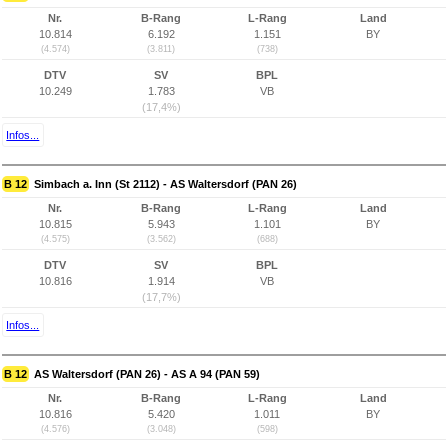
Nr.
B-Rang
L-Rang
Land
10.814
6.192
1.151
BY
(4.574)
(3.811)
(738)
DTV
SV
BPL
10.249
1.783
VB
(17,4%)
Infos...
B 12
Simbach a. Inn (St 2112) - AS Waltersdorf (PAN 26)
Nr.
B-Rang
L-Rang
Land
10.815
5.943
1.101
BY
(4.575)
(3.562)
(688)
DTV
SV
BPL
10.816
1.914
VB
(17,7%)
Infos...
B 12
AS Waltersdorf (PAN 26) - AS A 94 (PAN 59)
Nr.
B-Rang
L-Rang
Land
10.816
5.420
1.011
BY
(4.576)
(3.048)
(598)