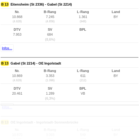
B 13
Eitensheim (St 2336) - Gabel (St 2214)
Nr.
B-Rang
L-Rang
Land
10.868
7.245
1.361
BY
(4.628)
(4.856)
(948)
DTV
SV
BPL
7.953
684
(8,6%)
Infos...
B 13
Gabel (St 2214) - OE Ingolstadt
Nr.
B-Rang
L-Rang
Land
10.869
3.353
611
BY
(4.629)
(1.096)
(212)
DTV
SV
BPL
20.461
1.289
VB
(6,3%)
Infos...
B 13
OE Ingolstadt - Ingolstadt-Sonnenbrücke
Nr.
B-Rang
L-Rang
Land
10.870
3.093
549
BY