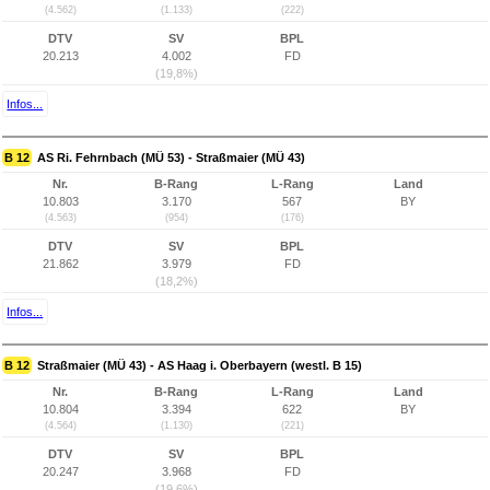
(4.562)
(1.133)
(222)
DTV
SV
BPL
20.213
4.002
FD
(19,8%)
Infos...
B 12
AS Ri. Fehrnbach (MÜ 53) - Straßmaier (MÜ 43)
Nr.
B-Rang
L-Rang
Land
10.803
3.170
567
BY
(4.563)
(954)
(176)
DTV
SV
BPL
21.862
3.979
FD
(18,2%)
Infos...
B 12
Straßmaier (MÜ 43) - AS Haag i. Oberbayern (westl. B 15)
Nr.
B-Rang
L-Rang
Land
10.804
3.394
622
BY
(4.564)
(1.130)
(221)
DTV
SV
BPL
20.247
3.968
FD
(19,6%)