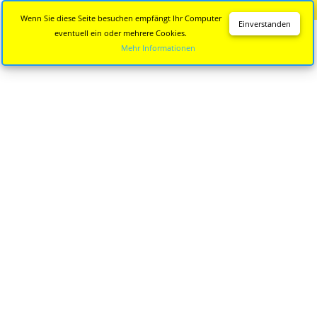
Diese Seite wird nicht mehr aktualisiert.
Zur neuen Seite
Wenn Sie diese Seite besuchen empfängt Ihr Computer
Einverstanden
eventuell ein oder mehrere Cookies.
Mehr Informationen