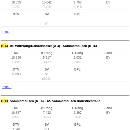
10.835
10.042
1.757
BY
(4.595)
(7.638)
(1.344)
DTV
SV
BPL
-
-
(-)
Infos...
B 13
AS Würzburg/Randersacker (A 3) - Sommerhausen (K 16)
Nr.
B-Rang
L-Rang
Land
10.836
5.517
1.031
BY
(4.596)
(3.144)
(618)
DTV
SV
BPL
11.893
725
(6,1%)
Infos...
B 13
Sommerhausen (K 16) - AS Sommerhausen-Industriestraße
Nr.
B-Rang
L-Rang
Land
10.837
7.432
1.397
BY
(4.597)
(5.043)
(984)
DTV
SV
BPL
7.540
611