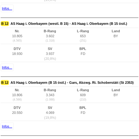
Infos...
B 12
AS Haag i. Oberbayern (westl. B 15) - AS Haag i. Oberbayern (B 15 östl.)
Nr.
B-Rang
L-Rang
Land
10.805
3.602
653
BY
(4.565)
(1.318)
(251)
DTV
SV
BPL
18.930
3.937
FD
(20,8%)
Infos...
B 12
AS Haag i. Oberbayern (B 15 östl.) - Gars, Abzwg. Ri. Schoberstätt (St 2353)
Nr.
B-Rang
L-Rang
Land
10.806
3.343
609
BY
(4.566)
(1.088)
(210)
DTV
SV
BPL
20.550
4.069
FD
(19,8%)
Infos...