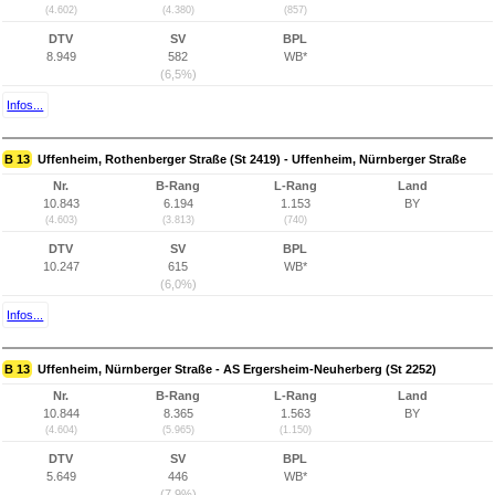
(4.602)
(4.380)
(857)
DTV
SV
BPL
8.949
582
WB*
(6,5%)
Infos...
B 13
Uffenheim, Rothenberger Straße (St 2419) - Uffenheim, Nürnberger Straße
Nr.
B-Rang
L-Rang
Land
10.843
6.194
1.153
BY
(4.603)
(3.813)
(740)
DTV
SV
BPL
10.247
615
WB*
(6,0%)
Infos...
B 13
Uffenheim, Nürnberger Straße - AS Ergersheim-Neuherberg (St 2252)
Nr.
B-Rang
L-Rang
Land
10.844
8.365
1.563
BY
(4.604)
(5.965)
(1.150)
DTV
SV
BPL
5.649
446
WB*
(7,9%)