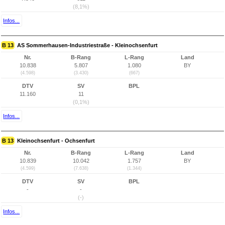
(8,1%)
Infos...
B 13
AS Sommerhausen-Industriestraße - Kleinochsenfurt
Nr.
B-Rang
L-Rang
Land
10.838
5.807
1.080
BY
(4.598)
(3.430)
(667)
DTV
SV
BPL
11.160
11
(0,1%)
Infos...
B 13
Kleinochsenfurt - Ochsenfurt
Nr.
B-Rang
L-Rang
Land
10.839
10.042
1.757
BY
(4.599)
(7.638)
(1.344)
DTV
SV
BPL
-
-
(-)
Infos...