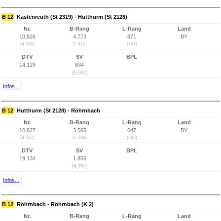
B 12
Kastenreuth (St 2319) - Hutthurm (St 2128)
Nr.
B-Rang
L-Rang
Land
10.826
4.773
871
BY
(4.586)
(2.415)
(461)
DTV
SV
BPL
14.129
834
(5,9%)
Infos...
B 12
Hutthurm (St 2128) - Röhrnbach
Nr.
B-Rang
L-Rang
Land
10.827
3.565
647
BY
(4.587)
(1.284)
(245)
DTV
SV
BPL
19.134
1.856
(9,7%)
Infos...
B 12
Röhrnbach - Röhrnbach (K 2)
Nr.
B-Rang
L-Rang
Land