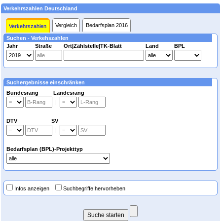
Verkehrszahlen Deutschland
Vergleich
Bedarfsplan 2016
Verkehrszahlen
Suchen - Verkehszahlen
Jahr
Straße
Ort|Zählstelle|TK-Blatt
Land
BPL
Suchergebnisse einschränken
Bundesrang Landesrang
|
DTV SV
|
Bedarfsplan (BPL)-Projekttyp
Infos anzeigen
Suchbegriffe hervorheben