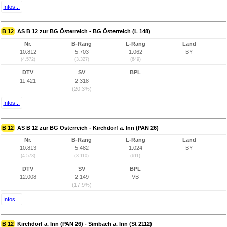
Infos...
B 12
AS B 12 zur BG Österreich - BG Österreich (L 148)
Nr.
B-Rang
L-Rang
Land
10.812
5.703
1.062
BY
(4.572)
(3.327)
(649)
DTV
SV
BPL
11.421
2.318
(20,3%)
Infos...
B 12
AS B 12 zur BG Österreich - Kirchdorf a. Inn (PAN 26)
Nr.
B-Rang
L-Rang
Land
10.813
5.482
1.024
BY
(4.573)
(3.110)
(611)
DTV
SV
BPL
12.008
2.149
VB
(17,9%)
Infos...
B 12
Kirchdorf a. Inn (PAN 26) - Simbach a. Inn (St 2112)