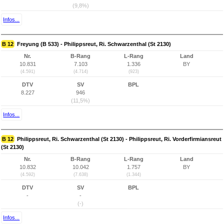
(9,8%)
Infos...
B 12
Freyung (B 533) - Philippsreut, Ri. Schwarzenthal (St 2130)
Nr.
B-Rang
L-Rang
Land
10.831
7.103
1.336
BY
(4.591)
(4.714)
(923)
DTV
SV
BPL
8.227
946
(11,5%)
Infos...
B 12
Philippsreut, Ri. Schwarzenthal (St 2130) - Philippsreut, Ri. Vorderfirmiansreut
(St 2130)
Nr.
B-Rang
L-Rang
Land
10.832
10.042
1.757
BY
(4.592)
(7.638)
(1.344)
DTV
SV
BPL
-
-
(-)
Infos...