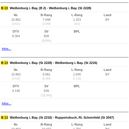
B 13
Weißenburg i. Bay. (B 2) - Weißenburg i. Bay. (St 2228)
Nr.
B-Rang
L-Rang
Land
10.861
7.048
1.323
BY
(4.621)
(4.659)
(910)
DTV
SV
BPL
8.364
828
(9,9%)
Infos...
B 13
Weißenburg i. Bay. (St 2228) - Weißenburg i. Bay. (St 2216)
Nr.
B-Rang
L-Rang
Land
10.862
9.061
1.645
BY
(4.622)
(6.660)
(1.232)
DTV
SV
BPL
4.148
639
(15,4%)
Infos...
B 13
Weißenburg i. Bay. (St 2216) - Ruppertsbuch, Ri. Schernfeld (St 2047)
Nr.
B-Rang
L-Rang
Land