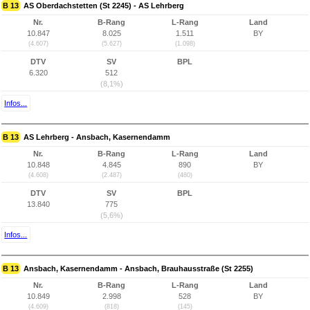
B 13
AS Oberdachstetten (St 2245) - AS Lehrberg
Nr.
B-Rang
L-Rang
Land
10.847
8.025
1.511
BY
(4.607)
(5.627)
(1.098)
DTV
SV
BPL
6.320
512
(8,1%)
Infos...
B 13
AS Lehrberg - Ansbach, Kasernendamm
Nr.
B-Rang
L-Rang
Land
10.848
4.845
890
BY
(4.608)
(2.487)
(480)
DTV
SV
BPL
13.840
775
(5,6%)
Infos...
B 13
Ansbach, Kasernendamm - Ansbach, Brauhausstraße (St 2255)
Nr.
B-Rang
L-Rang
Land
10.849
2.998
528
BY
(4.609)
(818)
(145)