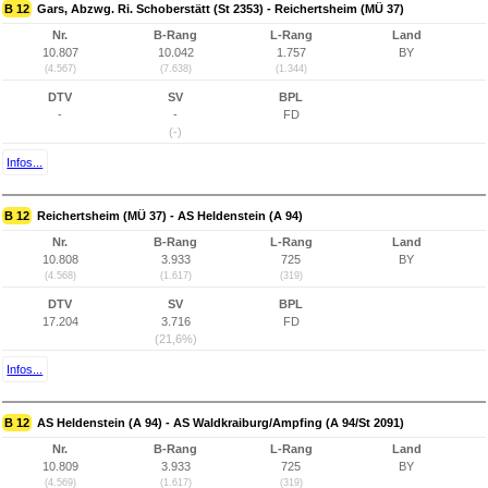
B 12
Gars, Abzwg. Ri. Schoberstätt (St 2353) - Reichertsheim (MÜ 37)
Nr.
B-Rang
L-Rang
Land
10.807
10.042
1.757
BY
(4.567)
(7.638)
(1.344)
DTV
SV
BPL
-
-
FD
(-)
Infos...
B 12
Reichertsheim (MÜ 37) - AS Heldenstein (A 94)
Nr.
B-Rang
L-Rang
Land
10.808
3.933
725
BY
(4.568)
(1.617)
(319)
DTV
SV
BPL
17.204
3.716
FD
(21,6%)
Infos...
B 12
AS Heldenstein (A 94) - AS Waldkraiburg/Ampfing (A 94/St 2091)
Nr.
B-Rang
L-Rang
Land
10.809
3.933
725
BY
(4.569)
(1.617)
(319)