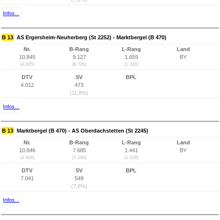
Infos...
B 13
AS Ergersheim-Neuherberg (St 2252) - Marktbergel (B 470)
Nr.
B-Rang
L-Rang
Land
10.845
9.127
1.659
BY
(4.605)
(6.726)
(1.246)
DTV
SV
BPL
4.012
473
(11,8%)
Infos...
B 13
Marktbergel (B 470) - AS Oberdachstetten (St 2245)
Nr.
B-Rang
L-Rang
Land
10.846
7.685
1.441
BY
(4.606)
(5.290)
(1.028)
DTV
SV
BPL
7.041
549
(7,8%)
Infos...