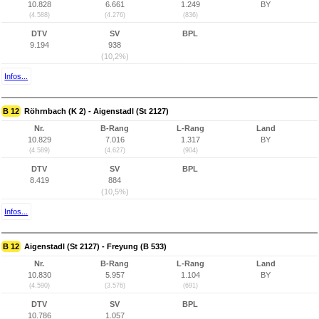
10.828
6.661
1.249
BY
(4.588)
(4.276)
(836)
DTV
SV
BPL
9.194
938
(10,2%)
Infos...
B 12
Röhrnbach (K 2) - Aigenstadl (St 2127)
Nr.
B-Rang
L-Rang
Land
10.829
7.016
1.317
BY
(4.589)
(4.627)
(904)
DTV
SV
BPL
8.419
884
(10,5%)
Infos...
B 12
Aigenstadl (St 2127) - Freyung (B 533)
Nr.
B-Rang
L-Rang
Land
10.830
5.957
1.104
BY
(4.590)
(3.576)
(691)
DTV
SV
BPL
10.786
1.057