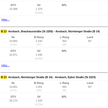
DTV
SV
BPL
23.368
1.379
(5,9%)
Infos...
B 13
Ansbach, Brauhausstraße (St 2255) - Ansbach, Nürnberger Straße (B 14)
Nr.
B-Rang
L-Rang
Land
10.850
2.234
363
BY
(4.610)
(347)
(46)
DTV
SV
BPL
32.871
1.446
(4,4%)
Infos...
B 13
Ansbach, Nürnberger Straße (B 14) - Ansbach, Eyber Straße (St 2223)
Nr.
B-Rang
L-Rang
Land
10.851
2.591
450
BY
(4.611)
(536)
(96)
DTV
SV
BPL
28.170
1.183
(4,2%)