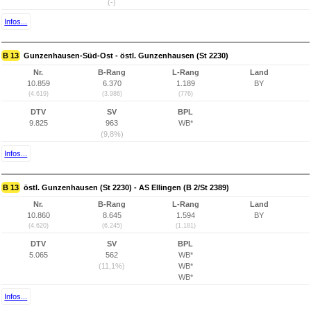
(-)
Infos...
B 13
Gunzenhausen-Süd-Ost - östl. Gunzenhausen (St 2230)
Nr.
B-Rang
L-Rang
Land
10.859
6.370
1.189
BY
(4.619)
(3.986)
(776)
DTV
SV
BPL
9.825
963
WB*
(9,8%)
Infos...
B 13
östl. Gunzenhausen (St 2230) - AS Ellingen (B 2/St 2389)
Nr.
B-Rang
L-Rang
Land
10.860
8.645
1.594
BY
(4.620)
(6.245)
(1.181)
DTV
SV
BPL
5.065
562
WB*
(11,1%)
WB*
WB*
Infos...