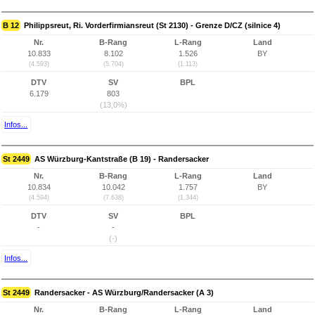
B 12
Philippsreut, Ri. Vorderfirmiansreut (St 2130) - Grenze D/CZ (silnice 4)
Nr.
B-Rang
L-Rang
Land
10.833
8.102
1.526
BY
(4.593)
(5.704)
(1.113)
DTV
SV
BPL
6.179
803
(13,0%)
Infos...
St 2449
AS Würzburg-Kantstraße (B 19) - Randersacker
Nr.
B-Rang
L-Rang
Land
10.834
10.042
1.757
BY
(4.594)
(7.638)
(1.344)
DTV
SV
BPL
-
-
(-)
Infos...
St 2449
Randersacker - AS Würzburg/Randersacker (A 3)
Nr.
B-Rang
L-Rang
Land