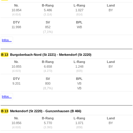
Nr.
B-Rang
L-Rang
Land
10.854
5.486
1.027
BY
(4.614)
(3.114)
(614)
DTV
SV
BPL
11.998
852
WB
(7,1%)
Infos...
B 13
Burgoberbach-Nord (St 2221) - Merkendorf (St 2220)
Nr.
B-Rang
L-Rang
Land
10.855
6.658
1.248
BY
(4.615)
(4.273)
(835)
DTV
SV
BPL
9.201
800
VB
(8,7%)
VB
Infos...
B 13
Merkendorf (St 2220) - Gunzenhausen (B 466)
Nr.
B-Rang
L-Rang
Land
10.856
5.770
1.071
BY
(4.616)
(3.393)
(658)