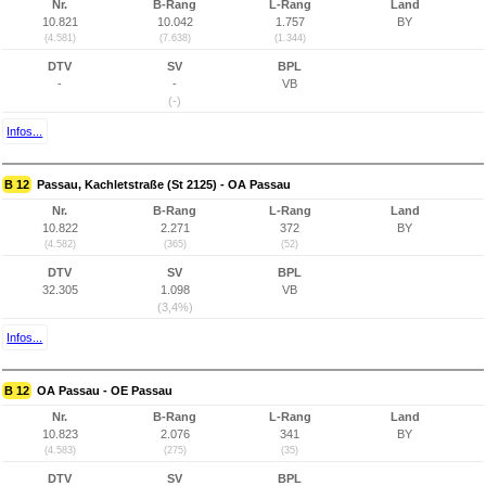
Nr.
B-Rang
L-Rang
Land
10.821
10.042
1.757
BY
(4.581)
(7.638)
(1.344)
DTV
SV
BPL
-
-
VB
(-)
Infos...
B 12
Passau, Kachletstraße (St 2125) - OA Passau
Nr.
B-Rang
L-Rang
Land
10.822
2.271
372
BY
(4.582)
(365)
(52)
DTV
SV
BPL
32.305
1.098
VB
(3,4%)
Infos...
B 12
OA Passau - OE Passau
Nr.
B-Rang
L-Rang
Land
10.823
2.076
341
BY
(4.583)
(275)
(35)
DTV
SV
BPL