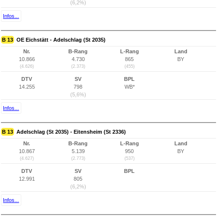
(6,2%)
Infos...
B 13
OE Eichstätt - Adelschlag (St 2035)
Nr.
B-Rang
L-Rang
Land
10.866
4.730
865
BY
(4.626)
(2.373)
(455)
DTV
SV
BPL
14.255
798
WB*
(5,6%)
Infos...
B 13
Adelschlag (St 2035) - Eitensheim (St 2336)
Nr.
B-Rang
L-Rang
Land
10.867
5.139
950
BY
(4.627)
(2.773)
(537)
DTV
SV
BPL
12.991
805
(6,2%)
Infos...