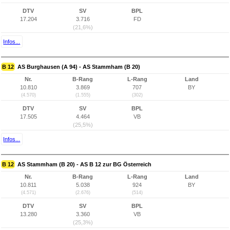
DTV
SV
BPL
17.204
3.716
FD
(21,6%)
Infos...
B 12
AS Burghausen (A 94) - AS Stammham (B 20)
Nr.
B-Rang
L-Rang
Land
10.810
3.869
707
BY
(4.570)
(1.555)
(302)
DTV
SV
BPL
17.505
4.464
VB
(25,5%)
Infos...
B 12
AS Stammham (B 20) - AS B 12 zur BG Österreich
Nr.
B-Rang
L-Rang
Land
10.811
5.038
924
BY
(4.571)
(2.676)
(514)
DTV
SV
BPL
13.280
3.360
VB
(25,3%)