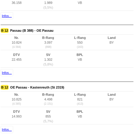
36.158
1.989
VB
(5,5%)
Infos...
B 12
Passau (B 388) - OE Passau
Nr.
B-Rang
L-Rang
Land
10.824
3.097
550
BY
(4.584)
(898)
(163)
DTV
SV
BPL
22.455
1.302
VB
(5,8%)
Infos...
B 12
OE Passau - Kastenreuth (St 2319)
Nr.
B-Rang
L-Rang
Land
10.825
4.498
821
BY
(4.585)
(2.151)
(413)
DTV
SV
BPL
14.993
855
VB
(5,7%)
Infos...