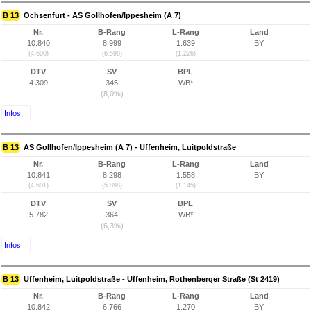
B 13
Ochsenfurt - AS Gollhofen/Ippesheim (A 7)
Nr.
B-Rang
L-Rang
Land
10.840
8.999
1.639
BY
(4.600)
(6.598)
(1.226)
DTV
SV
BPL
4.309
345
WB*
(8,0%)
Infos...
B 13
AS Gollhofen/Ippesheim (A 7) - Uffenheim, Luitpoldstraße
Nr.
B-Rang
L-Rang
Land
10.841
8.298
1.558
BY
(4.601)
(5.898)
(1.145)
DTV
SV
BPL
5.782
364
WB*
(6,3%)
Infos...
B 13
Uffenheim, Luitpoldstraße - Uffenheim, Rothenberger Straße (St 2419)
Nr.
B-Rang
L-Rang
Land
10.842
6.766
1.270
BY