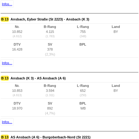
Infos...
B 13
Ansbach, Eyber Straße (St 2223) - Ansbach (K 3)
Nr.
B-Rang
L-Rang
Land
10.852
4.115
755
BY
(4.612)
(1.783)
(348)
DTV
SV
BPL
16.428
378
(2,3%)
Infos...
B 13
Ansbach (K 3) - AS Ansbach (A 6)
Nr.
B-Rang
L-Rang
Land
10.853
3.594
652
BY
(4.613)
(1.311)
(250)
DTV
SV
BPL
18.970
892
WB
(4,7%)
Infos...
B 13
AS Ansbach (A 6) - Burgoberbach-Nord (St 2221)