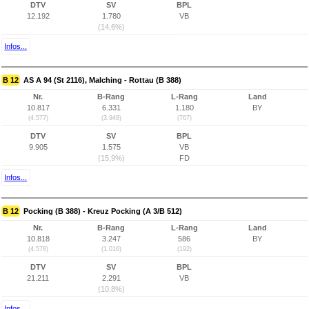
DTV
SV
BPL
12.192
1.780
VB
(14,6%)
Infos...
B 12
AS A 94 (St 2116), Malching - Rottau (B 388)
Nr.
B-Rang
L-Rang
Land
10.817
6.331
1.180
BY
(4.577)
(3.948)
(767)
DTV
SV
BPL
9.905
1.575
VB
(15,9%)
FD
Infos...
B 12
Pocking (B 388) - Kreuz Pocking (A 3/B 512)
Nr.
B-Rang
L-Rang
Land
10.818
3.247
586
BY
(4.578)
(1.016)
(192)
DTV
SV
BPL
21.211
2.291
VB
(10,8%)
Infos...