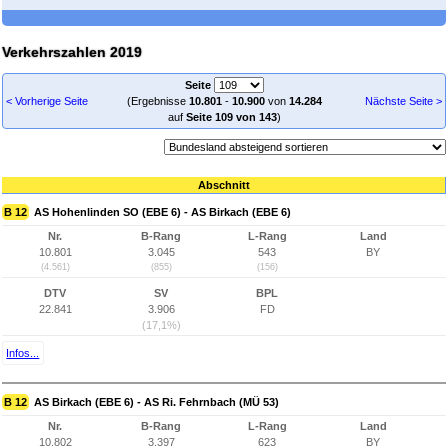
Verkehrszahlen 2019
Seite
< Vorherige Seite
(Ergebnisse
10.801
-
10.900
von
14.284
Nächste Seite >
auf
Seite 109 von 143
)
Abschnitt
B 12
AS Hohenlinden SO (EBE 6) - AS Birkach (EBE 6)
Nr.
B-Rang
L-Rang
Land
10.801
3.045
543
BY
(4.561)
(855)
(156)
DTV
SV
BPL
22.841
3.906
FD
(17,1%)
Infos...
B 12
AS Birkach (EBE 6) - AS Ri. Fehrnbach (MÜ 53)
Nr.
B-Rang
L-Rang
Land
10.802
3.397
623
BY