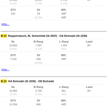
10.863
10.037
1.756
BY
(4.623)
(7.633)
(1.343)
DTV
SV
BPL
632
39
WB*
(6,2%)
WB*
Infos...
B 13
Ruppertsbuch, Ri. Schernfeld (St 2047) - OA Eichstätt (St 2230)
Nr.
B-Rang
L-Rang
Land
10.864
7.497
1.404
BY
(4.624)
(5.106)
(991)
DTV
SV
BPL
7.416
638
WB*
(8,6%)
Infos...
B 13
OA Eichstätt (St 2230) - OE Eichstätt
Nr.
B-Rang
L-Rang
Land
10.865
4.700
861
BY
(4.625)
(2.344)
(451)
DTV
SV
BPL
14.356
890
WB*