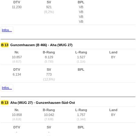
DTV
SV
BPL
11.230
921
VB
(8,2%)
VB
VB
VB
Infos...
B 13
Gunzenhausen (B 466) - Aha (WUG 27)
Nr.
B-Rang
L-Rang
Land
10.857
8.129
1.527
BY
(4.617)
(5.730)
(1.114)
DTV
SV
BPL
6.134
773
(12,6%)
Infos...
B 13
Aha (WUG 27) - Gunzenhausen-Süd-Ost
Nr.
B-Rang
L-Rang
Land
10.858
10.042
1.757
BY
(4.618)
(7.638)
(1.344)
DTV
SV
BPL
-
-