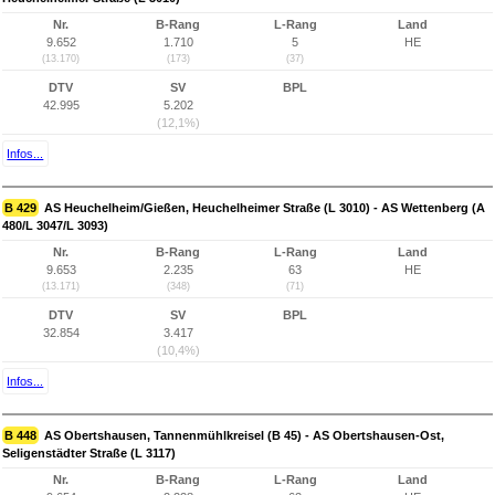
Nr.
B-Rang
L-Rang
Land
9.652
1.710
5
HE
(13.170)
(173)
(37)
DTV
SV
BPL
42.995
5.202
(12,1%)
Infos...
B 429
AS Heuchelheim/Gießen, Heuchelheimer Straße (L 3010) - AS Wettenberg (A
480/L 3047/L 3093)
Nr.
B-Rang
L-Rang
Land
9.653
2.235
63
HE
(13.171)
(348)
(71)
DTV
SV
BPL
32.854
3.417
(10,4%)
Infos...
B 448
AS Obertshausen, Tannenmühlkreisel (B 45) - AS Obertshausen-Ost,
Seligenstädter Straße (L 3117)
Nr.
B-Rang
L-Rang
Land