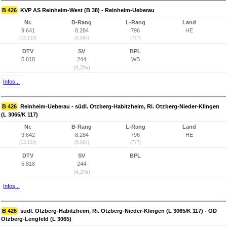
B 426
KVP AS Reinheim-West (B 38) - Reinheim-Ueberau
Nr.
B-Rang
L-Rang
Land
9.641
8.284
796
HE
(13.133)
(5.884)
(777)
DTV
SV
BPL
5.818
244
WB
(4,2%)
Infos...
B 426
Reinheim-Ueberau - südl. Otzberg-Habitzheim, Ri. Otzberg-Nieder-Klingen
(L 3065/K 117)
Nr.
B-Rang
L-Rang
Land
9.642
8.284
796
HE
(13.134)
(5.884)
(777)
DTV
SV
BPL
5.818
244
(4,2%)
Infos...
B 426
südl. Otzberg-Habitzheim, Ri. Otzberg-Nieder-Klingen (L 3065/K 117) - OD
Otzberg-Lengfeld (L 3065)