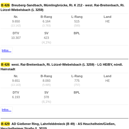
B 426
Breuberg-Sandbach, Mümlingbrücke, Ri. K 212 - west. Rai-Breitenbach, Ri.
Lützel-Wiebelsbach (L 3259)
Nr.
B-Rang
L-Rang
Land
9.650
6.164
515
HE
(13.142)
(3.783)
(500)
DTV
SV
BPL
10.307
423
(4,1%)
Infos...
B 426
west. Rai-Breitenbach, Ri. Lützel-Wiebelsbach (L 3259) - LG HE/BY, nördl.
Hainstadt
Nr.
B-Rang
L-Rang
Land
9.651
8.093
775
HE
(13.143)
(5.695)
(757)
DTV
SV
BPL
6.193
378
(6,1%)
Infos...
B 429
AD Gießener Ring, Lahnfelddreieck (B 49) - AS Heuchelheim/Gießen,
Heuchelheimer Straße (L 3010)