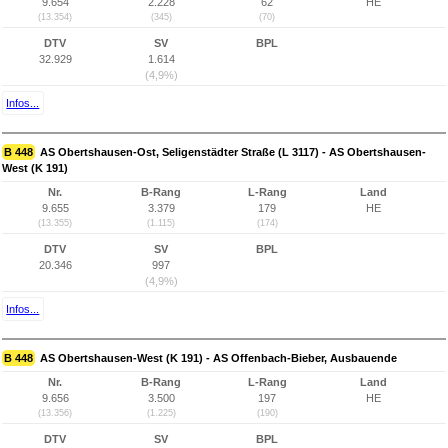
9.654
2.228
62
HE
(13.354)
(345)
(70)
DTV
SV
BPL
32.929
1.614
(4,9%)
Infos...
B 448
AS Obertshausen-Ost, Seligenstädter Straße (L 3117) - AS Obertshausen-
West (K 191)
Nr.
B-Rang
L-Rang
Land
9.655
3.379
179
HE
(13.355)
(1.115)
(174)
DTV
SV
BPL
20.346
997
(4,9%)
Infos...
B 448
AS Obertshausen-West (K 191) - AS Offenbach-Bieber, Ausbauende
Nr.
B-Rang
L-Rang
Land
9.656
3.500
197
HE
(13.356)
(1.225)
(190)
DTV
SV
BPL