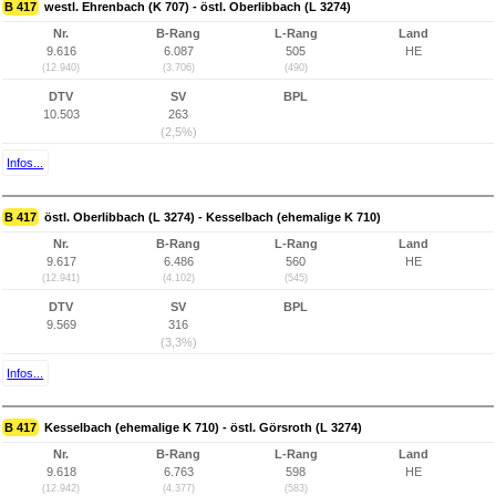
B 417
westl. Ehrenbach (K 707) - östl. Oberlibbach (L 3274)
Nr.
B-Rang
L-Rang
Land
9.616
6.087
505
HE
(12.940)
(3.706)
(490)
DTV
SV
BPL
10.503
263
(2,5%)
Infos...
B 417
östl. Oberlibbach (L 3274) - Kesselbach (ehemalige K 710)
Nr.
B-Rang
L-Rang
Land
9.617
6.486
560
HE
(12.941)
(4.102)
(545)
DTV
SV
BPL
9.569
316
(3,3%)
Infos...
B 417
Kesselbach (ehemalige K 710) - östl. Görsroth (L 3274)
Nr.
B-Rang
L-Rang
Land
9.618
6.763
598
HE
(12.942)
(4.377)
(583)