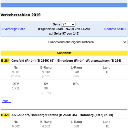
Verkehrszahlen 2019
Seite
< Vorherige Seite
(Ergebnisse
9.601
-
9.700
von
14.284
Nächste Seite >
auf
Seite 97 von 143
)
Abschnitt
B 284
Gersfeld (Rhön) (B 284/K 66) - Ehrenberg (Rhön)-Wüstensachsen (B 284)
Nr.
B-Rang
L-Rang
Land
9.601
9.918
948
HE
(11.880)
(7.515)
(928)
DTV
SV
BPL
1.711
98
(5,7%)
Infos...
B 323
AS Caßdorf, Homberger Straße (B 254/K 45) - Homberg (Efze) (K 40)
Nr.
B-Rang
L-Rang
Land
9.602
6.632
580
HE