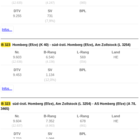
(12.635)
(4.247)
(565)
DTV
SV
BPL
9.255
731
(7,9%)
Infos...
B 323
Homberg (Efze) (K 40) - süd-östl. Homberg (Efze), Am Zollstock (L 3254)
Nr.
B-Rang
L-Rang
Land
9.603
6.540
569
HE
(12.636)
(4.156)
(554)
DTV
SV
BPL
9.453
1.134
(12,0%)
Infos...
B 323
süd-östl. Homberg (Efze), Am Zollstock (L 3254) - AS Homberg (Efze) (A 7/L
3465)
Nr.
B-Rang
L-Rang
Land
9.604
7.352
678
HE
(12.637)
(4.963)
(661)
DTV
SV
BPL
7.722
1.066