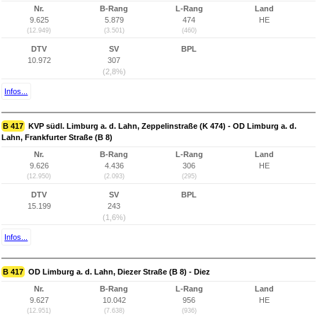
Nr.
B-Rang
L-Rang
Land
9.625
5.879
474
HE
(12.949)
(3.501)
(460)
DTV
SV
BPL
10.972
307
(2,8%)
Infos...
B 417
KVP südl. Limburg a. d. Lahn, Zeppelinstraße (K 474) - OD Limburg a. d.
Lahn, Frankfurter Straße (B 8)
Nr.
B-Rang
L-Rang
Land
9.626
4.436
306
HE
(12.950)
(2.093)
(295)
DTV
SV
BPL
15.199
243
(1,6%)
Infos...
B 417
OD Limburg a. d. Lahn, Diezer Straße (B 8) - Diez
Nr.
B-Rang
L-Rang
Land
9.627
10.042
956
HE
(12.951)
(7.638)
(936)