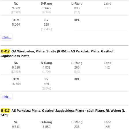
Nr.
B-Rang
L-Rang
Land
9.609
8.646
833
HE
(12.923)
(6.246)
(814)
DTV
SV
BPL
5.064
628
(12,4%)
Infos...
B 417
OA Wiesbaden, Platter Straße (K 651) - AS Parkplatz Platte, Gasthof
Jagdschloss Platte
Nr.
B-Rang
L-Rang
Land
9.610
4.031
260
HE
(12.934)
(1.706)
(249)
DTV
SV
BPL
16.754
469
(2,8%)
Infos...
B 417
AS Parkplatz Platte, Gasthof Jagdschloss Platte - südl. Platte, Ri. Wehen (L
3470)
Nr.
B-Rang
L-Rang
Land
9.611
3.850
233
HE