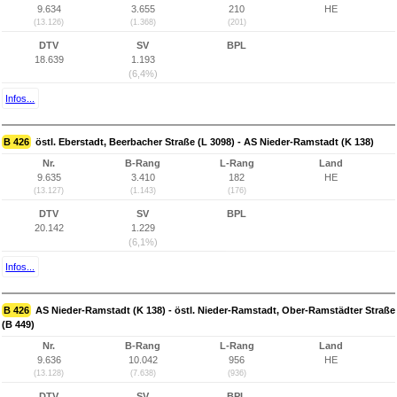
9.634
3.655
210
HE
(13.126)
(1.368)
(201)
DTV
SV
BPL
18.639
1.193
(6,4%)
Infos...
B 426
östl. Eberstadt, Beerbacher Straße (L 3098) - AS Nieder-Ramstadt (K 138)
Nr.
B-Rang
L-Rang
Land
9.635
3.410
182
HE
(13.127)
(1.143)
(176)
DTV
SV
BPL
20.142
1.229
(6,1%)
Infos...
B 426
AS Nieder-Ramstadt (K 138) - östl. Nieder-Ramstadt, Ober-Ramstädter Straße
(B 449)
Nr.
B-Rang
L-Rang
Land
9.636
10.042
956
HE
(13.128)
(7.638)
(936)
DTV
SV
BPL