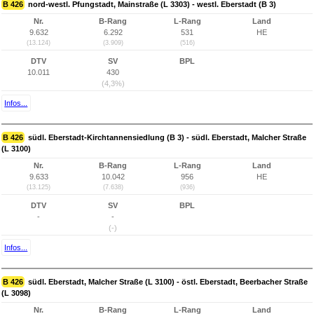
B 426
nord-westl. Pfungstadt, Mainstraße (L 3303) - westl. Eberstadt (B 3)
Nr.
B-Rang
L-Rang
Land
9.632
6.292
531
HE
(13.124)
(3.909)
(516)
DTV
SV
BPL
10.011
430
(4,3%)
Infos...
B 426
südl. Eberstadt-Kirchtannensiedlung (B 3) - südl. Eberstadt, Malcher Straße
(L 3100)
Nr.
B-Rang
L-Rang
Land
9.633
10.042
956
HE
(13.125)
(7.638)
(936)
DTV
SV
BPL
-
-
(-)
Infos...
B 426
südl. Eberstadt, Malcher Straße (L 3100) - östl. Eberstadt, Beerbacher Straße
(L 3098)
Nr.
B-Rang
L-Rang
Land