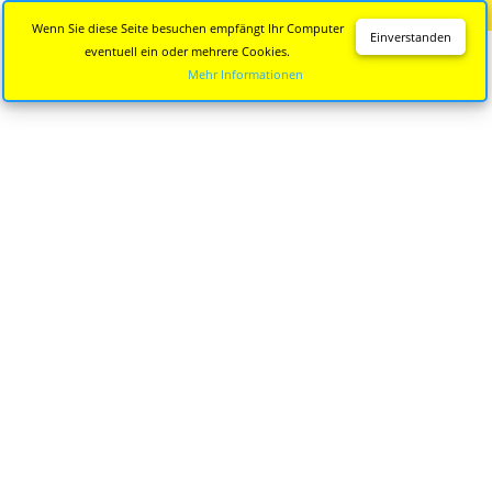
Diese Seite wird nicht mehr aktualisiert.
Zur neuen Seite
Wenn Sie diese Seite besuchen empfängt Ihr Computer
Einverstanden
eventuell ein oder mehrere Cookies.
Mehr Informationen