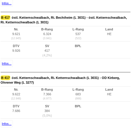
Infos...
B 417
östl. Ketternschwalbach, Ri. Bechtheim (L 3031) - östl. Ketternschwalbach,
Ri. Ketternschwalbach (L 3031)
Nr.
B-Rang
L-Rang
Land
9.621
6.324
537
HE
(12.945)
(3.941)
(522)
DTV
SV
BPL
9.926
417
(4,2%)
Infos...
B 417
östl. Ketternschwalbach, Ri. Ketternschwalbach (L 3031) - OD Kirberg,
Ohrener Weg (L 3277)
Nr.
B-Rang
L-Rang
Land
9.622
7.366
683
HE
(12.946)
(4.977)
(666)
DTV
SV
BPL
7.686
384
(5,0%)
Infos...