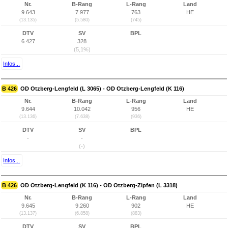
Nr.
B-Rang
L-Rang
Land
9.643
7.977
763
HE
(13.135)
(5.580)
(745)
DTV
SV
BPL
6.427
328
(5,1%)
Infos...
B 426
OD Otzberg-Lengfeld (L 3065) - OD Otzberg-Lengfeld (K 116)
Nr.
B-Rang
L-Rang
Land
9.644
10.042
956
HE
(13.136)
(7.638)
(936)
DTV
SV
BPL
-
-
(-)
Infos...
B 426
OD Otzberg-Lengfeld (K 116) - OD Otzberg-Zipfen (L 3318)
Nr.
B-Rang
L-Rang
Land
9.645
9.260
902
HE
(13.137)
(6.858)
(883)
DTV
SV
BPL