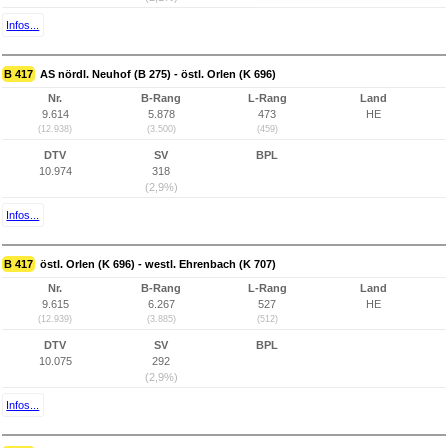
Infos...
B 417
AS nördl. Neuhof (B 275) - östl. Orlen (K 696)
Nr.
B-Rang
L-Rang
Land
9.614
5.878
473
HE
(12.938)
(3.500)
(459)
DTV
SV
BPL
10.974
318
(2,9%)
Infos...
B 417
östl. Orlen (K 696) - westl. Ehrenbach (K 707)
Nr.
B-Rang
L-Rang
Land
9.615
6.267
527
HE
(12.939)
(3.885)
(512)
DTV
SV
BPL
10.075
292
(2,9%)
Infos...