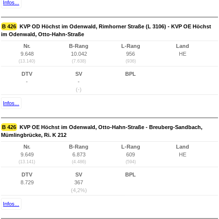
Infos...
B 426
KVP OD Höchst im Odenwald, Rimhorner Straße (L 3106) - KVP OE Höchst
im Odenwald, Otto-Hahn-Straße
Nr.
B-Rang
L-Rang
Land
9.648
10.042
956
HE
(13.140)
(7.638)
(936)
DTV
SV
BPL
-
-
(-)
Infos...
B 426
KVP OE Höchst im Odenwald, Otto-Hahn-Straße - Breuberg-Sandbach,
Mümlingbrücke, Ri. K 212
Nr.
B-Rang
L-Rang
Land
9.649
6.873
609
HE
(13.141)
(4.486)
(594)
DTV
SV
BPL
8.729
367
(4,2%)
Infos...