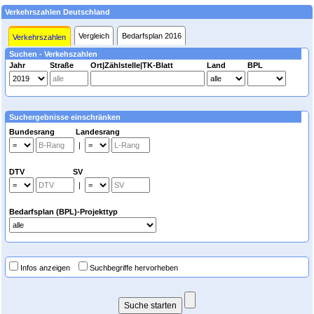
Verkehrszahlen Deutschland
Vergleich
Bedarfsplan 2016
Verkehrszahlen
Suchen - Verkehszahlen
Jahr
Straße
Ort|Zählstelle|TK-Blatt
Land
BPL
Suchergebnisse einschränken
Bundesrang Landesrang
|
DTV SV
|
Bedarfsplan (BPL)-Projekttyp
Infos anzeigen
Suchbegriffe hervorheben