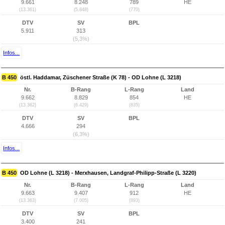
9.661
8.248
789
HE
(13.361)
(5.848)
(770)
DTV
SV
BPL
5.911
313
(5,3%)
Infos...
B 450
östl. Haddamar, Züschener Straße (K 78) - OD Lohne (L 3218)
Nr.
B-Rang
L-Rang
Land
9.662
8.829
854
HE
(13.362)
(6.429)
(835)
DTV
SV
BPL
4.666
294
(6,3%)
Infos...
B 450
OD Lohne (L 3218) - Merxhausen, Landgraf-Philipp-Straße (L 3220)
Nr.
B-Rang
L-Rang
Land
9.663
9.407
912
HE
(13.363)
(7.005)
(893)
DTV
SV
BPL
3.400
241