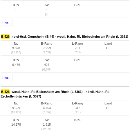
DTV
SV
BPL
-
-
(-)
Infos...
B 426
nord-östl. Gernsheim (B 44) - westl. Hahn, Ri. Biebesheim am Rhein (L 3361)
Nr.
B-Rang
L-Rang
Land
9.628
7.953
761
HE
(13.120)
(5.557)
(743)
DTV
SV
BPL
6.476
427
(6,6%)
Infos...
B 426
westl. Hahn, Ri. Biebesheim am Rhein (L 3361) - nördl. Hahn, Ri.
Eschollenbrücken (L 3097)
Nr.
B-Rang
L-Rang
Land
9.629
4.754
342
HE
(13.121)
(2.397)
(331)
DTV
SV
BPL
14.178
1.815
(12,8%)