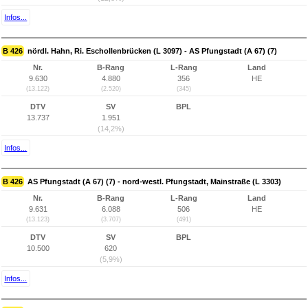
Infos...
B 426
nördl. Hahn, Ri. Eschollenbrücken (L 3097) - AS Pfungstadt (A 67) (7)
Nr.
B-Rang
L-Rang
Land
9.630
4.880
356
HE
(13.122)
(2.520)
(345)
DTV
SV
BPL
13.737
1.951
(14,2%)
Infos...
B 426
AS Pfungstadt (A 67) (7) - nord-westl. Pfungstadt, Mainstraße (L 3303)
Nr.
B-Rang
L-Rang
Land
9.631
6.088
506
HE
(13.123)
(3.707)
(491)
DTV
SV
BPL
10.500
620
(5,9%)
Infos...