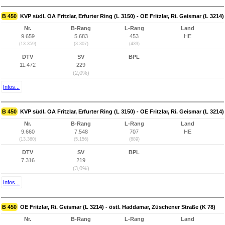
B 450
KVP südl. OA Fritzlar, Erfurter Ring (L 3150) - OE Fritzlar, Ri. Geismar (L 3214)
Nr.
B-Rang
L-Rang
Land
9.659
5.683
453
HE
(13.359)
(3.307)
(439)
DTV
SV
BPL
11.472
229
(2,0%)
Infos...
B 450
KVP südl. OA Fritzlar, Erfurter Ring (L 3150) - OE Fritzlar, Ri. Geismar (L 3214)
Nr.
B-Rang
L-Rang
Land
9.660
7.548
707
HE
(13.360)
(5.156)
(689)
DTV
SV
BPL
7.316
219
(3,0%)
Infos...
B 450
OE Fritzlar, Ri. Geismar (L 3214) - östl. Haddamar, Züschener Straße (K 78)
Nr.
B-Rang
L-Rang
Land