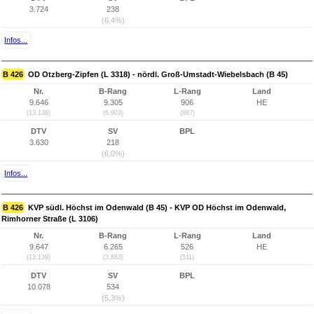
3.724
238
(6,4%)
Infos...
B 426
OD Otzberg-Zipfen (L 3318) - nördl. Groß-Umstadt-Wiebelsbach (B 45)
Nr.
B-Rang
L-Rang
Land
9.646
9.305
906
HE
(13.138)
(6.903)
(887)
DTV
SV
BPL
3.630
218
(6,0%)
Infos...
B 426
KVP südl. Höchst im Odenwald (B 45) - KVP OD Höchst im Odenwald,
Rimhorner Straße (L 3106)
Nr.
B-Rang
L-Rang
Land
9.647
6.265
526
HE
(13.139)
(3.883)
(511)
DTV
SV
BPL
10.078
534
(5,3%)