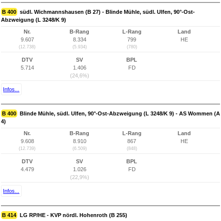
B 400
südl. Wichmannshausen (B 27) - Blinde Mühle, südl. Ulfen, 90°-Ost-
Abzweigung (L 3248/K 9)
Nr.
B-Rang
L-Rang
Land
9.607
8.334
799
HE
(12.738)
(5.934)
(780)
DTV
SV
BPL
5.714
1.406
FD
(24,6%)
Infos...
B 400
Blinde Mühle, südl. Ulfen, 90°-Ost-Abzweigung (L 3248/K 9) - AS Wommen (A
4)
Nr.
B-Rang
L-Rang
Land
9.608
8.910
867
HE
(12.739)
(6.509)
(848)
DTV
SV
BPL
4.479
1.026
FD
(22,9%)
Infos...
B 414
LG RP/HE - KVP nördl. Hohenroth (B 255)