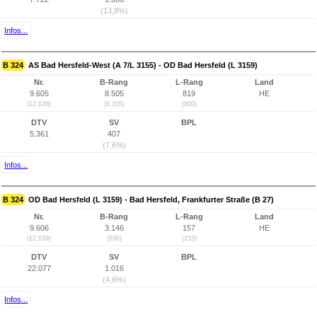
(13,8%)
Infos...
B 324
AS Bad Hersfeld-West (A 7/L 3155) - OD Bad Hersfeld (L 3159)
Nr.
B-Rang
L-Rang
Land
9.605
8.505
819
HE
(12.638)
(6.105)
(800)
DTV
SV
BPL
5.361
407
(7,6%)
Infos...
B 324
OD Bad Hersfeld (L 3159) - Bad Hersfeld, Frankfurter Straße (B 27)
Nr.
B-Rang
L-Rang
Land
9.606
3.146
157
HE
(12.639)
(936)
(153)
DTV
SV
BPL
22.077
1.016
(4,6%)
Infos...