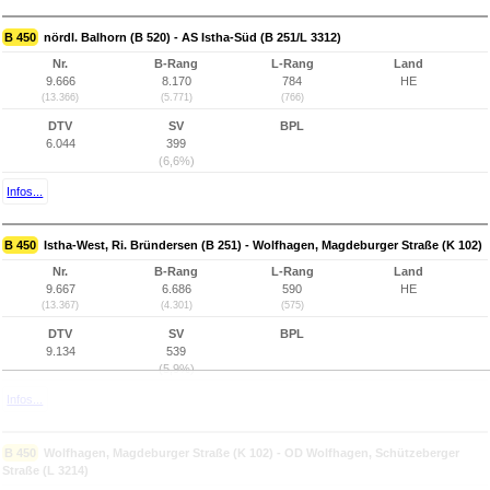
B 450
nördl. Balhorn (B 520) - AS Istha-Süd (B 251/L 3312)
Nr.
B-Rang
L-Rang
Land
9.666
8.170
784
HE
(13.366)
(5.771)
(766)
DTV
SV
BPL
6.044
399
(6,6%)
Infos...
B 450
Istha-West, Ri. Bründersen (B 251) - Wolfhagen, Magdeburger Straße (K 102)
Nr.
B-Rang
L-Rang
Land
9.667
6.686
590
HE
(13.367)
(4.301)
(575)
DTV
SV
BPL
9.134
539
(5,9%)
Infos...
B 450
Wolfhagen, Magdeburger Straße (K 102) - OD Wolfhagen, Schützeberger
Straße (L 3214)