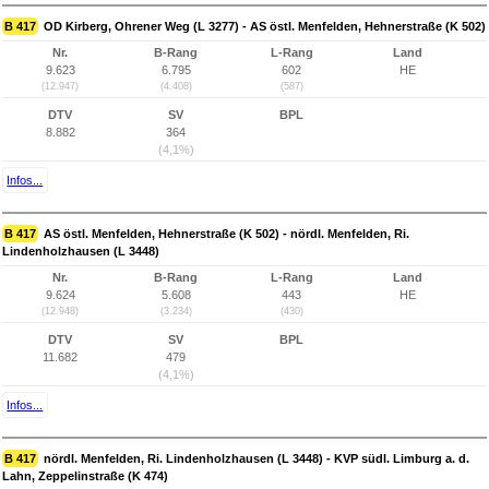
B 417
OD Kirberg, Ohrener Weg (L 3277) - AS östl. Menfelden, Hehnerstraße (K 502)
Nr.
B-Rang
L-Rang
Land
9.623
6.795
602
HE
(12.947)
(4.408)
(587)
DTV
SV
BPL
8.882
364
(4,1%)
Infos...
B 417
AS östl. Menfelden, Hehnerstraße (K 502) - nördl. Menfelden, Ri.
Lindenholzhausen (L 3448)
Nr.
B-Rang
L-Rang
Land
9.624
5.608
443
HE
(12.948)
(3.234)
(430)
DTV
SV
BPL
11.682
479
(4,1%)
Infos...
B 417
nördl. Menfelden, Ri. Lindenholzhausen (L 3448) - KVP südl. Limburg a. d.
Lahn, Zeppelinstraße (K 474)