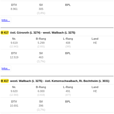
DTV
SV
BPL
8.961
305
(3,4%)
Infos...
B 417
östl. Görsroth (L 3274) - westl. Wallbach (L 3275)
Nr.
B-Rang
L-Rang
Land
9.619
5.299
408
HE
(12.943)
(2.931)
(395)
DTV
SV
BPL
12.519
463
(3,7%)
Infos...
B 417
westl. Wallbach (L 3275) - östl. Ketternschwalbach, Ri. Bechtheim (L 3031)
Nr.
B-Rang
L-Rang
Land
9.620
6.000
491
HE
(12.944)
(3.619)
(477)
DTV
SV
BPL
10.691
396
(3,7%)