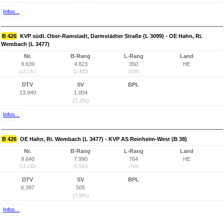
Infos...
B 426
KVP südl. Ober-Ramstadt, Darmstädter Straße (L 3099) - OE Hahn, Ri.
Wembach (L 3477)
Nr.
B-Rang
L-Rang
Land
9.639
4.823
350
HE
(13.131)
(2.465)
(339)
DTV
SV
BPL
13.940
1.004
(7,2%)
Infos...
B 426
OE Hahn, Ri. Wembach (L 3477) - KVP AS Reinheim-West (B 38)
Nr.
B-Rang
L-Rang
Land
9.640
7.990
764
HE
(13.132)
(5.593)
(746)
DTV
SV
BPL
6.397
505
(7,9%)
Infos...