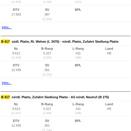
(12.935)
(1.538)
(223)
DTV
SV
BPL
17.602
387
(2,2%)
Infos...
B 417
südl. Platte, Ri. Wehen (L 3470) - nördl. Platte, Zufahrt Siedlung Platte
Nr.
B-Rang
L-Rang
Land
9.612
5.327
411
HE
(12.936)
(2.958)
(398)
DTV
SV
BPL
12.435
261
(2,1%)
Infos...
B 417
nördl. Platte, Zufahrt Siedlung Platte - AS nördl. Neuhof (B 275)
Nr.
B-Rang
L-Rang
Land
9.613
5.327
411
HE
(12.937)
(2.958)
(398)
DTV
SV
BPL
12.435
261
(2,1%)