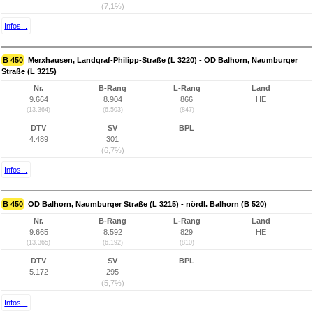
(7,1%)
Infos...
B 450
Merxhausen, Landgraf-Philipp-Straße (L 3220) - OD Balhorn, Naumburger
Straße (L 3215)
Nr.
B-Rang
L-Rang
Land
9.664
8.904
866
HE
(13.364)
(6.503)
(847)
DTV
SV
BPL
4.489
301
(6,7%)
Infos...
B 450
OD Balhorn, Naumburger Straße (L 3215) - nördl. Balhorn (B 520)
Nr.
B-Rang
L-Rang
Land
9.665
8.592
829
HE
(13.365)
(6.192)
(810)
DTV
SV
BPL
5.172
295
(5,7%)
Infos...