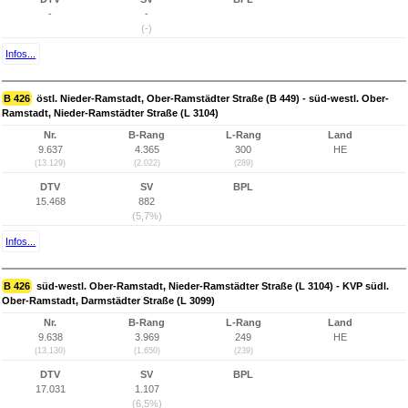
-
-
(-)
Infos...
B 426
östl. Nieder-Ramstadt, Ober-Ramstädter Straße (B 449) - süd-westl. Ober-
Ramstadt, Nieder-Ramstädter Straße (L 3104)
Nr.
B-Rang
L-Rang
Land
9.637
4.365
300
HE
(13.129)
(2.022)
(289)
DTV
SV
BPL
15.468
882
(5,7%)
Infos...
B 426
süd-westl. Ober-Ramstadt, Nieder-Ramstädter Straße (L 3104) - KVP südl.
Ober-Ramstadt, Darmstädter Straße (L 3099)
Nr.
B-Rang
L-Rang
Land
9.638
3.969
249
HE
(13.130)
(1.650)
(239)
DTV
SV
BPL
17.031
1.107
(6,5%)