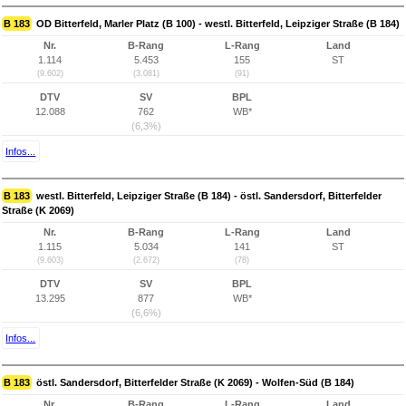
B 183
OD Bitterfeld, Marler Platz (B 100) - westl. Bitterfeld, Leipziger Straße (B 184)
Nr.
B-Rang
L-Rang
Land
1.114
5.453
155
ST
(9.602)
(3.081)
(91)
DTV
SV
BPL
12.088
762
WB*
(6,3%)
Infos...
B 183
westl. Bitterfeld, Leipziger Straße (B 184) - östl. Sandersdorf, Bitterfelder
Straße (K 2069)
Nr.
B-Rang
L-Rang
Land
1.115
5.034
141
ST
(9.603)
(2.672)
(78)
DTV
SV
BPL
13.295
877
WB*
(6,6%)
Infos...
B 183
östl. Sandersdorf, Bitterfelder Straße (K 2069) - Wolfen-Süd (B 184)
Nr.
B-Rang
L-Rang
Land