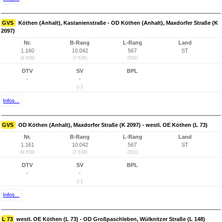
GVS
Köthen (Anhalt), Kastanienstraße - OD Köthen (Anhalt), Maxdorfer Straße (K
2097)
Nr.
B-Rang
L-Rang
Land
1.160
10.042
567
ST
(9.658)
(7.638)
(501)
DTV
SV
BPL
-
-
(-)
Infos...
GVS
OD Köthen (Anhalt), Maxdorfer Straße (K 2097) - westl. OE Köthen (L 73)
Nr.
B-Rang
L-Rang
Land
1.161
10.042
567
ST
(9.659)
(7.638)
(501)
DTV
SV
BPL
-
-
(-)
Infos...
L 73
westl. OE Köthen (L 73) - OD Großpaschleben, Wülknitzer Straße (L 148)