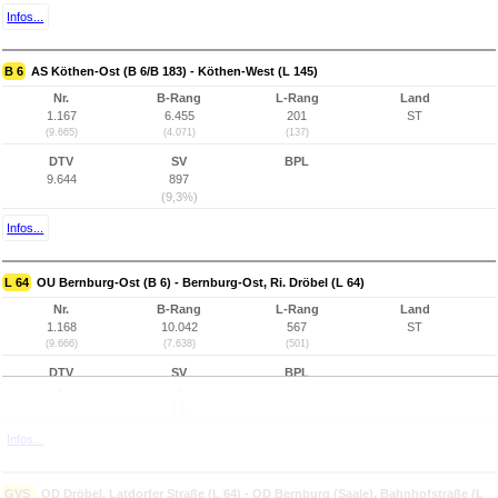
Infos...
B 6
AS Köthen-Ost (B 6/B 183) - Köthen-West (L 145)
Nr.
B-Rang
L-Rang
Land
1.167
6.455
201
ST
(9.665)
(4.071)
(137)
DTV
SV
BPL
9.644
897
(9,3%)
Infos...
L 64
OU Bernburg-Ost (B 6) - Bernburg-Ost, Ri. Dröbel (L 64)
Nr.
B-Rang
L-Rang
Land
1.168
10.042
567
ST
(9.666)
(7.638)
(501)
DTV
SV
BPL
-
-
(-)
Infos...
GVS
OD Dröbel, Latdorfer Straße (L 64) - OD Bernburg (Saale), Bahnhofstraße (L