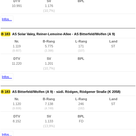
DTV
SV
BPL
10.991
1.176
(10,7%)
Infos...
B 183
AS Solar Valey, Reiner-Lemoine-Allee - AS Bitterfeld/Wolfen (A 9)
Nr.
B-Rang
L-Rang
Land
1.119
5.775
171
ST
(9.607)
(3.398)
(107)
DTV
SV
BPL
11.220
1.201
(10,7%)
Infos...
B 183
AS Bitterfeld/Wolfen (A 9) - südl. Rödgen, Rödgener Straße (K 2058)
Nr.
B-Rang
L-Rang
Land
1.120
7.138
246
ST
(9.608)
(4.749)
(182)
DTV
SV
BPL
8.152
1.133
FD
(13,9%)
Infos...