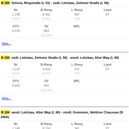
B 184
Schora, Ringstraße (L 51) - südl. Leitzkau, Zerbster Straße (L 56)
Nr.
B-Rang
L-Rang
Land
1.146
8.401
367
ST
(9.644)
(6.001)
(302)
DTV
SV
BPL
5.576
853
(15,3%)
Infos...
B 184
südl. Leitzkau, Zerbster Straße (L 56) - westl. Leitzkau, Alter Weg (L 60)
Nr.
B-Rang
L-Rang
Land
1.147
8.418
372
ST
(9.645)
(6.018)
(307)
DTV
SV
BPL
5.542
815
(14,7%)
Infos...
B 184
westl. Leitzkau, Alter Weg (L 60) - nördl. Gommern, Vehlitzer Chaussee (B
246A)
Nr.
B-Rang
L-Rang
Land
1.148
8.150
341
ST