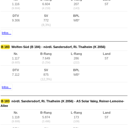
1.116
6.604
207
ST
(9.604)
(4.219)
(143)
DTV
SV
BPL
9.306
772
WB*
(8,3%)
Infos...
B 183
Wolfen-Süd (B 184) - nördl. Sandersdorf, Ri. Thalheim (K 2056)
Nr.
B-Rang
L-Rang
Land
1.117
7.649
286
ST
(9.605)
(5.254)
(222)
DTV
SV
BPL
7.112
875
WB*
(12,3%)
Infos...
B 183
nördl. Sandersdorf, Ri. Thalheim (K 2056) - AS Solar Valey, Reiner-Lemoine-
Allee
Nr.
B-Rang
L-Rang
Land
1.118
5.874
173
ST
(9.606)
(3.496)
(109)