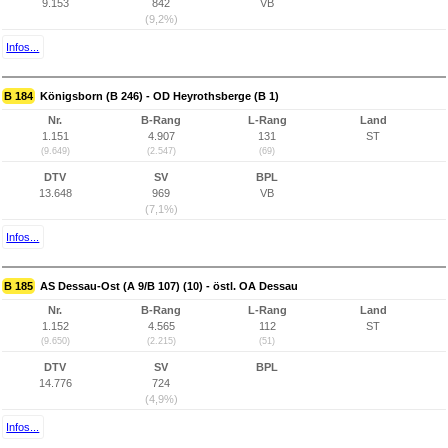
9.153
842
VB
(9,2%)
Infos...
B 184
Königsborn (B 246) - OD Heyrothsberge (B 1)
Nr.
B-Rang
L-Rang
Land
1.151
4.907
131
ST
(9.649)
(2.547)
(69)
DTV
SV
BPL
13.648
969
VB
(7,1%)
Infos...
B 185
AS Dessau-Ost (A 9/B 107) (10) - östl. OA Dessau
Nr.
B-Rang
L-Rang
Land
1.152
4.565
112
ST
(9.650)
(2.215)
(51)
DTV
SV
BPL
14.776
724
(4,9%)
Infos...