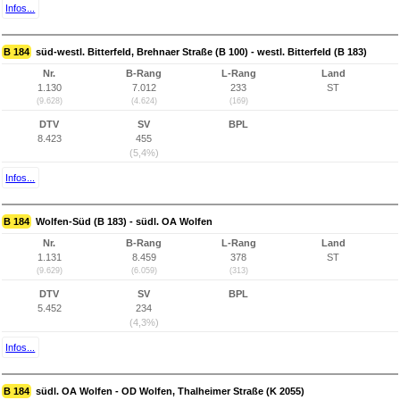
Infos...
B 184
süd-westl. Bitterfeld, Brehnaer Straße (B 100) - westl. Bitterfeld (B 183)
Nr.
B-Rang
L-Rang
Land
1.130
7.012
233
ST
(9.628)
(4.624)
(169)
DTV
SV
BPL
8.423
455
(5,4%)
Infos...
B 184
Wolfen-Süd (B 183) - südl. OA Wolfen
Nr.
B-Rang
L-Rang
Land
1.131
8.459
378
ST
(9.629)
(6.059)
(313)
DTV
SV
BPL
5.452
234
(4,3%)
Infos...
B 184
südl. OA Wolfen - OD Wolfen, Thalheimer Straße (K 2055)