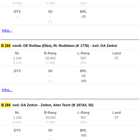
(9.639)
(7.638)
(501)
DTV
SV
BPL
-
-
VB
(-)
Infos...
B 184
nördl. OE Roßlau (Elbe), Ri. Rodleben (K 1776) - östl. OA Zerbst
Nr.
B-Rang
L-Rang
Land
1.142
10.042
567
ST
(9.640)
(7.638)
(501)
DTV
SV
BPL
-
-
VB
(-)
WB
Infos...
B 184
östl. OA Zerbst - Zerbst, Alter Teich (B 187A/L 55)
Nr.
B-Rang
L-Rang
Land
1.143
10.042
567
ST
(9.641)
(7.638)
(501)
DTV
SV
BPL
-
-
WB