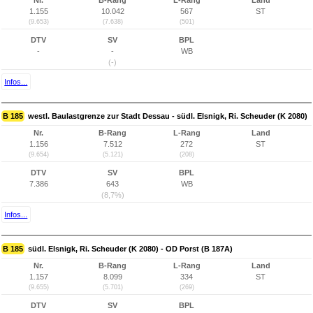
Nr.
B-Rang
L-Rang
Land
1.155
10.042
567
ST
(9.653)
(7.638)
(501)
DTV
SV
BPL
-
-
WB
(-)
Infos...
B 185
westl. Baulastgrenze zur Stadt Dessau - südl. Elsnigk, Ri. Scheuder (K 2080)
Nr.
B-Rang
L-Rang
Land
1.156
7.512
272
ST
(9.654)
(5.121)
(208)
DTV
SV
BPL
7.386
643
WB
(8,7%)
Infos...
B 185
südl. Elsnigk, Ri. Scheuder (K 2080) - OD Porst (B 187A)
Nr.
B-Rang
L-Rang
Land
1.157
8.099
334
ST
(9.655)
(5.701)
(269)
DTV
SV
BPL