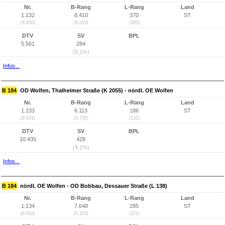
Nr.
B-Rang
L-Rang
Land
1.132
8.410
370
ST
(9.630)
(6.010)
(305)
DTV
SV
BPL
5.561
284
(5,1%)
Infos...
B 184
OD Wolfen, Thalheimer Straße (K 2055) - nördl. OE Wolfen
Nr.
B-Rang
L-Rang
Land
1.133
6.113
186
ST
(9.631)
(3.732)
(122)
DTV
SV
BPL
10.435
428
(4,1%)
Infos...
B 184
nördl. OE Wolfen - OD Bobbau, Dessauer Straße (L 138)
Nr.
B-Rang
L-Rang
Land
1.134
7.648
285
ST
(9.632)
(5.253)
(221)