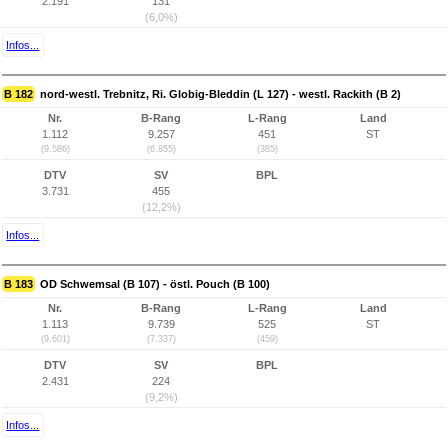
2.191
131
(6,0%)
Infos...
B 182
nord-westl. Trebnitz, Ri. Globig-Bleddin (L 127) - westl. Rackith (B 2)
Nr.
B-Rang
L-Rang
Land
1.112
9.257
451
ST
(9.586)
(6.855)
(385)
DTV
SV
BPL
3.731
455
(12,2%)
Infos...
B 183
OD Schwemsal (B 107) - östl. Pouch (B 100)
Nr.
B-Rang
L-Rang
Land
1.113
9.739
525
ST
(9.601)
(7.337)
(459)
DTV
SV
BPL
2.431
224
(9,2%)
Infos...