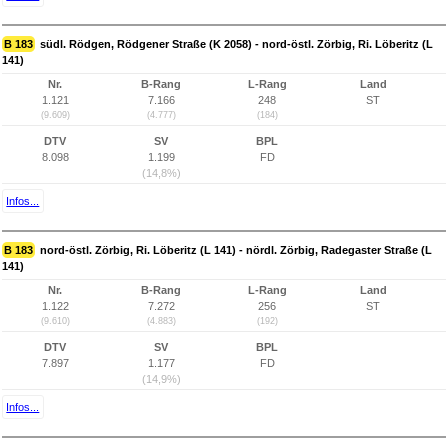
B 183
südl. Rödgen, Rödgener Straße (K 2058) - nord-östl. Zörbig, Ri. Löberitz (L
141)
Nr.
B-Rang
L-Rang
Land
1.121
7.166
248
ST
(9.609)
(4.777)
(184)
DTV
SV
BPL
8.098
1.199
FD
(14,8%)
Infos...
B 183
nord-östl. Zörbig, Ri. Löberitz (L 141) - nördl. Zörbig, Radegaster Straße (L
141)
Nr.
B-Rang
L-Rang
Land
1.122
7.272
256
ST
(9.610)
(4.883)
(192)
DTV
SV
BPL
7.897
1.177
FD
(14,9%)
Infos...