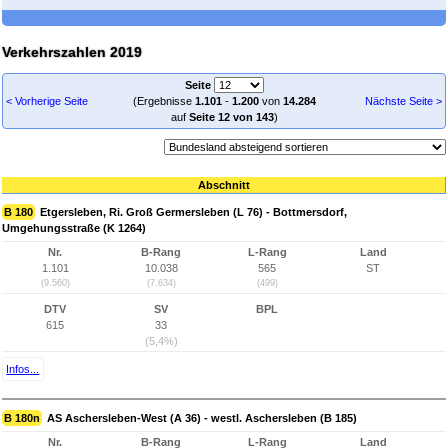
Verkehrszahlen 2019
Seite
< Vorherige Seite
(Ergebnisse
1.101
-
1.200
von
14.284
Nächste Seite >
auf
Seite 12 von 143
)
Abschnitt
B 180
Etgersleben, Ri. Groß Germersleben (L 76) - Bottmersdorf,
Umgehungsstraße (K 1264)
Nr.
B-Rang
L-Rang
Land
1.101
10.038
565
ST
(9.560)
(7.634)
(499)
DTV
SV
BPL
615
33
(5,4%)
Infos...
B 180n
AS Aschersleben-West (A 36) - westl. Aschersleben (B 185)
Nr.
B-Rang
L-Rang
Land