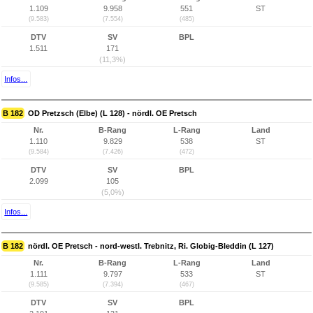
1.109
9.958
551
ST
(9.583)
(7.554)
(485)
DTV
SV
BPL
1.511
171
(11,3%)
Infos...
B 182
OD Pretzsch (Elbe) (L 128) - nördl. OE Pretsch
Nr.
B-Rang
L-Rang
Land
1.110
9.829
538
ST
(9.584)
(7.426)
(472)
DTV
SV
BPL
2.099
105
(5,0%)
Infos...
B 182
nördl. OE Pretsch - nord-westl. Trebnitz, Ri. Globig-Bleddin (L 127)
Nr.
B-Rang
L-Rang
Land
1.111
9.797
533
ST
(9.585)
(7.394)
(467)
DTV
SV
BPL