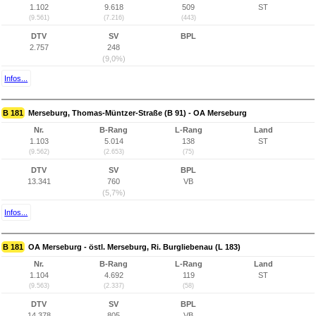
1.102
9.618
509
ST
(9.561)
(7.216)
(443)
DTV
SV
BPL
2.757
248
(9,0%)
Infos...
B 181
Merseburg, Thomas-Müntzer-Straße (B 91) - OA Merseburg
Nr.
B-Rang
L-Rang
Land
1.103
5.014
138
ST
(9.562)
(2.653)
(75)
DTV
SV
BPL
13.341
760
VB
(5,7%)
Infos...
B 181
OA Merseburg - östl. Merseburg, Ri. Burgliebenau (L 183)
Nr.
B-Rang
L-Rang
Land
1.104
4.692
119
ST
(9.563)
(2.337)
(58)
DTV
SV
BPL
14.378
805
VB