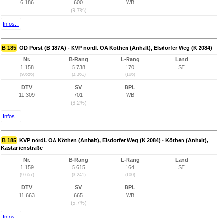
6.186
600
WB
(9,7%)
Infos...
B 185
OD Porst (B 187A) - KVP nördl. OA Köthen (Anhalt), Elsdorfer Weg (K 2084)
Nr.
B-Rang
L-Rang
Land
1.158
5.738
170
ST
(9.656)
(3.361)
(106)
DTV
SV
BPL
11.309
701
WB
(6,2%)
Infos...
B 185
KVP nördl. OA Köthen (Anhalt), Elsdorfer Weg (K 2084) - Köthen (Anhalt),
Kastanienstraße
Nr.
B-Rang
L-Rang
Land
1.159
5.615
164
ST
(9.657)
(3.241)
(100)
DTV
SV
BPL
11.663
665
WB
(5,7%)
Infos...