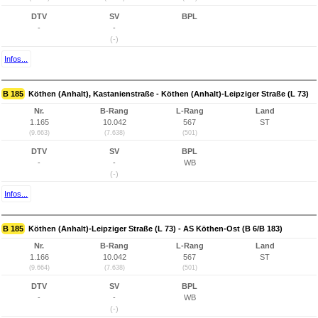
DTV
SV
BPL
-
-
(-)
Infos...
B 185
Köthen (Anhalt), Kastanienstraße - Köthen (Anhalt)-Leipziger Straße (L 73)
Nr.
B-Rang
L-Rang
Land
1.165
10.042
567
ST
(9.663)
(7.638)
(501)
DTV
SV
BPL
-
-
WB
(-)
Infos...
B 185
Köthen (Anhalt)-Leipziger Straße (L 73) - AS Köthen-Ost (B 6/B 183)
Nr.
B-Rang
L-Rang
Land
1.166
10.042
567
ST
(9.664)
(7.638)
(501)
DTV
SV
BPL
-
-
WB
(-)