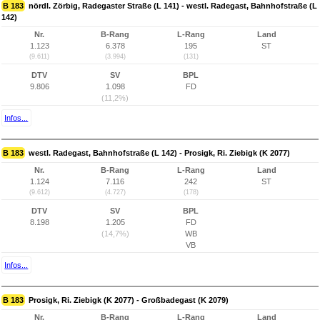
B 183
nördl. Zörbig, Radegaster Straße (L 141) - westl. Radegast, Bahnhofstraße (L
142)
Nr.
B-Rang
L-Rang
Land
1.123
6.378
195
ST
(9.611)
(3.994)
(131)
DTV
SV
BPL
9.806
1.098
FD
(11,2%)
Infos...
B 183
westl. Radegast, Bahnhofstraße (L 142) - Prosigk, Ri. Ziebigk (K 2077)
Nr.
B-Rang
L-Rang
Land
1.124
7.116
242
ST
(9.612)
(4.727)
(178)
DTV
SV
BPL
8.198
1.205
FD
(14,7%)
WB
VB
Infos...
B 183
Prosigk, Ri. Ziebigk (K 2077) - Großbadegast (K 2079)
Nr.
B-Rang
L-Rang
Land