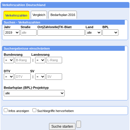
Verkehrszahlen Deutschland
Vergleich
Bedarfsplan 2016
Verkehrszahlen
Suchen - Verkehszahlen
Jahr
Straße
Ort|Zählstelle|TK-Blatt
Land
BPL
Suchergebnisse einschränken
Bundesrang Landesrang
|
DTV SV
|
Bedarfsplan (BPL)-Projekttyp
Infos anzeigen
Suchbegriffe hervorheben