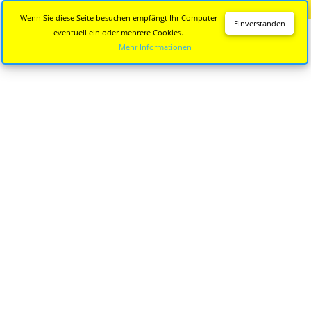
Diese Seite wird nicht mehr aktualisiert.
Zur neuen Seite
Wenn Sie diese Seite besuchen empfängt Ihr Computer
Einverstanden
eventuell ein oder mehrere Cookies.
Mehr Informationen