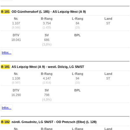
B 181
OD Günthersdorf (L 185) - AS Leipzig-West (A 9)
Nr.
B-Rang
L-Rang
Land
1.107
3.754
84
ST
(9.566)
(1.455)
(23)
DTV
SV
BPL
18.041
686
(3,8%)
Infos...
B 181
AS Leipzig-West (A 9) - westl. Dölzig, LG SN/ST
Nr.
B-Rang
L-Rang
Land
1.108
4.147
94
ST
(9.567)
(1.814)
(33)
DTV
SV
BPL
16.290
798
(4,9%)
Infos...
B 182
nördl. Greudnitz, LG SN/ST - OD Pretzsch (Elbe) (L 128)
Nr.
B-Rang
L-Rang
Land