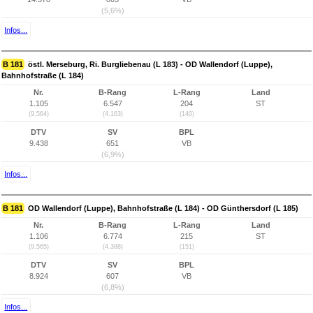
(5,6%)
Infos...
B 181
östl. Merseburg, Ri. Burgliebenau (L 183) - OD Wallendorf (Luppe),
Bahnhofstraße (L 184)
Nr.
B-Rang
L-Rang
Land
1.105
6.547
204
ST
(9.564)
(4.163)
(140)
DTV
SV
BPL
9.438
651
VB
(6,9%)
Infos...
B 181
OD Wallendorf (Luppe), Bahnhofstraße (L 184) - OD Günthersdorf (L 185)
Nr.
B-Rang
L-Rang
Land
1.106
6.774
215
ST
(9.565)
(4.388)
(151)
DTV
SV
BPL
8.924
607
VB
(6,8%)
Infos...