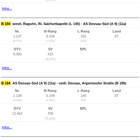
Infos...
B 184
westl. Raguhn, Ri. Salzfurtkapelle (L 140) - AS Dessau-Süd (A 9) (11a)
Nr.
B-Rang
L-Rang
Land
1.137
8.034
325
ST
(9.635)
(5.636)
(260)
DTV
SV
BPL
6.306
410
(6,5%)
Infos...
B 184
AS Dessau-Süd (A 9) (11a) - südl. Dessau, Argenteuiler Straße (B 185)
Nr.
B-Rang
L-Rang
Land
1.138
5.249
149
ST
(9.636)
(2.881)
(85)
DTV
SV
BPL
12.662
709
(5,6%)
Infos...