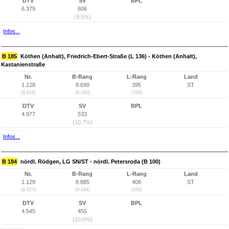
DTV
SV
BPL
6.379
606
(9,5%)
Infos...
B 185
Köthen (Anhalt), Friedrich-Ebert-Straße (L 136) - Köthen (Anhalt),
Kastanienstraße
Nr.
B-Rang
L-Rang
Land
1.128
8.690
395
ST
(9.616)
(6.290)
(330)
DTV
SV
BPL
4.977
533
(10,7%)
Infos...
B 184
nördl. Rödgen, LG SN/ST - nördl. Petersroda (B 100)
Nr.
B-Rang
L-Rang
Land
1.129
8.885
408
ST
(9.627)
(6.484)
(342)
DTV
SV
BPL
4.545
455
(10,0%)