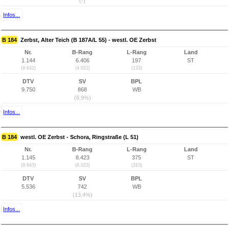
(-)
Infos...
B 184
Zerbst, Alter Teich (B 187A/L 55) - westl. OE Zerbst
Nr.
B-Rang
L-Rang
Land
1.144
6.406
197
ST
(9.642)
(4.022)
(133)
DTV
SV
BPL
9.750
868
WB
(8,9%)
Infos...
B 184
westl. OE Zerbst - Schora, Ringstraße (L 51)
Nr.
B-Rang
L-Rang
Land
1.145
8.423
375
ST
(9.643)
(6.023)
(310)
DTV
SV
BPL
5.536
742
WB
(13,4%)
Infos...