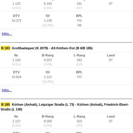
1.125
6.182
191
ST
(9.613)
(3.801)
(127)
DTV
SV
BPL
10.272
1.130
FD
(11,0%)
VB
Infos...
B 183
Großbadegast (K 2079) - AS Köthen-Ost (B 6/B 185)
Nr.
B-Rang
L-Rang
Land
1.126
6.037
182
ST
(9.614)
(3.656)
(118)
DTV
SV
BPL
10.604
1.113
FD
(10,5%)
Infos...
B 185
Köthen (Anhalt), Leipziger Straße (L 73) - Köthen (Anhalt), Friedrich-Ebert-
Straße (L 136)
Nr.
B-Rang
L-Rang
Land
1.127
8.000
315
ST
(9.615)
(5.602)
(250)