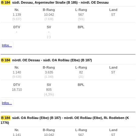
B 184
südl. Dessau, Argenteuiler Straße (B 185) - nördl. OE Dessau
Nr.
B-Rang
L-Rang
Land
1.139
10.042
567
ST
(9.637)
(7.638)
(501)
DTV
SV
BPL
-
-
(-)
Infos...
B 184
nördl. OE Dessau - südl. OA Roßlau (Elbe) (B 187)
Nr.
B-Rang
L-Rang
Land
1.140
3.635
82
ST
(9.638)
(1.349)
(21)
DTV
SV
BPL
18.710
805
(4,3%)
Infos...
B 184
südl. OA Roßlau (Elbe) (B 187) - nördl. OE Roßlau (Elbe), Ri. Rodleben (K
1776)
Nr.
B-Rang
L-Rang
Land
1.141
10.042
567
ST