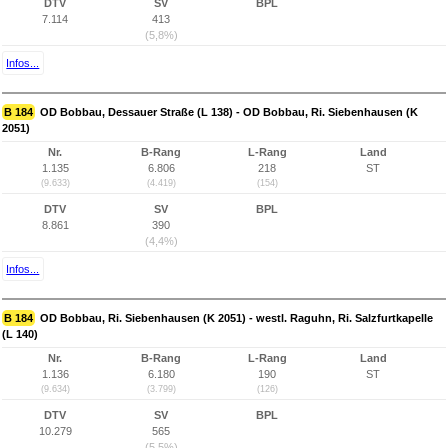
DTV
SV
BPL
7.114
413
(5,8%)
Infos...
B 184
OD Bobbau, Dessauer Straße (L 138) - OD Bobbau, Ri. Siebenhausen (K
2051)
Nr.
B-Rang
L-Rang
Land
1.135
6.806
218
ST
(9.633)
(4.419)
(154)
DTV
SV
BPL
8.861
390
(4,4%)
Infos...
B 184
OD Bobbau, Ri. Siebenhausen (K 2051) - westl. Raguhn, Ri. Salzfurtkapelle
(L 140)
Nr.
B-Rang
L-Rang
Land
1.136
6.180
190
ST
(9.634)
(3.799)
(126)
DTV
SV
BPL
10.279
565
(5,5%)