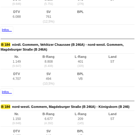
(9.646)
(5.751)
(276)
DTV
SV
BPL
6.088
761
(12,5%)
Infos...
B 184
nördl. Gommern, Vehlitzer Chaussee (B 246A) - nord-westl. Gommern,
Magdeburger Straße (B 246A)
Nr.
B-Rang
L-Rang
Land
1.149
8.808
401
ST
(9.647)
(6.408)
(335)
DTV
SV
BPL
4.707
494
VB
(10,5%)
Infos...
B 184
nord-westl. Gommern, Magdeburger Straße (B 246A) - Königsborn (B 246)
Nr.
B-Rang
L-Rang
Land
1.150
6.677
209
ST
(9.648)
(4.292)
(145)
DTV
SV
BPL