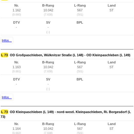
Nr.
B-Rang
L-Rang
Land
1.162
10.042
567
ST
(9.660)
(7.638)
(501)
DTV
SV
BPL
-
-
(-)
Infos...
L 73
OD Großpaschleben, Wülknitzer Straße (L 148) - OD Kleinpaschleben (L 149)
Nr.
B-Rang
L-Rang
Land
1.163
10.042
567
ST
(9.661)
(7.638)
(501)
DTV
SV
BPL
-
-
(-)
Infos...
L 73
OD Kleinpaschleben (L 149) - nord-westl. Kleinpaschleben, Ri. Borgesdorf (L
73)
Nr.
B-Rang
L-Rang
Land
1.164
10.042
567
ST
(9.662)
(7.638)
(501)