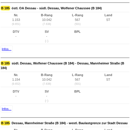
B 185
östl. OA Dessau - südl. Dessau, Wolfener Chaussee (B 184)
Nr.
B-Rang
L-Rang
Land
1.153
10.042
567
ST
(9.651)
(7.638)
(501)
DTV
SV
BPL
-
-
(-)
Infos...
B 185
südl. Dessau, Wolfener Chaussee (B 184) - Dessau, Mannheimer Straße (B
184)
Nr.
B-Rang
L-Rang
Land
1.154
10.042
567
ST
(9.652)
(7.638)
(501)
DTV
SV
BPL
-
-
(-)
Infos...
B 185
Dessau, Mannheimer Straße (B 184) - westl. Baulastgrenze zur Stadt Dessau