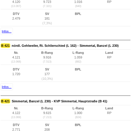
4.120
9.723
1.016
RP
(13.067)
(7.321)
(840)
DTV
SV
BPL
2.479
181
(7,3%)
Infos...
B 421
nördl. Gehlweiler, Ri. Schlierschied (L 162) - Simmertal, Banzel (L 230)
Nr.
B-Rang
L-Rang
Land
4.121
9.916
1.059
RP
(13.068)
(7.513)
(882)
DTV
SV
BPL
1.720
177
(10,3%)
Infos...
B 421
Simmertal, Banzel (L 230) - KVP Simmertal, Hauptstraße (B 41)
Nr.
B-Rang
L-Rang
Land
4.122
9.615
1.000
RP
(13.069)
(7.213)
(824)
DTV
SV
BPL
2.771
208