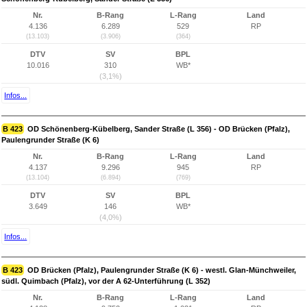
Nr.
B-Rang
L-Rang
Land
4.136
6.289
529
RP
(13.103)
(3.906)
(364)
DTV
SV
BPL
10.016
310
WB*
(3,1%)
Infos...
B 423
OD Schönenberg-Kübelberg, Sander Straße (L 356) - OD Brücken (Pfalz),
Paulengrunder Straße (K 6)
Nr.
B-Rang
L-Rang
Land
4.137
9.296
945
RP
(13.104)
(6.894)
(769)
DTV
SV
BPL
3.649
146
WB*
(4,0%)
Infos...
B 423
OD Brücken (Pfalz), Paulengrunder Straße (K 6) - westl. Glan-Münchweiler,
südl. Quimbach (Pfalz), vor der A 62-Unterführung (L 352)
Nr.
B-Rang
L-Rang
Land