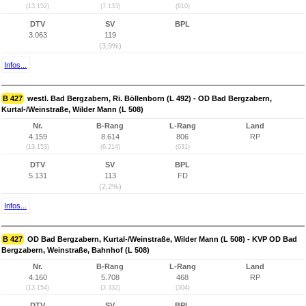
(13.152)
(7.133)
(810)
DTV
SV
BPL
3.063
119
(3,9%)
Infos...
B 427
westl. Bad Bergzabern, Ri. Böllenborn (L 492) - OD Bad Bergzabern,
Kurtal-/Weinstraße, Wilder Mann (L 508)
Nr.
B-Rang
L-Rang
Land
4.159
8.614
806
RP
(13.153)
(6.214)
(631)
DTV
SV
BPL
5.131
113
FD
(2,2%)
Infos...
B 427
OD Bad Bergzabern, Kurtal-/Weinstraße, Wilder Mann (L 508) - KVP OD Bad
Bergzabern, Weinstraße, Bahnhof (L 508)
Nr.
B-Rang
L-Rang
Land
4.160
5.708
468
RP
(13.154)
(3.332)
(304)
DTV
SV
BPL