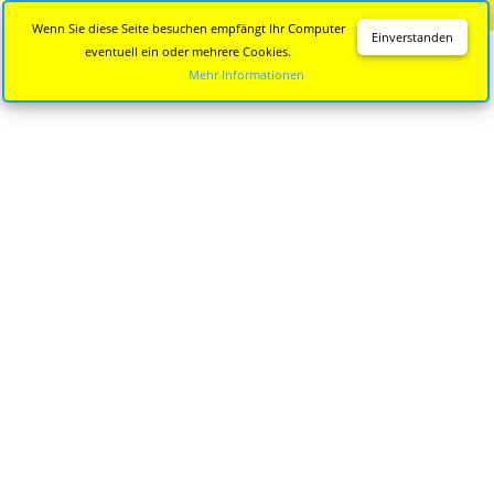
Diese Seite wird nicht mehr aktualisiert.
Zur neuen Seite
Wenn Sie diese Seite besuchen empfängt Ihr Computer
Einverstanden
eventuell ein oder mehrere Cookies.
Mehr Informationen