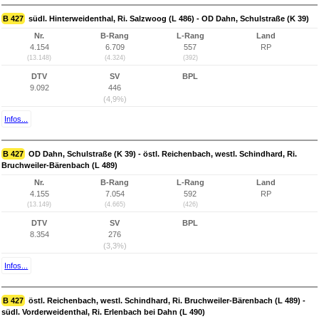
B 427
südl. Hinterweidenthal, Ri. Salzwoog (L 486) - OD Dahn, Schulstraße (K 39)
Nr.
B-Rang
L-Rang
Land
4.154
6.709
557
RP
(13.148)
(4.324)
(392)
DTV
SV
BPL
9.092
446
(4,9%)
Infos...
B 427
OD Dahn, Schulstraße (K 39) - östl. Reichenbach, westl. Schindhard, Ri.
Bruchweiler-Bärenbach (L 489)
Nr.
B-Rang
L-Rang
Land
4.155
7.054
592
RP
(13.149)
(4.665)
(426)
DTV
SV
BPL
8.354
276
(3,3%)
Infos...
B 427
östl. Reichenbach, westl. Schindhard, Ri. Bruchweiler-Bärenbach (L 489) -
südl. Vorderweidenthal, Ri. Erlenbach bei Dahn (L 490)