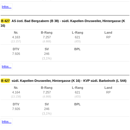
Infos...
B 427
AS östl. Bad Bergzabern (B 38) - südl. Kapellen-Drusweiler, Hintergasse (K
16)
Nr.
B-Rang
L-Rang
Land
4.163
7.257
621
RP
(13.157)
(4.868)
(455)
DTV
SV
BPL
7.926
246
(3,1%)
Infos...
B 427
südl. Kapellen-Drusweiler, Hintergasse (K 16) - KVP südl. Barbelroth (L 544)
Nr.
B-Rang
L-Rang
Land
4.164
7.257
621
RP
(13.158)
(4.868)
(455)
DTV
SV
BPL
7.926
246
(3,1%)
Infos...