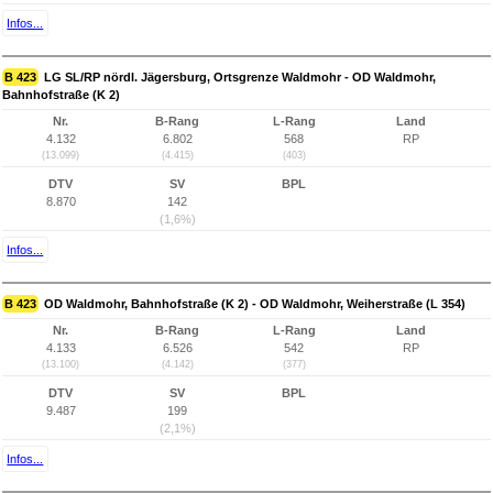
Infos...
B 423
LG SL/RP nördl. Jägersburg, Ortsgrenze Waldmohr - OD Waldmohr,
Bahnhofstraße (K 2)
Nr.
B-Rang
L-Rang
Land
4.132
6.802
568
RP
(13.099)
(4.415)
(403)
DTV
SV
BPL
8.870
142
(1,6%)
Infos...
B 423
OD Waldmohr, Bahnhofstraße (K 2) - OD Waldmohr, Weiherstraße (L 354)
Nr.
B-Rang
L-Rang
Land
4.133
6.526
542
RP
(13.100)
(4.142)
(377)
DTV
SV
BPL
9.487
199
(2,1%)
Infos...