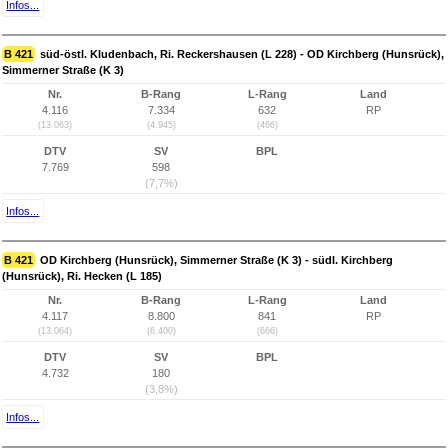
Infos...
B 421
süd-östl. Kludenbach, Ri. Reckershausen (L 228) - OD Kirchberg (Hunsrück),
Simmerner Straße (K 3)
Nr.
B-Rang
L-Rang
Land
4.116
7.334
632
RP
(13.063)
(4.945)
(466)
DTV
SV
BPL
7.769
598
(7,7%)
Infos...
B 421
OD Kirchberg (Hunsrück), Simmerner Straße (K 3) - südl. Kirchberg
(Hunsrück), Ri. Hecken (L 185)
Nr.
B-Rang
L-Rang
Land
4.117
8.800
841
RP
(13.064)
(6.400)
(666)
DTV
SV
BPL
4.732
180
(3,8%)
Infos...