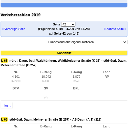
Verkehrszahlen 2019
Seite
< Vorherige Seite
(Ergebnisse
4.101
-
4.200
von
14.284
Nächste Seite >
auf
Seite 42 von 143
)
Abschnitt
L 68
nördl. Daun, östl. Waldkönigen, Waldkönigener Straße (K 35) - süd-östl. Daun,
Mehrener Straße (B 257)
Nr.
B-Rang
L-Rang
Land
4.101
10.042
1.079
RP
(13.048)
(7.638)
(902)
DTV
SV
BPL
-
-
(-)
Infos...
L 68
süd-östl. Daun, Mehrener Straße (B 257) - AS Daun (A 1) (119)
Nr.
B-Rang
L-Rang
Land