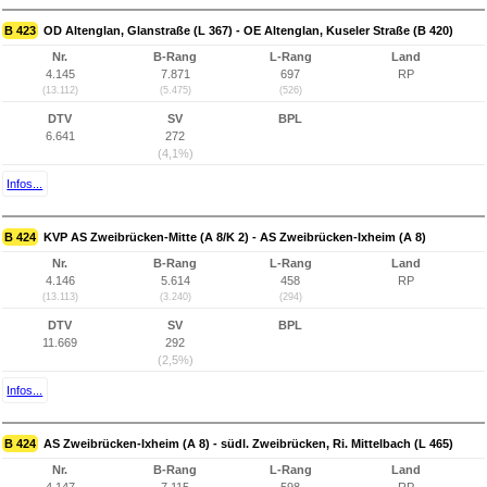
B 423
OD Altenglan, Glanstraße (L 367) - OE Altenglan, Kuseler Straße (B 420)
Nr.
B-Rang
L-Rang
Land
4.145
7.871
697
RP
(13.112)
(5.475)
(526)
DTV
SV
BPL
6.641
272
(4,1%)
Infos...
B 424
KVP AS Zweibrücken-Mitte (A 8/K 2) - AS Zweibrücken-Ixheim (A 8)
Nr.
B-Rang
L-Rang
Land
4.146
5.614
458
RP
(13.113)
(3.240)
(294)
DTV
SV
BPL
11.669
292
(2,5%)
Infos...
B 424
AS Zweibrücken-Ixheim (A 8) - südl. Zweibrücken, Ri. Mittelbach (L 465)
Nr.
B-Rang
L-Rang
Land