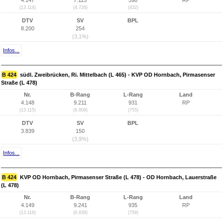
4.147
7.115
598
RP
(13.114)
(4.726)
(432)
DTV
SV
BPL
8.200
254
(3,1%)
Infos...
B 424
südl. Zweibrücken, Ri. Mittelbach (L 465) - KVP OD Hornbach, Pirmasenser
Straße (L 478)
Nr.
B-Rang
L-Rang
Land
4.148
9.211
931
RP
(13.115)
(6.809)
(755)
DTV
SV
BPL
3.839
150
(3,9%)
Infos...
B 424
KVP OD Hornbach, Pirmasenser Straße (L 478) - OD Hornbach, Lauerstraße
(L 478)
Nr.
B-Rang
L-Rang
Land
4.149
9.241
935
RP
(13.116)
(6.839)
(759)