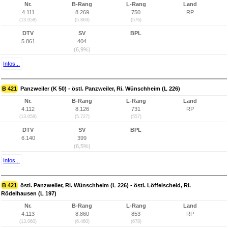
Nr.
B-Rang
L-Rang
Land
4.111
8.269
750
RP
(13.058)
(5.869)
(576)
DTV
SV
BPL
5.861
404
(6,9%)
Infos...
B 421
Panzweiler (K 50) - östl. Panzweiler, Ri. Wünschheim (L 226)
Nr.
B-Rang
L-Rang
Land
4.112
8.126
731
RP
(13.059)
(5.727)
(557)
DTV
SV
BPL
6.140
399
(6,5%)
Infos...
B 421
östl. Panzweiler, Ri. Wünschheim (L 226) - östl. Löffelscheid, Ri.
Rödelhausen (L 197)
Nr.
B-Rang
L-Rang
Land
4.113
8.860
853
RP
(13.060)
(6.460)
(678)