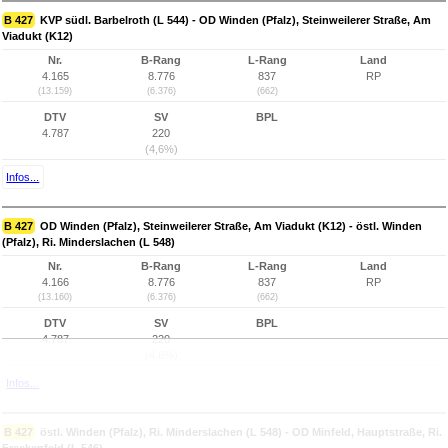
B 427
KVP südl. Barbelroth (L 544) - OD Winden (Pfalz), Steinweilerer Straße, Am
Viadukt (K12)
Nr.
B-Rang
L-Rang
Land
4.165
8.776
837
RP
(13.159)
(6.376)
(662)
DTV
SV
BPL
4.787
220
(4,6%)
Infos...
B 427
OD Winden (Pfalz), Steinweilerer Straße, Am Viadukt (K12) - östl. Winden
(Pfalz), Ri. Minderslachen (L 548)
Nr.
B-Rang
L-Rang
Land
4.166
8.776
837
RP
(13.160)
(6.376)
(662)
DTV
SV
BPL
4.787
220
(4,6%)
Infos...
B 427
östl. Winden (Pfalz), Ri. Minderslachen (L 548) - OD Minfeld, Hauptstraße, Ri.