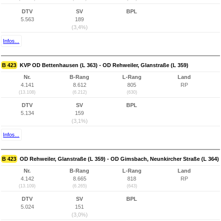
DTV
SV
BPL
5.563
189
(3,4%)
Infos...
B 423
KVP OD Bettenhausen (L 363) - OD Rehweiler, Glanstraße (L 359)
Nr.
B-Rang
L-Rang
Land
4.141
8.612
805
RP
(13.108)
(6.212)
(630)
DTV
SV
BPL
5.134
159
(3,1%)
Infos...
B 423
OD Rehweiler, Glanstraße (L 359) - OD Gimsbach, Neunkircher Straße (L 364)
Nr.
B-Rang
L-Rang
Land
4.142
8.665
818
RP
(13.109)
(6.265)
(643)
DTV
SV
BPL
5.024
151
(3,0%)