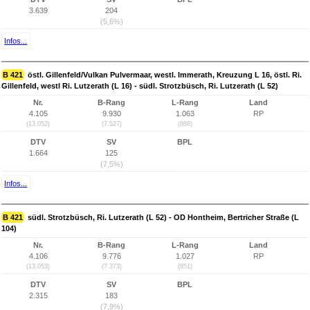
3.639
204
(5,6%)
Infos...
B 421
östl. Gillenfeld/Vulkan Pulvermaar, westl. Immerath, Kreuzung L 16, östl. Ri.
Gillenfeld, westl Ri. Lutzerath (L 16) - südl. Strotzbüsch, Ri. Lutzerath (L 52)
Nr.
B-Rang
L-Rang
Land
4.105
9.930
1.063
RP
(13.052)
(7.527)
(886)
DTV
SV
BPL
1.664
125
(7,5%)
Infos...
B 421
südl. Strotzbüsch, Ri. Lutzerath (L 52) - OD Hontheim, Bertricher Straße (L
104)
Nr.
B-Rang
L-Rang
Land
4.106
9.776
1.027
RP
(13.053)
(7.373)
(851)
DTV
SV
BPL
2.315
183
(7,9%)