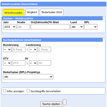
Verkehrszahlen Deutschland
Vergleich
Bedarfsplan 2016
Verkehrszahlen
Suchen - Verkehszahlen
Jahr
Straße
Ort|Zählstelle|TK-Blatt
Land
BPL
Suchergebnisse einschränken
Bundesrang Landesrang
|
DTV SV
|
Bedarfsplan (BPL)-Projekttyp
Infos anzeigen
Suchbegriffe hervorheben