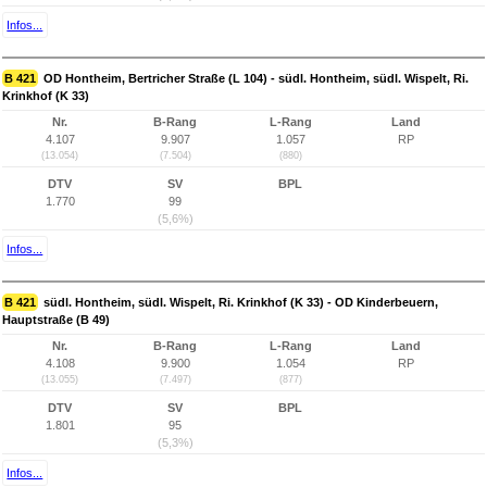
Infos...
B 421
OD Hontheim, Bertricher Straße (L 104) - südl. Hontheim, südl. Wispelt, Ri.
Krinkhof (K 33)
Nr.
B-Rang
L-Rang
Land
4.107
9.907
1.057
RP
(13.054)
(7.504)
(880)
DTV
SV
BPL
1.770
99
(5,6%)
Infos...
B 421
südl. Hontheim, südl. Wispelt, Ri. Krinkhof (K 33) - OD Kinderbeuern,
Hauptstraße (B 49)
Nr.
B-Rang
L-Rang
Land
4.108
9.900
1.054
RP
(13.055)
(7.497)
(877)
DTV
SV
BPL
1.801
95
(5,3%)
Infos...