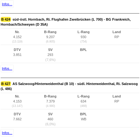
Infos...
B 424
süd-östl. Hornbach, Ri. Flughafen Zweibrücken (L 700) - BG Frankreich,
Hornbach/Schweyen (D 35A)
Nr.
B-Rang
L-Rang
Land
4.152
9.207
930
RP
(13.119)
(6.805)
(754)
DTV
SV
BPL
3.851
293
(7,6%)
Infos...
B 427
AS Salzwoog/Hinterweidenthal (B 10) - südl. Hinterweidenthal, Ri. Salzwoog
(L 486)
Nr.
B-Rang
L-Rang
Land
4.153
7.379
634
RP
(13.147)
(4.990)
(468)
DTV
SV
BPL
7.662
460
WB
(6,0%)
Infos...