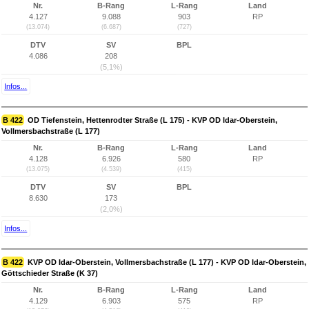
Nr.
B-Rang
L-Rang
Land
4.127
9.088
903
RP
(13.074)
(6.687)
(727)
DTV
SV
BPL
4.086
208
(5,1%)
Infos...
B 422
OD Tiefenstein, Hettenrodter Straße (L 175) - KVP OD Idar-Oberstein,
Vollmersbachstraße (L 177)
Nr.
B-Rang
L-Rang
Land
4.128
6.926
580
RP
(13.075)
(4.539)
(415)
DTV
SV
BPL
8.630
173
(2,0%)
Infos...
B 422
KVP OD Idar-Oberstein, Vollmersbachstraße (L 177) - KVP OD Idar-Oberstein,
Göttschieder Straße (K 37)
Nr.
B-Rang
L-Rang
Land
4.129
6.903
575
RP