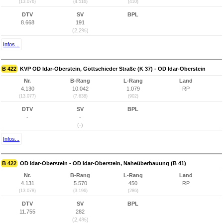
(13.076)
(4.516)
(410)
DTV
SV
BPL
8.668
191
(2,2%)
Infos...
B 422
KVP OD Idar-Oberstein, Göttschieder Straße (K 37) - OD Idar-Oberstein
Nr.
B-Rang
L-Rang
Land
4.130
10.042
1.079
RP
(13.077)
(7.638)
(902)
DTV
SV
BPL
-
-
(-)
Infos...
B 422
OD Idar-Oberstein - OD Idar-Oberstein, Naheüberbauung (B 41)
Nr.
B-Rang
L-Rang
Land
4.131
5.570
450
RP
(13.078)
(3.196)
(286)
DTV
SV
BPL
11.755
282
(2,4%)