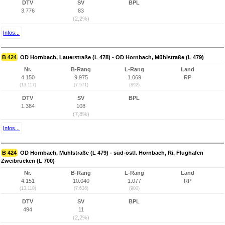
DTV
SV
BPL
3.776
83
(2,2%)
Infos...
B 424
OD Hornbach, Lauerstraße (L 478) - OD Hornbach, Mühlstraße (L 479)
Nr.
B-Rang
L-Rang
Land
4.150
9.975
1.069
RP
(13.117)
(7.571)
(892)
DTV
SV
BPL
1.384
108
(7,8%)
Infos...
B 424
OD Hornbach, Mühlstraße (L 479) - süd-östl. Hornbach, Ri. Flughafen
Zweibrücken (L 700)
Nr.
B-Rang
L-Rang
Land
4.151
10.040
1.077
RP
(13.118)
(7.636)
(900)
DTV
SV
BPL
494
11
(2,2%)