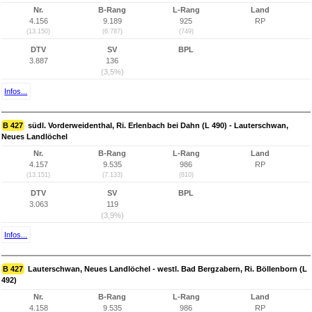
Nr.
B-Rang
L-Rang
Land
4.156
9.189
925
RP
(13.150)
(6.787)
(749)
DTV
SV
BPL
3.887
136
(3,5%)
Infos...
B 427
südl. Vorderweidenthal, Ri. Erlenbach bei Dahn (L 490) - Lauterschwan,
Neues Landlöchel
Nr.
B-Rang
L-Rang
Land
4.157
9.535
986
RP
(13.151)
(7.133)
(810)
DTV
SV
BPL
3.063
119
(3,9%)
Infos...
B 427
Lauterschwan, Neues Landlöchel - westl. Bad Bergzabern, Ri. Böllenborn (L
492)
Nr.
B-Rang
L-Rang
Land
4.158
9.535
986
RP