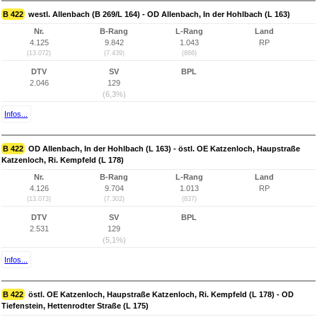
B 422
westl. Allenbach (B 269/L 164) - OD Allenbach, In der Hohlbach (L 163)
Nr.
B-Rang
L-Rang
Land
4.125
9.842
1.043
RP
(13.072)
(7.439)
(866)
DTV
SV
BPL
2.046
129
(6,3%)
Infos...
B 422
OD Allenbach, In der Hohlbach (L 163) - östl. OE Katzenloch, Haupstraße
Katzenloch, Ri. Kempfeld (L 178)
Nr.
B-Rang
L-Rang
Land
4.126
9.704
1.013
RP
(13.073)
(7.302)
(837)
DTV
SV
BPL
2.531
129
(5,1%)
Infos...
B 422
östl. OE Katzenloch, Haupstraße Katzenloch, Ri. Kempfeld (L 178) - OD
Tiefenstein, Hettenrodter Straße (L 175)