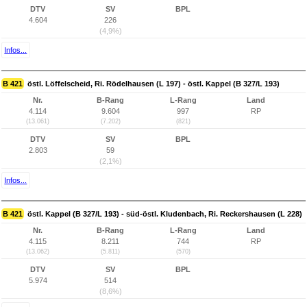
DTV
SV
BPL
4.604
226
(4,9%)
Infos...
B 421
östl. Löffelscheid, Ri. Rödelhausen (L 197) - östl. Kappel (B 327/L 193)
Nr.
B-Rang
L-Rang
Land
4.114
9.604
997
RP
(13.061)
(7.202)
(821)
DTV
SV
BPL
2.803
59
(2,1%)
Infos...
B 421
östl. Kappel (B 327/L 193) - süd-östl. Kludenbach, Ri. Reckershausen (L 228)
Nr.
B-Rang
L-Rang
Land
4.115
8.211
744
RP
(13.062)
(5.811)
(570)
DTV
SV
BPL
5.974
514
(8,6%)