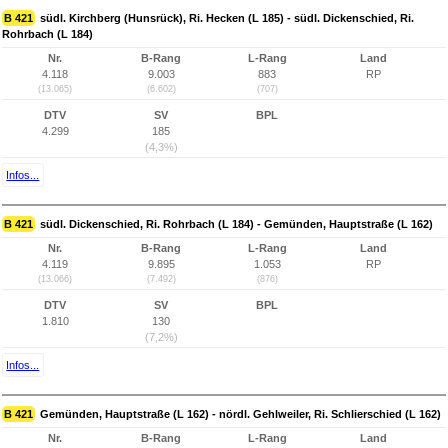
B 421
südl. Kirchberg (Hunsrück), Ri. Hecken (L 185) - südl. Dickenschied, Ri.
Rohrbach (L 184)
Nr.
B-Rang
L-Rang
Land
4.118
9.003
883
RP
(13.065)
(6.602)
(707)
DTV
SV
BPL
4.299
185
(4,3%)
Infos...
B 421
südl. Dickenschied, Ri. Rohrbach (L 184) - Gemünden, Hauptstraße (L 162)
Nr.
B-Rang
L-Rang
Land
4.119
9.895
1.053
RP
(13.066)
(7.492)
(876)
DTV
SV
BPL
1.810
130
(7,2%)
Infos...
B 421
Gemünden, Hauptstraße (L 162) - nördl. Gehlweiler, Ri. Schlierschied (L 162)
Nr.
B-Rang
L-Rang
Land