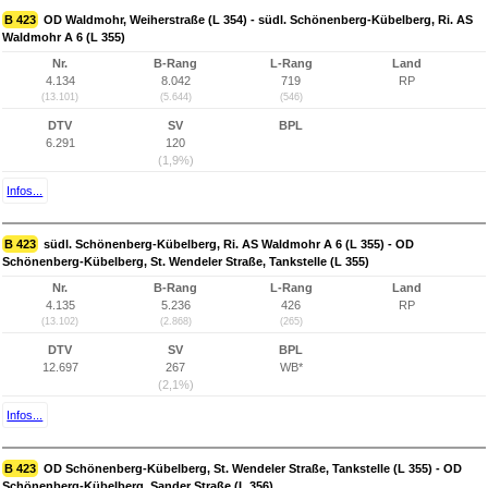
B 423
OD Waldmohr, Weiherstraße (L 354) - südl. Schönenberg-Kübelberg, Ri. AS
Waldmohr A 6 (L 355)
Nr.
B-Rang
L-Rang
Land
4.134
8.042
719
RP
(13.101)
(5.644)
(546)
DTV
SV
BPL
6.291
120
(1,9%)
Infos...
B 423
südl. Schönenberg-Kübelberg, Ri. AS Waldmohr A 6 (L 355) - OD
Schönenberg-Kübelberg, St. Wendeler Straße, Tankstelle (L 355)
Nr.
B-Rang
L-Rang
Land
4.135
5.236
426
RP
(13.102)
(2.868)
(265)
DTV
SV
BPL
12.697
267
WB*
(2,1%)
Infos...
B 423
OD Schönenberg-Kübelberg, St. Wendeler Straße, Tankstelle (L 355) - OD
Schönenberg-Kübelberg, Sander Straße (L 356)