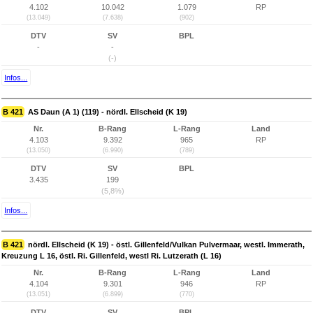
4.102
10.042
1.079
RP
(13.049)
(7.638)
(902)
DTV
SV
BPL
-
-
(-)
Infos...
B 421
AS Daun (A 1) (119) - nördl. Ellscheid (K 19)
Nr.
B-Rang
L-Rang
Land
4.103
9.392
965
RP
(13.050)
(6.990)
(789)
DTV
SV
BPL
3.435
199
(5,8%)
Infos...
B 421
nördl. Ellscheid (K 19) - östl. Gillenfeld/Vulkan Pulvermaar, westl. Immerath,
Kreuzung L 16, östl. Ri. Gillenfeld, westl Ri. Lutzerath (L 16)
Nr.
B-Rang
L-Rang
Land
4.104
9.301
946
RP
(13.051)
(6.899)
(770)
DTV
SV
BPL