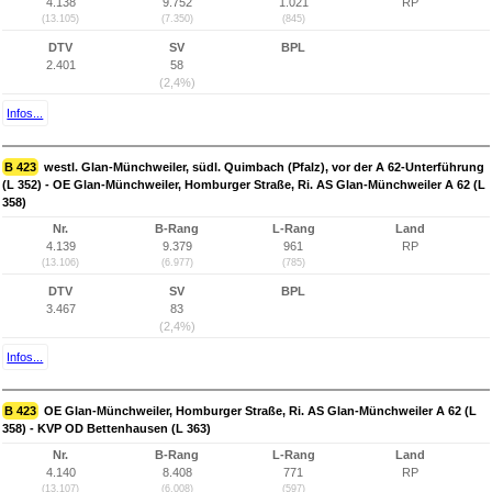
4.138
9.752
1.021
RP
(13.105)
(7.350)
(845)
DTV
SV
BPL
2.401
58
(2,4%)
Infos...
B 423
westl. Glan-Münchweiler, südl. Quimbach (Pfalz), vor der A 62-Unterführung
(L 352) - OE Glan-Münchweiler, Homburger Straße, Ri. AS Glan-Münchweiler A 62 (L
358)
Nr.
B-Rang
L-Rang
Land
4.139
9.379
961
RP
(13.106)
(6.977)
(785)
DTV
SV
BPL
3.467
83
(2,4%)
Infos...
B 423
OE Glan-Münchweiler, Homburger Straße, Ri. AS Glan-Münchweiler A 62 (L
358) - KVP OD Bettenhausen (L 363)
Nr.
B-Rang
L-Rang
Land
4.140
8.408
771
RP
(13.107)
(6.008)
(597)