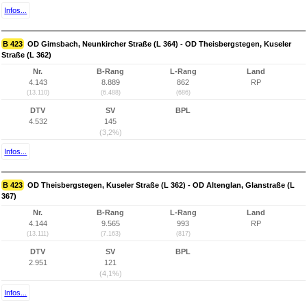
Infos...
B 423
OD Gimsbach, Neunkircher Straße (L 364) - OD Theisbergstegen, Kuseler
Straße (L 362)
Nr.
B-Rang
L-Rang
Land
4.143
8.889
862
RP
(13.110)
(6.488)
(686)
DTV
SV
BPL
4.532
145
(3,2%)
Infos...
B 423
OD Theisbergstegen, Kuseler Straße (L 362) - OD Altenglan, Glanstraße (L
367)
Nr.
B-Rang
L-Rang
Land
4.144
9.565
993
RP
(13.111)
(7.163)
(817)
DTV
SV
BPL
2.951
121
(4,1%)
Infos...