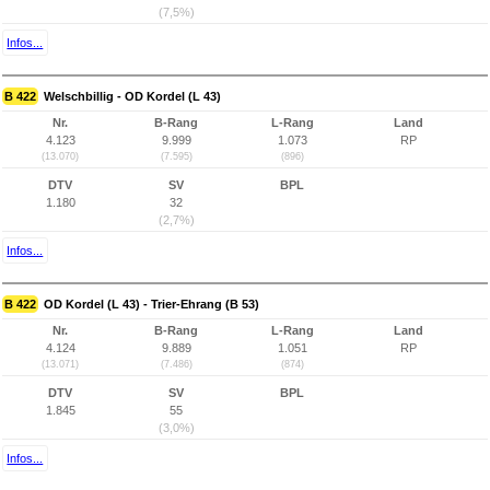
(7,5%)
Infos...
B 422
Welschbillig - OD Kordel (L 43)
Nr.
B-Rang
L-Rang
Land
4.123
9.999
1.073
RP
(13.070)
(7.595)
(896)
DTV
SV
BPL
1.180
32
(2,7%)
Infos...
B 422
OD Kordel (L 43) - Trier-Ehrang (B 53)
Nr.
B-Rang
L-Rang
Land
4.124
9.889
1.051
RP
(13.071)
(7.486)
(874)
DTV
SV
BPL
1.845
55
(3,0%)
Infos...