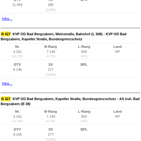
11.409
285
(2,5%)
Infos...
B 427
KVP OD Bad Bergzabern, Weinstraße, Bahnhof (L 508) - KVP OD Bad
Bergzabern, Kapeller Straße, Bundesgrenzschutz
Nr.
B-Rang
L-Rang
Land
4.161
7.140
603
RP
(13.155)
(4.751)
(437)
DTV
SV
BPL
8.146
277
(3,4%)
Infos...
B 427
KVP OD Bad Bergzabern, Kapeller Straße, Bundesgrenzschutz - AS östl. Bad
Bergzabern (B 38)
Nr.
B-Rang
L-Rang
Land
4.162
7.140
603
RP
(13.156)
(4.751)
(437)
DTV
SV
BPL
8.146
277
(3,4%)