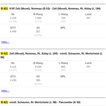
B 421
KVP Zell (Mosel), Notenau (B 53) - Zell (Mosel), Notenau, Ri. Altlay (L 194)
Nr.
B-Rang
L-Rang
Land
4.109
7.969
708
RP
(13.056)
(5.572)
(536)
DTV
SV
BPL
6.446
367
(5,7%)
Infos...
B 421
Zell (Mosel), Notenau, Ri. Altlay (L 194) - nördl. Schauren, Ri. Moritzheim (L
98)
Nr.
B-Rang
L-Rang
Land
4.110
8.939
869
RP
(13.057)
(6.538)
(693)
DTV
SV
BPL
4.430
385
(8,7%)
Infos...
B 421
nördl. Schauren, Ri. Moritzheim (L 98) - Panzweiler (K 50)