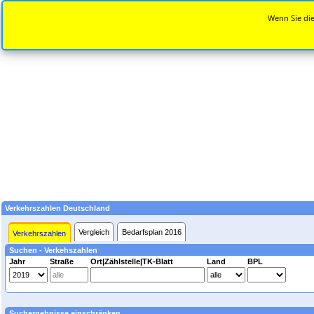
Wenn Sie die
Verkehrszahlen Deutschland
Vergleich
Bedarfsplan 2016
Verkehrszahlen
Suchen - Verkehszahlen
Jahr
Straße
Ort|Zählstelle|TK-Blatt
Land
BPL
Suchergebnisse einschränken