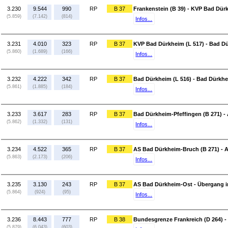
3.230
9.544
990
RP
B 37
Frankenstein (B 39) - KVP Bad Dür
(5.859)
(7.142)
(814)
Infos...
3.231
4.010
323
RP
B 37
KVP Bad Dürkheim (L 517) - Bad Dü
(5.860)
(1.689)
(166)
Infos...
3.232
4.222
342
RP
B 37
Bad Dürkheim (L 516) - Bad Dürkhe
(5.861)
(1.885)
(184)
Infos...
3.233
3.617
283
RP
B 37
Bad Dürkheim-Pfeffingen (B 271) -
(5.862)
(1.332)
(131)
Infos...
3.234
4.522
365
RP
B 37
AS Bad Dürkheim-Bruch (B 271) - 
(5.863)
(2.173)
(206)
Infos...
3.235
3.130
243
RP
B 37
AS Bad Dürkheim-Ost - Übergang i
(5.864)
(924)
(95)
Infos...
3.236
8.443
777
RP
B 38
Bundesgrenze Frankreich (D 264) 
(5.879)
(6.043)
(603)