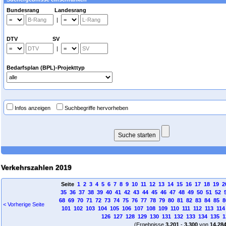
Bundesrang Landesrang
|
DTV SV
|
Bedarfsplan (BPL)-Projekttyp
Infos anzeigen
Suchbegriffe hervorheben
Verkehrszahlen 2019
Seite
1
2
3
4
5
6
7
8
9
10
11
12
13
14
15
16
17
18
19
2
35
36
37
38
39
40
41
42
43
44
45
46
47
48
49
50
51
52
68
69
70
71
72
73
74
75
76
77
78
79
80
81
82
83
84
85
8
< Vorherige Seite
101
102
103
104
105
106
107
108
109
110
111
112
113
114
126
127
128
129
130
131
132
133
134
135
1
(Ergebnisse
3.201
-
3.300
von
14.28