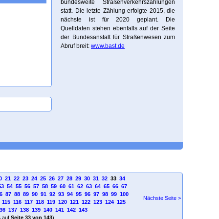
bundesweite Straßenverkehrszählungen
statt. Die letzte Zählung erfolgte 2015, die
nächste ist für 2020 geplant. Die
Quelldaten stehen ebenfalls auf der Seite
der Bundesanstalt für Straßenwesen zum
Abruf breit:
www.bast.de
0
21
22
23
24
25
26
27
28
29
30
31
32
33
34
53
54
55
56
57
58
59
60
61
62
63
64
65
66
67
6
87
88
89
90
91
92
93
94
95
96
97
98
99
100
Nächste Seite >
115
116
117
118
119
120
121
122
123
124
125
36
137
138
139
140
141
142
143
4
auf
Seite 33 von 143
)