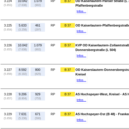
3.224
10.042
1.079
RP
B 37
OD Kaiserlautern-Pariser Straße (L 
(5.853)
(7.638)
(902)
Pfaffenbergstraße
Infos...
3.225
5.633
461
RP
B 37
OD Kaiserlautern-Pfaffenbergstraß
(5.854)
(3.258)
(297)
Infos...
3.226
10.042
1.079
RP
B 37
KVP OD Kaiserlautern-Zollamtstraß
(5.855)
(7.638)
(902)
Donnersbergstraße (L 504)
Infos...
3.227
8.592
800
RP
B 37
OD Kaiserslautern-Donnersbergstra
(5.856)
(6.192)
(625)
Kreisel
Infos...
3.228
9.206
929
RP
B 37
AS Hochspeyer-West, Kreisel - AS 
(5.857)
(6.804)
(753)
Infos...
3.229
7.631
671
RP
B 37
AS Hochspeyer-Ost (B 48) - Franken
(5.858)
(5.236)
(500)
Infos...