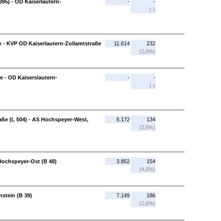
395) - OD Kaiserlautern-
-
-
(-)
e - KVP OD Kaiserlautern-Zollamtstraße
11.614
232
(2,0%)
e - OD Kaiserslautern-
-
-
(-)
ße (L 504) - AS Hochspeyer-West,
5.172
134
(2,6%)
Hochspeyer-Ost (B 48)
3.852
154
(4,0%)
stein (B 39)
7.149
186
(2,6%)