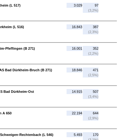
kheim (L 517)
3.029
97
(3,2%)
rkheim (L 516)
16.843
387
(2,3%)
im-Pfeffingen (B 271)
16.001
352
(2,2%)
 AS Bad Dürkheim-Bruch (B 271)
18.846
471
(2,5%)
AS Bad Dürkheim-Ost
14.915
507
(3,4%)
n A 650
22.194
644
(2,9%)
- Schweigen-Rechtenbach (L 546)
5.493
170
(3,1%)