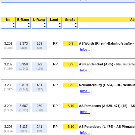
Nr.
B-Rang
L-Rang
Land
Straße
Ab
3.201
2.373
159
RP
B 9
AS Wörth (Rhein)-Bahnhofstraße - 
(4.375)
(415)
(38)
Infos...
3.202
3.958
322
RP
B 9
AS Kandel-Süd (A 65) - Neulauterbu
(4.376)
(1.640)
(165)
Infos...
3.203
5.819
481
RP
B 9
Neulauterburg (L 554) - BG Neulaut
(4.377)
(3.442)
(317)
Infos...
3.204
3.607
280
RP
B 10
AS Pirmasens (A 62/L 471) (15) - AS
(4.383)
(1.323)
(128)
Infos...
3.205
3.117
241
RP
B 10
AS Petersberg (L 474) - AS Pirmas
(4.384)
(912)
(93)
Infos...