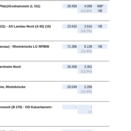
Pfalz)/Godramstein (L 511)
28.458
4.098
WB*
(14,4%)
VB
11) - AS Landau-Nord (A 65) (15)
23.916
3.516
VB
(14,7%)
liansau) - Rheinbrücke LG RP/BW
71.386
8.138
VB
(11,4%)
mersheim-Nord
26.408
3.301
(12,5%)
im, Rheinbrücke
20.049
2.286
(11,4%)
werk (B 270) - OD Kaiserlautern-
-
-
(-)