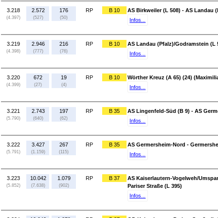
3.218
2.572
176
RP
B 10
AS Birkweiler (L 508) - AS Landau (
(4.397)
(527)
(50)
Infos...
3.219
2.946
216
RP
B 10
AS Landau (Pfalz)/Godramstein (L 5
(4.398)
(777)
(76)
Infos...
3.220
672
19
RP
B 10
Wörther Kreuz (A 65) (24) (Maximi
(4.399)
(27)
(4)
Infos...
3.221
2.743
197
RP
B 35
AS Lingenfeld-Süd (B 9) - AS Ger
(5.790)
(640)
(62)
Infos...
3.222
3.427
267
RP
B 35
AS Germersheim-Nord - Germershe
(5.791)
(1.159)
(115)
Infos...
3.223
10.042
1.079
RP
B 37
AS Kaiserlautern-Vogelweh/Umspann
(5.852)
(7.638)
(902)
Pariser Straße (L 395)
Infos...