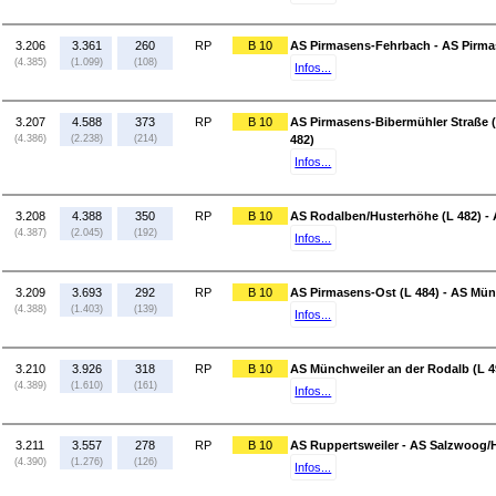
3.206
3.361
260
RP
B 10
AS Pirmasens-Fehrbach - AS Pirma
(4.385)
(1.099)
(108)
Infos...
3.207
4.588
373
RP
B 10
AS Pirmasens-Bibermühler Straße (
(4.386)
(2.238)
(214)
482)
Infos...
3.208
4.388
350
RP
B 10
AS Rodalben/Husterhöhe (L 482) - 
(4.387)
(2.045)
(192)
Infos...
3.209
3.693
292
RP
B 10
AS Pirmasens-Ost (L 484) - AS Mün
(4.388)
(1.403)
(139)
Infos...
3.210
3.926
318
RP
B 10
AS Münchweiler an der Rodalb (L 4
(4.389)
(1.610)
(161)
Infos...
3.211
3.557
278
RP
B 10
AS Ruppertsweiler - AS Salzwoog/H
(4.390)
(1.276)
(126)
Infos...