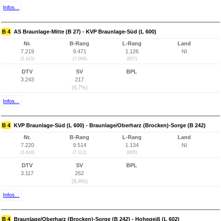
Infos...
B 4
AS Braunlage-Mitte (B 27) - KVP Braunlage-Süd (L 600)
Nr.
B-Rang
L-Rang
Land
7.219
9.471
1.126
NI
(3.415)
(7.069)
(857)
DTV
SV
BPL
3.243
217
(6,7%)
Infos...
B 4
KVP Braunlage-Süd (L 600) - Braunlage/Oberharz (Brocken)-Sorge (B 242)
Nr.
B-Rang
L-Rang
Land
7.220
9.514
1.134
NI
(3.416)
(7.112)
(865)
DTV
SV
BPL
3.117
262
(8,4%)
Infos...
B 4
Braunlage/Oberharz (Brocken)-Sorge (B 242) - Hohegeiß (L 602)