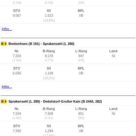
(3.398)
(4.336)
(469)
DTV
SV
BPL
9.067
1.523
VB
(16,8%)
Infos...
B 4
Breitenhees (B 191) - Sprakensehl (L 280)
Nr.
B-Rang
L-Rang
Land
7.203
8.178
947
NI
(3.399)
(5.779)
(678)
DTV
SV
BPL
6.030
1.158
VB
(19,2%)
Infos...
B 4
Sprakensehl (L 280) - Dedelstorf-Großer Kain (B 244/L 282)
Nr.
B-Rang
L-Rang
Land
7.204
7.508
851
NI
(3.400)
(5.117)
(582)
DTV
SV
BPL
7.392
1.294
VB
(17,5%)