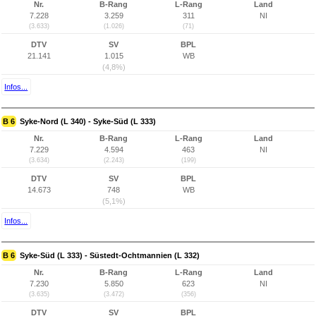
Nr.
B-Rang
L-Rang
Land
7.228
3.259
311
NI
(3.633)
(1.026)
(71)
DTV
SV
BPL
21.141
1.015
WB
(4,8%)
Infos...
B 6
Syke-Nord (L 340) - Syke-Süd (L 333)
Nr.
B-Rang
L-Rang
Land
7.229
4.594
463
NI
(3.634)
(2.243)
(199)
DTV
SV
BPL
14.673
748
WB
(5,1%)
Infos...
B 6
Syke-Süd (L 333) - Süstedt-Ochtmannien (L 332)
Nr.
B-Rang
L-Rang
Land
7.230
5.850
623
NI
(3.635)
(3.472)
(356)
DTV
SV
BPL