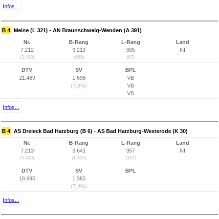
Infos...
B 4
Meine (L 321) - AN Braunschweig-Wenden (A 391)
Nr.
B-Rang
L-Rang
Land
7.212
3.213
305
NI
(3.408)
(989)
(67)
DTV
SV
BPL
21.489
1.698
VB
(7,9%)
VB
VB
Infos...
B 4
AS Dreieck Bad Harzburg (B 6) - AS Bad Harzburg-Westerode (K 30)
Nr.
B-Rang
L-Rang
Land
7.213
3.641
357
NI
(3.409)
(1.355)
(102)
DTV
SV
BPL
18.695
1.383
(7,4%)
Infos...