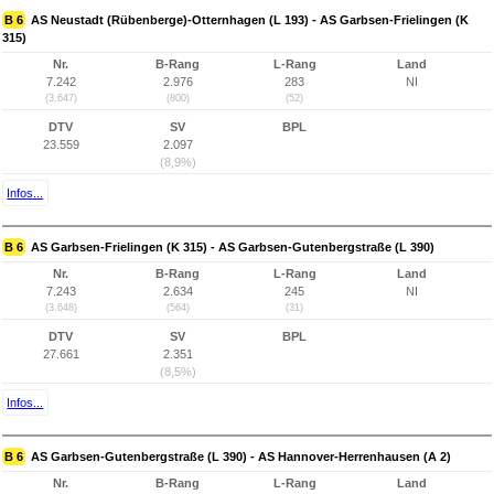
B 6
AS Neustadt (Rübenberge)-Otternhagen (L 193) - AS Garbsen-Frielingen (K
315)
Nr.
B-Rang
L-Rang
Land
7.242
2.976
283
NI
(3.647)
(800)
(52)
DTV
SV
BPL
23.559
2.097
(8,9%)
Infos...
B 6
AS Garbsen-Frielingen (K 315) - AS Garbsen-Gutenbergstraße (L 390)
Nr.
B-Rang
L-Rang
Land
7.243
2.634
245
NI
(3.648)
(564)
(31)
DTV
SV
BPL
27.661
2.351
(8,5%)
Infos...
B 6
AS Garbsen-Gutenbergstraße (L 390) - AS Hannover-Herrenhausen (A 2)
Nr.
B-Rang
L-Rang
Land