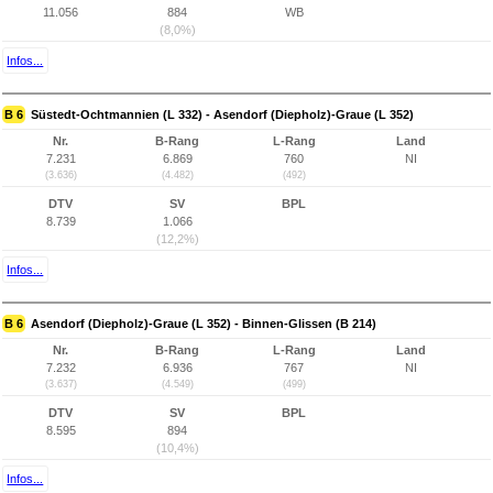
11.056
884
WB
(8,0%)
Infos...
B 6
Süstedt-Ochtmannien (L 332) - Asendorf (Diepholz)-Graue (L 352)
Nr.
B-Rang
L-Rang
Land
7.231
6.869
760
NI
(3.636)
(4.482)
(492)
DTV
SV
BPL
8.739
1.066
(12,2%)
Infos...
B 6
Asendorf (Diepholz)-Graue (L 352) - Binnen-Glissen (B 214)
Nr.
B-Rang
L-Rang
Land
7.232
6.936
767
NI
(3.637)
(4.549)
(499)
DTV
SV
BPL
8.595
894
(10,4%)
Infos...