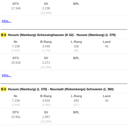
DTV
SV
BPL
17.346
2.238
(12,9%)
Infos...
B 6
Husum (Nienburg)-Schessinghausen (K 62) - Husum (Nienburg) (L 370)
Nr.
B-Rang
L-Rang
Land
7.238
3.446
336
NI
(3.643)
(1.176)
(85)
DTV
SV
BPL
19.918
2.271
(11,4%)
Infos...
B 6
Husum (Nienburg) (L 370) - Neustadt (Rübenberge)-Schneeren (L 360)
Nr.
B-Rang
L-Rang
Land
7.239
4.818
493
NI
(3.644)
(2.460)
(227)
DTV
SV
BPL
13.961
1.857
(13,3%)