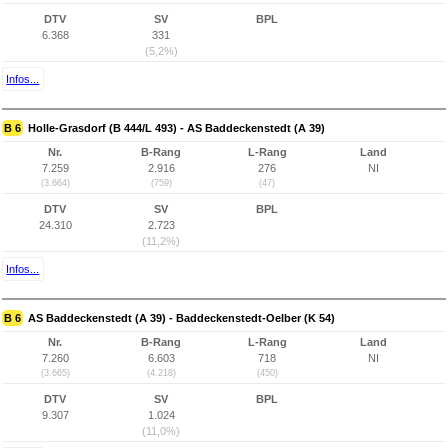
DTV
SV
BPL
6.368
331
(5,2%)
Infos...
B 6
Holle-Grasdorf (B 444/L 493) - AS Baddeckenstedt (A 39)
Nr.
B-Rang
L-Rang
Land
7.259
2.916
276
NI
(3.664)
(759)
(47)
DTV
SV
BPL
24.310
2.723
(11,2%)
Infos...
B 6
AS Baddeckenstedt (A 39) - Baddeckenstedt-Oelber (K 54)
Nr.
B-Rang
L-Rang
Land
7.260
6.603
718
NI
(3.665)
(4.218)
(450)
DTV
SV
BPL
9.307
1.024
(11,0%)