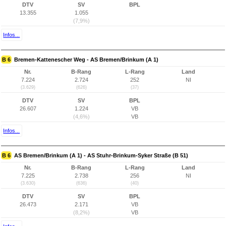
DTV
SV
BPL
13.355
1.055
(7,9%)
Infos...
B 6
Bremen-Kattenescher Weg - AS Bremen/Brinkum (A 1)
Nr.
B-Rang
L-Rang
Land
7.224
2.724
252
NI
(3.629)
(626)
(37)
DTV
SV
BPL
26.607
1.224
VB
(4,6%)
VB
Infos...
B 6
AS Bremen/Brinkum (A 1) - AS Stuhr-Brinkum-Syker Straße (B 51)
Nr.
B-Rang
L-Rang
Land
7.225
2.738
256
NI
(3.630)
(636)
(40)
DTV
SV
BPL
26.473
2.171
VB
(8,2%)
VB