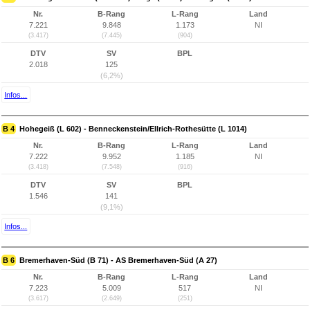
Nr.
B-Rang
L-Rang
Land
7.221
9.848
1.173
NI
(3.417)
(7.445)
(904)
DTV
SV
BPL
2.018
125
(6,2%)
Infos...
B 4
Hohegeiß (L 602) - Benneckenstein/Ellrich-Rothesütte (L 1014)
Nr.
B-Rang
L-Rang
Land
7.222
9.952
1.185
NI
(3.418)
(7.548)
(916)
DTV
SV
BPL
1.546
141
(9,1%)
Infos...
B 6
Bremerhaven-Süd (B 71) - AS Bremerhaven-Süd (A 27)
Nr.
B-Rang
L-Rang
Land
7.223
5.009
517
NI
(3.617)
(2.649)
(251)