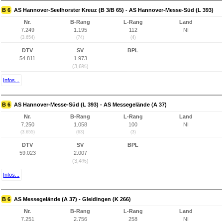
B 6
AS Hannover-Seelhorster Kreuz (B 3/B 65) - AS Hannover-Messe-Süd (L 393)
Nr.
B-Rang
L-Rang
Land
7.249
1.195
112
NI
(3.654)
(74)
(4)
DTV
SV
BPL
54.811
1.973
(3,6%)
Infos...
B 6
AS Hannover-Messe-Süd (L 393) - AS Messegelände (A 37)
Nr.
B-Rang
L-Rang
Land
7.250
1.058
100
NI
(3.655)
(63)
(3)
DTV
SV
BPL
59.023
2.007
(3,4%)
Infos...
B 6
AS Messegelände (A 37) - Gleidingen (K 266)
Nr.
B-Rang
L-Rang
Land
7.251
2.756
258
NI