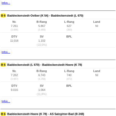
Infos...
B 6
Baddeckenstedt-Oelber (K 54) - Baddeckenstedt (L 670)
Nr.
B-Rang
L-Rang
Land
7.261
5.867
627
NI
(3.666)
(3.489)
(360)
DTV
SV
BPL
11.016
1.102
(10,0%)
Infos...
B 6
Baddeckenstedt (L 670) - Baddeckenstedt-Heere (K 78)
Nr.
B-Rang
L-Rang
Land
7.262
6.743
740
NI
(3.667)
(4.358)
(472)
DTV
SV
BPL
9.016
1.064
(11,8%)
Infos...
B 6
Baddeckenstedt-Heere (K 78) - AS Salzgitter-Bad (B 248)