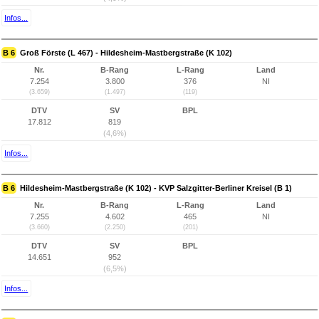
Infos...
B 6
Groß Förste (L 467) - Hildesheim-Mastbergstraße (K 102)
Nr.
B-Rang
L-Rang
Land
7.254
3.800
376
NI
(3.659)
(1.497)
(119)
DTV
SV
BPL
17.812
819
(4,6%)
Infos...
B 6
Hildesheim-Mastbergstraße (K 102) - KVP Salzgitter-Berliner Kreisel (B 1)
Nr.
B-Rang
L-Rang
Land
7.255
4.602
465
NI
(3.660)
(2.250)
(201)
DTV
SV
BPL
14.651
952
(6,5%)
Infos...