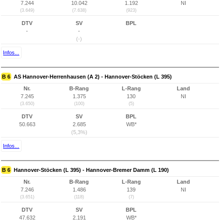
7.244
10.042
1.192
NI
(3.649)
(7.638)
(923)
DTV
SV
BPL
-
-
(-)
Infos...
B 6
AS Hannover-Herrenhausen (A 2) - Hannover-Stöcken (L 395)
Nr.
B-Rang
L-Rang
Land
7.245
1.375
130
NI
(3.650)
(100)
(5)
DTV
SV
BPL
50.663
2.685
WB*
(5,3%)
Infos...
B 6
Hannover-Stöcken (L 395) - Hannover-Bremer Damm (L 190)
Nr.
B-Rang
L-Rang
Land
7.246
1.486
139
NI
(3.651)
(118)
(7)
DTV
SV
BPL
47.632
2.191
WB*