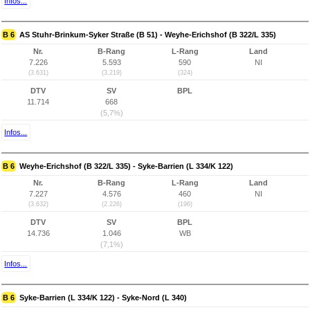
Infos...
B 6
AS Stuhr-Brinkum-Syker Straße (B 51) - Weyhe-Erichshof (B 322/L 335)
Nr.
B-Rang
L-Rang
Land
7.226
5.593
590
NI
(3.631)
(3.219)
(324)
DTV
SV
BPL
11.714
668
(5,7%)
Infos...
B 6
Weyhe-Erichshof (B 322/L 335) - Syke-Barrien (L 334/K 122)
Nr.
B-Rang
L-Rang
Land
7.227
4.576
460
NI
(3.632)
(2.226)
(196)
DTV
SV
BPL
14.736
1.046
WB
(7,1%)
Infos...
B 6
Syke-Barrien (L 334/K 122) - Syke-Nord (L 340)