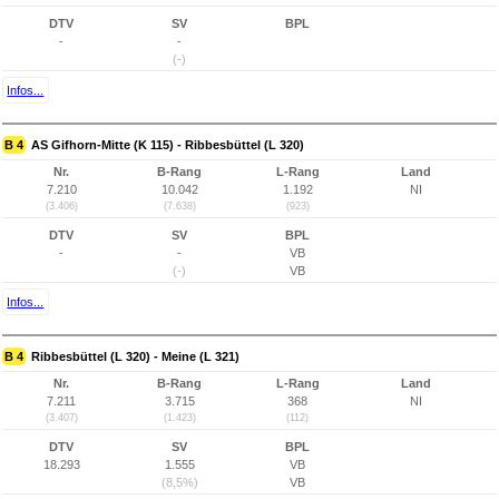
DTV
SV
BPL
-
-
(-)
Infos...
B 4
AS Gifhorn-Mitte (K 115) - Ribbesbüttel (L 320)
Nr.
B-Rang
L-Rang
Land
7.210
10.042
1.192
NI
(3.406)
(7.638)
(923)
DTV
SV
BPL
-
-
VB
(-)
VB
Infos...
B 4
Ribbesbüttel (L 320) - Meine (L 321)
Nr.
B-Rang
L-Rang
Land
7.211
3.715
368
NI
(3.407)
(1.423)
(112)
DTV
SV
BPL
18.293
1.555
VB
(8,5%)
VB