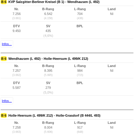
B 6
KVP Salzgitter-Berliner Kreisel (B 1) - Wendhausen (L 492)
Nr.
B-Rang
L-Rang
Land
7.256
6.542
704
NI
(3.661)
(4.158)
(436)
DTV
SV
BPL
9.450
435
(4,6%)
Infos...
B 6
Wendhausen (L 492) - Holle-Heersum (L 499/K 212)
Nr.
B-Rang
L-Rang
Land
7.257
8.395
984
NI
(3.662)
(5.995)
(715)
DTV
SV
BPL
5.587
279
(5,0%)
Infos...
B 6
Holle-Heersum (L 499/K 212) - Holle-Grasdorf (B 444/L 493)
Nr.
B-Rang
L-Rang
Land
7.258
8.004
917
NI
(3.663)
(5.606)
(648)