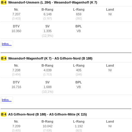
B 4
Wesendorf-Ummern (L 284) - Wesendorf-Wagenhoff (K 7)
Nr.
B-Rang
L-Rang
Land
7.207
6.148
659
NI
(3.403)
(3.767)
(392)
DTV
SV
BPL
10.350
1.335
VB
(12,9%)
Infos...
B 4
Wesendorf-Wagenhoff (K 7) - AS Gifhorn-Nord (B 188)
Nr.
B-Rang
L-Rang
Land
7.208
4.039
405
NI
(3.404)
(1.713)
(146)
DTV
SV
BPL
16.716
1.688
VB
(10,1%)
Infos...
B 4
AS Gifhorn-Nord (B 188) - AS Gifhorn-Mitte (K 115)
Nr.
B-Rang
L-Rang
Land
7.209
10.042
1.192
NI
(3.405)
(7.638)
(923)