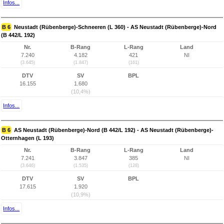
Infos...
B 6
Neustadt (Rübenberge)-Schneeren (L 360) - AS Neustadt (Rübenberge)-Nord
(B 442/L 192)
Nr.
B-Rang
L-Rang
Land
7.240
4.182
421
NI
(3.645)
(1.847)
(161)
DTV
SV
BPL
16.155
1.680
(10,4%)
Infos...
B 6
AS Neustadt (Rübenberge)-Nord (B 442/L 192) - AS Neustadt (Rübenberge)-
Otternhagen (L 193)
Nr.
B-Rang
L-Rang
Land
7.241
3.847
385
NI
(3.646)
(1.535)
(128)
DTV
SV
BPL
17.615
1.920
(10,9%)
Infos...