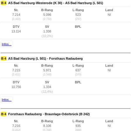
B 4
AS Bad Harzburg-Westerode (K 30) - AS Bad Harzburg (L 501)
Nr.
B-Rang
L-Rang
Land
7.214
5.096
523
NI
(3.410)
(2.730)
(257)
DTV
SV
BPL
13.114
1.338
(10,2%)
Infos...
B 4
AS Bad Harzburg (L 501) - Forsthaus Radauberg
Nr.
B-Rang
L-Rang
Land
7.215
5.971
637
NI
(3.411)
(3.590)
(370)
DTV
SV
BPL
10.756
1.334
(12,4%)
Infos...
B 4
Forsthaus Radauberg - Braunlage-Oderbrück (B 242)
Nr.
B-Rang
L-Rang
Land
7.216
8.106
935
NI
(3.412)
(5.708)
(666)