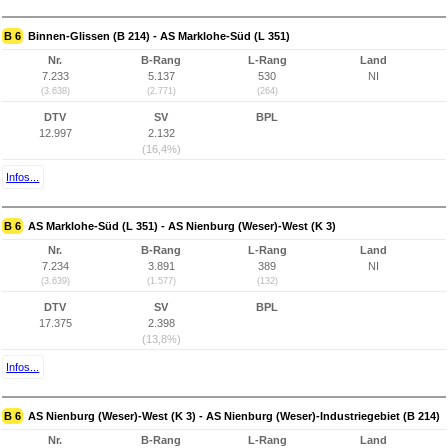
B 6
Binnen-Glissen (B 214) - AS Marklohe-Süd (L 351)
Nr.
B-Rang
L-Rang
Land
7.233
5.137
530
NI
(3.638)
(2.771)
(264)
DTV
SV
BPL
12.997
2.132
(16,4%)
Infos...
B 6
AS Marklohe-Süd (L 351) - AS Nienburg (Weser)-West (K 3)
Nr.
B-Rang
L-Rang
Land
7.234
3.891
389
NI
(3.639)
(1.577)
(132)
DTV
SV
BPL
17.375
2.398
(13,8%)
Infos...
B 6
AS Nienburg (Weser)-West (K 3) - AS Nienburg (Weser)-Industriegebiet (B 214)
Nr.
B-Rang
L-Rang
Land