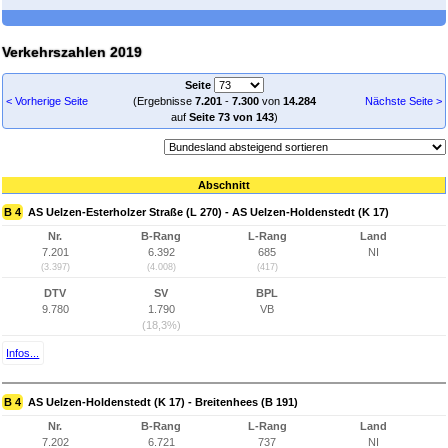
Verkehrszahlen 2019
Seite
< Vorherige Seite
(Ergebnisse
7.201
-
7.300
von
14.284
Nächste Seite >
auf
Seite 73 von 143
)
Abschnitt
B 4
AS Uelzen-Esterholzer Straße (L 270) - AS Uelzen-Holdenstedt (K 17)
Nr.
B-Rang
L-Rang
Land
7.201
6.392
685
NI
(3.397)
(4.008)
(417)
DTV
SV
BPL
9.780
1.790
VB
(18,3%)
Infos...
B 4
AS Uelzen-Holdenstedt (K 17) - Breitenhees (B 191)
Nr.
B-Rang
L-Rang
Land
7.202
6.721
737
NI