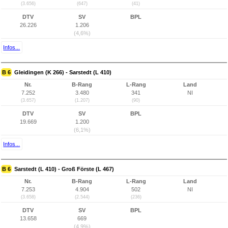
(3.656)
(647)
(41)
DTV
SV
BPL
26.226
1.206
(4,6%)
Infos...
B 6
Gleidingen (K 266) - Sarstedt (L 410)
Nr.
B-Rang
L-Rang
Land
7.252
3.480
341
NI
(3.657)
(1.207)
(90)
DTV
SV
BPL
19.669
1.200
(6,1%)
Infos...
B 6
Sarstedt (L 410) - Groß Förste (L 467)
Nr.
B-Rang
L-Rang
Land
7.253
4.904
502
NI
(3.658)
(2.544)
(236)
DTV
SV
BPL
13.658
669
(4,9%)