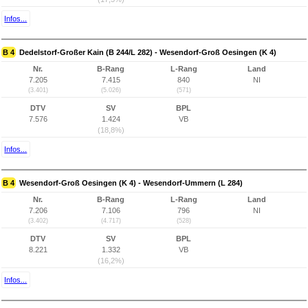
Infos...
B 4
Dedelstorf-Großer Kain (B 244/L 282) - Wesendorf-Groß Oesingen (K 4)
Nr.
B-Rang
L-Rang
Land
7.205
7.415
840
NI
(3.401)
(5.026)
(571)
DTV
SV
BPL
7.576
1.424
VB
(18,8%)
Infos...
B 4
Wesendorf-Groß Oesingen (K 4) - Wesendorf-Ummern (L 284)
Nr.
B-Rang
L-Rang
Land
7.206
7.106
796
NI
(3.402)
(4.717)
(528)
DTV
SV
BPL
8.221
1.332
VB
(16,2%)
Infos...