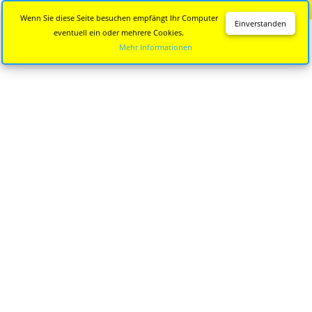
Diese Seite wird nicht mehr aktualisiert.
Zur neuen Seite
Wenn Sie diese Seite besuchen empfängt Ihr Computer
Einverstanden
eventuell ein oder mehrere Cookies.
Mehr Informationen