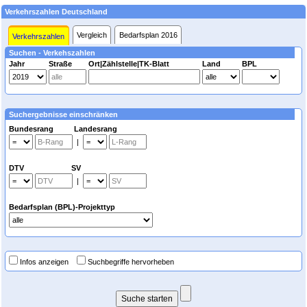
Verkehrszahlen Deutschland
Vergleich
Bedarfsplan 2016
Verkehrszahlen
Suchen - Verkehszahlen
Jahr
Straße
Ort|Zählstelle|TK-Blatt
Land
BPL
Suchergebnisse einschränken
Bundesrang Landesrang
|
DTV SV
|
Bedarfsplan (BPL)-Projekttyp
Infos anzeigen
Suchbegriffe hervorheben