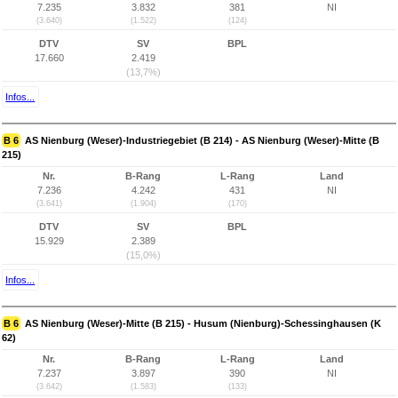
7.235
3.832
381
NI
(3.640)
(1.522)
(124)
DTV
SV
BPL
17.660
2.419
(13,7%)
Infos...
B 6
AS Nienburg (Weser)-Industriegebiet (B 214) - AS Nienburg (Weser)-Mitte (B
215)
Nr.
B-Rang
L-Rang
Land
7.236
4.242
431
NI
(3.641)
(1.904)
(170)
DTV
SV
BPL
15.929
2.389
(15,0%)
Infos...
B 6
AS Nienburg (Weser)-Mitte (B 215) - Husum (Nienburg)-Schessinghausen (K
62)
Nr.
B-Rang
L-Rang
Land
7.237
3.897
390
NI
(3.642)
(1.583)
(133)