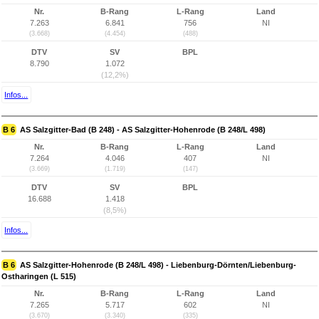
Nr.
B-Rang
L-Rang
Land
7.263
6.841
756
NI
(3.668)
(4.454)
(488)
DTV
SV
BPL
8.790
1.072
(12,2%)
Infos...
B 6
AS Salzgitter-Bad (B 248) - AS Salzgitter-Hohenrode (B 248/L 498)
Nr.
B-Rang
L-Rang
Land
7.264
4.046
407
NI
(3.669)
(1.719)
(147)
DTV
SV
BPL
16.688
1.418
(8,5%)
Infos...
B 6
AS Salzgitter-Hohenrode (B 248/L 498) - Liebenburg-Dörnten/Liebenburg-
Ostharingen (L 515)
Nr.
B-Rang
L-Rang
Land
7.265
5.717
602
NI
(3.670)
(3.340)
(335)