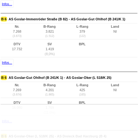
Infos...
B 6
AS Goslar-Immenröder Straße (B 82) - AS Goslar-Gut Ohlhof (B 241/K 1)
Nr.
B-Rang
L-Rang
Land
7.268
3.821
379
NI
(3.673)
(1.512)
(122)
DTV
SV
BPL
17.732
1.419
(8,0%)
Infos...
B 6
AS Goslar-Gut Ohlhof (B 241/K 1) - AS Goslar-Oker (L 518/K 25)
Nr.
B-Rang
L-Rang
Land
7.269
4.201
425
NI
(3.674)
(1.865)
(165)
DTV
SV
BPL
16.080
1.769
(11,0%)
Infos...
B 6
AS Goslar-Oker (L 518/K 25) - AS Dreieck Bad Harzburg (B 4)