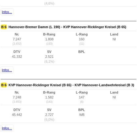
(4,6%)
Infos...
B 6
Hannover-Bremer Damm (L 190) - KVP Hannover-Ricklinger Kreisel (B 65)
Nr.
B-Rang
L-Rang
Land
7.247
1.808
160
NI
(3.652)
(193)
(11)
DTV
SV
BPL
41.332
2.521
(6,1%)
Infos...
B 6
KVP Hannover-Ricklinger Kreisel (B 65) - KVP Hannover-Landwehrkreisel (B 3)
Nr.
B-Rang
L-Rang
Land
7.248
1.582
147
NI
(3.653)
(143)
(8)
DTV
SV
BPL
45.442
2.727
WB
(6,0%)
Infos...