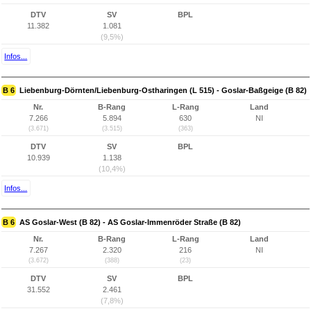
DTV
SV
BPL
11.382
1.081
(9,5%)
Infos...
B 6
Liebenburg-Dörnten/Liebenburg-Ostharingen (L 515) - Goslar-Baßgeige (B 82)
Nr.
B-Rang
L-Rang
Land
7.266
5.894
630
NI
(3.671)
(3.515)
(363)
DTV
SV
BPL
10.939
1.138
(10,4%)
Infos...
B 6
AS Goslar-West (B 82) - AS Goslar-Immenröder Straße (B 82)
Nr.
B-Rang
L-Rang
Land
7.267
2.320
216
NI
(3.672)
(388)
(23)
DTV
SV
BPL
31.552
2.461
(7,8%)