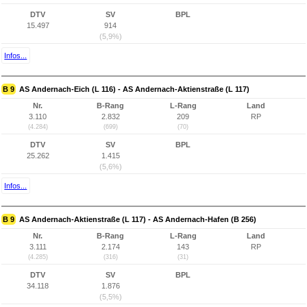
DTV
SV
BPL
15.497
914
(5,9%)
Infos...
B 9
AS Andernach-Eich (L 116) - AS Andernach-Aktienstraße (L 117)
Nr.
B-Rang
L-Rang
Land
3.110
2.832
209
RP
(4.284)
(699)
(70)
DTV
SV
BPL
25.262
1.415
(5,6%)
Infos...
B 9
AS Andernach-Aktienstraße (L 117) - AS Andernach-Hafen (B 256)
Nr.
B-Rang
L-Rang
Land
3.111
2.174
143
RP
(4.285)
(316)
(31)
DTV
SV
BPL
34.118
1.876
(5,5%)