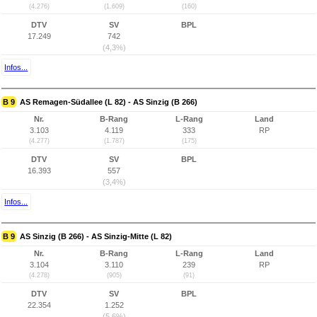
(4.276)
(1.609)
(160)
DTV
SV
BPL
17.249
742
(4,3%)
Infos...
B 9
AS Remagen-Südallee (L 82) - AS Sinzig (B 266)
Nr.
B-Rang
L-Rang
Land
3.103
4.119
333
RP
(4.277)
(1.787)
(175)
DTV
SV
BPL
16.393
557
(3,4%)
Infos...
B 9
AS Sinzig (B 266) - AS Sinzig-Mitte (L 82)
Nr.
B-Rang
L-Rang
Land
3.104
3.110
239
RP
(4.278)
(905)
(91)
DTV
SV
BPL
22.354
1.252
(5,6%)