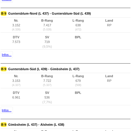
B 9
Guntersblum-Nord (L 437) - Guntersblum-Süd (L 439)
Nr.
B-Rang
L-Rang
Land
3.152
7.417
638
RP
(4.326)
(5.028)
(472)
DTV
SV
BPL
7.573
719
(9,5%)
Infos...
B 9
Guntersblum-Süd (L 439) - Gimbsheim (L 437)
Nr.
B-Rang
L-Rang
Land
3.153
7.722
679
RP
(4.327)
(5.327)
(508)
DTV
SV
BPL
6.961
536
(7,7%)
Infos...
B 9
Gimbsheim (L 437) - Alsheim (L 438)