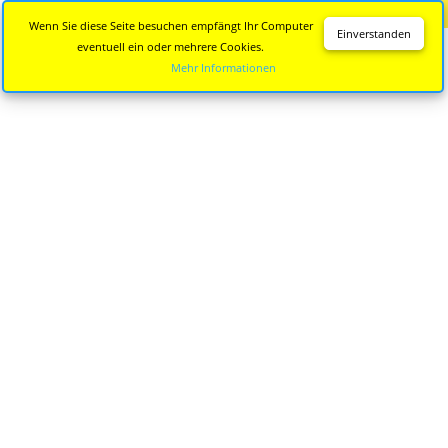
Diese Seite wird nicht mehr aktualisiert.
Zur neuen Seite
Wenn Sie diese Seite besuchen empfängt Ihr Computer
Einverstanden
eventuell ein oder mehrere Cookies.
Mehr Informationen