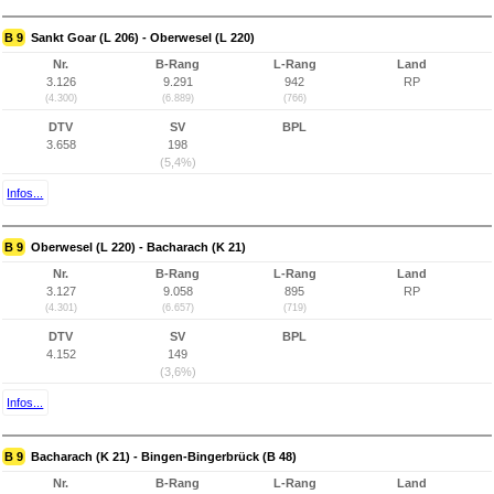
B 9
Sankt Goar (L 206) - Oberwesel (L 220)
Nr.
B-Rang
L-Rang
Land
3.126
9.291
942
RP
(4.300)
(6.889)
(766)
DTV
SV
BPL
3.658
198
(5,4%)
Infos...
B 9
Oberwesel (L 220) - Bacharach (K 21)
Nr.
B-Rang
L-Rang
Land
3.127
9.058
895
RP
(4.301)
(6.657)
(719)
DTV
SV
BPL
4.152
149
(3,6%)
Infos...
B 9
Bacharach (K 21) - Bingen-Bingerbrück (B 48)
Nr.
B-Rang
L-Rang
Land