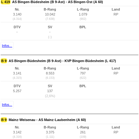
L 419
AS Bingen-Büdesheim (B 9-Ast) - AS Bingen-Ost (A 60)
Nr.
B-Rang
L-Rang
Land
3.140
10.042
1.079
RP
(4.314)
(7.638)
(902)
DTV
SV
BPL
-
-
(-)
Infos...
B 9
AS Bingen-Büdesheim (B 9-Ast) - KVP Bingen-Büdesheim (L 417)
Nr.
B-Rang
L-Rang
Land
3.141
8.553
797
RP
(4.315)
(6.153)
(622)
DTV
SV
BPL
5.257
137
(2,6%)
Infos...
B 9
Mainz-Weisenau - AS Mainz-Laubenheim (A 60)
Nr.
B-Rang
L-Rang
Land
3.142
3.375
261
RP
(4.316)
(1.111)
(109)