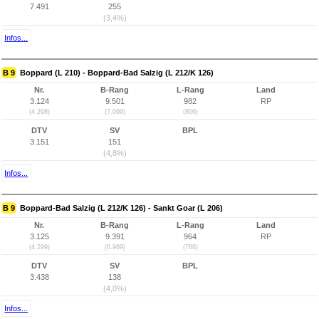
7.491
255
(3,4%)
Infos...
B 9
Boppard (L 210) - Boppard-Bad Salzig (L 212/K 126)
Nr.
B-Rang
L-Rang
Land
3.124
9.501
982
RP
(4.298)
(7.099)
(806)
DTV
SV
BPL
3.151
151
(4,8%)
Infos...
B 9
Boppard-Bad Salzig (L 212/K 126) - Sankt Goar (L 206)
Nr.
B-Rang
L-Rang
Land
3.125
9.391
964
RP
(4.299)
(6.989)
(788)
DTV
SV
BPL
3.438
138
(4,0%)
Infos...