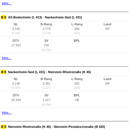
Infos...
B 9
AS Bodenheim (L 413) - Nackenheim-Süd (L 431)
Nr.
B-Rang
L-Rang
Land
3.145
3.779
306
RP
(4.319)
(1.478)
(151)
DTV
SV
BPL
17.920
735
(4,1%)
Infos...
B 9
Nackenheim-Süd (L 431) - Nierstein-Rheinstraße (K 45)
Nr.
B-Rang
L-Rang
Land
3.146
3.381
262
RP
(4.320)
(1.117)
(110)
DTV
SV
BPL
20.344
1.017
VB
(5,0%)
Infos...
B 9
Nierstein-Rheinstraße (K 45) - Nierstein-Pestalozzistraße (B 420)