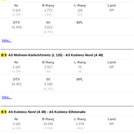
Nr.
B-Rang
L-Rang
Land
3.114
1.771
116
RP
(4.288)
(183)
(20)
DTV
SV
BPL
41.978
2.813
(6,7%)
Infos...
B 9
AS Mülheim-Kärlich/Urmitz (L 125) - AS Koblenz-Nord (A 48)
Nr.
B-Rang
L-Rang
Land
3.115
1.317
72
RP
(4.289)
(90)
(9)
DTV
SV
BPL
51.951
3.169
(6,1%)
Infos...
B 9
AS Koblenz-Nord (A 48) - AS Koblenz-Eifelstraße
Nr.
B-Rang
L-Rang
Land
3.116
10.042
1.079
RP
(4.290)
(7.638)
(902)