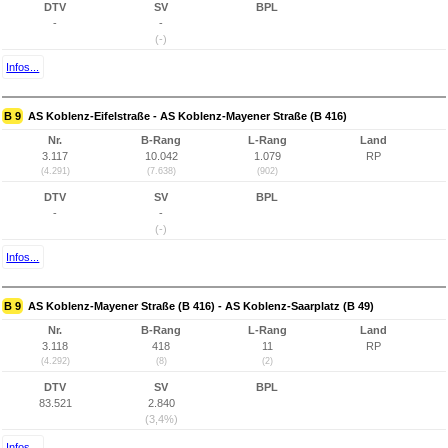
DTV
SV
BPL
-
-
(-)
Infos...
B 9
AS Koblenz-Eifelstraße - AS Koblenz-Mayener Straße (B 416)
Nr.
B-Rang
L-Rang
Land
3.117
10.042
1.079
RP
(4.291)
(7.638)
(902)
DTV
SV
BPL
-
-
(-)
Infos...
B 9
AS Koblenz-Mayener Straße (B 416) - AS Koblenz-Saarplatz (B 49)
Nr.
B-Rang
L-Rang
Land
3.118
418
11
RP
(4.292)
(8)
(2)
DTV
SV
BPL
83.521
2.840
(3,4%)
Infos...