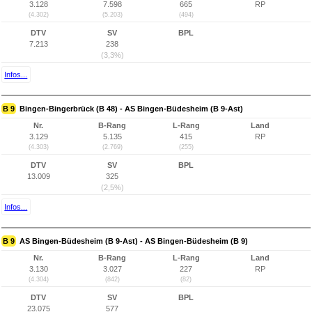
3.128
7.598
665
RP
(4.302)
(5.203)
(494)
DTV
SV
BPL
7.213
238
(3,3%)
Infos...
B 9
Bingen-Bingerbrück (B 48) - AS Bingen-Büdesheim (B 9-Ast)
Nr.
B-Rang
L-Rang
Land
3.129
5.135
415
RP
(4.303)
(2.769)
(255)
DTV
SV
BPL
13.009
325
(2,5%)
Infos...
B 9
AS Bingen-Büdesheim (B 9-Ast) - AS Bingen-Büdesheim (B 9)
Nr.
B-Rang
L-Rang
Land
3.130
3.027
227
RP
(4.304)
(842)
(82)
DTV
SV
BPL
23.075
577