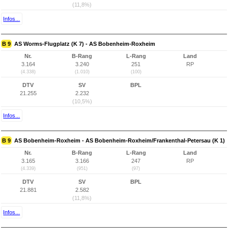
(11,8%)
Infos...
B 9
AS Worms-Flugplatz (K 7) - AS Bobenheim-Roxheim
Nr.
B-Rang
L-Rang
Land
3.164
3.240
251
RP
(4.338)
(1.010)
(100)
DTV
SV
BPL
21.255
2.232
(10,5%)
Infos...
B 9
AS Bobenheim-Roxheim - AS Bobenheim-Roxheim/Frankenthal-Petersau (K 1)
Nr.
B-Rang
L-Rang
Land
3.165
3.166
247
RP
(4.339)
(951)
(97)
DTV
SV
BPL
21.881
2.582
(11,8%)
Infos...