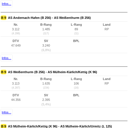
Infos...
B 9
AS Andernach-Hafen (B 256) - AS Weißenthurm (B 256)
Nr.
B-Rang
L-Rang
Land
3.112
1.485
89
RP
(4.286)
(117)
(11)
DTV
SV
BPL
47.649
3.240
(6,8%)
Infos...
B 9
AS Weißenthurm (B 256) - AS Mülheim-Kärlich/Kettig (K 96)
Nr.
B-Rang
L-Rang
Land
3.113
1.635
106
RP
(4.287)
(154)
(16)
DTV
SV
BPL
44.356
2.395
(5,4%)
Infos...
B 9
AS Mülheim-Kärlich/Kettig (K 96) - AS Mülheim-Kärlich/Urmitz (L 125)