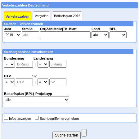
Verkehrszahlen Deutschland
Vergleich
Bedarfsplan 2016
Verkehrszahlen
Suchen - Verkehszahlen
Jahr
Straße
Ort|Zählstelle|TK-Blatt
Land
BPL
Suchergebnisse einschränken
Bundesrang Landesrang
|
DTV SV
|
Bedarfsplan (BPL)-Projekttyp
Infos anzeigen
Suchbegriffe hervorheben