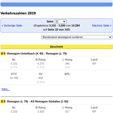
Verkehrszahlen 2019
Seite
< Vorherige Seite
(Ergebnisse
3.101
-
3.200
von
14.284
Nächste Seite >
auf
Seite 32 von 143
)
Abschnitt
B 9
Remagen-Unkelbach (K 40) - Remagen (L 79)
Nr.
B-Rang
L-Rang
Land
3.101
4.275
346
RP
(4.275)
(1.935)
(188)
DTV
SV
BPL
15.790
458
(2,9%)
Infos...
B 9
Remagen (L 79) - AS Remagen-Südallee (L 82)
Nr.
B-Rang
L-Rang
Land
3.102
3.925
317
RP