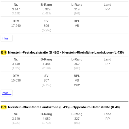
Nr.
B-Rang
L-Rang
Land
3.147
3.929
319
RP
(4.321)
(1.613)
(162)
DTV
SV
BPL
17.240
896
VB
(5,2%)
Infos...
B 9
Nierstein-Pestalozzistraße (B 420) - Nierstein-Rheinfähre Landskrone (L 435)
Nr.
B-Rang
L-Rang
Land
3.148
4.484
362
RP
(4.322)
(2.140)
(203)
DTV
SV
BPL
15.038
707
VB
(4,7%)
WB*
Infos...
B 9
Nierstein-Rheinfähre Landskrone (L 435) - Oppenheim-Hafenstraße (K 40)
Nr.
B-Rang
L-Rang
Land
3.149
4.059
327
RP
(4.323)
(1.732)
(169)