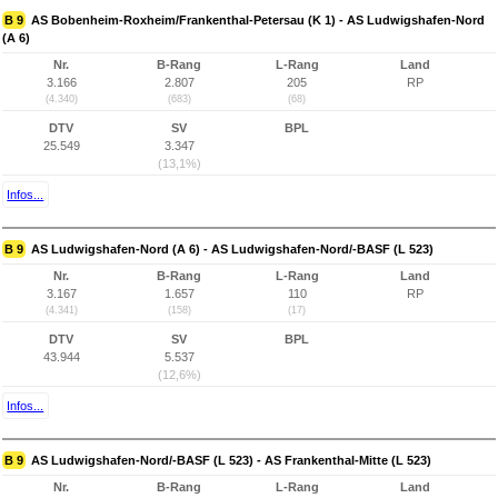
B 9
AS Bobenheim-Roxheim/Frankenthal-Petersau (K 1) - AS Ludwigshafen-Nord
(A 6)
Nr.
B-Rang
L-Rang
Land
3.166
2.807
205
RP
(4.340)
(683)
(68)
DTV
SV
BPL
25.549
3.347
(13,1%)
Infos...
B 9
AS Ludwigshafen-Nord (A 6) - AS Ludwigshafen-Nord/-BASF (L 523)
Nr.
B-Rang
L-Rang
Land
3.167
1.657
110
RP
(4.341)
(158)
(17)
DTV
SV
BPL
43.944
5.537
(12,6%)
Infos...
B 9
AS Ludwigshafen-Nord/-BASF (L 523) - AS Frankenthal-Mitte (L 523)
Nr.
B-Rang
L-Rang
Land