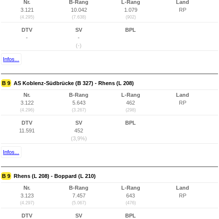
Nr.
B-Rang
L-Rang
Land
3.121
10.042
1.079
RP
(4.295)
(7.638)
(902)
DTV
SV
BPL
-
-
(-)
Infos...
B 9
AS Koblenz-Südbrücke (B 327) - Rhens (L 208)
Nr.
B-Rang
L-Rang
Land
3.122
5.643
462
RP
(4.296)
(3.267)
(298)
DTV
SV
BPL
11.591
452
(3,9%)
Infos...
B 9
Rhens (L 208) - Boppard (L 210)
Nr.
B-Rang
L-Rang
Land
3.123
7.457
643
RP
(4.297)
(5.067)
(476)
DTV
SV
BPL