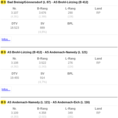
B 9
Bad Breisig/Gönnersdorf (L 87) - AS Brohl-Lützing (B 412)
Nr.
B-Rang
L-Rang
Land
3.107
3.676
290
RP
(4.281)
(1.389)
(138)
DTV
SV
BPL
18.523
889
(4,8%)
Infos...
B 9
AS Brohl-Lützing (B 412) - AS Andernach-Namedy (L 121)
Nr.
B-Rang
L-Rang
Land
3.108
3.522
276
RP
(4.282)
(1.243)
(124)
DTV
SV
BPL
19.455
914
(4,7%)
Infos...
B 9
AS Andernach-Namedy (L 121) - AS Andernach-Eich (L 116)
Nr.
B-Rang
L-Rang
Land
3.109
4.358
349
RP
(4.283)
(2.015)
(191)