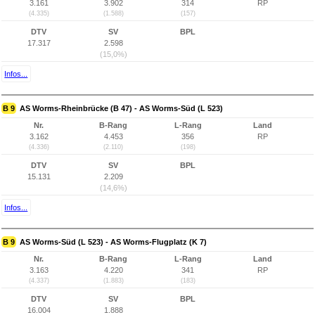
3.161
3.902
314
RP
(4.335)
(1.588)
(157)
DTV
SV
BPL
17.317
2.598
(15,0%)
Infos...
B 9
AS Worms-Rheinbrücke (B 47) - AS Worms-Süd (L 523)
Nr.
B-Rang
L-Rang
Land
3.162
4.453
356
RP
(4.336)
(2.110)
(198)
DTV
SV
BPL
15.131
2.209
(14,6%)
Infos...
B 9
AS Worms-Süd (L 523) - AS Worms-Flugplatz (K 7)
Nr.
B-Rang
L-Rang
Land
3.163
4.220
341
RP
(4.337)
(1.883)
(183)
DTV
SV
BPL
16.004
1.888