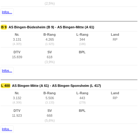
(2,5%)
Infos...
B 9
AS Bingen-Büdesheim (B 9) - AS Bingen-Mitte (A 61)
Nr.
B-Rang
L-Rang
Land
3.131
4.265
344
RP
(4.305)
(1.925)
(186)
DTV
SV
BPL
15.839
618
(3,9%)
Infos...
L 400
AS Bingen-Mitte (A 61) - AS Bingen-Sponsheim (L 417)
Nr.
B-Rang
L-Rang
Land
3.132
5.506
443
RP
(4.306)
(3.133)
(279)
DTV
SV
BPL
11.923
668
(5,6%)
Infos...