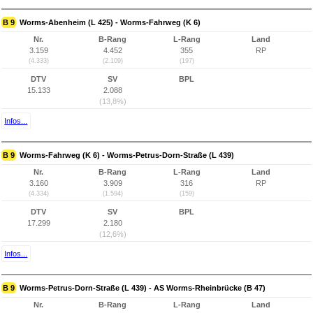
B 9
Worms-Abenheim (L 425) - Worms-Fahrweg (K 6)
Nr.
B-Rang
L-Rang
Land
3.159
4.452
355
RP
(4.333)
(2.109)
(197)
DTV
SV
BPL
15.133
2.088
(13,8%)
Infos...
B 9
Worms-Fahrweg (K 6) - Worms-Petrus-Dorn-Straße (L 439)
Nr.
B-Rang
L-Rang
Land
3.160
3.909
316
RP
(4.334)
(1.594)
(159)
DTV
SV
BPL
17.299
2.180
(12,6%)
Infos...
B 9
Worms-Petrus-Dorn-Straße (L 439) - AS Worms-Rheinbrücke (B 47)
Nr.
B-Rang
L-Rang
Land