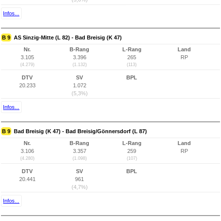
Infos...
B 9
AS Sinzig-Mitte (L 82) - Bad Breisig (K 47)
Nr.
B-Rang
L-Rang
Land
3.105
3.396
265
RP
(4.279)
(1.132)
(113)
DTV
SV
BPL
20.233
1.072
(5,3%)
Infos...
B 9
Bad Breisig (K 47) - Bad Breisig/Gönnersdorf (L 87)
Nr.
B-Rang
L-Rang
Land
3.106
3.357
259
RP
(4.280)
(1.098)
(107)
DTV
SV
BPL
20.441
961
(4,7%)
Infos...