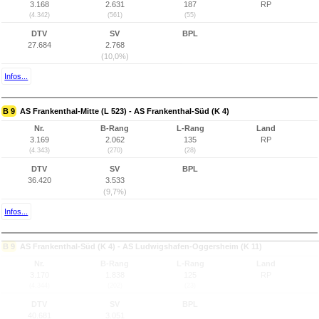
3.168
2.631
187
RP
(4.342)
(561)
(55)
DTV
SV
BPL
27.684
2.768
(10,0%)
Infos...
B 9
AS Frankenthal-Mitte (L 523) - AS Frankenthal-Süd (K 4)
Nr.
B-Rang
L-Rang
Land
3.169
2.062
135
RP
(4.343)
(270)
(28)
DTV
SV
BPL
36.420
3.533
(9,7%)
Infos...
B 9
AS Frankenthal-Süd (K 4) - AS Ludwigshafen-Oggersheim (K 11)
Nr.
B-Rang
L-Rang
Land
3.170
1.838
125
RP
(4.344)
(202)
(23)
DTV
SV
BPL
40.681
3.051