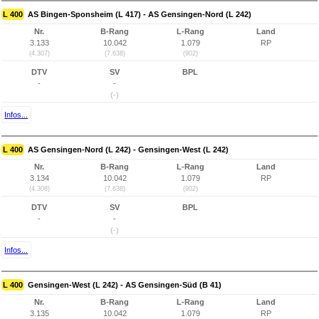
L 400
AS Bingen-Sponsheim (L 417) - AS Gensingen-Nord (L 242)
Nr.
B-Rang
L-Rang
Land
3.133
10.042
1.079
RP
(4.307)
(7.638)
(902)
DTV
SV
BPL
-
-
(-)
Infos...
L 400
AS Gensingen-Nord (L 242) - Gensingen-West (L 242)
Nr.
B-Rang
L-Rang
Land
3.134
10.042
1.079
RP
(4.308)
(7.638)
(902)
DTV
SV
BPL
-
-
(-)
Infos...
L 400
Gensingen-West (L 242) - AS Gensingen-Süd (B 41)
Nr.
B-Rang
L-Rang
Land
3.135
10.042
1.079
RP