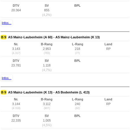
DTV
SV
BPL
20.364
855
(4,2%)
Infos...
B 9
AS Mainz-Laubenheim (A 60) - AS Mainz-Laubenheim (K 13)
Nr.
B-Rang
L-Rang
Land
3.143
2.953
218
RP
(4.317)
(783)
(77)
DTV
SV
BPL
23.781
1.118
(4,7%)
Infos...
B 9
AS Mainz-Laubenheim (K 13) - AS Bodenheim (L 413)
Nr.
B-Rang
L-Rang
Land
3.144
3.112
240
RP
(4.318)
(907)
(92)
DTV
SV
BPL
22.335
1.005
(4,5%)