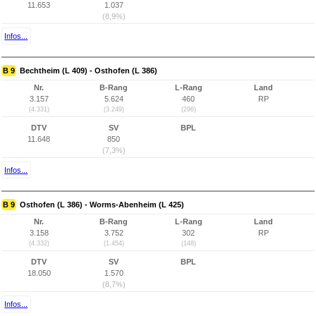
11.653
1.037
(8,9%)
Infos...
B 9
Bechtheim (L 409) - Osthofen (L 386)
Nr.
B-Rang
L-Rang
Land
3.157
5.624
460
RP
(4.331)
(3.249)
(296)
DTV
SV
BPL
11.648
850
(7,3%)
Infos...
B 9
Osthofen (L 386) - Worms-Abenheim (L 425)
Nr.
B-Rang
L-Rang
Land
3.158
3.752
302
RP
(4.332)
(1.454)
(148)
DTV
SV
BPL
18.050
1.570
(8,7%)
Infos...