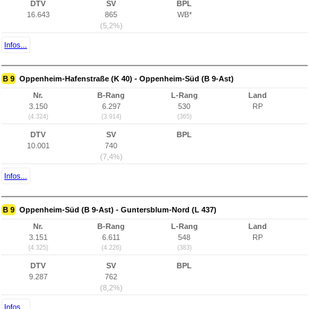
DTV
SV
BPL
16.643
865
WB*
(5,2%)
Infos...
B 9
Oppenheim-Hafenstraße (K 40) - Oppenheim-Süd (B 9-Ast)
Nr.
B-Rang
L-Rang
Land
3.150
6.297
530
RP
(4.324)
(3.914)
(365)
DTV
SV
BPL
10.001
740
(7,4%)
Infos...
B 9
Oppenheim-Süd (B 9-Ast) - Guntersblum-Nord (L 437)
Nr.
B-Rang
L-Rang
Land
3.151
6.611
548
RP
(4.325)
(4.226)
(383)
DTV
SV
BPL
9.287
762
(8,2%)
Infos...