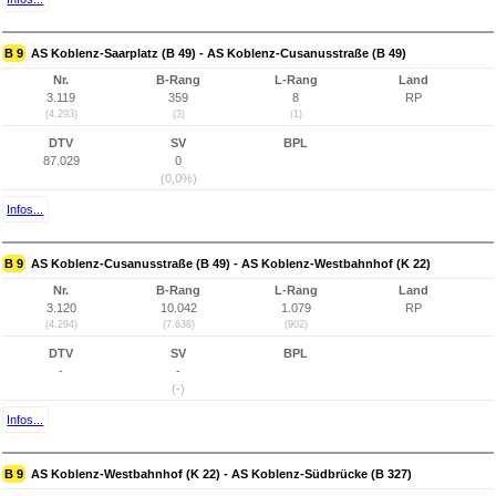
B 9
AS Koblenz-Saarplatz (B 49) - AS Koblenz-Cusanusstraße (B 49)
Nr.
B-Rang
L-Rang
Land
3.119
359
8
RP
(4.293)
(3)
(1)
DTV
SV
BPL
87.029
0
(0,0%)
Infos...
B 9
AS Koblenz-Cusanusstraße (B 49) - AS Koblenz-Westbahnhof (K 22)
Nr.
B-Rang
L-Rang
Land
3.120
10.042
1.079
RP
(4.294)
(7.638)
(902)
DTV
SV
BPL
-
-
(-)
Infos...
B 9
AS Koblenz-Westbahnhof (K 22) - AS Koblenz-Südbrücke (B 327)