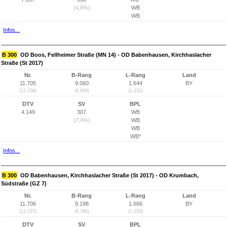
(4,8%)
WB
WB
Infos...
B 300
OD Boos, Fellheimer Straße (MN 14) - OD Babenhausen, Kirchhaslacher
Straße (St 2017)
Nr.
B-Rang
L-Rang
Land
11.705
9.060
1.644
BY
(12.236)
(6.659)
(1.231)
DTV
SV
BPL
4.149
307
WB
(7,4%)
WB
WB
WB*
Infos...
B 300
OD Babenhausen, Kirchhaslacher Straße (St 2017) - OD Krumbach,
Südstraße (GZ 7)
Nr.
B-Rang
L-Rang
Land
11.706
9.198
1.666
BY
(12.237)
(6.796)
(1.253)
DTV
SV
BPL