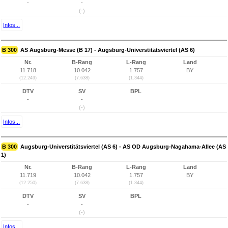
-
-
(-)
Infos...
B 300
AS Augsburg-Messe (B 17) - Augsburg-Universtitätsviertel (AS 6)
Nr.
B-Rang
L-Rang
Land
11.718
10.042
1.757
BY
(12.249)
(7.638)
(1.344)
DTV
SV
BPL
-
-
(-)
Infos...
B 300
Augsburg-Universtitätsviertel (AS 6) - AS OD Augsburg-Nagahama-Allee (AS
1)
Nr.
B-Rang
L-Rang
Land
11.719
10.042
1.757
BY
(12.250)
(7.638)
(1.344)
DTV
SV
BPL
-
-
(-)
Infos...