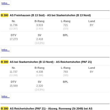
Infos...
B 300
AS Freinhausen (B 13 Süd) - AS bei Starkertshofen (B 13 Nord)
Nr.
B-Rang
L-Rang
Land
11.736
3.919
721
BY
(12.267)
(1.603)
(315)
DTV
SV
BPL
17.273
2.418
(14,0%)
Infos...
B 300
AS bei Starkertshofen (B 13 Nord) - AS Reichertshofen (PAF 21)
Nr.
B-Rang
L-Rang
Land
11.737
4.338
793
BY
(12.268)
(1.996)
(385)
DTV
SV
BPL
15.569
2.320
(14,9%)
Infos...
B 300
AS Reichertshofen (PAF 21) - Abzwg. Ronnweg (St 2049) bei AS