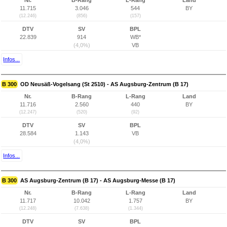
Nr.
B-Rang
L-Rang
Land
11.715
3.046
544
BY
(12.246)
(856)
(157)
DTV
SV
BPL
22.839
914
WB*
(4,0%)
VB
Infos...
B 300
OD Neusäß-Vogelsang (St 2510) - AS Augsburg-Zentrum (B 17)
Nr.
B-Rang
L-Rang
Land
11.716
2.560
440
BY
(12.247)
(520)
(92)
DTV
SV
BPL
28.584
1.143
VB
(4,0%)
Infos...
B 300
AS Augsburg-Zentrum (B 17) - AS Augsburg-Messe (B 17)
Nr.
B-Rang
L-Rang
Land
11.717
10.042
1.757
BY
(12.248)
(7.638)
(1.344)
DTV
SV
BPL