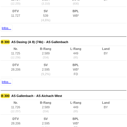
(12.255)
(3.210)
(630)
DTV
SV
BPL
11.727
539
WB*
(4,6%)
Infos...
B 300
AS Dasing (A 8) (74b) - AS Gallenbach
Nr.
B-Rang
L-Rang
Land
11.725
2.589
449
BY
(12.256)
(534)
(95)
DTV
SV
BPL
28.206
2.595
WB*
(9,2%)
FD
Infos...
B 300
AS Gallenbach - AS Aichach-West
Nr.
B-Rang
L-Rang
Land
11.726
2.589
449
BY
(12.257)
(534)
(95)
DTV
SV
BPL
28.206
2.595
WB*