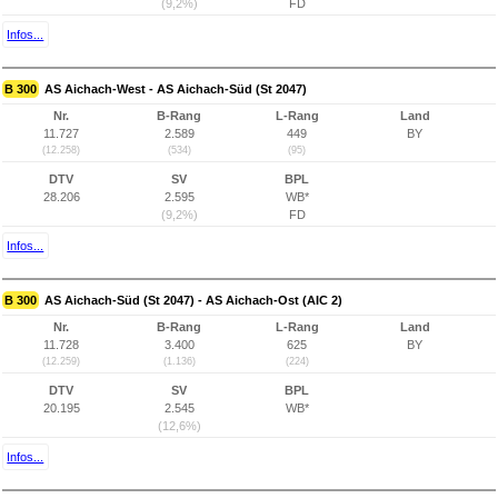
(9,2%)
FD
Infos...
B 300
AS Aichach-West - AS Aichach-Süd (St 2047)
Nr.
B-Rang
L-Rang
Land
11.727
2.589
449
BY
(12.258)
(534)
(95)
DTV
SV
BPL
28.206
2.595
WB*
(9,2%)
FD
Infos...
B 300
AS Aichach-Süd (St 2047) - AS Aichach-Ost (AIC 2)
Nr.
B-Rang
L-Rang
Land
11.728
3.400
625
BY
(12.259)
(1.136)
(224)
DTV
SV
BPL
20.195
2.545
WB*
(12,6%)
Infos...