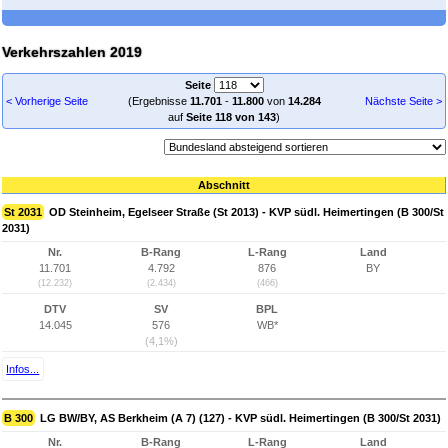
Verkehrszahlen 2019
Seite
< Vorherige Seite
(Ergebnisse
11.701
-
11.800
von
14.284
Nächste Seite >
auf
Seite 118 von 143
)
Abschnitt
St 2031
OD Steinheim, Egelseer Straße (St 2013) - KVP südl. Heimertingen (B 300/St
2031)
Nr.
B-Rang
L-Rang
Land
11.701
4.792
876
BY
(12.232)
(2.434)
(466)
DTV
SV
BPL
14.045
576
WB*
(4,1%)
Infos...
B 300
LG BW/BY, AS Berkheim (A 7) (127) - KVP südl. Heimertingen (B 300/St 2031)
Nr.
B-Rang
L-Rang
Land