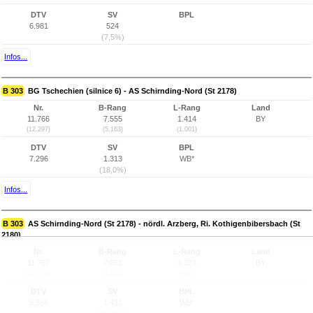
DTV
SV
BPL
6.981
524
(7,5%)
Infos...
B 303
BG Tschechien (silnice 6) - AS Schirnding-Nord (St 2178)
Nr.
B-Rang
L-Rang
Land
11.766
7.555
1.414
BY
(12.297)
(5.163)
(1.001)
DTV
SV
BPL
7.296
1.313
WB*
(18,0%)
Infos...
B 303
AS Schirnding-Nord (St 2178) - nördl. Arzberg, Ri. Kothigenbibersbach (St
2180)
Nr.
B-Rang
L-Rang
Land
11.767
7.051
1.324
BY
(12.298)
(4.662)
(911)
DTV
SV
BPL
8.359
1.421
WB*