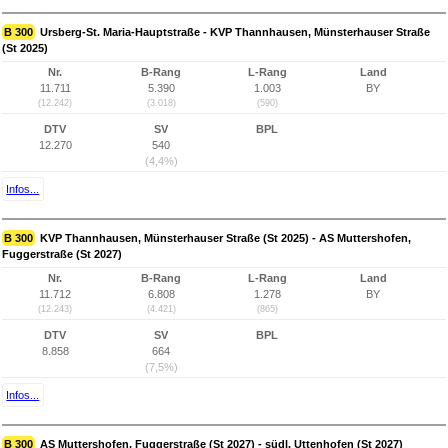
B 300
Ursberg-St. Maria-Hauptstraße - KVP Thannhausen, Münsterhauser Straße
(St 2025)
Nr.
B-Rang
L-Rang
Land
11.711
5.390
1.003
BY
(12.242)
(3.018)
(590)
DTV
SV
BPL
12.270
540
(4,4%)
Infos...
B 300
KVP Thannhausen, Münsterhauser Straße (St 2025) - AS Muttershofen,
Fuggerstraße (St 2027)
Nr.
B-Rang
L-Rang
Land
11.712
6.808
1.278
BY
(12.243)
(4.421)
(865)
DTV
SV
BPL
8.858
664
(7,5%)
Infos...
B 300
AS Muttershofen, Fuggerstraße (St 2027) - südl. Uttenhofen (St 2027)