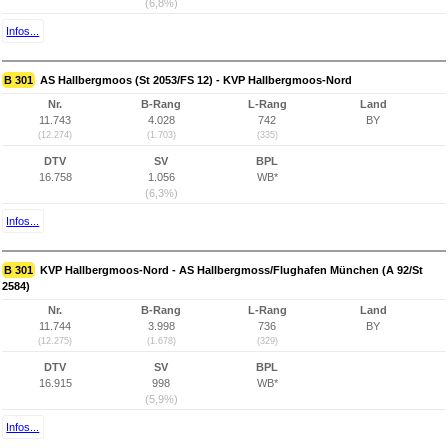
(6,8%)
Infos...
B 301
AS Hallbergmoos (St 2053/FS 12) - KVP Hallbergmoos-Nord
Nr.
B-Rang
L-Rang
Land
11.743
4.028
742
BY
(12.274)
(1.703)
(335)
DTV
SV
BPL
16.758
1.056
WB*
(6,3%)
Infos...
B 301
KVP Hallbergmoos-Nord - AS Hallbergmoss/Flughafen München (A 92/St
2584)
Nr.
B-Rang
L-Rang
Land
11.744
3.998
736
BY
(12.275)
(1.678)
(329)
DTV
SV
BPL
16.915
998
WB*
(5,9%)
Infos...