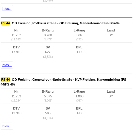
(2,4%)
Infos...
FS 44
OD Freising, Rotkreuzstraße - OD Freising, General-von-Stein-Straße
Nr.
B-Rang
L-Rang
Land
11.752
3.780
686
BY
(12.283)
(1.479)
(282)
DTV
SV
BPL
17.916
627
FD
(3,5%)
Infos...
FS 44
OD Freising, General-von-Stein-Straße - KVP Freising, Karwendelring (FS
44/FS 46)
Nr.
B-Rang
L-Rang
Land
11.753
5.375
1.000
BY
(12.284)
(3.003)
(587)
DTV
SV
BPL
12.318
505
FD
(4,1%)
Infos...