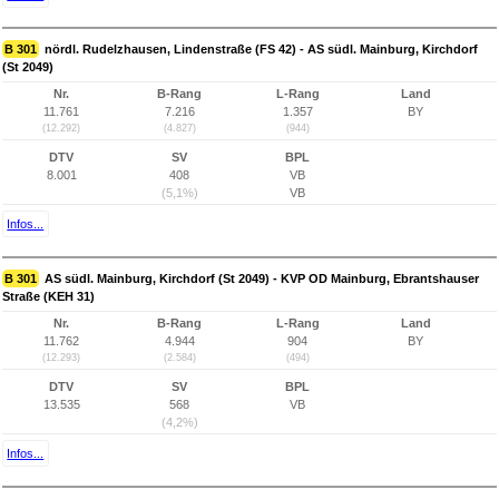
B 301
nördl. Rudelzhausen, Lindenstraße (FS 42) - AS südl. Mainburg, Kirchdorf
(St 2049)
Nr.
B-Rang
L-Rang
Land
11.761
7.216
1.357
BY
(12.292)
(4.827)
(944)
DTV
SV
BPL
8.001
408
VB
(5,1%)
VB
Infos...
B 301
AS südl. Mainburg, Kirchdorf (St 2049) - KVP OD Mainburg, Ebrantshauser
Straße (KEH 31)
Nr.
B-Rang
L-Rang
Land
11.762
4.944
904
BY
(12.293)
(2.584)
(494)
DTV
SV
BPL
13.535
568
VB
(4,2%)
Infos...