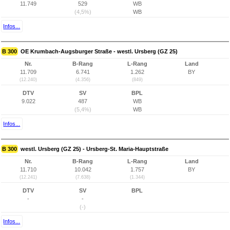
11.749
529
WB
(4,5%)
WB
Infos...
B 300
OE Krumbach-Augsburger Straße - westl. Ursberg (GZ 25)
Nr.
B-Rang
L-Rang
Land
11.709
6.741
1.262
BY
(12.240)
(4.356)
(849)
DTV
SV
BPL
9.022
487
WB
(5,4%)
WB
Infos...
B 300
westl. Ursberg (GZ 25) - Ursberg-St. Maria-Hauptstraße
Nr.
B-Rang
L-Rang
Land
11.710
10.042
1.757
BY
(12.241)
(7.638)
(1.344)
DTV
SV
BPL
-
-
(-)
Infos...