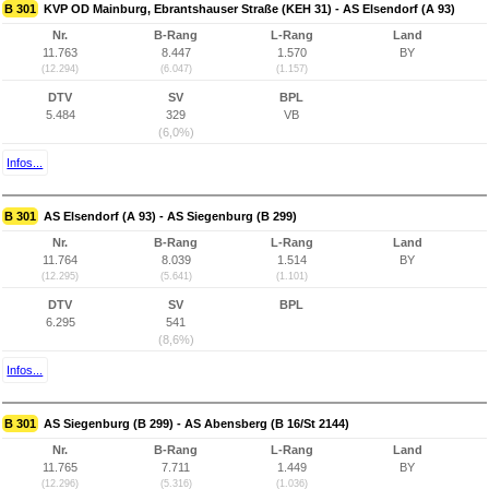
B 301
KVP OD Mainburg, Ebrantshauser Straße (KEH 31) - AS Elsendorf (A 93)
Nr.
B-Rang
L-Rang
Land
11.763
8.447
1.570
BY
(12.294)
(6.047)
(1.157)
DTV
SV
BPL
5.484
329
VB
(6,0%)
Infos...
B 301
AS Elsendorf (A 93) - AS Siegenburg (B 299)
Nr.
B-Rang
L-Rang
Land
11.764
8.039
1.514
BY
(12.295)
(5.641)
(1.101)
DTV
SV
BPL
6.295
541
(8,6%)
Infos...
B 301
AS Siegenburg (B 299) - AS Abensberg (B 16/St 2144)
Nr.
B-Rang
L-Rang
Land
11.765
7.711
1.449
BY
(12.296)
(5.316)
(1.036)