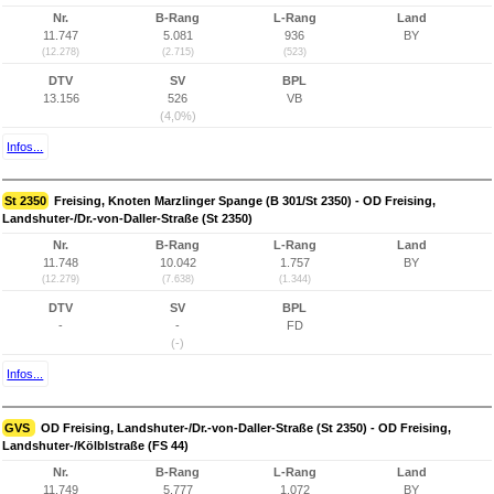
Nr.
B-Rang
L-Rang
Land
11.747
5.081
936
BY
(12.278)
(2.715)
(523)
DTV
SV
BPL
13.156
526
VB
(4,0%)
Infos...
St 2350
Freising, Knoten Marzlinger Spange (B 301/St 2350) - OD Freising,
Landshuter-/Dr.-von-Daller-Straße (St 2350)
Nr.
B-Rang
L-Rang
Land
11.748
10.042
1.757
BY
(12.279)
(7.638)
(1.344)
DTV
SV
BPL
-
-
FD
(-)
Infos...
GVS
OD Freising, Landshuter-/Dr.-von-Daller-Straße (St 2350) - OD Freising,
Landshuter-/Kölblstraße (FS 44)
Nr.
B-Rang
L-Rang
Land
11.749
5.777
1.072
BY