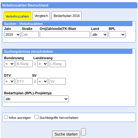
Verkehrszahlen Deutschland
Vergleich
Bedarfsplan 2016
Verkehrszahlen
Suchen - Verkehszahlen
Jahr
Straße
Ort|Zählstelle|TK-Blatt
Land
BPL
Suchergebnisse einschränken
Bundesrang Landesrang
|
DTV SV
|
Bedarfsplan (BPL)-Projekttyp
Infos anzeigen
Suchbegriffe hervorheben