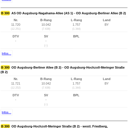
B 300
AS OD Augsburg-Nagahama-Allee (AS 1) - OD Augsburg-Berliner Allee (B 2)
Nr.
B-Rang
L-Rang
Land
11.720
10.042
1.757
BY
(12.251)
(7.638)
(1.344)
DTV
SV
BPL
-
-
(-)
Infos...
B 300
OD Augsburg-Berliner Allee (B 2) - OD Augsburg-Hochzoll-Meringer Straße
(B 2)
Nr.
B-Rang
L-Rang
Land
11.721
10.042
1.757
BY
(12.252)
(7.638)
(1.344)
DTV
SV
BPL
-
-
(-)
Infos...
B 300
OD Augsburg-Hochzoll-Meringer Straße (B 2) - westl. Friedberg,