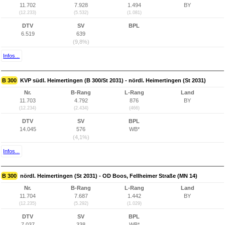
11.702
7.928
1.494
BY
(12.233)
(5.532)
(1.081)
DTV
SV
BPL
6.519
639
(9,8%)
Infos...
B 300
KVP südl. Heimertingen (B 300/St 2031) - nördl. Heimertingen (St 2031)
Nr.
B-Rang
L-Rang
Land
11.703
4.792
876
BY
(12.234)
(2.434)
(466)
DTV
SV
BPL
14.045
576
WB*
(4,1%)
Infos...
B 300
nördl. Heimertingen (St 2031) - OD Boos, Fellheimer Straße (MN 14)
Nr.
B-Rang
L-Rang
Land
11.704
7.687
1.442
BY
(12.235)
(5.292)
(1.029)
DTV
SV
BPL
7.037
338
WB*