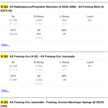
B 301
AS Hallbergmoss/Flughafen München (A 92/St 2584) - AS Freising-Mitte (A
92/FS 44)
Nr.
B-Rang
L-Rang
Land
11.745
3.647
663
BY
(12.276)
(1.360)
(261)
DTV
SV
BPL
18.672
896
VB
(4,8%)
Infos...
B 301
AS Freising-Ost (A 92) - AS Freising-Ost, Isarstraße
Nr.
B-Rang
L-Rang
Land
11.746
3.762
683
BY
(12.277)
(1.463)
(279)
DTV
SV
BPL
17.997
1.242
VB
(6,9%)
Infos...
B 301
AS Freising-Ost, Isarstraße - Freising, Knoten Marzlinger Spange (B 301/St
2350)