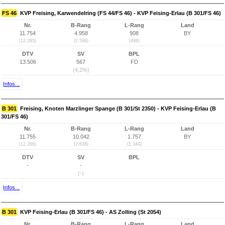
FS 46
KVP Freising, Karwendelring (FS 44/FS 46) - KVP Feising-Erlau (B 301/FS 46)
Nr.
B-Rang
L-Rang
Land
11.754
4.958
908
BY
(12.285)
(2.598)
(498)
DTV
SV
BPL
13.506
567
FD
(4,2%)
Infos...
B 301
Freising, Knoten Marzlinger Spange (B 301/St 2350) - KVP Feising-Erlau (B
301/FS 46)
Nr.
B-Rang
L-Rang
Land
11.755
10.042
1.757
BY
(12.286)
(7.638)
(1.344)
DTV
SV
BPL
-
-
(-)
Infos...
B 301
KVP Feising-Erlau (B 301/FS 46) - AS Zolling (St 2054)
Nr.
B-Rang
L-Rang
Land