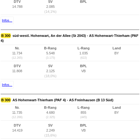
DTV
SV
BPL
14.788
2.085
(14,1%)
Infos...
B 300
süd-westl. Hohenwart, An der Allee (St 2043) - AS Hohenwart-Thierham (PAF
4)
Nr.
B-Rang
L-Rang
Land
11.734
5.548
1.035
BY
(12.265)
(3.175)
(622)
DTV
SV
BPL
11.808
2.125
VB
(18,0%)
Infos...
B 300
AS Hohenwart-Thierham (PAF 4) - AS Freinhausen (B 13 Süd)
Nr.
B-Rang
L-Rang
Land
11.735
4.680
855
BY
(12.266)
(2.325)
(445)
DTV
SV
BPL
14.419
2.249
VB
(15,6%)