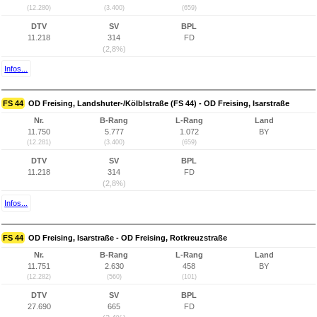
(12.280)
(3.400)
(659)
DTV
SV
BPL
11.218
314
FD
(2,8%)
Infos...
FS 44
OD Freising, Landshuter-/Kölblstraße (FS 44) - OD Freising, Isarstraße
Nr.
B-Rang
L-Rang
Land
11.750
5.777
1.072
BY
(12.281)
(3.400)
(659)
DTV
SV
BPL
11.218
314
FD
(2,8%)
Infos...
FS 44
OD Freising, Isarstraße - OD Freising, Rotkreuzstraße
Nr.
B-Rang
L-Rang
Land
11.751
2.630
458
BY
(12.282)
(560)
(101)
DTV
SV
BPL
27.690
665
FD