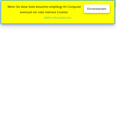
Diese Seite wird nicht mehr aktualisiert.
Zur neuen Seite
Wenn Sie diese Seite besuchen empfängt Ihr Computer
Einverstanden
eventuell ein oder mehrere Cookies.
Mehr Informationen