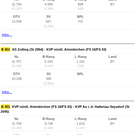
11.756
4.958
908
BY
(12.287)
(2.598)
(498)
DTV
SV
BPL
13.506
567
FD
(4,2%)
Infos...
B 301
AS Zolling (St 2054) - KVP nördl. Attenkirchen (FS 16/FS 43)
Nr.
B-Rang
L-Rang
Land
11.757
6.193
1.152
BY
(12.288)
(3.812)
(739)
DTV
SV
BPL
10.248
389
(3,8%)
Infos...
B 301
KVP nördl. Attenkirchen (FS 16/FS 43) - KVP Au i. d. Hallertau-Seysdorf (St
2045)
Nr.
B-Rang
L-Rang
Land
11.758
8.748
1.610
BY
(12.289)
(6.348)
(1.197)