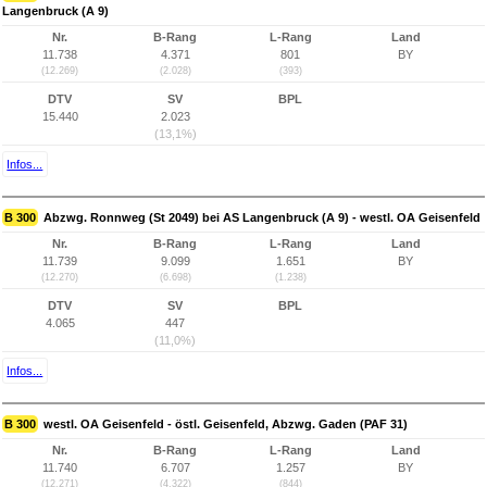
Langenbruck (A 9)
Nr.
B-Rang
L-Rang
Land
11.738
4.371
801
BY
(12.269)
(2.028)
(393)
DTV
SV
BPL
15.440
2.023
(13,1%)
Infos...
B 300
Abzwg. Ronnweg (St 2049) bei AS Langenbruck (A 9) - westl. OA Geisenfeld
Nr.
B-Rang
L-Rang
Land
11.739
9.099
1.651
BY
(12.270)
(6.698)
(1.238)
DTV
SV
BPL
4.065
447
(11,0%)
Infos...
B 300
westl. OA Geisenfeld - östl. Geisenfeld, Abzwg. Gaden (PAF 31)
Nr.
B-Rang
L-Rang
Land
11.740
6.707
1.257
BY
(12.271)
(4.322)
(844)