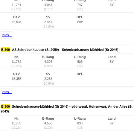
Nr.
B-Rang
L-Rang
Land
11.731
4.087
747
BY
(12.262)
(1.757)
(340)
DTV
SV
BPL
16.534
2.447
WB*
(14,8%)
Infos...
B 300
AS Schrobenhausen (St 2050) - Schrobenhausen-Mühlried (St 2046)
Nr.
B-Rang
L-Rang
Land
11.732
4.398
806
BY
(12.263)
(2.055)
(398)
DTV
SV
BPL
15.355
2.288
(14,9%)
Infos...
B 300
Schrobenhausen-Mühlried (St 2046) - süd-westl. Hohenwart, An der Allee (St
2043)
Nr.
B-Rang
L-Rang
Land
11.733
4.558
836
BY
(12.264)
(2.209)
(428)