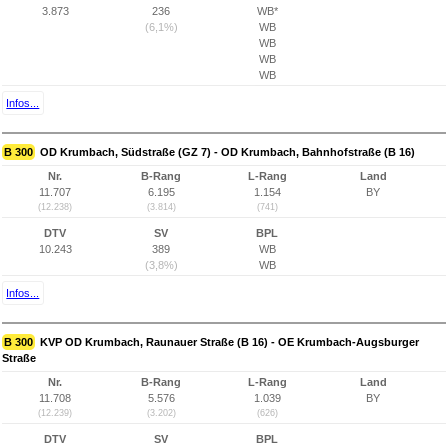
3.873
236
WB*
(6,1%)
WB
WB
WB
WB
Infos...
B 300
OD Krumbach, Südstraße (GZ 7) - OD Krumbach, Bahnhofstraße (B 16)
Nr.
B-Rang
L-Rang
Land
11.707
6.195
1.154
BY
(12.238)
(3.814)
(741)
DTV
SV
BPL
10.243
389
WB
(3,8%)
WB
Infos...
B 300
KVP OD Krumbach, Raunauer Straße (B 16) - OE Krumbach-Augsburger
Straße
Nr.
B-Rang
L-Rang
Land
11.708
5.576
1.039
BY
(12.239)
(3.202)
(626)
DTV
SV
BPL