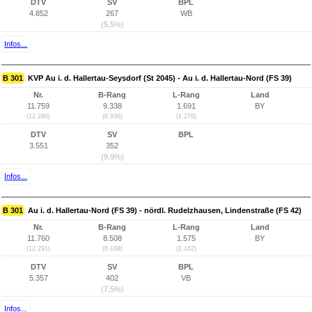
DTV
SV
BPL
4.852
267
WB
(5,5%)
Infos...
B 301
KVP Au i. d. Hallertau-Seysdorf (St 2045) - Au i. d. Hallertau-Nord (FS 39)
Nr.
B-Rang
L-Rang
Land
11.759
9.338
1.691
BY
(12.290)
(6.936)
(1.278)
DTV
SV
BPL
3.551
352
(9,9%)
Infos...
B 301
Au i. d. Hallertau-Nord (FS 39) - nördl. Rudelzhausen, Lindenstraße (FS 42)
Nr.
B-Rang
L-Rang
Land
11.760
8.508
1.575
BY
(12.291)
(6.108)
(1.162)
DTV
SV
BPL
5.357
402
VB
(7,5%)
Infos...