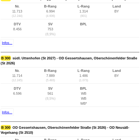
Nr.
B-Rang
L-Rang
Land
11.713
6.994
1.314
BY
(12.244)
(4.606)
(901)
DTV
SV
BPL
8.456
753
(8,9%)
Infos...
B 300
südl. Uttenhofen (St 2027) - OD Gessertshausen, Oberschönenfelder Straße
(St 2026)
Nr.
B-Rang
L-Rang
Land
11.714
7.889
1.486
BY
(12.245)
(5.493)
(1.073)
DTV
SV
BPL
6.596
561
WB
(8,5%)
WB
WB*
Infos...
B 300
OD Gessertshausen, Oberschönenfelder Straße (St 2026) - OD Neusäß-
Vogelsang (St 2510)