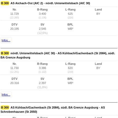
B 300
AS Aichach-Ost (AIC 2) - nördl. Unterwittelsbach (AIC 30)
Nr.
B-Rang
L-Rang
Land
11.729
3.400
625
BY
(12.260)
(1.136)
(224)
DTV
SV
BPL
20.195
2.545
WB*
(12,6%)
Infos...
B 300
nördl. Unterwittelsbach (AIC 30) - AS Kühbach/Gachenbach (St 2084), südl.
BA Grenze Augsburg
Nr.
B-Rang
L-Rang
Land
11.730
3.386
620
BY
(12.261)
(1.122)
(219)
DTV
SV
BPL
20.316
2.397
WB*
(11,8%)
Infos...
B 300
AS Kühbach/Gachenbach (St 2084), südl. BA Grenze Augsburg - AS
Schrobenhausen (St 2050)