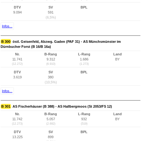
DTV
SV
BPL
9.094
591
(6,5%)
Infos...
B 300
östl. Geisenfeld, Abzwg. Gaden (PAF 31) - AS Münchsmünster im
Dürnbucher Forst (B 16/B 16a)
Nr.
B-Rang
L-Rang
Land
11.741
9.312
1.686
BY
(12.272)
(6.910)
(1.273)
DTV
SV
BPL
3.619
380
(10,5%)
Infos...
B 301
AS Fischerhäuser (B 388) - AS Hallbergmoos (St 2053/FS 12)
Nr.
B-Rang
L-Rang
Land
11.742
5.057
932
BY
(12.273)
(2.692)
(519)
DTV
SV
BPL
13.225
899