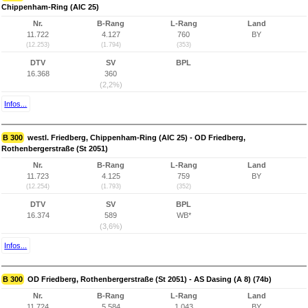
Chippenham-Ring (AIC 25)
Nr.
B-Rang
L-Rang
Land
11.722
4.127
760
BY
(12.253)
(1.794)
(353)
DTV
SV
BPL
16.368
360
(2,2%)
Infos...
B 300
westl. Friedberg, Chippenham-Ring (AIC 25) - OD Friedberg,
Rothenbergerstraße (St 2051)
Nr.
B-Rang
L-Rang
Land
11.723
4.125
759
BY
(12.254)
(1.793)
(352)
DTV
SV
BPL
16.374
589
WB*
(3,6%)
Infos...
B 300
OD Friedberg, Rothenbergerstraße (St 2051) - AS Dasing (A 8) (74b)
Nr.
B-Rang
L-Rang
Land
11.724
5.584
1.043
BY