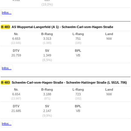
(19,0%)
Infos...
B 483
AS Wuppertal-Langerfeld (A 1) - Schwelm-Carl-vom-Hagen-Straße
Nr.
B-Rang
L-Rang
Land
6.653
3.313
751
NW
(13.946)
(1.065)
(185)
DTV
SV
BPL
20.759
1.349
VB
(6,5%)
Infos...
B 483
Schwelm-Carl-vom-Hagen-Straße - Schwelm-Hattinger Straße (L 551/L 706)
Nr.
B-Rang
L-Rang
Land
6.654
3.188
723
NW
(13.947)
(971)
(162)
DTV
SV
BPL
21.685
2.147
VB
(9,9%)
Infos...