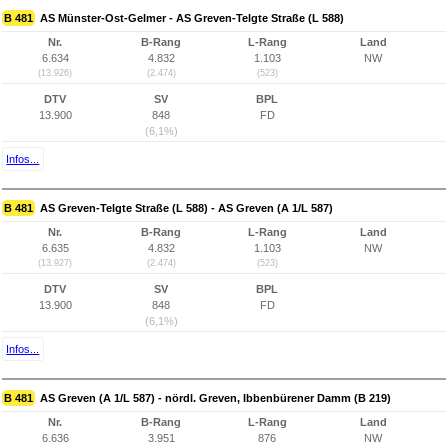
B 481
AS Münster-Ost-Gelmer - AS Greven-Telgte Straße (L 588)
Nr.
B-Rang
L-Rang
Land
6.634
4.832
1.103
NW
(13.926)
(2.474)
(523)
DTV
SV
BPL
13.900
848
FD
(6,1%)
Infos...
B 481
AS Greven-Telgte Straße (L 588) - AS Greven (A 1/L 587)
Nr.
B-Rang
L-Rang
Land
6.635
4.832
1.103
NW
(13.927)
(2.474)
(523)
DTV
SV
BPL
13.900
848
FD
(6,1%)
Infos...
B 481
AS Greven (A 1/L 587) - nördl. Greven, Ibbenbürener Damm (B 219)
Nr.
B-Rang
L-Rang
Land
6.636
3.951
876
NW