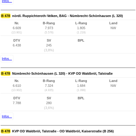
Infos...
B 478
nördl. Ruppichteroth-Velken, BAG - Nümbrecht-Schönhausen (L 320)
Nr.
B-Rang
L-Rang
Land
6.609
7.973
1.805
NW
(13.901)
(5.576)
(1.219)
DTV
SV
BPL
6.438
245
(3,8%)
Infos...
B 478
Nümbrecht-Schönhausen (L 320) - KVP OD Waldbröl, Talstraße
Nr.
B-Rang
L-Rang
Land
6.610
7.324
1.684
NW
(13.902)
(4.935)
(1.099)
DTV
SV
BPL
7.788
280
(3,6%)
Infos...
B 478
KVP OD Waldbröl, Talstraße - OD Waldbröl, Kaiserstraße (B 256)