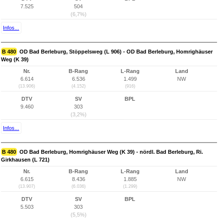
7.525
504
(6,7%)
Infos...
B 480
OD Bad Berleburg, Stöppelsweg (L 906) - OD Bad Berleburg, Homrighäuser
Weg (K 39)
Nr.
B-Rang
L-Rang
Land
6.614
6.536
1.499
NW
(13.906)
(4.152)
(916)
DTV
SV
BPL
9.460
303
(3,2%)
Infos...
B 480
OD Bad Berleburg, Homrighäuser Weg (K 39) - nördl. Bad Berleburg, Ri.
Girkhausen (L 721)
Nr.
B-Rang
L-Rang
Land
6.615
8.436
1.885
NW
(13.907)
(6.036)
(1.299)
DTV
SV
BPL
5.503
303
(5,5%)