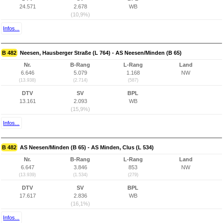
24.571
2.678
WB
(10,9%)
Infos...
B 482
Neesen, Hausberger Straße (L 764) - AS Neesen/Minden (B 65)
Nr.
B-Rang
L-Rang
Land
6.646
5.079
1.168
NW
(13.938)
(2.714)
(587)
DTV
SV
BPL
13.161
2.093
WB
(15,9%)
Infos...
B 482
AS Neesen/Minden (B 65) - AS Minden, Clus (L 534)
Nr.
B-Rang
L-Rang
Land
6.647
3.846
853
NW
(13.939)
(1.534)
(279)
DTV
SV
BPL
17.617
2.836
WB
(16,1%)
Infos...