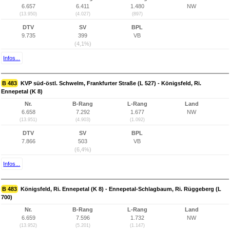
6.657
6.411
1.480
NW
(13.950)
(4.027)
(897)
DTV
SV
BPL
9.735
399
VB
(4,1%)
Infos...
B 483
KVP süd-östl. Schwelm, Frankfurter Straße (L 527) - Königsfeld, Ri.
Ennepetal (K 8)
Nr.
B-Rang
L-Rang
Land
6.658
7.292
1.677
NW
(13.951)
(4.903)
(1.092)
DTV
SV
BPL
7.866
503
VB
(6,4%)
Infos...
B 483
Königsfeld, Ri. Ennepetal (K 8) - Ennepetal-Schlagbaum, Ri. Rüggeberg (L
700)
Nr.
B-Rang
L-Rang
Land
6.659
7.596
1.732
NW
(13.952)
(5.201)
(1.147)