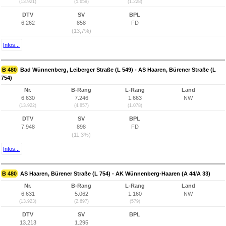
(13.921)
(5.659)
(1.228)
DTV
SV
BPL
6.262
858
FD
(13,7%)
Infos...
B 480
Bad Wünnenberg, Leiberger Straße (L 549) - AS Haaren, Bürener Straße (L
754)
Nr.
B-Rang
L-Rang
Land
6.630
7.246
1.663
NW
(13.922)
(4.857)
(1.078)
DTV
SV
BPL
7.948
898
FD
(11,3%)
Infos...
B 480
AS Haaren, Bürener Straße (L 754) - AK Wünnenberg-Haaren (A 44/A 33)
Nr.
B-Rang
L-Rang
Land
6.631
5.062
1.160
NW
(13.923)
(2.697)
(579)
DTV
SV
BPL
13.213
1.295