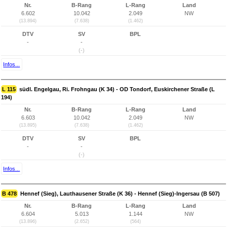
Nr.
B-Rang
L-Rang
Land
6.602
10.042
2.049
NW
(13.894)
(7.638)
(1.462)
DTV
SV
BPL
-
-
(-)
Infos...
L 115
südl. Engelgau, Ri. Frohngau (K 34) - OD Tondorf, Euskirchener Straße (L
194)
Nr.
B-Rang
L-Rang
Land
6.603
10.042
2.049
NW
(13.895)
(7.638)
(1.462)
DTV
SV
BPL
-
-
(-)
Infos...
B 478
Hennef (Sieg), Lauthausener Straße (K 36) - Hennef (Sieg)-Ingersau (B 507)
Nr.
B-Rang
L-Rang
Land
6.604
5.013
1.144
NW
(13.896)
(2.652)
(564)