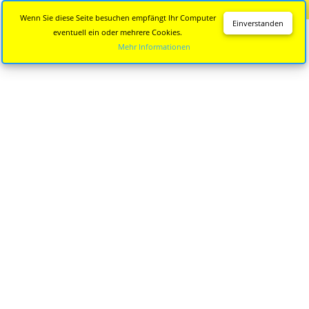
Diese Seite wird nicht mehr aktualisiert.
Zur neuen Seite
Wenn Sie diese Seite besuchen empfängt Ihr Computer
Einverstanden
eventuell ein oder mehrere Cookies.
Mehr Informationen