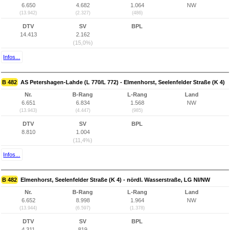
6.650
4.682
1.064
NW
(13.942)
(2.327)
(486)
DTV
SV
BPL
14.413
2.162
(15,0%)
Infos...
B 482
AS Petershagen-Lahde (L 770/L 772) - Elmenhorst, Seelenfelder Straße (K 4)
Nr.
B-Rang
L-Rang
Land
6.651
6.834
1.568
NW
(13.943)
(4.447)
(985)
DTV
SV
BPL
8.810
1.004
(11,4%)
Infos...
B 482
Elmenhorst, Seelenfelder Straße (K 4) - nördl. Wasserstraße, LG NI/NW
Nr.
B-Rang
L-Rang
Land
6.652
8.998
1.964
NW
(13.944)
(6.597)
(1.378)
DTV
SV
BPL
4.311
819