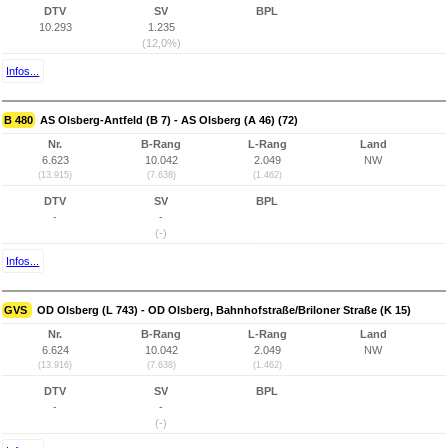
DTV
SV
BPL
10.293
1.235
(12,0%)
Infos...
B 480
AS Olsberg-Antfeld (B 7) - AS Olsberg (A 46) (72)
Nr.
B-Rang
L-Rang
Land
6.623
10.042
2.049
NW
(13.915)
(7.638)
(1.462)
DTV
SV
BPL
-
-
(-)
Infos...
GVS
OD Olsberg (L 743) - OD Olsberg, Bahnhofstraße/Briloner Straße (K 15)
Nr.
B-Rang
L-Rang
Land
6.624
10.042
2.049
NW
(13.916)
(7.638)
(1.462)
DTV
SV
BPL
-
-
(-)