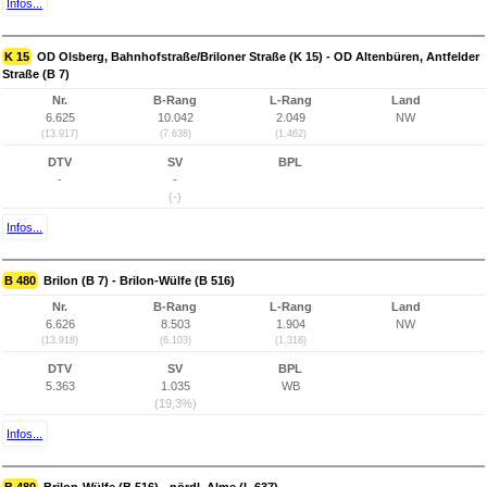
Infos...
K 15
OD Olsberg, Bahnhofstraße/Briloner Straße (K 15) - OD Altenbüren, Antfelder
Straße (B 7)
Nr.
B-Rang
L-Rang
Land
6.625
10.042
2.049
NW
(13.917)
(7.638)
(1.462)
DTV
SV
BPL
-
-
(-)
Infos...
B 480
Brilon (B 7) - Brilon-Wülfe (B 516)
Nr.
B-Rang
L-Rang
Land
6.626
8.503
1.904
NW
(13.918)
(6.103)
(1.318)
DTV
SV
BPL
5.363
1.035
WB
(19,3%)
Infos...