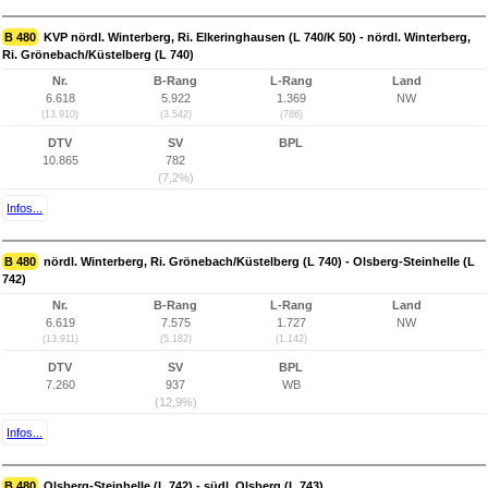
B 480
KVP nördl. Winterberg, Ri. Elkeringhausen (L 740/K 50) - nördl. Winterberg,
Ri. Grönebach/Küstelberg (L 740)
Nr.
B-Rang
L-Rang
Land
6.618
5.922
1.369
NW
(13.910)
(3.542)
(786)
DTV
SV
BPL
10.865
782
(7,2%)
Infos...
B 480
nördl. Winterberg, Ri. Grönebach/Küstelberg (L 740) - Olsberg-Steinhelle (L
742)
Nr.
B-Rang
L-Rang
Land
6.619
7.575
1.727
NW
(13.911)
(5.182)
(1.142)
DTV
SV
BPL
7.260
937
WB
(12,9%)
Infos...
B 480
Olsberg-Steinhelle (L 742) - südl. Olsberg (L 743)