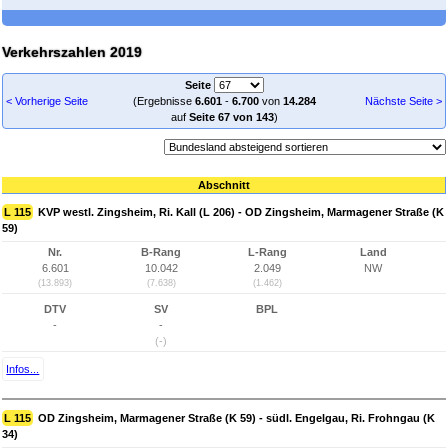
Verkehrszahlen 2019
Seite
< Vorherige Seite
(Ergebnisse
6.601
-
6.700
von
14.284
Nächste Seite >
auf
Seite 67 von 143
)
Abschnitt
L 115
KVP westl. Zingsheim, Ri. Kall (L 206) - OD Zingsheim, Marmagener Straße (K
59)
Nr.
B-Rang
L-Rang
Land
6.601
10.042
2.049
NW
(13.893)
(7.638)
(1.462)
DTV
SV
BPL
-
-
(-)
Infos...
L 115
OD Zingsheim, Marmagener Straße (K 59) - südl. Engelgau, Ri. Frohngau (K
34)