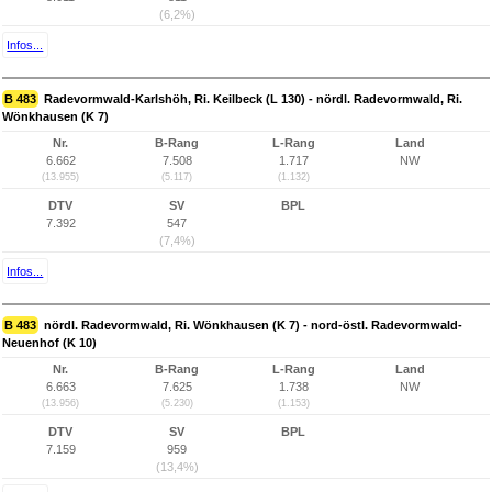
(6,2%)
Infos...
B 483
Radevormwald-Karlshöh, Ri. Keilbeck (L 130) - nördl. Radevormwald, Ri.
Wönkhausen (K 7)
Nr.
B-Rang
L-Rang
Land
6.662
7.508
1.717
NW
(13.955)
(5.117)
(1.132)
DTV
SV
BPL
7.392
547
(7,4%)
Infos...
B 483
nördl. Radevormwald, Ri. Wönkhausen (K 7) - nord-östl. Radevormwald-
Neuenhof (K 10)
Nr.
B-Rang
L-Rang
Land
6.663
7.625
1.738
NW
(13.956)
(5.230)
(1.153)
DTV
SV
BPL
7.159
959
(13,4%)