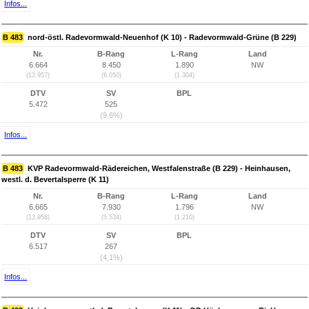
Infos...
B 483
nord-östl. Radevormwald-Neuenhof (K 10) - Radevormwald-Grüne (B 229)
Nr.
B-Rang
L-Rang
Land
6.664
8.450
1.890
NW
(13.957)
(6.050)
(1.304)
DTV
SV
BPL
5.472
525
(9,6%)
Infos...
B 483
KVP Radevormwald-Rädereichen, Westfalenstraße (B 229) - Heinhausen,
westl. d. Bevertalsperre (K 11)
Nr.
B-Rang
L-Rang
Land
6.665
7.930
1.796
NW
(13.958)
(5.534)
(1.210)
DTV
SV
BPL
6.517
267
(4,1%)
Infos...