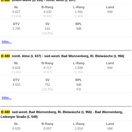
B 480
Brilon-Wülfe (B 516) - nördl. Alme (L 637)
Nr.
B-Rang
L-Rang
Land
6.627
9.232
1.991
NW
(13.919)
(6.830)
(1.404)
DTV
SV
BPL
3.795
531
WB
(14,0%)
Infos...
B 480
nördl. Alme (L 637) - süd-westl. Bad Wünnenberg, Ri. Bleiwäsche (L 956)
Nr.
B-Rang
L-Rang
Land
6.628
8.717
1.938
NW
(13.920)
(6.317)
(1.352)
DTV
SV
BPL
4.915
752
WB
(15,3%)
FD
Infos...
B 480
süd-westl. Bad Wünnenberg, Ri. Bleiwäsche (L 956) - Bad Wünnenberg,
Leiberger Straße (L 549)
Nr.
B-Rang
L-Rang
Land
6.629
8.057
1.814
NW