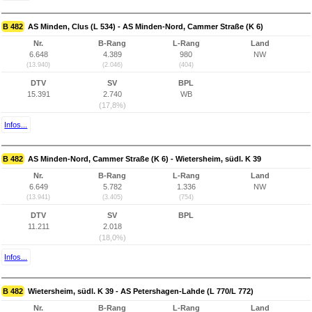
B 482
AS Minden, Clus (L 534) - AS Minden-Nord, Cammer Straße (K 6)
Nr.
B-Rang
L-Rang
Land
6.648
4.389
980
NW
(13.940)
(2.046)
(404)
DTV
SV
BPL
15.391
2.740
WB
(17,8%)
Infos...
B 482
AS Minden-Nord, Cammer Straße (K 6) - Wietersheim, südl. K 39
Nr.
B-Rang
L-Rang
Land
6.649
5.782
1.336
NW
(13.941)
(3.405)
(754)
DTV
SV
BPL
11.211
2.018
(18,0%)
Infos...
B 482
Wietersheim, südl. K 39 - AS Petershagen-Lahde (L 770/L 772)
Nr.
B-Rang
L-Rang
Land