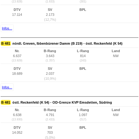
(13.928)
(1.633)
(301)
DTV
SV
BPL
17.114
2.173
(12,7%)
Infos...
B 481
nördl. Greven, Ibbenbürener Damm (B 219) - östl. Reckenfeld (K 54)
Nr.
B-Rang
L-Rang
Land
6.637
3.643
814
NW
(13.929)
(1.357)
(243)
DTV
SV
BPL
18.689
2.037
(10,9%)
Infos...
B 481
östl. Reckenfeld (K 54) - OD-Grenze KVP Emsdetten, Südring
Nr.
B-Rang
L-Rang
Land
6.638
4.791
1.097
NW
(13.930)
(2.433)
(517)
DTV
SV
BPL
14.052
703
(5,0%)