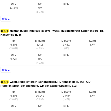
DTV
SV
BPL
13.345
707
(5,3%)
Infos...
B 478
Hennef (Sieg)-Ingersau (B 507) - westl. Ruppichteroth-Schönenberg, Ri.
Hänscheid (L 86)
Nr.
B-Rang
L-Rang
Land
6.605
6.415
1.481
NW
(13.897)
(4.031)
(898)
DTV
SV
BPL
9.724
399
(4,1%)
Infos...
B 478
westl. Ruppichteroth-Schönenberg, Ri. Hänscheid (L 86) - OD
Ruppichteroth-Schönenberg, Wingenbacher Straße (L 317)
Nr.
B-Rang
L-Rang
Land
6.606
10.042
2.049
NW
(13.898)
(7.638)
(1.462)
DTV
SV
BPL
-
-