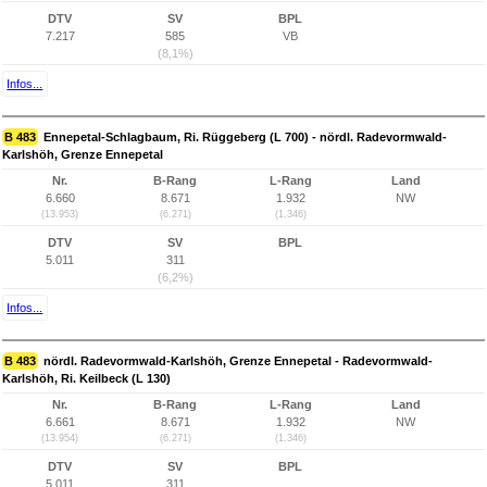
DTV
SV
BPL
7.217
585
VB
(8,1%)
Infos...
B 483
Ennepetal-Schlagbaum, Ri. Rüggeberg (L 700) - nördl. Radevormwald-
Karlshöh, Grenze Ennepetal
Nr.
B-Rang
L-Rang
Land
6.660
8.671
1.932
NW
(13.953)
(6.271)
(1.346)
DTV
SV
BPL
5.011
311
(6,2%)
Infos...
B 483
nördl. Radevormwald-Karlshöh, Grenze Ennepetal - Radevormwald-
Karlshöh, Ri. Keilbeck (L 130)
Nr.
B-Rang
L-Rang
Land
6.661
8.671
1.932
NW
(13.954)
(6.271)
(1.346)
DTV
SV
BPL
5.011
311