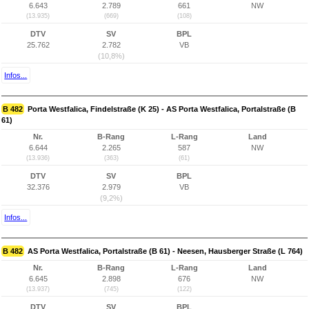
6.643
2.789
661
NW
(13.935)
(669)
(108)
DTV
SV
BPL
25.762
2.782
VB
(10,8%)
Infos...
B 482
Porta Westfalica, Findelstraße (K 25) - AS Porta Westfalica, Portalstraße (B
61)
Nr.
B-Rang
L-Rang
Land
6.644
2.265
587
NW
(13.936)
(363)
(61)
DTV
SV
BPL
32.376
2.979
VB
(9,2%)
Infos...
B 482
AS Porta Westfalica, Portalstraße (B 61) - Neesen, Hausberger Straße (L 764)
Nr.
B-Rang
L-Rang
Land
6.645
2.898
676
NW
(13.937)
(745)
(122)
DTV
SV
BPL