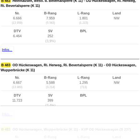
B 483
Heinhausen, westl. d. Bevertalsperre (K 11) - OD Hückeswagen, Ri. Herweg,
Ri. Bevertalsperre (K 11)
Nr.
B-Rang
L-Rang
Land
6.666
7.959
1.801
NW
(13.959)
(5.563)
(1.215)
DTV
SV
BPL
6.464
252
(3,9%)
Infos...
B 483
OD Hückeswagen, Ri. Herweg, Ri. Bevertalsperre (K 11) - OD Hückeswagen,
Wupperbrücke (K 11)
Nr.
B-Rang
L-Rang
Land
6.667
5.588
1.295
NW
(13.960)
(3.214)
(713)
DTV
SV
BPL
11.723
399
(3,4%)
Infos...
B 483
OD Hückeswagen, Wupperbrücke (K 11) - KVP OD Hückeswagen (B 237)
Nr.
B-Rang
L-Rang
Land