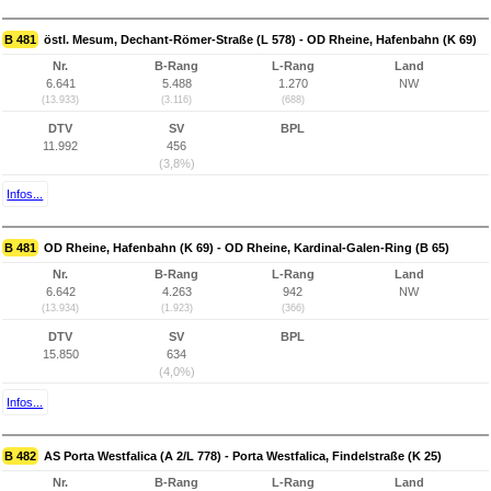
B 481
östl. Mesum, Dechant-Römer-Straße (L 578) - OD Rheine, Hafenbahn (K 69)
Nr.
B-Rang
L-Rang
Land
6.641
5.488
1.270
NW
(13.933)
(3.116)
(688)
DTV
SV
BPL
11.992
456
(3,8%)
Infos...
B 481
OD Rheine, Hafenbahn (K 69) - OD Rheine, Kardinal-Galen-Ring (B 65)
Nr.
B-Rang
L-Rang
Land
6.642
4.263
942
NW
(13.934)
(1.923)
(366)
DTV
SV
BPL
15.850
634
(4,0%)
Infos...
B 482
AS Porta Westfalica (A 2/L 778) - Porta Westfalica, Findelstraße (K 25)
Nr.
B-Rang
L-Rang
Land