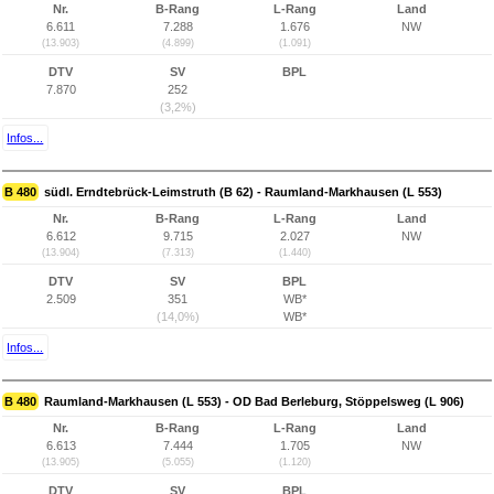
Nr.
B-Rang
L-Rang
Land
6.611
7.288
1.676
NW
(13.903)
(4.899)
(1.091)
DTV
SV
BPL
7.870
252
(3,2%)
Infos...
B 480
südl. Erndtebrück-Leimstruth (B 62) - Raumland-Markhausen (L 553)
Nr.
B-Rang
L-Rang
Land
6.612
9.715
2.027
NW
(13.904)
(7.313)
(1.440)
DTV
SV
BPL
2.509
351
WB*
(14,0%)
WB*
Infos...
B 480
Raumland-Markhausen (L 553) - OD Bad Berleburg, Stöppelsweg (L 906)
Nr.
B-Rang
L-Rang
Land
6.613
7.444
1.705
NW
(13.905)
(5.055)
(1.120)
DTV
SV
BPL