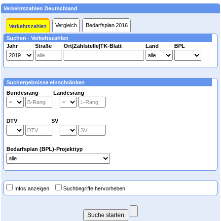
Verkehrszahlen Deutschland
Vergleich
Bedarfsplan 2016
Verkehrszahlen
Suchen - Verkehszahlen
Jahr
Straße
Ort|Zählstelle|TK-Blatt
Land
BPL
Suchergebnisse einschränken
Bundesrang Landesrang
|
DTV SV
|
Bedarfsplan (BPL)-Projekttyp
Infos anzeigen
Suchbegriffe hervorheben