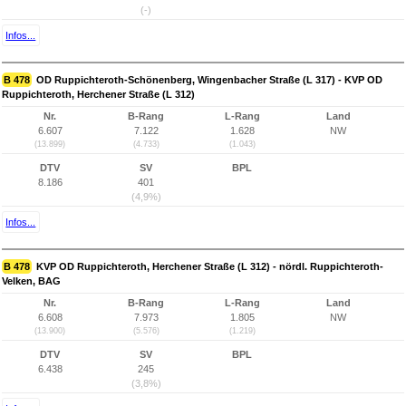
(-)
Infos...
B 478
OD Ruppichteroth-Schönenberg, Wingenbacher Straße (L 317) - KVP OD
Ruppichteroth, Herchener Straße (L 312)
Nr.
B-Rang
L-Rang
Land
6.607
7.122
1.628
NW
(13.899)
(4.733)
(1.043)
DTV
SV
BPL
8.186
401
(4,9%)
Infos...
B 478
KVP OD Ruppichteroth, Herchener Straße (L 312) - nördl. Ruppichteroth-
Velken, BAG
Nr.
B-Rang
L-Rang
Land
6.608
7.973
1.805
NW
(13.900)
(5.576)
(1.219)
DTV
SV
BPL
6.438
245
(3,8%)