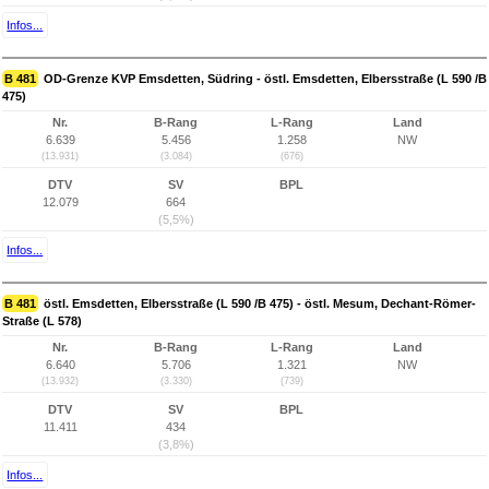
Infos...
B 481
OD-Grenze KVP Emsdetten, Südring - östl. Emsdetten, Elbersstraße (L 590 /B
475)
Nr.
B-Rang
L-Rang
Land
6.639
5.456
1.258
NW
(13.931)
(3.084)
(676)
DTV
SV
BPL
12.079
664
(5,5%)
Infos...
B 481
östl. Emsdetten, Elbersstraße (L 590 /B 475) - östl. Mesum, Dechant-Römer-
Straße (L 578)
Nr.
B-Rang
L-Rang
Land
6.640
5.706
1.321
NW
(13.932)
(3.330)
(739)
DTV
SV
BPL
11.411
434
(3,8%)
Infos...