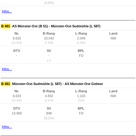
(9,8%)
Infos...
B 481
AS Münster-Ost (B 51) - Münster-Ost-Sudmühle (L 587)
Nr.
B-Rang
L-Rang
Land
6.632
10.042
2.049
NW
(13.924)
(7.638)
(1.462)
DTV
SV
BPL
-
-
FD
(-)
Infos...
B 481
Münster-Ost-Sudmühle (L 587) - AS Münster-Ost-Gelmer
Nr.
B-Rang
L-Rang
Land
6.633
4.832
1.103
NW
(13.925)
(2.474)
(523)
DTV
SV
BPL
13.900
848
FD
(6,1%)
Infos...