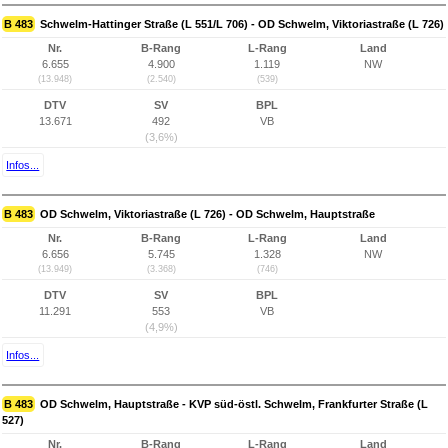
B 483
Schwelm-Hattinger Straße (L 551/L 706) - OD Schwelm, Viktoriastraße (L 726)
Nr.
B-Rang
L-Rang
Land
6.655
4.900
1.119
NW
(13.948)
(2.540)
(539)
DTV
SV
BPL
13.671
492
VB
(3,6%)
Infos...
B 483
OD Schwelm, Viktoriastraße (L 726) - OD Schwelm, Hauptstraße
Nr.
B-Rang
L-Rang
Land
6.656
5.745
1.328
NW
(13.949)
(3.368)
(746)
DTV
SV
BPL
11.291
553
VB
(4,9%)
Infos...
B 483
OD Schwelm, Hauptstraße - KVP süd-östl. Schwelm, Frankfurter Straße (L
527)
Nr.
B-Rang
L-Rang
Land