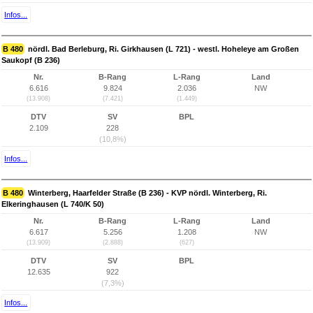
Infos...
B 480
nördl. Bad Berleburg, Ri. Girkhausen (L 721) - westl. Hoheleye am Großen
Saukopf (B 236)
Nr.
B-Rang
L-Rang
Land
6.616
9.824
2.036
NW
(13.908)
(7.421)
(1.449)
DTV
SV
BPL
2.109
228
(10,8%)
Infos...
B 480
Winterberg, Haarfelder Straße (B 236) - KVP nördl. Winterberg, Ri.
Elkeringhausen (L 740/K 50)
Nr.
B-Rang
L-Rang
Land
6.617
5.256
1.208
NW
(13.909)
(2.888)
(627)
DTV
SV
BPL
12.635
922
(7,3%)
Infos...