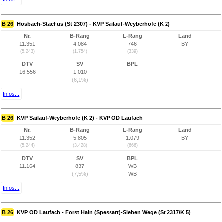
B 26
Hösbach-Stachus (St 2307) - KVP Sailauf-Weyberhöfe (K 2)
Nr.
B-Rang
L-Rang
Land
11.351
4.084
746
BY
(5.243)
(1.754)
(339)
DTV
SV
BPL
16.556
1.010
(6,1%)
Infos...
B 26
KVP Sailauf-Weyberhöfe (K 2) - KVP OD Laufach
Nr.
B-Rang
L-Rang
Land
11.352
5.805
1.079
BY
(5.244)
(3.428)
(666)
DTV
SV
BPL
11.164
837
WB
(7,5%)
WB
Infos...
B 26
KVP OD Laufach - Forst Hain (Spessart)-Sieben Wege (St 2317/K 5)