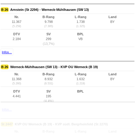
B 26
Arnstein (St 2294) - Werneck-Mühlhausen (SW 13)
Nr.
B-Rang
L-Rang
Land
11.367
9.798
1.738
BY
(5.259)
(7.395)
(1.325)
DTV
SV
BPL
2.184
299
VB
(13,7%)
Infos...
B 26
Werneck-Mühlhausen (SW 13) - KVP OU Werneck (B 19)
Nr.
B-Rang
L-Rang
Land
11.368
8.932
1.632
BY
(5.260)
(6.531)
(1.219)
DTV
SV
BPL
4.441
195
(4,4%)
Infos...
St 2447
KVP OU Werneck (B 19) - KVP südl. Bergrheinfeld (St 2270)
Nr.
B-Rang
L-Rang
Land