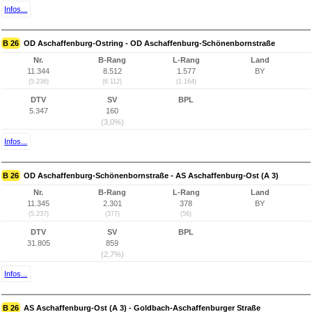
Infos...
B 26
OD Aschaffenburg-Ostring - OD Aschaffenburg-Schönenbornstraße
Nr.
B-Rang
L-Rang
Land
11.344
8.512
1.577
BY
(5.236)
(6.112)
(1.164)
DTV
SV
BPL
5.347
160
(3,0%)
Infos...
B 26
OD Aschaffenburg-Schönenbornstraße - AS Aschaffenburg-Ost (A 3)
Nr.
B-Rang
L-Rang
Land
11.345
2.301
378
BY
(5.237)
(377)
(56)
DTV
SV
BPL
31.805
859
(2,7%)
Infos...
B 26
AS Aschaffenburg-Ost (A 3) - Goldbach-Aschaffenburger Straße