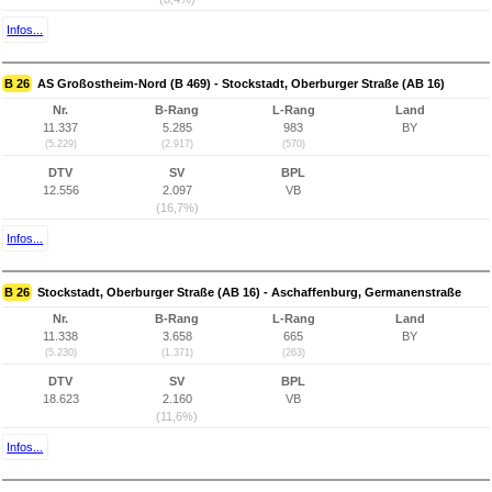
Infos...
B 26
AS Großostheim-Nord (B 469) - Stockstadt, Oberburger Straße (AB 16)
Nr.
B-Rang
L-Rang
Land
11.337
5.285
983
BY
(5.229)
(2.917)
(570)
DTV
SV
BPL
12.556
2.097
VB
(16,7%)
Infos...
B 26
Stockstadt, Oberburger Straße (AB 16) - Aschaffenburg, Germanenstraße
Nr.
B-Rang
L-Rang
Land
11.338
3.658
665
BY
(5.230)
(1.371)
(263)
DTV
SV
BPL
18.623
2.160
VB
(11,6%)
Infos...