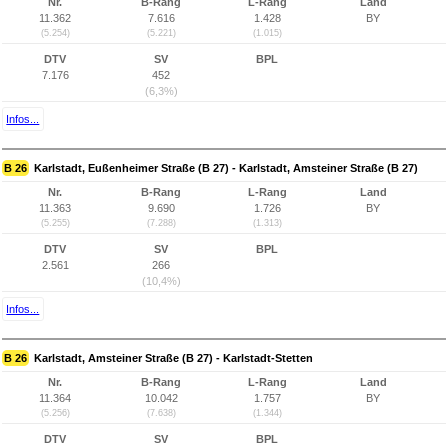
Nr.
B-Rang
L-Rang
Land
11.362
7.616
1.428
BY
(5.254)
(5.221)
(1.015)
DTV
SV
BPL
7.176
452
(6,3%)
Infos...
B 26
Karlstadt, Eußenheimer Straße (B 27) - Karlstadt, Amsteiner Straße (B 27)
Nr.
B-Rang
L-Rang
Land
11.363
9.690
1.726
BY
(5.255)
(7.288)
(1.313)
DTV
SV
BPL
2.561
266
(10,4%)
Infos...
B 26
Karlstadt, Amsteiner Straße (B 27) - Karlstadt-Stetten
Nr.
B-Rang
L-Rang
Land
11.364
10.042
1.757
BY
(5.256)
(7.638)
(1.344)
DTV
SV
BPL