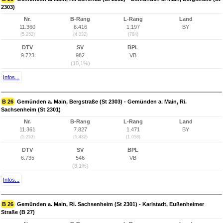
2303)
Nr.
B-Rang
L-Rang
Land
11.360
6.416
1.197
BY
(5.252)
(4.032)
(784)
DTV
SV
BPL
9.723
982
VB
(10,1%)
Infos...
B 26
Gemünden a. Main, Bergstraße (St 2303) - Gemünden a. Main, Ri.
Sachsenheim (St 2301)
Nr.
B-Rang
L-Rang
Land
11.361
7.827
1.471
BY
(5.253)
(5.432)
(1.058)
DTV
SV
BPL
6.735
546
VB
(8,1%)
Infos...
B 26
Gemünden a. Main, Ri. Sachsenheim (St 2301) - Karlstadt, Eußenheimer
Straße (B 27)