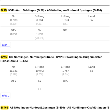
B 25
KVP nördl. Baldingen (B 29) - AS Nördlingen-Nordost/Löpsingen (B 466)
Nr.
B-Rang
L-Rang
Land
11.330
6.784
1.274
BY
(5.198)
(4.397)
(861)
DTV
SV
BPL
8.898
1.833
(20,6%)
Infos...
GVS
OD Nördlingen, Nürnberger Straße - KVP OD Nördlingen, Bürgermeister
Reiger Straße (B 466)
Nr.
B-Rang
L-Rang
Land
11.331
10.042
1.757
BY
(5.199)
(7.638)
(1.344)
DTV
SV
BPL
-
-
(-)
Infos...
B 466
AS Nördlingen-Nordost/Löpsingen (B 466) - AS Nördlingen-Ost/Möttingen (B