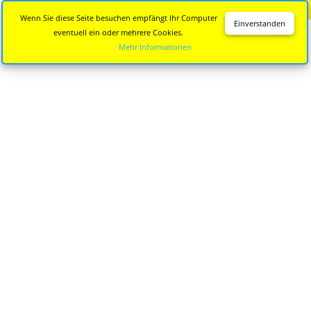
Diese Seite wird nicht mehr aktualisiert.
Zur neuen Seite
Wenn Sie diese Seite besuchen empfängt Ihr Computer
Einverstanden
eventuell ein oder mehrere Cookies.
Mehr Informationen