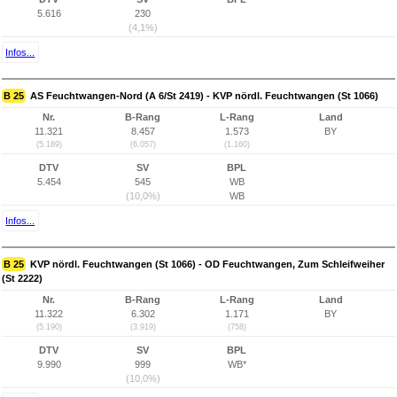
5.616
230
(4,1%)
Infos...
B 25
AS Feuchtwangen-Nord (A 6/St 2419) - KVP nördl. Feuchtwangen (St 1066)
Nr.
B-Rang
L-Rang
Land
11.321
8.457
1.573
BY
(5.189)
(6.057)
(1.160)
DTV
SV
BPL
5.454
545
WB
(10,0%)
WB
Infos...
B 25
KVP nördl. Feuchtwangen (St 1066) - OD Feuchtwangen, Zum Schleifweiher
(St 2222)
Nr.
B-Rang
L-Rang
Land
11.322
6.302
1.171
BY
(5.190)
(3.919)
(758)
DTV
SV
BPL
9.990
999
WB*
(10,0%)