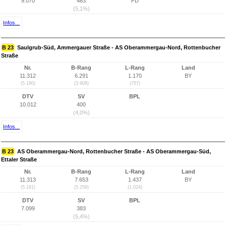
9.070
463
FD
(5,1%)
Infos...
B 23
Saulgrub-Süd, Ammergauer Straße - AS Oberammergau-Nord, Rottenbucher
Straße
Nr.
B-Rang
L-Rang
Land
11.312
6.291
1.170
BY
(5.180)
(3.908)
(757)
DTV
SV
BPL
10.012
400
(4,0%)
Infos...
B 23
AS Oberammergau-Nord, Rottenbucher Straße - AS Oberammergau-Süd,
Ettaler Straße
Nr.
B-Rang
L-Rang
Land
11.313
7.653
1.437
BY
(5.181)
(5.258)
(1.024)
DTV
SV
BPL
7.099
383
(5,4%)