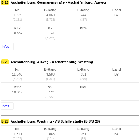
B 26
Aschaffenburg, Germanenstraße - Aschaffenburg, Auweg
Nr.
B-Rang
L-Rang
Land
11.339
4.060
744
BY
(5.231)
(1.733)
(337)
DTV
SV
BPL
16.637
1.131
(6,8%)
Infos...
B 26
Aschaffenburg, Auweg - Aschaffenburg, Westring
Nr.
B-Rang
L-Rang
Land
11.340
3.583
651
BY
(5.232)
(1.301)
(249)
DTV
SV
BPL
19.047
1.124
(5,9%)
Infos...
B 26
Aschaffenburg, Westring - AS Schillerstraße (B 8/B 26)
Nr.
B-Rang
L-Rang
Land
11.341
1.665
261
BY
(5.233)
(161)
(19)