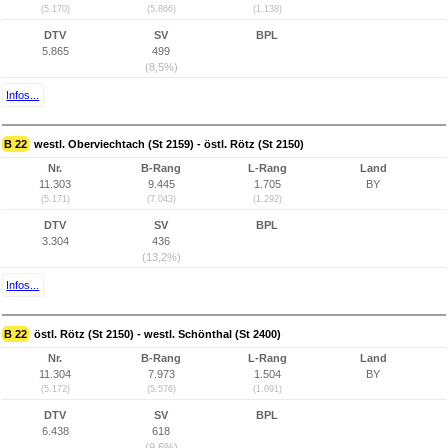
(5.170)
(5.866)
(1.138)
DTV
SV
BPL
5.865
499
(8,5%)
Infos...
B 22
westl. Oberviechtach (St 2159) - östl. Rötz (St 2150)
Nr.
B-Rang
L-Rang
Land
11.303
9.445
1.705
BY
(5.171)
(7.043)
(1.292)
DTV
SV
BPL
3.304
436
(13,2%)
Infos...
B 22
östl. Rötz (St 2150) - westl. Schönthal (St 2400)
Nr.
B-Rang
L-Rang
Land
11.304
7.973
1.504
BY
(5.172)
(5.576)
(1.091)
DTV
SV
BPL
6.438
618
(9,6%)