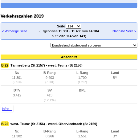
Verkehrszahlen 2019
Seite
< Vorherige Seite
(Ergebnisse
11.301
-
11.400
von
14.284
Nächste Seite >
auf
Seite 114 von 143
)
Abschnitt
B 22
Tännesberg (St 2157) - west. Teunz (St 2156)
Nr.
B-Rang
L-Rang
Land
11.301
9.403
1.700
BY
(5.169)
(7.001)
(1.287)
DTV
SV
BPL
3.412
413
(12,1%)
Infos...
B 22
west. Teunz (St 2156) - westl. Oberviechtach (St 2159)
Nr.
B-Rang
L-Rang
Land
11.302
8.266
1.551
BY