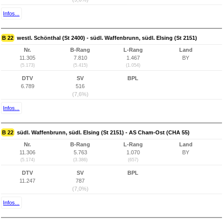
Infos...
B 22
westl. Schönthal (St 2400) - südl. Waffenbrunn, südl. Elsing (St 2151)
Nr.
B-Rang
L-Rang
Land
11.305
7.810
1.467
BY
(5.173)
(5.415)
(1.054)
DTV
SV
BPL
6.789
516
(7,6%)
Infos...
B 22
südl. Waffenbrunn, südl. Elsing (St 2151) - AS Cham-Ost (CHA 55)
Nr.
B-Rang
L-Rang
Land
11.306
5.763
1.070
BY
(5.174)
(3.386)
(657)
DTV
SV
BPL
11.247
787
(7,0%)
Infos...