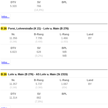
DTV
SV
BPL
5.320
766
(14,4%)
Infos...
B 26
Forst, Lohrerstraße (K 21) - Lohr a. Main (B 276)
Nr.
B-Rang
L-Rang
Land
11.356
7.795
1.466
BY
(5.248)
(5.400)
(1.053)
DTV
SV
BPL
6.823
628
WB
(9,2%)
WB
Infos...
B 26
Lohr a. Main (B 276) - AS Lohr a. Main (St 2315)
Nr.
B-Rang
L-Rang
Land
11.357
5.737
1.067
BY
(5.249)
(3.360)
(654)
DTV
SV
BPL
11.314
882
(7,8%)