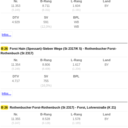
Nr.
B-Rang
L-Rang
Land
11.353
8.711
1.604
BY
(5.245)
(6.311)
(1.191)
DTV
SV
BPL
4.929
591
WB
(12,0%)
WB
Infos...
B 26
Forst Hain (Spessart)-Sieben Wege (St 2317/K 5) - Rothenbucher Forst-
Rothenbuch (St 2317)
Nr.
B-Rang
L-Rang
Land
11.354
8.806
1.617
BY
(5.246)
(6.406)
(1.204)
DTV
SV
BPL
4.717
755
(16,0%)
Infos...
B 26
Rothenbucher Forst-Rothenbuch (St 2317) - Forst, Lohrerstraße (K 21)
Nr.
B-Rang
L-Rang
Land
11.355
8.528
1.578
BY
(5.247)
(6.128)
(1.165)