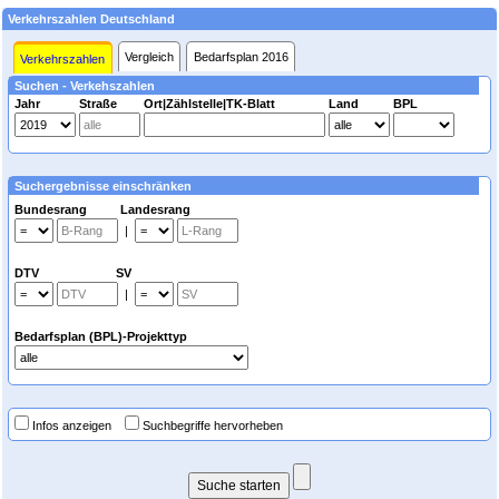
Verkehrszahlen Deutschland
Vergleich
Bedarfsplan 2016
Verkehrszahlen
Suchen - Verkehszahlen
Jahr
Straße
Ort|Zählstelle|TK-Blatt
Land
BPL
Suchergebnisse einschränken
Bundesrang Landesrang
|
DTV SV
|
Bedarfsplan (BPL)-Projekttyp
Infos anzeigen
Suchbegriffe hervorheben