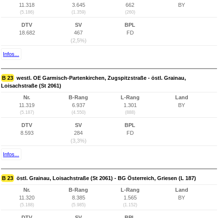
11.318
3.645
662
BY
(5.186)
(1.359)
(260)
DTV
SV
BPL
18.682
467
FD
(2,5%)
Infos...
B 23
westl. OE Garmisch-Partenkirchen, Zugspitzstraße - östl. Grainau,
Loisachstraße (St 2061)
Nr.
B-Rang
L-Rang
Land
11.319
6.937
1.301
BY
(5.187)
(4.550)
(888)
DTV
SV
BPL
8.593
284
FD
(3,3%)
Infos...
B 23
östl. Grainau, Loisachstraße (St 2061) - BG Österreich, Griesen (L 187)
Nr.
B-Rang
L-Rang
Land
11.320
8.385
1.565
BY
(5.188)
(5.985)
(1.152)
DTV
SV
BPL