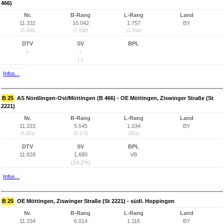
466)
Nr.
B-Rang
L-Rang
Land
11.332
10.042
1.757
BY
(5.200)
(7.638)
(1.344)
DTV
SV
BPL
-
-
(-)
Infos...
B 25
AS Nördlingen-Ost/Möttingen (B 466) - OE Möttingen, Ziswinger Straße (St
2221)
Nr.
B-Rang
L-Rang
Land
11.333
5.545
1.034
BY
(5.201)
(3.172)
(621)
DTV
SV
BPL
11.828
1.680
VB
(14,2%)
Infos...
B 25
OE Möttingen, Ziswinger Straße (St 2221) - südl. Hoppingen
Nr.
B-Rang
L-Rang
Land
11.334
6.014
1.116
BY