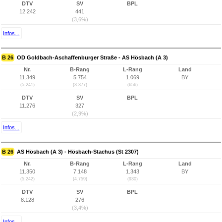
DTV
SV
BPL
12.242
441
(3,6%)
Infos...
B 26
OD Goldbach-Aschaffenburger Straße - AS Hösbach (A 3)
Nr.
B-Rang
L-Rang
Land
11.349
5.754
1.069
BY
(5.241)
(3.377)
(656)
DTV
SV
BPL
11.276
327
(2,9%)
Infos...
B 26
AS Hösbach (A 3) - Hösbach-Stachus (St 2307)
Nr.
B-Rang
L-Rang
Land
11.350
7.148
1.343
BY
(5.242)
(4.759)
(930)
DTV
SV
BPL
8.128
276
(3,4%)
Infos...