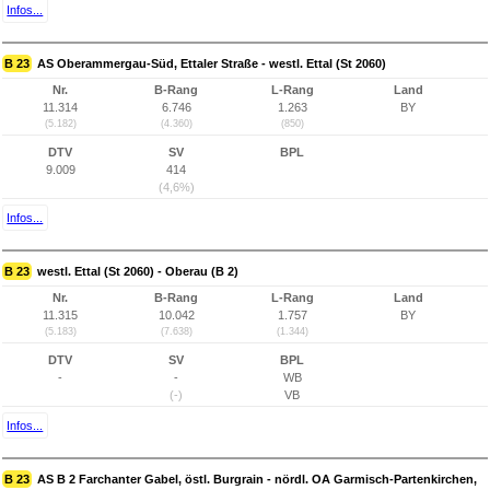
Infos...
B 23
AS Oberammergau-Süd, Ettaler Straße - westl. Ettal (St 2060)
Nr.
B-Rang
L-Rang
Land
11.314
6.746
1.263
BY
(5.182)
(4.360)
(850)
DTV
SV
BPL
9.009
414
(4,6%)
Infos...
B 23
westl. Ettal (St 2060) - Oberau (B 2)
Nr.
B-Rang
L-Rang
Land
11.315
10.042
1.757
BY
(5.183)
(7.638)
(1.344)
DTV
SV
BPL
-
-
WB
(-)
VB
Infos...
B 23
AS B 2 Farchanter Gabel, östl. Burgrain - nördl. OA Garmisch-Partenkirchen,