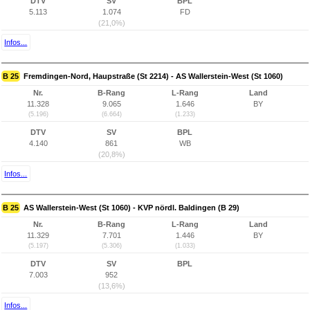
DTV
SV
BPL
5.113
1.074
FD
(21,0%)
Infos...
B 25
Fremdingen-Nord, Haupstraße (St 2214) - AS Wallerstein-West (St 1060)
Nr.
B-Rang
L-Rang
Land
11.328
9.065
1.646
BY
(5.196)
(6.664)
(1.233)
DTV
SV
BPL
4.140
861
WB
(20,8%)
Infos...
B 25
AS Wallerstein-West (St 1060) - KVP nördl. Baldingen (B 29)
Nr.
B-Rang
L-Rang
Land
11.329
7.701
1.446
BY
(5.197)
(5.306)
(1.033)
DTV
SV
BPL
7.003
952
(13,6%)
Infos...