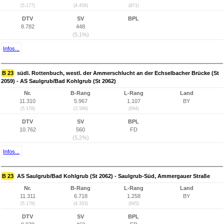
(5.177)
(4.459)
(871)
DTV
SV
BPL
8.782
448
(5,1%)
Infos...
B 23
südl. Rottenbuch, westl. der Ammerschlucht an der Echselbacher Brücke (St
2059) - AS Saulgrub/Bad Kohlgrub (St 2062)
Nr.
B-Rang
L-Rang
Land
11.310
5.967
1.107
BY
(5.178)
(3.586)
(694)
DTV
SV
BPL
10.762
560
FD
(5,2%)
Infos...
B 23
AS Saulgrub/Bad Kohlgrub (St 2062) - Saulgrub-Süd, Ammergauer Straße
Nr.
B-Rang
L-Rang
Land
11.311
6.718
1.258
BY
(5.179)
(4.333)
(845)
DTV
SV
BPL