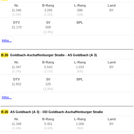
Nr.
B-Rang
L-Rang
Land
11.346
3.255
588
BY
(5.238)
(1.023)
(194)
DTV
SV
BPL
21.170
508
(2,4%)
Infos...
B 26
Goldbach-Aschaffenburger Straße - AS Goldbach (A 3)
Nr.
B-Rang
L-Rang
Land
11.347
5.543
1.033
BY
(5.239)
(3.170)
(620)
DTV
SV
BPL
11.832
225
(1,9%)
Infos...
B 26
AS Goldbach (A 3) - OD Goldbach-Aschaffenburger Straße
Nr.
B-Rang
L-Rang
Land
11.348
5.401
1.006
BY
(5.240)
(3.029)
(593)