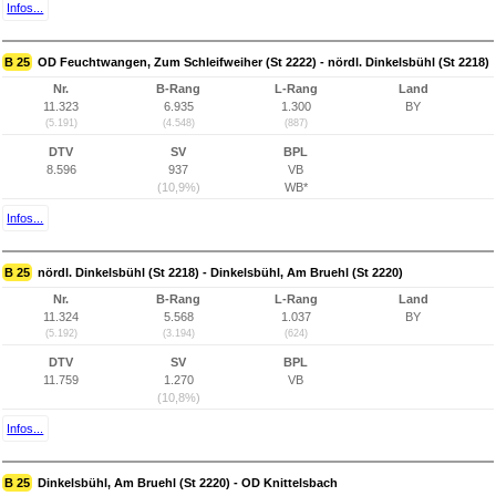
Infos...
B 25
OD Feuchtwangen, Zum Schleifweiher (St 2222) - nördl. Dinkelsbühl (St 2218)
Nr.
B-Rang
L-Rang
Land
11.323
6.935
1.300
BY
(5.191)
(4.548)
(887)
DTV
SV
BPL
8.596
937
VB
(10,9%)
WB*
Infos...
B 25
nördl. Dinkelsbühl (St 2218) - Dinkelsbühl, Am Bruehl (St 2220)
Nr.
B-Rang
L-Rang
Land
11.324
5.568
1.037
BY
(5.192)
(3.194)
(624)
DTV
SV
BPL
11.759
1.270
VB
(10,8%)
Infos...
B 25
Dinkelsbühl, Am Bruehl (St 2220) - OD Knittelsbach