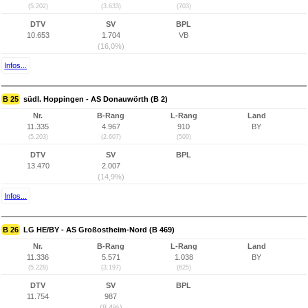
(5.202)
(3.633)
(703)
DTV
SV
BPL
10.653
1.704
VB
(16,0%)
Infos...
B 25
südl. Hoppingen - AS Donauwörth (B 2)
Nr.
B-Rang
L-Rang
Land
11.335
4.967
910
BY
(5.203)
(2.607)
(500)
DTV
SV
BPL
13.470
2.007
(14,9%)
Infos...
B 26
LG HE/BY - AS Großostheim-Nord (B 469)
Nr.
B-Rang
L-Rang
Land
11.336
5.571
1.038
BY
(5.228)
(3.197)
(625)
DTV
SV
BPL
11.754
987
(8,4%)