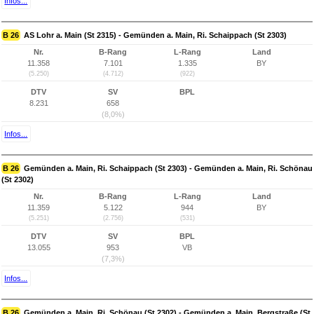
Infos...
B 26
AS Lohr a. Main (St 2315) - Gemünden a. Main, Ri. Schaippach (St 2303)
Nr.
B-Rang
L-Rang
Land
11.358
7.101
1.335
BY
(5.250)
(4.712)
(922)
DTV
SV
BPL
8.231
658
(8,0%)
Infos...
B 26
Gemünden a. Main, Ri. Schaippach (St 2303) - Gemünden a. Main, Ri. Schönau
(St 2302)
Nr.
B-Rang
L-Rang
Land
11.359
5.122
944
BY
(5.251)
(2.756)
(531)
DTV
SV
BPL
13.055
953
VB
(7,3%)
Infos...
B 26
Gemünden a. Main, Ri. Schönau (St 2302) - Gemünden a. Main, Bergstraße (St