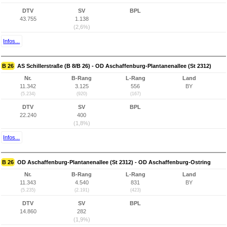
DTV
SV
BPL
43.755
1.138
(2,6%)
Infos...
B 26
AS Schillerstraße (B 8/B 26) - OD Aschaffenburg-Plantanenallee (St 2312)
Nr.
B-Rang
L-Rang
Land
11.342
3.125
556
BY
(5.234)
(920)
(167)
DTV
SV
BPL
22.240
400
(1,8%)
Infos...
B 26
OD Aschaffenburg-Plantanenallee (St 2312) - OD Aschaffenburg-Ostring
Nr.
B-Rang
L-Rang
Land
11.343
4.540
831
BY
(5.235)
(2.191)
(423)
DTV
SV
BPL
14.860
282
(1,9%)