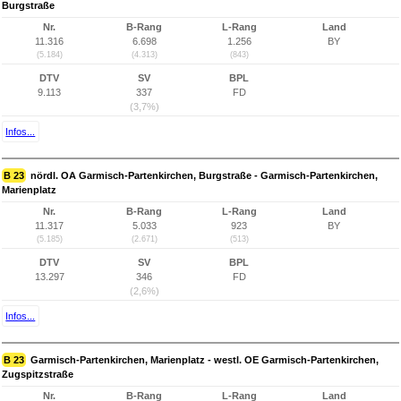
Burgstraße
Nr.
B-Rang
L-Rang
Land
11.316
6.698
1.256
BY
(5.184)
(4.313)
(843)
DTV
SV
BPL
9.113
337
FD
(3,7%)
Infos...
B 23
nördl. OA Garmisch-Partenkirchen, Burgstraße - Garmisch-Partenkirchen,
Marienplatz
Nr.
B-Rang
L-Rang
Land
11.317
5.033
923
BY
(5.185)
(2.671)
(513)
DTV
SV
BPL
13.297
346
FD
(2,6%)
Infos...
B 23
Garmisch-Partenkirchen, Marienplatz - westl. OE Garmisch-Partenkirchen,
Zugspitzstraße
Nr.
B-Rang
L-Rang
Land