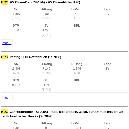
B 22
AS Cham-Ost (CHA 55) - AS Cham-Mitte (B 20)
Nr.
B-Rang
L-Rang
Land
11.307
3.905
716
BY
(5.175)
(1.591)
(311)
DTV
SV
BPL
17.307
1.246
(7,2%)
Infos...
B 23
Peiting - OD Rottenbuch (St 2058)
Nr.
B-Rang
L-Rang
Land
11.308
7.149
1.344
BY
(5.176)
(4.760)
(931)
DTV
SV
BPL
8.127
439
(5,4%)
Infos...
B 23
OD Rottenbuch (St 2058) - südl. Rottenbuch, westl. der Ammerschlucht an
der Echselbacher Brücke (St 2059)
Nr.
B-Rang
L-Rang
Land
11.309
6.846
1.284
BY