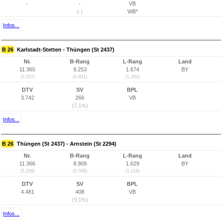
-
-
VB
(-)
WB*
Infos...
B 26
Karlstadt-Stetten - Thüngen (St 2437)
Nr.
B-Rang
L-Rang
Land
11.365
9.253
1.674
BY
(5.257)
(6.851)
(1.261)
DTV
SV
BPL
3.742
266
VB
(7,1%)
Infos...
B 26
Thüngen (St 2437) - Arnstein (St 2294)
Nr.
B-Rang
L-Rang
Land
11.366
8.909
1.629
BY
(5.258)
(6.508)
(1.216)
DTV
SV
BPL
4.481
408
VB
(9,1%)
Infos...