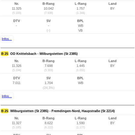
Nr.
B-Rang
L-Rang
Land
11.325
10.042
1.757
BY
(5.193)
(7.638)
(1.344)
DTV
SV
BPL
-
-
WB
(-)
VB
Infos...
B 25
OD Knittelsbach - Wilburgstetten (St 2385)
Nr.
B-Rang
L-Rang
Land
11.326
7.698
1.445
BY
(5.194)
(5.303)
(1.032)
DTV
SV
BPL
7.011
1.704
WB
(24,3%)
Infos...
B 25
Wilburgstetten (St 2385) - Fremdingen-Nord, Haupstraße (St 2214)
Nr.
B-Rang
L-Rang
Land
11.327
8.622
1.590
BY
(5.195)
(6.222)
(1.177)