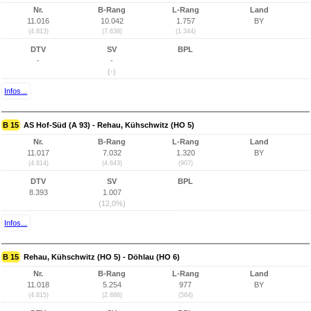
Nr.
B-Rang
L-Rang
Land
11.016
10.042
1.757
BY
(4.813)
(7.638)
(1.344)
DTV
SV
BPL
-
-
(-)
Infos...
B 15
AS Hof-Süd (A 93) - Rehau, Kühschwitz (HO 5)
Nr.
B-Rang
L-Rang
Land
11.017
7.032
1.320
BY
(4.814)
(4.643)
(907)
DTV
SV
BPL
8.393
1.007
(12,0%)
Infos...
B 15
Rehau, Kühschwitz (HO 5) - Döhlau (HO 6)
Nr.
B-Rang
L-Rang
Land
11.018
5.254
977
BY
(4.815)
(2.886)
(564)