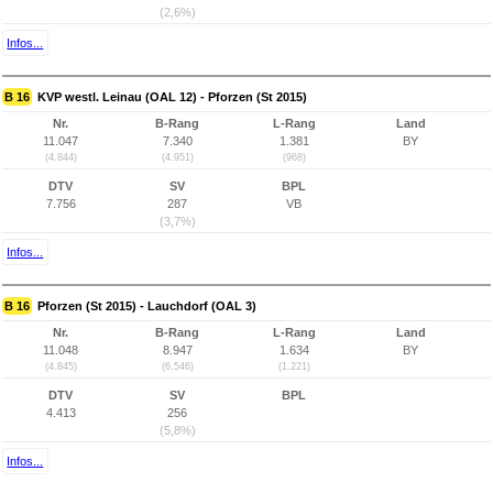
(2,6%)
Infos...
B 16
KVP westl. Leinau (OAL 12) - Pforzen (St 2015)
Nr.
B-Rang
L-Rang
Land
11.047
7.340
1.381
BY
(4.844)
(4.951)
(968)
DTV
SV
BPL
7.756
287
VB
(3,7%)
Infos...
B 16
Pforzen (St 2015) - Lauchdorf (OAL 3)
Nr.
B-Rang
L-Rang
Land
11.048
8.947
1.634
BY
(4.845)
(6.546)
(1.221)
DTV
SV
BPL
4.413
256
(5,8%)
Infos...