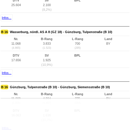
DTV
SV
BPL
25.604
2.100
(8,2%)
Infos...
B 16
Wasserburg, nördl. AS A 8 (GZ 18) - Günzburg, Tulpenstraße (B 10)
Nr.
B-Rang
L-Rang
Land
11.068
3.833
700
BY
(4.865)
(1.523)
(295)
DTV
SV
BPL
17.656
1.925
(10,9%)
Infos...
B 16
Günzburg, Tulpenstraße (B 10) - Günzburg, Siemensstraße (B 10)
Nr.
B-Rang
L-Rang
Land
11.069
4.204
775
BY
(4.866)
(1.867)
(368)
DTV
SV
BPL
16.063
1.638
(10,2%)
Infos...