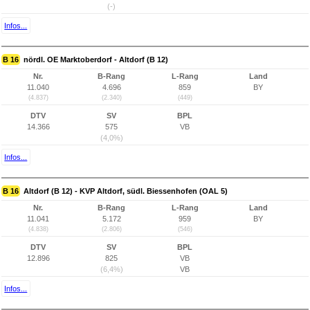
(-)
Infos...
B 16
nördl. OE Marktoberdorf - Altdorf (B 12)
Nr.
B-Rang
L-Rang
Land
11.040
4.696
859
BY
(4.837)
(2.340)
(449)
DTV
SV
BPL
14.366
575
VB
(4,0%)
Infos...
B 16
Altdorf (B 12) - KVP Altdorf, südl. Biessenhofen (OAL 5)
Nr.
B-Rang
L-Rang
Land
11.041
5.172
959
BY
(4.838)
(2.806)
(546)
DTV
SV
BPL
12.896
825
VB
(6,4%)
VB
Infos...