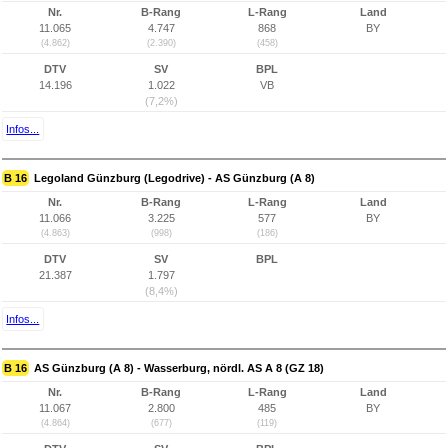
Nr.
B-Rang
L-Rang
Land
11.065
4.747
868
BY
(4.862)
(2.390)
(458)
DTV
SV
BPL
14.196
1.022
VB
(7,2%)
Infos...
B 16
Legoland Günzburg (Legodrive) - AS Günzburg (A 8)
Nr.
B-Rang
L-Rang
Land
11.066
3.225
577
BY
(4.863)
(998)
(186)
DTV
SV
BPL
21.387
1.797
(8,4%)
Infos...
B 16
AS Günzburg (A 8) - Wasserburg, nördl. AS A 8 (GZ 18)
Nr.
B-Rang
L-Rang
Land
11.067
2.800
485
BY
(4.864)
(677)
(119)