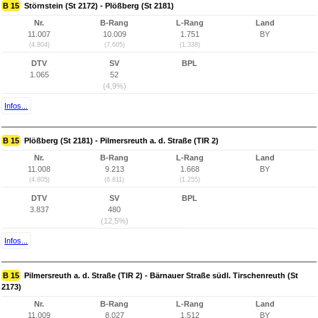
B 15
Störnstein (St 2172) - Plößberg (St 2181)
Nr.
B-Rang
L-Rang
Land
11.007
10.009
1.751
BY
(4.804)
(7.605)
(1.338)
DTV
SV
BPL
1.065
52
(4,9%)
Infos...
B 15
Plößberg (St 2181) - Pilmersreuth a. d. Straße (TIR 2)
Nr.
B-Rang
L-Rang
Land
11.008
9.213
1.668
BY
(4.805)
(6.811)
(1.255)
DTV
SV
BPL
3.837
480
(12,5%)
Infos...
B 15
Pilmersreuth a. d. Straße (TIR 2) - Bärnauer Straße südl. Tirschenreuth (St
2173)
Nr.
B-Rang
L-Rang
Land
11.009
8.027
1.512
BY