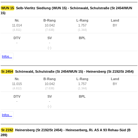
WUN 15
Selb-Vierlitz Siedlung (WUN 15) - Schönwald, Schulstraße (St 2454/WUN
15)
Nr.
B-Rang
L-Rang
Land
11.014
10.042
1.757
BY
(4.811)
(7.638)
(1.344)
DTV
SV
BPL
-
-
(-)
Infos...
St 2454
Schönwald, Schulstraße (St 2454/WUN 15) - Heinersberg (St 2192/St 2454)
Nr.
B-Rang
L-Rang
Land
11.015
10.042
1.757
BY
(4.812)
(7.638)
(1.344)
DTV
SV
BPL
-
-
(-)
Infos...
St 2192
Heinersberg (St 2192/St 2454) - Heineserberg, Ri. AS A 93 Rehau-Süd (B
289)