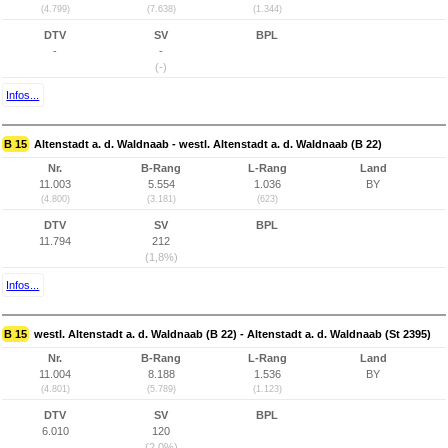
(4.799)
(7.638)
(1.344)
DTV
SV
BPL
-
-
(-)
Infos...
B 15
Altenstadt a. d. Waldnaab - westl. Altenstadt a. d. Waldnaab (B 22)
Nr.
B-Rang
L-Rang
Land
11.003
5.554
1.036
BY
(4.800)
(3.181)
(623)
DTV
SV
BPL
11.794
212
(1,8%)
Infos...
B 15
westl. Altenstadt a. d. Waldnaab (B 22) - Altenstadt a. d. Waldnaab (St 2395)
Nr.
B-Rang
L-Rang
Land
11.004
8.188
1.536
BY
(4.801)
(5.789)
(1.123)
DTV
SV
BPL
6.010
120
(2,0%)