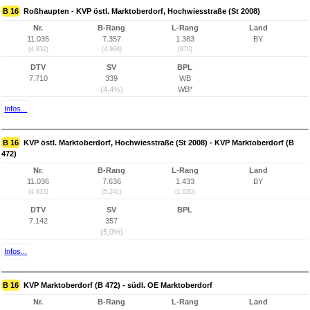
B 16
Roßhaupten - KVP östl. Marktoberdorf, Hochwiesstraße (St 2008)
Nr.
B-Rang
L-Rang
Land
11.035
7.357
1.383
BY
(4.832)
(4.968)
(970)
DTV
SV
BPL
7.710
339
WB
(4,4%)
WB*
Infos...
B 16
KVP östl. Marktoberdorf, Hochwiesstraße (St 2008) - KVP Marktoberdorf (B
472)
Nr.
B-Rang
L-Rang
Land
11.036
7.636
1.433
BY
(4.833)
(5.241)
(1.020)
DTV
SV
BPL
7.142
357
(5,0%)
Infos...
B 16
KVP Marktoberdorf (B 472) - südl. OE Marktoberdorf
Nr.
B-Rang
L-Rang
Land