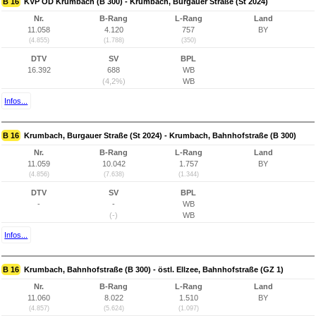
B 16
KVP OD Krumbach (B 300) - Krumbach, Burgauer Straße (St 2024)
Nr.
B-Rang
L-Rang
Land
11.058
4.120
757
BY
(4.855)
(1.788)
(350)
DTV
SV
BPL
16.392
688
WB
(4,2%)
WB
Infos...
B 16
Krumbach, Burgauer Straße (St 2024) - Krumbach, Bahnhofstraße (B 300)
Nr.
B-Rang
L-Rang
Land
11.059
10.042
1.757
BY
(4.856)
(7.638)
(1.344)
DTV
SV
BPL
-
-
WB
(-)
WB
Infos...
B 16
Krumbach, Bahnhofstraße (B 300) - östl. Ellzee, Bahnhofstraße (GZ 1)
Nr.
B-Rang
L-Rang
Land
11.060
8.022
1.510
BY
(4.857)
(5.624)
(1.097)