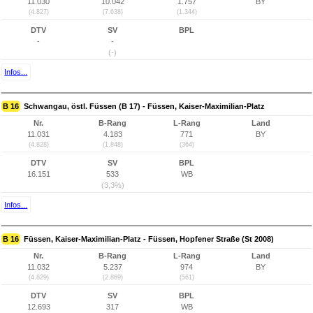
11.030
10.042
1.757
BY
(4.827)
(7.638)
(1.344)
DTV
SV
BPL
-
-
(-)
Infos...
B 16
Schwangau, östl. Füssen (B 17) - Füssen, Kaiser-Maximilian-Platz
Nr.
B-Rang
L-Rang
Land
11.031
4.183
771
BY
(4.828)
(1.848)
(364)
DTV
SV
BPL
16.151
533
WB
(3,3%)
Infos...
B 16
Füssen, Kaiser-Maximilian-Platz - Füssen, Hopfener Straße (St 2008)
Nr.
B-Rang
L-Rang
Land
11.032
5.237
974
BY
(4.829)
(2.869)
(561)
DTV
SV
BPL
12.693
317
WB