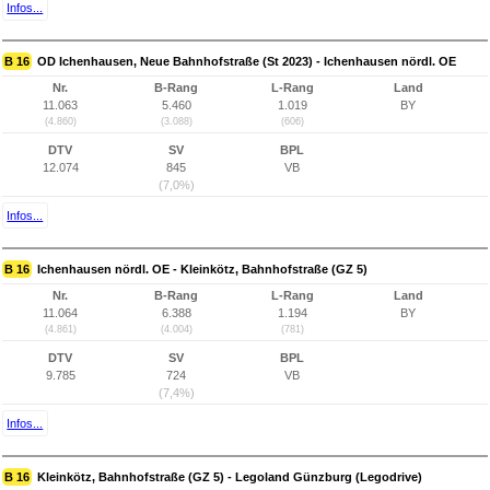
Infos...
B 16
OD Ichenhausen, Neue Bahnhofstraße (St 2023) - Ichenhausen nördl. OE
Nr.
B-Rang
L-Rang
Land
11.063
5.460
1.019
BY
(4.860)
(3.088)
(606)
DTV
SV
BPL
12.074
845
VB
(7,0%)
Infos...
B 16
Ichenhausen nördl. OE - Kleinkötz, Bahnhofstraße (GZ 5)
Nr.
B-Rang
L-Rang
Land
11.064
6.388
1.194
BY
(4.861)
(4.004)
(781)
DTV
SV
BPL
9.785
724
VB
(7,4%)
Infos...
B 16
Kleinkötz, Bahnhofstraße (GZ 5) - Legoland Günzburg (Legodrive)