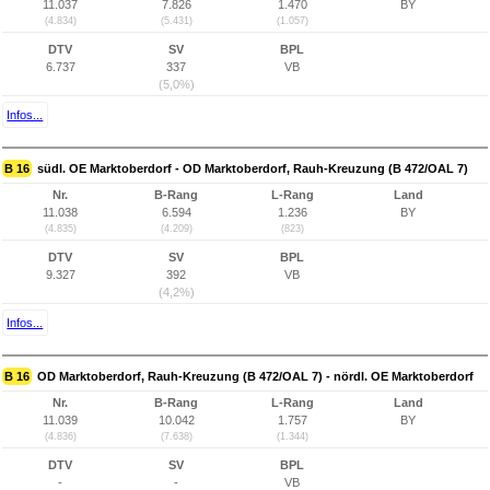
11.037
7.826
1.470
BY
(4.834)
(5.431)
(1.057)
DTV
SV
BPL
6.737
337
VB
(5,0%)
Infos...
B 16
südl. OE Marktoberdorf - OD Marktoberdorf, Rauh-Kreuzung (B 472/OAL 7)
Nr.
B-Rang
L-Rang
Land
11.038
6.594
1.236
BY
(4.835)
(4.209)
(823)
DTV
SV
BPL
9.327
392
VB
(4,2%)
Infos...
B 16
OD Marktoberdorf, Rauh-Kreuzung (B 472/OAL 7) - nördl. OE Marktoberdorf
Nr.
B-Rang
L-Rang
Land
11.039
10.042
1.757
BY
(4.836)
(7.638)
(1.344)
DTV
SV
BPL
-
-
VB