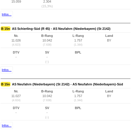
15.059
2.304
(15,3%)
Infos...
B 15n
AS Schierling-Süd (R 45) - AS Neufahrn (Niederbayern) (St 2142)
Nr.
B-Rang
L-Rang
Land
11.026
10.042
1.757
BY
(4.823)
(7.638)
(1.344)
DTV
SV
BPL
-
-
(-)
Infos...
B 15n
AS Neufahrn (Niederbayern) (St 2142) - AS Neufahrn (Niederbayern)-Süd
Nr.
B-Rang
L-Rang
Land
11.027
10.042
1.757
BY
(4.824)
(7.638)
(1.344)
DTV
SV
BPL
-
-
(-)
Infos...