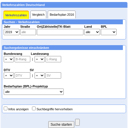
Verkehrszahlen Deutschland
Vergleich
Bedarfsplan 2016
Verkehrszahlen
Suchen - Verkehszahlen
Jahr
Straße
Ort|Zählstelle|TK-Blatt
Land
BPL
Suchergebnisse einschränken
Bundesrang Landesrang
|
DTV SV
|
Bedarfsplan (BPL)-Projekttyp
Infos anzeigen
Suchbegriffe hervorheben