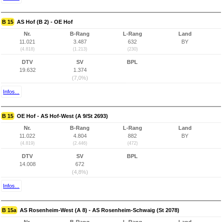
B 15
AS Hof (B 2) - OE Hof
Nr.
B-Rang
L-Rang
Land
11.021
3.487
632
BY
(4.818)
(1.213)
(230)
DTV
SV
BPL
19.632
1.374
(7,0%)
Infos...
B 15
OE Hof - AS Hof-West (A 9/St 2693)
Nr.
B-Rang
L-Rang
Land
11.022
4.804
882
BY
(4.819)
(2.446)
(472)
DTV
SV
BPL
14.008
672
(4,8%)
Infos...
B 15a
AS Rosenheim-West (A 8) - AS Rosenheim-Schwaig (St 2078)