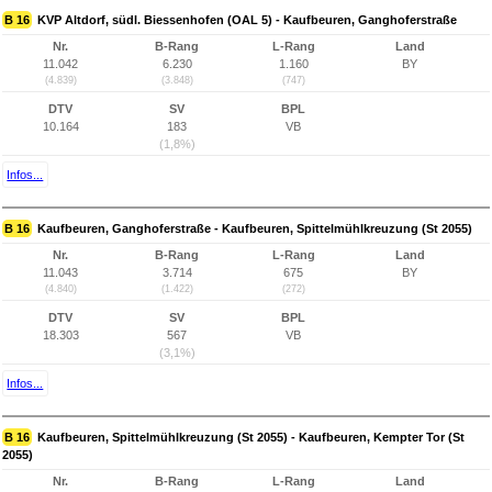
B 16
KVP Altdorf, südl. Biessenhofen (OAL 5) - Kaufbeuren, Ganghoferstraße
Nr.
B-Rang
L-Rang
Land
11.042
6.230
1.160
BY
(4.839)
(3.848)
(747)
DTV
SV
BPL
10.164
183
VB
(1,8%)
Infos...
B 16
Kaufbeuren, Ganghoferstraße - Kaufbeuren, Spittelmühlkreuzung (St 2055)
Nr.
B-Rang
L-Rang
Land
11.043
3.714
675
BY
(4.840)
(1.422)
(272)
DTV
SV
BPL
18.303
567
VB
(3,1%)
Infos...
B 16
Kaufbeuren, Spittelmühlkreuzung (St 2055) - Kaufbeuren, Kempter Tor (St
2055)
Nr.
B-Rang
L-Rang
Land