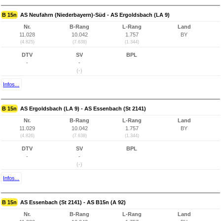
B 15n
AS Neufahrn (Niederbayern)-Süd - AS Ergoldsbach (LA 9)
Nr.
B-Rang
L-Rang
Land
11.028
10.042
1.757
BY
(4.825)
(7.638)
(1.344)
DTV
SV
BPL
-
-
(-)
Infos...
B 15n
AS Ergoldsbach (LA 9) - AS Essenbach (St 2141)
Nr.
B-Rang
L-Rang
Land
11.029
10.042
1.757
BY
(4.826)
(7.638)
(1.344)
DTV
SV
BPL
-
-
(-)
Infos...
B 15n
AS Essenbach (St 2141) - AS B15n (A 92)
Nr.
B-Rang
L-Rang
Land