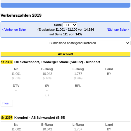
Verkehrszahlen 2019
Seite
< Vorherige Seite
(Ergebnisse
11.001
-
11.100
von
14.284
Nächste Seite >
auf
Seite 111 von 143
)
Abschnitt
St 2397
OD Schwandorf, Fronberger Straße (SAD 22) - Krondorf
Nr.
B-Rang
L-Rang
Land
11.001
10.042
1.757
BY
(4.798)
(7.638)
(1.344)
DTV
SV
BPL
-
-
(-)
Infos...
St 2397
Krondorf - AS Schwandorf (B 85)
Nr.
B-Rang
L-Rang
Land
11.002
10.042
1.757
BY