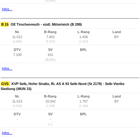
(5,5%)
Infos...
B 15
OE Tirschenreuth - südl. Mitterteich (B 299)
Nr.
B-Rang
L-Rang
Land
11.012
7.652
1.436
BY
(4.809)
(5.257)
(1.023)
DTV
SV
BPL
7.100
611
(8,6%)
Infos...
GVS
KVP Selb, Hofer Straße, Ri. AS A 93 Selb-Nord (St 2179) - Selb-Vierlitz
Siedlung (WUN 15)
Nr.
B-Rang
L-Rang
Land
11.013
10.042
1.757
BY
(4.810)
(7.638)
(1.344)
DTV
SV
BPL
-
-
(-)
Infos...