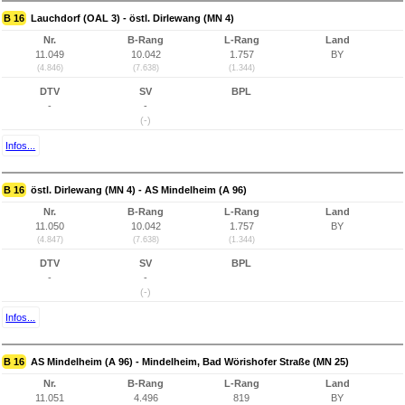
B 16
Lauchdorf (OAL 3) - östl. Dirlewang (MN 4)
Nr.
B-Rang
L-Rang
Land
11.049
10.042
1.757
BY
(4.846)
(7.638)
(1.344)
DTV
SV
BPL
-
-
(-)
Infos...
B 16
östl. Dirlewang (MN 4) - AS Mindelheim (A 96)
Nr.
B-Rang
L-Rang
Land
11.050
10.042
1.757
BY
(4.847)
(7.638)
(1.344)
DTV
SV
BPL
-
-
(-)
Infos...
B 16
AS Mindelheim (A 96) - Mindelheim, Bad Wörishofer Straße (MN 25)
Nr.
B-Rang
L-Rang
Land
11.051
4.496
819
BY