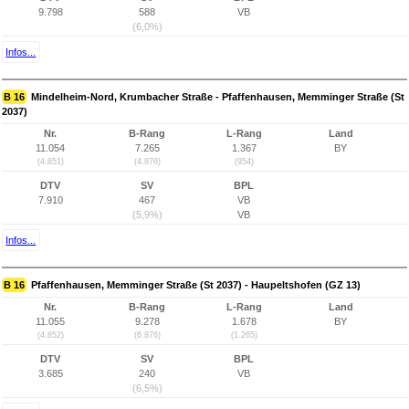
9.798
588
VB
(6,0%)
Infos...
B 16
Mindelheim-Nord, Krumbacher Straße - Pfaffenhausen, Memminger Straße (St
2037)
Nr.
B-Rang
L-Rang
Land
11.054
7.265
1.367
BY
(4.851)
(4.876)
(954)
DTV
SV
BPL
7.910
467
VB
(5,9%)
VB
Infos...
B 16
Pfaffenhausen, Memminger Straße (St 2037) - Haupeltshofen (GZ 13)
Nr.
B-Rang
L-Rang
Land
11.055
9.278
1.678
BY
(4.852)
(6.876)
(1.265)
DTV
SV
BPL
3.685
240
VB
(6,5%)