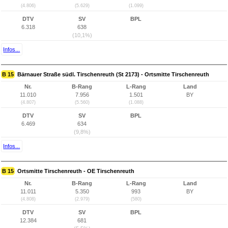
(4.806)
(5.629)
(1.099)
DTV
SV
BPL
6.318
638
(10,1%)
Infos...
B 15
Bärnauer Straße südl. Tirschenreuth (St 2173) - Ortsmitte Tirschenreuth
Nr.
B-Rang
L-Rang
Land
11.010
7.956
1.501
BY
(4.807)
(5.560)
(1.088)
DTV
SV
BPL
6.469
634
(9,8%)
Infos...
B 15
Ortsmitte Tirschenreuth - OE Tirschenreuth
Nr.
B-Rang
L-Rang
Land
11.011
5.350
993
BY
(4.808)
(2.979)
(580)
DTV
SV
BPL
12.384
681