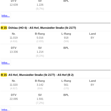
DTV
SV
BPL
12.639
1.226
(9,7%)
Infos...
B 15
Döhlau (HO 6) - AS Hof, Wunsiedler Straße (St 2177)
Nr.
B-Rang
L-Rang
Land
11.019
5.016
918
BY
(4.816)
(2.655)
(508)
DTV
SV
BPL
13.336
1.214
(9,1%)
Infos...
B 15
AS Hof, Wunsiedler Straße (St 2177) - AS Hof (B 2)
Nr.
B-Rang
L-Rang
Land
11.020
3.142
561
BY
(4.817)
(934)
(170)
DTV
SV
BPL
22.095
1.591
(7,2%)
Infos...