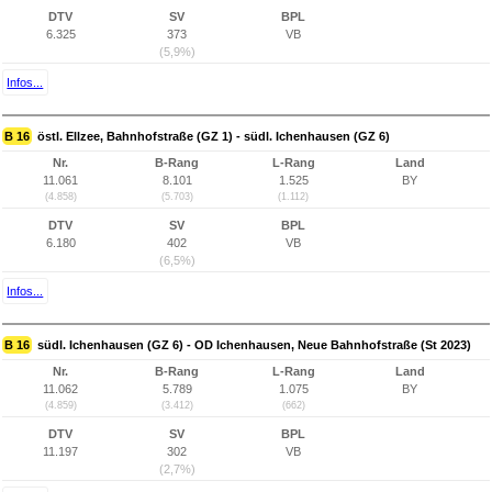
DTV
SV
BPL
6.325
373
VB
(5,9%)
Infos...
B 16
östl. Ellzee, Bahnhofstraße (GZ 1) - südl. Ichenhausen (GZ 6)
Nr.
B-Rang
L-Rang
Land
11.061
8.101
1.525
BY
(4.858)
(5.703)
(1.112)
DTV
SV
BPL
6.180
402
VB
(6,5%)
Infos...
B 16
südl. Ichenhausen (GZ 6) - OD Ichenhausen, Neue Bahnhofstraße (St 2023)
Nr.
B-Rang
L-Rang
Land
11.062
5.789
1.075
BY
(4.859)
(3.412)
(662)
DTV
SV
BPL
11.197
302
VB
(2,7%)