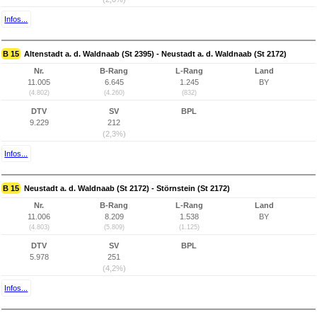
Infos...
B 15
Altenstadt a. d. Waldnaab (St 2395) - Neustadt a. d. Waldnaab (St 2172)
Nr.
B-Rang
L-Rang
Land
11.005
6.645
1.245
BY
(4.802)
(4.260)
(832)
DTV
SV
BPL
9.229
212
(2,3%)
Infos...
B 15
Neustadt a. d. Waldnaab (St 2172) - Störnstein (St 2172)
Nr.
B-Rang
L-Rang
Land
11.006
8.209
1.538
BY
(4.803)
(5.809)
(1.125)
DTV
SV
BPL
5.978
251
(4,2%)
Infos...