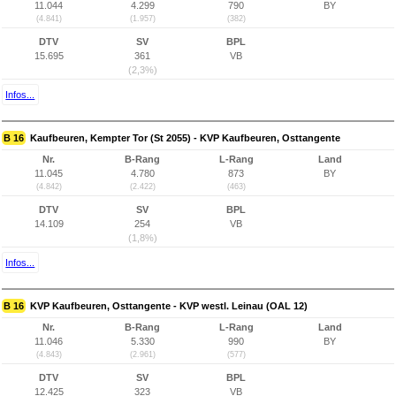
11.044
4.299
790
BY
(4.841)
(1.957)
(382)
DTV
SV
BPL
15.695
361
VB
(2,3%)
Infos...
B 16
Kaufbeuren, Kempter Tor (St 2055) - KVP Kaufbeuren, Osttangente
Nr.
B-Rang
L-Rang
Land
11.045
4.780
873
BY
(4.842)
(2.422)
(463)
DTV
SV
BPL
14.109
254
VB
(1,8%)
Infos...
B 16
KVP Kaufbeuren, Osttangente - KVP westl. Leinau (OAL 12)
Nr.
B-Rang
L-Rang
Land
11.046
5.330
990
BY
(4.843)
(2.961)
(577)
DTV
SV
BPL
12.425
323
VB