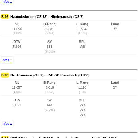
Infos...
B 16
Haupeltshofen (GZ 13) - Niederraunau (GZ 7)
Nr.
B-Rang
L-Rang
Land
11.056
8.381
1.564
BY
(4.853)
(5.981)
(1.151)
DTV
SV
BPL
5.626
338
WB
(6,0%)
Infos...
B 16
Niederraunau (GZ 7) - KVP OD Krumbach (B 300)
Nr.
B-Rang
L-Rang
Land
11.057
6.019
1.118
BY
(4.854)
(3.638)
(705)
DTV
SV
BPL
10.636
447
WB
(4,2%)
WB
WB
Infos...