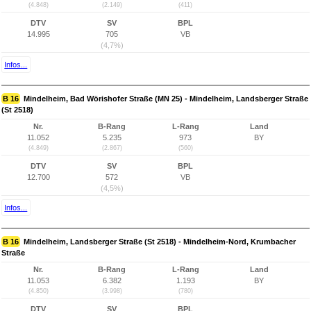
(4.848)
(2.149)
(411)
DTV
SV
BPL
14.995
705
VB
(4,7%)
Infos...
B 16
Mindelheim, Bad Wörishofer Straße (MN 25) - Mindelheim, Landsberger Straße
(St 2518)
Nr.
B-Rang
L-Rang
Land
11.052
5.235
973
BY
(4.849)
(2.867)
(560)
DTV
SV
BPL
12.700
572
VB
(4,5%)
Infos...
B 16
Mindelheim, Landsberger Straße (St 2518) - Mindelheim-Nord, Krumbacher
Straße
Nr.
B-Rang
L-Rang
Land
11.053
6.382
1.193
BY
(4.850)
(3.998)
(780)
DTV
SV
BPL