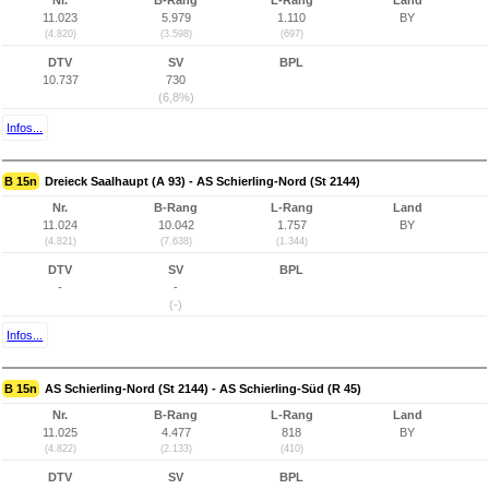
Nr.
B-Rang
L-Rang
Land
11.023
5.979
1.110
BY
(4.820)
(3.598)
(697)
DTV
SV
BPL
10.737
730
(6,8%)
Infos...
B 15n
Dreieck Saalhaupt (A 93) - AS Schierling-Nord (St 2144)
Nr.
B-Rang
L-Rang
Land
11.024
10.042
1.757
BY
(4.821)
(7.638)
(1.344)
DTV
SV
BPL
-
-
(-)
Infos...
B 15n
AS Schierling-Nord (St 2144) - AS Schierling-Süd (R 45)
Nr.
B-Rang
L-Rang
Land
11.025
4.477
818
BY
(4.822)
(2.133)
(410)
DTV
SV
BPL