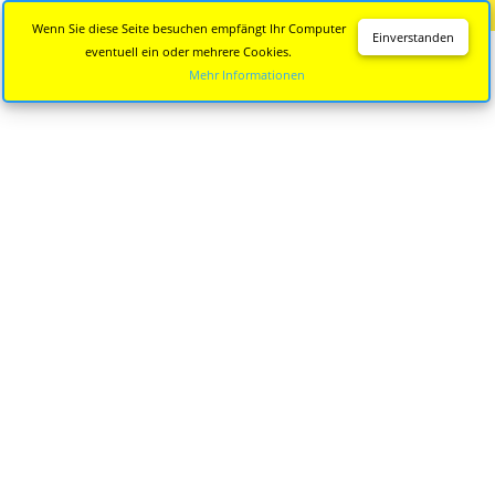
Diese Seite wird nicht mehr aktualisiert.
Zur neuen Seite
Wenn Sie diese Seite besuchen empfängt Ihr Computer
Einverstanden
eventuell ein oder mehrere Cookies.
Mehr Informationen