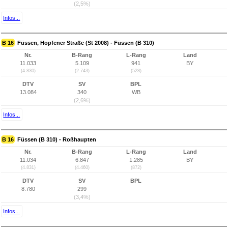
(2,5%)
Infos...
B 16
Füssen, Hopfener Straße (St 2008) - Füssen (B 310)
Nr.
B-Rang
L-Rang
Land
11.033
5.109
941
BY
(4.830)
(2.743)
(528)
DTV
SV
BPL
13.084
340
WB
(2,6%)
Infos...
B 16
Füssen (B 310) - Roßhaupten
Nr.
B-Rang
L-Rang
Land
11.034
6.847
1.285
BY
(4.831)
(4.460)
(872)
DTV
SV
BPL
8.780
299
(3,4%)
Infos...