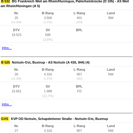
B 532
BG Frankreich Weil am Rhein/Huningue, Palmrheinbrücke (D 105) - AS Weil
am Rhein/Hüningen (A 5)
Nr.
B-Rang
L-Rang
Land
25
3.506
401
BW
(14.269)
(1.231)
(254)
DTV
SV
BPL
19.523
508
(2,6%)
Infos...
B 525
Nottuln-Ost, Buxtrup - AS Nottuln (A 43/L 844) (4)
Nr.
B-Rang
L-Rang
Land
26
4.316
957
NW
(14.268)
(1.974)
(381)
DTV
SV
BPL
15.651
1.988
FD
(12,7%)
Infos...
GVS
KVP OD Nottuln, Schapdettener Straße - Nottuln-Ost, Buxtrup
Nr.
B-Rang
L-Rang
Land
27
4.316
957
NW