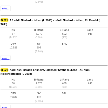
(2,9%)
Infos...
B 521
AS südl. Niederdorfelden (L 3008) - nördl. Niederdorfelden, Ri. Rendel (L
3205)
Nr.
B-Rang
L-Rang
Land
57
6.070
502
HE
(14.237)
(3.689)
(488)
DTV
SV
BPL
10.529
305
(2,9%)
Infos...
B 521
nord-östl. Bergen-Enkheim, Erlenseer Straße (L 3209) - AS südl.
Niederdorfelden (L 3008)
Nr.
B-Rang
L-Rang
Land
58
7.375
685
HE
(14.236)
(4.986)
(668)
DTV
SV
BPL
7.670
176
(2,3%)
Infos...