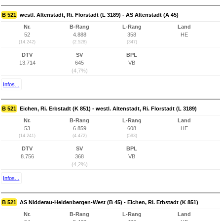
B 521
westl. Altenstadt, Ri. Florstadt (L 3189) - AS Altenstadt (A 45)
Nr.
B-Rang
L-Rang
Land
52
4.888
358
HE
(14.242)
(2.528)
(347)
DTV
SV
BPL
13.714
645
VB
(4,7%)
Infos...
B 521
Eichen, Ri. Erbstadt (K 851) - westl. Altenstadt, Ri. Florstadt (L 3189)
Nr.
B-Rang
L-Rang
Land
53
6.859
608
HE
(14.241)
(4.472)
(593)
DTV
SV
BPL
8.756
368
VB
(4,2%)
Infos...
B 521
AS Nidderau-Heldenbergen-West (B 45) - Eichen, Ri. Erbstadt (K 851)
Nr.
B-Rang
L-Rang
Land