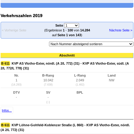
Verkehrszahlen 2019
Seite
< Vorherige Seite
(Ergebnisse
1
-
100
von
14.284
Nächste Seite >
auf
Seite 1 von 143
)
Abschnitt
B 611
KVP AS Vlotho-Exter, nördl. (A 2/L 772) (31) - KVP AS Vlotho-Exter, südl. (A
2/L 772/L 778) (31)
Nr.
B-Rang
L-Rang
Land
1
10.042
2.049
NW
(14.293)
(7.638)
(1.462)
DTV
SV
BPL
-
-
(-)
Infos...
B 611
KVP Löhne-Gohfeld-Koblenzer Straße (L 860) - KVP AS Vlotho-Exter, nördl.
(A 2/L 772) (31)