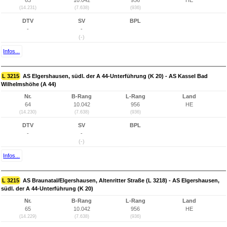
63
10.042
956
HE
(14.231)
(7.638)
(936)
DTV
SV
BPL
-
-
(-)
Infos...
L 3215
AS Elgershausen, südl. der A 44-Unterführung (K 20) - AS Kassel Bad
Wilhelmshöhe (A 44)
Nr.
B-Rang
L-Rang
Land
64
10.042
956
HE
(14.230)
(7.638)
(936)
DTV
SV
BPL
-
-
(-)
Infos...
L 3215
AS Braunatal/Elgershausen, Altenritter Straße (L 3218) - AS Elgershausen,
südl. der A 44-Unterführung (K 20)
Nr.
B-Rang
L-Rang
Land
65
10.042
956
HE
(14.229)
(7.638)
(936)