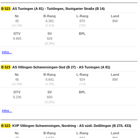
B 523
AS Tuningen (A 81) - Tuttlingen, Stuttgarter Straße (B 14)
Nr.
B-Rang
L-Rang
Land
45
6.301
870
BW
(14.249)
(3.918)
(720)
DTV
SV
BPL
9.993
929
(9,3%)
Infos...
B 523
AS Villingen-Schwenningen-Süd (B 27) - AS Tuningen (A 81)
Nr.
B-Rang
L-Rang
Land
46
6.641
924
BW
(14.248)
(4.256)
(774)
DTV
SV
BPL
9.236
600
(6,5%)
Infos...
B 523
KVP Villingen-Schwenningen, Nordring - AS südl. Deißlingen (B 27/L 433)
Nr.
B-Rang
L-Rang
Land