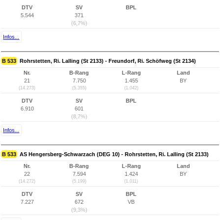
DTV
SV
BPL
5.544
371
(6,7%)
Infos...
B 533
Rohrstetten, Ri. Lalling (St 2133) - Freundorf, Ri. Schöfweg (St 2134)
Nr.
B-Rang
L-Rang
Land
21
7.750
1.455
BY
(14.273)
(5.355)
(1.042)
DTV
SV
BPL
6.910
601
(8,7%)
Infos...
B 533
AS Hengersberg-Schwarzach (DEG 10) - Rohrstetten, Ri. Lalling (St 2133)
Nr.
B-Rang
L-Rang
Land
22
7.594
1.424
BY
(14.272)
(5.199)
(1.011)
DTV
SV
BPL
7.227
672
VB
(9,3%)