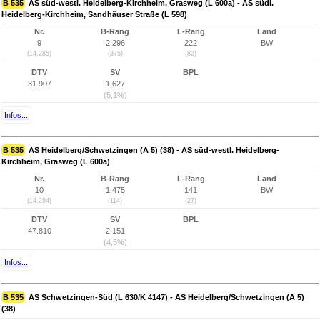
B 535
AS süd-westl. Heidelberg-Kirchheim, Grasweg (L 600a) - AS südl.
Heidelberg-Kirchheim, Sandhäuser Straße (L 598)
Nr.
B-Rang
L-Rang
Land
9
2.296
222
BW
(14.285)
(375)
(82)
DTV
SV
BPL
31.907
1.627
(5,1%)
Infos...
B 535
AS Heidelberg/Schwetzingen (A 5) (38) - AS süd-westl. Heidelberg-
Kirchheim, Grasweg (L 600a)
Nr.
B-Rang
L-Rang
Land
10
1.475
141
BW
(14.284)
(114)
(27)
DTV
SV
BPL
47.810
2.151
(4,5%)
Infos...
B 535
AS Schwetzingen-Süd (L 630/K 4147) - AS Heidelberg/Schwetzingen (A 5)
(38)