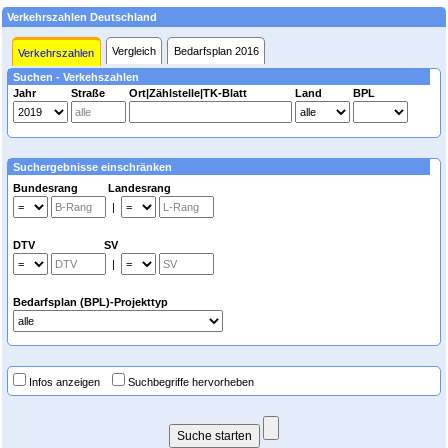
Verkehrszahlen Deutschland
Vergleich
Bedarfsplan 2016
Verkehrszahlen
Suchen - Verkehszahlen
Jahr
Straße
Ort|Zählstelle|TK-Blatt
Land
BPL
Suchergebnisse einschränken
Bundesrang Landesrang
|
DTV SV
|
Bedarfsplan (BPL)-Projekttyp
Infos anzeigen
Suchbegriffe hervorheben