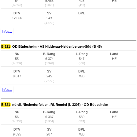
54
5.463
426
HE
(14.240)
(3.091)
(413)
DTV
SV
BPL
12.066
543
(4,5%)
Infos...
B 521
OD Büdesheim - AS Nidderau-Heldenbergen-Süd (B 45)
Nr.
B-Rang
L-Rang
Land
55
6.374
547
HE
(14.239)
(3.990)
(532)
DTV
SV
BPL
9.817
245
WB
(2,5%)
Infos...
B 521
nördl. Niederdorfelden, Ri. Rendel (L 3205) - OD Büdesheim
Nr.
B-Rang
L-Rang
Land
56
6.337
539
HE
(14.238)
(3.954)
(524)
DTV
SV
BPL
9.895
287
WB