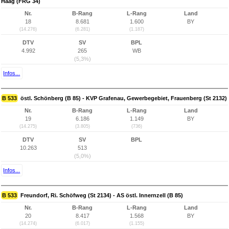
Haag (FRG 34)
Nr.
B-Rang
L-Rang
Land
18
8.681
1.600
BY
(14.276)
(6.281)
(1.187)
DTV
SV
BPL
4.992
265
WB
(5,3%)
Infos...
B 533
östl. Schönberg (B 85) - KVP Grafenau, Gewerbegebiet, Frauenberg (St 2132)
Nr.
B-Rang
L-Rang
Land
19
6.186
1.149
BY
(14.275)
(3.805)
(736)
DTV
SV
BPL
10.263
513
(5,0%)
Infos...
B 533
Freundorf, Ri. Schöfweg (St 2134) - AS östl. Innernzell (B 85)
Nr.
B-Rang
L-Rang
Land
20
8.417
1.568
BY
(14.274)
(6.017)
(1.155)