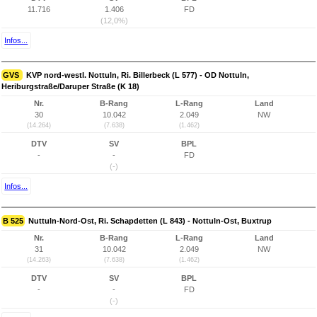
11.716
1.406
FD
(12,0%)
Infos...
GVS
KVP nord-westl. Nottuln, Ri. Billerbeck (L 577) - OD Nottuln,
Heriburgstraße/Daruper Straße (K 18)
Nr.
B-Rang
L-Rang
Land
30
10.042
2.049
NW
(14.264)
(7.638)
(1.462)
DTV
SV
BPL
-
-
FD
(-)
Infos...
B 525
Nuttuln-Nord-Ost, Ri. Schapdetten (L 843) - Nottuln-Ost, Buxtrup
Nr.
B-Rang
L-Rang
Land
31
10.042
2.049
NW
(14.263)
(7.638)
(1.462)
DTV
SV
BPL
-
-
FD
(-)