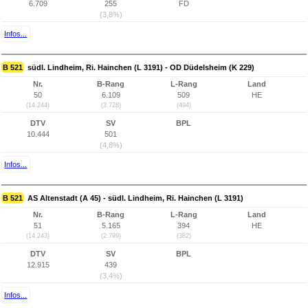
6.709
255
FD
(3,8%)
Infos...
B 521
südl. Lindheim, Ri. Hainchen (L 3191) - OD Düdelsheim (K 229)
Nr.
B-Rang
L-Rang
Land
50
6.109
509
HE
(14.244)
(3.728)
(494)
DTV
SV
BPL
10.444
501
(4,8%)
Infos...
B 521
AS Altenstadt (A 45) - südl. Lindheim, Ri. Hainchen (L 3191)
Nr.
B-Rang
L-Rang
Land
51
5.165
394
HE
(14.243)
(2.799)
(382)
DTV
SV
BPL
12.915
439
(3,4%)
Infos...