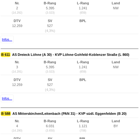
Nr.
B-Rang
L-Rang
Land
2
5.395
1.241
NW
(14.292)
(3.023)
(659)
DTV
SV
BPL
12.259
527
(4,3%)
Infos...
B 611
AS Dreieck Löhne (A 30) - KVP Löhne-Gohfeld-Koblenzer Straße (L 860)
Nr.
B-Rang
L-Rang
Land
3
5.395
1.241
NW
(14.291)
(3.023)
(659)
DTV
SV
BPL
12.259
527
(4,3%)
Infos...
B 588
AS Mitterskirchen/Leitenbach (PAN 31) - KVP südl. Eggenfelden (B 20)
Nr.
B-Rang
L-Rang
Land
4
6.031
1.121
BY
(14.290)
(3.650)
(708)
DTV
SV
BPL