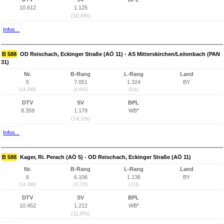
10.612
1.125
(10,6%)
Infos...
B 588
OD Reischach, Eckinger Straße (AÖ 11) - AS Mitterskirchen/Leitenbach (PAN
31)
Nr.
B-Rang
L-Rang
Land
5
7.051
1.324
BY
(14.289)
(4.662)
(911)
DTV
SV
BPL
8.359
1.179
WB*
(14,1%)
Infos...
B 588
Kager, Ri. Perach (AÖ 5) - OD Reischach, Eckinger Straße (AÖ 11)
Nr.
B-Rang
L-Rang
Land
6
6.106
1.136
BY
(14.288)
(3.725)
(723)
DTV
SV
BPL
10.452
1.212
WB*
(11,6%)