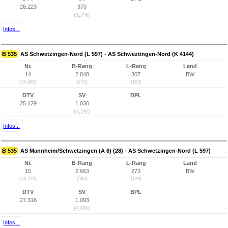
26.223
970
(3,7%)
Infos...
B 535
AS Schwetzingen-Nord (L 597) - AS Schweztingen-Nord (K 4144)
Nr.
B-Rang
L-Rang
Land
14
2.848
307
BW
(14.280)
(710)
(162)
DTV
SV
BPL
25.129
1.030
(4,1%)
Infos...
B 535
AS Mannheim/Schwetzingen (A 6) (28) - AS Schwetzingen-Nord (L 597)
Nr.
B-Rang
L-Rang
Land
15
2.663
273
BW
(14.279)
(583)
(129)
DTV
SV
BPL
27.316
1.093
(4,0%)
Infos...