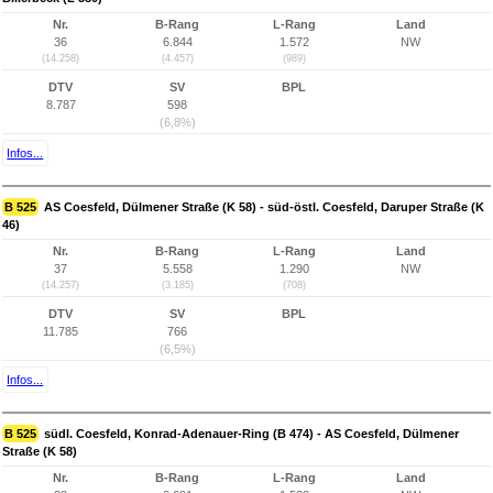
Nr.
B-Rang
L-Rang
Land
36
6.844
1.572
NW
(14.258)
(4.457)
(989)
DTV
SV
BPL
8.787
598
(6,8%)
Infos...
B 525
AS Coesfeld, Dülmener Straße (K 58) - süd-östl. Coesfeld, Daruper Straße (K
46)
Nr.
B-Rang
L-Rang
Land
37
5.558
1.290
NW
(14.257)
(3.185)
(708)
DTV
SV
BPL
11.785
766
(6,5%)
Infos...
B 525
südl. Coesfeld, Konrad-Adenauer-Ring (B 474) - AS Coesfeld, Dülmener
Straße (K 58)
Nr.
B-Rang
L-Rang
Land