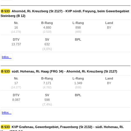
B 533
Ahornöd, Ri. Kreuzberg (St 2127) - KVP nördl. Freyung, beim Gewerbegebiet
Steinberg (B 12)
Nr.
B-Rang
L-Rang
Land
16
4.880
898
BY
(14.278)
(2.520)
(488)
DTV
SV
BPL
13.737
632
(4,6%)
Infos...
B 533
südl. Hohenau, Ri. Haag (FRG 34) - Ahornöd, Ri. Kreuzberg (St 2127)
Nr.
B-Rang
L-Rang
Land
17
7.171
1.349
BY
(14.277)
(4.782)
(936)
DTV
SV
BPL
8.087
598
(7,4%)
Infos...
B 533
KVP Grafenau, Gewerbegebiet, Frauenberg (St 2132) - südl. Hohenau, Ri.