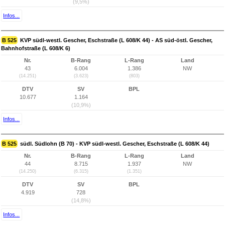
(9,5%)
Infos...
B 525
KVP südl-westl. Gescher, Eschstraße (L 608/K 44) - AS süd-östl. Gescher,
Bahnhofstraße (L 608/K 6)
Nr.
B-Rang
L-Rang
Land
43
6.004
1.386
NW
(14.251)
(3.623)
(803)
DTV
SV
BPL
10.677
1.164
(10,9%)
Infos...
B 525
südl. Südlohn (B 70) - KVP südl-westl. Gescher, Eschstraße (L 608/K 44)
Nr.
B-Rang
L-Rang
Land
44
8.715
1.937
NW
(14.250)
(6.315)
(1.351)
DTV
SV
BPL
4.919
728
(14,8%)
Infos...