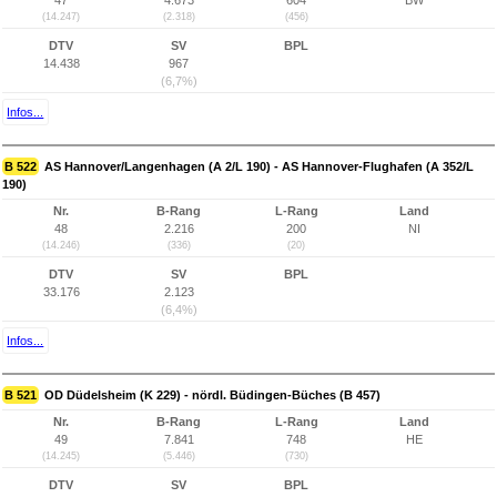
47
4.673
604
BW
(14.247)
(2.318)
(456)
DTV
SV
BPL
14.438
967
(6,7%)
Infos...
B 522
AS Hannover/Langenhagen (A 2/L 190) - AS Hannover-Flughafen (A 352/L
190)
Nr.
B-Rang
L-Rang
Land
48
2.216
200
NI
(14.246)
(336)
(20)
DTV
SV
BPL
33.176
2.123
(6,4%)
Infos...
B 521
OD Düdelsheim (K 229) - nördl. Büdingen-Büches (B 457)
Nr.
B-Rang
L-Rang
Land
49
7.841
748
HE
(14.245)
(5.446)
(730)
DTV
SV
BPL