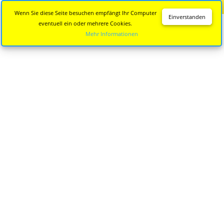
Diese Seite wird nicht mehr aktualisiert.
Zur neuen Seite
Wenn Sie diese Seite besuchen empfängt Ihr Computer
Einverstanden
eventuell ein oder mehrere Cookies.
Mehr Informationen