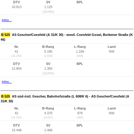
DTV
SV
BPL
10.813
1.125
(10,4%)
Infos...
B 525
AS Gescher/Coesfeld (A 31/K 30) - westl. Coesfeld-Goxel, Borkener Straße (K
46)
Nr.
B-Rang
L-Rang
Land
41
5.185
1.189
NW
(14.253)
(2.818)
(608)
DTV
SV
BPL
12.854
1.350
(10,5%)
Infos...
B 525
AS süd-östl. Gescher, Bahnhofstraße (L 608/K 6) - AS Gescher/Coesfeld (A
31/K 30)
Nr.
B-Rang
L-Rang
Land
42
4.370
978
NW
(14.252)
(2.027)
(402)
DTV
SV
BPL
15.448
1.468