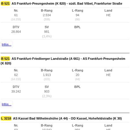
B 521
AS Frankfurt-Preungesheim (K 820) - südl. Bad Vilbel, Frankfurter Straße
Nr.
B-Rang
L-Rang
Land
61
2.534
94
HE
(14.233)
(508)
(96)
DTV
SV
BPL
28.864
981
(3,4%)
Infos...
B 521
AS Frankfurt-Friedberger Landstraße (A 661) - AS Frankfurt-Preungesheim
(K 820)
Nr.
B-Rang
L-Rang
Land
62
1.913
20
HE
(14.232)
(222)
(44)
DTV
SV
BPL
39.242
903
(2,3%)
Infos...
L 3218
AS Kassel Bad Wilhelmshöhe (A 44) - OD Kassel, Hohefeldstraße (K 30)
Nr.
B-Rang
L-Rang
Land