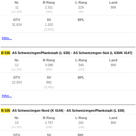
Nr.
B-Rang
L-Rang
Land
11
2.311
226
BW
(14.283)
(383)
(86)
DTV
SV
BPL
31.624
1.202
(3,8%)
Infos...
B 535
AS Schwetzingen/Plankstadt (L 630) - AS Schwetzingen-Süd (L 630/K 4147)
Nr.
B-Rang
L-Rang
Land
12
3.086
340
BW
(14.282)
(889)
(193)
DTV
SV
BPL
22.553
992
(4,4%)
Infos...
B 535
AS Schweztingen-Nord (K 4144) - AS Schwetzingen/Plankstadt (L 630)
Nr.
B-Rang
L-Rang
Land
13
2.757
291
BW
(14.281)
(648)
(146)
DTV
SV
BPL