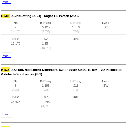
Infos...
B 588
AS Neuötting (A 94) - Kager, Ri. Perach (AÖ 5)
Nr.
B-Rang
L-Rang
Land
7
5.425
1.013
BY
(14.287)
(3.053)
(600)
DTV
SV
BPL
12.178
1.254
(10,3%)
Infos...
B 535
AS südl. Heidelberg-Kirchheim, Sandhäuser Straße (L 598) - AS Heidelberg-
Rohrbach-Süd/Leimen (B 3)
Nr.
B-Rang
L-Rang
Land
8
2.196
211
BW
(14.286)
(325)
(73)
DTV
SV
BPL
33.628
1.446
(4,3%)
Infos...