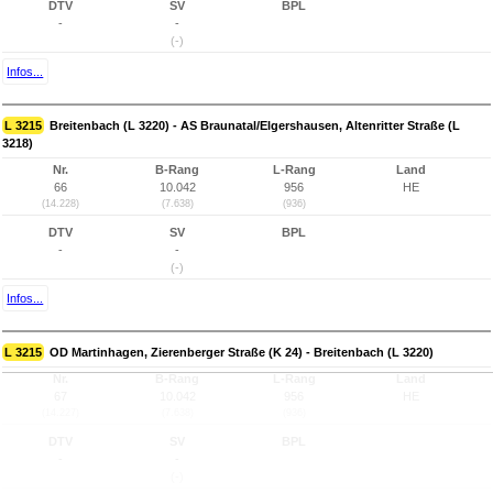
DTV
SV
BPL
-
-
(-)
Infos...
L 3215
Breitenbach (L 3220) - AS Braunatal/Elgershausen, Altenritter Straße (L
3218)
Nr.
B-Rang
L-Rang
Land
66
10.042
956
HE
(14.228)
(7.638)
(936)
DTV
SV
BPL
-
-
(-)
Infos...
L 3215
OD Martinhagen, Zierenberger Straße (K 24) - Breitenbach (L 3220)
Nr.
B-Rang
L-Rang
Land
67
10.042
956
HE
(14.227)
(7.638)
(936)
DTV
SV
BPL
-
-
(-)