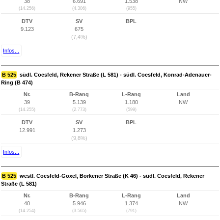
38
6.691
1.538
NW
(14.256)
(4.306)
(955)
DTV
SV
BPL
9.123
675
(7,4%)
Infos...
B 525
südl. Coesfeld, Rekener Straße (L 581) - südl. Coesfeld, Konrad-Adenauer-
Ring (B 474)
Nr.
B-Rang
L-Rang
Land
39
5.139
1.180
NW
(14.255)
(2.773)
(599)
DTV
SV
BPL
12.991
1.273
(9,8%)
Infos...
B 525
westl. Coesfeld-Goxel, Borkener Straße (K 46) - südl. Coesfeld, Rekener
Straße (L 581)
Nr.
B-Rang
L-Rang
Land
40
5.946
1.374
NW
(14.254)
(3.565)
(791)