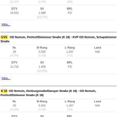
(14.267)
(1.974)
(381)
DTV
SV
BPL
15.651
1.988
FD
(12,7%)
Infos...
GVS
OD Nottuln, Potthof/Dülmener Straße (K 18) - KVP OD Nottuln, Schapdettener
Straße
Nr.
B-Rang
L-Rang
Land
28
5.592
1.297
NW
(14.266)
(3.218)
(715)
DTV
SV
BPL
11.716
1.406
FD
(12,0%)
Infos...
K 18
OD Nottuln, Heriburgstraße/Daruper Straße (K 18) - OD Nottuln,
Potthof/Dülmener Straße (K 18)
Nr.
B-Rang
L-Rang
Land
29
5.592
1.297
NW
(14.265)
(3.218)
(715)
DTV
SV
BPL