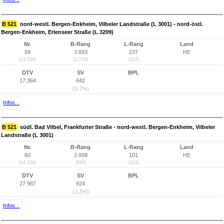
B 521
nord-westl. Bergen-Enkheim, Vilbeler Landstraße (L 3001) - nord-östl.
Bergen-Enkheim, Erlenseer Straße (L 3209)
Nr.
B-Rang
L-Rang
Land
59
3.893
237
HE
(14.235)
(1.579)
(227)
DTV
SV
BPL
17.364
642
(3,7%)
Infos...
B 521
südl. Bad Vilbel, Frankfurter Straße - nord-westl. Bergen-Enkheim, Vilbeler
Landstraße (L 3001)
Nr.
B-Rang
L-Rang
Land
60
2.608
101
HE
(14.234)
(547)
(101)
DTV
SV
BPL
27.987
924
(3,3%)
Infos...