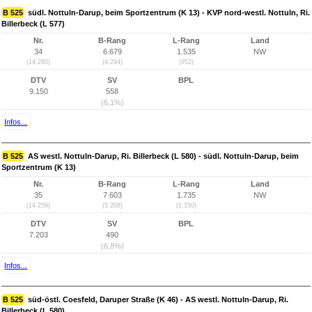
B 525
südl. Nottuln-Darup, beim Sportzentrum (K 13) - KVP nord-westl. Nottuln, Ri.
Billerbeck (L 577)
Nr.
B-Rang
L-Rang
Land
34
6.679
1.535
NW
(14.260)
(4.294)
(952)
DTV
SV
BPL
9.150
558
(6,1%)
Infos...
B 525
AS westl. Nottuln-Darup, Ri. Billerbeck (L 580) - südl. Nottuln-Darup, beim
Sportzentrum (K 13)
Nr.
B-Rang
L-Rang
Land
35
7.603
1.735
NW
(14.259)
(5.208)
(1.150)
DTV
SV
BPL
7.203
490
(6,8%)
Infos...
B 525
süd-östl. Coesfeld, Daruper Straße (K 46) - AS westl. Nottuln-Darup, Ri.
Billerbeck (L 580)