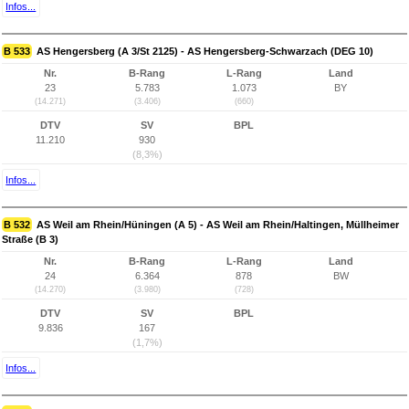
Infos...
B 533
AS Hengersberg (A 3/St 2125) - AS Hengersberg-Schwarzach (DEG 10)
Nr.
B-Rang
L-Rang
Land
23
5.783
1.073
BY
(14.271)
(3.406)
(660)
DTV
SV
BPL
11.210
930
(8,3%)
Infos...
B 532
AS Weil am Rhein/Hüningen (A 5) - AS Weil am Rhein/Haltingen, Müllheimer
Straße (B 3)
Nr.
B-Rang
L-Rang
Land
24
6.364
878
BW
(14.270)
(3.980)
(728)
DTV
SV
BPL
9.836
167
(1,7%)
Infos...