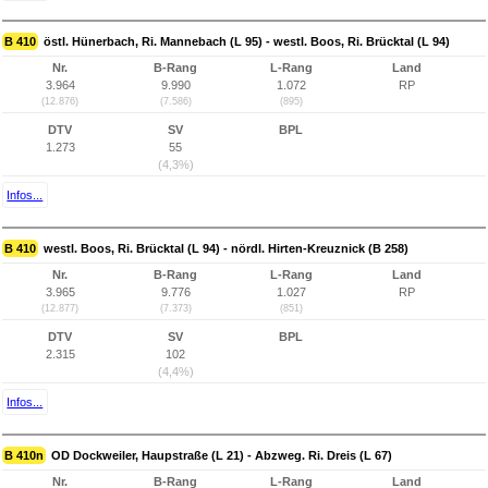
B 410
östl. Hünerbach, Ri. Mannebach (L 95) - westl. Boos, Ri. Brücktal (L 94)
Nr.
B-Rang
L-Rang
Land
3.964
9.990
1.072
RP
(12.876)
(7.586)
(895)
DTV
SV
BPL
1.273
55
(4,3%)
Infos...
B 410
westl. Boos, Ri. Brücktal (L 94) - nördl. Hirten-Kreuznick (B 258)
Nr.
B-Rang
L-Rang
Land
3.965
9.776
1.027
RP
(12.877)
(7.373)
(851)
DTV
SV
BPL
2.315
102
(4,4%)
Infos...
B 410n
OD Dockweiler, Haupstraße (L 21) - Abzweg. Ri. Dreis (L 67)
Nr.
B-Rang
L-Rang
Land