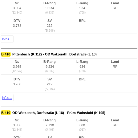
Nr.
B-Rang
L-Rang
Land
3.934
9.234
934
RP
(12.846)
(6.832)
(758)
DTV
SV
BPL
3.788
212
(5,6%)
Infos...
B 410
Pittenbach (K 112) - OD Watzerath, Dorfstraße (L 18)
Nr.
B-Rang
L-Rang
Land
3.935
9.234
934
RP
(12.847)
(6.832)
(758)
DTV
SV
BPL
3.788
212
(5,6%)
Infos...
B 410
OD Watzerath, Dorfstraße (L 18) - Prüm-Weinsfeld (K 195)
Nr.
B-Rang
L-Rang
Land
3.936
7.798
688
RP
(12.848)
(5.403)
(517)
DTV
SV
BPL