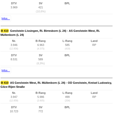
DTV
SV
BPL
3.969
421
(10,6%)
Infos...
B 410
Gerolstein-Lissingen, Ri. Birresborn (L 24) - AS Gerolstein-West, Ri.
Müllenborn (L 24)
Nr.
B-Rang
L-Rang
Land
3.946
6.963
585
RP
(12.858)
(4.575)
(419)
DTV
SV
BPL
8.531
589
(6,9%)
Infos...
B 410
AS Gerolstein-West, Ri. Müllenborn (L 24) - OD Gerolstein, Kreisel Ludowicy,
Gilze-Rijen-Straße
Nr.
B-Rang
L-Rang
Land
3.947
5.986
499
RP
(12.859)
(3.605)
(334)
DTV
SV
BPL
10.723
772