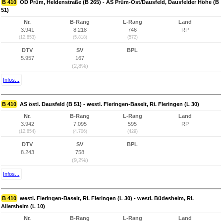
B 410
OD Prüm, Heldenstraße (B 265) - AS Prüm-Ost/Dausfeld, Dausfelder Höhe (B
51)
Nr.
B-Rang
L-Rang
Land
3.941
8.218
746
RP
(12.853)
(5.818)
(572)
DTV
SV
BPL
5.957
167
(2,8%)
Infos...
B 410
AS östl. Dausfeld (B 51) - westl. Fleringen-Baselt, Ri. Fleringen (L 30)
Nr.
B-Rang
L-Rang
Land
3.942
7.095
595
RP
(12.854)
(4.706)
(429)
DTV
SV
BPL
8.243
758
(9,2%)
Infos...
B 410
westl. Fleringen-Baselt, Ri. Fleringen (L 30) - westl. Büdesheim, Ri.
Allersheim (L 10)
Nr.
B-Rang
L-Rang
Land