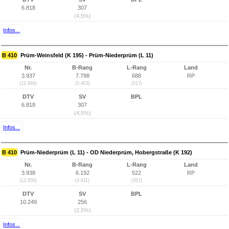
6.818
307
(4,5%)
Infos...
B 410
Prüm-Weinsfeld (K 195) - Prüm-Niederprüm (L 11)
Nr.
B-Rang
L-Rang
Land
3.937
7.798
688
RP
(12.849)
(5.403)
(517)
DTV
SV
BPL
6.818
307
(4,5%)
Infos...
B 410
Prüm-Niederprüm (L 11) - OD Niederprüm, Hobergstraße (K 192)
Nr.
B-Rang
L-Rang
Land
3.938
6.192
522
RP
(12.850)
(3.811)
(357)
DTV
SV
BPL
10.249
256
(2,5%)
Infos...