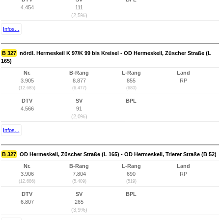
4.454
111
(2,5%)
Infos...
B 327
nördl. Hermeskeil K 97/K 99 bis Kreisel - OD Hermeskeil, Züscher Straße (L
165)
Nr.
B-Rang
L-Rang
Land
3.905
8.877
855
RP
(12.685)
(6.477)
(680)
DTV
SV
BPL
4.566
91
(2,0%)
Infos...
B 327
OD Hermeskeil, Züscher Straße (L 165) - OD Hermeskeil, Trierer Straße (B 52)
Nr.
B-Rang
L-Rang
Land
3.906
7.804
690
RP
(12.686)
(5.409)
(519)
DTV
SV
BPL
6.807
265
(3,9%)