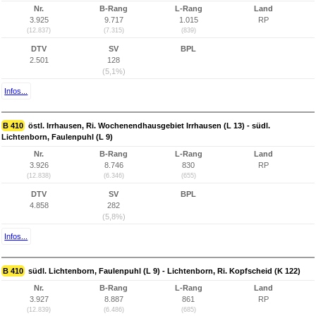
Nr.
B-Rang
L-Rang
Land
3.925
9.717
1.015
RP
(12.837)
(7.315)
(839)
DTV
SV
BPL
2.501
128
(5,1%)
Infos...
B 410
östl. Irrhausen, Ri. Wochenendhausgebiet Irrhausen (L 13) - südl.
Lichtenborn, Faulenpuhl (L 9)
Nr.
B-Rang
L-Rang
Land
3.926
8.746
830
RP
(12.838)
(6.346)
(655)
DTV
SV
BPL
4.858
282
(5,8%)
Infos...
B 410
südl. Lichtenborn, Faulenpuhl (L 9) - Lichtenborn, Ri. Kopfscheid (K 122)
Nr.
B-Rang
L-Rang
Land
3.927
8.887
861
RP
(12.839)
(6.486)
(685)