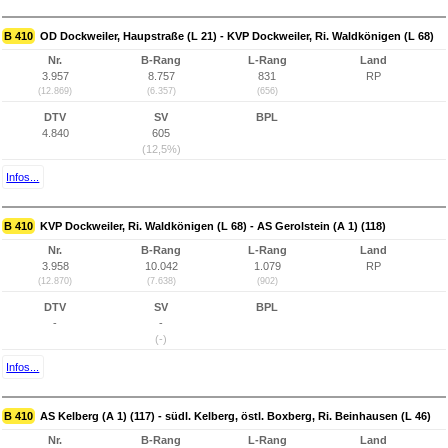
B 410
OD Dockweiler, Haupstraße (L 21) - KVP Dockweiler, Ri. Waldkönigen (L 68)
Nr.
B-Rang
L-Rang
Land
3.957
8.757
831
RP
(12.869)
(6.357)
(656)
DTV
SV
BPL
4.840
605
(12,5%)
Infos...
B 410
KVP Dockweiler, Ri. Waldkönigen (L 68) - AS Gerolstein (A 1) (118)
Nr.
B-Rang
L-Rang
Land
3.958
10.042
1.079
RP
(12.870)
(7.638)
(902)
DTV
SV
BPL
-
-
(-)
Infos...
B 410
AS Kelberg (A 1) (117) - südl. Kelberg, östl. Boxberg, Ri. Beinhausen (L 46)
Nr.
B-Rang
L-Rang
Land