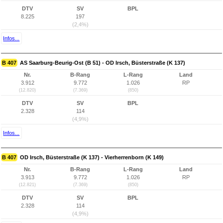
DTV
SV
BPL
8.225
197
(2,4%)
Infos...
B 407
AS Saarburg-Beurig-Ost (B 51) - OD Irsch, Büsterstraße (K 137)
Nr.
B-Rang
L-Rang
Land
3.912
9.772
1.026
RP
(12.820)
(7.369)
(850)
DTV
SV
BPL
2.328
114
(4,9%)
Infos...
B 407
OD Irsch, Büsterstraße (K 137) - Vierherrenborn (K 149)
Nr.
B-Rang
L-Rang
Land
3.913
9.772
1.026
RP
(12.821)
(7.369)
(850)
DTV
SV
BPL
2.328
114
(4,9%)