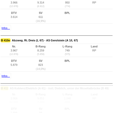
3.966
9.314
950
RP
(12.878)
(6.912)
(774)
DTV
SV
BPL
3.614
611
(16,9%)
Infos...
B 410n
Abzweg. Ri. Dreis (L 67) - AS Gerolstein (A 1/L 67)
Nr.
B-Rang
L-Rang
Land
3.967
8.259
749
RP
(12.879)
(5.859)
(575)
DTV
SV
BPL
5.879
823
(14,0%)
Infos...
B 411
AS Koblenz/Dieblich (A 61) - östl. Dieblich, unter der Moseltalbrücke (B 49)
Nr.
B-Rang
L-Rang
Land
3.968
9.853
1.046
RP
(12.880)
(7.450)
(869)
DTV
SV
BPL
1.996
98