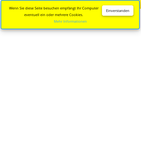
Diese Seite wird nicht mehr aktualisiert.
Zur neuen Seite
Wenn Sie diese Seite besuchen empfängt Ihr Computer
Einverstanden
eventuell ein oder mehrere Cookies.
Mehr Informationen