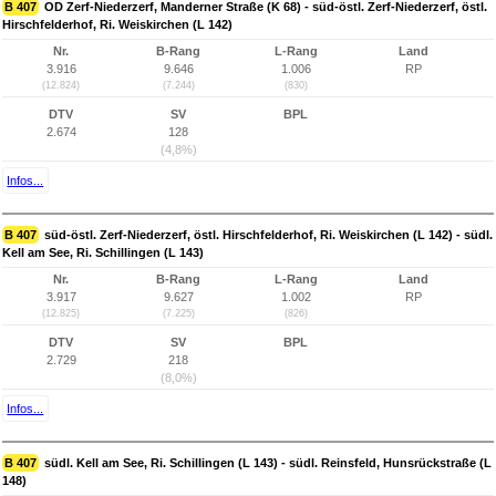
B 407
OD Zerf-Niederzerf, Manderner Straße (K 68) - süd-östl. Zerf-Niederzerf, östl.
Hirschfelderhof, Ri. Weiskirchen (L 142)
Nr.
B-Rang
L-Rang
Land
3.916
9.646
1.006
RP
(12.824)
(7.244)
(830)
DTV
SV
BPL
2.674
128
(4,8%)
Infos...
B 407
süd-östl. Zerf-Niederzerf, östl. Hirschfelderhof, Ri. Weiskirchen (L 142) - südl.
Kell am See, Ri. Schillingen (L 143)
Nr.
B-Rang
L-Rang
Land
3.917
9.627
1.002
RP
(12.825)
(7.225)
(826)
DTV
SV
BPL
2.729
218
(8,0%)
Infos...
B 407
südl. Kell am See, Ri. Schillingen (L 143) - südl. Reinsfeld, Hunsrückstraße (L
148)