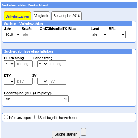
Verkehrszahlen Deutschland
Vergleich
Bedarfsplan 2016
Verkehrszahlen
Suchen - Verkehszahlen
Jahr
Straße
Ort|Zählstelle|TK-Blatt
Land
BPL
Suchergebnisse einschränken
Bundesrang Landesrang
|
DTV SV
|
Bedarfsplan (BPL)-Projekttyp
Infos anzeigen
Suchbegriffe hervorheben