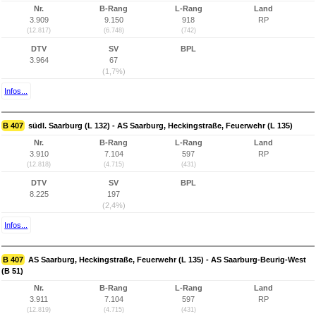
Nr.
B-Rang
L-Rang
Land
3.909
9.150
918
RP
(12.817)
(6.748)
(742)
DTV
SV
BPL
3.964
67
(1,7%)
Infos...
B 407
südl. Saarburg (L 132) - AS Saarburg, Heckingstraße, Feuerwehr (L 135)
Nr.
B-Rang
L-Rang
Land
3.910
7.104
597
RP
(12.818)
(4.715)
(431)
DTV
SV
BPL
8.225
197
(2,4%)
Infos...
B 407
AS Saarburg, Heckingstraße, Feuerwehr (L 135) - AS Saarburg-Beurig-West
(B 51)
Nr.
B-Rang
L-Rang
Land
3.911
7.104
597
RP
(12.819)
(4.715)
(431)