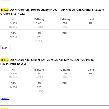
B 410
OD Niederprüm, Hobergstraße (K 192) - OD Niederprüm, Grüner Sitz, Zum
Grünen Sitz (K 182)
Nr.
B-Rang
L-Rang
Land
3.939
6.631
551
RP
(12.851)
(4.246)
(386)
DTV
SV
BPL
9.256
120
(1,3%)
Infos...
B 410
OD Niederprüm, Grüner Sitz, Zum Grünen Sitz (K 182) - OD Prüm,
Hauptstraße (B 265)
Nr.
B-Rang
L-Rang
Land
3.940
6.631
551
RP
(12.852)
(4.246)
(386)
DTV
SV
BPL
9.256
120
(1,3%)
Infos...