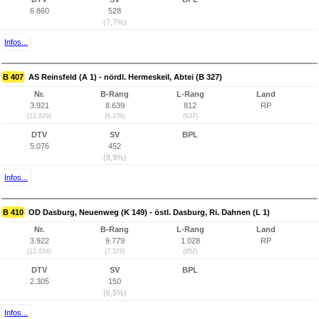
6.860
528
(7,7%)
Infos...
B 407
AS Reinsfeld (A 1) - nördl. Hermeskeil, Abtei (B 327)
Nr.
B-Rang
L-Rang
Land
3.921
8.639
812
RP
(12.829)
(6.239)
(637)
DTV
SV
BPL
5.076
452
(8,9%)
Infos...
B 410
OD Dasburg, Neuenweg (K 149) - östl. Dasburg, Ri. Dahnen (L 1)
Nr.
B-Rang
L-Rang
Land
3.922
9.779
1.028
RP
(12.834)
(7.376)
(852)
DTV
SV
BPL
2.305
150
(6,5%)
Infos...