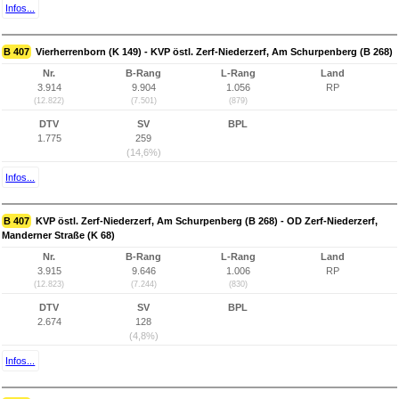
Infos...
B 407
Vierherrenborn (K 149) - KVP östl. Zerf-Niederzerf, Am Schurpenberg (B 268)
Nr.
B-Rang
L-Rang
Land
3.914
9.904
1.056
RP
(12.822)
(7.501)
(879)
DTV
SV
BPL
1.775
259
(14,6%)
Infos...
B 407
KVP östl. Zerf-Niederzerf, Am Schurpenberg (B 268) - OD Zerf-Niederzerf,
Manderner Straße (K 68)
Nr.
B-Rang
L-Rang
Land
3.915
9.646
1.006
RP
(12.823)
(7.244)
(830)
DTV
SV
BPL
2.674
128
(4,8%)
Infos...