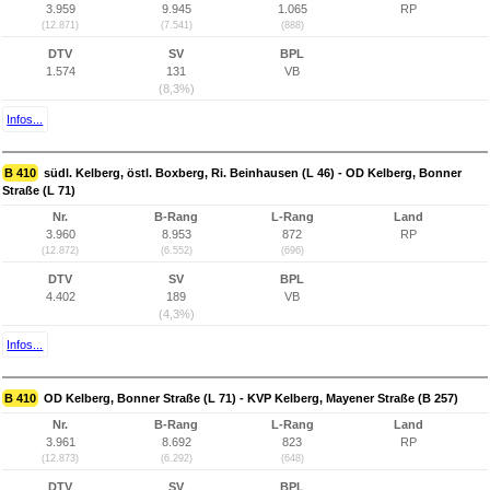
3.959
9.945
1.065
RP
(12.871)
(7.541)
(888)
DTV
SV
BPL
1.574
131
VB
(8,3%)
Infos...
B 410
südl. Kelberg, östl. Boxberg, Ri. Beinhausen (L 46) - OD Kelberg, Bonner
Straße (L 71)
Nr.
B-Rang
L-Rang
Land
3.960
8.953
872
RP
(12.872)
(6.552)
(696)
DTV
SV
BPL
4.402
189
VB
(4,3%)
Infos...
B 410
OD Kelberg, Bonner Straße (L 71) - KVP Kelberg, Mayener Straße (B 257)
Nr.
B-Rang
L-Rang
Land
3.961
8.692
823
RP
(12.873)
(6.292)
(648)
DTV
SV
BPL