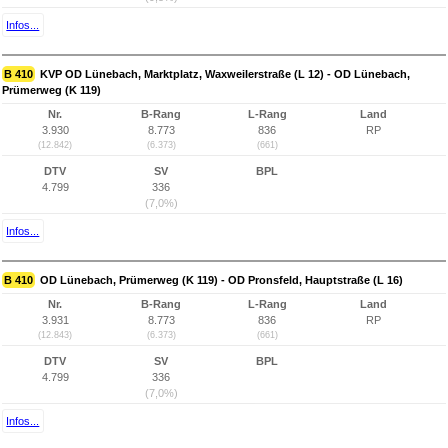
Infos...
B 410
KVP OD Lünebach, Marktplatz, Waxweilerstraße (L 12) - OD Lünebach,
Prümerweg (K 119)
Nr.
B-Rang
L-Rang
Land
3.930
8.773
836
RP
(12.842)
(6.373)
(661)
DTV
SV
BPL
4.799
336
(7,0%)
Infos...
B 410
OD Lünebach, Prümerweg (K 119) - OD Pronsfeld, Hauptstraße (L 16)
Nr.
B-Rang
L-Rang
Land
3.931
8.773
836
RP
(12.843)
(6.373)
(661)
DTV
SV
BPL
4.799
336
(7,0%)
Infos...