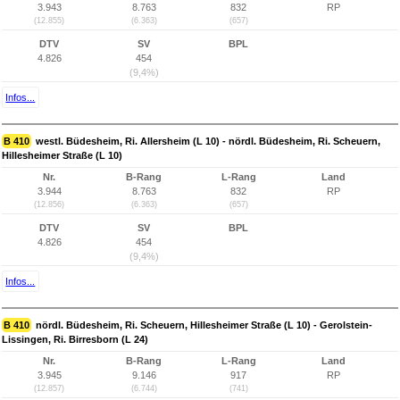
3.943
8.763
832
RP
(12.855)
(6.363)
(657)
DTV
SV
BPL
4.826
454
(9,4%)
Infos...
B 410
westl. Büdesheim, Ri. Allersheim (L 10) - nördl. Büdesheim, Ri. Scheuern,
Hillesheimer Straße (L 10)
Nr.
B-Rang
L-Rang
Land
3.944
8.763
832
RP
(12.856)
(6.363)
(657)
DTV
SV
BPL
4.826
454
(9,4%)
Infos...
B 410
nördl. Büdesheim, Ri. Scheuern, Hillesheimer Straße (L 10) - Gerolstein-
Lissingen, Ri. Birresborn (L 24)
Nr.
B-Rang
L-Rang
Land
3.945
9.146
917
RP
(12.857)
(6.744)
(741)