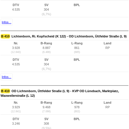
DTV
SV
BPL
4.535
304
(6,7%)
Infos...
B 410
Lichtenborn, Ri. Kopfscheid (K 122) - OD Lichtenborn, Üttfelder Straße (L 9)
Nr.
B-Rang
L-Rang
Land
3.928
8.887
861
RP
(12.840)
(6.486)
(685)
DTV
SV
BPL
4.535
304
(6,7%)
Infos...
B 410
OD Lichtenborn, Üttfelder Straße (L 9) - KVP OD Lünebach, Marktplatz,
Waxweilerstraße (L 12)
Nr.
B-Rang
L-Rang
Land
3.929
9.468
978
RP
(12.841)
(7.066)
(802)
DTV
SV
BPL
3.246
308
(9,5%)