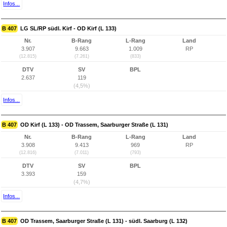
Infos...
B 407
LG SL/RP südl. Kirf - OD Kirf (L 133)
Nr.
B-Rang
L-Rang
Land
3.907
9.663
1.009
RP
(12.815)
(7.261)
(833)
DTV
SV
BPL
2.637
119
(4,5%)
Infos...
B 407
OD Kirf (L 133) - OD Trassem, Saarburger Straße (L 131)
Nr.
B-Rang
L-Rang
Land
3.908
9.413
969
RP
(12.816)
(7.011)
(793)
DTV
SV
BPL
3.393
159
(4,7%)
Infos...
B 407
OD Trassem, Saarburger Straße (L 131) - südl. Saarburg (L 132)