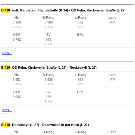
B 410
östl. Gerolstein, Hauptstraße (K 34) - OD Pelm, Kirchweiler Straße (L 27)
Nr.
B-Rang
L-Rang
Land
3.950
6.868
572
RP
(12.862)
(4.481)
(407)
DTV
SV
BPL
8.742
673
(7,7%)
Infos...
B 410
OD Pelm, Kirchweiler Straße (L 27) - Rockeskyll (L 27)
Nr.
B-Rang
L-Rang
Land
3.951
9.538
988
RP
(12.863)
(7.136)
(812)
DTV
SV
BPL
3.053
263
(8,6%)
Infos...
B 410
Rockeskyll (L 27) - Dockweiler, In der Heck (L 21)
Nr.
B-Rang
L-Rang
Land