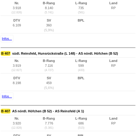
Nr.
B-Rang
L-Rang
Land
3.918
8.140
735
RP
(12.826)
(5.741)
(561)
DTV
SV
BPL
6.109
360
(5,9%)
Infos...
B 407
südl. Reinsfeld, Hunsrückstraße (L 148) - AS nördl. Höfchen (B 52)
Nr.
B-Rang
L-Rang
Land
3.919
7.116
599
RP
(12.827)
(4.727)
(433)
DTV
SV
BPL
8.198
459
(5,6%)
Infos...
B 407
AS nördl. Höfchen (B 52) - AS Reinsfeld (A 1)
Nr.
B-Rang
L-Rang
Land
3.920
7.776
686
RP
(12.828)
(5.381)
(515)
DTV
SV
BPL