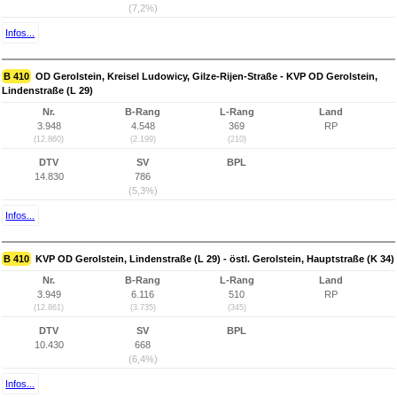
(7,2%)
Infos...
B 410
OD Gerolstein, Kreisel Ludowicy, Gilze-Rijen-Straße - KVP OD Gerolstein,
Lindenstraße (L 29)
Nr.
B-Rang
L-Rang
Land
3.948
4.548
369
RP
(12.860)
(2.199)
(210)
DTV
SV
BPL
14.830
786
(5,3%)
Infos...
B 410
KVP OD Gerolstein, Lindenstraße (L 29) - östl. Gerolstein, Hauptstraße (K 34)
Nr.
B-Rang
L-Rang
Land
3.949
6.116
510
RP
(12.861)
(3.735)
(345)
DTV
SV
BPL
10.430
668
(6,4%)
Infos...