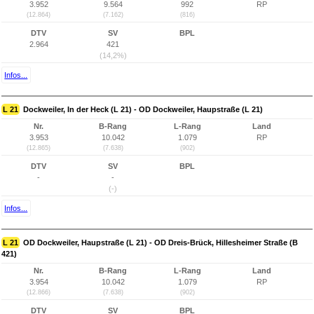
3.952
9.564
992
RP
(12.864)
(7.162)
(816)
DTV
SV
BPL
2.964
421
(14,2%)
Infos...
L 21
Dockweiler, In der Heck (L 21) - OD Dockweiler, Haupstraße (L 21)
Nr.
B-Rang
L-Rang
Land
3.953
10.042
1.079
RP
(12.865)
(7.638)
(902)
DTV
SV
BPL
-
-
(-)
Infos...
L 21
OD Dockweiler, Haupstraße (L 21) - OD Dreis-Brück, Hillesheimer Straße (B
421)
Nr.
B-Rang
L-Rang
Land
3.954
10.042
1.079
RP
(12.866)
(7.638)
(902)
DTV
SV
BPL