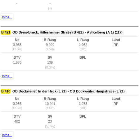
-
-
(-)
Infos...
B 421
OD Dreis-Brück, Hillesheimer Straße (B 421) - AS Kelberg (A 1) (117)
Nr.
B-Rang
L-Rang
Land
3.955
9.929
1.062
RP
(12.867)
(7.526)
(885)
DTV
SV
BPL
1.670
139
(8,3%)
Infos...
B 410
OD Dockweiler, In der Heck (L 21) - OD Dockweiler, Haupstraße (L 21)
Nr.
B-Rang
L-Rang
Land
3.956
10.041
1.078
RP
(12.868)
(7.637)
(901)
DTV
SV
BPL
402
23
(5,7%)
Infos...