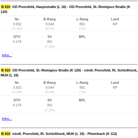
B 410
OD Pronsfeld, Hauptstraße (L 16) - OD Pronsfeld, St.-Remigius-Straße (K
120)
Nr.
B-Rang
L-Rang
Land
3.932
9.044
891
RP
(12.844)
(6.643)
(715)
DTV
SV
BPL
4.179
301
(7,2%)
Infos...
B 410
OD Pronsfeld, St.-Remigius-Straße (K 120) - nördl. Pronsfeld, Ri. Schloßheck,
MUH (L 16)
Nr.
B-Rang
L-Rang
Land
3.933
9.044
891
RP
(12.845)
(6.643)
(715)
DTV
SV
BPL
4.179
301
(7,2%)
Infos...
B 410
nördl. Pronsfeld, Ri. Schloßheck, MUH (L 16) - Pittenbach (K 112)