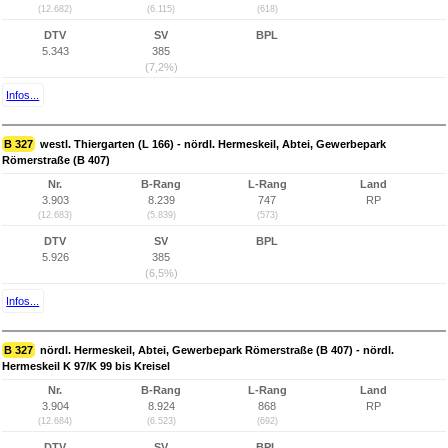
(12.682)
(6.115)
(618)
DTV
SV
BPL
5.343
385
(7,2%)
Infos...
B 327
westl. Thiergarten (L 166) - nördl. Hermeskeil, Abtei, Gewerbepark
Römerstraße (B 407)
Nr.
B-Rang
L-Rang
Land
3.903
8.239
747
RP
(12.683)
(5.839)
(573)
DTV
SV
BPL
5.926
385
(6,5%)
Infos...
B 327
nördl. Hermeskeil, Abtei, Gewerbepark Römerstraße (B 407) - nördl.
Hermeskeil K 97/K 99 bis Kreisel
Nr.
B-Rang
L-Rang
Land
3.904
8.924
868
RP
(12.684)
(6.523)
(692)
DTV
SV
BPL