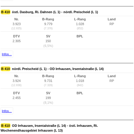
B 410
östl. Dasburg, Ri. Dahnen (L 1) - nördl. Preischeid (L 1)
Nr.
B-Rang
L-Rang
Land
3.923
9.779
1.028
RP
(12.835)
(7.376)
(852)
DTV
SV
BPL
2.305
150
(6,5%)
Infos...
B 410
nördl. Preischeid (L 1) - OD Irrhausen, Irsentalstraße (L 14)
Nr.
B-Rang
L-Rang
Land
3.924
9.731
1.018
RP
(12.836)
(7.329)
(842)
DTV
SV
BPL
2.455
199
(8,1%)
Infos...
B 410
OD Irrhausen, Irsentalstraße (L 14) - östl. Irrhausen, Ri.
Wochenendhausgebiet Irrhausen (L 13)