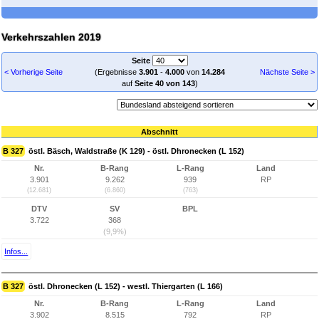
Verkehrszahlen 2019
Seite
< Vorherige Seite
(Ergebnisse
3.901
-
4.000
von
14.284
Nächste Seite >
auf
Seite 40 von 143
)
Abschnitt
B 327
östl. Bäsch, Waldstraße (K 129) - östl. Dhronecken (L 152)
Nr.
B-Rang
L-Rang
Land
3.901
9.262
939
RP
(12.681)
(6.860)
(763)
DTV
SV
BPL
3.722
368
(9,9%)
Infos...
B 327
östl. Dhronecken (L 152) - westl. Thiergarten (L 166)
Nr.
B-Rang
L-Rang
Land
3.902
8.515
792
RP