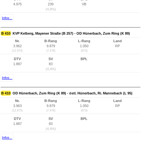
4.975
239
VB
(4,8%)
Infos...
B 410
KVP Kelberg, Mayener Straße (B 257) - OD Hünerbach, Zum Ring (K 89)
Nr.
B-Rang
L-Rang
Land
3.962
9.879
1.050
RP
(12.874)
(7.476)
(873)
DTV
SV
BPL
1.887
83
(4,4%)
Infos...
B 410
OD Hünerbach, Zum Ring (K 89) - östl. Hünerbach, Ri. Mannebach (L 95)
Nr.
B-Rang
L-Rang
Land
3.963
9.879
1.050
RP
(12.875)
(7.476)
(873)
DTV
SV
BPL
1.887
83
(4,4%)
Infos...