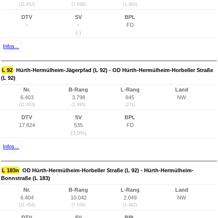
(11.452)
(7.638)
(1.462)
DTV
SV
BPL
-
-
FD
(-)
Infos...
L 92
Hürth-Hermülheim-Jägerpfad (L 92) - OD Hürth-Hermülheim-Horbeller Straße
(L 92)
Nr.
B-Rang
L-Rang
Land
6.403
3.798
845
NW
(11.453)
(1.495)
(271)
DTV
SV
BPL
17.824
535
FD
(3,0%)
Infos...
L 183n
OD Hürth-Hermülheim-Horbeller Straße (L 92) - Hürth-Hermülheim-
Bonnstraße (L 183)
Nr.
B-Rang
L-Rang
Land
6.404
10.042
2.049
NW
(11.454)
(7.638)
(1.462)
DTV
SV
BPL