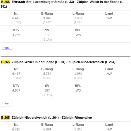
B 265
Erftstadt-Erp-Luxemburger Straße (L 33) - Zülpich-Weiler in der Ebene (L
181)
Nr.
B-Rang
L-Rang
Land
6.416
9.018
1.967
NW
(11.466)
(6.617)
(1.381)
DTV
SV
BPL
4.256
217
WB
(5,1%)
Infos...
B 265
Zülpich-Weiler in der Ebene (L 181) - Zülpich-Niederelvenich (L 264)
Nr.
B-Rang
L-Rang
Land
6.417
8.732
1.939
NW
(11.467)
(6.332)
(1.353)
DTV
SV
BPL
4.887
357
WB
(7,3%)
Infos...
B 265
Zülpich-Niederelvenich (L 264) - Zülpich-Römerallee
Nr.
B-Rang
L-Rang
Land
6.418
5.814
1.345
NW