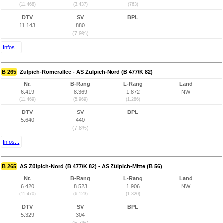
(11.468)
(3.437)
(763)
DTV
SV
BPL
11.143
880
(7,9%)
Infos...
B 265
Zülpich-Römerallee - AS Zülpich-Nord (B 477/K 82)
Nr.
B-Rang
L-Rang
Land
6.419
8.369
1.872
NW
(11.469)
(5.969)
(1.286)
DTV
SV
BPL
5.640
440
(7,8%)
Infos...
B 265
AS Zülpich-Nord (B 477/K 82) - AS Zülpich-Mitte (B 56)
Nr.
B-Rang
L-Rang
Land
6.420
8.523
1.906
NW
(11.470)
(6.123)
(1.320)
DTV
SV
BPL
5.329
304
(5,7%)