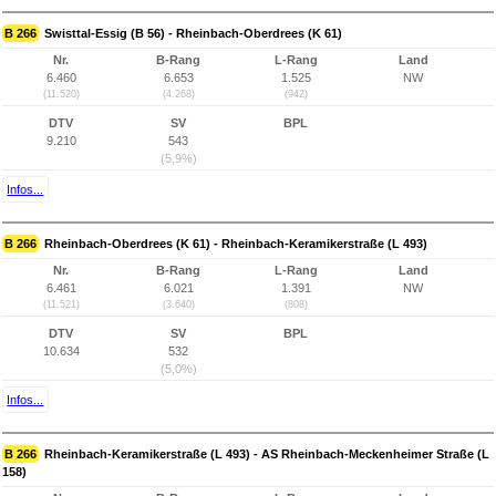
B 266
Swisttal-Essig (B 56) - Rheinbach-Oberdrees (K 61)
Nr.
B-Rang
L-Rang
Land
6.460
6.653
1.525
NW
(11.520)
(4.268)
(942)
DTV
SV
BPL
9.210
543
(5,9%)
Infos...
B 266
Rheinbach-Oberdrees (K 61) - Rheinbach-Keramikerstraße (L 493)
Nr.
B-Rang
L-Rang
Land
6.461
6.021
1.391
NW
(11.521)
(3.640)
(808)
DTV
SV
BPL
10.634
532
(5,0%)
Infos...
B 266
Rheinbach-Keramikerstraße (L 493) - AS Rheinbach-Meckenheimer Straße (L
158)