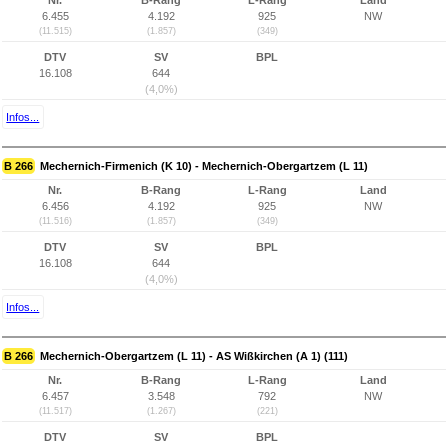
Nr.
B-Rang
L-Rang
Land
6.455
4.192
925
NW
(11.515)
(1.857)
(349)
DTV
SV
BPL
16.108
644
(4,0%)
Infos...
B 266
Mechernich-Firmenich (K 10) - Mechernich-Obergartzem (L 11)
Nr.
B-Rang
L-Rang
Land
6.456
4.192
925
NW
(11.516)
(1.857)
(349)
DTV
SV
BPL
16.108
644
(4,0%)
Infos...
B 266
Mechernich-Obergartzem (L 11) - AS Wißkirchen (A 1) (111)
Nr.
B-Rang
L-Rang
Land
6.457
3.548
792
NW
(11.517)
(1.267)
(221)
DTV
SV
BPL