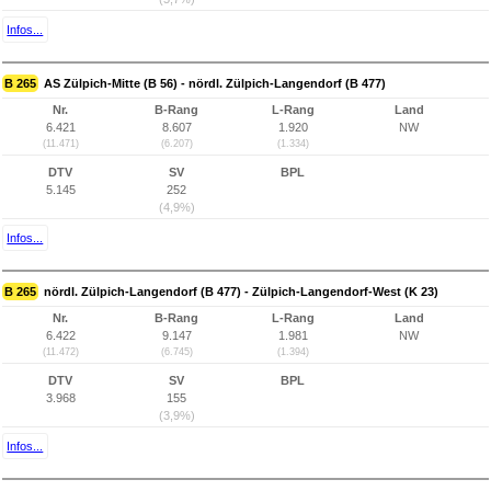
Infos...
B 265
AS Zülpich-Mitte (B 56) - nördl. Zülpich-Langendorf (B 477)
Nr.
B-Rang
L-Rang
Land
6.421
8.607
1.920
NW
(11.471)
(6.207)
(1.334)
DTV
SV
BPL
5.145
252
(4,9%)
Infos...
B 265
nördl. Zülpich-Langendorf (B 477) - Zülpich-Langendorf-West (K 23)
Nr.
B-Rang
L-Rang
Land
6.422
9.147
1.981
NW
(11.472)
(6.745)
(1.394)
DTV
SV
BPL
3.968
155
(3,9%)
Infos...