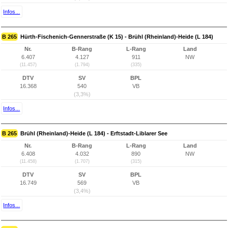
Infos...
B 265
Hürth-Fischenich-Gennerstraße (K 15) - Brühl (Rheinland)-Heide (L 184)
Nr.
B-Rang
L-Rang
Land
6.407
4.127
911
NW
(11.457)
(1.794)
(335)
DTV
SV
BPL
16.368
540
VB
(3,3%)
Infos...
B 265
Brühl (Rheinland)-Heide (L 184) - Erftstadt-Liblarer See
Nr.
B-Rang
L-Rang
Land
6.408
4.032
890
NW
(11.458)
(1.707)
(315)
DTV
SV
BPL
16.749
569
VB
(3,4%)
Infos...