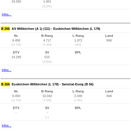
19.250
1.001
(5,2%)
Infos...
B 266
AS Wißkirchen (A 1) (111) - Euskirchen-Wißkirchen (L 178)
Nr.
B-Rang
L-Rang
Land
6.458
4.717
1.072
NW
(11.518)
(2.360)
(493)
DTV
SV
BPL
14.299
515
(3,6%)
Infos...
B 266
Euskirchen-Wißkirchen (L 178) - Swisttal-Essig (B 56)
Nr.
B-Rang
L-Rang
Land
6.459
10.042
2.049
NW
(11.519)
(7.638)
(1.462)
DTV
SV
BPL
-
-
(-)
Infos...