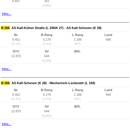
6.697
301
(4,5%)
Infos...
B 266
AS Kall-Kölner Straße (L 206/K 27) - AS Kall-Scheven (K 28)
Nr.
B-Rang
L-Rang
Land
6.451
5.179
1.188
NW
(11.511)
(2.813)
(607)
DTV
SV
BPL
12.875
644
(5,0%)
Infos...
B 266
AS Kall-Scheven (K 28) - Mechernich-Lückerath (L 169)
Nr.
B-Rang
L-Rang
Land
6.452
5.179
1.188
NW
(11.512)
(2.813)
(607)
DTV
SV
BPL
12.875
644
(5,0%)
Infos...