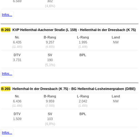
6.569
302
(4,6%)
Infos...
B 265
KVP Hellenthal-Aachener Straße (L 159) - Hellenthal-In der Dreesbach (K 75)
Nr.
B-Rang
L-Rang
Land
6.435
9.257
1.995
NW
(11.485)
(6.855)
(1.408)
DTV
SV
BPL
3.731
190
(5,1%)
Infos...
B 265
Hellenthal-In der Dreesbach (K 75) - BG Hellenthal-Losheimergraben (D/BE)
Nr.
B-Rang
L-Rang
Land
6.436
9.959
2.042
NW
(11.486)
(7.555)
(1.455)
DTV
SV
BPL
1.509
103
(6,8%)
Infos...