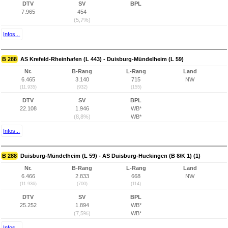
DTV
SV
BPL
7.965
454
(5,7%)
Infos...
B 288
AS Krefeld-Rheinhafen (L 443) - Duisburg-Mündelheim (L 59)
Nr.
B-Rang
L-Rang
Land
6.465
3.140
715
NW
(11.935)
(932)
(155)
DTV
SV
BPL
22.108
1.946
WB*
(8,8%)
WB*
Infos...
B 288
Duisburg-Mündelheim (L 59) - AS Duisburg-Huckingen (B 8/K 1) (1)
Nr.
B-Rang
L-Rang
Land
6.466
2.833
668
NW
(11.936)
(700)
(114)
DTV
SV
BPL
25.252
1.894
WB*
(7,5%)
WB*
Infos...