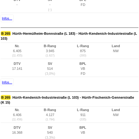
-
-
FD
(-)
Infos...
B 265
Hürth-Hermülheim-Bonnstraße (L 183) - Hürth-Kendenich-Industriestraße (L
103)
Nr.
B-Rang
L-Rang
Land
6.405
3.945
875
NW
(11.455)
(1.627)
(300)
DTV
SV
BPL
17.141
514
VB
(3,0%)
FD
Infos...
B 265
Hürth-Kendenich-Industriestraße (L 103) - Hürth-Fischenich-Gennerstraße
(K 15)
Nr.
B-Rang
L-Rang
Land
6.406
4.127
911
NW
(11.456)
(1.794)
(335)
DTV
SV
BPL
16.368
540
VB
(3,3%)