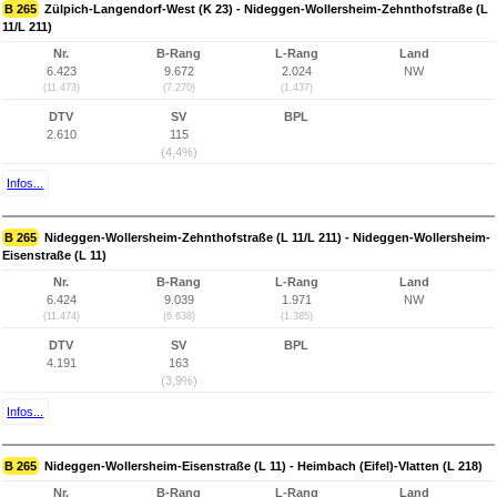
B 265
Zülpich-Langendorf-West (K 23) - Nideggen-Wollersheim-Zehnthofstraße (L
11/L 211)
Nr.
B-Rang
L-Rang
Land
6.423
9.672
2.024
NW
(11.473)
(7.270)
(1.437)
DTV
SV
BPL
2.610
115
(4,4%)
Infos...
B 265
Nideggen-Wollersheim-Zehnthofstraße (L 11/L 211) - Nideggen-Wollersheim-
Eisenstraße (L 11)
Nr.
B-Rang
L-Rang
Land
6.424
9.039
1.971
NW
(11.474)
(6.638)
(1.385)
DTV
SV
BPL
4.191
163
(3,9%)
Infos...
B 265
Nideggen-Wollersheim-Eisenstraße (L 11) - Heimbach (Eifel)-Vlatten (L 218)
Nr.
B-Rang
L-Rang
Land