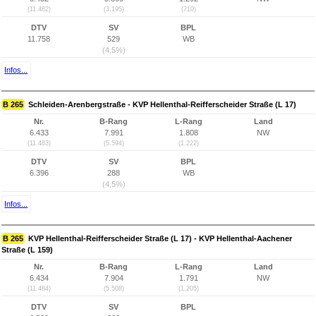
(11.482)
(3.195)
(710)
DTV
SV
BPL
11.758
529
WB
(4,5%)
Infos...
B 265
Schleiden-Arenbergstraße - KVP Hellenthal-Reifferscheider Straße (L 17)
Nr.
B-Rang
L-Rang
Land
6.433
7.991
1.808
NW
(11.483)
(5.594)
(1.222)
DTV
SV
BPL
6.396
288
WB
(4,5%)
Infos...
B 265
KVP Hellenthal-Reifferscheider Straße (L 17) - KVP Hellenthal-Aachener
Straße (L 159)
Nr.
B-Rang
L-Rang
Land
6.434
7.904
1.791
NW
(11.484)
(5.508)
(1.205)
DTV
SV
BPL