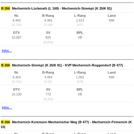
B 266
Mechernich-Lückerath (L 169) - Mechernich-Strempt (K 25/K 81)
Nr.
B-Rang
L-Rang
Land
6.453
4.491
1.013
NW
(11.513)
(2.146)
(437)
DTV
SV
BPL
15.007
825
VB
(5,5%)
Infos...
B 266
Mechernich-Strempt (K 25/K 81) - KVP Mechernich-Roggendorf (B 477)
Nr.
B-Rang
L-Rang
Land
6.454
4.454
1.001
NW
(11.514)
(2.111)
(425)
DTV
SV
BPL
15.130
772
VB
(5,1%)
Infos...
B 266
Mechernich-Kommern-Mechernicher Weg (B 477) - Mechernich-Firmenich (K
10)