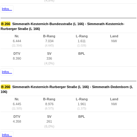
(4,8%)
Infos...
B 266
Simmerath-Kesternich-Bundesstraße (L 166) - Simmerath-Kesternich-
Rurberger Straße (L 166)
Nr.
B-Rang
L-Rang
Land
6.444
7.034
1.611
NW
(11.504)
(4.645)
(1.026)
DTV
SV
BPL
8.390
336
(4,0%)
Infos...
B 266
Simmerath-Kesternich-Rurberger Straße (L 166) - Simmerath-Dedenborn (L
106)
Nr.
B-Rang
L-Rang
Land
6.445
8.976
1.961
NW
(11.505)
(6.575)
(1.375)
DTV
SV
BPL
4.358
261
(6,0%)
Infos...