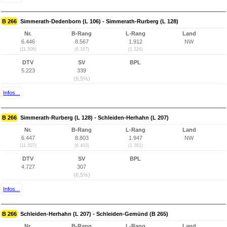
B 266
Simmerath-Dedenborn (L 106) - Simmerath-Rurberg (L 128)
Nr.
B-Rang
L-Rang
Land
6.446
8.567
1.912
NW
(11.506)
(6.167)
(1.326)
DTV
SV
BPL
5.223
339
(6,5%)
Infos...
B 266
Simmerath-Rurberg (L 128) - Schleiden-Herhahn (L 207)
Nr.
B-Rang
L-Rang
Land
6.447
8.803
1.947
NW
(11.507)
(6.403)
(1.361)
DTV
SV
BPL
4.727
307
(6,5%)
Infos...
B 266
Schleiden-Herhahn (L 207) - Schleiden-Gemünd (B 265)
Nr.
B-Rang
L-Rang
Land