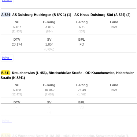
A 524
AS Duisburg-Huckingen (B 8/K 1) (1) - AK Kreuz Duisburg-Süd (A 524) (2)
Nr.
B-Rang
L-Rang
Land
6.467
3.016
695
NW
(11.937)
(834)
(137)
DTV
SV
BPL
23.174
1.854
FD
(8,0%)
Infos...
B 311
Krauchenwies (L 456), Bittelschießer Straße - OD Krauchenwies, Habsthaler
Straße (K 8241)
Nr.
B-Rang
L-Rang
Land
6.468
10.042
2.049
NW
(12.479)
(7.638)
(1.462)
DTV
SV
BPL
-
-
VB
(-)
Infos...
B 326
AK Wuppertal-Nord (A 1/A 46) - südl. Stefansbecke, Schwelmer Straße (L