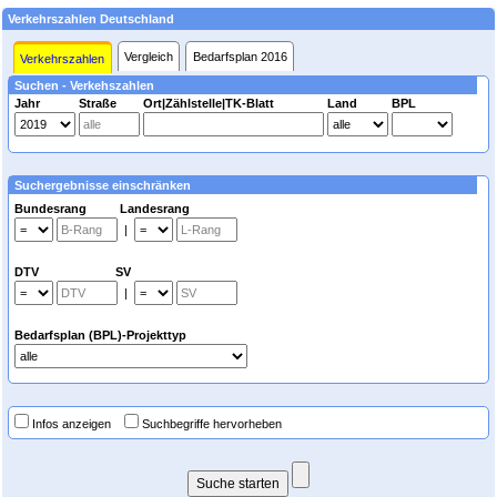
Verkehrszahlen Deutschland
Vergleich
Bedarfsplan 2016
Verkehrszahlen
Suchen - Verkehszahlen
Jahr
Straße
Ort|Zählstelle|TK-Blatt
Land
BPL
Suchergebnisse einschränken
Bundesrang Landesrang
|
DTV SV
|
Bedarfsplan (BPL)-Projekttyp
Infos anzeigen
Suchbegriffe hervorheben