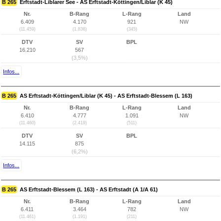
B 265
Erftstadt-Liblarer See - AS Erftstadt-Köttingen/Liblar (K 45)
Nr.
B-Rang
L-Rang
Land
6.409
4.170
921
NW
(11.459)
(1.836)
(345)
DTV
SV
BPL
16.210
567
(3,5%)
Infos...
B 265
AS Erftstadt-Köttingen/Liblar (K 45) - AS Erftstadt-Blessem (L 163)
Nr.
B-Rang
L-Rang
Land
6.410
4.777
1.091
NW
(11.460)
(2.419)
(511)
DTV
SV
BPL
14.115
875
(6,2%)
Infos...
B 265
AS Erftstadt-Blessem (L 163) - AS Erftstadt (A 1/A 61)
Nr.
B-Rang
L-Rang
Land
6.411
3.464
782
NW
(11.461)
(1.191)
(211)