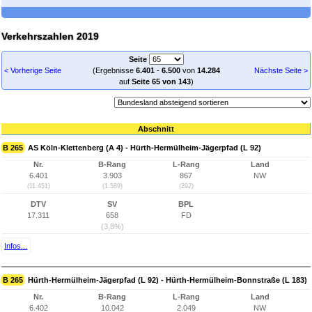
Verkehrszahlen 2019
Seite
< Vorherige Seite
(Ergebnisse
6.401
-
6.500
von
14.284
Nächste Seite >
auf
Seite 65 von 143
)
Abschnitt
B 265
AS Köln-Klettenberg (A 4) - Hürth-Hermülheim-Jägerpfad (L 92)
Nr.
B-Rang
L-Rang
Land
6.401
3.903
867
NW
(11.451)
(1.589)
(292)
DTV
SV
BPL
17.311
658
FD
(3,8%)
Infos...
B 265
Hürth-Hermülheim-Jägerpfad (L 92) - Hürth-Hermülheim-Bonnstraße (L 183)
Nr.
B-Rang
L-Rang
Land
6.402
10.042
2.049
NW