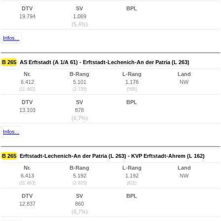
DTV
SV
BPL
19.794
1.069
(5,4%)
Infos...
B 265
AS Erftstadt (A 1/A 61) - Erftstadt-Lechenich-An der Patria (L 263)
Nr.
B-Rang
L-Rang
Land
6.412
5.101
1.176
NW
(11.462)
(2.735)
(595)
DTV
SV
BPL
13.103
878
(6,7%)
Infos...
B 265
Erftstadt-Lechenich-An der Patria (L 263) - KVP Erftstadt-Ahrem (L 162)
Nr.
B-Rang
L-Rang
Land
6.413
5.192
1.192
NW
(11.463)
(2.825)
(611)
DTV
SV
BPL
12.837
860
(6,7%)