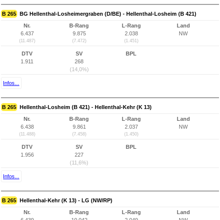
B 265
BG Hellenthal-Losheimergraben (D/BE) - Hellenthal-Losheim (B 421)
Nr.
B-Rang
L-Rang
Land
6.437
9.875
2.038
NW
(11.487)
(7.472)
(1.451)
DTV
SV
BPL
1.911
268
(14,0%)
Infos...
B 265
Hellenthal-Losheim (B 421) - Hellenthal-Kehr (K 13)
Nr.
B-Rang
L-Rang
Land
6.438
9.861
2.037
NW
(11.488)
(7.458)
(1.450)
DTV
SV
BPL
1.956
227
(11,6%)
Infos...
B 265
Hellenthal-Kehr (K 13) - LG (NW/RP)
Nr.
B-Rang
L-Rang
Land