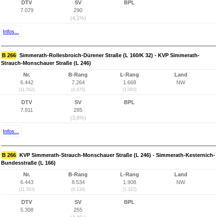
DTV
SV
BPL
7.079
290
(4,1%)
Infos...
B 266
Simmerath-Rollesbroich-Dürener Straße (L 160/K 32) - KVP Simmerath-
Strauch-Monschauer Straße (L 246)
Nr.
B-Rang
L-Rang
Land
6.442
7.264
1.668
NW
(11.502)
(4.875)
(1.083)
DTV
SV
BPL
7.911
285
(3,6%)
Infos...
B 266
KVP Simmerath-Strauch-Monschauer Straße (L 246) - Simmerath-Kesternich-
Bundesstraße (L 166)
Nr.
B-Rang
L-Rang
Land
6.443
8.534
1.908
NW
(11.503)
(6.134)
(1.322)
DTV
SV
BPL
5.308
255