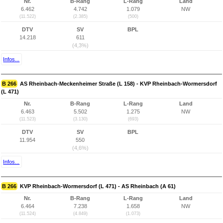
Nr.
B-Rang
L-Rang
Land
6.462
4.742
1.079
NW
(11.522)
(2.385)
(500)
DTV
SV
BPL
14.218
611
(4,3%)
Infos...
B 266
AS Rheinbach-Meckenheimer Straße (L 158) - KVP Rheinbach-Wormersdorf
(L 471)
Nr.
B-Rang
L-Rang
Land
6.463
5.502
1.275
NW
(11.523)
(3.130)
(693)
DTV
SV
BPL
11.954
550
(4,6%)
Infos...
B 266
KVP Rheinbach-Wormersdorf (L 471) - AS Rheinbach (A 61)
Nr.
B-Rang
L-Rang
Land
6.464
7.238
1.658
NW
(11.524)
(4.849)
(1.073)