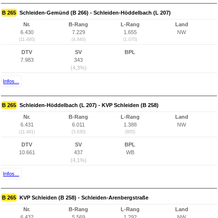
B 265
Schleiden-Gemünd (B 266) - Schleiden-Höddelbach (L 207)
Nr.
B-Rang
L-Rang
Land
6.430
7.229
1.655
NW
(11.480)
(4.840)
(1.070)
DTV
SV
BPL
7.983
343
(4,3%)
Infos...
B 265
Schleiden-Höddelbach (L 207) - KVP Schleiden (B 258)
Nr.
B-Rang
L-Rang
Land
6.431
6.011
1.388
NW
(11.481)
(3.630)
(805)
DTV
SV
BPL
10.661
437
WB
(4,1%)
Infos...
B 265
KVP Schleiden (B 258) - Schleiden-Arenbergstraße
Nr.
B-Rang
L-Rang
Land
6.432
5.569
1.292
NW