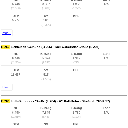
6.448
8.302
1.858
NW
(11.508)
(5.902)
(1.272)
DTV
SV
BPL
5.774
364
(6,3%)
Infos...
B 266
Schleiden-Gemünd (B 265) - Kall-Gemünder Straße (L 204)
Nr.
B-Rang
L-Rang
Land
6.449
5.696
1.317
NW
(11.509)
(3.320)
(735)
DTV
SV
BPL
11.437
515
(4,5%)
Infos...
B 266
Kall-Gemünder Straße (L 204) - AS Kall-Kölner Straße (L 206/K 27)
Nr.
B-Rang
L-Rang
Land
6.450
7.845
1.780
NW
(11.510)
(5.450)
(1.195)
DTV
SV
BPL