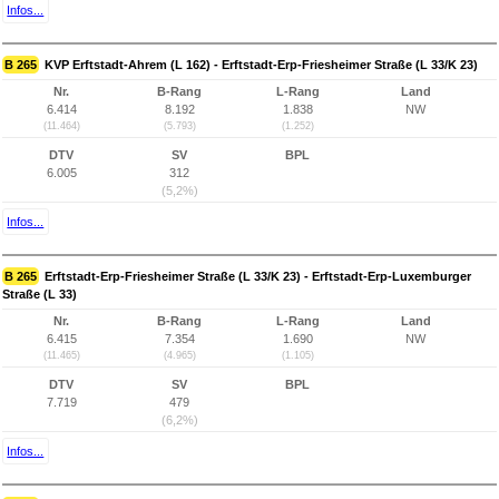
Infos...
B 265
KVP Erftstadt-Ahrem (L 162) - Erftstadt-Erp-Friesheimer Straße (L 33/K 23)
Nr.
B-Rang
L-Rang
Land
6.414
8.192
1.838
NW
(11.464)
(5.793)
(1.252)
DTV
SV
BPL
6.005
312
(5,2%)
Infos...
B 265
Erftstadt-Erp-Friesheimer Straße (L 33/K 23) - Erftstadt-Erp-Luxemburger
Straße (L 33)
Nr.
B-Rang
L-Rang
Land
6.415
7.354
1.690
NW
(11.465)
(4.965)
(1.105)
DTV
SV
BPL
7.719
479
(6,2%)
Infos...