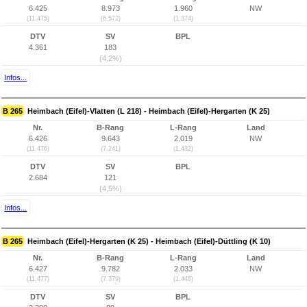
6.425
8.973
1.960
NW
(11.475)
(6.572)
(1.374)
DTV
SV
BPL
4.361
183
(4,2%)
Infos...
B 265
Heimbach (Eifel)-Vlatten (L 218) - Heimbach (Eifel)-Hergarten (K 25)
Nr.
B-Rang
L-Rang
Land
6.426
9.643
2.019
NW
(11.476)
(7.241)
(1.432)
DTV
SV
BPL
2.684
121
(4,5%)
Infos...
B 265
Heimbach (Eifel)-Hergarten (K 25) - Heimbach (Eifel)-Düttling (K 10)
Nr.
B-Rang
L-Rang
Land
6.427
9.782
2.033
NW
(11.477)
(7.379)
(1.446)
DTV
SV
BPL