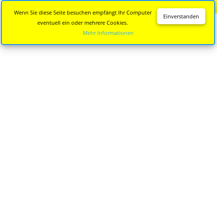
Diese Seite wird nicht mehr aktualisiert.
Zur neuen Seite
Wenn Sie diese Seite besuchen empfängt Ihr Computer
Einverstanden
eventuell ein oder mehrere Cookies.
Mehr Informationen