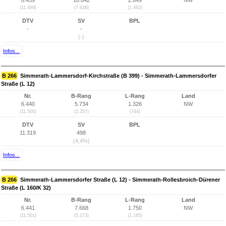
6.439
10.042
2.049
NW
(11.489)
(7.638)
(1.462)
DTV
SV
BPL
-
-
(-)
Infos...
B 266
Simmerath-Lammersdorf-Kirchstraße (B 399) - Simmerath-Lammersdorfer
Straße (L 12)
Nr.
B-Rang
L-Rang
Land
6.440
5.734
1.326
NW
(11.500)
(3.357)
(744)
DTV
SV
BPL
11.319
498
(4,4%)
Infos...
B 266
Simmerath-Lammersdorfer Straße (L 12) - Simmerath-Rollesbroich-Dürener
Straße (L 160/K 32)
Nr.
B-Rang
L-Rang
Land
6.441
7.668
1.750
NW
(11.501)
(5.273)
(1.165)