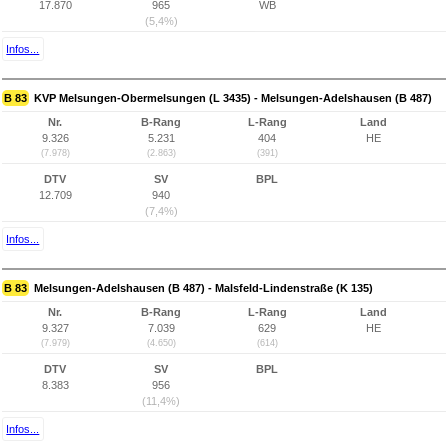
17.870
965
WB
(5,4%)
Infos...
B 83
KVP Melsungen-Obermelsungen (L 3435) - Melsungen-Adelshausen (B 487)
Nr.
B-Rang
L-Rang
Land
9.326
5.231
404
HE
(7.978)
(2.863)
(391)
DTV
SV
BPL
12.709
940
(7,4%)
Infos...
B 83
Melsungen-Adelshausen (B 487) - Malsfeld-Lindenstraße (K 135)
Nr.
B-Rang
L-Rang
Land
9.327
7.039
629
HE
(7.979)
(4.650)
(614)
DTV
SV
BPL
8.383
956
(11,4%)
Infos...