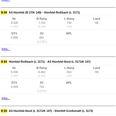
B 84
AS Hünfeld (B 27/K 149) - Hünfeld-Roßbach (L 3171)
Nr.
B-Rang
L-Rang
Land
9.335
7.723
734
HE
(7.987)
(5.328)
(716)
DTV
SV
BPL
6.958
891
(12,8%)
Infos...
B 84
Hünfeld-Roßbach (L 3171) - AS Hünfeld-Nord (L 3171/K 147)
Nr.
B-Rang
L-Rang
Land
9.336
8.462
814
HE
(7.988)
(6.062)
(795)
DTV
SV
BPL
5.449
752
(13,8%)
Infos...
B 84
AS Hünfeld-Nord (L 3171/K 147) - Eiterfelf-Großentaft (L 3173)