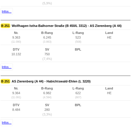
(5,9%)
Infos...
B 251
Wolfhagen-Istha-Balhorner Straße (B 450/L 3312) - AS Zierenberg (A 44)
Nr.
B-Rang
L-Rang
Land
9.363
6.245
523
HE
(11.090)
(3.863)
(508)
DTV
SV
BPL
10.132
750
(7,4%)
Infos...
B 251
AS Zierenberg (A 44) - Habichtswald-Ehlen (L 3220)
Nr.
B-Rang
L-Rang
Land
9.364
6.982
622
HE
(11.091)
(4.594)
(607)
DTV
SV
BPL
8.484
280
(3,3%)
Infos...