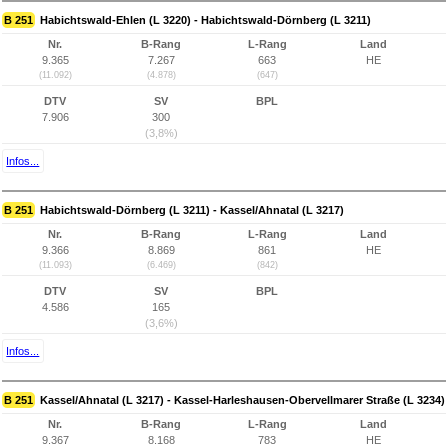
B 251
Habichtswald-Ehlen (L 3220) - Habichtswald-Dörnberg (L 3211)
Nr.
B-Rang
L-Rang
Land
9.365
7.267
663
HE
(11.092)
(4.878)
(647)
DTV
SV
BPL
7.906
300
(3,8%)
Infos...
B 251
Habichtswald-Dörnberg (L 3211) - Kassel/Ahnatal (L 3217)
Nr.
B-Rang
L-Rang
Land
9.366
8.869
861
HE
(11.093)
(6.469)
(842)
DTV
SV
BPL
4.586
165
(3,6%)
Infos...
B 251
Kassel/Ahnatal (L 3217) - Kassel-Harleshausen-Obervellmarer Straße (L 3234)
Nr.
B-Rang
L-Rang
Land
9.367
8.168
783
HE