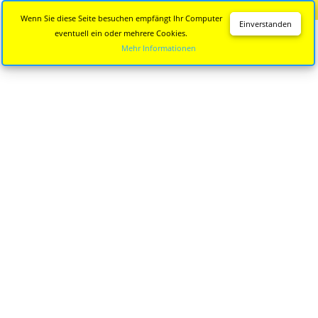
Diese Seite wird nicht mehr aktualisiert.
Zur neuen Seite
Wenn Sie diese Seite besuchen empfängt Ihr Computer
Einverstanden
eventuell ein oder mehrere Cookies.
Mehr Informationen