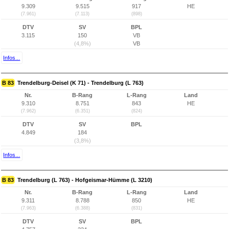
9.309
9.515
917
HE
(7.961)
(7.113)
(898)
DTV
SV
BPL
3.115
150
VB
(4,8%)
VB
Infos...
B 83
Trendelburg-Deisel (K 71) - Trendelburg (L 763)
Nr.
B-Rang
L-Rang
Land
9.310
8.751
843
HE
(7.962)
(6.351)
(824)
DTV
SV
BPL
4.849
184
(3,8%)
Infos...
B 83
Trendelburg (L 763) - Hofgeismar-Hümme (L 3210)
Nr.
B-Rang
L-Rang
Land
9.311
8.788
850
HE
(7.963)
(6.388)
(831)
DTV
SV
BPL