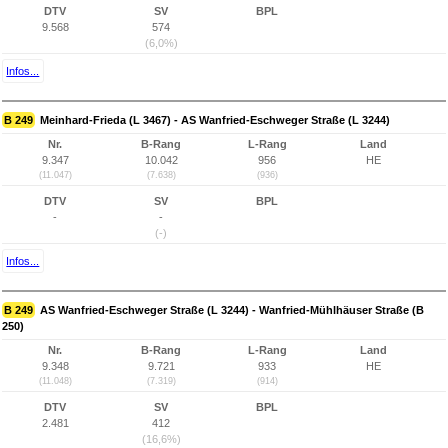
DTV
SV
BPL
9.568
574
(6,0%)
Infos...
B 249
Meinhard-Frieda (L 3467) - AS Wanfried-Eschweger Straße (L 3244)
Nr.
B-Rang
L-Rang
Land
9.347
10.042
956
HE
(11.047)
(7.638)
(936)
DTV
SV
BPL
-
-
(-)
Infos...
B 249
AS Wanfried-Eschweger Straße (L 3244) - Wanfried-Mühlhäuser Straße (B
250)
Nr.
B-Rang
L-Rang
Land
9.348
9.721
933
HE
(11.048)
(7.319)
(914)
DTV
SV
BPL
2.481
412
(16,6%)