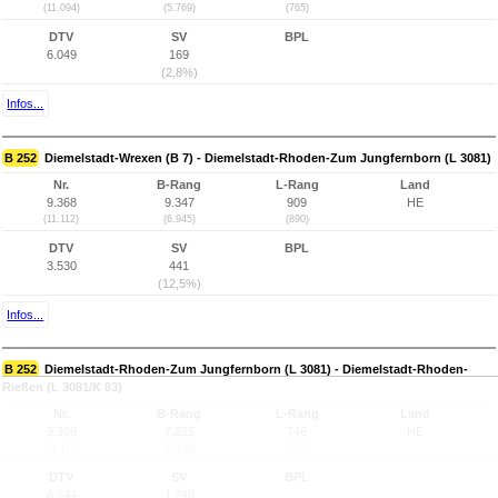
(11.094)
(5.769)
(765)
DTV
SV
BPL
6.049
169
(2,8%)
Infos...
B 252
Diemelstadt-Wrexen (B 7) - Diemelstadt-Rhoden-Zum Jungfernborn (L 3081)
Nr.
B-Rang
L-Rang
Land
9.368
9.347
909
HE
(11.112)
(6.945)
(890)
DTV
SV
BPL
3.530
441
(12,5%)
Infos...
B 252
Diemelstadt-Rhoden-Zum Jungfernborn (L 3081) - Diemelstadt-Rhoden-
Rießen (L 3081/K 83)
Nr.
B-Rang
L-Rang
Land
9.369
7.825
746
HE
(11.113)
(5.430)
(728)
DTV
SV
BPL
6.744
1.248