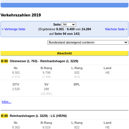
Verkehrszahlen 2019
Seite
< Vorherige Seite
(Ergebnisse
9.301
-
9.400
von
14.284
Nächste Seite >
auf
Seite 94 von 143
)
Abschnitt
B 80
Oberweser (L 763) - Reinhardshagen (L 3229)
Nr.
B-Rang
L-Rang
Land
9.301
9.708
932
HE
(7.871)
(7.306)
(913)
DTV
SV
BPL
2.525
288
(11,4%)
Infos...
B 80
Reinhardshagen (L 3229) - LG (HE/NI)
Nr.
B-Rang
L-Rang
Land
9.302
8.519
822
HE