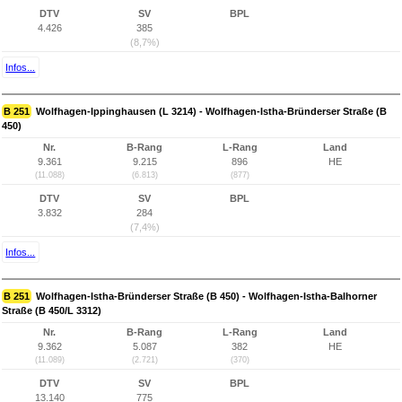
DTV
SV
BPL
4.426
385
(8,7%)
Infos...
B 251
Wolfhagen-Ippinghausen (L 3214) - Wolfhagen-Istha-Bründerser Straße (B
450)
Nr.
B-Rang
L-Rang
Land
9.361
9.215
896
HE
(11.088)
(6.813)
(877)
DTV
SV
BPL
3.832
284
(7,4%)
Infos...
B 251
Wolfhagen-Istha-Bründerser Straße (B 450) - Wolfhagen-Istha-Balhorner
Straße (B 450/L 3312)
Nr.
B-Rang
L-Rang
Land
9.362
5.087
382
HE
(11.089)
(2.721)
(370)
DTV
SV
BPL
13.140
775