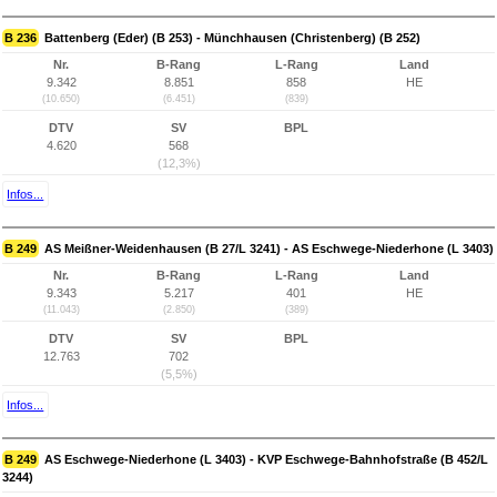
B 236
Battenberg (Eder) (B 253) - Münchhausen (Christenberg) (B 252)
Nr.
B-Rang
L-Rang
Land
9.342
8.851
858
HE
(10.650)
(6.451)
(839)
DTV
SV
BPL
4.620
568
(12,3%)
Infos...
B 249
AS Meißner-Weidenhausen (B 27/L 3241) - AS Eschwege-Niederhone (L 3403)
Nr.
B-Rang
L-Rang
Land
9.343
5.217
401
HE
(11.043)
(2.850)
(389)
DTV
SV
BPL
12.763
702
(5,5%)
Infos...
B 249
AS Eschwege-Niederhone (L 3403) - KVP Eschwege-Bahnhofstraße (B 452/L
3244)