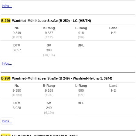
Infos...
B 249
Wanfried-Mühlhäuser Straße (B 250) - LG (HE/TH)
Nr.
B-Rang
L-Rang
Land
9.349
9.537
918
HE
(11.049)
(7.135)
(899)
DTV
SV
BPL
3.057
309
(10,1%)
Infos...
B 250
Wanfried-Mühlhäuser Straße (B 249) - Wanfried-Heldra (L 3244)
Nr.
B-Rang
L-Rang
Land
9.350
9.169
890
HE
(11.065)
(6.767)
(871)
DTV
SV
BPL
3.928
240
(6,1%)
Infos...