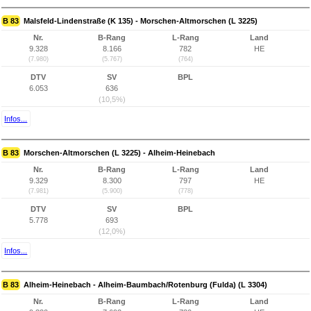
B 83
Malsfeld-Lindenstraße (K 135) - Morschen-Altmorschen (L 3225)
Nr.
B-Rang
L-Rang
Land
9.328
8.166
782
HE
(7.980)
(5.767)
(764)
DTV
SV
BPL
6.053
636
(10,5%)
Infos...
B 83
Morschen-Altmorschen (L 3225) - Alheim-Heinebach
Nr.
B-Rang
L-Rang
Land
9.329
8.300
797
HE
(7.981)
(5.900)
(778)
DTV
SV
BPL
5.778
693
(12,0%)
Infos...
B 83
Alheim-Heinebach - Alheim-Baumbach/Rotenburg (Fulda) (L 3304)
Nr.
B-Rang
L-Rang
Land