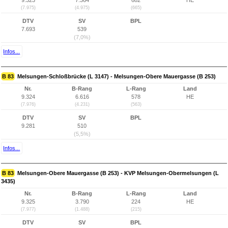
9.323
7.364
682
HE
(7.975)
(4.975)
(665)
DTV
SV
BPL
7.693
539
(7,0%)
Infos...
B 83
Melsungen-Schloßbrücke (L 3147) - Melsungen-Obere Mauergasse (B 253)
Nr.
B-Rang
L-Rang
Land
9.324
6.616
578
HE
(7.976)
(4.231)
(563)
DTV
SV
BPL
9.281
510
(5,5%)
Infos...
B 83
Melsungen-Obere Mauergasse (B 253) - KVP Melsungen-Obermelsungen (L
3435)
Nr.
B-Rang
L-Rang
Land
9.325
3.790
224
HE
(7.977)
(1.488)
(215)
DTV
SV
BPL