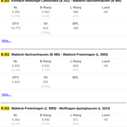
B 251
Korbach-Wildunger Landstraße (B 252) - Waldeck-Sachsenhausen (B 485)
Nr.
B-Rang
L-Rang
Land
9.358
5.963
486
HE
(11.085)
(3.582)
(472)
DTV
SV
BPL
10.773
819
WB
(7,6%)
Infos...
B 251
Waldeck-Sachsenhausen (B 485) - Waldeck-Freienhagen (L 3083)
Nr.
B-Rang
L-Rang
Land
9.359
8.931
869
HE
(11.086)
(6.530)
(850)
DTV
SV
BPL
4.443
355
(8,0%)
Infos...
B 251
Waldeck-Freienhagen (L 3083) - Wolfhagen-Ippinghausen (L 3214)
Nr.
B-Rang
L-Rang
Land
9.360
8.940
871
HE
(11.087)
(6.539)
(852)