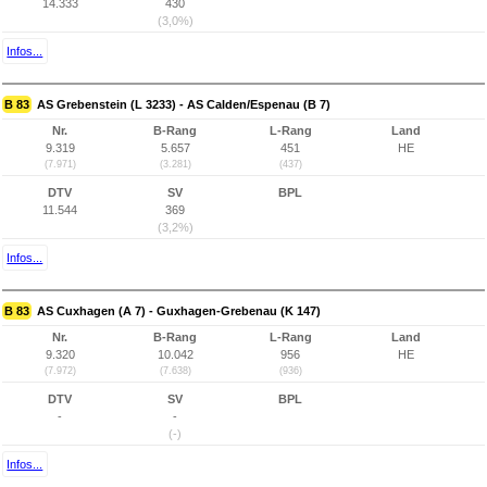
14.333
430
(3,0%)
Infos...
B 83
AS Grebenstein (L 3233) - AS Calden/Espenau (B 7)
Nr.
B-Rang
L-Rang
Land
9.319
5.657
451
HE
(7.971)
(3.281)
(437)
DTV
SV
BPL
11.544
369
(3,2%)
Infos...
B 83
AS Cuxhagen (A 7) - Guxhagen-Grebenau (K 147)
Nr.
B-Rang
L-Rang
Land
9.320
10.042
956
HE
(7.972)
(7.638)
(936)
DTV
SV
BPL
-
-
(-)
Infos...