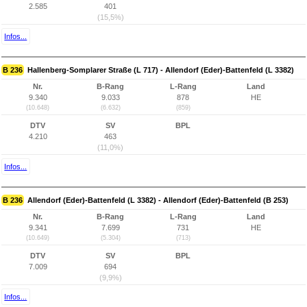
2.585
401
(15,5%)
Infos...
B 236
Hallenberg-Somplarer Straße (L 717) - Allendorf (Eder)-Battenfeld (L 3382)
Nr.
B-Rang
L-Rang
Land
9.340
9.033
878
HE
(10.648)
(6.632)
(859)
DTV
SV
BPL
4.210
463
(11,0%)
Infos...
B 236
Allendorf (Eder)-Battenfeld (L 3382) - Allendorf (Eder)-Battenfeld (B 253)
Nr.
B-Rang
L-Rang
Land
9.341
7.699
731
HE
(10.649)
(5.304)
(713)
DTV
SV
BPL
7.009
694
(9,9%)
Infos...