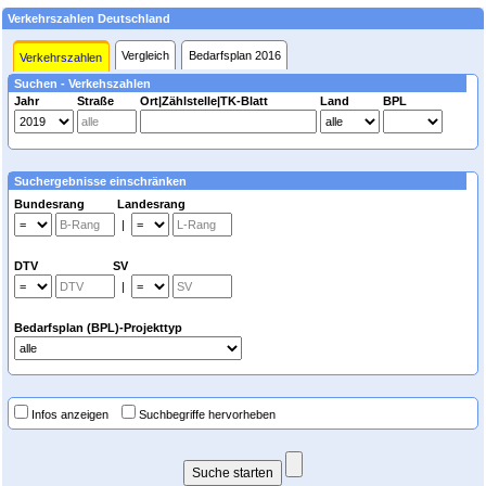
Verkehrszahlen Deutschland
Vergleich
Bedarfsplan 2016
Verkehrszahlen
Suchen - Verkehszahlen
Jahr
Straße
Ort|Zählstelle|TK-Blatt
Land
BPL
Suchergebnisse einschränken
Bundesrang Landesrang
|
DTV SV
|
Bedarfsplan (BPL)-Projekttyp
Infos anzeigen
Suchbegriffe hervorheben