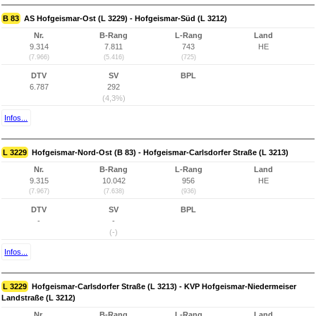
B 83
AS Hofgeismar-Ost (L 3229) - Hofgeismar-Süd (L 3212)
Nr.
B-Rang
L-Rang
Land
9.314
7.811
743
HE
(7.966)
(5.416)
(725)
DTV
SV
BPL
6.787
292
(4,3%)
Infos...
L 3229
Hofgeismar-Nord-Ost (B 83) - Hofgeismar-Carlsdorfer Straße (L 3213)
Nr.
B-Rang
L-Rang
Land
9.315
10.042
956
HE
(7.967)
(7.638)
(936)
DTV
SV
BPL
-
-
(-)
Infos...
L 3229
Hofgeismar-Carlsdorfer Straße (L 3213) - KVP Hofgeismar-Niedermeiser
Landstraße (L 3212)
Nr.
B-Rang
L-Rang
Land