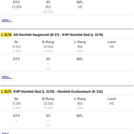
DTV
SV
BPL
13.899
862
VB
(6,2%)
Infos...
L 3176
AS Hünfeld-Sargenzell (B 27) - KVP Hünfeld-Süd (L 3176)
Nr.
B-Rang
L-Rang
Land
9.333
10.042
956
HE
(7.985)
(7.638)
(936)
DTV
SV
BPL
-
-
(-)
Infos...
L 3171
KVP Hünfeld-Süd (L 3176) - Hünfeld-Großenbach (K 131)
Nr.
B-Rang
L-Rang
Land
9.334
10.042
956
HE
(7.986)
(7.638)
(936)
DTV
SV
BPL
-
-
(-)
Infos...