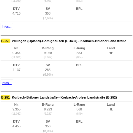
(11.080)
(6.407)
(833)
DTV
SV
BPL
4.715
358
(7,6%)
Infos...
B 251
Willingen (Upland)-Bömighausen (L 3437) - Korbach-Briloner Landstraße
Nr.
B-Rang
L-Rang
Land
9.354
9.068
883
HE
(11.081)
(6.667)
(864)
DTV
SV
BPL
4.137
285
(6,9%)
Infos...
B 251
Korbach-Briloner Landstraße - Korbach-Arolser Landstraße (B 252)
Nr.
B-Rang
L-Rang
Land
9.355
8.923
868
HE
(11.082)
(6.522)
(849)
DTV
SV
BPL
4.455
356
(8,0%)