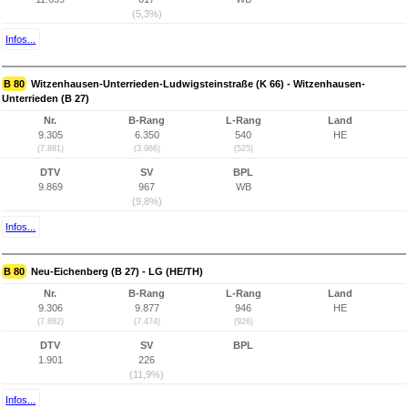
(5,3%)
Infos...
B 80
Witzenhausen-Unterrieden-Ludwigsteinstraße (K 66) - Witzenhausen-
Unterrieden (B 27)
Nr.
B-Rang
L-Rang
Land
9.305
6.350
540
HE
(7.881)
(3.966)
(525)
DTV
SV
BPL
9.869
967
WB
(9,8%)
Infos...
B 80
Neu-Eichenberg (B 27) - LG (HE/TH)
Nr.
B-Rang
L-Rang
Land
9.306
9.877
946
HE
(7.882)
(7.474)
(926)
DTV
SV
BPL
1.901
226
(11,9%)
Infos...