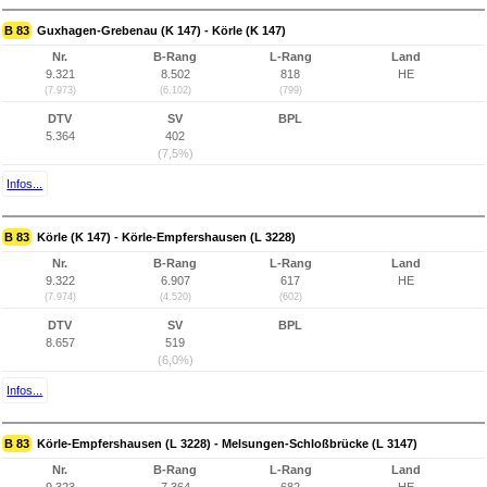
B 83
Guxhagen-Grebenau (K 147) - Körle (K 147)
Nr.
B-Rang
L-Rang
Land
9.321
8.502
818
HE
(7.973)
(6.102)
(799)
DTV
SV
BPL
5.364
402
(7,5%)
Infos...
B 83
Körle (K 147) - Körle-Empfershausen (L 3228)
Nr.
B-Rang
L-Rang
Land
9.322
6.907
617
HE
(7.974)
(4.520)
(602)
DTV
SV
BPL
8.657
519
(6,0%)
Infos...
B 83
Körle-Empfershausen (L 3228) - Melsungen-Schloßbrücke (L 3147)
Nr.
B-Rang
L-Rang
Land