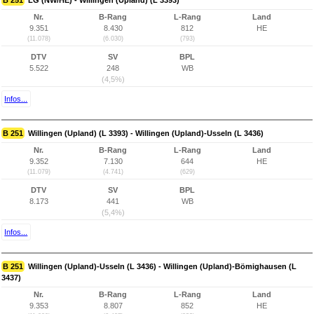
B 251
LG (NW/HE) - Willingen (Upland) (L 3393)
Nr.
B-Rang
L-Rang
Land
9.351
8.430
812
HE
(11.078)
(6.030)
(793)
DTV
SV
BPL
5.522
248
WB
(4,5%)
Infos...
B 251
Willingen (Upland) (L 3393) - Willingen (Upland)-Usseln (L 3436)
Nr.
B-Rang
L-Rang
Land
9.352
7.130
644
HE
(11.079)
(4.741)
(629)
DTV
SV
BPL
8.173
441
WB
(5,4%)
Infos...
B 251
Willingen (Upland)-Usseln (L 3436) - Willingen (Upland)-Bömighausen (L
3437)
Nr.
B-Rang
L-Rang
Land
9.353
8.807
852
HE