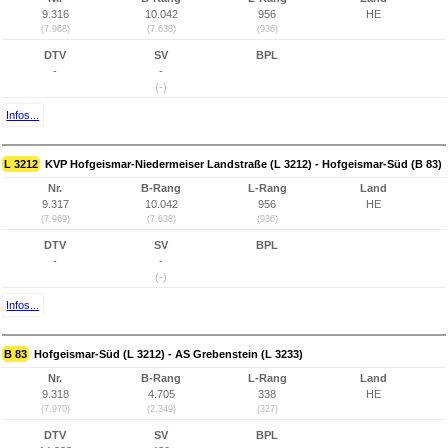
9.316
10.042
956
HE
(7.968)
(7.638)
(936)
DTV
SV
BPL
-
-
(-)
Infos...
L 3212
KVP Hofgeismar-Niedermeiser Landstraße (L 3212) - Hofgeismar-Süd (B 83)
Nr.
B-Rang
L-Rang
Land
9.317
10.042
956
HE
(7.969)
(7.638)
(936)
DTV
SV
BPL
-
-
(-)
Infos...
B 83
Hofgeismar-Süd (L 3212) - AS Grebenstein (L 3233)
Nr.
B-Rang
L-Rang
Land
9.318
4.705
338
HE
(7.970)
(2.349)
(327)
DTV
SV
BPL