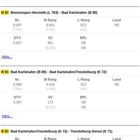
B 83
Beverungen-Herstelle (L 763) - Bad Karlshafen (B 80)
Nr.
B-Rang
L-Rang
Land
9.307
8.951
872
HE
(7.959)
(6.550)
(853)
DTV
SV
BPL
4.407
361
VB
(8,2%)
VB
Infos...
B 83
Bad Karlshafen (B 80) - Bad Karlshafen/Trendelburg (K 72)
Nr.
B-Rang
L-Rang
Land
9.308
9.410
913
HE
(7.960)
(7.008)
(894)
DTV
SV
BPL
3.397
173
VB
(5,1%)
VB
Infos...
B 83
Bad Karlshafen/Trendelburg (K 72) - Trendelburg-Deisel (K 71)
Nr.
B-Rang
L-Rang
Land