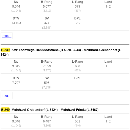
Nr.
B-Rang
L-Rang
Land
9.344
5.077
379
HE
(11.044)
(2.712)
(367)
DTV
SV
BPL
13.163
474
VB
(3,6%)
Infos...
B 249
KVP Eschwege-Bahnhofstraße (B 452/L 3244) - Meinhard-Grebendorf (L
3424)
Nr.
B-Rang
L-Rang
Land
9.345
7.359
680
HE
(11.045)
(4.970)
(663)
DTV
SV
BPL
7.707
593
(7,7%)
Infos...
B 249
Meinhard-Grebendorf (L 3424) - Meinhard-Frieda (L 3467)
Nr.
B-Rang
L-Rang
Land
9.346
6.487
561
HE
(11.046)
(4.103)
(546)