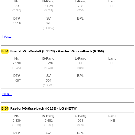
Nr.
B-Rang
L-Rang
Land
9.337
8.029
768
HE
(7.989)
(5.631)
(750)
DTV
SV
BPL
6.316
695
(11,0%)
Infos...
B 84
Eiterfelf-Großentaft (L 3173) - Rasdorf-Grüsselbach (K 159)
Nr.
B-Rang
L-Rang
Land
9.338
8.726
838
HE
(7.990)
(6.326)
(819)
DTV
SV
BPL
4.897
534
(10,9%)
Infos...
B 84
Rasdorf-Grüsselbach (K 159) - LG (HE/TH)
Nr.
B-Rang
L-Rang
Land
9.339
9.682
928
HE
(7.991)
(7.280)
(909)
DTV
SV
BPL