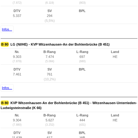
(7.872)
(6.119)
(803)
DTV
SV
BPL
5.337
294
(5,5%)
Infos...
B 80
LG (NI/HE) - KVP Witzenhausen-An der Bohlenbrücke (B 451)
Nr.
B-Rang
L-Rang
Land
9.303
7.474
697
HE
(7.879)
(5.084)
(680)
DTV
SV
BPL
7.461
761
(10,2%)
Infos...
B 80
KVP Witzenhausen-An der Bohlenbrücke (B 451) - Witzenhausen-Unterrieden-
Ludwigsteinstraße (K 66)
Nr.
B-Rang
L-Rang
Land
9.304
5.627
444
HE
(7.880)
(3.252)
(431)
DTV
SV
BPL
11.639
617
WB