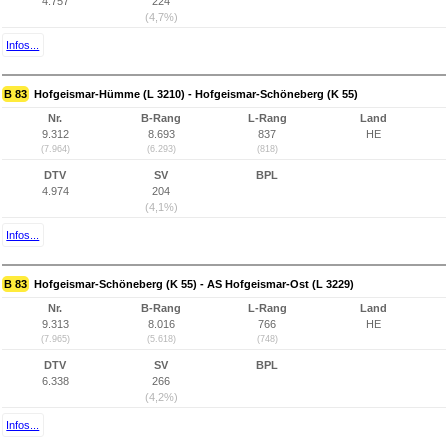
4.757
224
(4,7%)
Infos...
B 83
Hofgeismar-Hümme (L 3210) - Hofgeismar-Schöneberg (K 55)
Nr.
B-Rang
L-Rang
Land
9.312
8.693
837
HE
(7.964)
(6.293)
(818)
DTV
SV
BPL
4.974
204
(4,1%)
Infos...
B 83
Hofgeismar-Schöneberg (K 55) - AS Hofgeismar-Ost (L 3229)
Nr.
B-Rang
L-Rang
Land
9.313
8.016
766
HE
(7.965)
(5.618)
(748)
DTV
SV
BPL
6.338
266
(4,2%)
Infos...