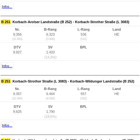
Infos...
B 251
Korbach-Arolser Landstraße (B 252) - Korbach-Strother Straße (L 3083)
Nr.
B-Rang
L-Rang
Land
9.356
6.323
536
HE
(11.083)
(3.940)
(521)
DTV
SV
BPL
9.927
1.420
(14,3%)
Infos...
B 251
Korbach-Strother Straße (L 3083) - Korbach-Wildunger Landstraße (B 252)
Nr.
B-Rang
L-Rang
Land
9.357
6.464
557
HE
(11.084)
(4.080)
(542)
DTV
SV
BPL
9.625
1.790
(18,6%)
Infos...