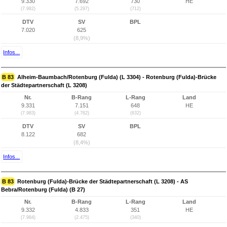
9.330
7.692
730
HE
(7.982)
(5.297)
(712)
DTV
SV
BPL
7.020
625
(8,9%)
Infos...
B 83
Alheim-Baumbach/Rotenburg (Fulda) (L 3304) - Rotenburg (Fulda)-Brücke
der Städtepartnerschaft (L 3208)
Nr.
B-Rang
L-Rang
Land
9.331
7.151
648
HE
(7.983)
(4.762)
(632)
DTV
SV
BPL
8.122
682
(8,4%)
Infos...
B 83
Rotenburg (Fulda)-Brücke der Städtepartnerschaft (L 3208) - AS
Bebra/Rotenburg (Fulda) (B 27)
Nr.
B-Rang
L-Rang
Land
9.332
4.833
351
HE
(7.984)
(2.475)
(340)