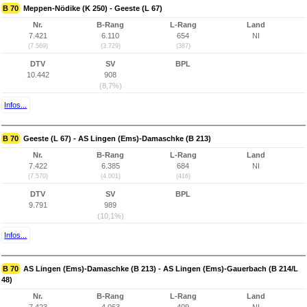
B 70
Meppen-Nödike (K 250) - Geeste (L 67)
Nr.
B-Rang
L-Rang
Land
7.421
6.110
654
NI
(7.569)
(3.729)
(387)
DTV
SV
BPL
10.442
908
(8,7%)
Infos...
B 70
Geeste (L 67) - AS Lingen (Ems)-Damaschke (B 213)
Nr.
B-Rang
L-Rang
Land
7.422
6.385
684
NI
(7.570)
(4.001)
(416)
DTV
SV
BPL
9.791
989
(10,1%)
Infos...
B 70
AS Lingen (Ems)-Damaschke (B 213) - AS Lingen (Ems)-Gauerbach (B 214/L
48)
Nr.
B-Rang
L-Rang
Land