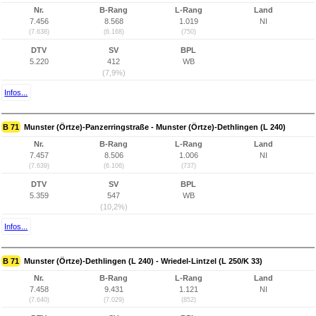
Nr.
B-Rang
L-Rang
Land
7.456
8.568
1.019
NI
(7.638)
(6.168)
(750)
DTV
SV
BPL
5.220
412
WB
(7,9%)
Infos...
B 71
Munster (Örtze)-Panzerringstraße - Munster (Örtze)-Dethlingen (L 240)
Nr.
B-Rang
L-Rang
Land
7.457
8.506
1.006
NI
(7.639)
(6.106)
(737)
DTV
SV
BPL
5.359
547
WB
(10,2%)
Infos...
B 71
Munster (Örtze)-Dethlingen (L 240) - Wriedel-Lintzel (L 250/K 33)
Nr.
B-Rang
L-Rang
Land
7.458
9.431
1.121
NI
(7.640)
(7.029)
(852)