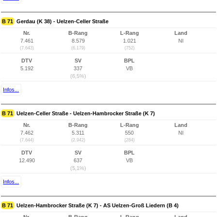
B 71
Gerdau (K 38) - Uelzen-Celler Straße
Nr.
B-Rang
L-Rang
Land
7.461
8.579
1.021
NI
(7.643)
(6.179)
(752)
DTV
SV
BPL
5.192
337
VB
(6,5%)
Infos...
B 71
Uelzen-Celler Straße - Uelzen-Hambrocker Straße (K 7)
Nr.
B-Rang
L-Rang
Land
7.462
5.311
550
NI
(7.644)
(2.942)
(284)
DTV
SV
BPL
12.490
637
VB
(5,1%)
Infos...
B 71
Uelzen-Hambrocker Straße (K 7) - AS Uelzen-Groß Liedern (B 4)