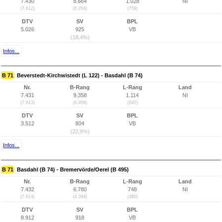
7.430
8.664
1.028
NI
(7.612)
(6.264)
(759)
DTV
SV
BPL
5.026
925
VB
(18,4%)
Infos...
B 71
Beverstedt-Kirchwistedt (L 122) - Basdahl (B 74)
Nr.
B-Rang
L-Rang
Land
7.431
9.358
1.114
NI
(7.613)
(6.956)
(845)
DTV
SV
BPL
3.512
804
VB
(22,9%)
Infos...
B 71
Basdahl (B 74) - Bremervörde/Oerel (B 495)
Nr.
B-Rang
L-Rang
Land
7.432
6.780
748
NI
(7.614)
(4.394)
(480)
DTV
SV
BPL
8.912
918
VB