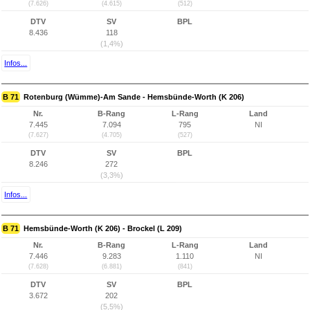
(7.626)
(4.615)
(512)
DTV
SV
BPL
8.436
118
(1,4%)
Infos...
B 71
Rotenburg (Wümme)-Am Sande - Hemsbünde-Worth (K 206)
Nr.
B-Rang
L-Rang
Land
7.445
7.094
795
NI
(7.627)
(4.705)
(527)
DTV
SV
BPL
8.246
272
(3,3%)
Infos...
B 71
Hemsbünde-Worth (K 206) - Brockel (L 209)
Nr.
B-Rang
L-Rang
Land
7.446
9.283
1.110
NI
(7.628)
(6.881)
(841)
DTV
SV
BPL
3.672
202
(5,5%)