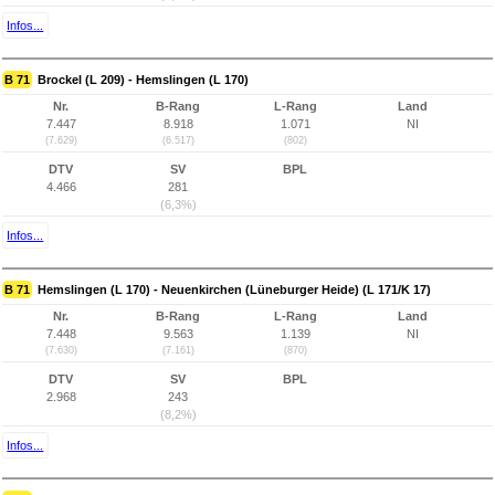
Infos...
B 71
Brockel (L 209) - Hemslingen (L 170)
Nr.
B-Rang
L-Rang
Land
7.447
8.918
1.071
NI
(7.629)
(6.517)
(802)
DTV
SV
BPL
4.466
281
(6,3%)
Infos...
B 71
Hemslingen (L 170) - Neuenkirchen (Lüneburger Heide) (L 171/K 17)
Nr.
B-Rang
L-Rang
Land
7.448
9.563
1.139
NI
(7.630)
(7.161)
(870)
DTV
SV
BPL
2.968
243
(8,2%)
Infos...