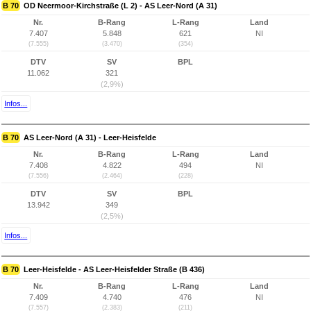
B 70
OD Neermoor-Kirchstraße (L 2) - AS Leer-Nord (A 31)
Nr.
B-Rang
L-Rang
Land
7.407
5.848
621
NI
(7.555)
(3.470)
(354)
DTV
SV
BPL
11.062
321
(2,9%)
Infos...
B 70
AS Leer-Nord (A 31) - Leer-Heisfelde
Nr.
B-Rang
L-Rang
Land
7.408
4.822
494
NI
(7.556)
(2.464)
(228)
DTV
SV
BPL
13.942
349
(2,5%)
Infos...
B 70
Leer-Heisfelde - AS Leer-Heisfelder Straße (B 436)
Nr.
B-Rang
L-Rang
Land
7.409
4.740
476
NI
(7.557)
(2.383)
(211)