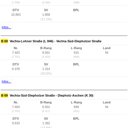
(7.550)
(3.544)
(368)
DTV
SV
BPL
10.863
1.858
(17,1%)
Infos...
B 69
Vechta-Lohner Straße (L 846) - Vechta-Süd-Diepholzer Straße
Nr.
B-Rang
L-Rang
Land
7.403
8.001
915
NI
(7.551)
(5.603)
(646)
DTV
SV
BPL
6.378
1.314
(20,6%)
Infos...
B 69
Vechta-Süd-Diepholzer Straße - Diepholz-Aschen (K 30)
Nr.
B-Rang
L-Rang
Land
7.404
6.501
699
NI
(7.552)
(4.117)
(431)
DTV
SV
BPL
9.533
1.392
(14,6%)