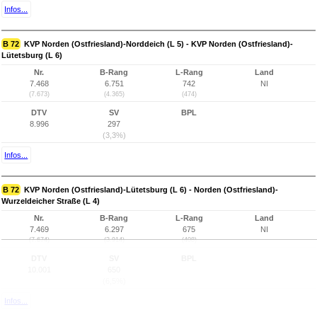
Infos...
B 72
KVP Norden (Ostfriesland)-Norddeich (L 5) - KVP Norden (Ostfriesland)-
Lütetsburg (L 6)
Nr.
B-Rang
L-Rang
Land
7.468
6.751
742
NI
(7.673)
(4.365)
(474)
DTV
SV
BPL
8.996
297
(3,3%)
Infos...
B 72
KVP Norden (Ostfriesland)-Lütetsburg (L 6) - Norden (Ostfriesland)-
Wurzeldeicher Straße (L 4)
Nr.
B-Rang
L-Rang
Land
7.469
6.297
675
NI
(7.674)
(3.914)
(408)
DTV
SV
BPL
10.001
650
(6,5%)
Infos...