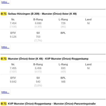
Infos...
B 71
Soltau-Hötzingen (B 209) - Munster (Örtze)-Ilster (K 49)
Nr.
B-Rang
L-Rang
Land
7.454
6.690
729
NI
(7.636)
(4.305)
(461)
DTV
SV
BPL
9.126
703
(7,7%)
Infos...
B 71
Munster (Örtze)-Ilster (K 49) - KVP Munster (Örtze)-Roggenkamp
Nr.
B-Rang
L-Rang
Land
7.455
6.456
693
NI
(7.637)
(4.072)
(425)
DTV
SV
BPL
9.642
540
WB
(5,6%)
Infos...
B 71
KVP Munster (Örtze)-Roggenkamp - Munster (Örtze)-Panzerringstraße