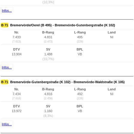
(10,3%)
Infos...
B 71
Bremervörde/Oerel (B 495) - Bremervörde-Gutenbergstraße (K 102)
Nr.
B-Rang
L-Rang
Land
7.433
4.831
495
NI
(7.615)
(2.473)
(229)
DTV
SV
BPL
13.904
1.488
VB
(10,7%)
Infos...
B 71
Bremervörde-Gutenbergstraße (K 102) - Bremervörde-Waldstraße (K 105)
Nr.
B-Rang
L-Rang
Land
7.434
4.816
492
NI
(7.616)
(2.458)
(226)
DTV
SV
BPL
13.972
1.160
VB
(8,3%)
Infos...