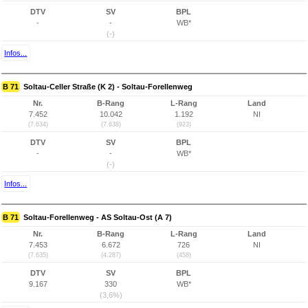
DTV
SV
BPL
-
-
WB*
(-)
Infos...
B 71
Soltau-Celler Straße (K 2) - Soltau-Forellenweg
Nr.
B-Rang
L-Rang
Land
7.452
10.042
1.192
NI
(7.634)
(7.638)
(923)
DTV
SV
BPL
-
-
WB*
(-)
Infos...
B 71
Soltau-Forellenweg - AS Soltau-Ost (A 7)
Nr.
B-Rang
L-Rang
Land
7.453
6.672
726
NI
(7.635)
(4.287)
(458)
DTV
SV
BPL
9.167
330
WB*
(3,6%)