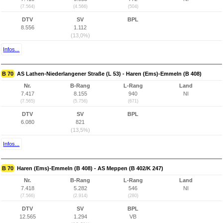
(7.564)
(4.566)
(504)
DTV
SV
BPL
8.556
1.112
(13,0%)
Infos...
B 70
AS Lathen-Niederlangener Straße (L 53) - Haren (Ems)-Emmeln (B 408)
Nr.
B-Rang
L-Rang
Land
7.417
8.155
940
NI
(7.565)
(5.756)
(671)
DTV
SV
BPL
6.080
821
(13,5%)
Infos...
B 70
Haren (Ems)-Emmeln (B 408) - AS Meppen (B 402/K 247)
Nr.
B-Rang
L-Rang
Land
7.418
5.282
546
NI
(7.566)
(2.914)
(280)
DTV
SV
BPL
12.565
1.294
VB