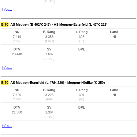
(10,3%)
Infos...
B 70
AS Meppen (B 402/K 247) - AS Meppen-Esterfeld (L 47/K 229)
Nr.
B-Rang
L-Rang
Land
7.419
3.356
325
NI
(7.567)
(1.097)
(78)
DTV
SV
BPL
20.448
1.697
(8,3%)
Infos...
B 70
AS Meppen-Esterfeld (L 47/K 229) - Meppen-Nödike (K 250)
Nr.
B-Rang
L-Rang
Land
7.420
3.226
307
NI
(7.568)
(999)
(68)
DTV
SV
BPL
21.380
1.304
(6,1%)
Infos...