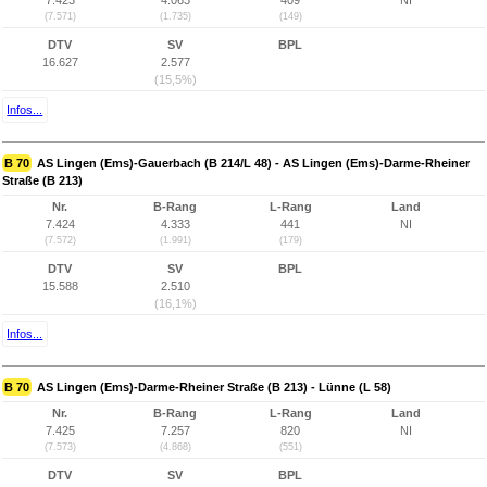
7.423
4.063
409
NI
(7.571)
(1.735)
(149)
DTV
SV
BPL
16.627
2.577
(15,5%)
Infos...
B 70
AS Lingen (Ems)-Gauerbach (B 214/L 48) - AS Lingen (Ems)-Darme-Rheiner
Straße (B 213)
Nr.
B-Rang
L-Rang
Land
7.424
4.333
441
NI
(7.572)
(1.991)
(179)
DTV
SV
BPL
15.588
2.510
(16,1%)
Infos...
B 70
AS Lingen (Ems)-Darme-Rheiner Straße (B 213) - Lünne (L 58)
Nr.
B-Rang
L-Rang
Land
7.425
7.257
820
NI
(7.573)
(4.868)
(551)
DTV
SV
BPL