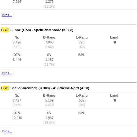
7.926
1.276
(16,1%)
Infos...
B 70
Lünne (L 58) - Spelle-Varenrode (K 308)
Nr.
B-Rang
L-Rang
Land
7.426
7.000
778
NI
(7.574)
(4.612)
(510)
DTV
SV
BPL
8.446
1.157
(13,7%)
Infos...
B 70
Spelle-Varenrode (K 308) - AS Rheine-Nord (A 30)
Nr.
B-Rang
L-Rang
Land
7.427
5.169
532
NI
(7.575)
(2.803)
(266)
DTV
SV
BPL
12.910
1.937
(15,0%)
Infos...