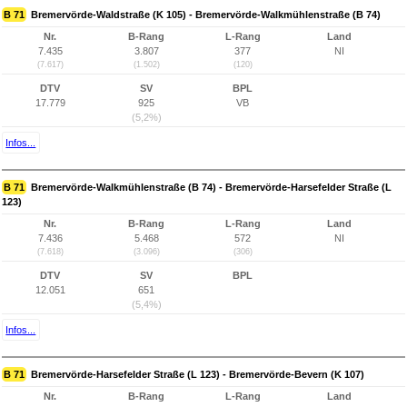
B 71
Bremervörde-Waldstraße (K 105) - Bremervörde-Walkmühlenstraße (B 74)
Nr.
B-Rang
L-Rang
Land
7.435
3.807
377
NI
(7.617)
(1.502)
(120)
DTV
SV
BPL
17.779
925
VB
(5,2%)
Infos...
B 71
Bremervörde-Walkmühlenstraße (B 74) - Bremervörde-Harsefelder Straße (L
123)
Nr.
B-Rang
L-Rang
Land
7.436
5.468
572
NI
(7.618)
(3.096)
(306)
DTV
SV
BPL
12.051
651
(5,4%)
Infos...
B 71
Bremervörde-Harsefelder Straße (L 123) - Bremervörde-Bevern (K 107)
Nr.
B-Rang
L-Rang
Land