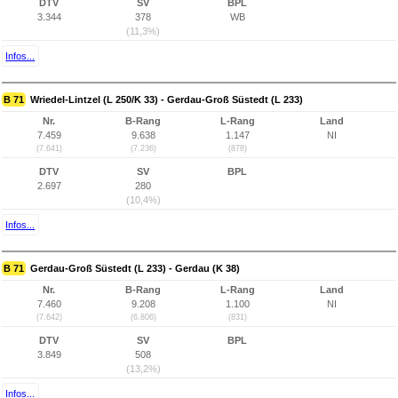
DTV
SV
BPL
3.344
378
WB
(11,3%)
Infos...
B 71
Wriedel-Lintzel (L 250/K 33) - Gerdau-Groß Süstedt (L 233)
Nr.
B-Rang
L-Rang
Land
7.459
9.638
1.147
NI
(7.641)
(7.236)
(878)
DTV
SV
BPL
2.697
280
(10,4%)
Infos...
B 71
Gerdau-Groß Süstedt (L 233) - Gerdau (K 38)
Nr.
B-Rang
L-Rang
Land
7.460
9.208
1.100
NI
(7.642)
(6.806)
(831)
DTV
SV
BPL
3.849
508
(13,2%)
Infos...