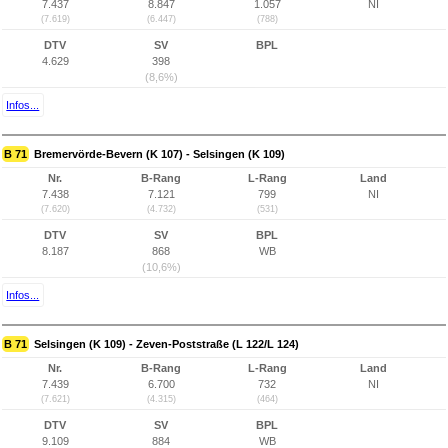
7.437
8.847
1.057
NI
(7.619)
(6.447)
(788)
DTV
SV
BPL
4.629
398
(8,6%)
Infos...
B 71
Bremervörde-Bevern (K 107) - Selsingen (K 109)
Nr.
B-Rang
L-Rang
Land
7.438
7.121
799
NI
(7.620)
(4.732)
(531)
DTV
SV
BPL
8.187
868
WB
(10,6%)
Infos...
B 71
Selsingen (K 109) - Zeven-Poststraße (L 122/L 124)
Nr.
B-Rang
L-Rang
Land
7.439
6.700
732
NI
(7.621)
(4.315)
(464)
DTV
SV
BPL
9.109
884
WB