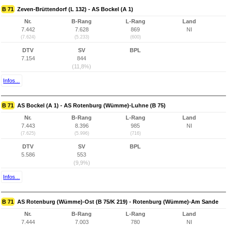
B 71
Zeven-Brüttendorf (L 132) - AS Bockel (A 1)
Nr.
B-Rang
L-Rang
Land
7.442
7.628
869
NI
(7.624)
(5.233)
(600)
DTV
SV
BPL
7.154
844
(11,8%)
Infos...
B 71
AS Bockel (A 1) - AS Rotenburg (Wümme)-Luhne (B 75)
Nr.
B-Rang
L-Rang
Land
7.443
8.396
985
NI
(7.625)
(5.996)
(716)
DTV
SV
BPL
5.586
553
(9,9%)
Infos...
B 71
AS Rotenburg (Wümme)-Ost (B 75/K 219) - Rotenburg (Wümme)-Am Sande
Nr.
B-Rang
L-Rang
Land
7.444
7.003
780
NI