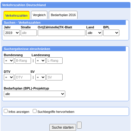
Verkehrszahlen Deutschland
Vergleich
Bedarfsplan 2016
Verkehrszahlen
Suchen - Verkehszahlen
Jahr
Straße
Ort|Zählstelle|TK-Blatt
Land
BPL
Suchergebnisse einschränken
Bundesrang Landesrang
|
DTV SV
|
Bedarfsplan (BPL)-Projekttyp
Infos anzeigen
Suchbegriffe hervorheben