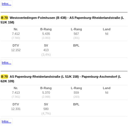
Infos...
B 70
Westoverledingen-Folmhusen (B 438) - AS Papenburg-Rheiderlandstraße (L
51/K 158)
Nr.
B-Rang
L-Rang
Land
7.412
5.435
567
NI
(7.560)
(3.063)
(301)
DTV
SV
BPL
12.152
413
(3,4%)
Infos...
B 70
AS Papenburg-Rheiderlandstraße (L 51/K 158) - Papenburg-Aschendorf (L
62/K 109)
Nr.
B-Rang
L-Rang
Land
7.413
5.370
559
NI
(7.561)
(2.998)
(293)
DTV
SV
BPL
12.331
580
(4,7%)
Infos...