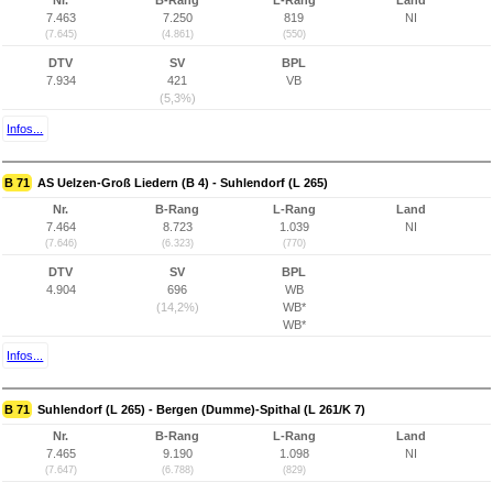
Nr.
B-Rang
L-Rang
Land
7.463
7.250
819
NI
(7.645)
(4.861)
(550)
DTV
SV
BPL
7.934
421
VB
(5,3%)
Infos...
B 71
AS Uelzen-Groß Liedern (B 4) - Suhlendorf (L 265)
Nr.
B-Rang
L-Rang
Land
7.464
8.723
1.039
NI
(7.646)
(6.323)
(770)
DTV
SV
BPL
4.904
696
WB
(14,2%)
WB*
WB*
Infos...
B 71
Suhlendorf (L 265) - Bergen (Dumme)-Spithal (L 261/K 7)
Nr.
B-Rang
L-Rang
Land
7.465
9.190
1.098
NI
(7.647)
(6.788)
(829)