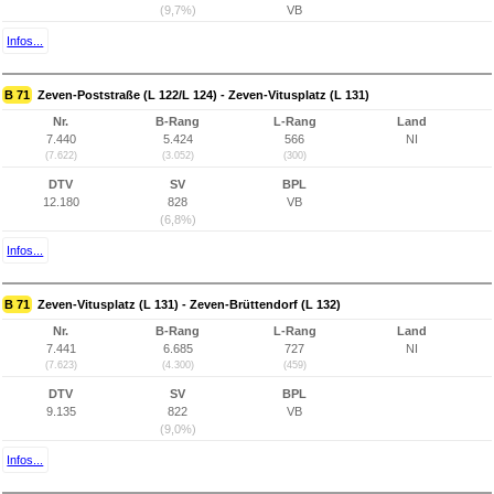
(9,7%)
VB
Infos...
B 71
Zeven-Poststraße (L 122/L 124) - Zeven-Vitusplatz (L 131)
Nr.
B-Rang
L-Rang
Land
7.440
5.424
566
NI
(7.622)
(3.052)
(300)
DTV
SV
BPL
12.180
828
VB
(6,8%)
Infos...
B 71
Zeven-Vitusplatz (L 131) - Zeven-Brüttendorf (L 132)
Nr.
B-Rang
L-Rang
Land
7.441
6.685
727
NI
(7.623)
(4.300)
(459)
DTV
SV
BPL
9.135
822
VB
(9,0%)
Infos...