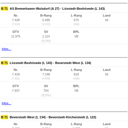
B 71
AS Bremerhaven-Wulsdorf (A 27) - Löxstedt-Bexhövede (L 143)
Nr.
B-Rang
L-Rang
Land
7.428
5.495
575
NI
(7.610)
(3.123)
(309)
DTV
SV
BPL
11.975
1.114
VB
(9,3%)
Infos...
B 71
Löxstedt-Bexhövede (L 143) - Beverstedt-West (L 134)
Nr.
B-Rang
L-Rang
Land
7.429
7.248
818
NI
(7.611)
(4.859)
(549)
DTV
SV
BPL
7.937
754
VB
(9,5%)
Infos...
B 71
Beverstedt-West (L 134) - Beverstedt-Kirchwistedt (L 122)
Nr.
B-Rang
L-Rang
Land