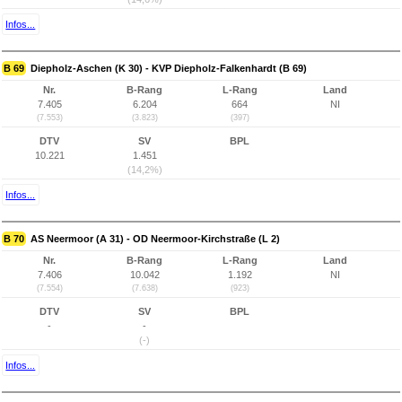
Infos...
B 69
Diepholz-Aschen (K 30) - KVP Diepholz-Falkenhardt (B 69)
Nr.
B-Rang
L-Rang
Land
7.405
6.204
664
NI
(7.553)
(3.823)
(397)
DTV
SV
BPL
10.221
1.451
(14,2%)
Infos...
B 70
AS Neermoor (A 31) - OD Neermoor-Kirchstraße (L 2)
Nr.
B-Rang
L-Rang
Land
7.406
10.042
1.192
NI
(7.554)
(7.638)
(923)
DTV
SV
BPL
-
-
(-)
Infos...