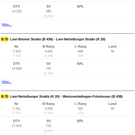
DTV
SV
BPL
14.233
285
(2,0%)
Infos...
B 70
Leer-Bremer Straße (B 436) - Leer-Nettelburger Straße (K 20)
Nr.
B-Rang
L-Rang
Land
7.410
4.641
469
NI
(7.558)
(2.288)
(205)
DTV
SV
BPL
14.556
742
(5,1%)
Infos...
B 70
Leer-Nettelburger Straße (K 20) - Westoverledingen-Folmhusen (B 438)
Nr.
B-Rang
L-Rang
Land
7.411
3.836
382
NI
(7.559)
(1.526)
(125)
DTV
SV
BPL
17.643
723
(4,1%)