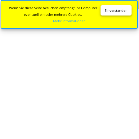
Diese Seite wird nicht mehr aktualisiert.
Zur neuen Seite
Wenn Sie diese Seite besuchen empfängt Ihr Computer
Einverstanden
eventuell ein oder mehrere Cookies.
Mehr Informationen