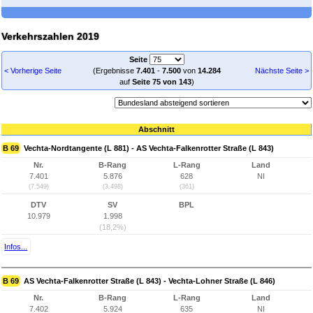
Verkehrszahlen 2019
Seite
< Vorherige Seite
(Ergebnisse
7.401
-
7.500
von
14.284
Nächste Seite >
auf
Seite 75 von 143
)
Abschnitt
B 69
Vechta-Nordtangente (L 881) - AS Vechta-Falkenrotter Straße (L 843)
Nr.
B-Rang
L-Rang
Land
7.401
5.876
628
NI
(7.549)
(3.498)
(361)
DTV
SV
BPL
10.979
1.998
(18,2%)
Infos...
B 69
AS Vechta-Falkenrotter Straße (L 843) - Vechta-Lohner Straße (L 846)
Nr.
B-Rang
L-Rang
Land
7.402
5.924
635
NI