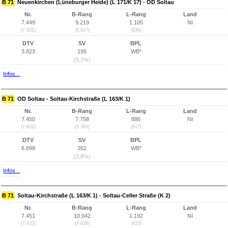
B 71
Neuenkirchen (Lüneburger Heide) (L 171/K 17) - OD Soltau
Nr.
B-Rang
L-Rang
Land
7.449
9.219
1.105
NI
(7.631)
(6.817)
(836)
DTV
SV
BPL
3.823
195
WB*
(5,1%)
Infos...
B 71
OD Soltau - Soltau-Kirchstraße (L 163/K 1)
Nr.
B-Rang
L-Rang
Land
7.450
7.758
886
NI
(7.632)
(5.363)
(617)
DTV
SV
BPL
6.898
262
WB*
(3,8%)
Infos...
B 71
Soltau-Kirchstraße (L 163/K 1) - Soltau-Celler Straße (K 2)
Nr.
B-Rang
L-Rang
Land
7.451
10.042
1.192
NI
(7.633)
(7.638)
(923)