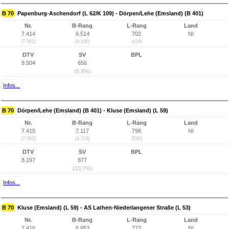
B 70
Papenburg-Aschendorf (L 62/K 109) - Dörpen/Lehe (Emsland) (B 401)
Nr.
B-Rang
L-Rang
Land
7.414
6.514
702
NI
(7.562)
(4.130)
(434)
DTV
SV
BPL
9.504
656
(6,9%)
Infos...
B 70
Dörpen/Lehe (Emsland) (B 401) - Kluse (Emsland) (L 59)
Nr.
B-Rang
L-Rang
Land
7.415
7.117
798
NI
(7.563)
(4.728)
(530)
DTV
SV
BPL
8.197
877
(10,7%)
Infos...
B 70
Kluse (Emsland) (L 59) - AS Lathen-Niederlangener Straße (L 53)
Nr.
B-Rang
L-Rang
Land
7.416
6.953
772
NI