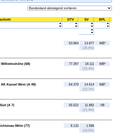
schnitt
DTV
SV
BPL
)
53.964
13.977
WB*
(25,9%)
d Wilhelmshöhe (68)
77.397
18.111
WB*
(23,4%)
 AK Kassel West (A 49)
64.379
14.614
WB*
(22,7%)
Süd (A 7)
55.522
11.882
VB
(21,4%)
ichtenau-Mitte (77)
8.132
1.586
(19,5%)