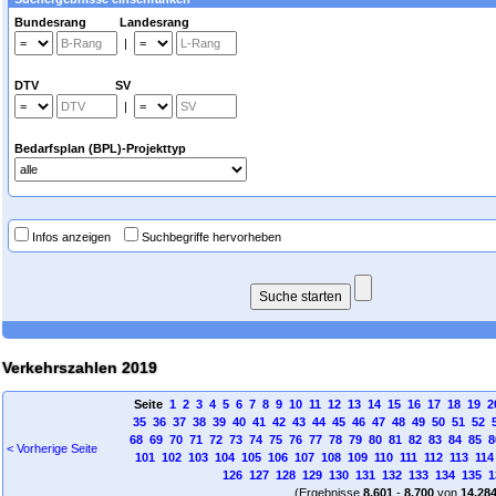
Bundesrang Landesrang
|
DTV SV
|
Bedarfsplan (BPL)-Projekttyp
Infos anzeigen
Suchbegriffe hervorheben
Verkehrszahlen 2019
Seite
1
2
3
4
5
6
7
8
9
10
11
12
13
14
15
16
17
18
19
2
35
36
37
38
39
40
41
42
43
44
45
46
47
48
49
50
51
52
68
69
70
71
72
73
74
75
76
77
78
79
80
81
82
83
84
85
8
< Vorherige Seite
101
102
103
104
105
106
107
108
109
110
111
112
113
114
126
127
128
129
130
131
132
133
134
135
1
(Ergebnisse
8.601
-
8.700
von
14.28