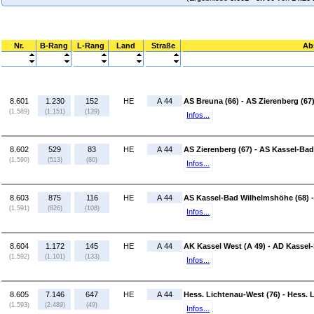
Nr.
B-Rang
L-Rang
Land
Straße
Ab
8.601
1.230
152
HE
A 44
AS Breuna (66) - AS Zierenberg (67
(1.589)
(1.151)
(139)
Infos...
8.602
529
83
HE
A 44
AS Zierenberg (67) - AS Kassel-Ba
(1.590)
(513)
(80)
Infos...
8.603
875
116
HE
A 44
AS Kassel-Bad Wilhelmshöhe (68) -
(1.591)
(826)
(108)
Infos...
8.604
1.172
145
HE
A 44
AK Kassel West (A 49) - AD Kassel-
(1.592)
(1.101)
(133)
Infos...
8.605
7.146
647
HE
A 44
Hess. Lichtenau-West (76) - Hess. L
(1.593)
(2.489)
(49)
Infos...