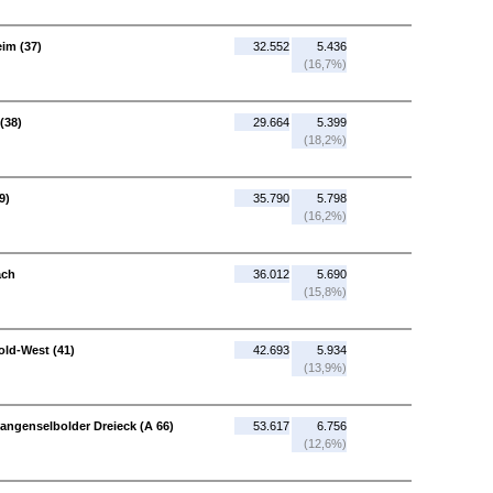
im (37)
32.552
5.436
(16,7%)
(38)
29.664
5.399
(18,2%)
9)
35.790
5.798
(16,2%)
ach
36.012
5.690
(15,8%)
ld-West (41)
42.693
5.934
(13,9%)
angenselbolder Dreieck (A 66)
53.617
6.756
(12,6%)