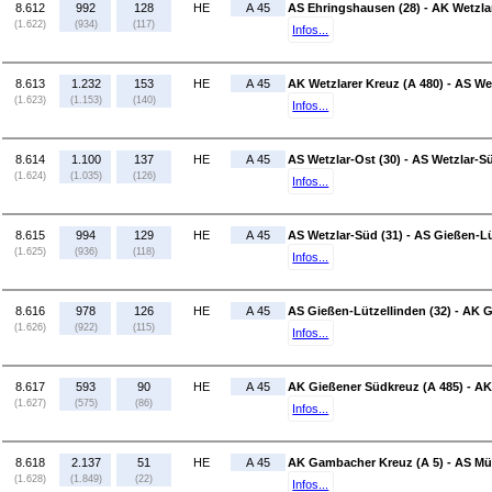
8.612
992
128
HE
A 45
AS Ehringshausen (28) - AK Wetzlar
(1.622)
(934)
(117)
Infos...
8.613
1.232
153
HE
A 45
AK Wetzlarer Kreuz (A 480) - AS Wet
(1.623)
(1.153)
(140)
Infos...
8.614
1.100
137
HE
A 45
AS Wetzlar-Ost (30) - AS Wetzlar-S
(1.624)
(1.035)
(126)
Infos...
8.615
994
129
HE
A 45
AS Wetzlar-Süd (31) - AS Gießen-Lü
(1.625)
(936)
(118)
Infos...
8.616
978
126
HE
A 45
AS Gießen-Lützellinden (32) - AK 
(1.626)
(922)
(115)
Infos...
8.617
593
90
HE
A 45
AK Gießener Südkreuz (A 485) - A
(1.627)
(575)
(86)
Infos...
8.618
2.137
51
HE
A 45
AK Gambacher Kreuz (A 5) - AS Mü
(1.628)
(1.849)
(22)
Infos...