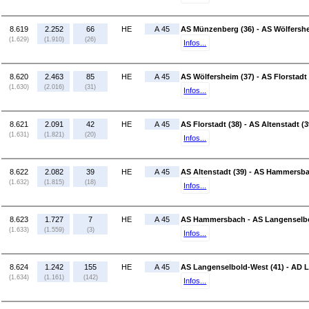
8.619
2.252
66
HE
A 45
AS Münzenberg (36) - AS Wölfershe
(1.629)
(1.910)
(26)
Infos...
8.620
2.463
85
HE
A 45
AS Wölfersheim (37) - AS Florstadt 
(1.630)
(2.016)
(31)
Infos...
8.621
2.091
42
HE
A 45
AS Florstadt (38) - AS Altenstadt (3
(1.631)
(1.821)
(20)
Infos...
8.622
2.082
39
HE
A 45
AS Altenstadt (39) - AS Hammersb
(1.632)
(1.815)
(18)
Infos...
8.623
1.727
7
HE
A 45
AS Hammersbach - AS Langenselbo
(1.633)
(1.559)
(3)
Infos...
8.624
1.242
155
HE
A 45
AS Langenselbold-West (41) - AD L
(1.634)
(1.161)
(142)
Infos...