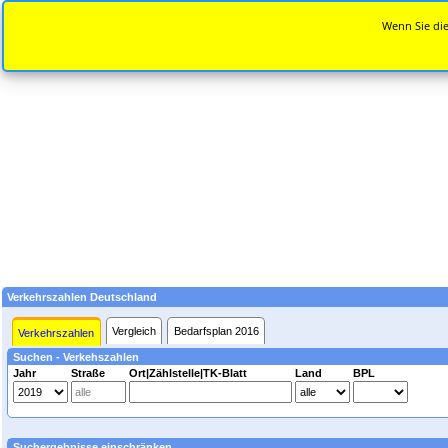
Wenn Sie die
Verkehrszahlen Deutschland
Vergleich
Bedarfsplan 2016
Verkehrszahlen
Suchen - Verkehszahlen
Jahr
Straße
Ort|Zählstelle|TK-Blatt
Land
BPL
Suchergebnisse einschränken