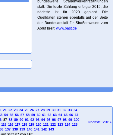
bundesweite Straßenverkehrszählungen
statt. Die letzte Zählung erfolgte 2015, die
nächste ist für 2020 geplant. Die
Quelldaten stehen ebenfalls auf der Seite
der Bundesanstalt für Straßenwesen zum
Abruf breit:
www.bast.de
0
21
22
23
24
25
26
27
28
29
30
31
32
33
34
53
54
55
56
57
58
59
60
61
62
63
64
65
66
67
6
87
88
89
90
91
92
93
94
95
96
97
98
99
100
Nächste Seite >
115
116
117
118
119
120
121
122
123
124
125
36
137
138
139
140
141
142
143
4
auf
Seite 87 von 143
)