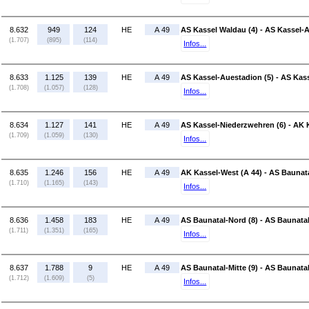
8.632
949
124
HE
A 49
AS Kassel Waldau (4) - AS Kassel-A
(1.707)
(895)
(114)
Infos...
8.633
1.125
139
HE
A 49
AS Kassel-Auestadion (5) - AS Kas
(1.708)
(1.057)
(128)
Infos...
8.634
1.127
141
HE
A 49
AS Kassel-Niederzwehren (6) - AK 
(1.709)
(1.059)
(130)
Infos...
8.635
1.246
156
HE
A 49
AK Kassel-West (A 44) - AS Baunata
(1.710)
(1.165)
(143)
Infos...
8.636
1.458
183
HE
A 49
AS Baunatal-Nord (8) - AS Baunatal
(1.711)
(1.351)
(165)
Infos...
8.637
1.788
9
HE
A 49
AS Baunatal-Mitte (9) - AS Baunata
(1.712)
(1.609)
(5)
Infos...