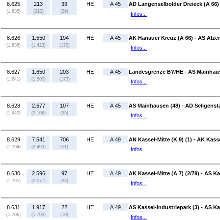
8.625
213
39
HE
A 45
AD Langenselbolder Dreieck (A 66)
(1.635)
(213)
(39)
Infos...
8.626
1.550
194
HE
A 45
AK Hanauer Kreuz (A 66) - AS Alze
(1.636)
(1.423)
(170)
Infos...
8.627
1.650
203
HE
A 45
Landesgrenze BY/HE - AS Mainhaus
(1.641)
(1.500)
(173)
Infos...
8.628
2.677
107
HE
A 45
AS Mainhausen (48) - AD Seligenstä
(1.642)
(2.106)
(35)
Infos...
8.629
7.541
706
HE
A 49
AN Kassel-Mitte (K 9) (1) - AK Kasse
(1.704)
(2.493)
(51)
Infos...
8.630
2.596
97
HE
A 49
AK Kassel-Mitte (A 7) (2/79) - AS Ka
(1.705)
(2.077)
(33)
Infos...
8.631
1.917
22
HE
A 49
AS Kassel-Industriepark (3) - AS K
(1.706)
(1.703)
(10)
Infos...