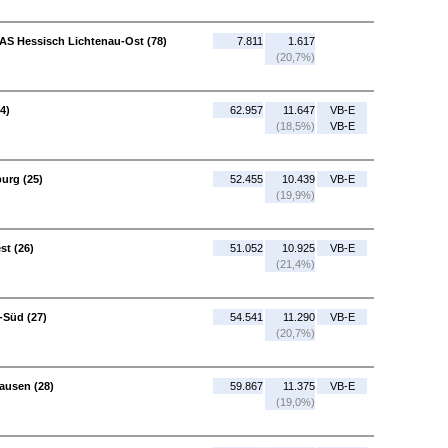
 AS Hessisch Lichtenau-Ost (78)
7.811
1.617
(20,7%)
4)
62.957
11.647
VB-E
(18,5%)
VB-E
burg (25)
52.455
10.439
VB-E
(19,9%)
st (26)
51.052
10.925
VB-E
(21,4%)
-Süd (27)
54.541
11.290
VB-E
(20,7%)
ausen (28)
59.867
11.375
VB-E
(19,0%)