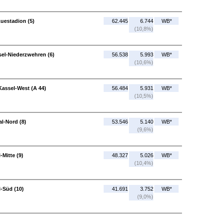
uestadion (5)
62.445
6.744
WB*
(10,8%)
sel-Niederzwehren (6)
56.538
5.993
WB*
(10,6%)
Kassel-West (A 44)
56.484
5.931
WB*
(10,5%)
l-Nord (8)
53.546
5.140
WB*
(9,6%)
-Mitte (9)
48.327
5.026
WB*
(10,4%)
l-Süd (10)
41.691
3.752
WB*
(9,0%)