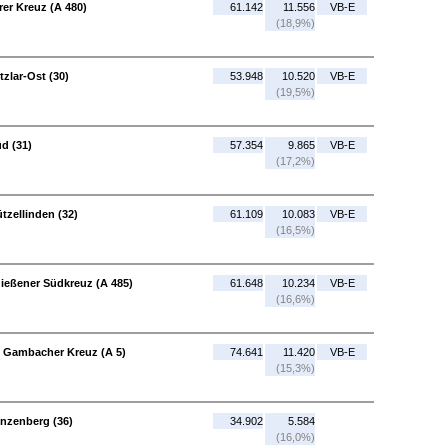
er Kreuz (A 480)
61.142
11.556
VB-E
(18,9%)
zlar-Ost (30)
53.948
10.520
VB-E
(19,5%)
üd (31)
57.354
9.865
VB-E
(17,2%)
tzellinden (32)
61.109
10.083
VB-E
(16,5%)
Gießener Südkreuz (A 485)
61.648
10.234
VB-E
(16,6%)
K Gambacher Kreuz (A 5)
74.641
11.420
VB-E
(15,3%)
nzenberg (36)
34.902
5.584
(16,0%)