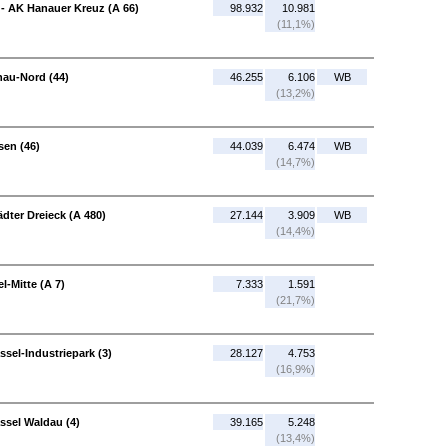
 - AK Hanauer Kreuz (A 66)
98.932
10.981
(11,1%)
nau-Nord (44)
46.255
6.106
WB
(13,2%)
en (46)
44.039
6.474
WB
(14,7%)
dter Dreieck (A 480)
27.144
3.909
WB
(14,4%)
l-Mitte (A 7)
7.333
1.591
(21,7%)
ssel-Industriepark (3)
28.127
4.753
(16,9%)
assel Waldau (4)
39.165
5.248
(13,4%)