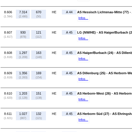
8.606
7.314
670
HE
A 44
AS Hessisch Lichtenau-Mitte (77) -
(1.594)
(2.490)
(50)
Infos...
8.607
930
121
HE
A 45
LG (NW/HE) - AS Haiger/Burbach (2
(1.617)
(878)
(112)
Infos...
8.608
1.297
163
HE
A 45
AS Haiger/Burbach (24) - AS Dillen
(1.618)
(1.209)
(148)
Infos...
8.609
1.356
169
HE
A 45
AS Dillenburg (25) - AS Herborn-We
(1.619)
(1.263)
(154)
Infos...
8.610
1.203
151
HE
A 45
AS Herborn-West (26) - AS Herborn
(1.620)
(1.128)
(138)
Infos...
8.611
1.027
132
HE
A 45
AS Herborn-Süd (27) - AS Ehringsh
(1.621)
(967)
(121)
Infos...