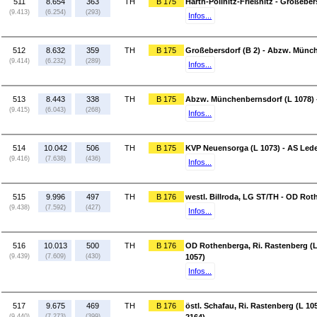
511
8.654
363
TH
B 175
Harth-Pöllnitz-Frießnitz - Großeber
(9.413)
(6.254)
(293)
Infos...
512
8.632
359
TH
B 175
Großebersdorf (B 2) - Abzw. Münch
(9.414)
(6.232)
(289)
Infos...
513
8.443
338
TH
B 175
Abzw. Münchenbernsdorf (L 1078) 
(9.415)
(6.043)
(268)
Infos...
514
10.042
506
TH
B 175
KVP Neuensorga (L 1073) - AS Lede
(9.416)
(7.638)
(436)
Infos...
515
9.996
497
TH
B 176
westl. Billroda, LG ST/TH - OD Rot
(9.438)
(7.592)
(427)
Infos...
516
10.013
500
TH
B 176
OD Rothenberga, Ri. Rastenberg (L 
(9.439)
(7.609)
(430)
1057)
Infos...
517
9.675
469
TH
B 176
östl. Schafau, Ri. Rastenberg (L 105
(9.440)
(7.273)
(399)