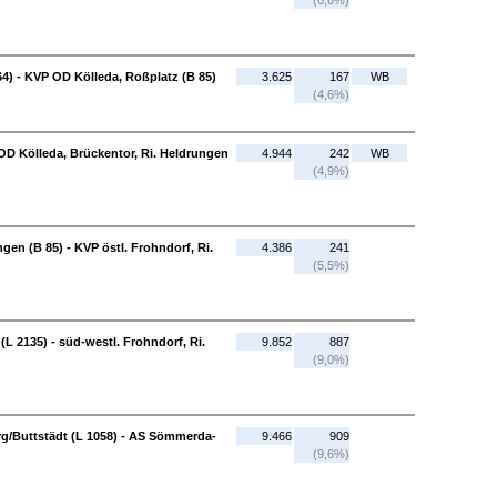
(6,6%)
64) - KVP OD Kölleda, Roßplatz (B 85)
3.625
167
WB
(4,6%)
OD Kölleda, Brückentor, Ri. Heldrungen
4.944
242
WB
(4,9%)
gen (B 85) - KVP östl. Frohndorf, Ri.
4.386
241
(5,5%)
(L 2135) - süd-westl. Frohndorf, Ri.
9.852
887
(9,0%)
rg/Buttstädt (L 1058) - AS Sömmerda-
9.466
909
(9,6%)