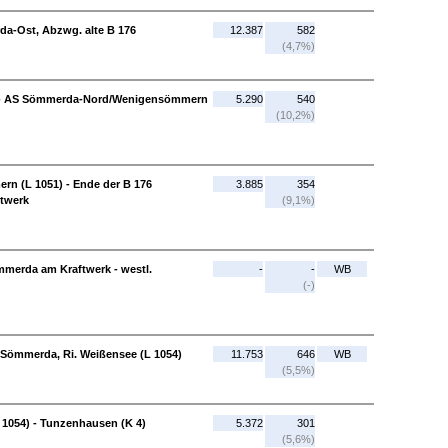
a-Ost, Abzwg. alte B 176
12.387
582
(4,7%)
6 - AS Sömmerda-Nord/Wenigensömmern
5.290
540
(10,2%)
 (L 1051) - Ende der B 176
3.885
354
twerk
(9,1%)
merda am Kraftwerk - westl.
-
-
WB
(-)
 Sömmerda, Ri. Weißensee (L 1054)
11.753
646
WB
(5,5%)
 1054) - Tunzenhausen (K 4)
5.372
301
(5,6%)