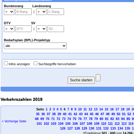
Bundesrang Landesrang
|
DTV SV
|
Bedarfsplan (BPL)-Projekttyp
Infos anzeigen
Suchbegriffe hervorheben
Verkehrszahlen 2019
Seite
1
2
3
4
5
6
7
8
9
10
11
12
13
14
15
16
17
18
19
2
35
36
37
38
39
40
41
42
43
44
45
46
47
48
49
50
51
52
68
69
70
71
72
73
74
75
76
77
78
79
80
81
82
83
84
85
8
< Vorherige Seite
101
102
103
104
105
106
107
108
109
110
111
112
113
114
126
127
128
129
130
131
132
133
134
135
1
(Ergebnisse
501
-
600
von
14.284