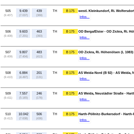
505
9.439
439
TH
B 175
westl. Kleinkundorf, Ri. Wolfersdor
(9.407)
(7.037)
(369)
Infos...
506
9.603
463
TH
B 175
OD Berga/Elster - OD Zickra, Ri. H
(9.408)
(7.201)
(393)
Infos...
507
9.807
483
TH
B 175
OD Zickra, Ri. Höhenölsen (L 1083) 
(9.409)
(7.404)
(413)
Infos...
508
6.884
201
TH
B 175
AS Weida-Nord (B 92) - AS Weida, 
(9.410)
(4.497)
(131)
Infos...
509
7.557
246
TH
B 175
AS Weida, Neustädter Straße - Hart
(9.411)
(5.165)
(176)
Infos...
510
10.042
506
TH
B 175
Harth-Pöllnitz-Burkersdorf - Harth-
(9.412)
(7.638)
(436)
Infos...