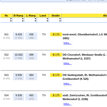
Nr.
B-Rang
L-Rang
Land
Straße
Ab
501
9.426
436
TH
B 175
nord-westl. Oberalbertsdorf, LG S
(9.403)
(7.024)
(366)
1081)
Infos...
502
10.002
499
TH
B 175
OD Chursdorf, Werdauer Straße (L 1
(9.404)
(7.598)
(429)
Wolframsdorf (L 2337)
Infos...
503
9.836
484
TH
B 175
OD Seelingstädt, Ri. Wolframsdorf (
(9.405)
(7.433)
(414)
Großkundorf (K 525)
Infos...
504
9.936
493
TH
B 175
südl. Zwirtzschen, Ri. Großkundorf 
(9.406)
(7.533)
(423)
Wolfersdorf (L 2336)
Infos...