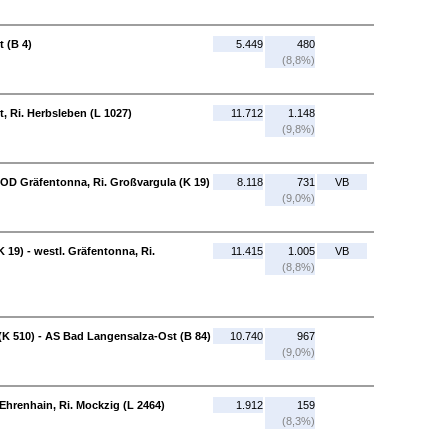
 (B 4)
5.449
480
(8,8%)
t, Ri. Herbsleben (L 1027)
11.712
1.148
(9,8%)
- OD Gräfentonna, Ri. Großvargula (K 19)
8.118
731
VB
(9,0%)
 19) - westl. Gräfentonna, Ri.
11.415
1.005
VB
(8,8%)
 (K 510) - AS Bad Langensalza-Ost (B 84)
10.740
967
(9,0%)
 Ehrenhain, Ri. Mockzig (L 2464)
1.912
159
(8,3%)