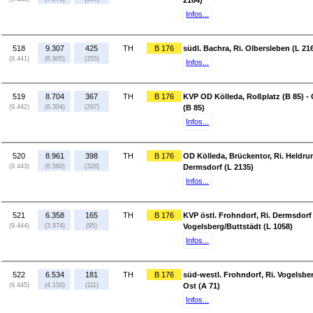
2164)
Infos...
518
9.307
425
TH
B 176
südl. Bachra, Ri. Olbersleben (L 21
(9.441)
(6.905)
(355)
Infos...
519
8.704
367
TH
B 176
KVP OD Kölleda, Roßplatz (B 85) - 
(9.442)
(6.304)
(297)
(B 85)
Infos...
520
8.961
398
TH
B 176
OD Kölleda, Brückentor, Ri. Heldrun
(9.443)
(6.560)
(328)
Dermsdorf (L 2135)
Infos...
521
6.358
165
TH
B 176
KVP östl. Frohndorf, Ri. Dermsdorf 
(9.444)
(3.974)
(95)
Vogelsberg/Buttstädt (L 1058)
Infos...
522
6.534
181
TH
B 176
süd-westl. Frohndorf, Ri. Vogelsbe
(9.445)
(4.150)
(111)
Ost (A 71)
Infos...