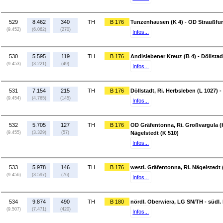
529
8.462
340
TH
B 176
Tunzenhausen (K 4) - OD Straußfurt
(9.452)
(6.062)
(270)
Infos...
530
5.595
119
TH
B 176
Andislebener Kreuz (B 4) - Döllstad
(9.453)
(3.221)
(49)
Infos...
531
7.154
215
TH
B 176
Döllstadt, Ri. Herbsleben (L 1027) 
(9.454)
(4.765)
(145)
Infos...
532
5.705
127
TH
B 176
OD Gräfentonna, Ri. Großvargula (K
(9.455)
(3.329)
(57)
Nägelstedt (K 510)
Infos...
533
5.978
146
TH
B 176
westl. Gräfentonna, Ri. Nägelstedt
(9.456)
(3.597)
(76)
Infos...
534
9.874
490
TH
B 180
nördl. Oberwiera, LG SN/TH - südl.
(9.507)
(7.471)
(420)
Infos...