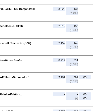
f (L 2336) - OD Berga/Elster
3.322
133
(4,0%)
öhenölsen (L 1083)
2.812
152
(5,4%)
- nördl. Teichwitz (B 92)
2.157
145
(6,7%)
Neustädter Straße
8.712
514
(5,9%)
h-Pöllnitz-Burkersdorf
7.292
591
VB
(8,1%)
Pöllnitz-Frießnitz
-
-
VB
(-)
VB