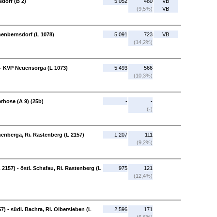
sdorf (B 2)
5.052
480
VB
(9,5%)
VB
enbernsdorf (L 1078)
5.091
723
VB
(14,2%)
- KVP Neuensorga (L 1073)
5.493
566
(10,3%)
rhose (A 9) (25b)
-
-
(-)
henberga, Ri. Rastenberg (L 2157)
1.207
111
(9,2%)
2157) - östl. Schafau, Ri. Rastenberg (L
975
121
(12,4%)
7) - südl. Bachra, Ri. Olbersleben (L
2.596
171