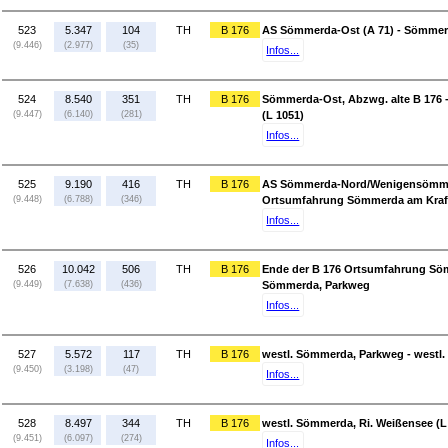
523
5.347
104
TH
B 176
AS Sömmerda-Ost (A 71) - Sömmerd
(9.446)
(2.977)
(35)
Infos...
524
8.540
351
TH
B 176
Sömmerda-Ost, Abzwg. alte B 17
(9.447)
(6.140)
(281)
(L 1051)
Infos...
525
9.190
416
TH
B 176
AS Sömmerda-Nord/Wenigensömmern
(9.448)
(6.788)
(346)
Ortsumfahrung Sömmerda am Kraf
Infos...
526
10.042
506
TH
B 176
Ende der B 176 Ortsumfahrung Söm
(9.449)
(7.638)
(436)
Sömmerda, Parkweg
Infos...
527
5.572
117
TH
B 176
westl. Sömmerda, Parkweg - westl.
(9.450)
(3.198)
(47)
Infos...
528
8.497
344
TH
B 176
westl. Sömmerda, Ri. Weißensee (L
(9.451)
(6.097)
(274)
Infos...