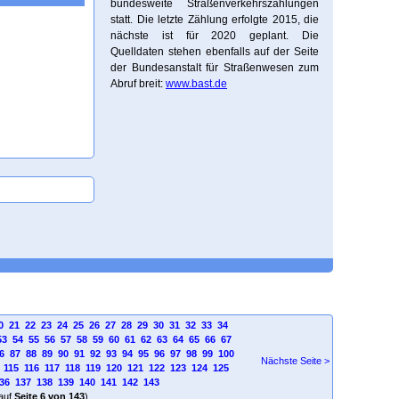
bundesweite Straßenverkehrszählungen
statt. Die letzte Zählung erfolgte 2015, die
nächste ist für 2020 geplant. Die
Quelldaten stehen ebenfalls auf der Seite
der Bundesanstalt für Straßenwesen zum
Abruf breit:
www.bast.de
0
21
22
23
24
25
26
27
28
29
30
31
32
33
34
53
54
55
56
57
58
59
60
61
62
63
64
65
66
67
6
87
88
89
90
91
92
93
94
95
96
97
98
99
100
Nächste Seite >
115
116
117
118
119
120
121
122
123
124
125
36
137
138
139
140
141
142
143
auf
Seite 6 von 143
)