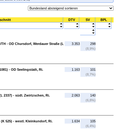
schnitt
DTV
SV
BPL
N/TH - OD Chursdorf, Werdauer Straße (L
3.353
298
(8,9%)
081) - OD Seelingstädt, Ri.
1.163
101
(8,7%)
L 2337) - südl. Zwirtzschen, Ri.
2.063
140
(6,8%)
(K 525) - westl. Kleinkundorf, Ri.
1.634
105
(6,4%)