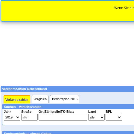
Wenn Sie die
Verkehrszahlen Deutschland
Vergleich
Bedarfsplan 2016
Verkehrszahlen
Suchen - Verkehszahlen
Jahr
Straße
Ort|Zählstelle|TK-Blatt
Land
BPL
Suchergebnisse einschränken