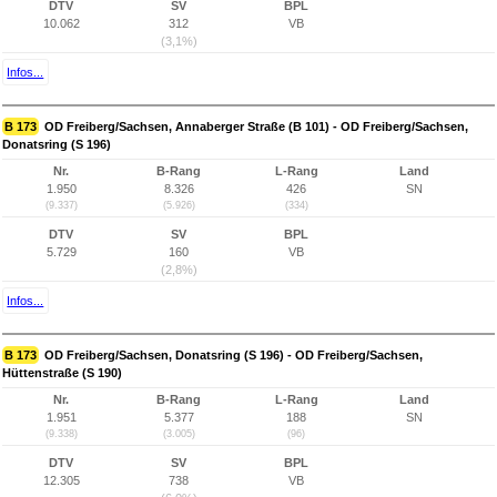
DTV
SV
BPL
10.062
312
VB
(3,1%)
Infos...
B 173
OD Freiberg/Sachsen, Annaberger Straße (B 101) - OD Freiberg/Sachsen,
Donatsring (S 196)
Nr.
B-Rang
L-Rang
Land
1.950
8.326
426
SN
(9.337)
(5.926)
(334)
DTV
SV
BPL
5.729
160
VB
(2,8%)
Infos...
B 173
OD Freiberg/Sachsen, Donatsring (S 196) - OD Freiberg/Sachsen,
Hüttenstraße (S 190)
Nr.
B-Rang
L-Rang
Land
1.951
5.377
188
SN
(9.338)
(3.005)
(96)
DTV
SV
BPL
12.305
738
VB