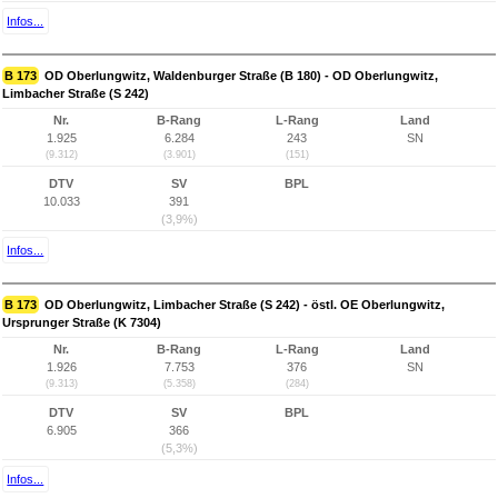
Infos...
B 173
OD Oberlungwitz, Waldenburger Straße (B 180) - OD Oberlungwitz,
Limbacher Straße (S 242)
Nr.
B-Rang
L-Rang
Land
1.925
6.284
243
SN
(9.312)
(3.901)
(151)
DTV
SV
BPL
10.033
391
(3,9%)
Infos...
B 173
OD Oberlungwitz, Limbacher Straße (S 242) - östl. OE Oberlungwitz,
Ursprunger Straße (K 7304)
Nr.
B-Rang
L-Rang
Land
1.926
7.753
376
SN
(9.313)
(5.358)
(284)
DTV
SV
BPL
6.905
366
(5,3%)
Infos...