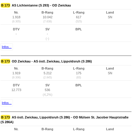
B 173
AS Lichtentanne (S 293) - OD Zwickau
Nr.
B-Rang
L-Rang
Land
1.918
10.042
617
SN
(9.305)
(7.638)
(525)
DTV
SV
BPL
-
-
(-)
Infos...
B 173
OD Zwickau - AS östl. Zwickau, Lippoldsruh (S 286)
Nr.
B-Rang
L-Rang
Land
1.919
5.212
175
SN
(9.306)
(2.845)
(83)
DTV
SV
BPL
12.773
536
(4,2%)
Infos...
B 173
AS östl. Zwickau, Lippoldsruh (S 286) - OD Mülsen St. Jacober Hauptstraße
(S 286A)
Nr.
B-Rang
L-Rang
Land