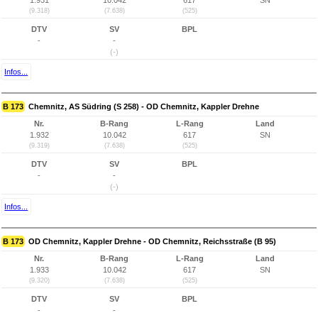
1.931
10.042
617
SN
(9.318)
(7.638)
(525)
DTV
SV
BPL
-
-
(-)
Infos...
B 173
Chemnitz, AS Südring (S 258) - OD Chemnitz, Kappler Drehne
Nr.
B-Rang
L-Rang
Land
1.932
10.042
617
SN
(9.319)
(7.638)
(525)
DTV
SV
BPL
-
-
(-)
Infos...
B 173
OD Chemnitz, Kappler Drehne - OD Chemnitz, Reichsstraße (B 95)
Nr.
B-Rang
L-Rang
Land
1.933
10.042
617
SN
(9.320)
(7.638)
(525)
DTV
SV
BPL
-
-