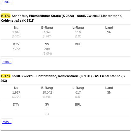
Infos...
B 173
Schönfels, Ebersbrunner Straße (S 282a) - nördl. Zwickau-Lichtentanne,
Kohlenstraße (K 9311)
Nr.
B-Rang
L-Rang
Land
1.916
7.326
319
SN
(9.303)
(4.937)
(227)
DTV
SV
BPL
7.783
389
(5,0%)
Infos...
B 173
nördl. Zwickau-Lichtentanne, Kohlenstraße (K 9311) - AS Lichtentanne (S
293)
Nr.
B-Rang
L-Rang
Land
1.917
10.042
617
SN
(9.304)
(7.638)
(525)
DTV
SV
BPL
-
-
(-)
Infos...