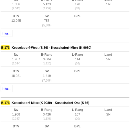
1.956
5.123
170
SN
(9.343)
(2.757)
(78)
DTV
SV
BPL
13.045
757
(5,8%)
Infos...
B 173
Kesselsdorf-West (S 36) - Kesselsdorf-Mitte (K 9080)
Nr.
B-Rang
L-Rang
Land
1.957
3.604
114
SN
(9.344)
(1.320)
(26)
DTV
SV
BPL
18.921
1.419
(7,5%)
Infos...
B 173
Kesselsdorf-Mitte (K 9080) - Kesselsdorf-Ost (S 36)
Nr.
B-Rang
L-Rang
Land
1.958
3.426
107
SN
(9.345)
(1.158)
(20)
DTV
SV
BPL