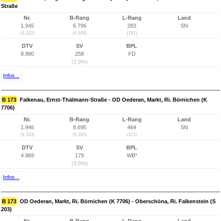
Straße
Nr.
B-Rang
L-Rang
Land
1.945
6.796
283
SN
(9.332)
(4.409)
(191)
DTV
SV
BPL
8.880
258
FD
(2,9%)
Infos...
B 173
Falkenau, Ernst-Thälmann-Straße - OD Oederan, Markt, Ri. Börnichen (K
7706)
Nr.
B-Rang
L-Rang
Land
1.946
8.695
464
SN
(9.333)
(6.295)
(372)
DTV
SV
BPL
4.969
179
WB*
(3,6%)
Infos...
B 173
OD Oederan, Markt, Ri. Börnichen (K 7706) - Oberschöna, Ri. Falkenstein (S
203)