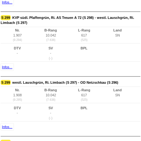
Infos...
S 299
KVP südl. Pfaffengrün, Ri. AS Treuen A 72 (S 298) - westl. Lauschgrün, Ri.
Limbach (S 297)
Nr.
B-Rang
L-Rang
Land
1.907
10.042
617
SN
(9.294)
(7.638)
(525)
DTV
SV
BPL
-
-
(-)
Infos...
S 299
westl. Lauschgrün, Ri. Limbach (S 297) - OD Netzschkau (S 296)
Nr.
B-Rang
L-Rang
Land
1.908
10.042
617
SN
(9.295)
(7.638)
(525)
DTV
SV
BPL
-
-
(-)
Infos...