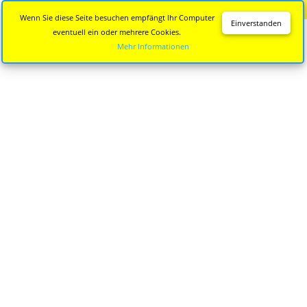
Diese Seite wird nicht mehr aktualisiert.
Zur neuen Seite
Wenn Sie diese Seite besuchen empfängt Ihr Computer
Einverstanden
eventuell ein oder mehrere Cookies.
Mehr Informationen