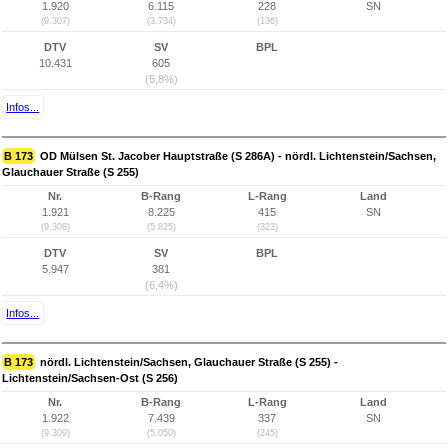
1.920
6.115
228
SN
(9.307)
(3.734)
(136)
DTV
SV
BPL
10.431
605
(5,8%)
Infos...
B 173
OD Mülsen St. Jacober Hauptstraße (S 286A) - nördl. Lichtenstein/Sachsen,
Glauchauer Straße (S 255)
Nr.
B-Rang
L-Rang
Land
1.921
8.225
415
SN
(9.308)
(5.825)
(323)
DTV
SV
BPL
5.947
381
(6,4%)
Infos...
B 173
nördl. Lichtenstein/Sachsen, Glauchauer Straße (S 255) -
Lichtenstein/Sachsen-Ost (S 256)
Nr.
B-Rang
L-Rang
Land
1.922
7.439
337
SN
(9.309)
(5.050)
(245)