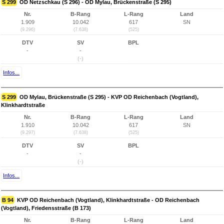
S 299
OD Netzschkau (S 296) - OD Mylau, Brückenstraße (S 295)
Nr.
B-Rang
L-Rang
Land
1.909
10.042
617
SN
(9.296)
(7.638)
(525)
DTV
SV
BPL
-
-
(-)
Infos...
S 299
OD Mylau, Brückenstraße (S 295) - KVP OD Reichenbach (Vogtland),
Klinkhardtstraße
Nr.
B-Rang
L-Rang
Land
1.910
10.042
617
SN
(9.297)
(7.638)
(525)
DTV
SV
BPL
-
-
(-)
Infos...
B 94
KVP OD Reichenbach (Vogtland), Klinkhardtstraße - OD Reichenbach
(Vogtland), Friedensstraße (B 173)
Nr.
B-Rang
L-Rang
Land