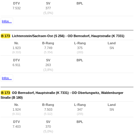
DTV
SV
BPL
7.532
377
(5,0%)
Infos...
B 173
Lichtenstein/Sachsen-Ost (S 256) - OD Bernsdorf, Hauptstraße (K 7331)
Nr.
B-Rang
L-Rang
Land
1.923
7.749
375
SN
(9.310)
(5.354)
(283)
DTV
SV
BPL
6.911
263
(3,8%)
Infos...
B 173
OD Bernsdorf, Hauptstraße (K 7331) - OD Oberlungwitz, Waldenburger
Straße (B 180)
Nr.
B-Rang
L-Rang
Land
1.924
7.503
347
SN
(9.311)
(5.112)
(255)
DTV
SV
BPL
7.403
370
(5,0%)