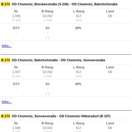
B 173
OD Chemnitz, Brückenstraße (S 236) - OD Chemnitz, Bahnhofstraße
Nr.
B-Rang
L-Rang
Land
1.936
10.042
617
SN
(9.323)
(7.638)
(525)
DTV
SV
BPL
-
-
(-)
Infos...
B 173
OD Chemnitz, Bahnhofstraße - OD Chemnitz, Sonnenstraße
Nr.
B-Rang
L-Rang
Land
1.937
10.042
617
SN
(9.324)
(7.638)
(525)
DTV
SV
BPL
-
-
(-)
Infos...
B 173
OD Chemnitz, Sonnenstraße - OD Chemnitz-Hilbersdorf (B 107)
Nr.
B-Rang
L-Rang
Land
1.938
10.042
617
SN