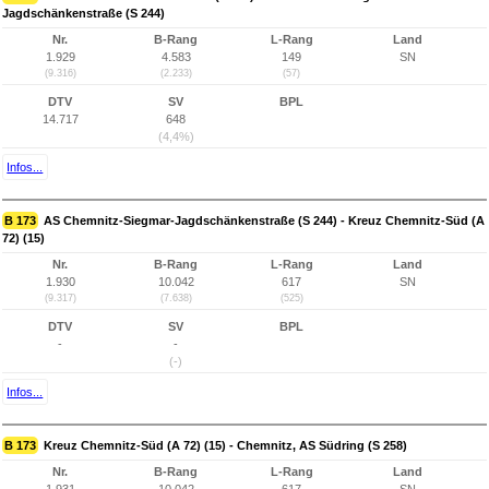
Jagdschänkenstraße (S 244)
Nr.
B-Rang
L-Rang
Land
1.929
4.583
149
SN
(9.316)
(2.233)
(57)
DTV
SV
BPL
14.717
648
(4,4%)
Infos...
B 173
AS Chemnitz-Siegmar-Jagdschänkenstraße (S 244) - Kreuz Chemnitz-Süd (A
72) (15)
Nr.
B-Rang
L-Rang
Land
1.930
10.042
617
SN
(9.317)
(7.638)
(525)
DTV
SV
BPL
-
-
(-)
Infos...
B 173
Kreuz Chemnitz-Süd (A 72) (15) - Chemnitz, AS Südring (S 258)
Nr.
B-Rang
L-Rang
Land