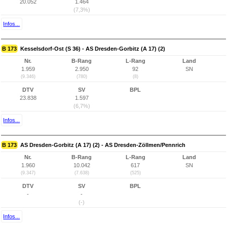
20.052
1.464
(7,3%)
Infos...
B 173
Kesselsdorf-Ost (S 36) - AS Dresden-Gorbitz (A 17) (2)
Nr.
B-Rang
L-Rang
Land
1.959
2.950
92
SN
(9.346)
(780)
(8)
DTV
SV
BPL
23.838
1.597
(6,7%)
Infos...
B 173
AS Dresden-Gorbitz (A 17) (2) - AS Dresden-Zöllmen/Pennrich
Nr.
B-Rang
L-Rang
Land
1.960
10.042
617
SN
(9.347)
(7.638)
(525)
DTV
SV
BPL
-
-
(-)
Infos...