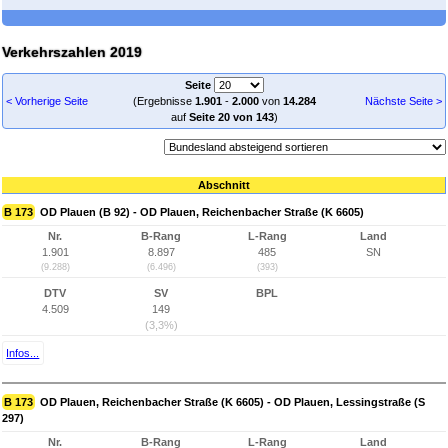
Verkehrszahlen 2019
Seite
< Vorherige Seite
(Ergebnisse
1.901
-
2.000
von
14.284
Nächste Seite >
auf
Seite 20 von 143
)
Abschnitt
B 173
OD Plauen (B 92) - OD Plauen, Reichenbacher Straße (K 6605)
Nr.
B-Rang
L-Rang
Land
1.901
8.897
485
SN
(9.288)
(6.496)
(393)
DTV
SV
BPL
4.509
149
(3,3%)
Infos...
B 173
OD Plauen, Reichenbacher Straße (K 6605) - OD Plauen, Lessingstraße (S
297)
Nr.
B-Rang
L-Rang
Land