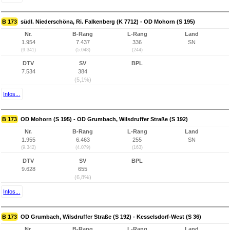
B 173
südl. Niederschöna, Ri. Falkenberg (K 7712) - OD Mohorn (S 195)
Nr.
B-Rang
L-Rang
Land
1.954
7.437
336
SN
(9.341)
(5.048)
(244)
DTV
SV
BPL
7.534
384
(5,1%)
Infos...
B 173
OD Mohorn (S 195) - OD Grumbach, Wilsdruffer Straße (S 192)
Nr.
B-Rang
L-Rang
Land
1.955
6.463
255
SN
(9.342)
(4.079)
(163)
DTV
SV
BPL
9.628
655
(6,8%)
Infos...
B 173
OD Grumbach, Wilsdruffer Straße (S 192) - Kesselsdorf-West (S 36)
Nr.
B-Rang
L-Rang
Land