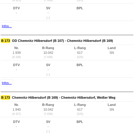
(9.325)
(7.638)
(525)
DTV
SV
BPL
-
-
(-)
Infos...
B 173
OD Chemnitz-Hilbersdorf (B 107) - Chemnitz-Hilbersdorf (B 169)
Nr.
B-Rang
L-Rang
Land
1.939
10.042
617
SN
(9.326)
(7.638)
(525)
DTV
SV
BPL
-
-
(-)
Infos...
B 173
Chemnitz-Hilbersdorf (B 169) - Chemnitz-Hilbersdorf, Weißer Weg
Nr.
B-Rang
L-Rang
Land
1.940
10.042
617
SN
(9.327)
(7.638)
(525)
DTV
SV
BPL
-
-
(-)