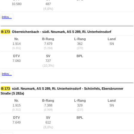
10.580
487
(4,6%)
Infos...
B 173
Oberreichenbach - südl. Neumark, AS S 289, Ri. Unterheinsdorf
Nr.
B-Rang
L-Rang
Land
1.914
7.679
362
SN
(9.301)
(5.284)
(270)
DTV
SV
BPL
7.060
727
(10,3%)
Infos...
B 173
südl. Neumark, AS S 289, Ri. Unterheinsdorf - Schönfels, Ebersbrunner
Straße (S 282a)
Nr.
B-Rang
L-Rang
Land
1.915
7.388
329
SN
(9.302)
(4.999)
(237)
DTV
SV
BPL
7.649
612
(8,0%)