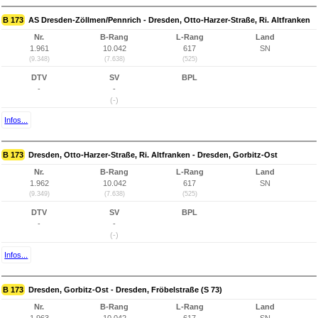
B 173
AS Dresden-Zöllmen/Pennrich - Dresden, Otto-Harzer-Straße, Ri. Altfranken
Nr.
B-Rang
L-Rang
Land
1.961
10.042
617
SN
(9.348)
(7.638)
(525)
DTV
SV
BPL
-
-
(-)
Infos...
B 173
Dresden, Otto-Harzer-Straße, Ri. Altfranken - Dresden, Gorbitz-Ost
Nr.
B-Rang
L-Rang
Land
1.962
10.042
617
SN
(9.349)
(7.638)
(525)
DTV
SV
BPL
-
-
(-)
Infos...
B 173
Dresden, Gorbitz-Ost - Dresden, Fröbelstraße (S 73)
Nr.
B-Rang
L-Rang
Land