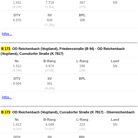
1.911
7.719
367
SN
(9.298)
(5.324)
(275)
DTV
SV
BPL
6.970
509
WB
(7,3%)
Infos...
B 173
OD Reichenbach (Vogtland), Friedensstraße (B 94) - OD Reichenbach
(Vogtland), Cunsdorfer Straße (K 7817)
Nr.
B-Rang
L-Rang
Land
1.912
6.974
298
SN
(9.299)
(4.586)
(206)
DTV
SV
BPL
8.504
391
(4,6%)
Infos...
B 173
OD Reichenbach (Vogtland), Cunsdorfer Straße (K 7817) - Oberreichenbach
Nr.
B-Rang
L-Rang
Land
1.913
6.048
223
SN
(9.300)
(3.667)
(131)
DTV
SV
BPL