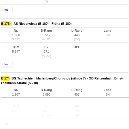
(-)
Infos...
B 173n
AS Niederwiesa (B 180) - Flöha (B 180)
Nr.
B-Rang
L-Rang
Land
1.966
8.512
446
SN
(9.353)
(6.112)
(354)
DTV
SV
BPL
5.347
171
(3,2%)
Infos...
B 174
BG Tschechien, Marienberg/Chomutov (silnice 7) - OD Reitzenhain, Ernst-
Thälmann-Straße (S 218)
Nr.
B-Rang
L-Rang
Land
1.967
8.098
407
SN
(9.354)
(5.700)
(315)
DTV
SV
BPL
6.187
1.516
VB
(24,5%)
VB
Infos...