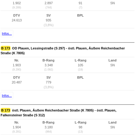
1.902
2.897
91
SN
(9.289)
(744)
(7)
DTV
SV
BPL
24.613
935
(3,8%)
Infos...
B 173
OD Plauen, Lessingstraße (S 297) - östl. Plauen, Äußere Reichenbacher
Straße (K 7805)
Nr.
B-Rang
L-Rang
Land
1.903
3.348
105
SN
(9.290)
(1.092)
(19)
DTV
SV
BPL
20.487
779
(3,8%)
Infos...
B 173
östl. Plauen, Äußere Reichenbacher Straße (K 7805) - östl. Plauen,
Falkensteiner Straße (S 312)
Nr.
B-Rang
L-Rang
Land
1.904
3.180
98
SN
(9.291)
(964)
(13)