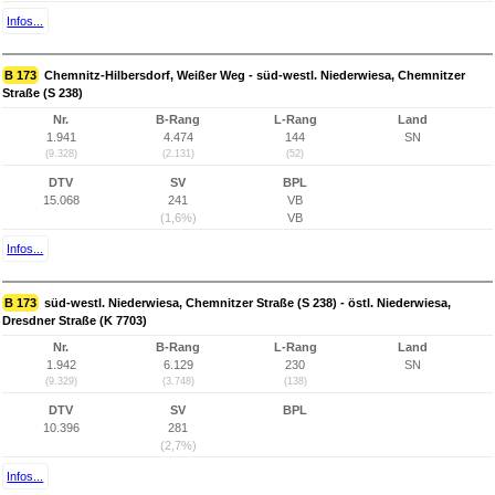
Infos...
B 173
Chemnitz-Hilbersdorf, Weißer Weg - süd-westl. Niederwiesa, Chemnitzer
Straße (S 238)
Nr.
B-Rang
L-Rang
Land
1.941
4.474
144
SN
(9.328)
(2.131)
(52)
DTV
SV
BPL
15.068
241
VB
(1,6%)
VB
Infos...
B 173
süd-westl. Niederwiesa, Chemnitzer Straße (S 238) - östl. Niederwiesa,
Dresdner Straße (K 7703)
Nr.
B-Rang
L-Rang
Land
1.942
6.129
230
SN
(9.329)
(3.748)
(138)
DTV
SV
BPL
10.396
281
(2,7%)
Infos...