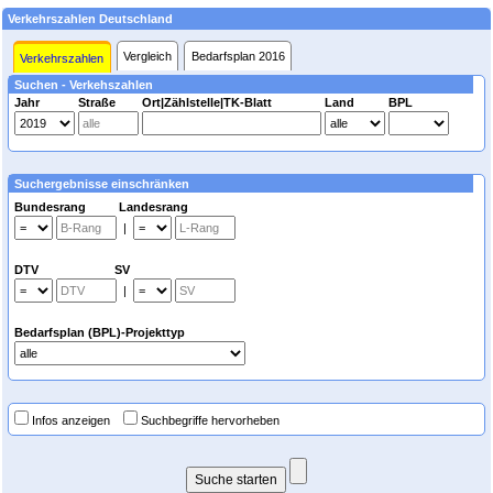
Verkehrszahlen Deutschland
Vergleich
Bedarfsplan 2016
Verkehrszahlen
Suchen - Verkehszahlen
Jahr
Straße
Ort|Zählstelle|TK-Blatt
Land
BPL
Suchergebnisse einschränken
Bundesrang Landesrang
|
DTV SV
|
Bedarfsplan (BPL)-Projekttyp
Infos anzeigen
Suchbegriffe hervorheben