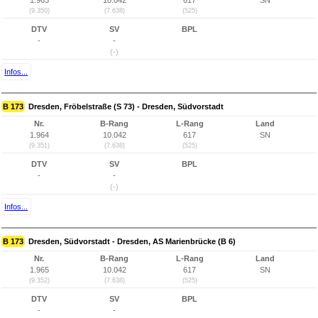
1.963
10.042
617
SN
(9.350)
(7.638)
(525)
DTV
SV
BPL
-
-
(-)
Infos...
B 173
Dresden, Fröbelstraße (S 73) - Dresden, Südvorstadt
Nr.
B-Rang
L-Rang
Land
1.964
10.042
617
SN
(9.351)
(7.638)
(525)
DTV
SV
BPL
-
-
(-)
Infos...
B 173
Dresden, Südvorstadt - Dresden, AS Marienbrücke (B 6)
Nr.
B-Rang
L-Rang
Land
1.965
10.042
617
SN
(9.352)
(7.638)
(525)
DTV
SV
BPL
-
-