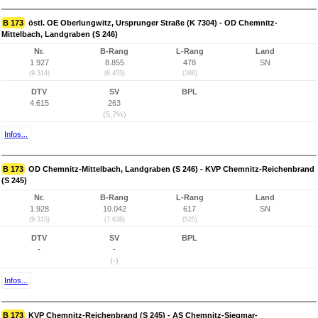
B 173
östl. OE Oberlungwitz, Ursprunger Straße (K 7304) - OD Chemnitz-
Mittelbach, Landgraben (S 246)
Nr.
B-Rang
L-Rang
Land
1.927
8.855
478
SN
(9.314)
(6.455)
(386)
DTV
SV
BPL
4.615
263
(5,7%)
Infos...
B 173
OD Chemnitz-Mittelbach, Landgraben (S 246) - KVP Chemnitz-Reichenbrand
(S 245)
Nr.
B-Rang
L-Rang
Land
1.928
10.042
617
SN
(9.315)
(7.638)
(525)
DTV
SV
BPL
-
-
(-)
Infos...
B 173
KVP Chemnitz-Reichenbrand (S 245) - AS Chemnitz-Siegmar-