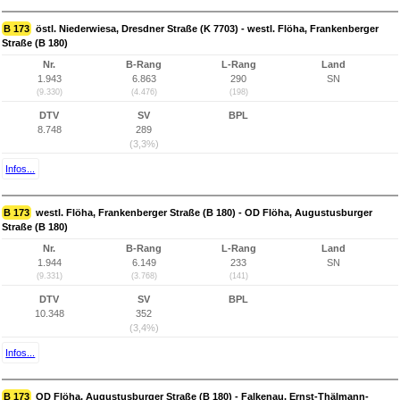
B 173
östl. Niederwiesa, Dresdner Straße (K 7703) - westl. Flöha, Frankenberger
Straße (B 180)
Nr.
B-Rang
L-Rang
Land
1.943
6.863
290
SN
(9.330)
(4.476)
(198)
DTV
SV
BPL
8.748
289
(3,3%)
Infos...
B 173
westl. Flöha, Frankenberger Straße (B 180) - OD Flöha, Augustusburger
Straße (B 180)
Nr.
B-Rang
L-Rang
Land
1.944
6.149
233
SN
(9.331)
(3.768)
(141)
DTV
SV
BPL
10.348
352
(3,4%)
Infos...
B 173
OD Flöha, Augustusburger Straße (B 180) - Falkenau, Ernst-Thälmann-