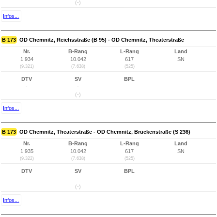
(-)
Infos...
B 173
OD Chemnitz, Reichsstraße (B 95) - OD Chemnitz, Theaterstraße
Nr.
B-Rang
L-Rang
Land
1.934
10.042
617
SN
(9.321)
(7.638)
(525)
DTV
SV
BPL
-
-
(-)
Infos...
B 173
OD Chemnitz, Theaterstraße - OD Chemnitz, Brückenstraße (S 236)
Nr.
B-Rang
L-Rang
Land
1.935
10.042
617
SN
(9.322)
(7.638)
(525)
DTV
SV
BPL
-
-
(-)
Infos...