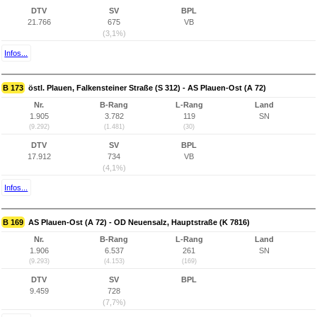
DTV
SV
BPL
21.766
675
VB
(3,1%)
Infos...
B 173
östl. Plauen, Falkensteiner Straße (S 312) - AS Plauen-Ost (A 72)
Nr.
B-Rang
L-Rang
Land
1.905
3.782
119
SN
(9.292)
(1.481)
(30)
DTV
SV
BPL
17.912
734
VB
(4,1%)
Infos...
B 169
AS Plauen-Ost (A 72) - OD Neuensalz, Hauptstraße (K 7816)
Nr.
B-Rang
L-Rang
Land
1.906
6.537
261
SN
(9.293)
(4.153)
(169)
DTV
SV
BPL
9.459
728
(7,7%)