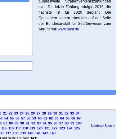
bundesweite Straßenverkehrszählungen
statt. Die letzte Zählung erfolgte 2015, die
nächste ist für 2020 geplant. Die
Quelldaten stehen ebenfalls auf der Seite
der Bundesanstalt für Straßenwesen zum
Abruf breit:
www.bast.de
0
21
22
23
24
25
26
27
28
29
30
31
32
33
34
53
54
55
56
57
58
59
60
61
62
63
64
65
66
67
6
87
88
89
90
91
92
93
94
95
96
97
98
99
100
Nächste Seite >
115
116
117
118
119
120
121
122
123
124
125
36
137
138
139
140
141
142
143
4
auf
Seite 130 von 143
)