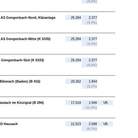
(9,4%)
- AS Gengenbach-Nord, Kläranlage
25.284
2.377
(9,4%)
 AS Gengenbach-Mitte (K 5335)
25.284
2.377
(9,4%)
S Gengenbach-Süd (K 5333)
25.284
2.377
(9,4%)
Biberach (Baden) (B 415)
20.262
1.844
(9,1%)
aslach im Kinzigtal (B 294)
17.018
1.940
VB
(11,4%)
 OD Hausach
21.523
2.088
VB
(9,7%)