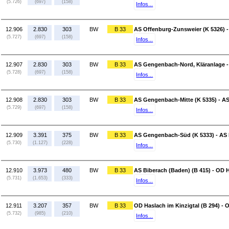
(5.726)
(697)
(158)
Infos...
12.906
2.830
303
BW
B 33
AS Offenburg-Zunsweier (K 5326) 
(5.727)
(697)
(158)
Infos...
12.907
2.830
303
BW
B 33
AS Gengenbach-Nord, Kläranlage -
(5.728)
(697)
(158)
Infos...
12.908
2.830
303
BW
B 33
AS Gengenbach-Mitte (K 5335) - A
(5.729)
(697)
(158)
Infos...
12.909
3.391
375
BW
B 33
AS Gengenbach-Süd (K 5333) - AS 
(5.730)
(1.127)
(228)
Infos...
12.910
3.973
480
BW
B 33
AS Biberach (Baden) (B 415) - OD H
(5.731)
(1.653)
(333)
Infos...
12.911
3.207
357
BW
B 33
OD Haslach im Kinzigtal (B 294) -
(5.732)
(985)
(210)
Infos...