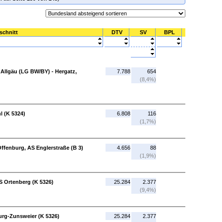
schnitt
DTV
SV
BPL
Allgäu (LG BW/BY) - Hergatz,
7.788
654
(8,4%)
l (K 5324)
6.808
116
(1,7%)
ffenburg, AS Englerstraße (B 3)
4.656
88
(1,9%)
S Ortenberg (K 5326)
25.284
2.377
(9,4%)
urg-Zunsweier (K 5326)
25.284
2.377