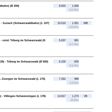
dbahn) (B 294)
8.833
1.060
(12,0%)
 - Gutach (Schwarzwaldbahn) (L 107)
10.510
1.051
WB
(10,0%)
- nörd. Triberg im Schwarzwald (K
5.637
981
(17,4%)
26) - Triberg im Schwarzwald (B 500)
6.230
835
(13,4%)
St. Georgen im Schwarzwald (L 175)
7.262
988
(13,6%)
) - Villingen-Schwenningen (L 178)
14.817
1.274
VB
(8,6%)