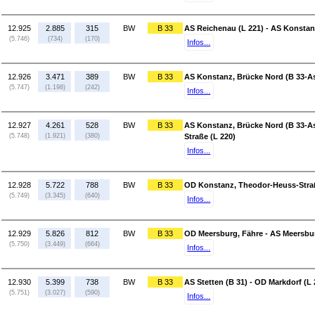
12.925
2.885
315
BW
B 33
AS Reichenau (L 221) - AS Konstan
(5.746)
(734)
(170)
Infos...
12.926
3.471
389
BW
B 33
AS Konstanz, Brücke Nord (B 33-As
(5.747)
(1.198)
(242)
Infos...
12.927
4.261
528
BW
B 33
AS Konstanz, Brücke Nord (B 33-A
(5.748)
(1.921)
(380)
Straße (L 220)
Infos...
12.928
5.722
788
BW
B 33
OD Konstanz, Theodor-Heuss-Straß
(5.749)
(3.345)
(640)
Infos...
12.929
5.826
812
BW
B 33
OD Meersburg, Fähre - AS Meersbur
(5.750)
(3.449)
(664)
Infos...
12.930
5.399
738
BW
B 33
AS Stetten (B 31) - OD Markdorf (L 
(5.751)
(3.027)
(590)
Infos...