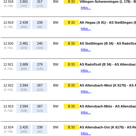
12.918
2.901
317
BW
B 33
Villingen-Schwenningen (L 178) - 
(5.739)
(747)
(172)
Infos...
12.919
2.439
239
BW
B 33
AK Hegau (A 81) - AS Steißlingen (
(5.740)
(450)
(98)
Infos...
12.920
2.481
245
BW
B 33
AS Steißlingen (B 34) - AS Radolfzel
(5.741)
(474)
(103)
Infos...
12.921
2.689
279
BW
B 33
AS Radolfzell (B 34) - AS Allensba
(5.742)
(600)
(135)
Infos...
12.922
2.594
267
BW
B 33
AS Allensbach-West (K 6170) - AS 
(5.743)
(539)
(123)
Infos...
12.923
2.594
267
BW
B 33
AS Allensbach-Mitte - AS Allensba
(5.744)
(539)
(123)
Infos...
12.924
2.425
238
BW
B 33
AS Allensbach-Ost (K 6170) - AS R
(5.745)
(445)
(97)
Infos...