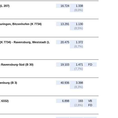
(L 207)
16.724
1.338
(8,0%)
euringen, Bitzenhofen (K 7734)
13.291
1.130
(8,5%)
(K 7734) - Ravensburg, Weststadt (L
20.475
1.372
(6,7%)
S Ravensburg-Süd (B 30)
19.103
1.471
FD
(7,7%)
fenburg (B 3)
40.936
3.398
(8,3%)
 6332)
6.898
193
VB
(2,8%)
FD