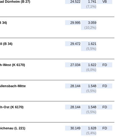
Bad Dürrheim (B 27)
24.522
1.741
VB
(7,1%)
B 34)
29.995
3.059
(10,2%)
l (B 34)
29.472
1.621
(5,5%)
ch-West (K 6170)
27.034
1.622
FD
(6,0%)
Allensbach-Mitte
28.144
1.548
FD
(5,5%)
ch-Ost (K 6170)
28.144
1.548
FD
(5,5%)
eichenau (L 221)
30.149
1.628
FD
(5,4%)