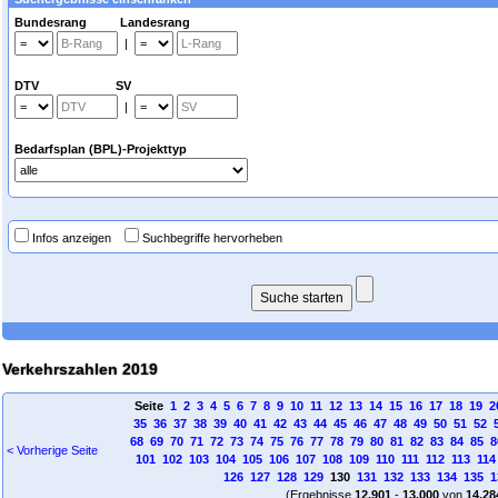
Bundesrang Landesrang
|
DTV SV
|
Bedarfsplan (BPL)-Projekttyp
Infos anzeigen
Suchbegriffe hervorheben
Verkehrszahlen 2019
Seite
1
2
3
4
5
6
7
8
9
10
11
12
13
14
15
16
17
18
19
2
35
36
37
38
39
40
41
42
43
44
45
46
47
48
49
50
51
52
68
69
70
71
72
73
74
75
76
77
78
79
80
81
82
83
84
85
8
< Vorherige Seite
101
102
103
104
105
106
107
108
109
110
111
112
113
114
126
127
128
129
130
131
132
133
134
135
1
(Ergebnisse
12.901
-
13.000
von
14.28