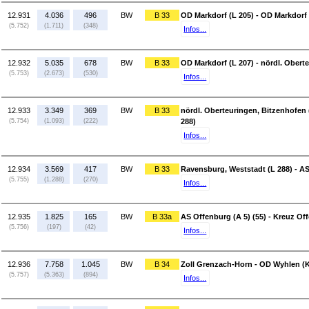
12.931
4.036
496
BW
B 33
OD Markdorf (L 205) - OD Markdorf 
(5.752)
(1.711)
(348)
Infos...
12.932
5.035
678
BW
B 33
OD Markdorf (L 207) - nördl. Obert
(5.753)
(2.673)
(530)
Infos...
12.933
3.349
369
BW
B 33
nördl. Oberteuringen, Bitzenhofen 
(5.754)
(1.093)
(222)
288)
Infos...
12.934
3.569
417
BW
B 33
Ravensburg, Weststadt (L 288) - A
(5.755)
(1.288)
(270)
Infos...
12.935
1.825
165
BW
B 33a
AS Offenburg (A 5) (55) - Kreuz Of
(5.756)
(197)
(42)
Infos...
12.936
7.758
1.045
BW
B 34
Zoll Grenzach-Horn - OD Wyhlen (K
(5.757)
(5.363)
(894)
Infos...