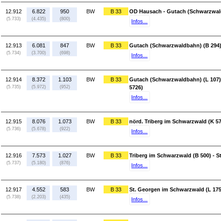
12.912
6.822
950
BW
B 33
OD Hausach - Gutach (Schwarzwal
(5.733)
(4.435)
(800)
Infos...
12.913
6.081
847
BW
B 33
Gutach (Schwarzwaldbahn) (B 294)
(5.734)
(3.700)
(698)
Infos...
12.914
8.372
1.103
BW
B 33
Gutach (Schwarzwaldbahn) (L 107) 
(5.735)
(5.972)
(952)
5726)
Infos...
12.915
8.076
1.073
BW
B 33
nörd. Triberg im Schwarzwald (K 57
(5.736)
(5.678)
(922)
Infos...
12.916
7.573
1.027
BW
B 33
Triberg im Schwarzwald (B 500) - 
(5.737)
(5.180)
(876)
Infos...
12.917
4.552
583
BW
B 33
St. Georgen im Schwarzwald (L 175
(5.738)
(2.203)
(435)
Infos...