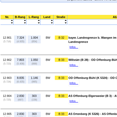
Nr.
B-Rang
L-Rang
Land
Straße
Ab
12.901
7.324
1.004
BW
B 32
bayer. Landesgrenze b. Wangen im 
(5.716)
(4.935)
(854)
Landesgrenze
Infos...
12.902
7.803
1.050
BW
B 33
Willstätt (B 28) - OD Offenburg-Büh
(5.723)
(5.408)
(899)
Infos...
12.903
8.835
1.146
BW
B 33
OD Offenburg-Bühl (K 5324) - OD O
(5.724)
(6.435)
(995)
Infos...
12.904
2.830
303
BW
B 33
AS Offenburg-Elgersweier (B 3) - A
(5.725)
(697)
(158)
Infos...
12.905
2.830
303
BW
B 33
AS Ortenberg (K 5326) - AS Offenb