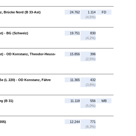
z, Brücke Nord (B 33-Ast)
24.762
1.114
FD
(4,5%)
t) - BG (Schweiz)
19.751
830
(4,2%)
st) - OD Konstanz, Theodor-Heuss-
15.856
396
(2,5%)
e (L 220) - OD Konstanz, Fähre
11.365
432
(3,8%)
g (B 31)
11.118
556
WB
(5,0%)
205)
12.244
771
(6,3%)