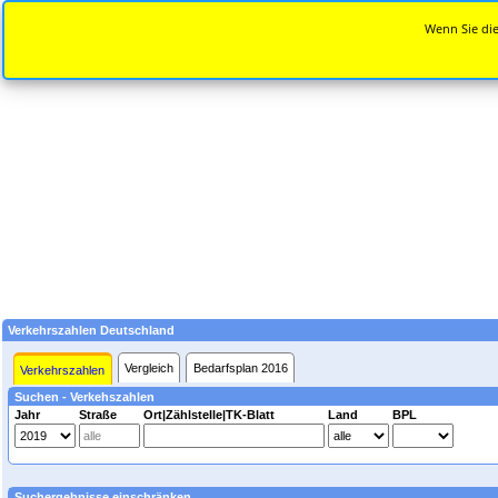
Wenn Sie die
Verkehrszahlen Deutschland
Vergleich
Bedarfsplan 2016
Verkehrszahlen
Suchen - Verkehszahlen
Jahr
Straße
Ort|Zählstelle|TK-Blatt
Land
BPL
Suchergebnisse einschränken