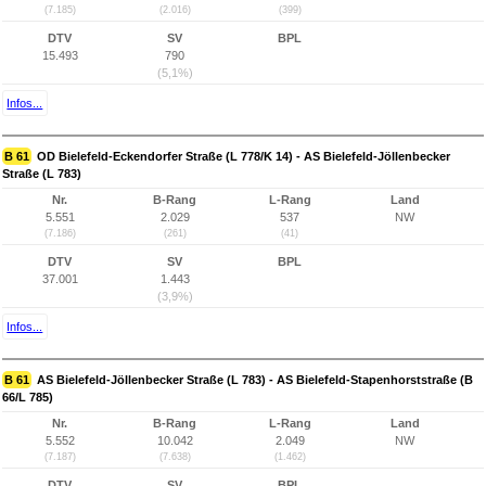
(7.185)
(2.016)
(399)
DTV
SV
BPL
15.493
790
(5,1%)
Infos...
B 61
OD Bielefeld-Eckendorfer Straße (L 778/K 14) - AS Bielefeld-Jöllenbecker
Straße (L 783)
Nr.
B-Rang
L-Rang
Land
5.551
2.029
537
NW
(7.186)
(261)
(41)
DTV
SV
BPL
37.001
1.443
(3,9%)
Infos...
B 61
AS Bielefeld-Jöllenbecker Straße (L 783) - AS Bielefeld-Stapenhorststraße (B
66/L 785)
Nr.
B-Rang
L-Rang
Land
5.552
10.042
2.049
NW
(7.187)
(7.638)
(1.462)
DTV
SV
BPL