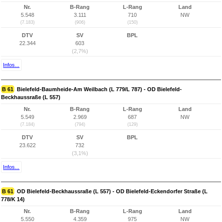
Nr.
B-Rang
L-Rang
Land
5.548
3.111
710
NW
(7.183)
(906)
(150)
DTV
SV
BPL
22.344
603
(2,7%)
Infos...
B 61
Bielefeld-Baumheide-Am Weilbach (L 779/L 787) - OD Bielefeld-
Beckhaussraße (L 557)
Nr.
B-Rang
L-Rang
Land
5.549
2.969
687
NW
(7.184)
(794)
(129)
DTV
SV
BPL
23.622
732
(3,1%)
Infos...
B 61
OD Bielefeld-Beckhaussraße (L 557) - OD Bielefeld-Eckendorfer Straße (L
778/K 14)
Nr.
B-Rang
L-Rang
Land
5.550
4.359
975
NW