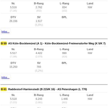
Nr.
B-Rang
L-Rang
Land
5.516
2.762
654
NW
(7.145)
(652)
(102)
DTV
SV
BPL
26.156
1.517
(5,8%)
Infos...
B 59
AS Köln-Bocklemünd (A 1) - Köln-Bocklemünd-Freimersdorfer Weg (K 5/K 7)
Nr.
B-Rang
L-Rang
Land
5.517
4.422
990
NW
(7.146)
(2.079)
(414)
DTV
SV
BPL
15.250
793
(5,2%)
Infos...
B 61
Raddestorf-Harrienstedt (B 215/K 16) - AS Petershagen (L 770)
Nr.
B-Rang
L-Rang
Land
5.518
6.243
1.446
NW
(7.153)
(3.861)
(863)