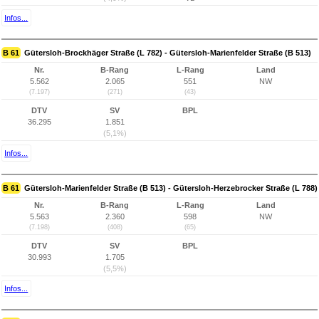
Infos...
B 61
Gütersloh-Brockhäger Straße (L 782) - Gütersloh-Marienfelder Straße (B 513)
Nr.
B-Rang
L-Rang
Land
5.562
2.065
551
NW
(7.197)
(271)
(43)
DTV
SV
BPL
36.295
1.851
(5,1%)
Infos...
B 61
Gütersloh-Marienfelder Straße (B 513) - Gütersloh-Herzebrocker Straße (L 788)
Nr.
B-Rang
L-Rang
Land
5.563
2.360
598
NW
(7.198)
(408)
(65)
DTV
SV
BPL
30.993
1.705
(5,5%)
Infos...