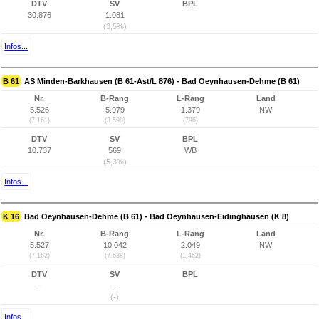
DTV
SV
BPL
30.876
1.081
(3,5%)
Infos...
B 61
AS Minden-Barkhausen (B 61-Ast/L 876) - Bad Oeynhausen-Dehme (B 61)
Nr.
B-Rang
L-Rang
Land
5.526
5.979
1.379
NW
(7.161)
(3.598)
(796)
DTV
SV
BPL
10.737
569
WB
(5,3%)
Infos...
K 16
Bad Oeynhausen-Dehme (B 61) - Bad Oeynhausen-Eidinghausen (K 8)
Nr.
B-Rang
L-Rang
Land
5.527
10.042
2.049
NW
(7.162)
(7.638)
(1.462)
DTV
SV
BPL
-
-
(-)
Infos...