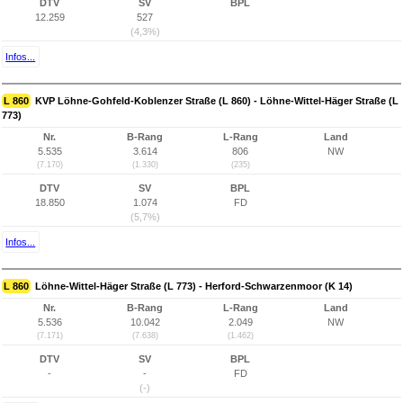
DTV
SV
BPL
12.259
527
(4,3%)
Infos...
L 860
KVP Löhne-Gohfeld-Koblenzer Straße (L 860) - Löhne-Wittel-Häger Straße (L
773)
Nr.
B-Rang
L-Rang
Land
5.535
3.614
806
NW
(7.170)
(1.330)
(235)
DTV
SV
BPL
18.850
1.074
FD
(5,7%)
Infos...
L 860
Löhne-Wittel-Häger Straße (L 773) - Herford-Schwarzenmoor (K 14)
Nr.
B-Rang
L-Rang
Land
5.536
10.042
2.049
NW
(7.171)
(7.638)
(1.462)
DTV
SV
BPL
-
-
FD
(-)