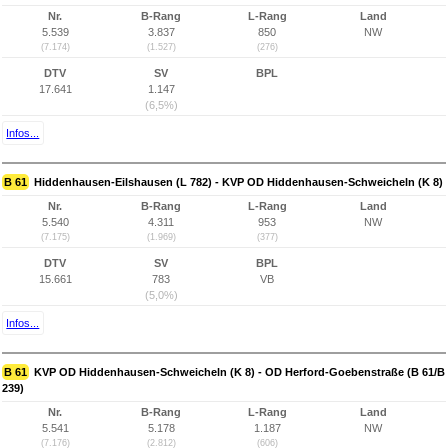
Nr.
B-Rang
L-Rang
Land
5.539
3.837
850
NW
(7.174)
(1.527)
(276)
DTV
SV
BPL
17.641
1.147
(6,5%)
Infos...
B 61
Hiddenhausen-Eilshausen (L 782) - KVP OD Hiddenhausen-Schweicheln (K 8)
Nr.
B-Rang
L-Rang
Land
5.540
4.311
953
NW
(7.175)
(1.969)
(377)
DTV
SV
BPL
15.661
783
VB
(5,0%)
Infos...
B 61
KVP OD Hiddenhausen-Schweicheln (K 8) - OD Herford-Goebenstraße (B 61/B
239)
Nr.
B-Rang
L-Rang
Land
5.541
5.178
1.187
NW
(7.176)
(2.812)
(606)