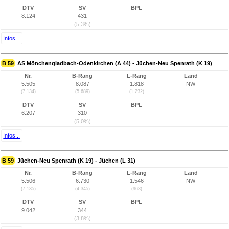
DTV
SV
BPL
8.124
431
(5,3%)
Infos...
B 59
AS Mönchengladbach-Odenkirchen (A 44) - Jüchen-Neu Spenrath (K 19)
Nr.
B-Rang
L-Rang
Land
5.505
8.087
1.818
NW
(7.134)
(5.689)
(1.232)
DTV
SV
BPL
6.207
310
(5,0%)
Infos...
B 59
Jüchen-Neu Spenrath (K 19) - Jüchen (L 31)
Nr.
B-Rang
L-Rang
Land
5.506
6.730
1.546
NW
(7.135)
(4.345)
(963)
DTV
SV
BPL
9.042
344
(3,8%)