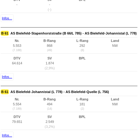
-
-
(-)
Infos...
B 61
AS Bielefeld-Stapenhorststraße (B 66/L 785) - AS Bielefeld-Johannistal (L 778)
Nr.
B-Rang
L-Rang
Land
5.553
868
292
NW
(7.188)
(49)
(8)
DTV
SV
BPL
64.614
1.874
(2,9%)
Infos...
B 61
AS Bielefeld-Johannistal (L 778) - AS Bielefeld-Quelle (L 756)
Nr.
B-Rang
L-Rang
Land
5.554
494
181
NW
(7.189)
(14)
(2)
DTV
SV
BPL
79.651
2.549
(3,2%)
Infos...