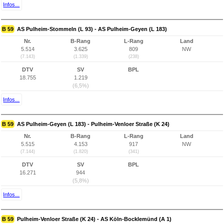
Infos...
B 59
AS Pulheim-Stommeln (L 93) - AS Pulheim-Geyen (L 183)
Nr.
B-Rang
L-Rang
Land
5.514
3.625
809
NW
(7.143)
(1.339)
(238)
DTV
SV
BPL
18.755
1.219
(6,5%)
Infos...
B 59
AS Pulheim-Geyen (L 183) - Pulheim-Venloer Straße (K 24)
Nr.
B-Rang
L-Rang
Land
5.515
4.153
917
NW
(7.144)
(1.820)
(341)
DTV
SV
BPL
16.271
944
(5,8%)
Infos...
B 59
Pulheim-Venloer Straße (K 24) - AS Köln-Bocklemünd (A 1)