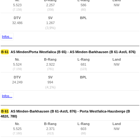
Nr.
B-Rang
L-Rang
Land
5.523
2.257
586
NW
(7.158)
(358)
(60)
DTV
SV
BPL
32.486
1.267
(3,9%)
Infos...
B 61
AS Minden/Porta Westfalica (B 65) - AS Minden-Barkhausen (B 61-Ast/L 876)
Nr.
B-Rang
L-Rang
Land
5.524
2.922
681
NW
(7.159)
(761)
(123)
DTV
SV
BPL
24.249
994
(4,1%)
Infos...
B 61
AS Minden-Barkhausen (B 61-Ast/L 876) - Porta Westfalica-Hausberge (B
482/L 780)
Nr.
B-Rang
L-Rang
Land
5.525
2.371
603
NW
(7.160)
(413)
(68)