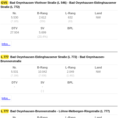
GVS
Bad Oeynhausen-Vlothoer Straße (L 546) - Bad Oeynhausen-Eidinghausener
Straße (L 772)
Nr.
B-Rang
L-Rang
Land
5.530
2.612
632
NW
(7.165)
(550)
(83)
DTV
SV
BPL
27.934
5.699
(20,4%)
Infos...
L 777
Bad Oeynhausen-Eidinghausener Straße (L 772) - Bad Oeynhausen-
Brunnenstraße
Nr.
B-Rang
L-Rang
Land
5.531
10.042
2.049
NW
(7.166)
(7.638)
(1.462)
DTV
SV
BPL
-
-
(-)
Infos...
L 777
Bad Oeynhausen-Brunnenstraße - Löhne-Melbergen-Ringstraße (L 777)
Nr.
B-Rang
L-Rang
Land