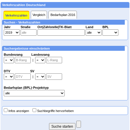
Verkehrszahlen Deutschland
Vergleich
Bedarfsplan 2016
Verkehrszahlen
Suchen - Verkehszahlen
Jahr
Straße
Ort|Zählstelle|TK-Blatt
Land
BPL
Suchergebnisse einschränken
Bundesrang Landesrang
|
DTV SV
|
Bedarfsplan (BPL)-Projekttyp
Infos anzeigen
Suchbegriffe hervorheben