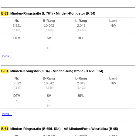
B 61
Minden-Ringstraße (L 764) - Minden-Königstor (K 34)
Nr.
B-Rang
L-Rang
Land
5.521
10.042
2.049
NW
(7.156)
(7.638)
(1.462)
DTV
SV
BPL
-
-
(-)
Infos...
B 61
Minden-Königstor (K 34) - Minden-Ringstraße (B 65/L 534)
Nr.
B-Rang
L-Rang
Land
5.522
10.042
2.049
NW
(7.157)
(7.638)
(1.462)
DTV
SV
BPL
-
-
(-)
Infos...
B 61
Minden-Ringstraße (B 65/L 534) - AS Minden/Porta Westfalica (B 65)