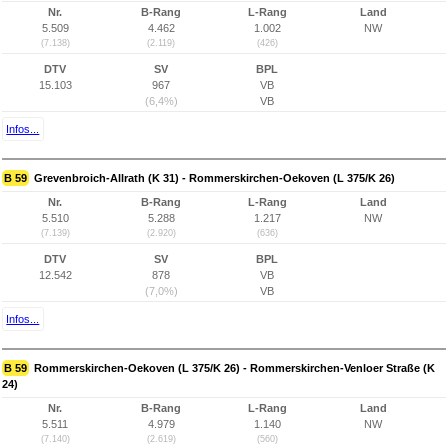
Nr.
B-Rang
L-Rang
Land
5.509
4.462
1.002
NW
(7.138)
(2.119)
(426)
DTV
SV
BPL
15.103
967
VB
(6,4%)
VB
Infos...
B 59
Grevenbroich-Allrath (K 31) - Rommerskirchen-Oekoven (L 375/K 26)
Nr.
B-Rang
L-Rang
Land
5.510
5.288
1.217
NW
(7.139)
(2.920)
(636)
DTV
SV
BPL
12.542
878
VB
(7,0%)
VB
Infos...
B 59
Rommerskirchen-Oekoven (L 375/K 26) - Rommerskirchen-Venloer Straße (K
24)
Nr.
B-Rang
L-Rang
Land
5.511
4.979
1.140
NW
(7.140)
(2.619)
(560)