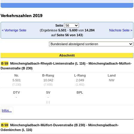
Verkehrszahlen 2019
Seite
< Vorherige Seite
(Ergebnisse
5.501
-
5.600
von
14.284
Nächste Seite >
auf
Seite 56 von 143
)
Abschnitt
B 59
Mönchengladbach-Rheydt-Limtenstraße (L 116) - Mönchengladbach-Mülfort-
Duvenstraße (B 230)
Nr.
B-Rang
L-Rang
Land
5.501
10.042
2.049
NW
(7.130)
(7.638)
(1.462)
DTV
SV
BPL
-
-
(-)
Infos...
B 59
Mönchengladbach-Mülfort-Duvenstraße (B 230) - Mönchengladbach-
Odenkirchen (L 116)