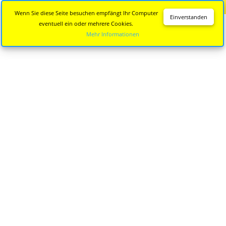
Diese Seite wird nicht mehr aktualisiert.
Zur neuen Seite
Wenn Sie diese Seite besuchen empfängt Ihr Computer
Einverstanden
eventuell ein oder mehrere Cookies.
Mehr Informationen