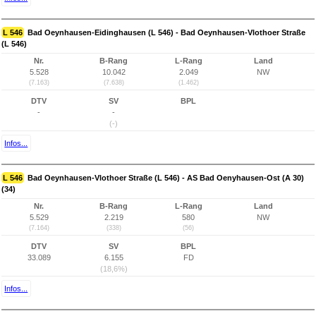
L 546
Bad Oeynhausen-Eidinghausen (L 546) - Bad Oeynhausen-Vlothoer Straße
(L 546)
Nr.
B-Rang
L-Rang
Land
5.528
10.042
2.049
NW
(7.163)
(7.638)
(1.462)
DTV
SV
BPL
-
-
(-)
Infos...
L 546
Bad Oeynhausen-Vlothoer Straße (L 546) - AS Bad Oenyhausen-Ost (A 30)
(34)
Nr.
B-Rang
L-Rang
Land
5.529
2.219
580
NW
(7.164)
(338)
(56)
DTV
SV
BPL
33.089
6.155
FD
(18,6%)
Infos...