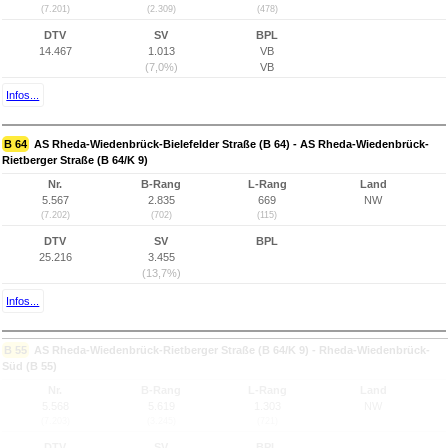
(7.201)
(2.309)
(478)
DTV
SV
BPL
14.467
1.013
VB
(7,0%)
VB
Infos...
B 64
AS Rheda-Wiedenbrück-Bielefelder Straße (B 64) - AS Rheda-Wiedenbrück-
Rietberger Straße (B 64/K 9)
Nr.
B-Rang
L-Rang
Land
5.567
2.835
669
NW
(7.202)
(702)
(115)
DTV
SV
BPL
25.216
3.455
(13,7%)
Infos...
B 55
AS Rheda-Wiedenbrück-Rietberger Straße (B 64/K 9) - Rheda-Wiedenbrück-
Süd (B 55)
Nr.
B-Rang
L-Rang
Land
5.568
5.619
1.303
NW
(7.203)
(3.245)
(721)
DTV
SV
BPL