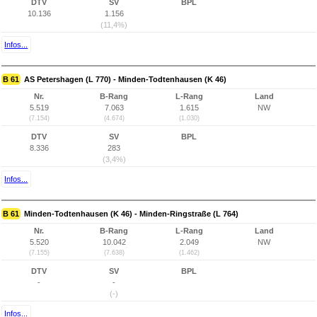
DTV
SV
BPL
10.136
1.156
(11,4%)
Infos...
B 61
AS Petershagen (L 770) - Minden-Todtenhausen (K 46)
Nr.
B-Rang
L-Rang
Land
5.519
7.063
1.615
NW
(7.154)
(4.674)
(1.030)
DTV
SV
BPL
8.336
283
(3,4%)
Infos...
B 61
Minden-Todtenhausen (K 46) - Minden-Ringstraße (L 764)
Nr.
B-Rang
L-Rang
Land
5.520
10.042
2.049
NW
(7.155)
(7.638)
(1.462)
DTV
SV
BPL
-
-
(-)
Infos...