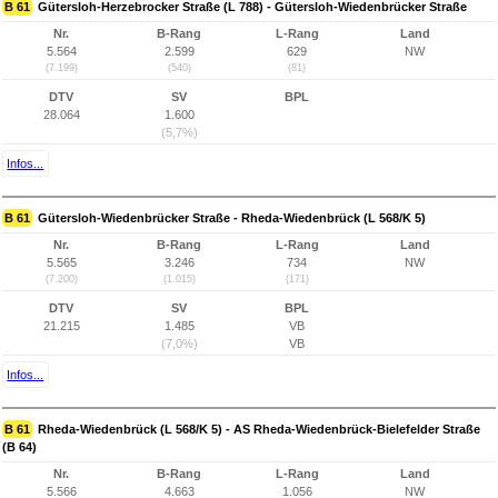
B 61
Gütersloh-Herzebrocker Straße (L 788) - Gütersloh-Wiedenbrücker Straße
Nr.
B-Rang
L-Rang
Land
5.564
2.599
629
NW
(7.199)
(540)
(81)
DTV
SV
BPL
28.064
1.600
(5,7%)
Infos...
B 61
Gütersloh-Wiedenbrücker Straße - Rheda-Wiedenbrück (L 568/K 5)
Nr.
B-Rang
L-Rang
Land
5.565
3.246
734
NW
(7.200)
(1.015)
(171)
DTV
SV
BPL
21.215
1.485
VB
(7,0%)
VB
Infos...
B 61
Rheda-Wiedenbrück (L 568/K 5) - AS Rheda-Wiedenbrück-Bielefelder Straße
(B 64)
Nr.
B-Rang
L-Rang
Land
5.566
4.663
1.056
NW