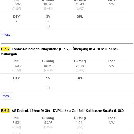
5.532
10.042
2.049
NW
(7.167)
(7.638)
(1.462)
DTV
SV
BPL
-
-
(-)
Infos...
L 777
Löhne-Melbergen-Ringstraße (L 777) - Übergang in A 30 bei Löhne-
Melbergen
Nr.
B-Rang
L-Rang
Land
5.533
10.042
2.049
NW
(7.168)
(7.638)
(1.462)
DTV
SV
BPL
-
-
(-)
Infos...
B 611
AS Dreieck Löhne (A 30) - KVP Löhne-Gohfeld-Koblenzer Straße (L 860)
Nr.
B-Rang
L-Rang
Land
5.534
5.395
1.241
NW
(7.169)
(3.023)
(659)