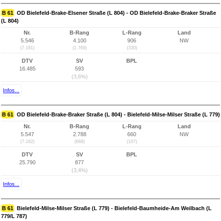
B 61
OD Bielefeld-Brake-Elsener Straße (L 804) - OD Bielefeld-Brake-Braker Straße
(L 804)
Nr.
B-Rang
L-Rang
Land
5.546
4.100
906
NW
(7.181)
(1.769)
(330)
DTV
SV
BPL
16.485
593
(3,6%)
Infos...
B 61
OD Bielefeld-Brake-Braker Straße (L 804) - Bielefeld-Milse-Milser Straße (L 779)
Nr.
B-Rang
L-Rang
Land
5.547
2.788
660
NW
(7.182)
(668)
(107)
DTV
SV
BPL
25.790
877
(3,4%)
Infos...
B 61
Bielefeld-Milse-Milser Straße (L 779) - Bielefeld-Baumheide-Am Weilbach (L
779/L 787)