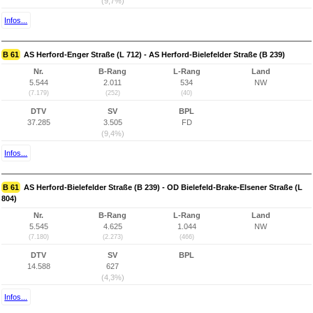
(9,7%)
Infos...
B 61
AS Herford-Enger Straße (L 712) - AS Herford-Bielefelder Straße (B 239)
Nr.
B-Rang
L-Rang
Land
5.544
2.011
534
NW
(7.179)
(252)
(40)
DTV
SV
BPL
37.285
3.505
FD
(9,4%)
Infos...
B 61
AS Herford-Bielefelder Straße (B 239) - OD Bielefeld-Brake-Elsener Straße (L
804)
Nr.
B-Rang
L-Rang
Land
5.545
4.625
1.044
NW
(7.180)
(2.273)
(466)
DTV
SV
BPL
14.588
627
(4,3%)
Infos...