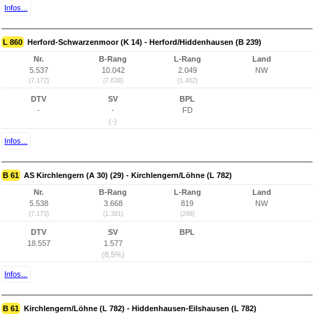
Infos...
L 860
Herford-Schwarzenmoor (K 14) - Herford/Hiddenhausen (B 239)
Nr.
B-Rang
L-Rang
Land
5.537
10.042
2.049
NW
(7.172)
(7.638)
(1.462)
DTV
SV
BPL
-
-
FD
(-)
Infos...
B 61
AS Kirchlengern (A 30) (29) - Kirchlengern/Löhne (L 782)
Nr.
B-Rang
L-Rang
Land
5.538
3.668
819
NW
(7.173)
(1.381)
(248)
DTV
SV
BPL
18.557
1.577
(8,5%)
Infos...
B 61
Kirchlengern/Löhne (L 782) - Hiddenhausen-Eilshausen (L 782)