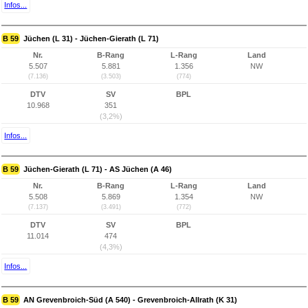
Infos...
B 59
Jüchen (L 31) - Jüchen-Gierath (L 71)
Nr.
B-Rang
L-Rang
Land
5.507
5.881
1.356
NW
(7.136)
(3.503)
(774)
DTV
SV
BPL
10.968
351
(3,2%)
Infos...
B 59
Jüchen-Gierath (L 71) - AS Jüchen (A 46)
Nr.
B-Rang
L-Rang
Land
5.508
5.869
1.354
NW
(7.137)
(3.491)
(772)
DTV
SV
BPL
11.014
474
(4,3%)
Infos...
B 59
AN Grevenbroich-Süd (A 540) - Grevenbroich-Allrath (K 31)