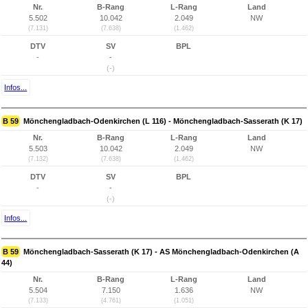
Nr.
B-Rang
L-Rang
Land
5.502
10.042
2.049
NW
(7.131)
(7.638)
(1.462)
DTV
SV
BPL
-
-
(-)
Infos...
B 59
Mönchengladbach-Odenkirchen (L 116) - Mönchengladbach-Sasserath (K 17)
Nr.
B-Rang
L-Rang
Land
5.503
10.042
2.049
NW
(7.132)
(7.638)
(1.462)
DTV
SV
BPL
-
-
(-)
Infos...
B 59
Mönchengladbach-Sasserath (K 17) - AS Mönchengladbach-Odenkirchen (A
44)
Nr.
B-Rang
L-Rang
Land
5.504
7.150
1.636
NW
(7.133)
(4.761)
(1.051)