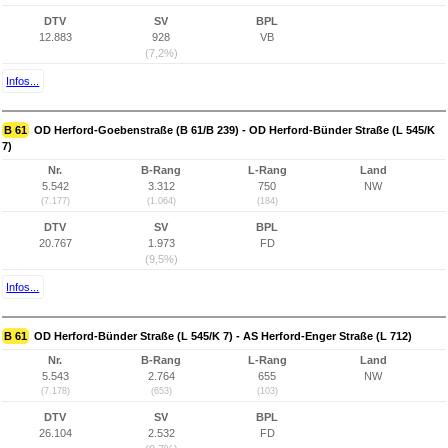
DTV
SV
BPL
12.883
928
VB
(7,2%)
Infos...
B 61
OD Herford-Goebenstraße (B 61/B 239) - OD Herford-Bünder Straße (L 545/K
7)
Nr.
B-Rang
L-Rang
Land
5.542
3.312
750
NW
(7.177)
(1.064)
(184)
DTV
SV
BPL
20.767
1.973
FD
(9,5%)
Infos...
B 61
OD Herford-Bünder Straße (L 545/K 7) - AS Herford-Enger Straße (L 712)
Nr.
B-Rang
L-Rang
Land
5.543
2.764
655
NW
(7.178)
(653)
(103)
DTV
SV
BPL
26.104
2.532
FD