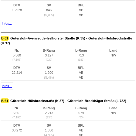
DTV
SV
BPL
16.928
846
VB
(5,0%)
VB
Infos...
B 61
Gütersloh-Avenvedde-Iselhorster Straße (K 35) - Gütersloh-Hülsbrockstraße
(K 37)
Nr.
B-Rang
L-Rang
Land
5.560
3.127
713
NW
(7.195)
(922)
(153)
DTV
SV
BPL
22.214
1.200
VB
(5,4%)
VB
Infos...
B 61
Gütersloh-Hülsbrockstraße (K 37) - Gütersloh-Brockhäger Straße (L 782)
Nr.
B-Rang
L-Rang
Land
5.561
2.213
579
NW
(7.196)
(334)
(55)
DTV
SV
BPL
33.272
1.630
VB
(4,9%)
VB