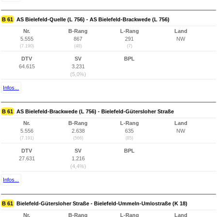
B 61
AS Bielefeld-Quelle (L 756) - AS Bielefeld-Brackwede (L 756)
Nr.
B-Rang
L-Rang
Land
5.555
867
291
NW
(7.190)
(48)
(7)
DTV
SV
BPL
64.615
3.231
(5,0%)
Infos...
B 61
AS Bielefeld-Brackwede (L 756) - Bielefeld-Gütersloher Straße
Nr.
B-Rang
L-Rang
Land
5.556
2.638
635
NW
(7.191)
(566)
(85)
DTV
SV
BPL
27.631
1.216
(4,4%)
Infos...
B 61
Bielefeld-Gütersloher Straße - Bielefeld-Ummeln-Umlostraße (K 18)
Nr.
B-Rang
L-Rang
Land