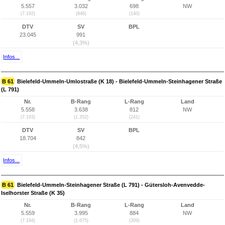
5.557
3.032
698
NW
(7.192)
(846)
(140)
DTV
SV
BPL
23.045
991
(4,3%)
Infos...
B 61
Bielefeld-Ummeln-Umlostraße (K 18) - Bielefeld-Ummeln-Steinhagener Straße
(L 791)
Nr.
B-Rang
L-Rang
Land
5.558
3.638
812
NW
(7.193)
(1.352)
(241)
DTV
SV
BPL
18.704
842
(4,5%)
Infos...
B 61
Bielefeld-Ummeln-Steinhagener Straße (L 791) - Gütersloh-Avenvedde-
Iselhorster Straße (K 35)
Nr.
B-Rang
L-Rang
Land
5.559
3.995
884
NW
(7.194)
(1.675)
(309)