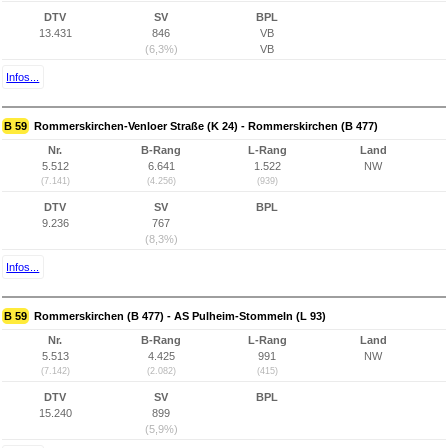
DTV
SV
BPL
13.431
846
VB
(6,3%)
VB
Infos...
B 59
Rommerskirchen-Venloer Straße (K 24) - Rommerskirchen (B 477)
Nr.
B-Rang
L-Rang
Land
5.512
6.641
1.522
NW
(7.141)
(4.256)
(939)
DTV
SV
BPL
9.236
767
(8,3%)
Infos...
B 59
Rommerskirchen (B 477) - AS Pulheim-Stommeln (L 93)
Nr.
B-Rang
L-Rang
Land
5.513
4.425
991
NW
(7.142)
(2.082)
(415)
DTV
SV
BPL
15.240
899
(5,9%)