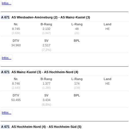
Infos...
A 671
AS Wiesbaden-Amöneburg (2) - AS Mainz-Kastel (3)
Nr.
B-Rang
L-Rang
Land
8.745
2.132
48
HE
(2.639)
(1.847)
(21)
DTV
SV
BPL
34.960
2.517
(7,2%)
Infos...
A 671
AS Mainz-Kastel (3) - AS Hochheim-Nord (4)
Nr.
B-Rang
L-Rang
Land
8.746
1.377
174
HE
(2.640)
(1.280)
(159)
DTV
SV
BPL
50.495
3.434
(6,8%)
Infos...
A 671
AS Hochheim-Nord (4) - AS Hochheim-Süd (5)