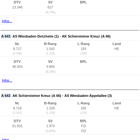
DTV
SV
BPL
13.346
627
(4,7%)
Infos...
A 643
AS Wiesbaden-Dotzheim (1) - AK Schiersteiner Kreuz (A 66)
Nr.
B-Rang
L-Rang
Land
8.717
1.542
193
HE
(2.596)
(1.416)
(169)
DTV
SV
BPL
46.503
3.860
(8,3%)
Infos...
A 643
AK Schiersteiner Kreuz (A 66) - AS Wiesbaden-Äppelallee (3)
Nr.
B-Rang
L-Rang
Land
8.718
1.318
165
HE
(2.597)
(1.228)
(150)
DTV
SV
BPL
51.931
1.973
FD
(3,8%)
FD
Infos...