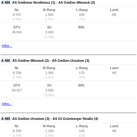
A 485
AS Gießener Nordkreuz (1) - AS Gießen-Wieseck (2)
Nr.
B-Rang
L-Rang
Land
8.707
1.554
195
HE
(2.494)
(1.427)
(171)
DTV
SV
BPL
45.941
3.400
(7,4%)
Infos...
A 485
AS Gießen-Wieseck (2) - AS Gießen-Ursulum (3)
Nr.
B-Rang
L-Rang
Land
8.708
1.360
170
HE
(2.495)
(1.267)
(155)
DTV
SV
BPL
50.927
3.005
(5,9%)
Infos...
A 485
AS Gießen-Ursulum (3) - AS GI-Grünberger Straße (4)
Nr.
B-Rang
L-Rang
Land
8.709
1.155
143
HE
(2.496)
(1.085)
(132)