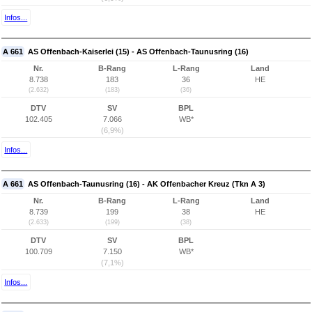
Infos...
A 661
AS Offenbach-Kaiserlei (15) - AS Offenbach-Taunusring (16)
Nr.
B-Rang
L-Rang
Land
8.738
183
36
HE
(2.632)
(183)
(36)
DTV
SV
BPL
102.405
7.066
WB*
(6,9%)
Infos...
A 661
AS Offenbach-Taunusring (16) - AK Offenbacher Kreuz (Tkn A 3)
Nr.
B-Rang
L-Rang
Land
8.739
199
38
HE
(2.633)
(199)
(38)
DTV
SV
BPL
100.709
7.150
WB*
(7,1%)
Infos...