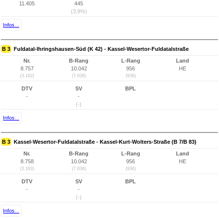
11.405
445
(3,9%)
Infos...
B 3
Fuldatal-Ihringshausen-Süd (K 42) - Kassel-Wesertor-Fuldatalstraße
Nr.
B-Rang
L-Rang
Land
8.757
10.042
956
HE
(3.182)
(7.638)
(936)
DTV
SV
BPL
-
-
(-)
Infos...
B 3
Kassel-Wesertor-Fuldatalstraße - Kassel-Kurt-Wolters-Straße (B 7/B 83)
Nr.
B-Rang
L-Rang
Land
8.758
10.042
956
HE
(3.183)
(7.638)
(936)
DTV
SV
BPL
-
-
(-)
Infos...