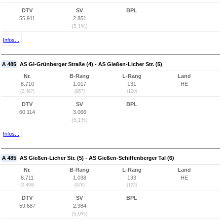
DTV
SV
BPL
55.911
2.851
(5,1%)
Infos...
A 485
AS GI-Grünberger Straße (4) - AS Gießen-Licher Str. (5)
Nr.
B-Rang
L-Rang
Land
8.710
1.017
131
HE
(2.497)
(957)
(120)
DTV
SV
BPL
60.114
3.066
(5,1%)
Infos...
A 485
AS Gießen-Licher Str. (5) - AS Gießen-Schiffenberger Tal (6)
Nr.
B-Rang
L-Rang
Land
8.711
1.038
133
HE
(2.498)
(976)
(122)
DTV
SV
BPL
59.687
2.984
(5,0%)