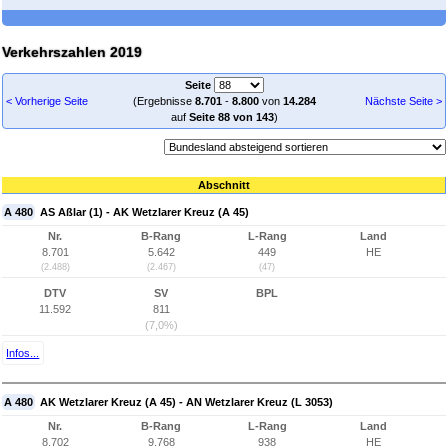
Verkehrszahlen 2019
Seite
< Vorherige Seite
(Ergebnisse
8.701
-
8.800
von
14.284
Nächste Seite >
auf
Seite 88 von 143
)
Abschnitt
A 480
AS Aßlar (1) - AK Wetzlarer Kreuz (A 45)
Nr.
B-Rang
L-Rang
Land
8.701
5.642
449
HE
(2.488)
(2.467)
(47)
DTV
SV
BPL
11.592
811
(7,0%)
Infos...
A 480
AK Wetzlarer Kreuz (A 45) - AN Wetzlarer Kreuz (L 3053)
Nr.
B-Rang
L-Rang
Land
8.702
9.768
938
HE