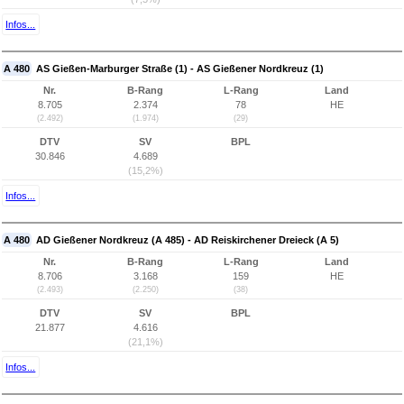
Infos...
A 480
AS Gießen-Marburger Straße (1) - AS Gießener Nordkreuz (1)
Nr.
B-Rang
L-Rang
Land
8.705
2.374
78
HE
(2.492)
(1.974)
(29)
DTV
SV
BPL
30.846
4.689
(15,2%)
Infos...
A 480
AD Gießener Nordkreuz (A 485) - AD Reiskirchener Dreieck (A 5)
Nr.
B-Rang
L-Rang
Land
8.706
3.168
159
HE
(2.493)
(2.250)
(38)
DTV
SV
BPL
21.877
4.616
(21,1%)
Infos...