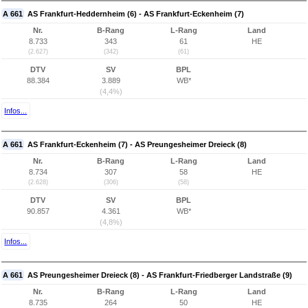
A 661
AS Frankfurt-Heddernheim (6) - AS Frankfurt-Eckenheim (7)
Nr.
B-Rang
L-Rang
Land
8.733
343
61
HE
(2.627)
(342)
(61)
DTV
SV
BPL
88.384
3.889
WB*
(4,4%)
Infos...
A 661
AS Frankfurt-Eckenheim (7) - AS Preungesheimer Dreieck (8)
Nr.
B-Rang
L-Rang
Land
8.734
307
58
HE
(2.628)
(306)
(58)
DTV
SV
BPL
90.857
4.361
WB*
(4,8%)
Infos...
A 661
AS Preungesheimer Dreieck (8) - AS Frankfurt-Friedberger Landstraße (9)
Nr.
B-Rang
L-Rang
Land
8.735
264
50
HE