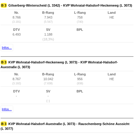
B 3
Gilserberg-Winterscheid (L 3342) - KVP Wohratal-Halsdorf-Heckenweg (L 3073)
Nr.
B-Rang
L-Rang
Land
8.766
7.943
758
HE
(3.191)
(5.547)
(740)
DTV
SV
BPL
6.493
1.188
(18,3%)
Infos...
B 3
KVP Wohratal-Halsdorf-Heckenweg (L 3073) - KVP Wohratal-Halsdorf-
Auestraße (L 3073)
Nr.
B-Rang
L-Rang
Land
8.767
10.042
956
HE
(3.192)
(7.638)
(936)
DTV
SV
BPL
-
-
(-)
Infos...
B 3
KVP Wohratal-Halsdorf-Auestraße (L 3073) - Rauschenberg-Schöne Aussicht
(L 3077)