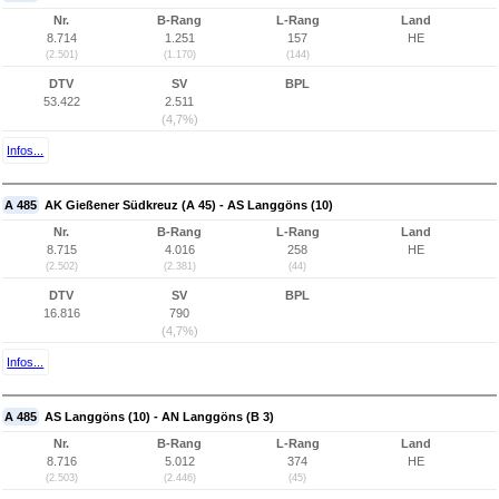
Nr.
B-Rang
L-Rang
Land
8.714
1.251
157
HE
(2.501)
(1.170)
(144)
DTV
SV
BPL
53.422
2.511
(4,7%)
Infos...
A 485
AK Gießener Südkreuz (A 45) - AS Langgöns (10)
Nr.
B-Rang
L-Rang
Land
8.715
4.016
258
HE
(2.502)
(2.381)
(44)
DTV
SV
BPL
16.816
790
(4,7%)
Infos...
A 485
AS Langgöns (10) - AN Langgöns (B 3)
Nr.
B-Rang
L-Rang
Land
8.716
5.012
374
HE
(2.503)
(2.446)
(45)