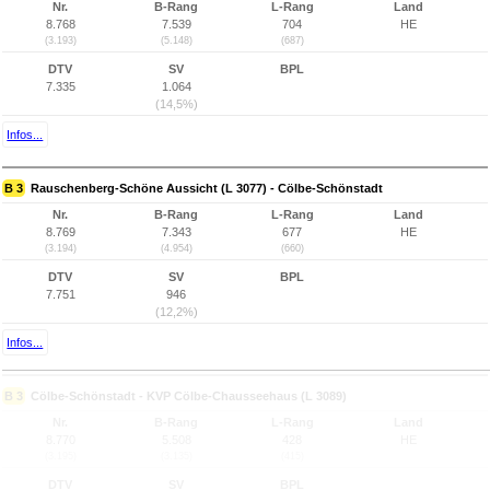
Nr.
B-Rang
L-Rang
Land
8.768
7.539
704
HE
(3.193)
(5.148)
(687)
DTV
SV
BPL
7.335
1.064
(14,5%)
Infos...
B 3
Rauschenberg-Schöne Aussicht (L 3077) - Cölbe-Schönstadt
Nr.
B-Rang
L-Rang
Land
8.769
7.343
677
HE
(3.194)
(4.954)
(660)
DTV
SV
BPL
7.751
946
(12,2%)
Infos...
B 3
Cölbe-Schönstadt - KVP Cölbe-Chausseehaus (L 3089)
Nr.
B-Rang
L-Rang
Land
8.770
5.508
428
HE
(3.195)
(3.135)
(415)
DTV
SV
BPL