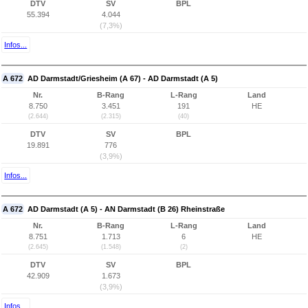
DTV
SV
BPL
55.394
4.044
(7,3%)
Infos...
A 672
AD Darmstadt/Griesheim (A 67) - AD Darmstadt (A 5)
Nr.
B-Rang
L-Rang
Land
8.750
3.451
191
HE
(2.644)
(2.315)
(40)
DTV
SV
BPL
19.891
776
(3,9%)
Infos...
A 672
AD Darmstadt (A 5) - AN Darmstadt (B 26) Rheinstraße
Nr.
B-Rang
L-Rang
Land
8.751
1.713
6
HE
(2.645)
(1.548)
(2)
DTV
SV
BPL
42.909
1.673
(3,9%)
Infos...