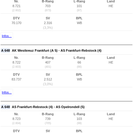
Nr.
B-Rang
L-Rang
Land
8.721
703
101
HE
(2.602)
(673)
(97)
DTV
SV
BPL
70.170
2.316
WB
(3,3%)
Infos...
A 648
AK Westkreuz Frankfurt (A 5) - AS Frankfurt-Rebstock (4)
Nr.
B-Rang
L-Rang
Land
8.722
407
66
HE
(2.603)
(401)
(66)
DTV
SV
BPL
83.737
2.512
WB
(3,0%)
Infos...
A 648
AS Frankfurt-Rebstock (4) - AS Opelrondell (5)
Nr.
B-Rang
L-Rang
Land
8.723
739
103
HE
(2.604)
(705)
(99)
DTV
SV
BPL