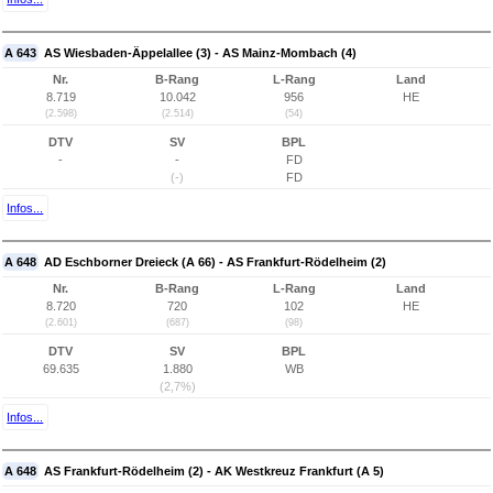
A 643
AS Wiesbaden-Äppelallee (3) - AS Mainz-Mombach (4)
Nr.
B-Rang
L-Rang
Land
8.719
10.042
956
HE
(2.598)
(2.514)
(54)
DTV
SV
BPL
-
-
FD
(-)
FD
Infos...
A 648
AD Eschborner Dreieck (A 66) - AS Frankfurt-Rödelheim (2)
Nr.
B-Rang
L-Rang
Land
8.720
720
102
HE
(2.601)
(687)
(98)
DTV
SV
BPL
69.635
1.880
WB
(2,7%)
Infos...
A 648
AS Frankfurt-Rödelheim (2) - AK Westkreuz Frankfurt (A 5)