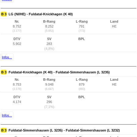
B 3
LG (NI/HE) - Fuldatal-Knickhagen (K 40)
Nr.
B-Rang
L-Rang
Land
8.752
8.252
791
HE
(3.177)
(5.852)
(772)
DTV
SV
BPL
5.902
283
(4,8%)
Infos...
B 3
Fuldatal-Knickhagen (K 40) - Fuldatal-Simmershausen (L 3235)
Nr.
B-Rang
L-Rang
Land
8.753
9.048
879
HE
(3.178)
(6.647)
(860)
DTV
SV
BPL
4.174
296
(7,1%)
Infos...
B 3
Fuldatal-Simmershausen (L 3235) - Fuldatal-Simmershausen (L 3232)