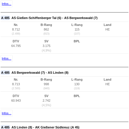
Infos...
A 485
AS Gießen-Schiffenberger Tal (6) - AS Bergwerkswald (7)
Nr.
B-Rang
L-Rang
Land
8.712
862
115
HE
(2.499)
(815)
(107)
DTV
SV
BPL
64.795
3.175
(4,9%)
Infos...
A 485
AS Bergwerkswald (7) - AS Linden (8)
Nr.
B-Rang
L-Rang
Land
8.713
998
130
HE
(2.500)
(940)
(119)
DTV
SV
BPL
60.943
2.742
(4,5%)
Infos...
A 485
AS Linden (8) - AK Gießener Südkreuz (A 45)