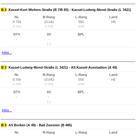
B 3
Kassel-Kurt-Wolters-Straße (B 7/B 83) - Kassel-Ludwig-Mond-Straße (L 3421)
Nr.
B-Rang
L-Rang
Land
8.759
10.042
956
HE
(3.184)
(7.638)
(936)
DTV
SV
BPL
-
-
(-)
Infos...
B 3
Kassel-Ludwig-Mond-Straße (L 3421) - AS Kassel-Auestadion (A 49)
Nr.
B-Rang
L-Rang
Land
8.760
10.042
956
HE
(3.185)
(7.638)
(936)
DTV
SV
BPL
-
-
(-)
Infos...
B 3
AS Borken (A 49) - Bad Zwesten (B 485)
Nr.
B-Rang
L-Rang
Land