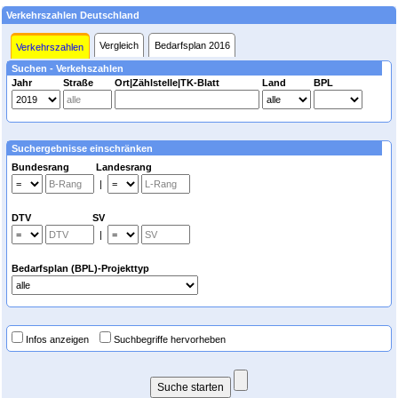
Verkehrszahlen Deutschland
Vergleich
Bedarfsplan 2016
Verkehrszahlen
Suchen - Verkehszahlen
Jahr
Straße
Ort|Zählstelle|TK-Blatt
Land
BPL
Suchergebnisse einschränken
Bundesrang Landesrang
|
DTV SV
|
Bedarfsplan (BPL)-Projekttyp
Infos anzeigen
Suchbegriffe hervorheben