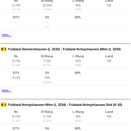
Nr.
B-Rang
L-Rang
Land
8.754
10.042
956
HE
(3.179)
(7.638)
(936)
DTV
SV
BPL
-
-
(-)
Infos...
B 3
Fuldatal-Simmershausen (L 3232) - Fuldatal-Ihringshausen-Mitte (L 3234)
Nr.
B-Rang
L-Rang
Land
8.755
7.110
643
HE
(3.180)
(4.721)
(628)
DTV
SV
BPL
8.216
246
(3,0%)
Infos...
B 3
Fuldatal-Ihringshausen-Mitte (L 3234) - Fuldatal-Ihringshausen-Süd (K 42)
Nr.
B-Rang
L-Rang
Land
8.756
5.709
455
HE
(3.181)
(3.333)
(441)
DTV
SV
BPL