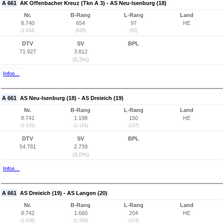
A 661
AK Offenbacher Kreuz (Tkn A 3) - AS Neu-Isenburg (18)
Nr.
B-Rang
L-Rang
Land
8.740
654
97
HE
(2.634)
(628)
(93)
DTV
SV
BPL
71.927
3.812
(5,3%)
Infos...
A 661
AS Neu-Isenburg (18) - AS Dreieich (19)
Nr.
B-Rang
L-Rang
Land
8.741
1.198
150
HE
(2.635)
(1.124)
(137)
DTV
SV
BPL
54.781
2.739
(5,0%)
Infos...
A 661
AS Dreieich (19) - AS Langen (20)
Nr.
B-Rang
L-Rang
Land
8.742
1.660
204
HE
(2.636)
(1.509)
(174)