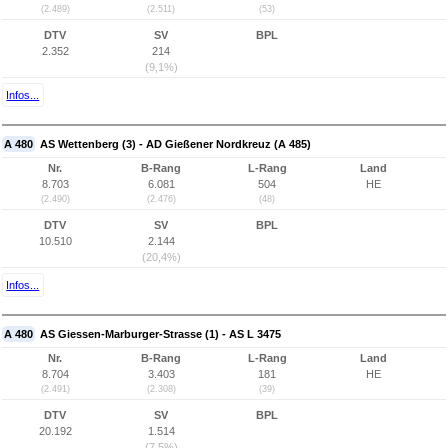
(2.489)
(2.511)
(53)
DTV
SV
BPL
2.352
214
(9,1%)
Infos...
A 480
AS Wettenberg (3) - AD Gießener Nordkreuz (A 485)
Nr.
B-Rang
L-Rang
Land
8.703
6.081
504
HE
(2.490)
(2.476)
(48)
DTV
SV
BPL
10.510
2.144
(20,4%)
Infos...
A 480
AS Giessen-Marburger-Strasse (1) - AS L 3475
Nr.
B-Rang
L-Rang
Land
8.704
3.403
181
HE
(2.491)
(2.308)
(39)
DTV
SV
BPL
20.192
1.514
(7,5%)