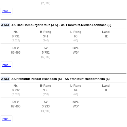
(2,8%)
Infos...
A 661
AK Bad Homburger Kreuz (A 5) - AS Frankfurt-Nieder-Eschbach (5)
Nr.
B-Rang
L-Rang
Land
8.731
341
60
HE
(2.625)
(340)
(60)
DTV
SV
BPL
88.495
5.752
WB*
(6,5%)
Infos...
A 661
AS Frankfurt-Nieder-Eschbach (5) - AS Frankfurt-Heddernheim (6)
Nr.
B-Rang
L-Rang
Land
8.732
355
64
HE
(2.626)
(353)
(64)
DTV
SV
BPL
87.405
3.933
WB*
(4,5%)
Infos...