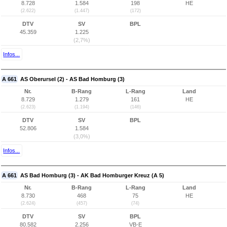
8.728
1.584
198
HE
(2.622)
(1.447)
(172)
DTV
SV
BPL
45.359
1.225
(2,7%)
Infos...
A 661
AS Oberursel (2) - AS Bad Homburg (3)
Nr.
B-Rang
L-Rang
Land
8.729
1.279
161
HE
(2.623)
(1.194)
(146)
DTV
SV
BPL
52.806
1.584
(3,0%)
Infos...
A 661
AS Bad Homburg (3) - AK Bad Homburger Kreuz (A 5)
Nr.
B-Rang
L-Rang
Land
8.730
468
75
HE
(2.624)
(457)
(74)
DTV
SV
BPL
80.582
2.256
VB-E