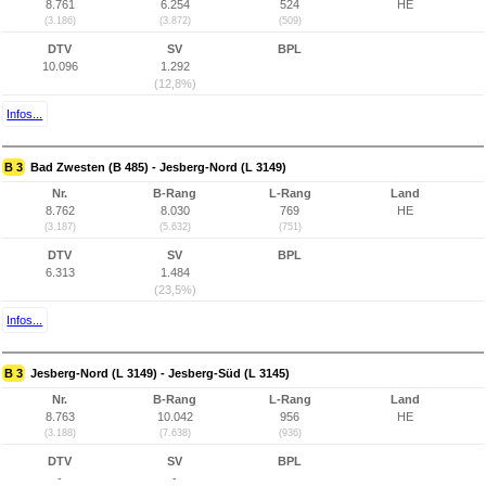
8.761
6.254
524
HE
(3.186)
(3.872)
(509)
DTV
SV
BPL
10.096
1.292
(12,8%)
Infos...
B 3
Bad Zwesten (B 485) - Jesberg-Nord (L 3149)
Nr.
B-Rang
L-Rang
Land
8.762
8.030
769
HE
(3.187)
(5.632)
(751)
DTV
SV
BPL
6.313
1.484
(23,5%)
Infos...
B 3
Jesberg-Nord (L 3149) - Jesberg-Süd (L 3145)
Nr.
B-Rang
L-Rang
Land
8.763
10.042
956
HE
(3.188)
(7.638)
(936)
DTV
SV
BPL
-
-