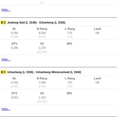
(-)
Infos...
B 3
Jesberg-Süd (L 3145) - Gilserberg (L 3155)
Nr.
B-Rang
L-Rang
Land
8.764
8.039
770
HE
(3.189)
(5.641)
(752)
DTV
SV
BPL
6.295
1.278
(20,3%)
Infos...
B 3
Gilserberg (L 3155) - Gilserberg-Winterscheid (L 3342)
Nr.
B-Rang
L-Rang
Land
8.765
7.934
757
HE
(3.190)
(5.538)
(739)
DTV
SV
BPL
6.512
1.413
(21,7%)
Infos...