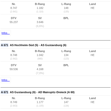
Nr.
B-Rang
L-Rang
Land
8.747
1.182
148
HE
(2.641)
(1.110)
(135)
DTV
SV
BPL
55.237
3.646
(6,6%)
Infos...
A 671
AS Hochheim-Süd (5) - AS Gustavsburg (6)
Nr.
B-Rang
L-Rang
Land
8.748
1.042
134
HE
(2.642)
(980)
(123)
DTV
SV
BPL
59.536
4.168
(7,0%)
Infos...
A 671
AS Gustavsburg (6) - AD Mainspitz-Dreieck (A 60)
Nr.
B-Rang
L-Rang
Land
8.749
1.177
147
HE
(2.643)
(1.105)
(134)