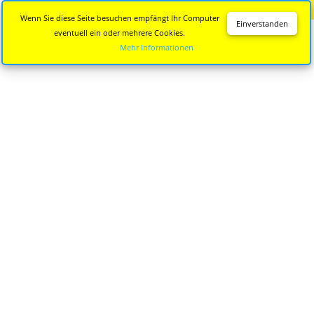
Diese Seite wird nicht mehr aktualisiert.
Zur neuen Seite
Wenn Sie diese Seite besuchen empfängt Ihr Computer
Einverstanden
eventuell ein oder mehrere Cookies.
Mehr Informationen