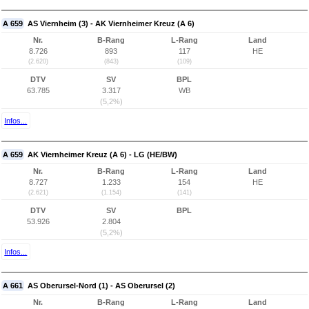
A 659
AS Viernheim (3) - AK Viernheimer Kreuz (A 6)
Nr.
B-Rang
L-Rang
Land
8.726
893
117
HE
(2.620)
(843)
(109)
DTV
SV
BPL
63.785
3.317
WB
(5,2%)
Infos...
A 659
AK Viernheimer Kreuz (A 6) - LG (HE/BW)
Nr.
B-Rang
L-Rang
Land
8.727
1.233
154
HE
(2.621)
(1.154)
(141)
DTV
SV
BPL
53.926
2.804
(5,2%)
Infos...
A 661
AS Oberursel-Nord (1) - AS Oberursel (2)
Nr.
B-Rang
L-Rang
Land