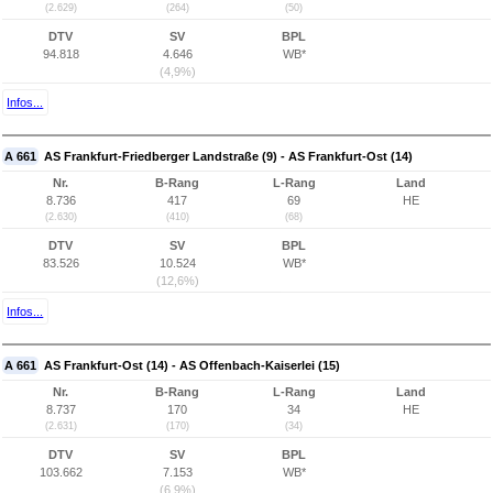
(2.629)
(264)
(50)
DTV
SV
BPL
94.818
4.646
WB*
(4,9%)
Infos...
A 661
AS Frankfurt-Friedberger Landstraße (9) - AS Frankfurt-Ost (14)
Nr.
B-Rang
L-Rang
Land
8.736
417
69
HE
(2.630)
(410)
(68)
DTV
SV
BPL
83.526
10.524
WB*
(12,6%)
Infos...
A 661
AS Frankfurt-Ost (14) - AS Offenbach-Kaiserlei (15)
Nr.
B-Rang
L-Rang
Land
8.737
170
34
HE
(2.631)
(170)
(34)
DTV
SV
BPL
103.662
7.153
WB*
(6,9%)