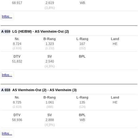
68.917
2.619
WB
(3,8%)
Infos...
A 659
LG (HE/BW) - AS Viernheim-Ost (2)
Nr.
B-Rang
L-Rang
Land
8.724
1.323
167
HE
(2.618)
(1.232)
(152)
DTV
SV
BPL
51.832
2.540
(4,9%)
Infos...
A 659
AS Viernheim-Ost (2) - AS Viernheim (3)
Nr.
B-Rang
L-Rang
Land
8.725
1.061
135
HE
(2.619)
(998)
(124)
DTV
SV
BPL
58.936
2.888
WB
(4,9%)
Infos...