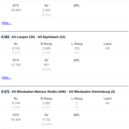
DTV
SV
BPL
43.904
2.415
(5,5%)
Infos...
A 661
AS Langen (20) - AS Egelsbach (21)
Nr.
B-Rang
L-Rang
Land
8.743
3.805
225
HE
(2.637)
(2.355)
(43)
DTV
SV
BPL
17.792
907
(5,1%)
Infos...
A 671
AS Wiesbaden-Mainzer Straße (A66) - AS Wiesbaden-Amöneburg (2)
Nr.
B-Rang
L-Rang
Land
8.744
1.692
1
He
(2.638)
(1.533)
(1)
DTV
SV
BPL
43.404
4.731
(10,9%)