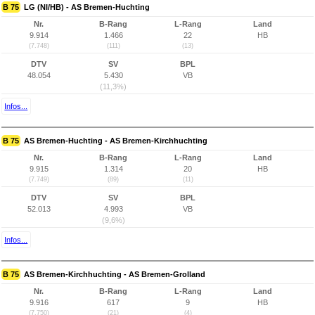
B 75
LG (NI/HB) - AS Bremen-Huchting
Nr.
B-Rang
L-Rang
Land
9.914
1.466
22
HB
(7.748)
(111)
(13)
DTV
SV
BPL
48.054
5.430
VB
(11,3%)
Infos...
B 75
AS Bremen-Huchting - AS Bremen-Kirchhuchting
Nr.
B-Rang
L-Rang
Land
9.915
1.314
20
HB
(7.749)
(89)
(11)
DTV
SV
BPL
52.013
4.993
VB
(9,6%)
Infos...
B 75
AS Bremen-Kirchhuchting - AS Bremen-Grolland
Nr.
B-Rang
L-Rang
Land
9.916
617
9
HB
(7.750)
(21)
(4)