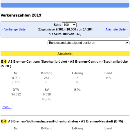
Verkehrszahlen 2019
Seite
< Vorherige Seite
(Ergebnisse
9.901
-
10.000
von
14.284
Nächste Seite >
auf
Seite 100 von 143
)
Abschnitt
B 6
AS Bremen-Centrum (Stephanibrücke) - AS Bremen-Centrum (Stephanibrücke
Ri. OL)
Nr.
B-Rang
L-Rang
Land
9.901
267
3
HB
(3.625)
(1)
(1)
DTV
SV
BPL
94.592
6.338
(6,7%)
Infos...
B 6
AS Bremen-Woltmershausen/Hohentorshafen - AS Bremen-Neustadt (B 75)
Nr.
B-Rang
L-Rang
Land