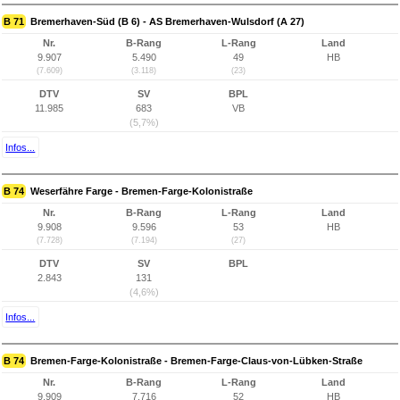
B 71
Bremerhaven-Süd (B 6) - AS Bremerhaven-Wulsdorf (A 27)
Nr.
B-Rang
L-Rang
Land
9.907
5.490
49
HB
(7.609)
(3.118)
(23)
DTV
SV
BPL
11.985
683
VB
(5,7%)
Infos...
B 74
Weserfähre Farge - Bremen-Farge-Kolonistraße
Nr.
B-Rang
L-Rang
Land
9.908
9.596
53
HB
(7.728)
(7.194)
(27)
DTV
SV
BPL
2.843
131
(4,6%)
Infos...
B 74
Bremen-Farge-Kolonistraße - Bremen-Farge-Claus-von-Lübken-Straße
Nr.
B-Rang
L-Rang
Land
9.909
7.716
52
HB