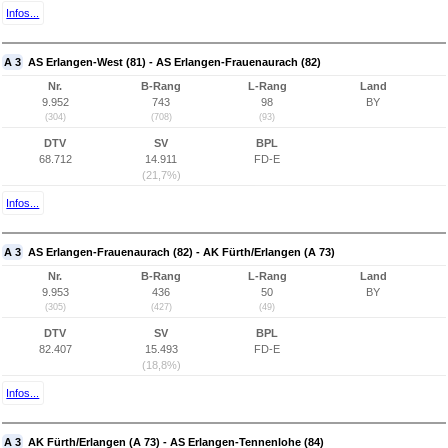
Infos...
A 3
AS Erlangen-West (81) - AS Erlangen-Frauenaurach (82)
Nr.
B-Rang
L-Rang
Land
9.952
743
98
BY
(304)
(708)
(93)
DTV
SV
BPL
68.712
14.911
FD-E
(21,7%)
Infos...
A 3
AS Erlangen-Frauenaurach (82) - AK Fürth/Erlangen (A 73)
Nr.
B-Rang
L-Rang
Land
9.953
436
50
BY
(305)
(427)
(49)
DTV
SV
BPL
82.407
15.493
FD-E
(18,8%)
Infos...
A 3
AK Fürth/Erlangen (A 73) - AS Erlangen-Tennenlohe (84)