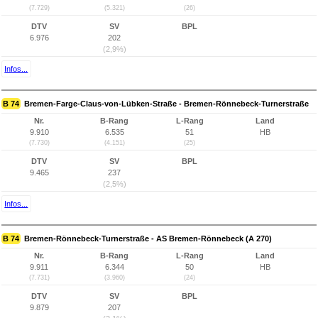
(7.729)
(5.321)
(26)
DTV
SV
BPL
6.976
202
(2,9%)
Infos...
B 74
Bremen-Farge-Claus-von-Lübken-Straße - Bremen-Rönnebeck-Turnerstraße
Nr.
B-Rang
L-Rang
Land
9.910
6.535
51
HB
(7.730)
(4.151)
(25)
DTV
SV
BPL
9.465
237
(2,5%)
Infos...
B 74
Bremen-Rönnebeck-Turnerstraße - AS Bremen-Rönnebeck (A 270)
Nr.
B-Rang
L-Rang
Land
9.911
6.344
50
HB
(7.731)
(3.960)
(24)
DTV
SV
BPL
9.879
207