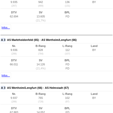
9.935
942
136
BY
(287)
(889)
(131)
DTV
SV
BPL
62.694
13.605
FD
(21,7%)
Infos...
A 3
AS Marktheidenfeld (65) - AS Wertheim/Lengfurt (66)
Nr.
B-Rang
L-Rang
Land
9.936
828
112
BY
(288)
(784)
(107)
DTV
SV
BPL
66.011
14.126
FD
(21,4%)
FD
Infos...
A 3
AS Wertheim/Lengfurt (66) - AS Helmstadt (67)
Nr.
B-Rang
L-Rang
Land
9.937
765
102
BY
(289)
(728)
(97)
DTV
SV
BPL
67.883
14.052
FD