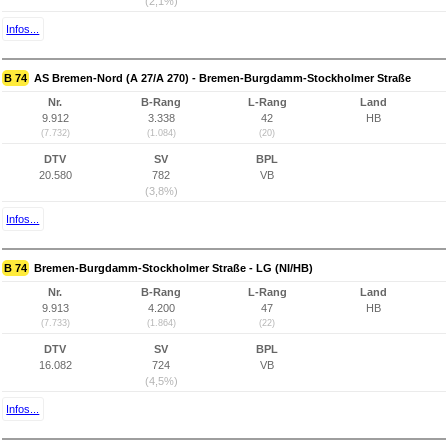
(2,1%)
Infos...
B 74
AS Bremen-Nord (A 27/A 270) - Bremen-Burgdamm-Stockholmer Straße
Nr.
B-Rang
L-Rang
Land
9.912
3.338
42
HB
(7.732)
(1.084)
(20)
DTV
SV
BPL
20.580
782
VB
(3,8%)
Infos...
B 74
Bremen-Burgdamm-Stockholmer Straße - LG (NI/HB)
Nr.
B-Rang
L-Rang
Land
9.913
4.200
47
HB
(7.733)
(1.864)
(22)
DTV
SV
BPL
16.082
724
VB
(4,5%)
Infos...