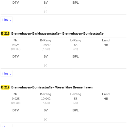
DTV
SV
BPL
-
-
(-)
Infos...
B 212
Bremerhaven-Barkhausenstraße - Bremerhaven-Borriesstraße
Nr.
B-Rang
L-Rang
Land
9.924
10.042
55
HB
(10.117)
(7.638)
(28)
DTV
SV
BPL
-
-
(-)
Infos...
B 212
Bremerhaven-Borriesstraße - Weserfähre Bremerhaven
Nr.
B-Rang
L-Rang
Land
9.925
10.042
55
HB
(10.118)
(7.638)
(28)
DTV
SV
BPL
-
-
(-)