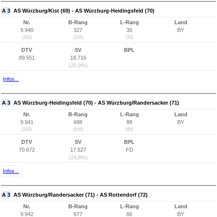
A 3
AS Würzburg/Kist (69) - AS Würzburg-Heidingsfeld (70)
Nr.
B-Rang
L-Rang
Land
9.940
327
35
BY
(292)
(326)
(35)
DTV
SV
BPL
89.551
18.716
(20,9%)
Infos...
A 3
AS Würzburg-Heidingsfeld (70) - AS Würzburg/Randersacker (71)
Nr.
B-Rang
L-Rang
Land
9.941
688
88
BY
(293)
(659)
(85)
DTV
SV
BPL
70.672
17.527
FD
(24,8%)
Infos...
A 3
AS Würzburg/Randersacker (71) - AS Rottendorf (72)
Nr.
B-Rang
L-Rang
Land
9.942
677
86
BY