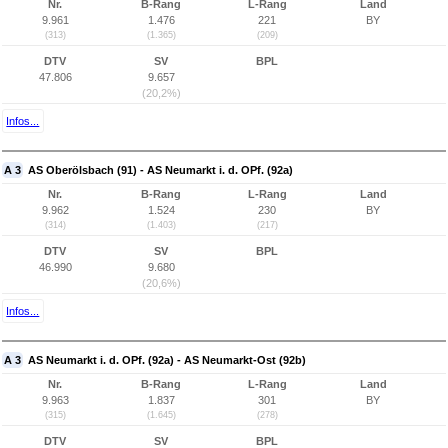
Nr.
B-Rang
L-Rang
Land
9.961
1.476
221
BY
(313)
(1.365)
(209)
DTV
SV
BPL
47.806
9.657
(20,2%)
Infos...
A 3
AS Oberölsbach (91) - AS Neumarkt i. d. OPf. (92a)
Nr.
B-Rang
L-Rang
Land
9.962
1.524
230
BY
(314)
(1.403)
(217)
DTV
SV
BPL
46.990
9.680
(20,6%)
Infos...
A 3
AS Neumarkt i. d. OPf. (92a) - AS Neumarkt-Ost (92b)
Nr.
B-Rang
L-Rang
Land
9.963
1.837
301
BY
(315)
(1.645)
(278)
DTV
SV
BPL