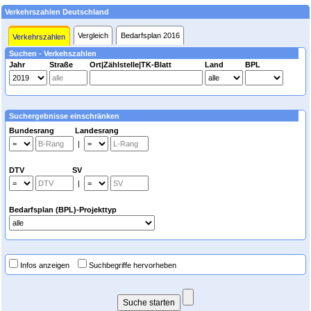
Verkehrszahlen Deutschland
Vergleich
Bedarfsplan 2016
Verkehrszahlen
Suchen - Verkehszahlen
Jahr
Straße
Ort|Zählstelle|TK-Blatt
Land
BPL
Suchergebnisse einschränken
Bundesrang Landesrang
|
DTV SV
|
Bedarfsplan (BPL)-Projekttyp
Infos anzeigen
Suchbegriffe hervorheben