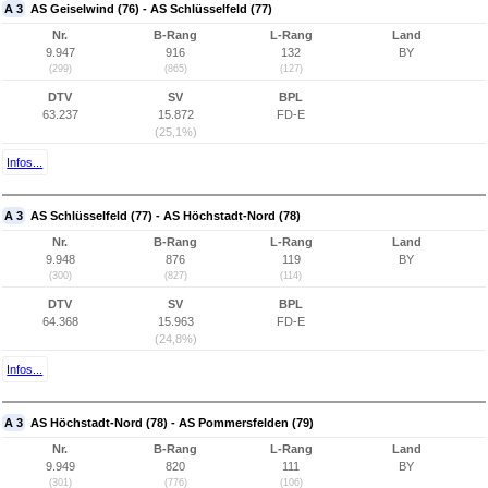
A 3
AS Geiselwind (76) - AS Schlüsselfeld (77)
Nr.
B-Rang
L-Rang
Land
9.947
916
132
BY
(299)
(865)
(127)
DTV
SV
BPL
63.237
15.872
FD-E
(25,1%)
Infos...
A 3
AS Schlüsselfeld (77) - AS Höchstadt-Nord (78)
Nr.
B-Rang
L-Rang
Land
9.948
876
119
BY
(300)
(827)
(114)
DTV
SV
BPL
64.368
15.963
FD-E
(24,8%)
Infos...
A 3
AS Höchstadt-Nord (78) - AS Pommersfelden (79)
Nr.
B-Rang
L-Rang
Land
9.949
820
111
BY
(301)
(776)
(106)