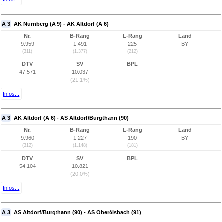
A 3
AK Nürnberg (A 9) - AK Altdorf (A 6)
Nr.
B-Rang
L-Rang
Land
9.959
1.491
225
BY
(311)
(1.377)
(212)
DTV
SV
BPL
47.571
10.037
(21,1%)
Infos...
A 3
AK Altdorf (A 6) - AS Altdorf/Burgthann (90)
Nr.
B-Rang
L-Rang
Land
9.960
1.227
190
BY
(312)
(1.148)
(181)
DTV
SV
BPL
54.104
10.821
(20,0%)
Infos...
A 3
AS Altdorf/Burgthann (90) - AS Oberölsbach (91)