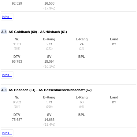
92.529
16.563
(17,9%)
Infos...
A 3
AS Goldbach (60) - AS Hösbach (61)
Nr.
B-Rang
L-Rang
Land
9.931
273
24
BY
(283)
(272)
(24)
DTV
SV
BPL
93.753
15.094
(16,1%)
Infos...
A 3
AS Hösbach (61) - AS Bessenbach/Waldaschaff (62)
Nr.
B-Rang
L-Rang
Land
9.932
573
68
BY
(284)
(556)
(67)
DTV
SV
BPL
75.687
14.683
(19,4%)
Infos...