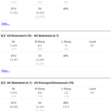
(294)
(650)
(83)
DTV
SV
BPL
71.261
16.818
(23,6%)
Infos...
A 3
AS Rottendorf (72) - AK Biebelried (A 7)
Nr.
B-Rang
L-Rang
Land
9.943
621
71
BY
(295)
(600)
(70)
DTV
SV
BPL
73.387
16.806
(22,9%)
Infos...
A 3
AK Biebelried (A 7) - AS Kitzingen/Schwarzach (74)
Nr.
B-Rang
L-Rang
Land
9.944
832
113
BY
(296)
(788)
(108)
DTV
SV
BPL
65.905
14.104
FD-E
(21,4%)