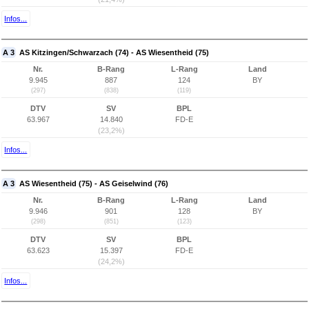
Infos...
A 3
AS Kitzingen/Schwarzach (74) - AS Wiesentheid (75)
Nr.
B-Rang
L-Rang
Land
9.945
887
124
BY
(297)
(838)
(119)
DTV
SV
BPL
63.967
14.840
FD-E
(23,2%)
Infos...
A 3
AS Wiesentheid (75) - AS Geiselwind (76)
Nr.
B-Rang
L-Rang
Land
9.946
901
128
BY
(298)
(851)
(123)
DTV
SV
BPL
63.623
15.397
FD-E
(24,2%)
Infos...