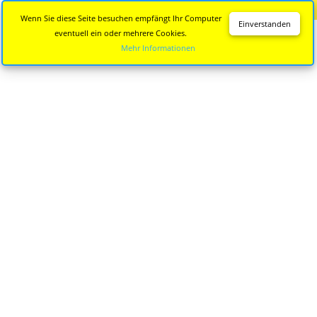
Diese Seite wird nicht mehr aktualisiert.
Zur neuen Seite
Wenn Sie diese Seite besuchen empfängt Ihr Computer
Einverstanden
eventuell ein oder mehrere Cookies.
Mehr Informationen