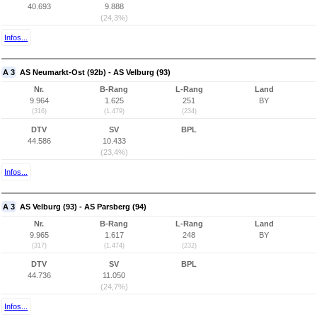
40.693
9.888
(24,3%)
Infos...
A 3
AS Neumarkt-Ost (92b) - AS Velburg (93)
Nr.
B-Rang
L-Rang
Land
9.964
1.625
251
BY
(316)
(1.479)
(234)
DTV
SV
BPL
44.586
10.433
(23,4%)
Infos...
A 3
AS Velburg (93) - AS Parsberg (94)
Nr.
B-Rang
L-Rang
Land
9.965
1.617
248
BY
(317)
(1.474)
(232)
DTV
SV
BPL
44.736
11.050
(24,7%)
Infos...