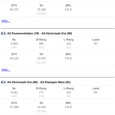
DTV
SV
BPL
66.237
15.168
FD-E
(22,9%)
Infos...
A 3
AS Pommersfelden (79) - AS Höchstadt-Ost (80)
Nr.
B-Rang
L-Rang
Land
9.950
880
122
BY
(302)
(831)
(117)
DTV
SV
BPL
64.126
13.531
FD-E
(21,1%)
Infos...
A 3
AS Höchstadt-Ost (80) - AS Erlangen-West (81)
Nr.
B-Rang
L-Rang
Land
9.951
777
104
BY
(303)
(739)
(99)
DTV
SV
BPL
67.586
14.463
FD-E
(21,4%)