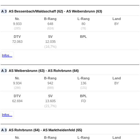
A 3
AS Bessenbach/Waldaschaff (62) - AS Weibersbrunn (63)
Nr.
B-Rang
L-Rang
Land
9.933
648
80
BY
(285)
(624)
(78)
DTV
SV
BPL
72.063
12.035
(16,7%)
Infos...
A 3
AS Weibersbrunn (63) - AS Rohrbrunn (64)
Nr.
B-Rang
L-Rang
Land
9.934
942
136
BY
(286)
(889)
(131)
DTV
SV
BPL
62.694
13.605
FD
(21,7%)
Infos...
A 3
AS Rohrbrunn (64) - AS Marktheidenfeld (65)
Nr.
B-Rang
L-Rang
Land