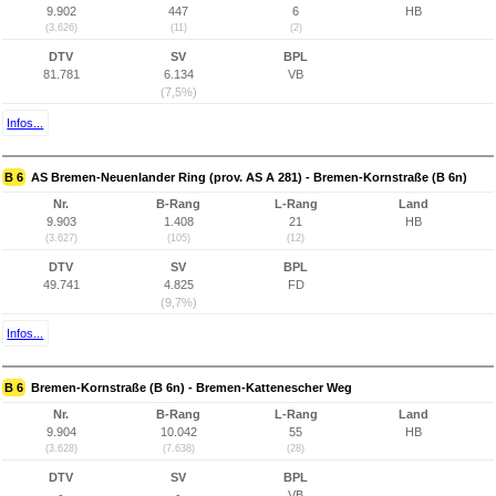
9.902
447
6
HB
(3.626)
(11)
(2)
DTV
SV
BPL
81.781
6.134
VB
(7,5%)
Infos...
B 6
AS Bremen-Neuenlander Ring (prov. AS A 281) - Bremen-Kornstraße (B 6n)
Nr.
B-Rang
L-Rang
Land
9.903
1.408
21
HB
(3.627)
(105)
(12)
DTV
SV
BPL
49.741
4.825
FD
(9,7%)
Infos...
B 6
Bremen-Kornstraße (B 6n) - Bremen-Kattenescher Weg
Nr.
B-Rang
L-Rang
Land
9.904
10.042
55
HB
(3.628)
(7.638)
(28)
DTV
SV
BPL
-
-
VB