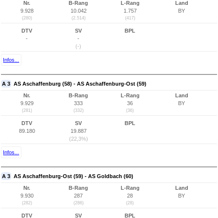
Nr.
B-Rang
L-Rang
Land
9.928
10.042
1.757
BY
(280)
(2.514)
(417)
DTV
SV
BPL
-
-
(-)
Infos...
A 3
AS Aschaffenburg (58) - AS Aschaffenburg-Ost (59)
Nr.
B-Rang
L-Rang
Land
9.929
333
36
BY
(281)
(332)
(36)
DTV
SV
BPL
89.180
19.887
(22,3%)
Infos...
A 3
AS Aschaffenburg-Ost (59) - AS Goldbach (60)
Nr.
B-Rang
L-Rang
Land
9.930
287
28
BY
(282)
(286)
(28)
DTV
SV
BPL