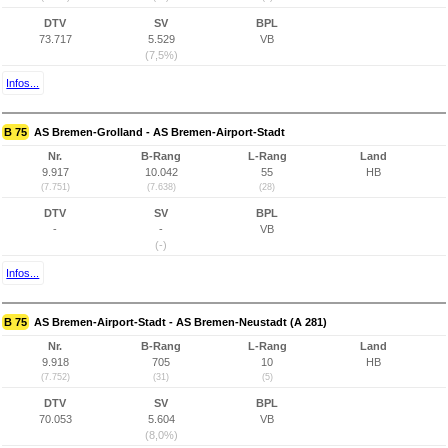
DTV
SV
BPL
73.717
5.529
VB
(7,5%)
Infos...
B 75
AS Bremen-Grolland - AS Bremen-Airport-Stadt
Nr.
B-Rang
L-Rang
Land
9.917
10.042
55
HB
(7.751)
(7.638)
(28)
DTV
SV
BPL
-
-
VB
(-)
Infos...
B 75
AS Bremen-Airport-Stadt - AS Bremen-Neustadt (A 281)
Nr.
B-Rang
L-Rang
Land
9.918
705
10
HB
(7.752)
(31)
(5)
DTV
SV
BPL
70.053
5.604
VB
(8,0%)