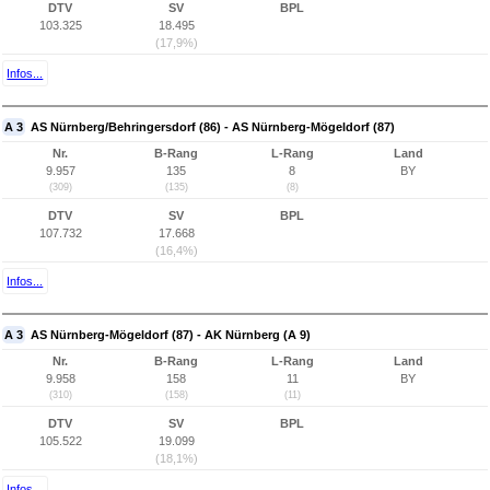
DTV
SV
BPL
103.325
18.495
(17,9%)
Infos...
A 3
AS Nürnberg/Behringersdorf (86) - AS Nürnberg-Mögeldorf (87)
Nr.
B-Rang
L-Rang
Land
9.957
135
8
BY
(309)
(135)
(8)
DTV
SV
BPL
107.732
17.668
(16,4%)
Infos...
A 3
AS Nürnberg-Mögeldorf (87) - AK Nürnberg (A 9)
Nr.
B-Rang
L-Rang
Land
9.958
158
11
BY
(310)
(158)
(11)
DTV
SV
BPL
105.522
19.099
(18,1%)
Infos...