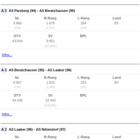
A 3
AS Parsberg (94) - AS Beratzhausen (95)
Nr.
B-Rang
L-Rang
Land
9.966
1.676
264
BY
(318)
(1.521)
(245)
DTV
SV
BPL
43.644
9.951
(22,8%)
Infos...
A 3
AS Beratzhausen (95) - AS Laaber (96)
Nr.
B-Rang
L-Rang
Land
9.967
1.632
254
BY
(319)
(1.486)
(237)
DTV
SV
BPL
44.438
10.443
(23,5%)
Infos...
A 3
AS Laaber (96) - AS Nittendorf (97)
Nr.
B-Rang
L-Rang
Land