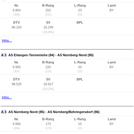
Nr.
B-Rang
L-Rang
Land
9.954
252
23
BY
(306)
(252)
(23)
DTV
SV
BPL
96.150
16.249
(16,9%)
Infos...
A 3
AS Erlangen-Tennenlohe (84) - AS Nürnberg-Nord (85)
Nr.
B-Rang
L-Rang
Land
9.955
220
20
BY
(307)
(220)
(20)
DTV
SV
BPL
98.525
18.917
(19,2%)
Infos...
A 3
AS Nürnberg-Nord (85) - AS Nürnberg/Behringersdorf (86)
Nr.
B-Rang
L-Rang
Land
9.956
173
15
BY
(308)
(173)
(15)