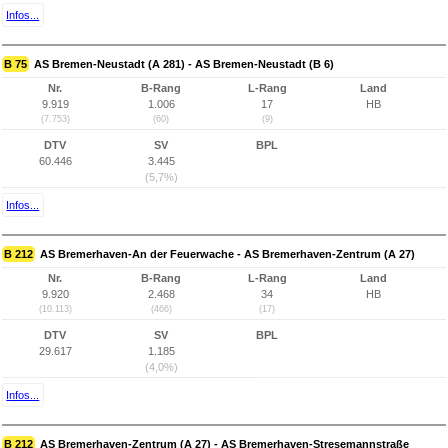
Infos...
B 75
AS Bremen-Neustadt (A 281) - AS Bremen-Neustadt (B 6)
Nr.
B-Rang
L-Rang
Land
9.919
1.006
17
HB
(7.753)
(60)
(9)
DTV
SV
BPL
60.446
3.445
(5,7%)
Infos...
B 212
AS Bremerhaven-An der Feuerwache - AS Bremerhaven-Zentrum (A 27)
Nr.
B-Rang
L-Rang
Land
9.920
2.468
34
HB
(10.113)
(466)
(17)
DTV
SV
BPL
29.617
1.185
(4,0%)
Infos...
B 212
AS Bremerhaven-Zentrum (A 27) - AS Bremerhaven-Stresemannstraße