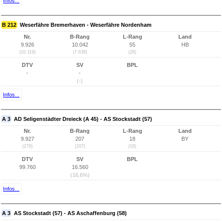
Infos...
B 212
Weserfähre Bremerhaven - Weserfähre Nordenham
Nr.
B-Rang
L-Rang
Land
9.926
10.042
55
HB
(10.119)
(7.638)
(28)
DTV
SV
BPL
-
-
(-)
Infos...
A 3
AD Seligenstädter Dreieck (A 45) - AS Stockstadt (57)
Nr.
B-Rang
L-Rang
Land
9.927
207
18
BY
(279)
(207)
(18)
DTV
SV
BPL
99.760
16.560
(16,6%)
Infos...
A 3
AS Stockstadt (57) - AS Aschaffenburg (58)