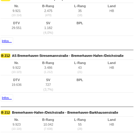
Nr.
B-Rang
L-Rang
Land
9.921
2.475
35
HB
(10.114)
(470)
(18)
DTV
SV
BPL
29.551
1.182
(4,0%)
Infos...
B 212
AS Bremerhaven-Stresemannstraße - Bremerhaven-Hafen-/Deichstraße
Nr.
B-Rang
L-Rang
Land
9.922
3.486
43
HB
(10.115)
(1.212)
(21)
DTV
SV
BPL
19.636
727
(3,7%)
Infos...
B 212
Bremerhaven-Hafen-/Deichstraße - Bremerhaven-Barkhausenstraße
Nr.
B-Rang
L-Rang
Land
9.923
10.042
55
HB
(10.116)
(7.638)
(28)