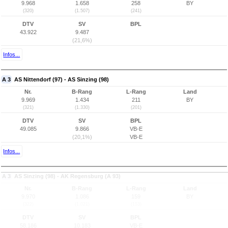
9.968
1.658
258
BY
(320)
(1.507)
(241)
DTV
SV
BPL
43.922
9.487
(21,6%)
Infos...
A 3
AS Nittendorf (97) - AS Sinzing (98)
Nr.
B-Rang
L-Rang
Land
9.969
1.434
211
BY
(321)
(1.330)
(201)
DTV
SV
BPL
49.085
9.866
VB-E
(20,1%)
VB-E
Infos...
A 3
AS Sinzing (98) - AK Regensburg (A 93)
Nr.
B-Rang
L-Rang
Land
9.970
1.086
159
BY
(322)
(1.021)
(153)
DTV
SV
BPL
58.186
10.183
VB-E