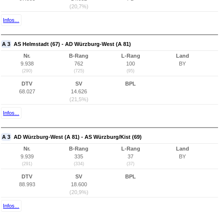
(20,7%)
Infos...
A 3
AS Helmstadt (67) - AD Würzburg-West (A 81)
Nr.
B-Rang
L-Rang
Land
9.938
762
100
BY
(290)
(725)
(95)
DTV
SV
BPL
68.027
14.626
(21,5%)
Infos...
A 3
AD Würzburg-West (A 81) - AS Würzburg/Kist (69)
Nr.
B-Rang
L-Rang
Land
9.939
335
37
BY
(291)
(334)
(37)
DTV
SV
BPL
88.993
18.600
(20,9%)
Infos...