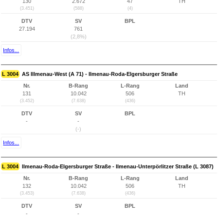
130
2.672
47
TH
(3.451)
(588)
(4)
DTV
SV
BPL
27.194
761
(2,8%)
Infos...
L 3004
AS Illmenau-West (A 71) - Ilmenau-Roda-Elgersburger Straße
Nr.
B-Rang
L-Rang
Land
131
10.042
506
TH
(3.452)
(7.638)
(436)
DTV
SV
BPL
-
-
(-)
Infos...
L 3004
Ilmenau-Roda-Elgersburger Straße - Ilmenau-Unterpörlitzer Straße (L 3087)
Nr.
B-Rang
L-Rang
Land
132
10.042
506
TH
(3.453)
(7.638)
(436)
DTV
SV
BPL
-
-