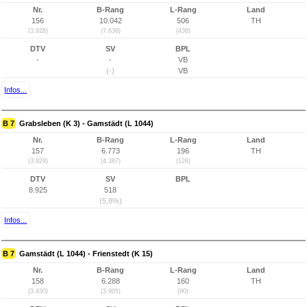
Nr.
B-Rang
L-Rang
Land
156
10.042
506
TH
(3.928)
(7.638)
(436)
DTV
SV
BPL
-
-
VB
(-)
VB
Infos...
B 7
Grabsleben (K 3) - Gamstädt (L 1044)
Nr.
B-Rang
L-Rang
Land
157
6.773
196
TH
(3.929)
(4.387)
(126)
DTV
SV
BPL
8.925
518
(5,8%)
Infos...
B 7
Gamstädt (L 1044) - Frienstedt (K 15)
Nr.
B-Rang
L-Rang
Land
158
6.288
160
TH
(3.930)
(3.905)
(90)