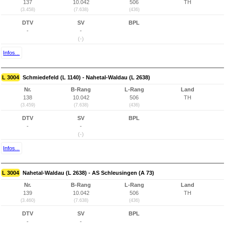
137
10.042
506
TH
(3.458)
(7.638)
(436)
DTV
SV
BPL
-
-
(-)
Infos...
L 3004
Schmiedefeld (L 1140) - Nahetal-Waldau (L 2638)
Nr.
B-Rang
L-Rang
Land
138
10.042
506
TH
(3.459)
(7.638)
(436)
DTV
SV
BPL
-
-
(-)
Infos...
L 3004
Nahetal-Waldau (L 2638) - AS Schleusingen (A 73)
Nr.
B-Rang
L-Rang
Land
139
10.042
506
TH
(3.460)
(7.638)
(436)
DTV
SV
BPL
-
-