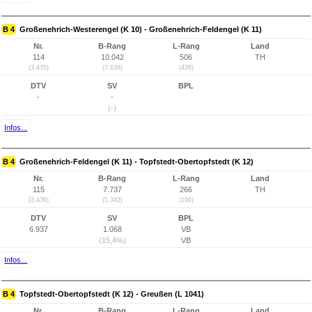
B 4
Großenehrich-Westerengel (K 10) - Großenehrich-Feldengel (K 11)
Nr.
B-Rang
L-Rang
Land
114
10.042
506
TH
(3.435)
(7.638)
(436)
DTV
SV
BPL
-
-
(-)
Infos...
B 4
Großenehrich-Feldengel (K 11) - Topfstedt-Obertopfstedt (K 12)
Nr.
B-Rang
L-Rang
Land
115
7.737
266
TH
(3.436)
(5.342)
(196)
DTV
SV
BPL
6.937
1.068
VB
(15,4%)
VB
Infos...
B 4
Topfstedt-Obertopfstedt (K 12) - Greußen (L 1041)
Nr.
B-Rang
L-Rang
Land