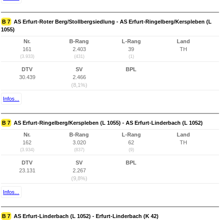
B 7
AS Erfurt-Roter Berg/Stollbergsiedlung - AS Erfurt-Ringelberg/Kerspleben (L
1055)
Nr.
B-Rang
L-Rang
Land
161
2.403
39
TH
(3.933)
(431)
(1)
DTV
SV
BPL
30.439
2.466
(8,1%)
Infos...
B 7
AS Erfurt-Ringelberg/Kerspleben (L 1055) - AS Erfurt-Linderbach (L 1052)
Nr.
B-Rang
L-Rang
Land
162
3.020
62
TH
(3.934)
(837)
(9)
DTV
SV
BPL
23.131
2.267
(9,8%)
Infos...
B 7
AS Erfurt-Linderbach (L 1052) - Erfurt-Linderbach (K 42)