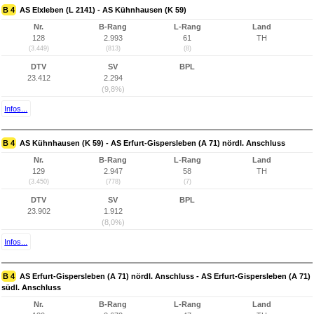
B 4
AS Elxleben (L 2141) - AS Kühnhausen (K 59)
Nr.
B-Rang
L-Rang
Land
128
2.993
61
TH
(3.449)
(813)
(8)
DTV
SV
BPL
23.412
2.294
(9,8%)
Infos...
B 4
AS Kühnhausen (K 59) - AS Erfurt-Gispersleben (A 71) nördl. Anschluss
Nr.
B-Rang
L-Rang
Land
129
2.947
58
TH
(3.450)
(778)
(7)
DTV
SV
BPL
23.902
1.912
(8,0%)
Infos...
B 4
AS Erfurt-Gispersleben (A 71) nördl. Anschluss - AS Erfurt-Gispersleben (A 71)
südl. Anschluss
Nr.
B-Rang
L-Rang
Land