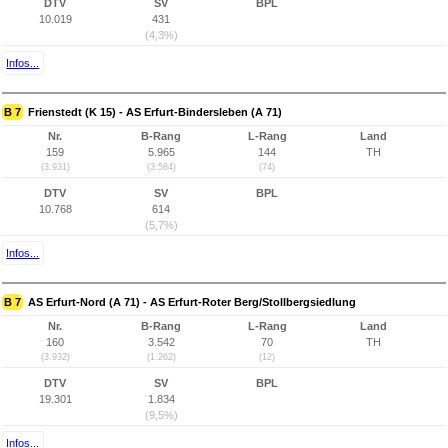
DTV
SV
BPL
10.019
431
(4,3%)
Infos...
B 7
Frienstedt (K 15) - AS Erfurt-Bindersleben (A 71)
Nr.
B-Rang
L-Rang
Land
159
5.965
144
TH
(3.931)
(3.584)
(74)
DTV
SV
BPL
10.768
614
(5,7%)
Infos...
B 7
AS Erfurt-Nord (A 71) - AS Erfurt-Roter Berg/Stollbergsiedlung
Nr.
B-Rang
L-Rang
Land
160
3.542
70
TH
(3.932)
(1.262)
(12)
DTV
SV
BPL
19.301
1.834
(9,5%)
Infos...