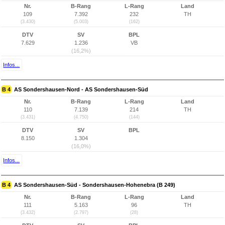
Nr.
B-Rang
L-Rang
Land
109
7.392
232
TH
(3.430)
(5.003)
(162)
DTV
SV
BPL
7.629
1.236
VB
(16,2%)
Infos...
B 4
AS Sondershausen-Nord - AS Sondershausen-Süd
Nr.
B-Rang
L-Rang
Land
110
7.139
214
TH
(3.431)
(4.750)
(144)
DTV
SV
BPL
8.150
1.304
(16,0%)
Infos...
B 4
AS Sondershausen-Süd - Sondershausen-Hohenebra (B 249)
Nr.
B-Rang
L-Rang
Land
111
5.163
96
TH
(3.432)
(2.797)
(28)