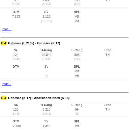
123
7.639
253
TH
(3.444)
(5.244)
(183)
DTV
SV
BPL
7.133
1.120
VB
(15,7%)
VB
Infos...
B 4
Gebesee (L 2165) - Gebesee (K 17)
Nr.
B-Rang
L-Rang
Land
124
10.042
506
TH
(3.445)
(7.638)
(436)
DTV
SV
BPL
-
-
VB
(-)
VB
Infos...
B 4
Gebesee (K 17) - Andisleben-Nord (K 18)
Nr.
B-Rang
L-Rang
Land
125
5.210
99
TH
(3.446)
(2.843)
(31)
DTV
SV
BPL
12.780
1.342
VB