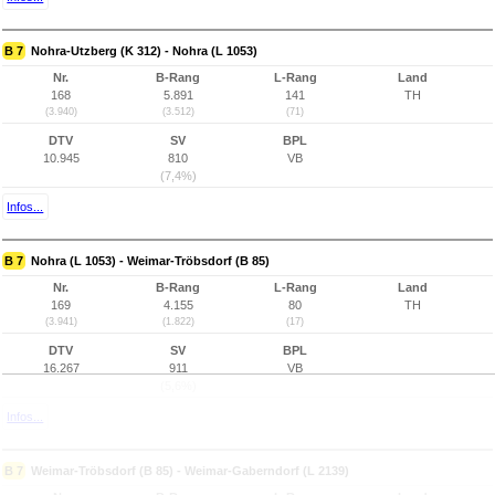
B 7
Nohra-Utzberg (K 312) - Nohra (L 1053)
Nr.
B-Rang
L-Rang
Land
168
5.891
141
TH
(3.940)
(3.512)
(71)
DTV
SV
BPL
10.945
810
VB
(7,4%)
Infos...
B 7
Nohra (L 1053) - Weimar-Tröbsdorf (B 85)
Nr.
B-Rang
L-Rang
Land
169
4.155
80
TH
(3.941)
(1.822)
(17)
DTV
SV
BPL
16.267
911
VB
(5,6%)
Infos...
B 7
Weimar-Tröbsdorf (B 85) - Weimar-Gaberndorf (L 2139)