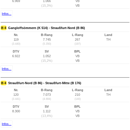
6.969
1.066
VB
(15,3%)
VB
Infos...
B 4
Gangloffsömmern (K 514) - Straußfurt-Nord (B 86)
Nr.
B-Rang
L-Rang
Land
119
7.745
267
TH
(3.440)
(5.350)
(197)
DTV
SV
BPL
6.922
1.052
VB
(15,2%)
VB
Infos...
B 4
Straußfurt-Nord (B 86) - Straußfurt-Mitte (B 176)
Nr.
B-Rang
L-Rang
Land
120
7.073
210
TH
(3.441)
(4.684)
(140)
DTV
SV
BPL
8.300
1.112
VB
(13,4%)
VB
Infos...