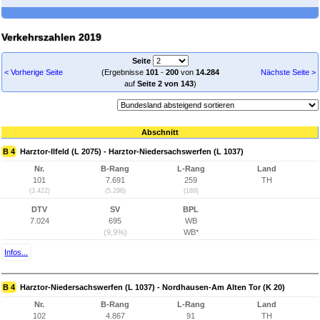
Verkehrszahlen 2019
Seite
< Vorherige Seite
(Ergebnisse
101
-
200
von
14.284
Nächste Seite >
auf
Seite 2 von 143
)
Abschnitt
B 4
Harztor-Ilfeld (L 2075) - Harztor-Niedersachswerfen (L 1037)
Nr.
B-Rang
L-Rang
Land
101
7.691
259
TH
(3.422)
(5.296)
(189)
DTV
SV
BPL
7.024
695
WB
(9,9%)
WB*
Infos...
B 4
Harztor-Niedersachswerfen (L 1037) - Nordhausen-Am Alten Tor (K 20)
Nr.
B-Rang
L-Rang
Land
102
4.867
91
TH