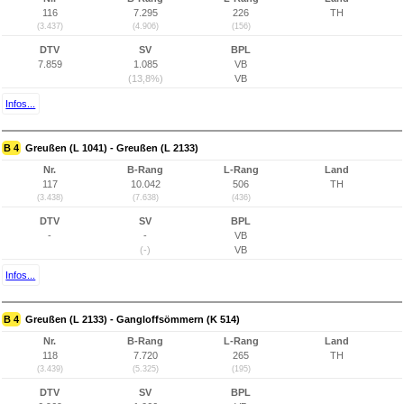
116
7.295
226
TH
(3.437)
(4.906)
(156)
DTV
SV
BPL
7.859
1.085
VB
(13,8%)
VB
Infos...
B 4
Greußen (L 1041) - Greußen (L 2133)
Nr.
B-Rang
L-Rang
Land
117
10.042
506
TH
(3.438)
(7.638)
(436)
DTV
SV
BPL
-
-
VB
(-)
VB
Infos...
B 4
Greußen (L 2133) - Gangloffsömmern (K 514)
Nr.
B-Rang
L-Rang
Land
118
7.720
265
TH
(3.439)
(5.325)
(195)
DTV
SV
BPL