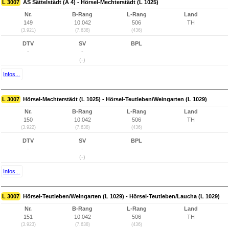
L 3007
AS Sättelstädt (A 4) - Hörsel-Mechterstädt (L 1025)
Nr.
B-Rang
L-Rang
Land
149
10.042
506
TH
(3.921)
(7.638)
(436)
DTV
SV
BPL
-
-
(-)
Infos...
L 3007
Hörsel-Mechterstädt (L 1025) - Hörsel-Teutleben/Weingarten (L 1029)
Nr.
B-Rang
L-Rang
Land
150
10.042
506
TH
(3.922)
(7.638)
(436)
DTV
SV
BPL
-
-
(-)
Infos...
L 3007
Hörsel-Teutleben/Weingarten (L 1029) - Hörsel-Teutleben/Laucha (L 1029)
Nr.
B-Rang
L-Rang
Land
151
10.042
506
TH
(3.923)
(7.638)
(436)