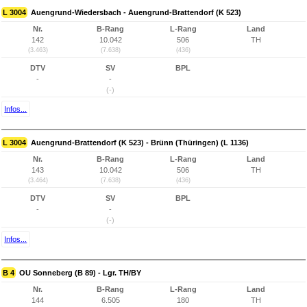
L 3004
Auengrund-Wiedersbach - Auengrund-Brattendorf (K 523)
Nr.
B-Rang
L-Rang
Land
142
10.042
506
TH
(3.463)
(7.638)
(436)
DTV
SV
BPL
-
-
(-)
Infos...
L 3004
Auengrund-Brattendorf (K 523) - Brünn (Thüringen) (L 1136)
Nr.
B-Rang
L-Rang
Land
143
10.042
506
TH
(3.464)
(7.638)
(436)
DTV
SV
BPL
-
-
(-)
Infos...
B 4
OU Sonneberg (B 89) - Lgr. TH/BY
Nr.
B-Rang
L-Rang
Land
144
6.505
180
TH