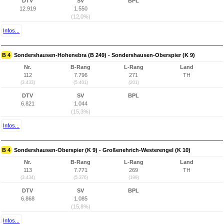
DTV
SV
BPL
12.919
1.550
(12,0%)
Infos...
B 4
Sondershausen-Hohenebra (B 249) - Sondershausen-Oberspier (K 9)
Nr.
B-Rang
L-Rang
Land
112
7.796
271
TH
(3.433)
(5.401)
(201)
DTV
SV
BPL
6.821
1.044
(15,3%)
Infos...
B 4
Sondershausen-Oberspier (K 9) - Großenehrich-Westerengel (K 10)
Nr.
B-Rang
L-Rang
Land
113
7.771
269
TH
(3.434)
(5.376)
(199)
DTV
SV
BPL
6.868
1.085
(15,8%)
Infos...