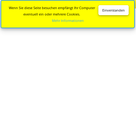
Diese Seite wird nicht mehr aktualisiert.
Zur neuen Seite
Wenn Sie diese Seite besuchen empfängt Ihr Computer
Einverstanden
eventuell ein oder mehrere Cookies.
Mehr Informationen