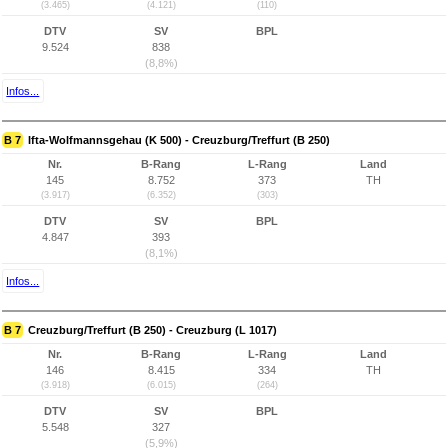
(3.465)
(4.121)
(110)
DTV
SV
BPL
9.524
838
(8,8%)
Infos...
B 7
Ifta-Wolfmannsgehau (K 500) - Creuzburg/Treffurt (B 250)
Nr.
B-Rang
L-Rang
Land
145
8.752
373
TH
(3.917)
(6.352)
(303)
DTV
SV
BPL
4.847
393
(8,1%)
Infos...
B 7
Creuzburg/Treffurt (B 250) - Creuzburg (L 1017)
Nr.
B-Rang
L-Rang
Land
146
8.415
334
TH
(3.918)
(6.015)
(264)
DTV
SV
BPL
5.548
327
(5,9%)