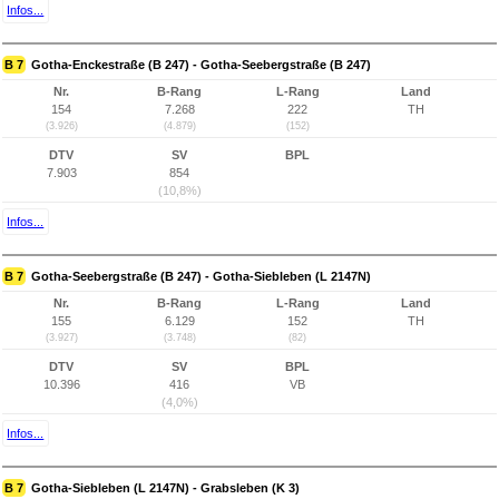
Infos...
B 7
Gotha-Enckestraße (B 247) - Gotha-Seebergstraße (B 247)
Nr.
B-Rang
L-Rang
Land
154
7.268
222
TH
(3.926)
(4.879)
(152)
DTV
SV
BPL
7.903
854
(10,8%)
Infos...
B 7
Gotha-Seebergstraße (B 247) - Gotha-Siebleben (L 2147N)
Nr.
B-Rang
L-Rang
Land
155
6.129
152
TH
(3.927)
(3.748)
(82)
DTV
SV
BPL
10.396
416
VB
(4,0%)
Infos...
B 7
Gotha-Siebleben (L 2147N) - Grabsleben (K 3)