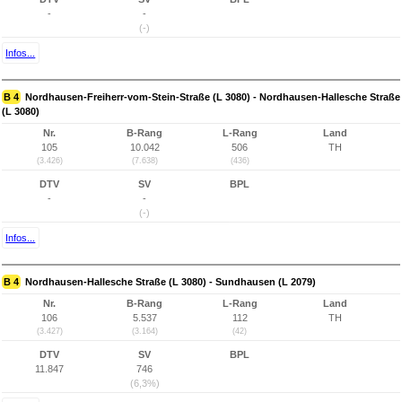
-
-
(-)
Infos...
B 4
Nordhausen-Freiherr-vom-Stein-Straße (L 3080) - Nordhausen-Hallesche Straße
(L 3080)
Nr.
B-Rang
L-Rang
Land
105
10.042
506
TH
(3.426)
(7.638)
(436)
DTV
SV
BPL
-
-
(-)
Infos...
B 4
Nordhausen-Hallesche Straße (L 3080) - Sundhausen (L 2079)
Nr.
B-Rang
L-Rang
Land
106
5.537
112
TH
(3.427)
(3.164)
(42)
DTV
SV
BPL
11.847
746
(6,3%)