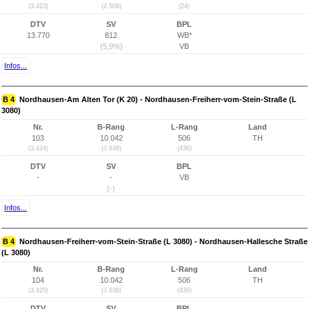
(3.423)
(2.509)
(24)
DTV
SV
BPL
13.770
812
WB*
(5,9%)
VB
Infos...
B 4
Nordhausen-Am Alten Tor (K 20) - Nordhausen-Freiherr-vom-Stein-Straße (L
3080)
Nr.
B-Rang
L-Rang
Land
103
10.042
506
TH
(3.424)
(7.638)
(436)
DTV
SV
BPL
-
-
VB
(-)
Infos...
B 4
Nordhausen-Freiherr-vom-Stein-Straße (L 3080) - Nordhausen-Hallesche Straße
(L 3080)
Nr.
B-Rang
L-Rang
Land
104
10.042
506
TH
(3.425)
(7.638)
(436)
DTV
SV
BPL