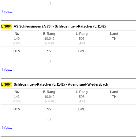
(-)
Infos...
L 3004
AS Schleusingen (A 73) - Schleusingen-Ratscher (L 1142)
Nr.
B-Rang
L-Rang
Land
140
10.042
506
TH
(3.461)
(7.638)
(436)
DTV
SV
BPL
-
-
(-)
Infos...
L 3004
Schleusingen-Ratscher (L 1142) - Auengrund-Wiedersbach
Nr.
B-Rang
L-Rang
Land
141
10.042
506
TH
(3.462)
(7.638)
(436)
DTV
SV
BPL
-
-
(-)
Infos...