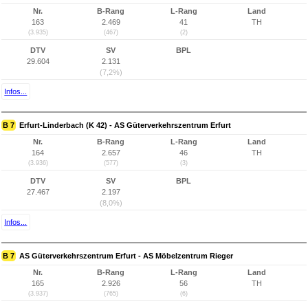
Nr.
B-Rang
L-Rang
Land
163
2.469
41
TH
(3.935)
(467)
(2)
DTV
SV
BPL
29.604
2.131
(7,2%)
Infos...
B 7
Erfurt-Linderbach (K 42) - AS Güterverkehrszentrum Erfurt
Nr.
B-Rang
L-Rang
Land
164
2.657
46
TH
(3.936)
(577)
(3)
DTV
SV
BPL
27.467
2.197
(8,0%)
Infos...
B 7
AS Güterverkehrszentrum Erfurt - AS Möbelzentrum Rieger
Nr.
B-Rang
L-Rang
Land
165
2.926
56
TH
(3.937)
(765)
(6)