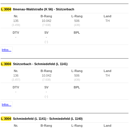
L 3004
Ilmenau-Waldstraße (K 56) - Stützerbach
Nr.
B-Rang
L-Rang
Land
135
10.042
506
TH
(3.456)
(7.638)
(436)
DTV
SV
BPL
-
-
(-)
Infos...
L 3004
Stützerbach - Schmiedefeld (L 1141)
Nr.
B-Rang
L-Rang
Land
136
10.042
506
TH
(3.457)
(7.638)
(436)
DTV
SV
BPL
-
-
(-)
Infos...
L 3004
Schmiedefeld (L 1141) - Schmiedefeld (L 1140)
Nr.
B-Rang
L-Rang
Land