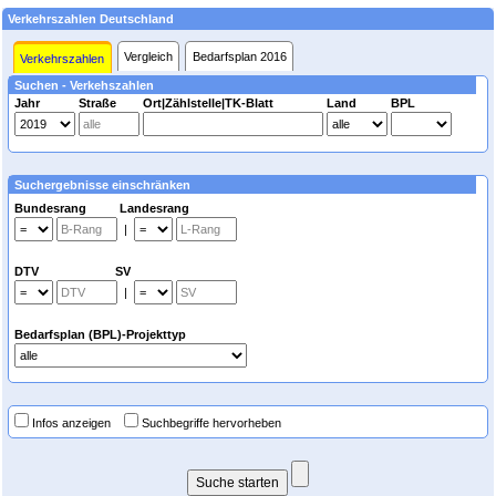
Verkehrszahlen Deutschland
Vergleich
Bedarfsplan 2016
Verkehrszahlen
Suchen - Verkehszahlen
Jahr
Straße
Ort|Zählstelle|TK-Blatt
Land
BPL
Suchergebnisse einschränken
Bundesrang Landesrang
|
DTV SV
|
Bedarfsplan (BPL)-Projekttyp
Infos anzeigen
Suchbegriffe hervorheben