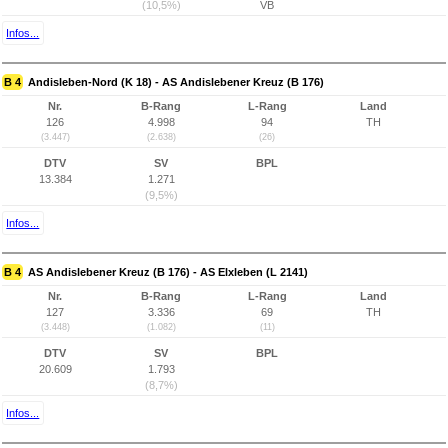
(10,5%)
VB
Infos...
B 4
Andisleben-Nord (K 18) - AS Andislebener Kreuz (B 176)
Nr.
B-Rang
L-Rang
Land
126
4.998
94
TH
(3.447)
(2.638)
(26)
DTV
SV
BPL
13.384
1.271
(9,5%)
Infos...
B 4
AS Andislebener Kreuz (B 176) - AS Elxleben (L 2141)
Nr.
B-Rang
L-Rang
Land
127
3.336
69
TH
(3.448)
(1.082)
(11)
DTV
SV
BPL
20.609
1.793
(8,7%)
Infos...