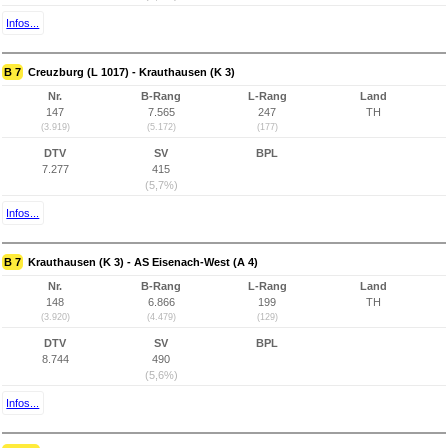
Infos...
B 7
Creuzburg (L 1017) - Krauthausen (K 3)
Nr.
B-Rang
L-Rang
Land
147
7.565
247
TH
(3.919)
(5.172)
(177)
DTV
SV
BPL
7.277
415
(5,7%)
Infos...
B 7
Krauthausen (K 3) - AS Eisenach-West (A 4)
Nr.
B-Rang
L-Rang
Land
148
6.866
199
TH
(3.920)
(4.479)
(129)
DTV
SV
BPL
8.744
490
(5,6%)
Infos...