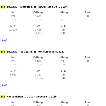
B 4
Straußfurt-Mitte (B 176) - Straußfurt-Süd (L 3176)
Nr.
B-Rang
L-Rang
Land
121
5.491
110
TH
(3.442)
(3.119)
(40)
DTV
SV
BPL
11.979
1.426
VB
(11,9%)
VB
Infos...
B 4
Straußfurt-Süd (L 3176) - Henschleben (L 2142)
Nr.
B-Rang
L-Rang
Land
122
6.804
198
TH
(3.443)
(4.417)
(128)
DTV
SV
BPL
8.867
1.250
VB
(14,1%)
VB
Infos...
B 4
Henschleben (L 2142) - Gebesee (L 2165)
Nr.
B-Rang
L-Rang
Land