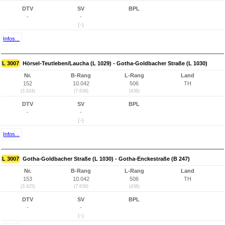
DTV
SV
BPL
-
-
(-)
Infos...
L 3007
Hörsel-Teutleben/Laucha (L 1029) - Gotha-Goldbacher Straße (L 1030)
Nr.
B-Rang
L-Rang
Land
152
10.042
506
TH
(3.924)
(7.638)
(436)
DTV
SV
BPL
-
-
(-)
Infos...
L 3007
Gotha-Goldbacher Straße (L 1030) - Gotha-Enckestraße (B 247)
Nr.
B-Rang
L-Rang
Land
153
10.042
506
TH
(3.925)
(7.638)
(436)
DTV
SV
BPL
-
-
(-)