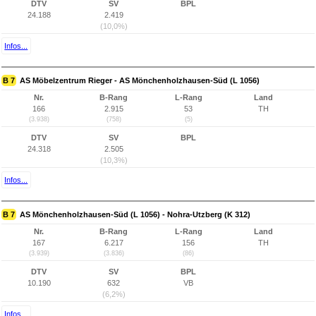
DTV
SV
BPL
24.188
2.419
(10,0%)
Infos...
B 7
AS Möbelzentrum Rieger - AS Mönchenholzhausen-Süd (L 1056)
Nr.
B-Rang
L-Rang
Land
166
2.915
53
TH
(3.938)
(758)
(5)
DTV
SV
BPL
24.318
2.505
(10,3%)
Infos...
B 7
AS Mönchenholzhausen-Süd (L 1056) - Nohra-Utzberg (K 312)
Nr.
B-Rang
L-Rang
Land
167
6.217
156
TH
(3.939)
(3.836)
(86)
DTV
SV
BPL
10.190
632
VB
(6,2%)
Infos...