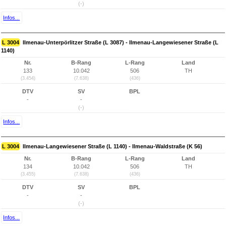
(-)
Infos...
L 3004
Ilmenau-Unterpörlitzer Straße (L 3087) - Ilmenau-Langewiesener Straße (L
1140)
Nr.
B-Rang
L-Rang
Land
133
10.042
506
TH
(3.454)
(7.638)
(436)
DTV
SV
BPL
-
-
(-)
Infos...
L 3004
Ilmenau-Langewiesener Straße (L 1140) - Ilmenau-Waldstraße (K 56)
Nr.
B-Rang
L-Rang
Land
134
10.042
506
TH
(3.455)
(7.638)
(436)
DTV
SV
BPL
-
-
(-)
Infos...