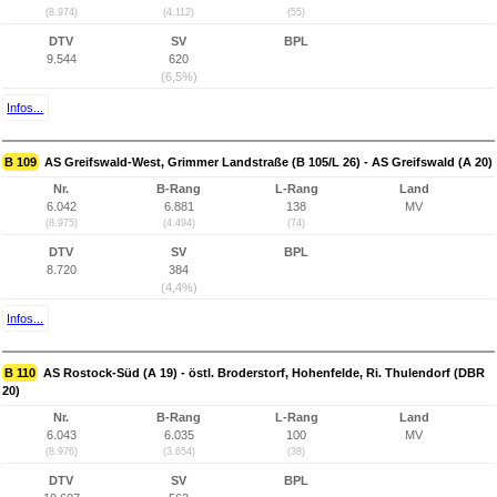
(8.974)
(4.112)
(55)
DTV
SV
BPL
9.544
620
(6,5%)
Infos...
B 109
AS Greifswald-West, Grimmer Landstraße (B 105/L 26) - AS Greifswald (A 20)
Nr.
B-Rang
L-Rang
Land
6.042
6.881
138
MV
(8.975)
(4.494)
(74)
DTV
SV
BPL
8.720
384
(4,4%)
Infos...
B 110
AS Rostock-Süd (A 19) - östl. Broderstorf, Hohenfelde, Ri. Thulendorf (DBR
20)
Nr.
B-Rang
L-Rang
Land
6.043
6.035
100
MV
(8.976)
(3.654)
(38)
DTV
SV
BPL