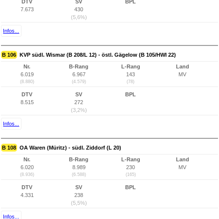
DTV
SV
BPL
7.673
430
(5,6%)
Infos...
B 106
KVP südl. Wismar (B 208/L 12) - östl. Gägelow (B 105/HWI 22)
Nr.
B-Rang
L-Rang
Land
6.019
6.967
143
MV
(8.880)
(4.579)
(78)
DTV
SV
BPL
8.515
272
(3,2%)
Infos...
B 108
OA Waren (Müritz) - südl. Ziddorf (L 20)
Nr.
B-Rang
L-Rang
Land
6.020
8.989
230
MV
(8.936)
(6.588)
(165)
DTV
SV
BPL
4.331
238
(5,5%)
Infos...