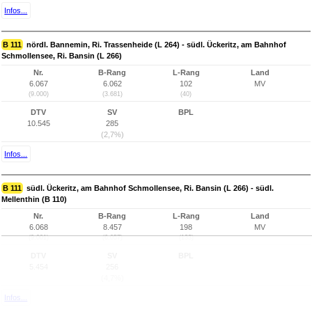
Infos...
B 111
nördl. Bannemin, Ri. Trassenheide (L 264) - südl. Ückeritz, am Bahnhof
Schmollensee, Ri. Bansin (L 266)
Nr.
B-Rang
L-Rang
Land
6.067
6.062
102
MV
(9.000)
(3.681)
(40)
DTV
SV
BPL
10.545
285
(2,7%)
Infos...
B 111
südl. Ückeritz, am Bahnhof Schmollensee, Ri. Bansin (L 266) - südl.
Mellenthin (B 110)
Nr.
B-Rang
L-Rang
Land
6.068
8.457
198
MV
(9.001)
(6.057)
(133)
DTV
SV
BPL
5.454
256
(4,7%)
Infos...