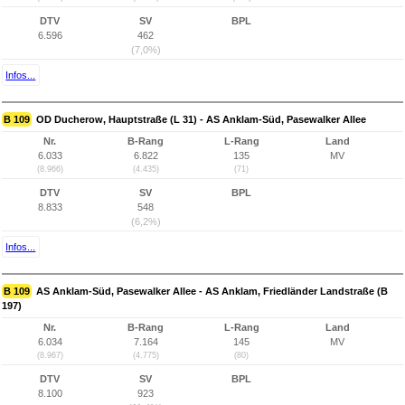
DTV
SV
BPL
6.596
462
(7,0%)
Infos...
B 109
OD Ducherow, Hauptstraße (L 31) - AS Anklam-Süd, Pasewalker Allee
Nr.
B-Rang
L-Rang
Land
6.033
6.822
135
MV
(8.966)
(4.435)
(71)
DTV
SV
BPL
8.833
548
(6,2%)
Infos...
B 109
AS Anklam-Süd, Pasewalker Allee - AS Anklam, Friedländer Landstraße (B
197)
Nr.
B-Rang
L-Rang
Land
6.034
7.164
145
MV
(8.967)
(4.775)
(80)
DTV
SV
BPL
8.100
923