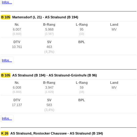
Infos...
B 105
Martensdorf (L 21) - AS Stralsund (B 194)
Nr.
B-Rang
L-Rang
Land
6.007
5.968
95
MV
(8.868)
(3.587)
(33)
DTV
SV
BPL
10.761
463
(4,3%)
Infos...
B 105
AS Stralsund (B 194) - AS Stralsund-Grünhufe (B 96)
Nr.
B-Rang
L-Rang
Land
6.008
3.947
59
MV
(8.869)
(1.629)
(16)
DTV
SV
BPL
17.137
583
(3,4%)
Infos...
K 26
AS Stralsund, Rostocker Chaussee - AS Stralsund (B 194)