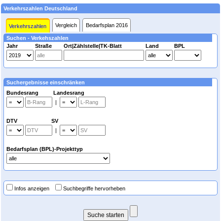
Verkehrszahlen Deutschland
Vergleich
Bedarfsplan 2016
Verkehrszahlen
Suchen - Verkehszahlen
Jahr
Straße
Ort|Zählstelle|TK-Blatt
Land
BPL
Suchergebnisse einschränken
Bundesrang Landesrang
|
DTV SV
|
Bedarfsplan (BPL)-Projekttyp
Infos anzeigen
Suchbegriffe hervorheben