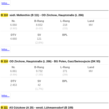
Infos...
B 110
südl. Mellenthin (B 111) - OD Zirchow, Hauptstraße (L 266)
Nr.
B-Rang
L-Rang
Land
6.060
8.832
218
MV
(8.993)
(6.432)
(153)
DTV
SV
BPL
4.660
121
(2,6%)
Infos...
B 110
OD Zirchow, Hauptstraße (L 266) - BG Polen, Garz/Swinoujscie (DK 93)
Nr.
B-Rang
L-Rang
Land
6.061
9.732
271
MV
(8.994)
(7.330)
(206)
DTV
SV
BPL
2.453
42
(1,7%)
Infos...
B 111
AS Gützkow (A 20) - westl. Lühmannsdorf (B 109)