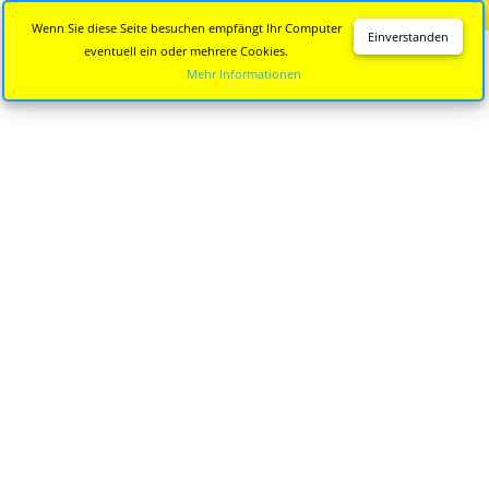
Diese Seite wird nicht mehr aktualisiert.
Zur neuen Seite
Wenn Sie diese Seite besuchen empfängt Ihr Computer
Einverstanden
eventuell ein oder mehrere Cookies.
Mehr Informationen