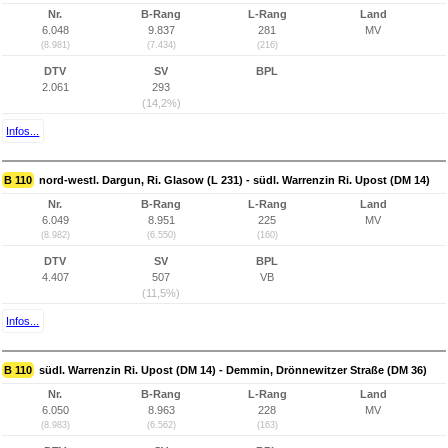
Nr.
B-Rang
L-Rang
Land
6.048
9.837
281
MV
(8.981)
(7.434)
(216)
DTV
SV
BPL
2.061
293
(14,2%)
Infos...
B 110
nord-westl. Dargun, Ri. Glasow (L 231) - südl. Warrenzin Ri. Upost (DM 14)
Nr.
B-Rang
L-Rang
Land
6.049
8.951
225
MV
(8.982)
(6.550)
(160)
DTV
SV
BPL
4.407
507
VB
(11,5%)
Infos...
B 110
südl. Warrenzin Ri. Upost (DM 14) - Demmin, Drönnewitzer Straße (DM 36)
Nr.
B-Rang
L-Rang
Land
6.050
8.963
228
MV
(8.983)
(6.562)
(163)