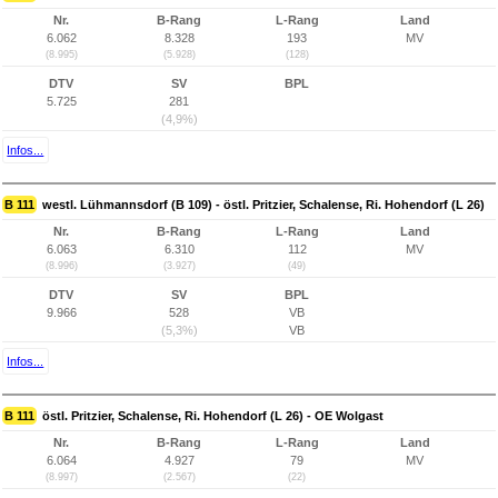
Nr.
B-Rang
L-Rang
Land
6.062
8.328
193
MV
(8.995)
(5.928)
(128)
DTV
SV
BPL
5.725
281
(4,9%)
Infos...
B 111
westl. Lühmannsdorf (B 109) - östl. Pritzier, Schalense, Ri. Hohendorf (L 26)
Nr.
B-Rang
L-Rang
Land
6.063
6.310
112
MV
(8.996)
(3.927)
(49)
DTV
SV
BPL
9.966
528
VB
(5,3%)
VB
Infos...
B 111
östl. Pritzier, Schalense, Ri. Hohendorf (L 26) - OE Wolgast
Nr.
B-Rang
L-Rang
Land
6.064
4.927
79
MV
(8.997)
(2.567)
(22)