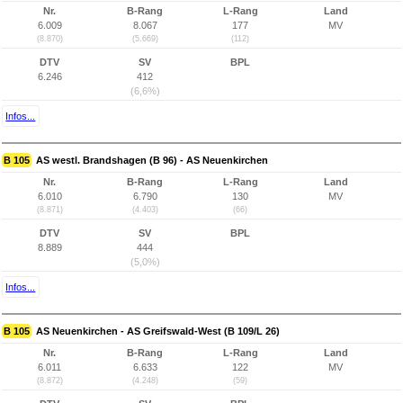
Nr.
B-Rang
L-Rang
Land
6.009
8.067
177
MV
(8.870)
(5.669)
(112)
DTV
SV
BPL
6.246
412
(6,6%)
Infos...
B 105
AS westl. Brandshagen (B 96) - AS Neuenkirchen
Nr.
B-Rang
L-Rang
Land
6.010
6.790
130
MV
(8.871)
(4.403)
(66)
DTV
SV
BPL
8.889
444
(5,0%)
Infos...
B 105
AS Neuenkirchen - AS Greifswald-West (B 109/L 26)
Nr.
B-Rang
L-Rang
Land
6.011
6.633
122
MV
(8.872)
(4.248)
(59)