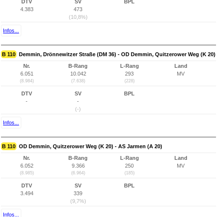
DTV
SV
BPL
4.383
473
(10,8%)
Infos...
B 110
Demmin, Drönnewitzer Straße (DM 36) - OD Demmin, Quitzerower Weg (K 20)
Nr.
B-Rang
L-Rang
Land
6.051
10.042
293
MV
(8.984)
(7.638)
(228)
DTV
SV
BPL
-
-
(-)
Infos...
B 110
OD Demmin, Quitzerower Weg (K 20) - AS Jarmen (A 20)
Nr.
B-Rang
L-Rang
Land
6.052
9.366
250
MV
(8.985)
(6.964)
(185)
DTV
SV
BPL
3.494
339
(9,7%)
Infos...