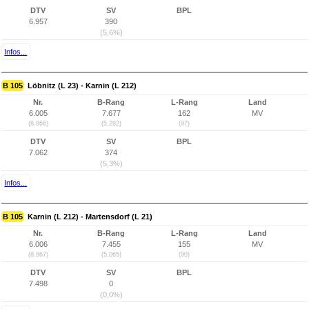
DTV
SV
BPL
6.957
390
(5,6%)
Infos...
B 105
Löbnitz (L 23) - Karnin (L 212)
Nr.
B-Rang
L-Rang
Land
6.005
7.677
162
MV
(8.866)
(5.282)
(97)
DTV
SV
BPL
7.062
374
(5,3%)
Infos...
B 105
Karnin (L 212) - Martensdorf (L 21)
Nr.
B-Rang
L-Rang
Land
6.006
7.455
155
MV
(8.867)
(5.065)
(90)
DTV
SV
BPL
7.498
0
(0,0%)