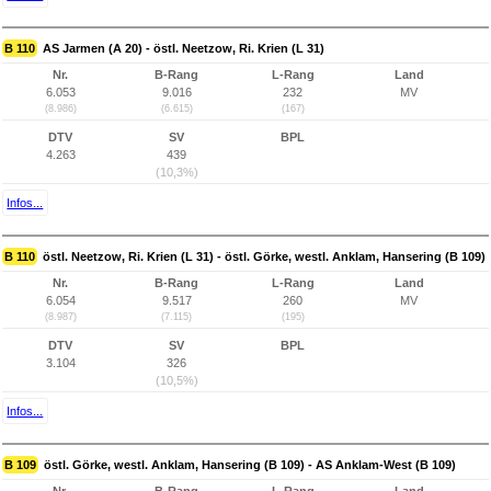
B 110
AS Jarmen (A 20) - östl. Neetzow, Ri. Krien (L 31)
Nr.
B-Rang
L-Rang
Land
6.053
9.016
232
MV
(8.986)
(6.615)
(167)
DTV
SV
BPL
4.263
439
(10,3%)
Infos...
B 110
östl. Neetzow, Ri. Krien (L 31) - östl. Görke, westl. Anklam, Hansering (B 109)
Nr.
B-Rang
L-Rang
Land
6.054
9.517
260
MV
(8.987)
(7.115)
(195)
DTV
SV
BPL
3.104
326
(10,5%)
Infos...
B 109
östl. Görke, westl. Anklam, Hansering (B 109) - AS Anklam-West (B 109)