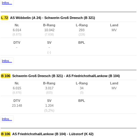
Infos...
L 72
AS Wöbbelin (A 24) - Schwerin-Groß Dreesch (B 321)
Nr.
B-Rang
L-Rang
Land
6.014
10.042
293
MV
(8.875)
(7.638)
(228)
DTV
SV
BPL
-
-
(-)
Infos...
B 106
Schwerin-Groß Dreesch (B 321) - AS Friedrichsthal/Lankow (B 104)
Nr.
B-Rang
L-Rang
Land
6.015
3.017
34
MV
(8.876)
(835)
(5)
DTV
SV
BPL
23.148
1.204
(5,2%)
Infos...
B 106
AS Friedrichsthal/Lankow (B 104) - Lübstorf (K 42)