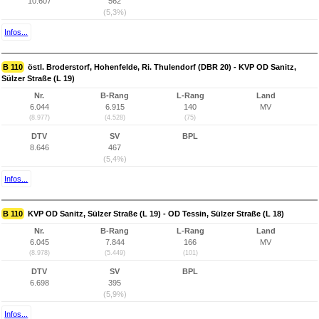
10.607
562
(5,3%)
Infos...
B 110
östl. Broderstorf, Hohenfelde, Ri. Thulendorf (DBR 20) - KVP OD Sanitz,
Sülzer Straße (L 19)
Nr.
B-Rang
L-Rang
Land
6.044
6.915
140
MV
(8.977)
(4.528)
(75)
DTV
SV
BPL
8.646
467
(5,4%)
Infos...
B 110
KVP OD Sanitz, Sülzer Straße (L 19) - OD Tessin, Sülzer Straße (L 18)
Nr.
B-Rang
L-Rang
Land
6.045
7.844
166
MV
(8.978)
(5.449)
(101)
DTV
SV
BPL
6.698
395
(5,9%)
Infos...