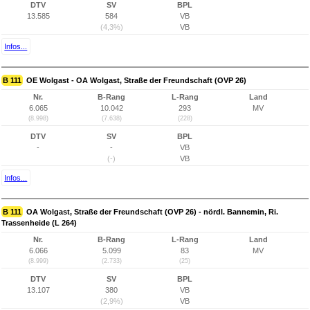
DTV
SV
BPL
13.585
584
VB
(4,3%)
VB
Infos...
B 111
OE Wolgast - OA Wolgast, Straße der Freundschaft (OVP 26)
Nr.
B-Rang
L-Rang
Land
6.065
10.042
293
MV
(8.998)
(7.638)
(228)
DTV
SV
BPL
-
-
VB
(-)
VB
Infos...
B 111
OA Wolgast, Straße der Freundschaft (OVP 26) - nördl. Bannemin, Ri.
Trassenheide (L 264)
Nr.
B-Rang
L-Rang
Land
6.066
5.099
83
MV
(8.999)
(2.733)
(25)
DTV
SV
BPL
13.107
380
VB
(2,9%)
VB