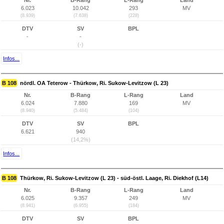
Nr.
B-Rang
L-Rang
Land
6.023
10.042
293
MV
(8.939)
(7.638)
(228)
DTV
SV
BPL
-
-
(-)
Infos...
B 108
nördl. OA Teterow - Thürkow, Ri. Sukow-Levitzow (L 23)
Nr.
B-Rang
L-Rang
Land
6.024
7.880
169
MV
(8.940)
(5.484)
(104)
DTV
SV
BPL
6.621
940
(14,2%)
Infos...
B 108
Thürkow, Ri. Sukow-Levitzow (L 23) - süd-östl. Laage, Ri. Diekhof (L14)
Nr.
B-Rang
L-Rang
Land
6.025
9.357
249
MV
(8.941)
(6.955)
(184)
DTV
SV
BPL