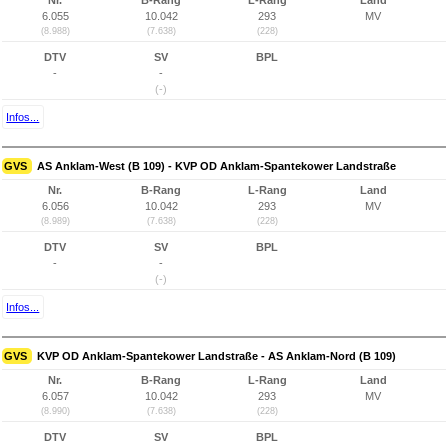
Nr.
B-Rang
L-Rang
Land
6.055
10.042
293
MV
(8.988)
(7.638)
(228)
DTV
SV
BPL
-
-
(-)
Infos...
GVS
AS Anklam-West (B 109) - KVP OD Anklam-Spantekower Landstraße
Nr.
B-Rang
L-Rang
Land
6.056
10.042
293
MV
(8.989)
(7.638)
(228)
DTV
SV
BPL
-
-
(-)
Infos...
GVS
KVP OD Anklam-Spantekower Landstraße - AS Anklam-Nord (B 109)
Nr.
B-Rang
L-Rang
Land
6.057
10.042
293
MV
(8.990)
(7.638)
(228)
DTV
SV
BPL