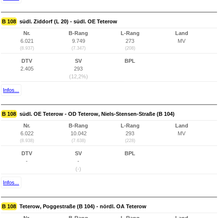
B 108
südl. Ziddorf (L 20) - südl. OE Teterow
Nr.
B-Rang
L-Rang
Land
6.021
9.749
273
MV
(8.937)
(7.347)
(208)
DTV
SV
BPL
2.405
293
(12,2%)
Infos...
B 108
südl. OE Teterow - OD Teterow, Niels-Stensen-Straße (B 104)
Nr.
B-Rang
L-Rang
Land
6.022
10.042
293
MV
(8.938)
(7.638)
(228)
DTV
SV
BPL
-
-
(-)
Infos...
B 108
Teterow, Poggestraße (B 104) - nördl. OA Teterow