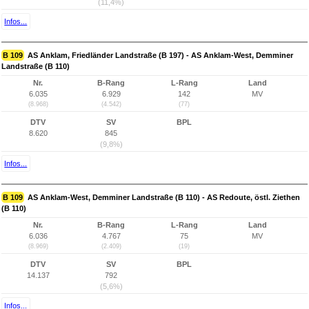
(11,4%)
Infos...
B 109
AS Anklam, Friedländer Landstraße (B 197) - AS Anklam-West, Demminer
Landstraße (B 110)
Nr.
B-Rang
L-Rang
Land
6.035
6.929
142
MV
(8.968)
(4.542)
(77)
DTV
SV
BPL
8.620
845
(9,8%)
Infos...
B 109
AS Anklam-West, Demminer Landstraße (B 110) - AS Redoute, östl. Ziethen
(B 110)
Nr.
B-Rang
L-Rang
Land
6.036
4.767
75
MV
(8.969)
(2.409)
(19)
DTV
SV
BPL
14.137
792
(5,6%)
Infos...