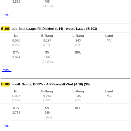
3.513
495
(14,1%)
Infos...
B 108
süd-östl. Laage, Ri. Diekhof (L14) - westl. Laage (B 103)
Nr.
B-Rang
L-Rang
Land
6.026
9.197
243
MV
(8.942)
(6.795)
(178)
DTV
SV
BPL
3.874
566
(14,6%)
Infos...
B 109
nördl. Göritz, BB/MV - AS Pasewalk-Süd (A 20) (36)
Nr.
B-Rang
L-Rang
Land
6.027
9.244
245
MV
(8.960)
(6.842)
(180)
DTV
SV
BPL
3.768
249
(6,6%)
Infos...