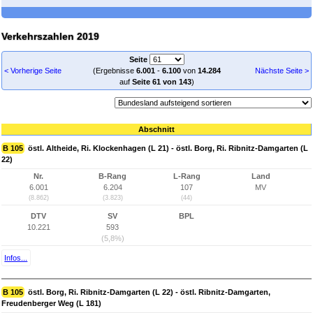
Verkehrszahlen 2019
Seite
< Vorherige Seite
(Ergebnisse
6.001
-
6.100
von
14.284
Nächste Seite >
auf
Seite 61 von 143
)
Abschnitt
B 105
östl. Altheide, Ri. Klockenhagen (L 21) - östl. Borg, Ri. Ribnitz-Damgarten (L
22)
Nr.
B-Rang
L-Rang
Land
6.001
6.204
107
MV
(8.862)
(3.823)
(44)
DTV
SV
BPL
10.221
593
(5,8%)
Infos...
B 105
östl. Borg, Ri. Ribnitz-Damgarten (L 22) - östl. Ribnitz-Damgarten,
Freudenberger Weg (L 181)