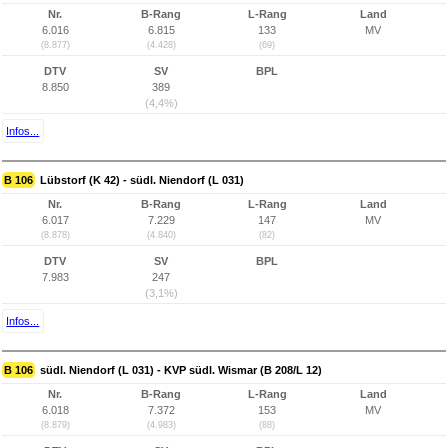
Nr.
B-Rang
L-Rang
Land
6.016
6.815
133
MV
(8.877)
(4.428)
(69)
DTV
SV
BPL
8.850
389
(4,4%)
Infos...
B 106
Lübstorf (K 42) - südl. Niendorf (L 031)
Nr.
B-Rang
L-Rang
Land
6.017
7.229
147
MV
(8.878)
(4.840)
(82)
DTV
SV
BPL
7.983
247
(3,1%)
Infos...
B 106
südl. Niendorf (L 031) - KVP südl. Wismar (B 208/L 12)
Nr.
B-Rang
L-Rang
Land
6.018
7.372
153
MV
(8.879)
(4.983)
(88)