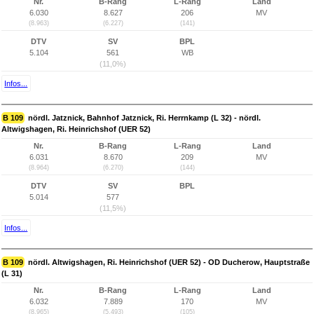
Nr.
B-Rang
L-Rang
Land
6.030
8.627
206
MV
(8.963)
(6.227)
(141)
DTV
SV
BPL
5.104
561
WB
(11,0%)
Infos...
B 109
nördl. Jatznick, Bahnhof Jatznick, Ri. Herrnkamp (L 32) - nördl.
Altwigshagen, Ri. Heinrichshof (UER 52)
Nr.
B-Rang
L-Rang
Land
6.031
8.670
209
MV
(8.964)
(6.270)
(144)
DTV
SV
BPL
5.014
577
(11,5%)
Infos...
B 109
nördl. Altwigshagen, Ri. Heinrichshof (UER 52) - OD Ducherow, Hauptstraße
(L 31)
Nr.
B-Rang
L-Rang
Land
6.032
7.889
170
MV
(8.965)
(5.493)
(105)