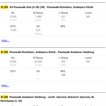
B 109
AS Pasewalk-Süd (A 20) (36) - Pasewalk-Ruhleben, Asklepios Klinik
Nr.
B-Rang
L-Rang
Land
6.028
7.489
157
MV
(8.961)
(5.098)
(92)
DTV
SV
BPL
7.434
513
(6,9%)
Infos...
B 109
Pasewalk-Ruhleben, Asklepios Klinik - Pasewalk-Anklamer Siedlung
Nr.
B-Rang
L-Rang
Land
6.029
10.042
293
MV
(8.962)
(7.638)
(228)
DTV
SV
BPL
-
-
WB
(-)
Infos...
B 109
Pasewalk-Anklamer Siedlung - nördl. Jatznick, Bahnhof Jatznick, Ri.
Herrnkamp (L 32)