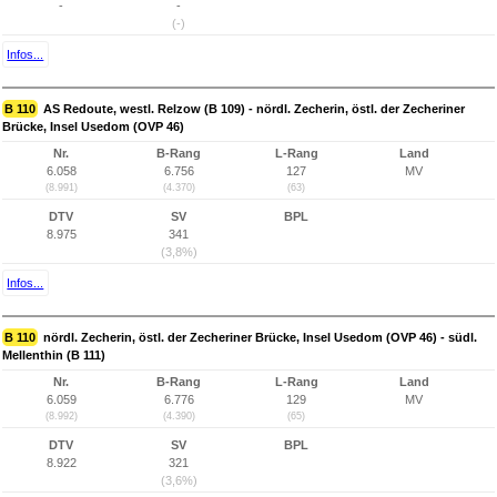
-
-
(-)
Infos...
B 110
AS Redoute, westl. Relzow (B 109) - nördl. Zecherin, östl. der Zecheriner
Brücke, Insel Usedom (OVP 46)
Nr.
B-Rang
L-Rang
Land
6.058
6.756
127
MV
(8.991)
(4.370)
(63)
DTV
SV
BPL
8.975
341
(3,8%)
Infos...
B 110
nördl. Zecherin, östl. der Zecheriner Brücke, Insel Usedom (OVP 46) - südl.
Mellenthin (B 111)
Nr.
B-Rang
L-Rang
Land
6.059
6.776
129
MV
(8.992)
(4.390)
(65)
DTV
SV
BPL
8.922
321
(3,6%)