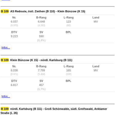
B 109
AS Redoute, östl. Ziethen (B 110) - Klein Bünzow (K 15)
Nr.
B-Rang
L-Rang
Land
6.037
6.648
123
MV
(8.970)
(4.263)
(60)
DTV
SV
BPL
9.223
590
(6,4%)
Infos...
B 109
Klein Bünzow (K 15) - nördl. Karlsburg (B 111)
Nr.
B-Rang
L-Rang
Land
6.038
7.799
165
MV
(8.971)
(5.404)
(100)
DTV
SV
BPL
6.817
457
(6,7%)
Infos...
B 109
nördl. Karlsburg (B 111) - Groß Schönwalde, südl. Greifswald, Anklamer
Straße (L 26)