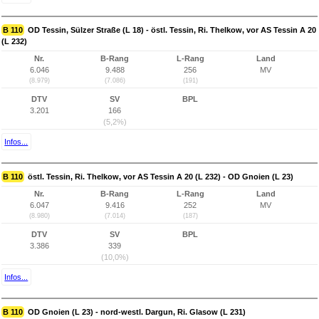
B 110
OD Tessin, Sülzer Straße (L 18) - östl. Tessin, Ri. Thelkow, vor AS Tessin A 20
(L 232)
Nr.
B-Rang
L-Rang
Land
6.046
9.488
256
MV
(8.979)
(7.086)
(191)
DTV
SV
BPL
3.201
166
(5,2%)
Infos...
B 110
östl. Tessin, Ri. Thelkow, vor AS Tessin A 20 (L 232) - OD Gnoien (L 23)
Nr.
B-Rang
L-Rang
Land
6.047
9.416
252
MV
(8.980)
(7.014)
(187)
DTV
SV
BPL
3.386
339
(10,0%)
Infos...
B 110
OD Gnoien (L 23) - nord-westl. Dargun, Ri. Glasow (L 231)