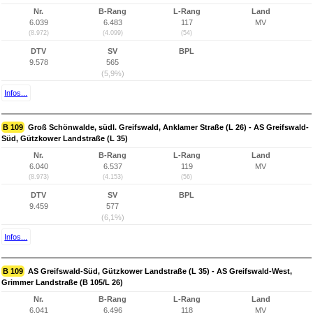
Nr.
B-Rang
L-Rang
Land
6.039
6.483
117
MV
(8.972)
(4.099)
(54)
DTV
SV
BPL
9.578
565
(5,9%)
Infos...
B 109
Groß Schönwalde, südl. Greifswald, Anklamer Straße (L 26) - AS Greifswald-
Süd, Gützkower Landstraße (L 35)
Nr.
B-Rang
L-Rang
Land
6.040
6.537
119
MV
(8.973)
(4.153)
(56)
DTV
SV
BPL
9.459
577
(6,1%)
Infos...
B 109
AS Greifswald-Süd, Gützkower Landstraße (L 35) - AS Greifswald-West,
Grimmer Landstraße (B 105/L 26)
Nr.
B-Rang
L-Rang
Land
6.041
6.496
118
MV