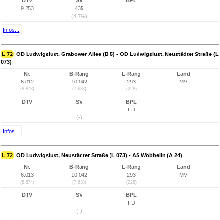
DTV
SV
BPL
9.253
435
(4,7%)
Infos...
L 72
OD Ludwigslust, Grabower Allee (B 5) - OD Ludwigslust, Neustädter Straße (L
073)
Nr.
B-Rang
L-Rang
Land
6.012
10.042
293
MV
(8.873)
(7.638)
(228)
DTV
SV
BPL
-
-
FD
(-)
Infos...
L 72
OD Ludwigslust, Neustädter Straße (L 073) - AS Wöbbelin (A 24)
Nr.
B-Rang
L-Rang
Land
6.013
10.042
293
MV
(8.874)
(7.638)
(228)
DTV
SV
BPL
-
-
FD
(-)