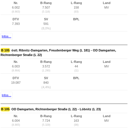
Nr.
B-Rang
L-Rang
Land
6.002
7.507
158
MV
(8.863)
(5.116)
(93)
DTV
SV
BPL
7.393
591
(8,0%)
Infos...
B 105
östl. Ribnitz-Damgarten, Freudenberger Weg (L 181) - OD Damgarten,
Richtenberger Straße (L 22)
Nr.
B-Rang
L-Rang
Land
6.003
3.572
44
MV
(8.864)
(1.290)
(11)
DTV
SV
BPL
19.087
840
(4,4%)
Infos...
B 105
OD Damgarten, Richtenberger Straße (L 22) - Löbnitz (L 23)
Nr.
B-Rang
L-Rang
Land
6.004
7.724
163
MV
(8.865)
(5.329)
(98)