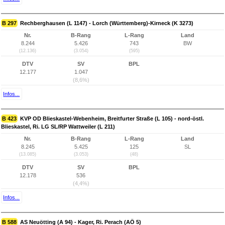
B 297
Rechberghausen (L 1147) - Lorch (Württemberg)-Kirneck (K 3273)
Nr.
B-Rang
L-Rang
Land
8.244
5.426
743
BW
(12.136)
(3.054)
(595)
DTV
SV
BPL
12.177
1.047
(8,6%)
Infos...
B 423
KVP OD Blieskastel-Webenheim, Breitfurter Straße (L 105) - nord-östl.
Blieskastel, Ri. LG SL/RP Wattweiler (L 211)
Nr.
B-Rang
L-Rang
Land
8.245
5.425
125
SL
(13.085)
(3.053)
(48)
DTV
SV
BPL
12.178
536
(4,4%)
Infos...
B 588
AS Neuötting (A 94) - Kager, Ri. Perach (AÖ 5)