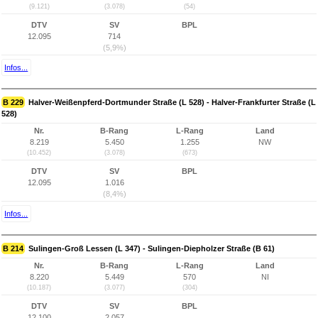
(9.121)
(3.078)
(54)
DTV
SV
BPL
12.095
714
(5,9%)
Infos...
B 229
Halver-Weißenpferd-Dortmunder Straße (L 528) - Halver-Frankfurter Straße (L
528)
Nr.
B-Rang
L-Rang
Land
8.219
5.450
1.255
NW
(10.452)
(3.078)
(673)
DTV
SV
BPL
12.095
1.016
(8,4%)
Infos...
B 214
Sulingen-Groß Lessen (L 347) - Sulingen-Diepholzer Straße (B 61)
Nr.
B-Rang
L-Rang
Land
8.220
5.449
570
NI
(10.187)
(3.077)
(304)
DTV
SV
BPL
12.100
2.057