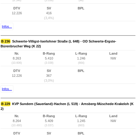
(8.596)
(3.038)
(98)
DTV
SV
BPL
12.226
416
(3,4%)
Infos...
B 236
Schwerte-Villigst-Iserlohner Straße (L 648) - OD Schwerte-Ergste-
Bürenbrucher Weg (K 22)
Nr.
B-Rang
L-Rang
Land
8.263
5.410
1.246
NW
(10.606)
(3.038)
(664)
DTV
SV
BPL
12.226
367
(3,0%)
Infos...
B 229
KVP Sundern (Sauerland)-Hachen (L 519) - Arnsberg-Müschede-Krakeloh (K
2)
Nr.
B-Rang
L-Rang
Land
8.264
5.409
1.245
NW
(10.480)
(3.037)
(663)
DTV
SV
BPL