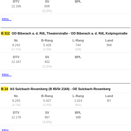
DTV
SV
BPL
12.166
608
(5,0%)
Infos...
B 312
OD Biberach a. d. Riß, Theaterstraße - OD Biberach a. d. Riß, Kolpingstraße
Nr.
B-Rang
L-Rang
Land
8.242
5.428
744
BW
(12.532)
(3.056)
(596)
DTV
SV
BPL
12.167
402
(3,3%)
Infos...
B 14
AS Sulzbach-Rosenberg (B 85/St 2164) - OE Sulzbach-Rosenberg
Nr.
B-Rang
L-Rang
Land
8.243
5.427
1.014
BY
(4.734)
(3.055)
(601)
DTV
SV
BPL
12.176
487
WB
(4,0%)
Infos...