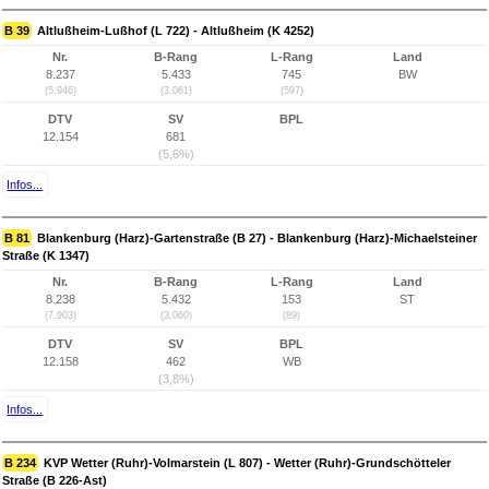
B 39
Altlußheim-Lußhof (L 722) - Altlußheim (K 4252)
Nr.
B-Rang
L-Rang
Land
8.237
5.433
745
BW
(5.946)
(3.061)
(597)
DTV
SV
BPL
12.154
681
(5,6%)
Infos...
B 81
Blankenburg (Harz)-Gartenstraße (B 27) - Blankenburg (Harz)-Michaelsteiner
Straße (K 1347)
Nr.
B-Rang
L-Rang
Land
8.238
5.432
153
ST
(7.903)
(3.060)
(89)
DTV
SV
BPL
12.158
462
WB
(3,8%)
Infos...
B 234
KVP Wetter (Ruhr)-Volmarstein (L 807) - Wetter (Ruhr)-Grundschötteler
Straße (B 226-Ast)