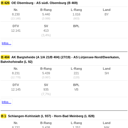
B 426
OE Obernburg - AS südl. Obernburg (B 469)
Nr.
B-Rang
L-Rang
Land
8.230
5.440
1.016
BY
(13.146)
(3.068)
(603)
DTV
SV
BPL
12.141
413
(3,4%)
Infos...
B 404
AK Bargteheide (A 1/A 21/B 404) (27/19) - AS Lütjensee-Nord/Dwerkaten,
Bahnhofstraße (L 92)
Nr.
B-Rang
L-Rang
Land
8.231
5.439
221
SH
(12.778)
(3.067)
(120)
DTV
SV
BPL
12.145
935
VB
(7,7%)
Infos...
B 1
Schlangen-Kohlstädt (L 937) - Horn-Bad Meinberg (L 828)
Nr.
B-Rang
L-Rang
Land
8.232
5.438
1.252
NW