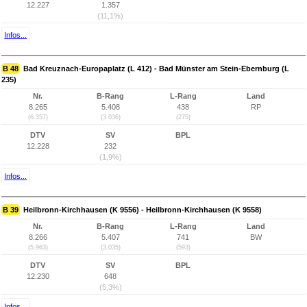
12.227
1.357
(11,1%)
Infos...
B 48
Bad Kreuznach-Europaplatz (L 412) - Bad Münster am Stein-Ebernburg (L
235)
Nr.
B-Rang
L-Rang
Land
8.265
5.408
438
RP
(6.357)
(3.036)
(275)
DTV
SV
BPL
12.228
232
(1,9%)
Infos...
B 39
Heilbronn-Kirchhausen (K 9556) - Heilbronn-Kirchhausen (K 9558)
Nr.
B-Rang
L-Rang
Land
8.266
5.407
741
BW
(5.963)
(3.035)
(593)
DTV
SV
BPL
12.230
648
(5,3%)
Infos...