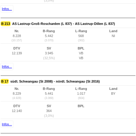
(3,0%)
Infos...
B 213
AS Lastrup-Groß-Roscharden (L 837) - AS Lastrup-Dillen (L 837)
Nr.
B-Rang
L-Rang
Land
8.228
5.442
568
NI
(10.157)
(3.070)
(302)
DTV
SV
BPL
12.139
3.945
VB
(32,5%)
VB
Infos...
B 17
südl. Schwangau (St 2008) - nördl. Schwangau (St 2016)
Nr.
B-Rang
L-Rang
Land
8.229
5.441
1.017
BY
(4.928)
(3.069)
(604)
DTV
SV
BPL
12.140
364
(3,0%)
Infos...