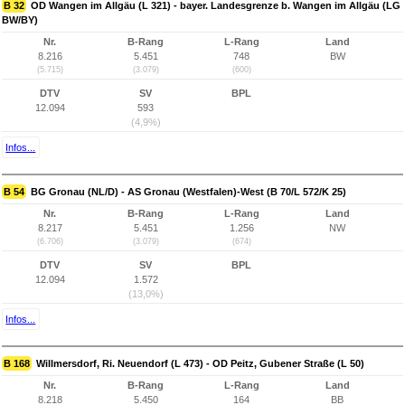
B 32
OD Wangen im Allgäu (L 321) - bayer. Landesgrenze b. Wangen im Allgäu (LG
BW/BY)
Nr.
B-Rang
L-Rang
Land
8.216
5.451
748
BW
(5.715)
(3.079)
(600)
DTV
SV
BPL
12.094
593
(4,9%)
Infos...
B 54
BG Gronau (NL/D) - AS Gronau (Westfalen)-West (B 70/L 572/K 25)
Nr.
B-Rang
L-Rang
Land
8.217
5.451
1.256
NW
(6.706)
(3.079)
(674)
DTV
SV
BPL
12.094
1.572
(13,0%)
Infos...
B 168
Willmersdorf, Ri. Neuendorf (L 473) - OD Peitz, Gubener Straße (L 50)
Nr.
B-Rang
L-Rang
Land
8.218
5.450
164
BB