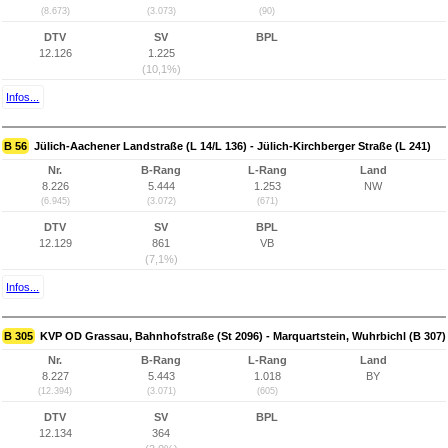
(8.673)
(3.073)
(90)
DTV
SV
BPL
12.126
1.225
(10,1%)
Infos...
B 56
Jülich-Aachener Landstraße (L 14/L 136) - Jülich-Kirchberger Straße (L 241)
Nr.
B-Rang
L-Rang
Land
8.226
5.444
1.253
NW
(6.945)
(3.072)
(671)
DTV
SV
BPL
12.129
861
VB
(7,1%)
Infos...
B 305
KVP OD Grassau, Bahnhofstraße (St 2096) - Marquartstein, Wuhrbichl (B 307)
Nr.
B-Rang
L-Rang
Land
8.227
5.443
1.018
BY
(12.394)
(3.071)
(605)
DTV
SV
BPL
12.134
364