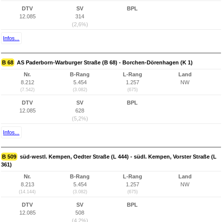
DTV
SV
BPL
12.085
314
(2,6%)
Infos...
B 68
AS Paderborn-Warburger Straße (B 68) - Borchen-Dörenhagen (K 1)
Nr.
B-Rang
L-Rang
Land
8.212
5.454
1.257
NW
(7.542)
(3.082)
(675)
DTV
SV
BPL
12.085
628
(5,2%)
Infos...
B 509
süd-westl. Kempen, Oedter Straße (L 444) - südl. Kempen, Vorster Straße (L
361)
Nr.
B-Rang
L-Rang
Land
8.213
5.454
1.257
NW
(14.144)
(3.082)
(675)
DTV
SV
BPL
12.085
508
(4,2%)