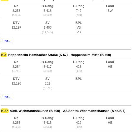
Nr.
B-Rang
L-Rang
Land
8.253
5.418
742
BW
(5.583)
(3.046)
(594)
DTV
SV
BPL
12.197
1.403
VB
(11,5%)
VB
Infos...
B 3
Heppenheim-Hambacher Straße (K 57) - Heppenheim-Mitte (B 460)
Nr.
B-Rang
L-Rang
Land
8.254
5.417
423
HE
(3.261)
(3.045)
(410)
DTV
SV
BPL
12.198
232
(1,9%)
Infos...
B 27
südl. Wichmannshausen (B 400) - AS Sontra-Wichmannshausen (A 44/B 7)
Nr.
B-Rang
L-Rang
Land
8.255
5.416
422
HE
(5.403)
(3.044)
(409)