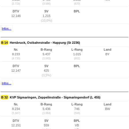
(2.719)
(3.066)
(670)
DTV
SV
BPL
12.146
1.215
(10,0%)
Infos...
B 14
Hersbruck, Ostbahnstraße - Happurg (St 2236)
Nr.
B-Rang
L-Rang
Land
8.233
5.437
1.015
BY
(4.730)
(3.065)
(602)
DTV
SV
BPL
12.147
425
(3,5%)
Infos...
B 32
KVP Sigmaringen, Zeppelinstraße - Sigmaringendorf (L 455)
Nr.
B-Rang
L-Rang
Land
8.234
5.436
746
BW
(5.687)
(3.064)
(598)
DTV
SV
BPL
12.151
559
VB