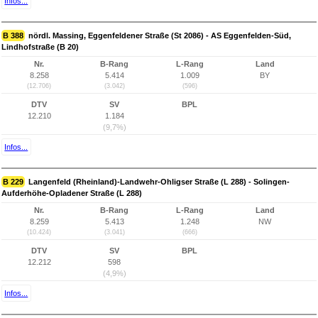
Infos...
B 388
nördl. Massing, Eggenfeldener Straße (St 2086) - AS Eggenfelden-Süd,
Lindhofstraße (B 20)
Nr.
B-Rang
L-Rang
Land
8.258
5.414
1.009
BY
(12.706)
(3.042)
(596)
DTV
SV
BPL
12.210
1.184
(9,7%)
Infos...
B 229
Langenfeld (Rheinland)-Landwehr-Ohligser Straße (L 288) - Solingen-
Aufderhöhe-Opladener Straße (L 288)
Nr.
B-Rang
L-Rang
Land
8.259
5.413
1.248
NW
(10.424)
(3.041)
(666)
DTV
SV
BPL
12.212
598
(4,9%)
Infos...