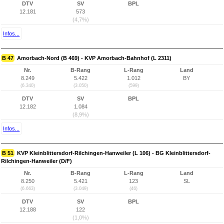
DTV
SV
BPL
12.181
573
(4,7%)
Infos...
B 47
Amorbach-Nord (B 469) - KVP Amorbach-Bahnhof (L 2311)
Nr.
B-Rang
L-Rang
Land
8.249
5.422
1.012
BY
(6.340)
(3.050)
(599)
DTV
SV
BPL
12.182
1.084
(8,9%)
Infos...
B 51
KVP Kleinblittersdorf-Rilchingen-Hanweiler (L 106) - BG Kleinblittersdorf-
Rilchingen-Hanweiler (D/F)
Nr.
B-Rang
L-Rang
Land
8.250
5.421
123
SL
(6.663)
(3.049)
(46)
DTV
SV
BPL
12.188
122
(1,0%)