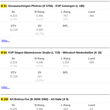
B 31
Donaueschingen-Pfohren (K 5756) - KVP Geisingen (L 185)
Nr.
B-Rang
L-Rang
Land
8.223
5.446
747
BW
(5.636)
(3.074)
(599)
DTV
SV
BPL
12.124
2.025
(16,7%)
Infos...
B 54
KVP Siegen-Marienborner Straße (L 719) - Wilnsdorf-Niederdielfen (K 18)
Nr.
B-Rang
L-Rang
Land
8.224
5.445
1.254
NW
(6.798)
(3.073)
(672)
DTV
SV
BPL
12.126
121
(1,0%)
Infos...
B 100
AS Brehna-Ost (B 183/K 2060) - AS Halle (A 9)
Nr.
B-Rang
L-Rang
Land
8.225
5.445
154
ST