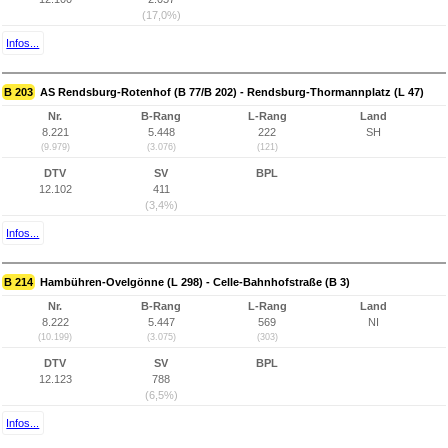
(17,0%)
Infos...
B 203
AS Rendsburg-Rotenhof (B 77/B 202) - Rendsburg-Thormannplatz (L 47)
Nr.
B-Rang
L-Rang
Land
8.221
5.448
222
SH
(9.979)
(3.076)
(121)
DTV
SV
BPL
12.102
411
(3,4%)
Infos...
B 214
Hambühren-Ovelgönne (L 298) - Celle-Bahnhofstraße (B 3)
Nr.
B-Rang
L-Rang
Land
8.222
5.447
569
NI
(10.199)
(3.075)
(303)
DTV
SV
BPL
12.123
788
(6,5%)
Infos...