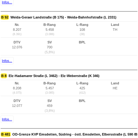
Infos...
B 92
Weida-Geraer Landstraße (B 175) - Weida-Bahnhofstraße (L 2331)
Nr.
B-Rang
L-Rang
Land
8.207
5.458
108
TH
(8.391)
(3.086)
(38)
DTV
SV
BPL
12.076
700
(5,8%)
Infos...
B 8
Elz-Hadamarer Straße (L 3462) - Elz-Weberstraße (K 346)
Nr.
B-Rang
L-Rang
Land
8.208
5.457
425
HE
(4.075)
(3.085)
(412)
DTV
SV
BPL
12.077
459
(3,8%)
Infos...
B 481
OD-Grenze KVP Emsdetten, Südring - östl. Emsdetten, Elbersstraße (L 590 /B