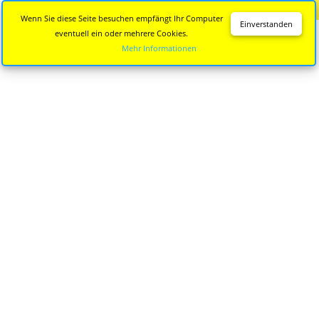
Diese Seite wird nicht mehr aktualisiert.
Zur neuen Seite
Wenn Sie diese Seite besuchen empfängt Ihr Computer
Einverstanden
eventuell ein oder mehrere Cookies.
Mehr Informationen