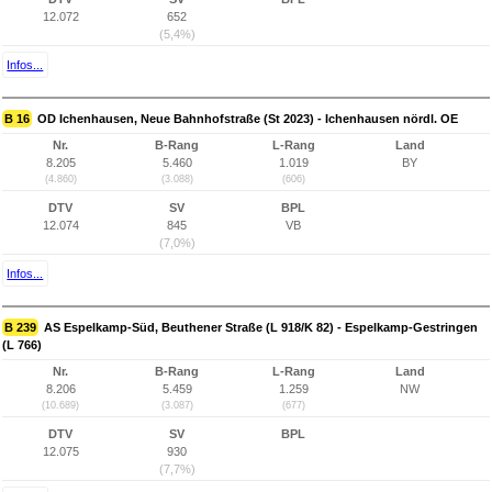
12.072
652
(5,4%)
Infos...
B 16
OD Ichenhausen, Neue Bahnhofstraße (St 2023) - Ichenhausen nördl. OE
Nr.
B-Rang
L-Rang
Land
8.205
5.460
1.019
BY
(4.860)
(3.088)
(606)
DTV
SV
BPL
12.074
845
VB
(7,0%)
Infos...
B 239
AS Espelkamp-Süd, Beuthener Straße (L 918/K 82) - Espelkamp-Gestringen
(L 766)
Nr.
B-Rang
L-Rang
Land
8.206
5.459
1.259
NW
(10.689)
(3.087)
(677)
DTV
SV
BPL
12.075
930
(7,7%)