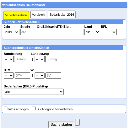
Verkehrszahlen Deutschland
Vergleich
Bedarfsplan 2016
Verkehrszahlen
Suchen - Verkehszahlen
Jahr
Straße
Ort|Zählstelle|TK-Blatt
Land
BPL
Suchergebnisse einschränken
Bundesrang Landesrang
|
DTV SV
|
Bedarfsplan (BPL)-Projekttyp
Infos anzeigen
Suchbegriffe hervorheben