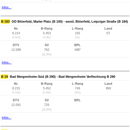
Infos...
B 183
OD Bitterfeld, Marler Platz (B 100) - westl. Bitterfeld, Leipziger Straße (B 184)
Nr.
B-Rang
L-Rang
Land
8.214
5.453
155
ST
(9.602)
(3.081)
(91)
DTV
SV
BPL
12.088
762
WB*
(6,3%)
Infos...
B 19
Bad Mergentheim-Süd (B 290) - Bad Mergentheim Verflechtung B 290
Nr.
B-Rang
L-Rang
Land
8.215
5.452
749
BW
(5.016)
(3.080)
(601)
DTV
SV
BPL
12.091
725
(6,0%)
Infos...