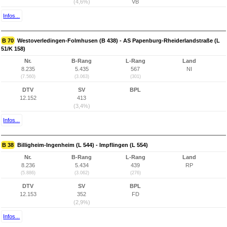
(4,6%)
VB
Infos...
B 70
Westoverledingen-Folmhusen (B 438) - AS Papenburg-Rheiderlandstraße (L
51/K 158)
Nr.
B-Rang
L-Rang
Land
8.235
5.435
567
NI
(7.560)
(3.063)
(301)
DTV
SV
BPL
12.152
413
(3,4%)
Infos...
B 38
Billigheim-Ingenheim (L 544) - Impflingen (L 554)
Nr.
B-Rang
L-Rang
Land
8.236
5.434
439
RP
(5.886)
(3.062)
(276)
DTV
SV
BPL
12.153
352
FD
(2,9%)
Infos...