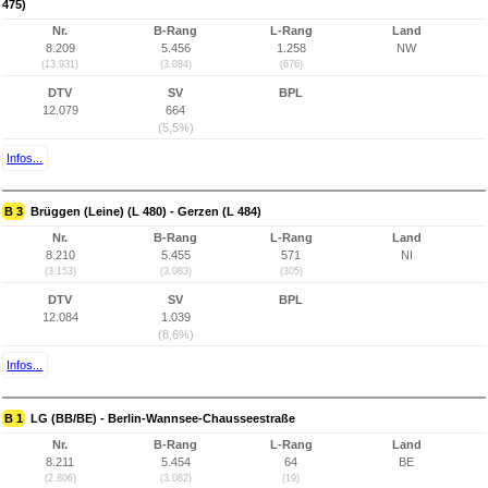
475)
Nr.
B-Rang
L-Rang
Land
8.209
5.456
1.258
NW
(13.931)
(3.084)
(676)
DTV
SV
BPL
12.079
664
(5,5%)
Infos...
B 3
Brüggen (Leine) (L 480) - Gerzen (L 484)
Nr.
B-Rang
L-Rang
Land
8.210
5.455
571
NI
(3.153)
(3.083)
(305)
DTV
SV
BPL
12.084
1.039
(8,6%)
Infos...
B 1
LG (BB/BE) - Berlin-Wannsee-Chausseestraße
Nr.
B-Rang
L-Rang
Land
8.211
5.454
64
BE
(2.806)
(3.082)
(19)