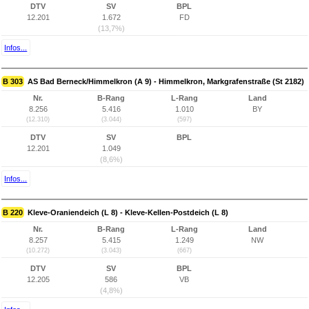
DTV
SV
BPL
12.201
1.672
FD
(13,7%)
Infos...
B 303
AS Bad Berneck/Himmelkron (A 9) - Himmelkron, Markgrafenstraße (St 2182)
Nr.
B-Rang
L-Rang
Land
8.256
5.416
1.010
BY
(12.310)
(3.044)
(597)
DTV
SV
BPL
12.201
1.049
(8,6%)
Infos...
B 220
Kleve-Oraniendeich (L 8) - Kleve-Kellen-Postdeich (L 8)
Nr.
B-Rang
L-Rang
Land
8.257
5.415
1.249
NW
(10.272)
(3.043)
(667)
DTV
SV
BPL
12.205
586
VB
(4,8%)