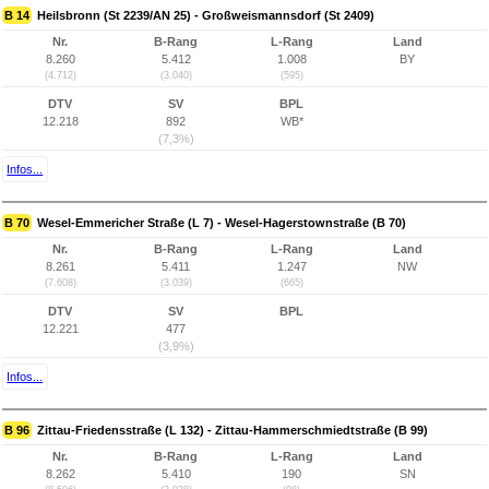
B 14
Heilsbronn (St 2239/AN 25) - Großweismannsdorf (St 2409)
Nr.
B-Rang
L-Rang
Land
8.260
5.412
1.008
BY
(4.712)
(3.040)
(595)
DTV
SV
BPL
12.218
892
WB*
(7,3%)
Infos...
B 70
Wesel-Emmericher Straße (L 7) - Wesel-Hagerstownstraße (B 70)
Nr.
B-Rang
L-Rang
Land
8.261
5.411
1.247
NW
(7.608)
(3.039)
(665)
DTV
SV
BPL
12.221
477
(3,9%)
Infos...
B 96
Zittau-Friedensstraße (L 132) - Zittau-Hammerschmiedtstraße (B 99)
Nr.
B-Rang
L-Rang
Land
8.262
5.410
190
SN