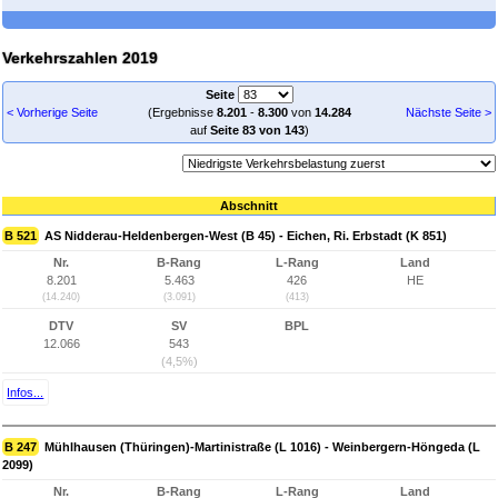
Verkehrszahlen 2019
Seite
< Vorherige Seite
(Ergebnisse
8.201
-
8.300
von
14.284
Nächste Seite >
auf
Seite 83 von 143
)
Abschnitt
B 521
AS Nidderau-Heldenbergen-West (B 45) - Eichen, Ri. Erbstadt (K 851)
Nr.
B-Rang
L-Rang
Land
8.201
5.463
426
HE
(14.240)
(3.091)
(413)
DTV
SV
BPL
12.066
543
(4,5%)
Infos...
B 247
Mühlhausen (Thüringen)-Martinistraße (L 1016) - Weinbergern-Höngeda (L
2099)
Nr.
B-Rang
L-Rang
Land