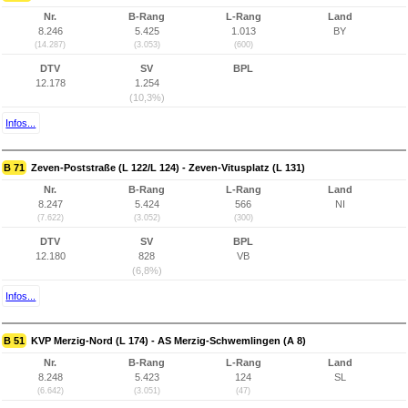
Nr.
B-Rang
L-Rang
Land
8.246
5.425
1.013
BY
(14.287)
(3.053)
(600)
DTV
SV
BPL
12.178
1.254
(10,3%)
Infos...
B 71
Zeven-Poststraße (L 122/L 124) - Zeven-Vitusplatz (L 131)
Nr.
B-Rang
L-Rang
Land
8.247
5.424
566
NI
(7.622)
(3.052)
(300)
DTV
SV
BPL
12.180
828
VB
(6,8%)
Infos...
B 51
KVP Merzig-Nord (L 174) - AS Merzig-Schwemlingen (A 8)
Nr.
B-Rang
L-Rang
Land
8.248
5.423
124
SL
(6.642)
(3.051)
(47)