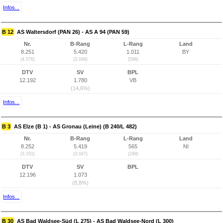
Infos...
B 12
AS Waltersdorf (PAN 26) - AS A 94 (PAN 59)
Nr.
B-Rang
L-Rang
Land
8.251
5.420
1.011
BY
(4.576)
(3.048)
(598)
DTV
SV
BPL
12.192
1.780
VB
(14,6%)
Infos...
B 3
AS Elze (B 1) - AS Gronau (Leine) (B 240/L 482)
Nr.
B-Rang
L-Rang
Land
8.252
5.419
565
NI
(3.151)
(3.047)
(299)
DTV
SV
BPL
12.196
1.073
(8,8%)
Infos...
B 30
AS Bad Waldsee-Süd (L 275) - AS Bad Waldsee-Nord (L 300)