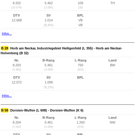
8.202
5.462
109
TH
(10.979)
(3.090)
(39)
DTV
SV
BPL
12.068
1.014
VB
(8,4%)
VB
Infos...
B 28
Horb am Neckar, Industriegebiet Heiligenfeld (L 355) - Horb am Neckar-
Hohenberg (B 32)
Nr.
B-Rang
L-Rang
Land
8.203
5.461
750
BW
(5.480)
(3.089)
(602)
DTV
SV
BPL
12.072
1.099
(9,1%)
Infos...
B 58
Dorsten-Wulfen (L 608) - Dorsten-Wulfen (K 6)
Nr.
B-Rang
L-Rang
Land
8.204
5.461
1.260
NW
(7.092)
(3.089)
(678)
DTV
SV
BPL