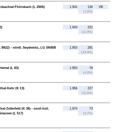
sbachtal-Flrörsbach (L 2905)
1.941
136
VB
(7,0%)
2)
1.943
231
(11,9%)
 8922) - nördl. Seydewitz, LG SN/BB
1.953
281
(14,4%)
lertal (L 83)
1.953
78
(4,0%)
thal-Kehr (K 13)
1.956
227
(11,6%)
hal-Zellerfeld (K 38) - nord-östl.
1.974
73
stausee (L 517)
(3,7%)