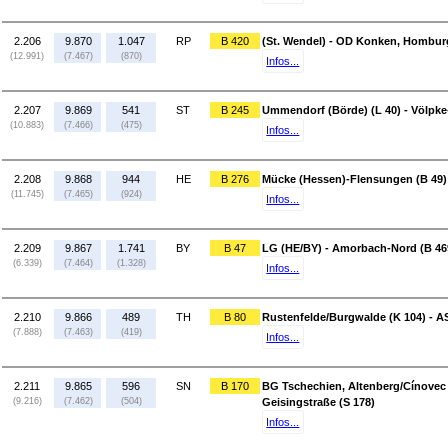
2.206
9.870
1.047
RP
B 420
(St. Wendel) - OD Konken, Homburg
(12.991)
(7.467)
(870)
Infos...
2.207
9.869
541
ST
B 245
Ummendorf (Börde) (L 40) - Völpke
(10.883)
(7.466)
(475)
Infos...
2.208
9.868
944
HE
B 276
Mücke (Hessen)-Flensungen (B 49) 
(11.745)
(7.465)
(924)
Infos...
2.209
9.867
1.741
BY
B 47
LG (HE/BY) - Amorbach-Nord (B 46
(6.339)
(7.464)
(1.328)
Infos...
2.210
9.866
489
TH
B 80
Rustenfelde/Burgwalde (K 104) - A
(7.888)
(7.463)
(419)
Infos...
2.211
9.865
596
SN
B 170
BG Tschechien, Altenberg/Cínovec (
(9.216)
(7.462)
(504)
Geisingstraße (S 178)
Infos...