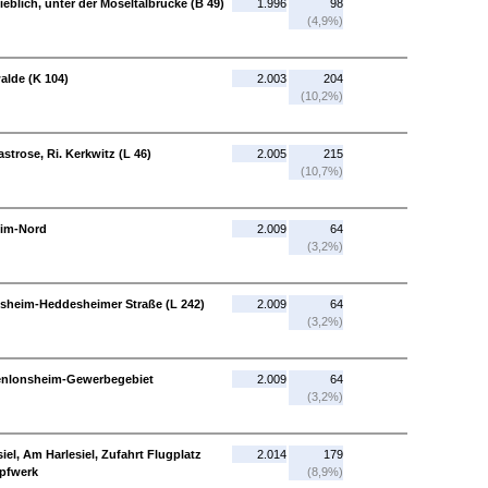
ieblich, unter der Moseltalbrücke (B 49)
1.996
98
(4,9%)
alde (K 104)
2.003
204
(10,2%)
trose, Ri. Kerkwitz (L 46)
2.005
215
(10,7%)
eim-Nord
2.009
64
(3,2%)
sheim-Heddesheimer Straße (L 242)
2.009
64
(3,2%)
enlonsheim-Gewerbegebiet
2.009
64
(3,2%)
iel, Am Harlesiel, Zufahrt Flugplatz
2.014
179
öpfwerk
(8,9%)