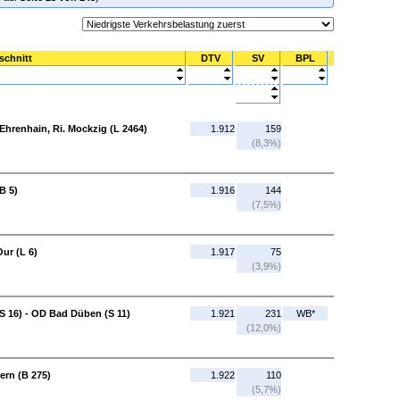
schnitt
DTV
SV
BPL
 Ehrenhain, Ri. Mockzig (L 2464)
1.912
159
(8,3%)
B 5)
1.916
144
(7,5%)
ur (L 6)
1.917
75
(3,9%)
(S 16) - OD Bad Düben (S 11)
1.921
231
WB*
(12,0%)
ern (B 275)
1.922
110
(5,7%)