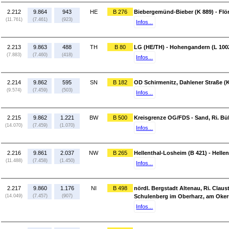
2.212
9.864
943
HE
B 276
Biebergemünd-Bieber (K 889) - Flör
(11.761)
(7.461)
(923)
Infos...
2.213
9.863
488
TH
B 80
LG (HE/TH) - Hohengandern (L 100
(7.883)
(7.460)
(418)
Infos...
2.214
9.862
595
SN
B 182
OD Schirmenitz, Dahlener Straße (K
(9.574)
(7.459)
(503)
Infos...
2.215
9.862
1.221
BW
B 500
Kreisgrenze OG/FDS - Sand, Ri. Büh
(14.070)
(7.459)
(1.070)
Infos...
2.216
9.861
2.037
NW
B 265
Hellenthal-Losheim (B 421) - Hellen
(11.488)
(7.458)
(1.450)
Infos...
2.217
9.860
1.176
NI
B 498
nördl. Bergstadt Altenau, Ri. Claust
(14.049)
(7.457)
(907)
Schulenberg im Oberharz, am Oker
Infos...