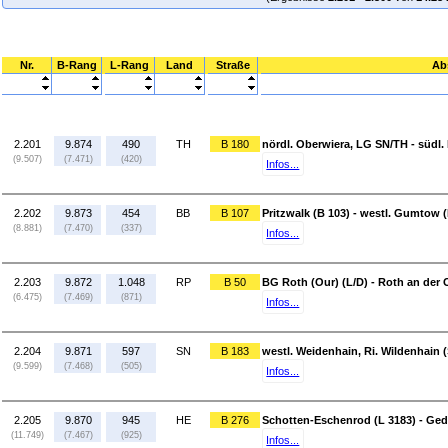
Nr.
B-Rang
L-Rang
Land
Straße
Ab
2.201
9.874
490
TH
B 180
nördl. Oberwiera, LG SN/TH - südl.
(9.507)
(7.471)
(420)
Infos...
2.202
9.873
454
BB
B 107
Pritzwalk (B 103) - westl. Gumtow (
(8.881)
(7.470)
(337)
Infos...
2.203
9.872
1.048
RP
B 50
BG Roth (Our) (L/D) - Roth an der O
(6.475)
(7.469)
(871)
Infos...
2.204
9.871
597
SN
B 183
westl. Weidenhain, Ri. Wildenhain 
(9.599)
(7.468)
(505)
Infos...
2.205
9.870
945
HE
B 276
Schotten-Eschenrod (L 3183) - Ged
(11.749)
(7.467)
(925)
Infos...