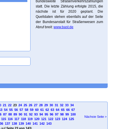
bundesweite Straßenverkehrszählungen
statt. Die letzte Zählung erfolgte 2015, die
nächste ist für 2020 geplant. Die
Quelldaten stehen ebenfalls auf der Seite
der Bundesanstalt für Straßenwesen zum
Abruf breit:
www.bast.de
0
21
22
23
24
25
26
27
28
29
30
31
32
33
34
53
54
55
56
57
58
59
60
61
62
63
64
65
66
67
6
87
88
89
90
91
92
93
94
95
96
97
98
99
100
Nächste Seite >
115
116
117
118
119
120
121
122
123
124
125
36
137
138
139
140
141
142
143
4
auf
Seite 23 von 143
)