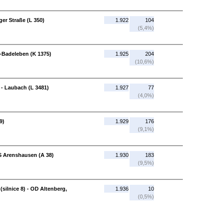
er Straße (L 350)
1.922
104
(5,4%)
-Badeleben (K 1375)
1.925
204
(10,6%)
- Laubach (L 3481)
1.927
77
(4,0%)
9)
1.929
176
(9,1%)
S Arenshausen (A 38)
1.930
183
(9,5%)
silnice 8) - OD Altenberg,
1.936
10
(0,5%)