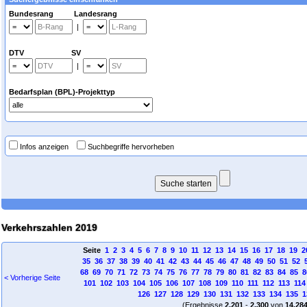
Bundesrang Landesrang
|
DTV SV
|
Bedarfsplan (BPL)-Projekttyp
Infos anzeigen
Suchbegriffe hervorheben
Verkehrszahlen 2019
Seite
1
2
3
4
5
6
7
8
9
10
11
12
13
14
15
16
17
18
19
2
35
36
37
38
39
40
41
42
43
44
45
46
47
48
49
50
51
52
68
69
70
71
72
73
74
75
76
77
78
79
80
81
82
83
84
85
8
< Vorherige Seite
101
102
103
104
105
106
107
108
109
110
111
112
113
114
126
127
128
129
130
131
132
133
134
135
1
(Ergebnisse
2.201
-
2.300
von
14.28