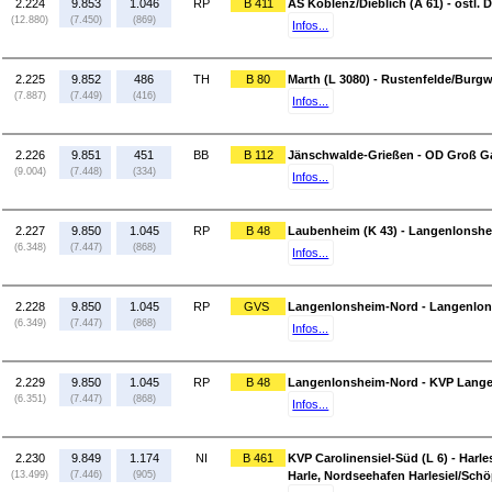
2.224
9.853
1.046
RP
B 411
AS Koblenz/Dieblich (A 61) - östl. D
(12.880)
(7.450)
(869)
Infos...
2.225
9.852
486
TH
B 80
Marth (L 3080) - Rustenfelde/Burgw
(7.887)
(7.449)
(416)
Infos...
2.226
9.851
451
BB
B 112
Jänschwalde-Grießen - OD Groß Gas
(9.004)
(7.448)
(334)
Infos...
2.227
9.850
1.045
RP
B 48
Laubenheim (K 43) - Langenlonsh
(6.348)
(7.447)
(868)
Infos...
2.228
9.850
1.045
RP
GVS
Langenlonsheim-Nord - Langenlon
(6.349)
(7.447)
(868)
Infos...
2.229
9.850
1.045
RP
B 48
Langenlonsheim-Nord - KVP Lang
(6.351)
(7.447)
(868)
Infos...
2.230
9.849
1.174
NI
B 461
KVP Carolinensiel-Süd (L 6) - Harles
(13.499)
(7.446)
(905)
Harle, Nordseehafen Harlesiel/Sch