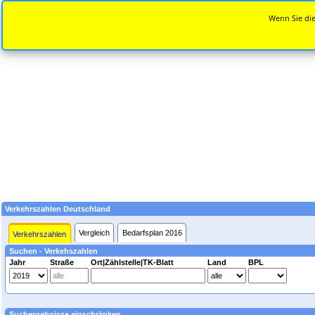
Wenn Sie die
Verkehrszahlen Deutschland
Vergleich
Bedarfsplan 2016
Verkehrszahlen
Suchen - Verkehszahlen
Jahr
Straße
Ort|Zählstelle|TK-Blatt
Land
BPL
Suchergebnisse einschränken