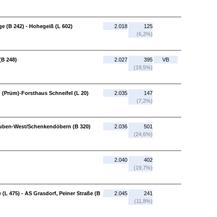
e (B 242) - Hohegeiß (L 602)
2.018
125
(6,2%)
(B 248)
2.027
395
VB
(19,5%)
 (Prüm)-Forsthaus Schneifel (L 20)
2.035
147
(7,2%)
 Guben-West/Schenkendöbern (B 320)
2.036
501
(24,6%)
2.040
402
(19,7%)
(L 475) - AS Grasdorf, Peiner Straße (B
2.045
241
(11,8%)