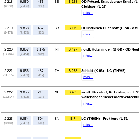
2.218
9.859
453
BB
B 168
OD Prötzel, Strausberger Straße (L 3
(9.138)
(7.456)
(336)
Gieldsorf (L 23)
Infos...
2.219
9.858
452
BB
B 179
OD Märkisch Buchholz (L 74) - östl.
(9.473)
(7.455)
(335)
Infos...
2.220
9.857
1.175
NI
B 497
nördl. Holzminden (B 64) - OD Neuh
(14.044)
(7.454)
(906)
Infos...
2.221
9.856
487
TH
B 278
Schleid (K 93) - LG (TH/HE)
(11.785)
(7.453)
(417)
Infos...
2.222
9.855
213
SL
B 405
westl. Ittersdorf, Ri. Leidingen (L 
(12.804)
(7.452)
(134)
Wallerfangen/Bedersdorf/Schreckli
Infos...
2.223
9.854
594
SN
B 7
LG (TH/SH) - Frohburg (L 51)
(3.980)
(7.451)
(502)
Infos...