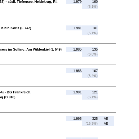
3) - südl. Tiefensee, Heidekrug, Ri.
1.979
160
(8,1%)
 Klein Köris (L 742)
1.981
101
(5,1%)
aus im Solling, Am Wildenkiel (L 549)
1.985
135
(6,8%)
1.986
167
(8,4%)
354) - BG Frankreich,
1.991
121
ng (D 918)
(6,1%)
1.995
325
VB
(16,3%)
VB