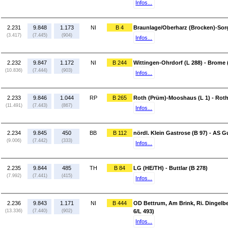
Infos...
2.231
9.848
1.173
NI
B 4
Braunlage/Oberharz (Brocken)-Sorg
(3.417)
(7.445)
(904)
Infos...
2.232
9.847
1.172
NI
B 244
Wittingen-Ohrdorf (L 288) - Brome 
(10.836)
(7.444)
(903)
Infos...
2.233
9.846
1.044
RP
B 265
Roth (Prüm)-Mooshaus (L 1) - Roth
(11.491)
(7.443)
(867)
Infos...
2.234
9.845
450
BB
B 112
nördl. Klein Gastrose (B 97) - AS
(9.006)
(7.442)
(333)
Infos...
2.235
9.844
485
TH
B 84
LG (HE/TH) - Buttlar (B 278)
(7.992)
(7.441)
(415)
Infos...
2.236
9.843
1.171
NI
B 444
OD Bettrum, Am Brink, Ri. Dingelbe 
(13.336)
(7.440)
(902)
6/L 493)
Infos...