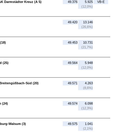
AK Darmstädter Kreuz (A 5)
49.376
5.925
VB-E
(12,0%)
49.420
13.146
(26,6%)
(18)
49.453
10.731
(21,7%)
d (25)
49.564
5.948
(12,0%)
 Breitengüßbach-Süd (20)
49.571
4.263
(8,6%)
n (24)
49.574
6.098
(12,3%)
isburg-Walsum (3)
49.575
1.041
(2,1%)