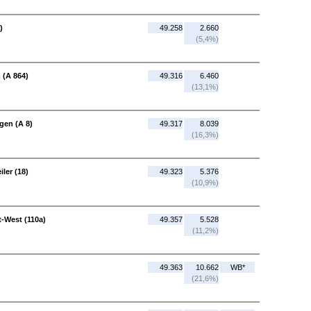
)
49.258
2.660
(5,4%)
 (A 864)
49.316
6.460
(13,1%)
gen (A 8)
49.317
8.039
(16,3%)
ler (18)
49.323
5.376
(10,9%)
t-West (110a)
49.357
5.528
(11,2%)
49.363
10.662
WB*
(21,6%)