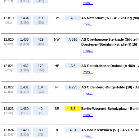
(1.274)
(1.331)
(410)
Infos...
12.819
1.434
211
BY
A 3
AS Nittendorf (97) - AS Sinzing (98)
(321)
(1.330)
(201)
Infos...
12.820
1.433
429
NW
A 516
AS Oberhausen-Sterkrade (Südteil)
(2.506)
(1.329)
(409)
Dorstener-/Steinbrinkstraße (K 15)
Infos...
12.821
1.432
179
HE
A 5
AD Reiskirchener Dreieck (A 480) - 
(455)
(1.328)
(161)
Infos...
12.822
1.431
134
NI
A 293
AS Oldenburg-Bürgerfelde (10) - A
(2.462)
(1.327)
(129)
Infos...
12.823
1.430
40
BE
B 5
Berlin-Westend-Scholzplatz - Berl
(3.588)
(107)
(1)
Infos...
12.824
1.429
80
RP
A 61
AS Bad Kreuznach (51) - AS Gau-Bi
(1.904)
(1.326)
(71)
Infos...