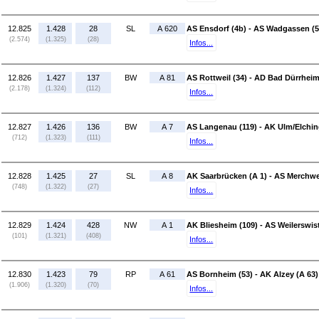
12.825
1.428
28
SL
A 620
AS Ensdorf (4b) - AS Wadgassen (5
(2.574)
(1.325)
(28)
Infos...
12.826
1.427
137
BW
A 81
AS Rottweil (34) - AD Bad Dürrheim
(2.178)
(1.324)
(112)
Infos...
12.827
1.426
136
BW
A 7
AS Langenau (119) - AK Ulm/Elchin
(712)
(1.323)
(111)
Infos...
12.828
1.425
27
SL
A 8
AK Saarbrücken (A 1) - AS Merchwei
(748)
(1.322)
(27)
Infos...
12.829
1.424
428
NW
A 1
AK Bliesheim (109) - AS Weilerswis
(101)
(1.321)
(408)
Infos...
12.830
1.423
79
RP
A 61
AS Bornheim (53) - AK Alzey (A 63)
(1.906)
(1.320)
(70)
Infos...