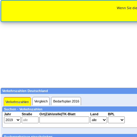
Wenn Sie die
Verkehrszahlen Deutschland
Vergleich
Bedarfsplan 2016
Verkehrszahlen
Suchen - Verkehszahlen
Jahr
Straße
Ort|Zählstelle|TK-Blatt
Land
BPL
Suchergebnisse einschränken