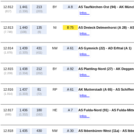
12.812
1.441
213
BY
A 8
AS Taufkirchen-Ost (94) - AK Münc
(817)
(1.336)
(203)
Infos...
12.813
1.440
135
NI
B 75
AS Dreieck Delmenhorst (A 28) - AS
(7.746)
(108)
(6)
Infos...
12.814
1.439
431
NW
A 61
AS Gymnich (22) - AD Erfttal (A 1)
(1.876)
(1.335)
(411)
Infos...
12.815
1.438
212
BY
A 92
AS Plattling-Nord (27) - AK Deggen
(2.209)
(1.334)
(202)
Infos...
12.816
1.437
81
RP
A 61
AK Mutterstadt (A 65) - AS Schiffer
(1.914)
(1.333)
(72)
Infos...
12.817
1.436
180
HE
A 7
AS Fulda-Nord (91) - AS Fulda-Mitte
(686)
(1.332)
(162)
Infos...
12.818
1.435
430
NW
A 30
AS Ibbenbüren-West (11a) - AS Ibb