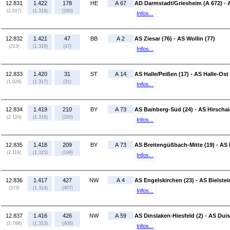
12.831
1.422
178
HE
A 67
AD Darmstadt/Griesheim (A 672) - 
(2.017)
(1.319)
(160)
Infos...
12.832
1.421
47
BB
A 2
AS Ziesar (76) - AS Wollin (77)
(213)
(1.318)
(47)
Infos...
12.833
1.420
31
ST
A 14
AS Halle/Peißen (17) - AS Halle-Ost 
(1.026)
(1.317)
(31)
Infos...
12.834
1.419
210
BY
A 73
AS Bamberg-Süd (24) - AS Hirschai
(2.124)
(1.316)
(200)
Infos...
12.835
1.418
209
BY
A 73
AS Breitengüßbach-Mitte (19) - AS
(2.119)
(1.315)
(199)
Infos...
12.836
1.417
427
NW
A 4
AS Engelskirchen (23) - AS Bielstei
(373)
(1.314)
(407)
Infos...
12.837
1.416
426
NW
A 59
AS Dinslaken-Hiesfeld (2) - AS Du
(1.788)
(1.313)
(406)
Infos...