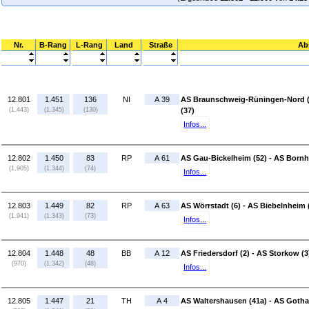
Nr.
B-Rang
L-Rang
Land
Straße
Ab
12.801
1.451
136
NI
A 39
AS Braunschweig-Rüningen-Nord (
(1.443)
(1.345)
(130)
(37)
Infos...
12.802
1.450
83
RP
A 61
AS Gau-Bickelheim (52) - AS Bornh
(1.905)
(1.344)
(74)
Infos...
12.803
1.449
82
RP
A 63
AS Wörrstadt (6) - AS Biebelnheim 
(1.941)
(1.343)
(73)
Infos...
12.804
1.448
48
BB
A 12
AS Friedersdorf (2) - AS Storkow (3
(970)
(1.342)
(48)
Infos...
12.805
1.447
21
TH
A 4
AS Waltershausen (41a) - AS Goth