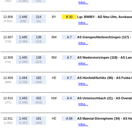
(392)
(1.341)
(21)
Infos...
12.806
1.446
214
BY
B 30
Lgr. BW/BY - AD Neu-Ulm, Ausbaue
(5.621)
(109)
(11)
Infos...
12.807
1.445
138
BW
A 7
AS Giengen/Herbrechtingen (117) -
(710)
(1.340)
(113)
Infos...
12.808
1.445
138
BW
A 7
AS Niederstotzingen (118) - AS Lan
(711)
(1.340)
(113)
Infos...
12.809
1.444
182
HE
A 7
AS Hünfeld/Schlitz (90) - AS Fulda-
(685)
(1.339)
(164)
Infos...
12.810
1.443
432
NW
A 4
AS Untereschbach (21) - AS Overat
(371)
(1.338)
(412)
Infos...
12.811
1.442
181
HE
A 66
AS Maintal-Dörnigheim (34) - AS H
(1.992)
(1.337)
(163)
Infos...