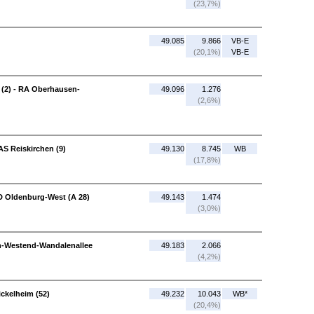
(23,7%)
49.085
9.866
VB-E
(20,1%)
VB-E
 (2) - RA Oberhausen-
49.096
1.276
(2,6%)
AS Reiskirchen (9)
49.130
8.745
WB
(17,8%)
D Oldenburg-West (A 28)
49.143
1.474
(3,0%)
in-Westend-Wandalenallee
49.183
2.066
(4,2%)
ckelheim (52)
49.232
10.043
WB*
(20,4%)