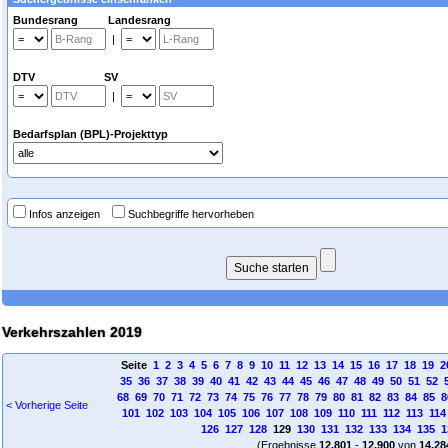
Bundesrang Landesrang
|
DTV SV
|
Bedarfsplan (BPL)-Projekttyp
Infos anzeigen
Suchbegriffe hervorheben
Verkehrszahlen 2019
Seite
1
2
3
4
5
6
7
8
9
10
11
12
13
14
15
16
17
18
19
2
35
36
37
38
39
40
41
42
43
44
45
46
47
48
49
50
51
52
68
69
70
71
72
73
74
75
76
77
78
79
80
81
82
83
84
85
8
< Vorherige Seite
101
102
103
104
105
106
107
108
109
110
111
112
113
114
126
127
128
129
130
131
132
133
134
135
1
(Ergebnisse
12.801
-
12.900
von
14.28