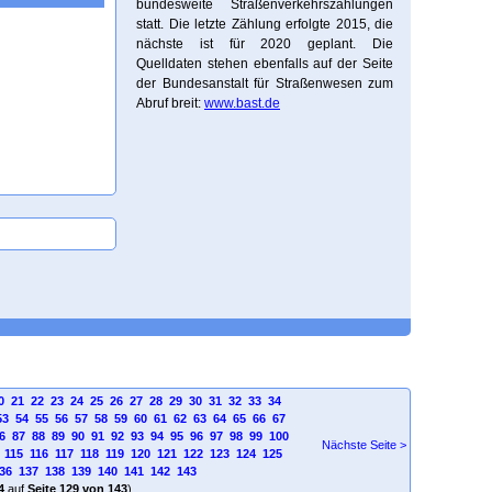
bundesweite Straßenverkehrszählungen
statt. Die letzte Zählung erfolgte 2015, die
nächste ist für 2020 geplant. Die
Quelldaten stehen ebenfalls auf der Seite
der Bundesanstalt für Straßenwesen zum
Abruf breit:
www.bast.de
0
21
22
23
24
25
26
27
28
29
30
31
32
33
34
53
54
55
56
57
58
59
60
61
62
63
64
65
66
67
6
87
88
89
90
91
92
93
94
95
96
97
98
99
100
Nächste Seite >
115
116
117
118
119
120
121
122
123
124
125
36
137
138
139
140
141
142
143
4
auf
Seite 129 von 143
)