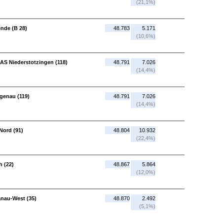
(21,1%)
nde (B 28)
48.783
5.171
(10,6%)
 AS Niederstotzingen (118)
48.791
7.026
(14,4%)
genau (119)
48.791
7.026
(14,4%)
Nord (91)
48.804
10.932
(22,4%)
h (22)
48.867
5.864
(12,0%)
anau-West (35)
48.870
2.492
(5,1%)