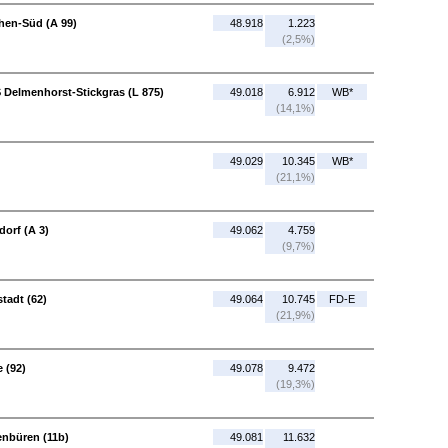
hen-Süd (A 99)
48.918
1.223
(2,5%)
 Delmenhorst-Stickgras (L 875)
49.018
6.912
WB*
(14,1%)
49.029
10.345
WB*
(21,1%)
dorf (A 3)
49.062
4.759
(9,7%)
stadt (62)
49.064
10.745
FD-E
(21,9%)
 (92)
49.078
9.472
(19,3%)
enbüren (11b)
49.081
11.632