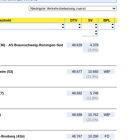
schnitt
DTV
SV
BPL
36) - AS Braunschweig-Rüningen-Süd
48.639
4.378
(9,0%)
eim (53)
48.677
10.660
WB*
(21,9%)
(7)
48.692
5.746
(11,8%)
)
48.698
10.762
WB*
(22,1%)
a-Boxberg (41b)
48.767
10.290
FD