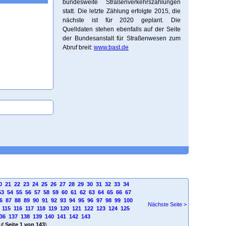
bundesweite Straßenverkehrszählungen
statt. Die letzte Zählung erfolgte 2015, die
nächste ist für 2020 geplant. Die
Quelldaten stehen ebenfalls auf der Seite
der Bundesanstalt für Straßenwesen zum
Abruf breit:
www.bast.de
0
21
22
23
24
25
26
27
28
29
30
31
32
33
34
53
54
55
56
57
58
59
60
61
62
63
64
65
66
67
6
87
88
89
90
91
92
93
94
95
96
97
98
99
100
Nächste Seite >
115
116
117
118
119
120
121
122
123
124
125
36
137
138
139
140
141
142
143
uf
Seite 1 von 143
)