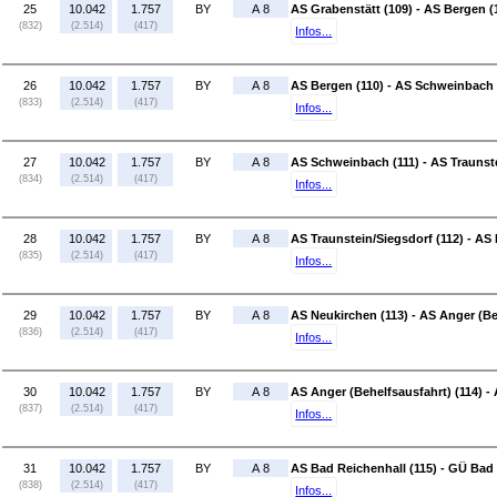
25
10.042
1.757
BY
A 8
AS Grabenstätt (109) - AS Bergen (
(832)
(2.514)
(417)
Infos...
26
10.042
1.757
BY
A 8
AS Bergen (110) - AS Schweinbach 
(833)
(2.514)
(417)
Infos...
27
10.042
1.757
BY
A 8
AS Schweinbach (111) - AS Traunste
(834)
(2.514)
(417)
Infos...
28
10.042
1.757
BY
A 8
AS Traunstein/Siegsdorf (112) - AS
(835)
(2.514)
(417)
Infos...
29
10.042
1.757
BY
A 8
AS Neukirchen (113) - AS Anger (Be
(836)
(2.514)
(417)
Infos...
30
10.042
1.757
BY
A 8
AS Anger (Behelfsausfahrt) (114) -
(837)
(2.514)
(417)
Infos...
31
10.042
1.757
BY
A 8
AS Bad Reichenhall (115) - GÜ Bad
(838)
(2.514)
(417)
Infos...