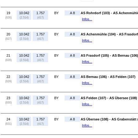
19
10.042
1.757
BY
A 8
AS Rohrdorf (103) - AS Achenmühle
(826)
(2.514)
(417)
Infos...
20
10.042
1.757
BY
A 8
AS Achenmühle (104) - AS Frasdorf
(827)
(2.514)
(417)
Infos...
21
10.042
1.757
BY
A 8
AS Frasdorf (105) - AS Bernau (106
(828)
(2.514)
(417)
Infos...
22
10.042
1.757
BY
A 8
AS Bernau (106) - AS Felden (107)
(829)
(2.514)
(417)
Infos...
23
10.042
1.757
BY
A 8
AS Felden (107) - AS Übersee (108)
(830)
(2.514)
(417)
Infos...
24
10.042
1.757
BY
A 8
AS Übersee (108) - AS Grabenstätt 
(831)
(2.514)
(417)
Infos...