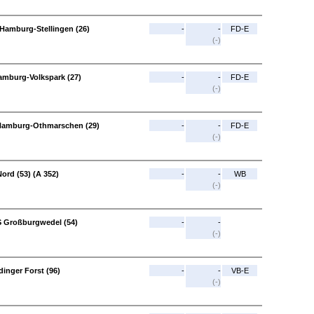
Hamburg-Stellingen (26)
-
-
FD-E
(-)
amburg-Volkspark (27)
-
-
FD-E
(-)
 Hamburg-Othmarschen (29)
-
-
FD-E
(-)
ord (53) (A 352)
-
-
WB
(-)
S Großburgwedel (54)
-
-
(-)
inger Forst (96)
-
-
VB-E
(-)