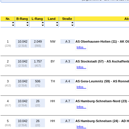
Nr.
B-Rang
L-Rang
Land
Straße
Ab
1
10.042
2.049
NW
A 3
AS Oberhausen-Holten (11) - AK O
(229)
(2.514)
(593)
Infos...
2
10.042
1.757
BY
A 3
AS Stockstadt (57) - AS Aschaffenb
(280)
(2.514)
(417)
Infos...
3
10.042
506
TH
A 4
AS Gera-Leumnitz (59) - AS Ronneb
(412)
(2.514)
(71)
Infos...
4
10.042
26
HH
A 7
AS Hamburg-Schnelsen-Nord (23) 
(617)
(2.514)
(22)
Infos...
5
10.042
26
HH
A 7
AS Hamburg-Schnelsen (24) - AD 
(618)
(2.514)
(22)
Infos...