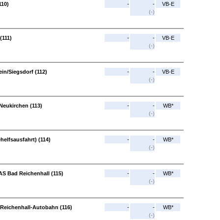
110)
-
-
VB-E
(-)
(111)
-
-
VB-E
(-)
in/Siegsdorf (112)
-
-
VB-E
(-)
 Neukirchen (113)
-
-
WB*
(-)
helfsausfahrt) (114)
-
-
WB*
(-)
 AS Bad Reichenhall (115)
-
-
WB*
(-)
 Reichenhall-Autobahn (116)
-
-
WB*
(-)