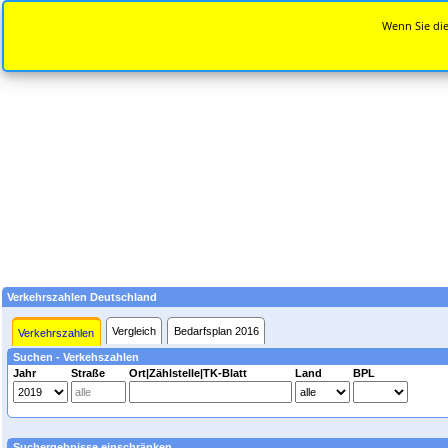
Wenn Sie die
Verkehrszahlen Deutschland
Vergleich
Bedarfsplan 2016
Verkehrszahlen
Suchen - Verkehszahlen
Jahr
Straße
Ort|Zählstelle|TK-Blatt
Land
BPL
Suchergebnisse einschränken