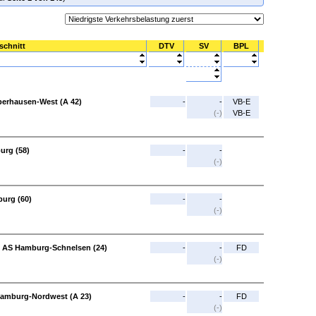
schnitt
DTV
SV
BPL
berhausen-West (A 42)
-
-
VB-E
(-)
VB-E
urg (58)
-
-
(-)
urg (60)
-
-
(-)
- AS Hamburg-Schnelsen (24)
-
-
FD
(-)
Hamburg-Nordwest (A 23)
-
-
FD
(-)