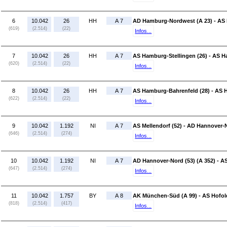
6
10.042
26
HH
A 7
AD Hamburg-Nordwest (A 23) - AS 
(619)
(2.514)
(22)
Infos...
7
10.042
26
HH
A 7
AS Hamburg-Stellingen (26) - AS H
(620)
(2.514)
(22)
Infos...
8
10.042
26
HH
A 7
AS Hamburg-Bahrenfeld (28) - AS
(622)
(2.514)
(22)
Infos...
9
10.042
1.192
NI
A 7
AS Mellendorf (52) - AD Hannover-N
(646)
(2.514)
(274)
Infos...
10
10.042
1.192
NI
A 7
AD Hannover-Nord (53) (A 352) - A
(647)
(2.514)
(274)
Infos...
11
10.042
1.757
BY
A 8
AK München-Süd (A 99) - AS Hofold
(818)
(2.514)
(417)
Infos...