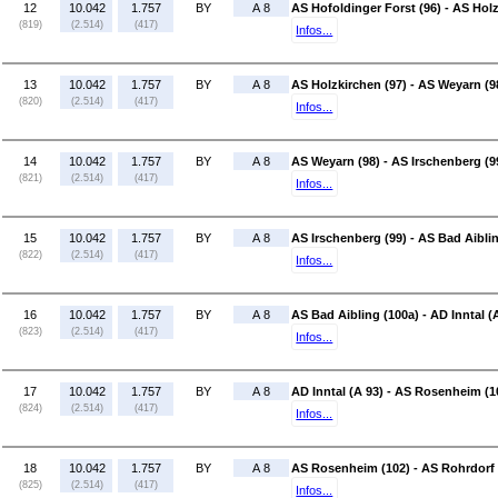
12
10.042
1.757
BY
A 8
AS Hofoldinger Forst (96) - AS Holz
(819)
(2.514)
(417)
Infos...
13
10.042
1.757
BY
A 8
AS Holzkirchen (97) - AS Weyarn (9
(820)
(2.514)
(417)
Infos...
14
10.042
1.757
BY
A 8
AS Weyarn (98) - AS Irschenberg (9
(821)
(2.514)
(417)
Infos...
15
10.042
1.757
BY
A 8
AS Irschenberg (99) - AS Bad Aibli
(822)
(2.514)
(417)
Infos...
16
10.042
1.757
BY
A 8
AS Bad Aibling (100a) - AD Inntal (
(823)
(2.514)
(417)
Infos...
17
10.042
1.757
BY
A 8
AD Inntal (A 93) - AS Rosenheim (1
(824)
(2.514)
(417)
Infos...
18
10.042
1.757
BY
A 8
AS Rosenheim (102) - AS Rohrdorf 
(825)
(2.514)
(417)
Infos...