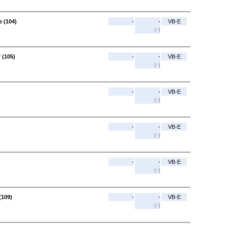
 (104)
-
-
VB-E
(-)
 (105)
-
-
VB-E
(-)
)
-
-
VB-E
(-)
-
-
VB-E
(-)
-
-
VB-E
(-)
(109)
-
-
VB-E
(-)