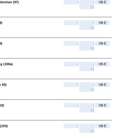
kirchen (97)
-
-
VB-E
(-)
8)
-
-
VB-E
(-)
9)
-
-
VB-E
(-)
ng (100a)
-
-
VB-E
(-)
A 93)
-
-
VB-E
(-)
02)
-
-
VB-E
(-)
(103)
-
-
VB-E
(-)