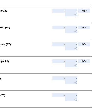
lledau
-
-
WB*
(-)
fen (66)
-
-
WB*
(-)
usen (67)
-
-
WB*
(-)
 (A 92)
-
-
WB*
(-)
)
-
-
(-)
 (70)
-
-
(-)