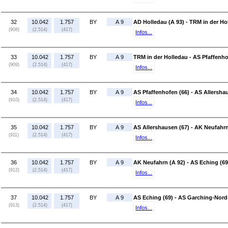
32
10.042
1.757
BY
A 9
AD Holledau (A 93) - TRM in der Ho
(908)
(2.514)
(417)
Infos...
33
10.042
1.757
BY
A 9
TRM in der Holledau - AS Pfaffenho
(909)
(2.514)
(417)
Infos...
34
10.042
1.757
BY
A 9
AS Pfaffenhofen (66) - AS Allersha
(910)
(2.514)
(417)
Infos...
35
10.042
1.757
BY
A 9
AS Allershausen (67) - AK Neufahrn
(911)
(2.514)
(417)
Infos...
36
10.042
1.757
BY
A 9
AK Neufahrn (A 92) - AS Eching (69
(912)
(2.514)
(417)
Infos...
37
10.042
1.757
BY
A 9
AS Eching (69) - AS Garching-Nord
(913)
(2.514)
(417)
Infos...