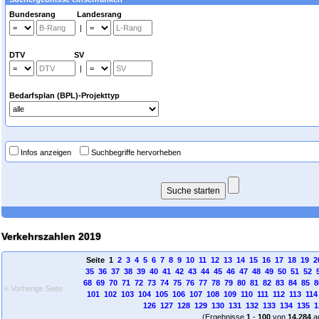
Bundesrang Landesrang
|
DTV SV
|
Bedarfsplan (BPL)-Projekttyp
Infos anzeigen
Suchbegriffe hervorheben
Verkehrszahlen 2019
Seite 1
2
3
4
5
6
7
8
9
10
11
12
13
14
15
16
17
18
19
2
35
36
37
38
39
40
41
42
43
44
45
46
47
48
49
50
51
52
68
69
70
71
72
73
74
75
76
77
78
79
80
81
82
83
84
85
8
< Vorherige Seite
101
102
103
104
105
106
107
108
109
110
111
112
113
114
126
127
128
129
130
131
132
133
134
135
1
(Ergebnisse
1
-
100
von
14.284
a