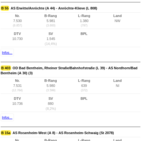
B 55
AS Erwitte/Anröchte (A 44) - Anröchte-Klieve (L 808)
Nr.
B-Rang
L-Rang
Land
7.530
5.981
1.380
NW
(6.857)
(3.600)
(797)
DTV
SV
BPL
10.730
1.545
(14,4%)
Infos...
B 403
OD Bad Bentheim, Rheiner Straße/Bahnhofstraße (L 39) - AS Nordhorn/Bad
Bentheim (A 30) (3)
Nr.
B-Rang
L-Rang
Land
7.531
5.980
639
NI
(12.764)
(3.599)
(372)
DTV
SV
BPL
10.736
880
(8,2%)
Infos...
B 15a
AS Rosenheim-West (A 8) - AS Rosenheim-Schwaig (St 2078)
Nr.
B-Rang
L-Rang
Land