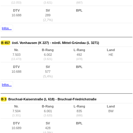
(12.053)
(3.621)
(687)
DTV
SV
BPL
10.688
289
(2,7%)
Infos...
B 457
östl. Vonhausen (K 227) - nördl. Mittel-Gründau (L 3271)
Nr.
B-Rang
L-Rang
Land
7.503
6.002
492
HE
(13.473)
(3.621)
(478)
DTV
SV
BPL
10.688
577
(5,4%)
Infos...
B 3
Bruchsal-Kaiserstraße (L 618) - Bruchsal-Friedrichstraße
Nr.
B-Rang
L-Rang
Land
7.504
6.001
835
BW
(3.301)
(3.620)
(686)
DTV
SV
BPL
10.689
428
(4,0%)