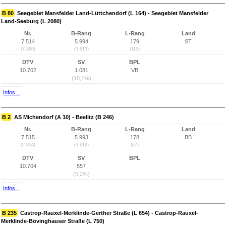
B 80
Seegebiet Mansfelder Land-Lüttchendorf (L 164) - Seegebiet Mansfelder
Land-Seeburg (L 2080)
Nr.
B-Rang
L-Rang
Land
7.514
5.994
179
ST
(7.890)
(3.613)
(115)
DTV
SV
BPL
10.702
1.081
VB
(10,1%)
Infos...
B 2
AS Michendorf (A 10) - Beelitz (B 246)
Nr.
B-Rang
L-Rang
Land
7.515
5.993
178
BB
(2.854)
(3.612)
(67)
DTV
SV
BPL
10.704
557
(5,2%)
Infos...
B 235
Castrop-Rauxel-Merklinde-Gerther Straße (L 654) - Castrop-Rauxel-
Merklinde-Bövinghauser Straße (L 750)