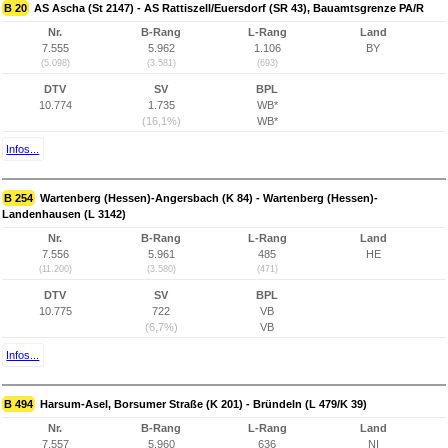
B 20
AS Ascha (St 2147) - AS Rattiszell/Euersdorf (SR 43), Bauamtsgrenze PA/R
Nr.
B-Rang
L-Rang
Land
7.555
5.962
1.106
BY
(5.098)
(3.581)
(693)
DTV
SV
BPL
10.774
1.735
WB*
(16,1%)
WB*
Infos...
B 254
Wartenberg (Hessen)-Angersbach (K 84) - Wartenberg (Hessen)-
Landenhausen (L 3142)
Nr.
B-Rang
L-Rang
Land
7.556
5.961
485
HE
(11.200)
(3.580)
(471)
DTV
SV
BPL
10.775
722
VB
(6,7%)
VB
Infos...
B 494
Harsum-Asel, Borsumer Straße (K 201) - Bründeln (L 479/K 39)
Nr.
B-Rang
L-Rang
Land
7.557
5.960
636
NI