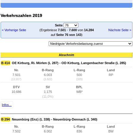
Verkehrszahlen 2019
Seite
< Vorherige Seite
(Ergebnisse
7.501
-
7.600
von
14.284
Nächste Seite >
auf
Seite 76 von 143
)
Abschnitt
B 414
OE Kirburg, Ri. Mörlen (L 287) - OD Kirburg, Langenbacher Straße (L 285)
Nr.
B-Rang
L-Rang
Land
7.501
6.003
500
RP
(12.917)
(3.622)
(335)
DTV
SV
BPL
10.686
1.175
WB*
(11,0%)
Infos...
B 294
Neuenbürg (Enz) (L 338) - Neuenbürg-Dennach (L 340)
Nr.
B-Rang
L-Rang
Land
7.502
6.002
836
BW