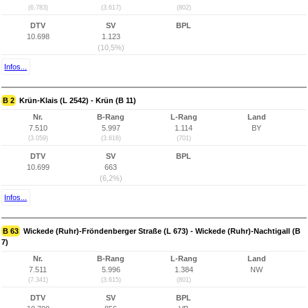
(6.783)
(3.617)
(802)
DTV
SV
BPL
10.698
1.123
(10,5%)
Infos...
B 2
Krün-Klais (L 2542) - Krün (B 11)
Nr.
B-Rang
L-Rang
Land
7.510
5.997
1.114
BY
(3.059)
(3.616)
(701)
DTV
SV
BPL
10.699
663
(6,2%)
Infos...
B 63
Wickede (Ruhr)-Fröndenberger Straße (L 673) - Wickede (Ruhr)-Nachtigall (B
7)
Nr.
B-Rang
L-Rang
Land
7.511
5.996
1.384
NW
(7.341)
(3.615)
(801)
DTV
SV
BPL