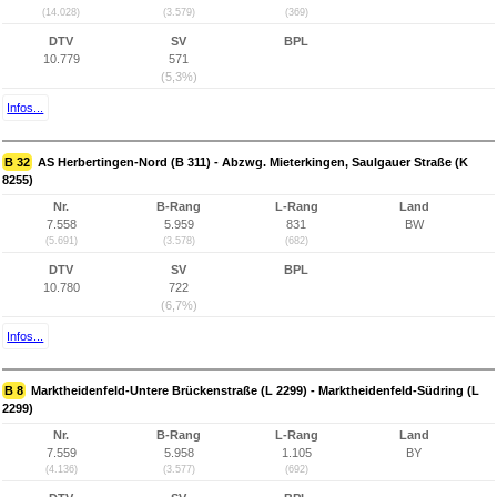
(14.028)
(3.579)
(369)
DTV
SV
BPL
10.779
571
(5,3%)
Infos...
B 32
AS Herbertingen-Nord (B 311) - Abzwg. Mieterkingen, Saulgauer Straße (K
8255)
Nr.
B-Rang
L-Rang
Land
7.558
5.959
831
BW
(5.691)
(3.578)
(682)
DTV
SV
BPL
10.780
722
(6,7%)
Infos...
B 8
Marktheidenfeld-Untere Brückenstraße (L 2299) - Marktheidenfeld-Südring (L
2299)
Nr.
B-Rang
L-Rang
Land
7.559
5.958
1.105
BY
(4.136)
(3.577)
(692)