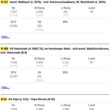
B 417
westl. Wallbach (L 3275) - östl. Ketternschwalbach, Ri. Bechtheim (L 3031)
Nr.
B-Rang
L-Rang
Land
7.507
6.000
491
HE
(12.944)
(3.619)
(477)
DTV
SV
BPL
10.691
396
(3,7%)
Infos...
B 468
AS Helmstadt (A 3/WÜ 31), im Irtenberger Wald - süd-westl. Waldbüttelbrunn,
östl. Helmstadt (B 8)
Nr.
B-Rang
L-Rang
Land
7.508
5.999
1.115
BY
(13.652)
(3.618)
(702)
DTV
SV
BPL
10.697
941
(8,8%)
Infos...
B 54
AS Olpe (L 512) - Olpe-Rhode (B 55)
Nr.
B-Rang
L-Rang
Land
7.509
5.998
1.385
NW