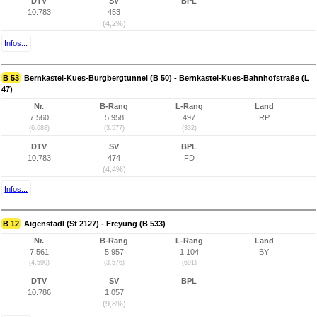
DTV
SV
BPL
10.783
453
(4,2%)
Infos...
B 53
Bernkastel-Kues-Burgbergtunnel (B 50) - Bernkastel-Kues-Bahnhofstraße (L
47)
Nr.
B-Rang
L-Rang
Land
7.560
5.958
497
RP
(6.688)
(3.577)
(332)
DTV
SV
BPL
10.783
474
FD
(4,4%)
Infos...
B 12
Aigenstadl (St 2127) - Freyung (B 533)
Nr.
B-Rang
L-Rang
Land
7.561
5.957
1.104
BY
(4.590)
(3.576)
(691)
DTV
SV
BPL
10.786
1.057
(9,8%)