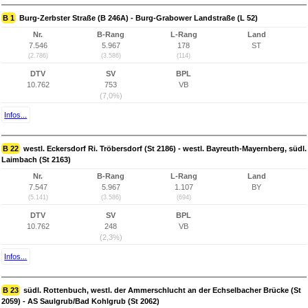
B 1
Burg-Zerbster Straße (B 246A) - Burg-Grabower Landstraße (L 52)
Nr.
B-Rang
L-Rang
Land
7.546
5.967
178
ST
(2.786)
(3.586)
(114)
DTV
SV
BPL
10.762
753
VB
(7,0%)
Infos...
B 22
westl. Eckersdorf Ri. Tröbersdorf (St 2186) - westl. Bayreuth-Mayernberg, südl.
Laimbach (St 2163)
Nr.
B-Rang
L-Rang
Land
7.547
5.967
1.107
BY
(5.141)
(3.586)
(694)
DTV
SV
BPL
10.762
248
VB
(2,3%)
Infos...
B 23
südl. Rottenbuch, westl. der Ammerschlucht an der Echselbacher Brücke (St
2059) - AS Saulgrub/Bad Kohlgrub (St 2062)