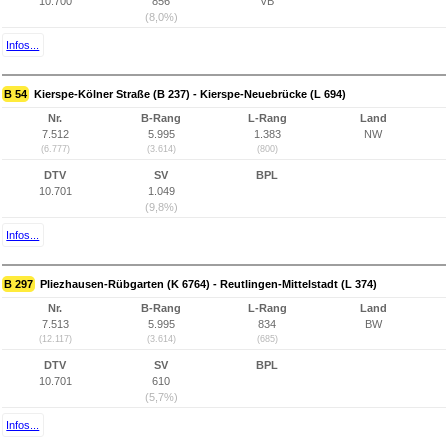
10.700
856
VB
(8,0%)
Infos...
B 54
Kierspe-Kölner Straße (B 237) - Kierspe-Neuebrücke (L 694)
Nr.
B-Rang
L-Rang
Land
7.512
5.995
1.383
NW
(6.777)
(3.614)
(800)
DTV
SV
BPL
10.701
1.049
(9,8%)
Infos...
B 297
Pliezhausen-Rübgarten (K 6764) - Reutlingen-Mittelstadt (L 374)
Nr.
B-Rang
L-Rang
Land
7.513
5.995
834
BW
(12.117)
(3.614)
(685)
DTV
SV
BPL
10.701
610
(5,7%)
Infos...