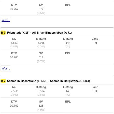
DTV
SV
BPL
10.767
377
(3,5%)
Infos...
B 7
Frienstedt (K 15) - AS Erfurt-Bindersleben (A 71)
Nr.
B-Rang
L-Rang
Land
7.551
5.965
144
TH
(3.931)
(3.584)
(74)
DTV
SV
BPL
10.768
614
(5,7%)
Infos...
B 7
Schmölln-Bachstraße (L 1361) - Schmölln-Bergstraße (L 1361)
Nr.
B-Rang
L-Rang
Land
7.552
5.964
143
TH
(3.969)
(3.583)
(73)
DTV
SV
BPL
10.769
528
(4,9%)