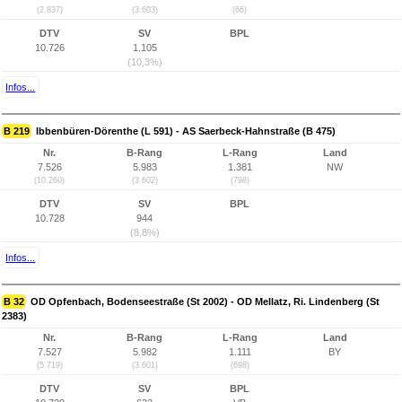
(2.837)
(3.603)
(66)
DTV
SV
BPL
10.726
1.105
(10,3%)
Infos...
B 219
Ibbenbüren-Dörenthe (L 591) - AS Saerbeck-Hahnstraße (B 475)
Nr.
B-Rang
L-Rang
Land
7.526
5.983
1.381
NW
(10.260)
(3.602)
(798)
DTV
SV
BPL
10.728
944
(8,8%)
Infos...
B 32
OD Opfenbach, Bodenseestraße (St 2002) - OD Mellatz, Ri. Lindenberg (St
2383)
Nr.
B-Rang
L-Rang
Land
7.527
5.982
1.111
BY
(5.719)
(3.601)
(698)
DTV
SV
BPL