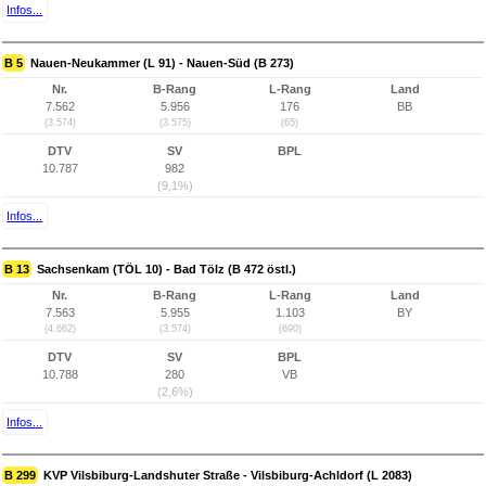
Infos...
B 5
Nauen-Neukammer (L 91) - Nauen-Süd (B 273)
Nr.
B-Rang
L-Rang
Land
7.562
5.956
176
BB
(3.574)
(3.575)
(65)
DTV
SV
BPL
10.787
982
(9,1%)
Infos...
B 13
Sachsenkam (TÖL 10) - Bad Tölz (B 472 östl.)
Nr.
B-Rang
L-Rang
Land
7.563
5.955
1.103
BY
(4.662)
(3.574)
(690)
DTV
SV
BPL
10.788
280
VB
(2,6%)
Infos...
B 299
KVP Vilsbiburg-Landshuter Straße - Vilsbiburg-Achldorf (L 2083)