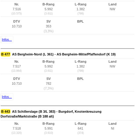
Nr.
B-Rang
L-Rang
Land
7.516
5.992
1.382
NW
(10.575)
(3.611)
(799)
DTV
SV
BPL
10.710
353
(3,3%)
Infos...
B 477
AS Bergheim-Nord (L 361) - AS Bergheim-Mitte/Pfaffendorf (K 19)
Nr.
B-Rang
L-Rang
Land
7.517
5.992
1.382
NW
(13.864)
(3.611)
(799)
DTV
SV
BPL
10.710
782
(7,3%)
Infos...
B 443
AS Schillerslage (B 3/L 383) - Burgdorf, Knotenkreuzung
Dorfstraße/Marktstraße (B 188 alt)
Nr.
B-Rang
L-Rang
Land
7.518
5.991
641
NI
(13.320)
(3.610)
(374)