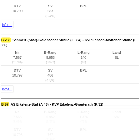
DTV
SV
BPL
10.790
583
(5,4%)
Infos...
B 268
Schmelz (Saar)-Goldbacher Straße (L 334) - KVP Lebach-Mottener Straße (L
336)
Nr.
B-Rang
L-Rang
Land
7.567
5.953
140
SL
(11.556)
(3.572)
(61)
DTV
SV
BPL
10.797
486
(4,5%)
Infos...
B 57
AS Erkelenz-Süd (A 46) - KVP Erkelenz-Granterath (K 32)
Nr.
B-Rang
L-Rang
Land
7.568
5.952
1.376
NW
(7.039)
(3.571)
(793)
DTV
SV
BPL
10.798
767
(7,1%)