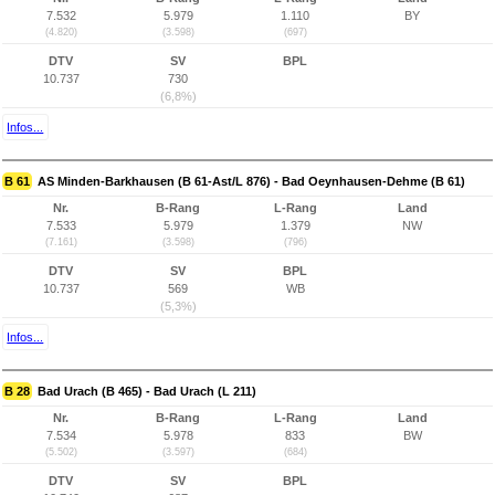
7.532
5.979
1.110
BY
(4.820)
(3.598)
(697)
DTV
SV
BPL
10.737
730
(6,8%)
Infos...
B 61
AS Minden-Barkhausen (B 61-Ast/L 876) - Bad Oeynhausen-Dehme (B 61)
Nr.
B-Rang
L-Rang
Land
7.533
5.979
1.379
NW
(7.161)
(3.598)
(796)
DTV
SV
BPL
10.737
569
WB
(5,3%)
Infos...
B 28
Bad Urach (B 465) - Bad Urach (L 211)
Nr.
B-Rang
L-Rang
Land
7.534
5.978
833
BW
(5.502)
(3.597)
(684)
DTV
SV
BPL