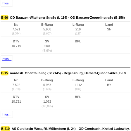
Infos...
B 96
OD Bautzen-Witchener Straße (L 114) - OD Bautzen-Zeppelinstraße (B 156)
Nr.
B-Rang
L-Rang
Land
7.521
5.988
219
SN
(8.574)
(3.607)
(127)
DTV
SV
BPL
10.719
600
(5,6%)
Infos...
B 15
nordöstl. Obertraubling (St 2145) - Regensburg, Herbert-Quandt-Allee, BLG
Nr.
B-Rang
L-Rang
Land
7.522
5.987
1.112
BY
(4.780)
(3.606)
(699)
DTV
SV
BPL
10.721
1.072
(10,0%)
Infos...
B 410
AS Gerolstein-West, Ri. Müllenborn (L 24) - OD Gerolstein, Kreisel Ludowicy,