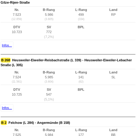
Gilze-Rijen-Straße
Nr.
B-Rang
L-Rang
Land
7.523
5.986
499
RP
(12.859)
(3.605)
(334)
DTV
SV
BPL
10.723
772
(7,2%)
Infos...
B 268
Heusweiler-Eiweiler-Reisbachstraße (L 339) - Heusweiler-Eiweiler-Lebacher
Straße (L 305)
Nr.
B-Rang
L-Rang
Land
7.524
5.985
141
SL
(11.561)
(3.604)
(62)
DTV
SV
BPL
10.725
547
(5,1%)
Infos...
B 2
Felchow (L 284) - Angermünde (B 158)
Nr.
B-Rang
L-Rang
Land
7.525
5.984
177
BB