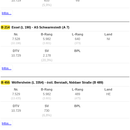
10.729
633
VB
(5,9%)
Infos...
B 214
Essel (L 190) - AS Schwarmstedt (A 7)
Nr.
B-Rang
L-Rang
Land
7.528
5.982
640
NI
(10.196)
(3.601)
(373)
DTV
SV
BPL
10.729
2.178
(20,3%)
Infos...
B 455
Wölfersheim (L 3354) - östl. Berstadt, Niddaer Straße (B 489)
Nr.
B-Rang
L-Rang
Land
7.529
5.982
489
HE
(13.435)
(3.601)
(475)
DTV
SV
BPL
10.729
730
(6,8%)
Infos...