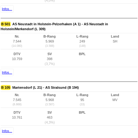
(4,0%)
Infos...
B 501
AS Neustadt in Holstein-Pelzerhaken (A 1) - AS Neustadt in
Holstein/Merkendorf (L 309)
Nr.
B-Rang
L-Rang
Land
7.544
5.969
249
SH
(14.080)
(3.588)
(148)
DTV
SV
BPL
10.759
398
(3,7%)
Infos...
B 105
Martensdorf (L 21) - AS Stralsund (B 194)
Nr.
B-Rang
L-Rang
Land
7.545
5.968
95
MV
(8.868)
(3.587)
(33)
DTV
SV
BPL
10.761
463
(4,3%)
Infos...