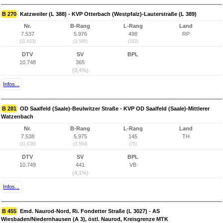
B 270
Katzweiler (L 388) - KVP Otterbach (Westpfalz)-Lauterstraße (L 389)
Nr.
B-Rang
L-Rang
Land
7.537
5.976
498
RP
(11.623)
(3.595)
(333)
DTV
SV
BPL
10.748
365
(3,4%)
Infos...
B 281
OD Saalfeld (Saale)-Beulwitzer Straße - KVP OD Saalfeld (Saale)-Mittlerer
Watzenbach
Nr.
B-Rang
L-Rang
Land
7.538
5.975
145
TH
(11.838)
(3.594)
(75)
DTV
SV
BPL
10.749
441
VB
(4,1%)
Infos...
B 455
Emd. Naurod-Nord, Ri. Fondetter Straße (L 3027) - AS
Wiesbaden/Niedernhausen (A 3), östl. Naurod, Kreisgrenze MTK