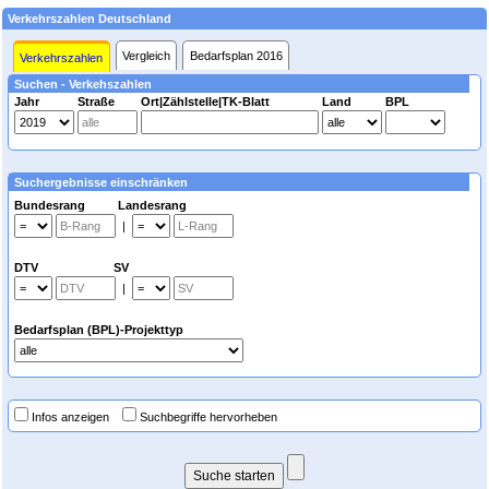
Verkehrszahlen Deutschland
Vergleich
Bedarfsplan 2016
Verkehrszahlen
Suchen - Verkehszahlen
Jahr
Straße
Ort|Zählstelle|TK-Blatt
Land
BPL
Suchergebnisse einschränken
Bundesrang Landesrang
|
DTV SV
|
Bedarfsplan (BPL)-Projekttyp
Infos anzeigen
Suchbegriffe hervorheben