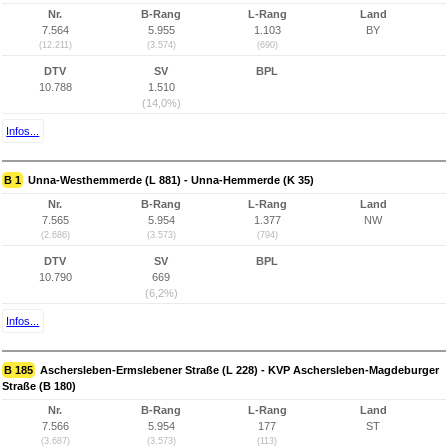
Nr.
B-Rang
L-Rang
Land
7.564
5.955
1.103
BY
(12.211)
(3.574)
(690)
DTV
SV
BPL
10.788
1.510
(14,0%)
Infos...
B 1
Unna-Westhemmerde (L 881) - Unna-Hemmerde (K 35)
Nr.
B-Rang
L-Rang
Land
7.565
5.954
1.377
NW
(2.686)
(3.573)
(794)
DTV
SV
BPL
10.790
669
(6,2%)
Infos...
B 185
Aschersleben-Ermslebener Straße (L 228) - KVP Aschersleben-Magdeburger
Straße (B 180)
Nr.
B-Rang
L-Rang
Land
7.566
5.954
177
ST
(3.687)
(3.573)
(113)