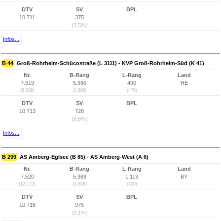
DTV
SV
BPL
10.711
375
(3,5%)
Infos...
B 44
Groß-Rohrheim-Schücostraße (L 3111) - KVP Groß-Rohrheim-Süd (K 41)
Nr.
B-Rang
L-Rang
Land
7.519
5.990
490
HE
(6.209)
(3.609)
(476)
DTV
SV
BPL
10.713
728
(6,8%)
Infos...
B 299
AS Amberg-Eglsee (B 85) - AS Amberg-West (A 6)
Nr.
B-Rang
L-Rang
Land
7.520
5.989
1.113
BY
(12.172)
(3.608)
(700)
DTV
SV
BPL
10.716
975
(9,1%)