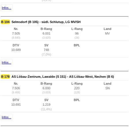
Infos...
B 104
Selmsdorf (B 105) - südl. Schlutup, LG MV/SH
Nr.
B-Rang
L-Rang
Land
7.505
6.001
96
MV
(8.840)
(3.620)
(34)
DTV
SV
BPL
10.689
748
(7,0%)
Infos...
B 178
AS Löbau-Zentrum, Lawalde (S 151) - AS Löbau-West, Nechen (B 6)
Nr.
B-Rang
L-Rang
Land
7.506
6.000
220
SN
(9.468)
(3.619)
(128)
DTV
SV
BPL
10.691
1.219
(11,4%)
Infos...