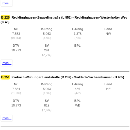
Infos...
B 225
Recklinghausen-Zeppelinstraße (L 551) - Recklinghausen-Westerholter Weg
(K 46)
Nr.
B-Rang
L-Rang
Land
7.553
5.963
1.378
NW
(10.364)
(3.582)
(795)
DTV
SV
BPL
10.773
291
(2,7%)
Infos...
B 251
Korbach-Wildunger Landstraße (B 252) - Waldeck-Sachsenhausen (B 485)
Nr.
B-Rang
L-Rang
Land
7.554
5.963
486
HE
(11.085)
(3.582)
(472)
DTV
SV
BPL
10.773
819
WB
(7,6%)
Infos...