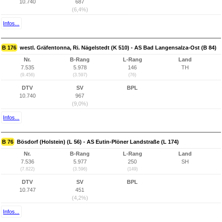
10.740
687
(6,4%)
Infos...
B 176
westl. Gräfentonna, Ri. Nägelstedt (K 510) - AS Bad Langensalza-Ost (B 84)
Nr.
B-Rang
L-Rang
Land
7.535
5.978
146
TH
(9.456)
(3.597)
(76)
DTV
SV
BPL
10.740
967
(9,0%)
Infos...
B 76
Bösdorf (Holstein) (L 56) - AS Eutin-Plöner Landstraße (L 174)
Nr.
B-Rang
L-Rang
Land
7.536
5.977
250
SH
(7.822)
(3.596)
(149)
DTV
SV
BPL
10.747
451
(4,2%)
Infos...