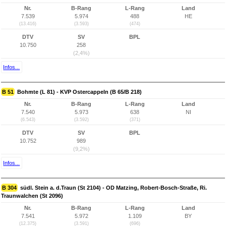
Nr.
B-Rang
L-Rang
Land
7.539
5.974
488
HE
(13.416)
(3.593)
(474)
DTV
SV
BPL
10.750
258
(2,4%)
Infos...
B 51
Bohmte (L 81) - KVP Ostercappeln (B 65/B 218)
Nr.
B-Rang
L-Rang
Land
7.540
5.973
638
NI
(6.543)
(3.592)
(371)
DTV
SV
BPL
10.752
989
(9,2%)
Infos...
B 304
südl. Stein a. d.Traun (St 2104) - OD Matzing, Robert-Bosch-Straße, Ri.
Traunwalchen (St 2096)
Nr.
B-Rang
L-Rang
Land
7.541
5.972
1.109
BY
(12.375)
(3.591)
(696)