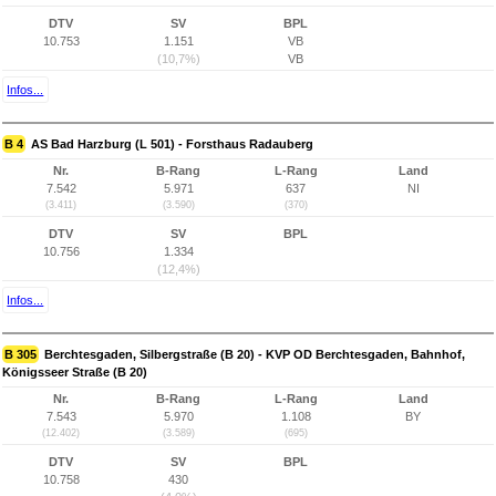
DTV
SV
BPL
10.753
1.151
VB
(10,7%)
VB
Infos...
B 4
AS Bad Harzburg (L 501) - Forsthaus Radauberg
Nr.
B-Rang
L-Rang
Land
7.542
5.971
637
NI
(3.411)
(3.590)
(370)
DTV
SV
BPL
10.756
1.334
(12,4%)
Infos...
B 305
Berchtesgaden, Silbergstraße (B 20) - KVP OD Berchtesgaden, Bahnhof,
Königsseer Straße (B 20)
Nr.
B-Rang
L-Rang
Land
7.543
5.970
1.108
BY
(12.402)
(3.589)
(695)
DTV
SV
BPL
10.758
430