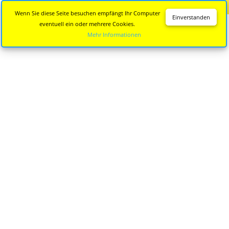
Diese Seite wird nicht mehr aktualisiert.
Zur neuen Seite
Wenn Sie diese Seite besuchen empfängt Ihr Computer
Einverstanden
eventuell ein oder mehrere Cookies.
Mehr Informationen