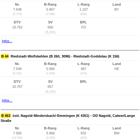
Nr.
B-Rang
L-Rang
Land
7.548
5.967
1.107
BY
(5.178)
(3.586)
(694)
DTV
SV
BPL
10.762
560
FD
(5,2%)
Infos...
B 44
Riedstadt-Wolfskehlen (B 26/L 3096) - Riedstadt-Goddelau (K 156)
Nr.
B-Rang
L-Rang
Land
7.549
5.966
487
HE
(6.201)
(3.585)
(473)
DTV
SV
BPL
10.767
657
(6,1%)
Infos...
B 463
östl. Nagold-Mindersbach/-Emmingen (K 4351) - OD Nagold, Calwer/Lange
Straße
Nr.
B-Rang
L-Rang
Land
7.550
5.966
832
BW
(13.540)
(3.585)
(683)