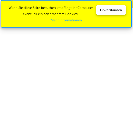
Diese Seite wird nicht mehr aktualisiert.
Zur neuen Seite
Wenn Sie diese Seite besuchen empfängt Ihr Computer
Einverstanden
eventuell ein oder mehrere Cookies.
Mehr Informationen