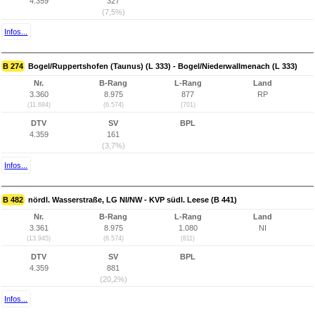
4.359
327
(7,5%)
Infos...
B 274
Bogel/Ruppertshofen (Taunus) (L 333) - Bogel/Niederwallmenach (L 333)
Nr.
B-Rang
L-Rang
Land
3.360
8.975
877
RP
(11.684)
(6.574)
(701)
DTV
SV
BPL
4.359
161
(3,7%)
Infos...
B 482
nördl. Wasserstraße, LG NI/NW - KVP südl. Leese (B 441)
Nr.
B-Rang
L-Rang
Land
3.361
8.975
1.080
NI
(13.945)
(6.574)
(811)
DTV
SV
BPL
4.359
881
(20,2%)
Infos...