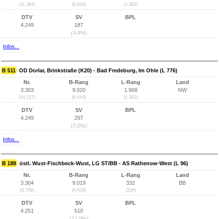
(11.364)
(6.619)
(1.382)
DTV
SV
BPL
4.249
187
(4,4%)
Infos...
B 511
OD Dorlar, Brinkstraße (K20) - Bad Fredeburg, Im Ohle (L 776)
Nr.
B-Rang
L-Rang
Land
3.303
9.020
1.968
NW
(14.157)
(6.619)
(1.382)
DTV
SV
BPL
4.249
297
(7,0%)
Infos...
B 188
östl. Wust-Fischbeck-Wust, LG ST/BB - AS Rathenow-West (L 96)
Nr.
B-Rang
L-Rang
Land
3.304
9.019
332
BB
(9.759)
(6.618)
(216)
DTV
SV
BPL
4.251
510
(12,0%)