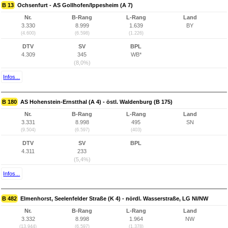
B 13
Ochsenfurt - AS Gollhofen/Ippesheim (A 7)
Nr.
B-Rang
L-Rang
Land
3.330
8.999
1.639
BY
(4.600)
(6.598)
(1.226)
DTV
SV
BPL
4.309
345
WB*
(8,0%)
Infos...
B 180
AS Hohenstein-Ernstthal (A 4) - östl. Waldenburg (B 175)
Nr.
B-Rang
L-Rang
Land
3.331
8.998
495
SN
(9.504)
(6.597)
(403)
DTV
SV
BPL
4.311
233
(5,4%)
Infos...
B 482
Elmenhorst, Seelenfelder Straße (K 4) - nördl. Wasserstraße, LG NI/NW
Nr.
B-Rang
L-Rang
Land
3.332
8.998
1.964
NW
(13.944)
(6.597)
(1.378)