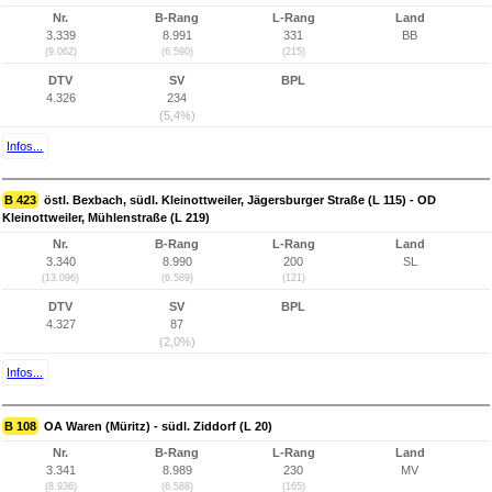
Nr.
B-Rang
L-Rang
Land
3.339
8.991
331
BB
(9.062)
(6.590)
(215)
DTV
SV
BPL
4.326
234
(5,4%)
Infos...
B 423
östl. Bexbach, südl. Kleinottweiler, Jägersburger Straße (L 115) - OD
Kleinottweiler, Mühlenstraße (L 219)
Nr.
B-Rang
L-Rang
Land
3.340
8.990
200
SL
(13.096)
(6.589)
(121)
DTV
SV
BPL
4.327
87
(2,0%)
Infos...
B 108
OA Waren (Müritz) - südl. Ziddorf (L 20)
Nr.
B-Rang
L-Rang
Land
3.341
8.989
230
MV
(8.936)
(6.588)
(165)