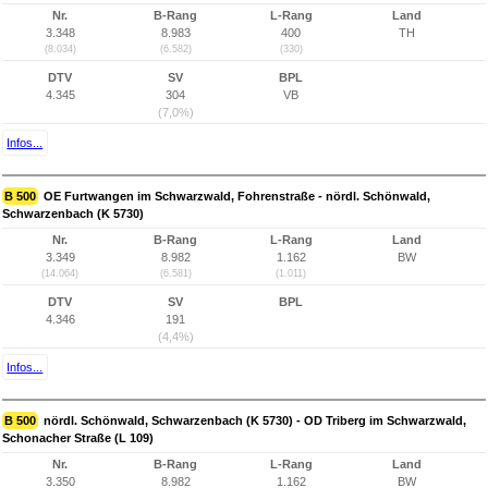
Nr.
B-Rang
L-Rang
Land
3.348
8.983
400
TH
(8.034)
(6.582)
(330)
DTV
SV
BPL
4.345
304
VB
(7,0%)
Infos...
B 500
OE Furtwangen im Schwarzwald, Fohrenstraße - nördl. Schönwald,
Schwarzenbach (K 5730)
Nr.
B-Rang
L-Rang
Land
3.349
8.982
1.162
BW
(14.064)
(6.581)
(1.011)
DTV
SV
BPL
4.346
191
(4,4%)
Infos...
B 500
nördl. Schönwald, Schwarzenbach (K 5730) - OD Triberg im Schwarzwald,
Schonacher Straße (L 109)
Nr.
B-Rang
L-Rang
Land
3.350
8.982
1.162
BW