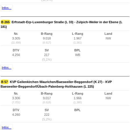
Infos...
B 265
Erftstadt-Erp-Luxemburger Straße (L 33) - Zülpich-Weiler in der Ebene (L
181)
Nr.
B-Rang
L-Rang
Land
3.305
9.018
1.967
NW
(11.466)
(6.617)
(1.381)
DTV
SV
BPL
4.256
217
WB
(5,1%)
Infos...
B 57
KVP Geilenkirchen-Waurichen/Baesweiler-Beggendorf (K 27) - KVP
Baesweiler-Beggendorf/Übach-Palenberg-Holthausen (L 225)
Nr.
B-Rang
L-Rang
Land
3.306
9.017
1.966
NW
(7.051)
(6.616)
(1.380)
DTV
SV
BPL
4.260
222
(5,2%)
Infos...