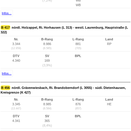
(7,2%)
WB
WB
Infos...
B 417
nördl. Holzappel, Ri. Horhausen (L 313) - westl. Laurenburg, Hauptstraße (L
322)
Nr.
B-Rang
L-Rang
Land
3.344
8.986
881
RP
(12.959)
(6.585)
(705)
DTV
SV
BPL
4.340
169
(3,9%)
Infos...
B 456
nördl. Grävenwiesbach, Ri. Brandoberndorf (L 3055) - südl. Dietenhausen,
Kreisgrenze (K 427)
Nr.
B-Rang
L-Rang
Land
3.345
8.985
876
HE
(13.447)
(6.584)
(857)
DTV
SV
BPL
4.341
365
(8,4%)