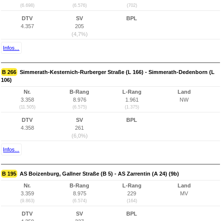
(6.698)
(6.576)
(702)
DTV
SV
BPL
4.357
205
(4,7%)
Infos...
B 266
Simmerath-Kesternich-Rurberger Straße (L 166) - Simmerath-Dedenborn (L
106)
Nr.
B-Rang
L-Rang
Land
3.358
8.976
1.961
NW
(11.505)
(6.575)
(1.375)
DTV
SV
BPL
4.358
261
(6,0%)
Infos...
B 195
AS Boizenburg, Gallner Straße (B 5) - AS Zarrentin (A 24) (9b)
Nr.
B-Rang
L-Rang
Land
3.359
8.975
229
MV
(9.863)
(6.574)
(164)
DTV
SV
BPL