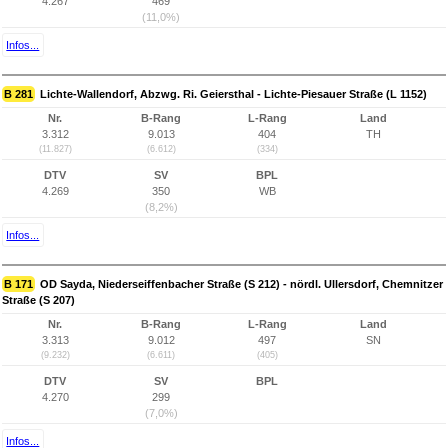
4.267
469
(11,0%)
Infos...
B 281
Lichte-Wallendorf, Abzwg. Ri. Geiersthal - Lichte-Piesauer Straße (L 1152)
Nr.
B-Rang
L-Rang
Land
3.312
9.013
404
TH
(11.827)
(6.612)
(334)
DTV
SV
BPL
4.269
350
WB
(8,2%)
Infos...
B 171
OD Sayda, Niederseiffenbacher Straße (S 212) - nördl. Ullersdorf, Chemnitzer
Straße (S 207)
Nr.
B-Rang
L-Rang
Land
3.313
9.012
497
SN
(9.232)
(6.611)
(405)
DTV
SV
BPL
4.270
299
(7,0%)
Infos...