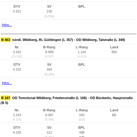
DTV
SV
BPL
4.331
238
(5,5%)
Infos...
B 463
nördl. Wildberg, Ri. Gültlingen (L 357) - OD Wildberg, Talstraße (L 349)
Nr.
B-Rang
L-Rang
Land
3.342
8.988
1.164
BW
(13.538)
(6.587)
(1.013)
DTV
SV
BPL
4.332
269
(6,2%)
Infos...
B 167
OD Temnitztal-Wildberg, Friedenstraße (L 166) - OD Bückwitz, Hauptstraße
(B 5)
Nr.
B-Rang
L-Rang
Land
3.343
8.987
330
BB
(9.116)
(6.586)
(214)
DTV
SV
BPL
4.335
312
WB