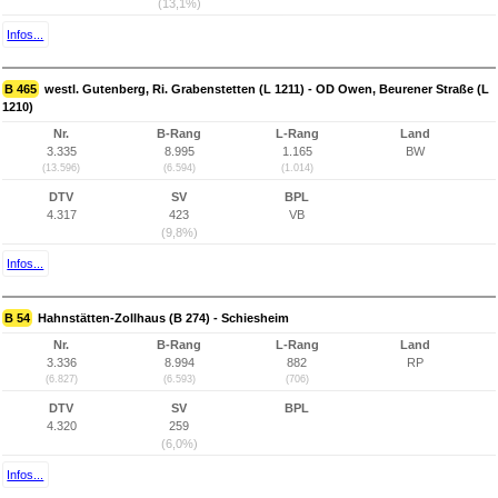
(13,1%)
Infos...
B 465
westl. Gutenberg, Ri. Grabenstetten (L 1211) - OD Owen, Beurener Straße (L
1210)
Nr.
B-Rang
L-Rang
Land
3.335
8.995
1.165
BW
(13.596)
(6.594)
(1.014)
DTV
SV
BPL
4.317
423
VB
(9,8%)
Infos...
B 54
Hahnstätten-Zollhaus (B 274) - Schiesheim
Nr.
B-Rang
L-Rang
Land
3.336
8.994
882
RP
(6.827)
(6.593)
(706)
DTV
SV
BPL
4.320
259
(6,0%)
Infos...