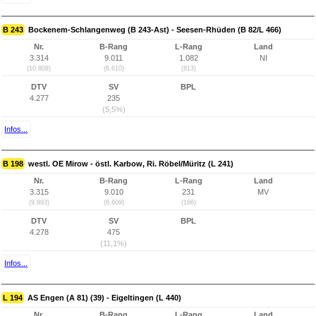
B 243
Bockenem-Schlangenweg (B 243-Ast) - Seesen-Rhüden (B 82/L 466)
Nr.
B-Rang
L-Rang
Land
3.314
9.011
1.082
NI
(10.808)
(6.610)
(813)
DTV
SV
BPL
4.277
235
(5,5%)
Infos...
B 198
westl. OE Mirow - östl. Karbow, Ri. Röbel/Müritz (L 241)
Nr.
B-Rang
L-Rang
Land
3.315
9.010
231
MV
(9.893)
(6.609)
(166)
DTV
SV
BPL
4.278
475
(11,1%)
Infos...
L 194
AS Engen (A 81) (39) - Eigeltingen (L 440)
Nr.
B-Rang
L-Rang
Land