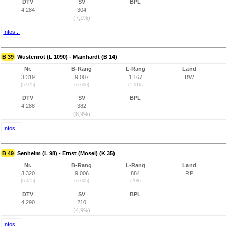
DTV
SV
BPL
4.284
304
(7,1%)
Infos...
B 39
Wüstenrot (L 1090) - Mainhardt (B 14)
Nr.
B-Rang
L-Rang
Land
3.319
9.007
1.167
BW
(5.975)
(6.606)
(1.016)
DTV
SV
BPL
4.288
382
(8,9%)
Infos...
B 49
Senheim (L 98) - Ernst (Mosel) (K 35)
Nr.
B-Rang
L-Rang
Land
3.320
9.006
884
RP
(6.415)
(6.605)
(708)
DTV
SV
BPL
4.290
210
(4,9%)
Infos...