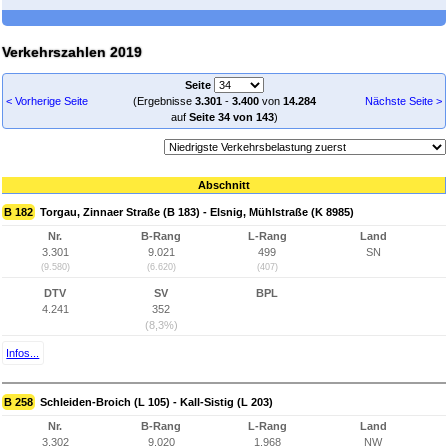
Verkehrszahlen 2019
Seite
< Vorherige Seite
(Ergebnisse
3.301
-
3.400
von
14.284
Nächste Seite >
auf
Seite 34 von 143
)
Abschnitt
B 182
Torgau, Zinnaer Straße (B 183) - Elsnig, Mühlstraße (K 8985)
Nr.
B-Rang
L-Rang
Land
3.301
9.021
499
SN
(9.580)
(6.620)
(407)
DTV
SV
BPL
4.241
352
(8,3%)
Infos...
B 258
Schleiden-Broich (L 105) - Kall-Sistig (L 203)
Nr.
B-Rang
L-Rang
Land
3.302
9.020
1.968
NW