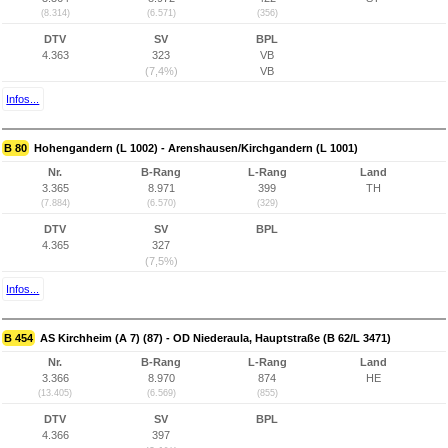
(8.314)
(6.571)
(356)
DTV
SV
BPL
4.363
323
VB
(7,4%)
VB
Infos...
B 80
Hohengandern (L 1002) - Arenshausen/Kirchgandern (L 1001)
Nr.
B-Rang
L-Rang
Land
3.365
8.971
399
TH
(7.884)
(6.570)
(329)
DTV
SV
BPL
4.365
327
(7,5%)
Infos...
B 454
AS Kirchheim (A 7) (87) - OD Niederaula, Hauptstraße (B 62/L 3471)
Nr.
B-Rang
L-Rang
Land
3.366
8.970
874
HE
(13.405)
(6.569)
(855)
DTV
SV
BPL
4.366
397