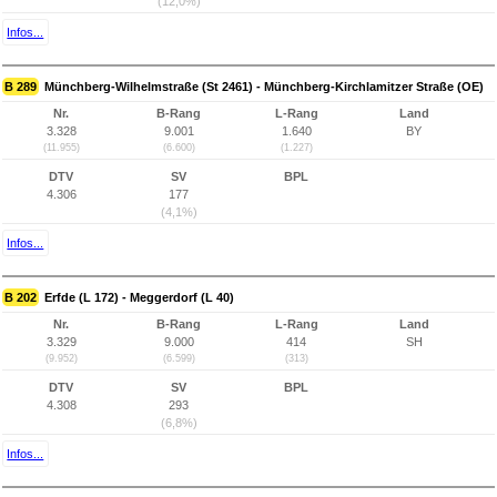
(12,0%)
Infos...
B 289
Münchberg-Wilhelmstraße (St 2461) - Münchberg-Kirchlamitzer Straße (OE)
Nr.
B-Rang
L-Rang
Land
3.328
9.001
1.640
BY
(11.955)
(6.600)
(1.227)
DTV
SV
BPL
4.306
177
(4,1%)
Infos...
B 202
Erfde (L 172) - Meggerdorf (L 40)
Nr.
B-Rang
L-Rang
Land
3.329
9.000
414
SH
(9.952)
(6.599)
(313)
DTV
SV
BPL
4.308
293
(6,8%)
Infos...