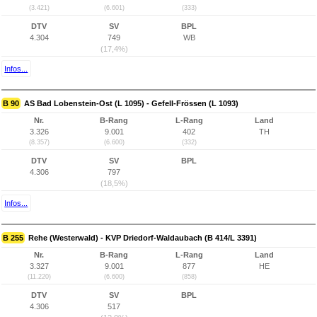
(3.421)
(6.601)
(333)
DTV
SV
BPL
4.304
749
WB
(17,4%)
Infos...
B 90
AS Bad Lobenstein-Ost (L 1095) - Gefell-Frössen (L 1093)
Nr.
B-Rang
L-Rang
Land
3.326
9.001
402
TH
(8.357)
(6.600)
(332)
DTV
SV
BPL
4.306
797
(18,5%)
Infos...
B 255
Rehe (Westerwald) - KVP Driedorf-Waldaubach (B 414/L 3391)
Nr.
B-Rang
L-Rang
Land
3.327
9.001
877
HE
(11.220)
(6.600)
(858)
DTV
SV
BPL
4.306
517