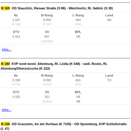
B 169
OD Stauchitz, Riesaer Straße (S 86) - Weichteritz, Ri. Salbitz (S 30)
Nr.
B-Rang
L-Rang
Land
3.337
8.993
494
SN
(9.168)
(6.592)
(402)
DTV
SV
BPL
4.322
847
VB
(19,6%)
Infos...
B 180
KVP nord-westl. Altenburg, Ri. Lödla (K 548) - südl. Rositz, Ri.
Altenburg/Oberzetzscha (K 222)
Nr.
B-Rang
L-Rang
Land
3.338
8.992
401
TH
(9.516)
(6.591)
(331)
DTV
SV
BPL
4.325
251
VB
(5,8%)
VB
Infos...
B 156
OD Graustein, An der Dorfaue (K 7105) - OD Spremberg, KVP Schloßstraße
(L 47)