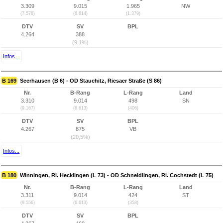
3.309
9.015
1.965
NW
(7.578)
(6.614)
(1.379)
DTV
SV
BPL
4.264
388
(9,1%)
Infos...
B 169
Seerhausen (B 6) - OD Stauchitz, Riesaer Straße (S 86)
Nr.
B-Rang
L-Rang
Land
3.310
9.014
498
SN
(9.167)
(6.613)
(406)
DTV
SV
BPL
4.267
875
VB
(20,5%)
Infos...
B 180
Winningen, Ri. Hecklingen (L 73) - OD Schneidlingen, Ri. Cochstedt (L 75)
Nr.
B-Rang
L-Rang
Land
3.311
9.014
424
ST
(9.556)
(6.613)
(358)
DTV
SV
BPL