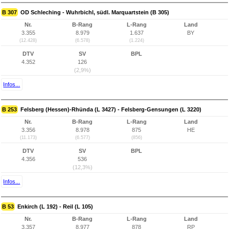
B 307
OD Schleching - Wuhrbichl, südl. Marquartstein (B 305)
Nr.
B-Rang
L-Rang
Land
3.355
8.979
1.637
BY
(12.428)
(6.578)
(1.224)
DTV
SV
BPL
4.352
126
(2,9%)
Infos...
B 253
Felsberg (Hessen)-Rhünda (L 3427) - Felsberg-Gensungen (L 3220)
Nr.
B-Rang
L-Rang
Land
3.356
8.978
875
HE
(11.173)
(6.577)
(856)
DTV
SV
BPL
4.356
536
(12,3%)
Infos...
B 53
Enkirch (L 192) - Reil (L 105)
Nr.
B-Rang
L-Rang
Land
3.357
8.977
878
RP