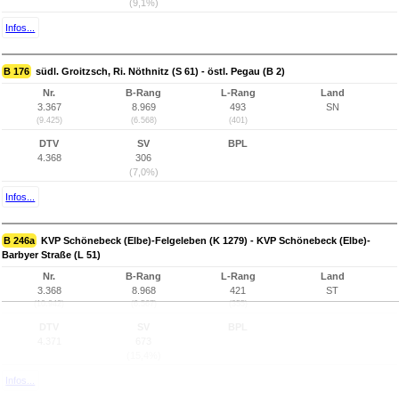
(9,1%)
Infos...
B 176
südl. Groitzsch, Ri. Nöthnitz (S 61) - östl. Pegau (B 2)
Nr.
B-Rang
L-Rang
Land
3.367
8.969
493
SN
(9.425)
(6.568)
(401)
DTV
SV
BPL
4.368
306
(7,0%)
Infos...
B 246a
KVP Schönebeck (Elbe)-Felgeleben (K 1279) - KVP Schönebeck (Elbe)-
Barbyer Straße (L 51)
Nr.
B-Rang
L-Rang
Land
3.368
8.968
421
ST
(10.942)
(6.567)
(355)
DTV
SV
BPL
4.371
673
(15,4%)
Infos...