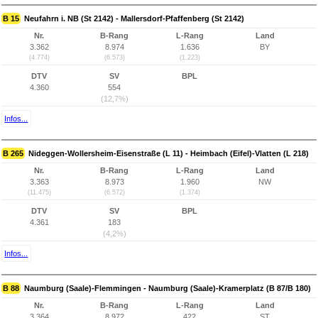
B 15
Neufahrn i. NB (St 2142) - Mallersdorf-Pfaffenberg (St 2142)
Nr.
B-Rang
L-Rang
Land
3.362
8.974
1.636
BY
(4.774)
(6.573)
(1.223)
DTV
SV
BPL
4.360
554
(12,7%)
Infos...
B 265
Nideggen-Wollersheim-Eisenstraße (L 11) - Heimbach (Eifel)-Vlatten (L 218)
Nr.
B-Rang
L-Rang
Land
3.363
8.973
1.960
NW
(11.475)
(6.572)
(1.374)
DTV
SV
BPL
4.361
183
(4,2%)
Infos...
B 88
Naumburg (Saale)-Flemmingen - Naumburg (Saale)-Kramerplatz (B 87/B 180)
Nr.
B-Rang
L-Rang
Land
3.364
8.972
422
ST