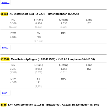
Infos...
B 303
AS Dietersdorf-Süd (St 2204) - Hafenpreppach (St 2428)
Nr.
B-Rang
L-Rang
Land
3.346
8.984
1.638
BY
(12.332)
(6.583)
(1.225)
DTV
SV
BPL
4.344
743
(17,1%)
Infos...
K 7507
Maselheim-Äpfingen (L 266/K 7507) - KVP AS Laupheim-Süd (B 30)
Nr.
B-Rang
L-Rang
Land
3.347
8.983
1.163
BW
(5.599)
(6.582)
(1.012)
DTV
SV
BPL
4.345
191
(4,4%)
Infos...
B 85
KVP Großbrembach (L 1058) - Buttelstedt, Abzwg. Ri. Nermsdorf (K 304)