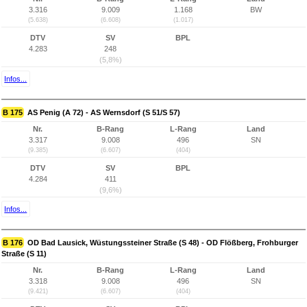
3.316
9.009
1.168
BW
(5.638)
(6.608)
(1.017)
DTV
SV
BPL
4.283
248
(5,8%)
Infos...
B 175
AS Penig (A 72) - AS Wernsdorf (S 51/S 57)
Nr.
B-Rang
L-Rang
Land
3.317
9.008
496
SN
(9.385)
(6.607)
(404)
DTV
SV
BPL
4.284
411
(9,6%)
Infos...
B 176
OD Bad Lausick, Wüstungssteiner Straße (S 48) - OD Flößberg, Frohburger
Straße (S 11)
Nr.
B-Rang
L-Rang
Land
3.318
9.008
496
SN
(9.421)
(6.607)
(404)