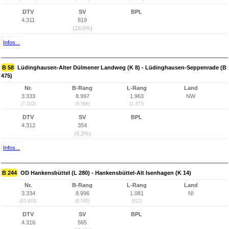
DTV
SV
BPL
4.311
819
(19,0%)
Infos...
B 58
Lüdinghausen-Alter Dülmener Landweg (K 8) - Lüdinghausen-Seppenrade (B
475)
Nr.
B-Rang
L-Rang
Land
3.333
8.997
1.963
NW
(7.102)
(6.596)
(1.377)
DTV
SV
BPL
4.312
354
(8,2%)
Infos...
B 244
OD Hankensbüttel (L 280) - Hankensbüttel-Alt Isenhagen (K 14)
Nr.
B-Rang
L-Rang
Land
3.334
8.996
1.081
NI
(10.833)
(6.595)
(812)
DTV
SV
BPL
4.316
565