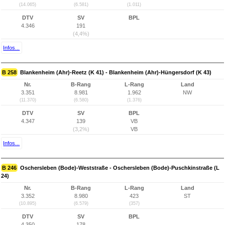
(14.065)
(6.581)
(1.011)
DTV
SV
BPL
4.346
191
(4,4%)
Infos...
B 258
Blankenheim (Ahr)-Reetz (K 41) - Blankenheim (Ahr)-Hüngersdorf (K 43)
Nr.
B-Rang
L-Rang
Land
3.351
8.981
1.962
NW
(11.370)
(6.580)
(1.376)
DTV
SV
BPL
4.347
139
VB
(3,2%)
VB
Infos...
B 246
Oschersleben (Bode)-Weststraße - Oschersleben (Bode)-Puschkinstraße (L
24)
Nr.
B-Rang
L-Rang
Land
3.352
8.980
423
ST
(10.895)
(6.579)
(357)
DTV
SV
BPL
4.350
178