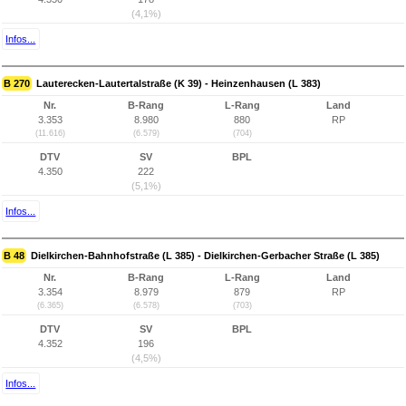
(4,1%)
Infos...
B 270
Lauterecken-Lautertalstraße (K 39) - Heinzenhausen (L 383)
Nr.
B-Rang
L-Rang
Land
3.353
8.980
880
RP
(11.616)
(6.579)
(704)
DTV
SV
BPL
4.350
222
(5,1%)
Infos...
B 48
Dielkirchen-Bahnhofstraße (L 385) - Dielkirchen-Gerbacher Straße (L 385)
Nr.
B-Rang
L-Rang
Land
3.354
8.979
879
RP
(6.365)
(6.578)
(703)
DTV
SV
BPL
4.352
196
(4,5%)
Infos...