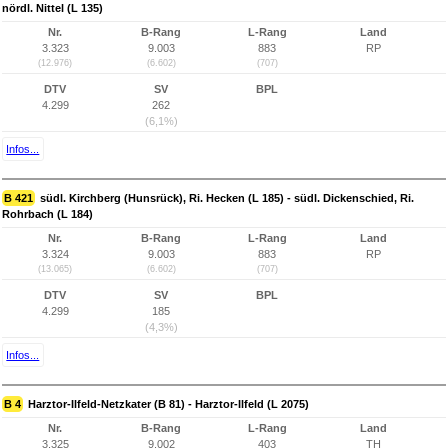
nördl. Nittel (L 135)
Nr.
B-Rang
L-Rang
Land
3.323
9.003
883
RP
(12.976)
(6.602)
(707)
DTV
SV
BPL
4.299
262
(6,1%)
Infos...
B 421
südl. Kirchberg (Hunsrück), Ri. Hecken (L 185) - südl. Dickenschied, Ri.
Rohrbach (L 184)
Nr.
B-Rang
L-Rang
Land
3.324
9.003
883
RP
(13.065)
(6.602)
(707)
DTV
SV
BPL
4.299
185
(4,3%)
Infos...
B 4
Harztor-Ilfeld-Netzkater (B 81) - Harztor-Ilfeld (L 2075)
Nr.
B-Rang
L-Rang
Land
3.325
9.002
403
TH