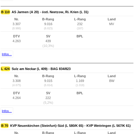
B 110
AS Jarmen (A 20) - östl. Neetzow, Ri. Krien (L 31)
Nr.
B-Rang
L-Rang
Land
3.307
9.016
232
MV
(8.986)
(6.615)
(167)
DTV
SV
BPL
4.263
439
(10,3%)
Infos...
L 424
Sulz am Neckar (L 409) - BAG 834/823
Nr.
B-Rang
L-Rang
Land
3.308
9.015
1.169
BW
(4.675)
(6.614)
(1.018)
DTV
SV
BPL
4.264
222
(5,2%)
Infos...
B 70
KVP Neuenkirchen (Steinfurt)-Süd (L 580/K 65) - KVP Wettringen (L 567/K 61)
Nr.
B-Rang
L-Rang
Land