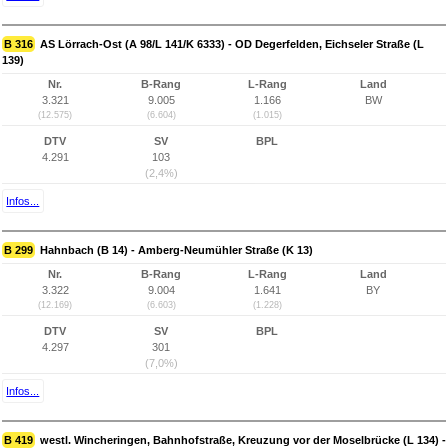
B 316
AS Lörrach-Ost (A 98/L 141/K 6333) - OD Degerfelden, Eichseler Straße (L
139)
Nr.
B-Rang
L-Rang
Land
3.321
9.005
1.166
BW
(12.575)
(6.604)
(1.015)
DTV
SV
BPL
4.291
103
(2,4%)
Infos...
B 299
Hahnbach (B 14) - Amberg-Neumühler Straße (K 13)
Nr.
B-Rang
L-Rang
Land
3.322
9.004
1.641
BY
(12.169)
(6.603)
(1.228)
DTV
SV
BPL
4.297
301
(7,0%)
Infos...
B 419
westl. Wincheringen, Bahnhofstraße, Kreuzung vor der Moselbrücke (L 134) -