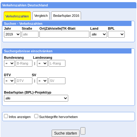
Verkehrszahlen Deutschland
Vergleich
Bedarfsplan 2016
Verkehrszahlen
Suchen - Verkehszahlen
Jahr
Straße
Ort|Zählstelle|TK-Blatt
Land
BPL
Suchergebnisse einschränken
Bundesrang Landesrang
|
DTV SV
|
Bedarfsplan (BPL)-Projekttyp
Infos anzeigen
Suchbegriffe hervorheben