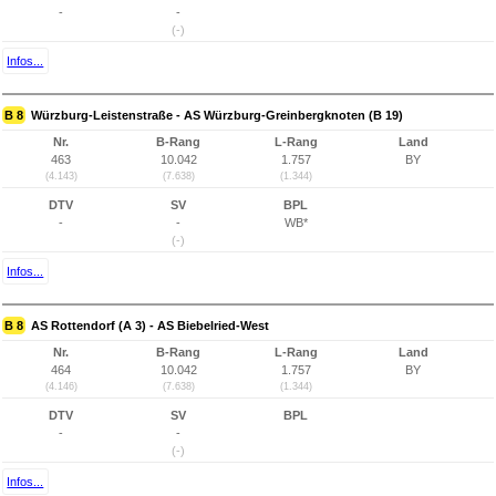
-
-
(-)
Infos...
B 8
Würzburg-Leistenstraße - AS Würzburg-Greinbergknoten (B 19)
Nr.
B-Rang
L-Rang
Land
463
10.042
1.757
BY
(4.143)
(7.638)
(1.344)
DTV
SV
BPL
-
-
WB*
(-)
Infos...
B 8
AS Rottendorf (A 3) - AS Biebelried-West
Nr.
B-Rang
L-Rang
Land
464
10.042
1.757
BY
(4.146)
(7.638)
(1.344)
DTV
SV
BPL
-
-
(-)
Infos...