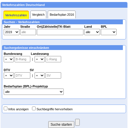
Verkehrszahlen Deutschland
Vergleich
Bedarfsplan 2016
Verkehrszahlen
Suchen - Verkehszahlen
Jahr
Straße
Ort|Zählstelle|TK-Blatt
Land
BPL
Suchergebnisse einschränken
Bundesrang Landesrang
|
DTV SV
|
Bedarfsplan (BPL)-Projekttyp
Infos anzeigen
Suchbegriffe hervorheben