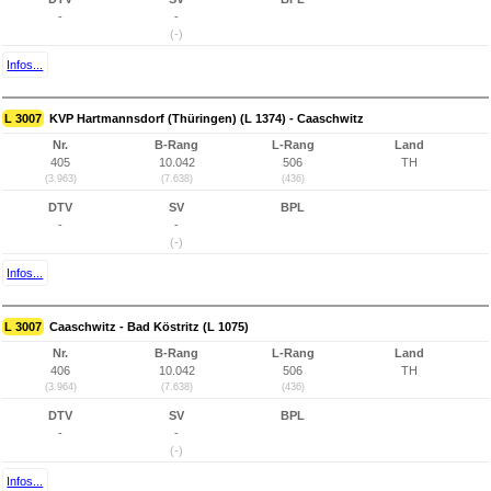
-
-
(-)
Infos...
L 3007
KVP Hartmannsdorf (Thüringen) (L 1374) - Caaschwitz
Nr.
B-Rang
L-Rang
Land
405
10.042
506
TH
(3.963)
(7.638)
(436)
DTV
SV
BPL
-
-
(-)
Infos...
L 3007
Caaschwitz - Bad Köstritz (L 1075)
Nr.
B-Rang
L-Rang
Land
406
10.042
506
TH
(3.964)
(7.638)
(436)
DTV
SV
BPL
-
-
(-)
Infos...