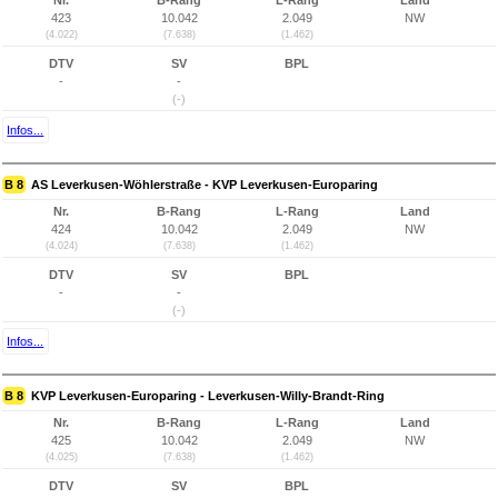
Nr.
B-Rang
L-Rang
Land
423
10.042
2.049
NW
(4.022)
(7.638)
(1.462)
DTV
SV
BPL
-
-
(-)
Infos...
B 8
AS Leverkusen-Wöhlerstraße - KVP Leverkusen-Europaring
Nr.
B-Rang
L-Rang
Land
424
10.042
2.049
NW
(4.024)
(7.638)
(1.462)
DTV
SV
BPL
-
-
(-)
Infos...
B 8
KVP Leverkusen-Europaring - Leverkusen-Willy-Brandt-Ring
Nr.
B-Rang
L-Rang
Land
425
10.042
2.049
NW
(4.025)
(7.638)
(1.462)
DTV
SV
BPL