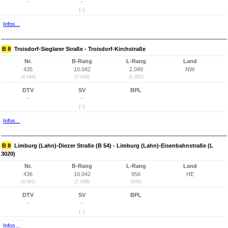
-
-
(-)
Infos...
B 8
Troisdorf-Sieglarer Straße - Troisdorf-Kirchstraße
Nr.
B-Rang
L-Rang
Land
435
10.042
2.049
NW
(4.044)
(7.638)
(1.462)
DTV
SV
BPL
-
-
(-)
Infos...
B 8
Limburg (Lahn)-Diezer Straße (B 54) - Limburg (Lahn)-Eisenbahnstraße (L
3020)
Nr.
B-Rang
L-Rang
Land
436
10.042
956
HE
(4.081)
(7.638)
(936)
DTV
SV
BPL
-
-
(-)
Infos...