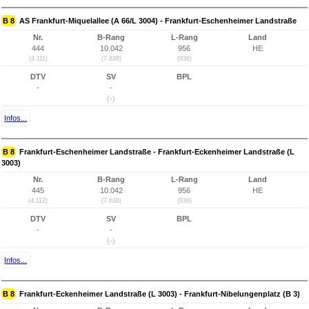
B 8
AS Frankfurt-Miquelallee (A 66/L 3004) - Frankfurt-Eschenheimer Landstraße
Nr.
B-Rang
L-Rang
Land
444
10.042
956
HE
(4.111)
(7.638)
(936)
DTV
SV
BPL
-
-
(-)
Infos...
B 8
Frankfurt-Eschenheimer Landstraße - Frankfurt-Eckenheimer Landstraße (L
3003)
Nr.
B-Rang
L-Rang
Land
445
10.042
956
HE
(4.112)
(7.638)
(936)
DTV
SV
BPL
-
-
(-)
Infos...
B 8
Frankfurt-Eckenheimer Landstraße (L 3003) - Frankfurt-Nibelungenplatz (B 3)