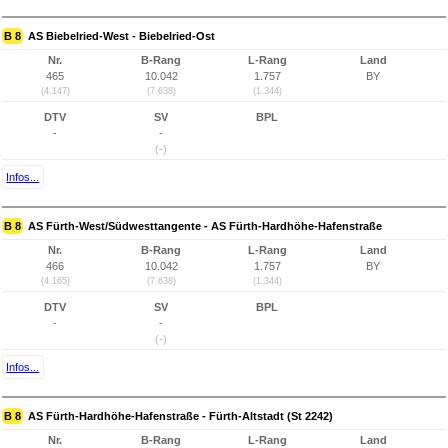
B 8
AS Biebelried-West - Biebelried-Ost
Nr.
B-Rang
L-Rang
Land
465
10.042
1.757
BY
(4.147)
(7.638)
(1.344)
DTV
SV
BPL
-
-
(-)
Infos...
B 8
AS Fürth-West/Südwesttangente - AS Fürth-Hardhöhe-Hafenstraße
Nr.
B-Rang
L-Rang
Land
466
10.042
1.757
BY
(4.165)
(7.638)
(1.344)
DTV
SV
BPL
-
-
(-)
Infos...
B 8
AS Fürth-Hardhöhe-Hafenstraße - Fürth-Altstadt (St 2242)
Nr.
B-Rang
L-Rang
Land