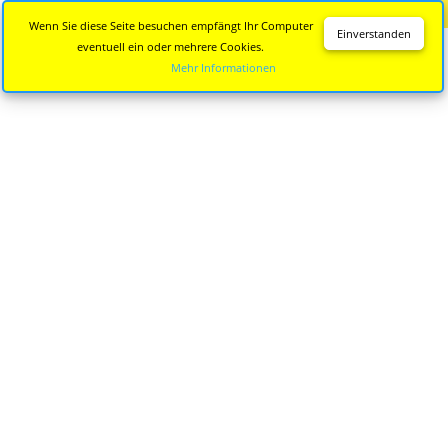
Diese Seite wird nicht mehr aktualisiert.
Zur neuen Seite
Wenn Sie diese Seite besuchen empfängt Ihr Computer
Einverstanden
eventuell ein oder mehrere Cookies.
Mehr Informationen