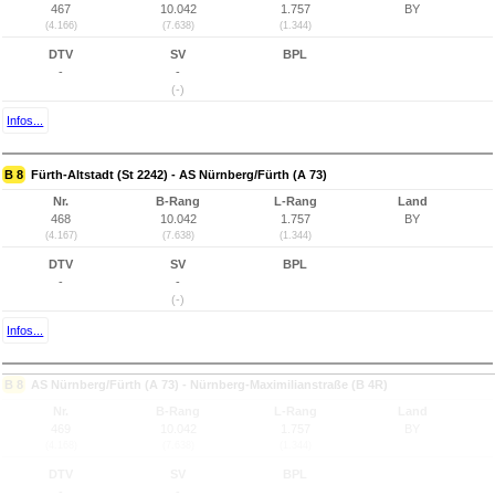
467
10.042
1.757
BY
(4.166)
(7.638)
(1.344)
DTV
SV
BPL
-
-
(-)
Infos...
B 8
Fürth-Altstadt (St 2242) - AS Nürnberg/Fürth (A 73)
Nr.
B-Rang
L-Rang
Land
468
10.042
1.757
BY
(4.167)
(7.638)
(1.344)
DTV
SV
BPL
-
-
(-)
Infos...
B 8
AS Nürnberg/Fürth (A 73) - Nürnberg-Maximilianstraße (B 4R)
Nr.
B-Rang
L-Rang
Land
469
10.042
1.757
BY
(4.168)
(7.638)
(1.344)
DTV
SV
BPL
-
-