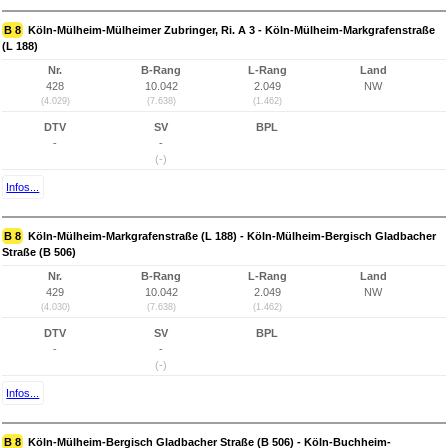
B 8
Köln-Mülheim-Mülheimer Zubringer, Ri. A 3 - Köln-Mülheim-Markgrafenstraße
(L 188)
Nr.
B-Rang
L-Rang
Land
428
10.042
2.049
NW
(4.029)
(7.638)
(1.462)
DTV
SV
BPL
-
-
(-)
Infos...
B 8
Köln-Mülheim-Markgrafenstraße (L 188) - Köln-Mülheim-Bergisch Gladbacher
Straße (B 506)
Nr.
B-Rang
L-Rang
Land
429
10.042
2.049
NW
(4.030)
(7.638)
(1.462)
DTV
SV
BPL
-
-
(-)
Infos...
B 8
Köln-Mülheim-Bergisch Gladbacher Straße (B 506) - Köln-Buchheim-