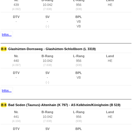
Nr.
B-Rang
L-Rang
Land
439
10.042
956
HE
(4.092)
(7.638)
(936)
DTV
SV
BPL
-
-
VB
(-)
VB
Infos...
B 8
Glashütten-Dornsweg - Glashütten-Schloßborn (L 3319)
Nr.
B-Rang
L-Rang
Land
440
10.042
956
HE
(4.097)
(7.638)
(936)
DTV
SV
BPL
-
-
VB
(-)
Infos...
B 8
Bad Soden (Taunus)-Altenhain (K 797) - AS Kelkheim/Königheim (B 519)
Nr.
B-Rang
L-Rang
Land
441
10.042
956
HE
(4.104)
(7.638)
(936)
DTV
SV
BPL