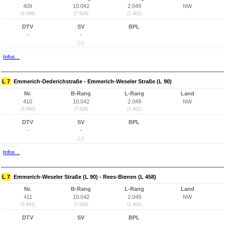
409
10.042
2.049
NW
(3.989)
(7.638)
(1.462)
DTV
SV
BPL
-
-
(-)
Infos...
L 7
Emmerich-Dederichstraße - Emmerich-Weseler Straße (L 90)
Nr.
B-Rang
L-Rang
Land
410
10.042
2.049
NW
(3.990)
(7.638)
(1.462)
DTV
SV
BPL
-
-
(-)
Infos...
L 7
Emmerich-Weseler Straße (L 90) - Rees-Bienen (L 458)
Nr.
B-Rang
L-Rang
Land
411
10.042
2.049
NW
(3.991)
(7.638)
(1.462)
DTV
SV
BPL