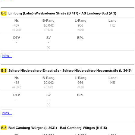
B 8
Limburg (Lahn)-Wiesbadener Straße (B 417) - AS Limburg-Süd (A 3)
Nr.
B-Rang
L-Rang
Land
437
10.042
956
HE
(4.083)
(7.638)
(936)
DTV
SV
BPL
-
-
(-)
Infos...
B 8
Selters-Niederselters-Emsstraße - Selters-Niederselters-Hessenstraße (L 3449)
Nr.
B-Rang
L-Rang
Land
438
10.042
956
HE
(4.088)
(7.638)
(936)
DTV
SV
BPL
-
-
(-)
Infos...
B 8
Bad Camberg-Würges (L 3031) - Bad Camberg-Würges (K 515)