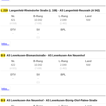
L 219
Langenfeld-Rheindorfer Straße (L 108) - AS Langenfeld-Reusrath (A 542)
Nr.
B-Rang
L-Rang
Land
421
10.042
2.049
NW
(4.018)
(7.638)
(1.462)
DTV
SV
BPL
-
-
(-)
Infos...
B 8
AS Leverkusen-Bismarckstraße - AS Leverkusen-Am Neuenhof
Nr.
B-Rang
L-Rang
Land
422
10.042
2.049
NW
(4.021)
(7.638)
(1.462)
DTV
SV
BPL
-
-
(-)
Infos...
B 8
AS Leverkusen-Am Neuenhof - AS Leverkusen-Bürrig-Olof-Palme-Straße