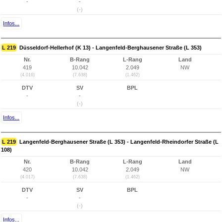
-
-
(-)
Infos...
L 219
Düsseldorf-Hellerhof (K 13) - Langenfeld-Berghausener Straße (L 353)
Nr.
B-Rang
L-Rang
Land
419
10.042
2.049
NW
(4.016)
(7.638)
(1.462)
DTV
SV
BPL
-
-
(-)
Infos...
L 219
Langenfeld-Berghausener Straße (L 353) - Langenfeld-Rheindorfer Straße (L
108)
Nr.
B-Rang
L-Rang
Land
420
10.042
2.049
NW
(4.017)
(7.638)
(1.462)
DTV
SV
BPL
-
-
(-)
Infos...