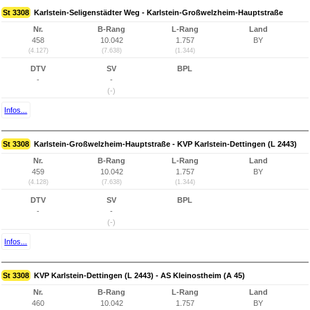
St 3308
Karlstein-Seligenstädter Weg - Karlstein-Großwelzheim-Hauptstraße
Nr.
B-Rang
L-Rang
Land
458
10.042
1.757
BY
(4.127)
(7.638)
(1.344)
DTV
SV
BPL
-
-
(-)
Infos...
St 3308
Karlstein-Großwelzheim-Hauptstraße - KVP Karlstein-Dettingen (L 2443)
Nr.
B-Rang
L-Rang
Land
459
10.042
1.757
BY
(4.128)
(7.638)
(1.344)
DTV
SV
BPL
-
-
(-)
Infos...
St 3308
KVP Karlstein-Dettingen (L 2443) - AS Kleinostheim (A 45)
Nr.
B-Rang
L-Rang
Land
460
10.042
1.757
BY