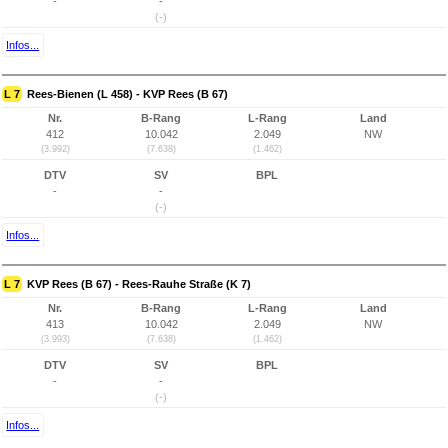
-
-
(-)
Infos...
L 7
Rees-Bienen (L 458) - KVP Rees (B 67)
Nr.
B-Rang
L-Rang
Land
412
10.042
2.049
NW
(3.992)
(7.638)
(1.462)
DTV
SV
BPL
-
-
(-)
Infos...
L 7
KVP Rees (B 67) - Rees-Rauhe Straße (K 7)
Nr.
B-Rang
L-Rang
Land
413
10.042
2.049
NW
(3.993)
(7.638)
(1.462)
DTV
SV
BPL
-
-
(-)
Infos...