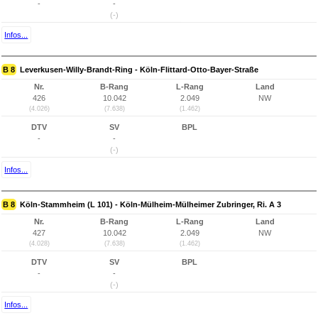
-
-
(-)
Infos...
B 8
Leverkusen-Willy-Brandt-Ring - Köln-Flittard-Otto-Bayer-Straße
Nr.
B-Rang
L-Rang
Land
426
10.042
2.049
NW
(4.026)
(7.638)
(1.462)
DTV
SV
BPL
-
-
(-)
Infos...
B 8
Köln-Stammheim (L 101) - Köln-Mülheim-Mülheimer Zubringer, Ri. A 3
Nr.
B-Rang
L-Rang
Land
427
10.042
2.049
NW
(4.028)
(7.638)
(1.462)
DTV
SV
BPL
-
-
(-)
Infos...