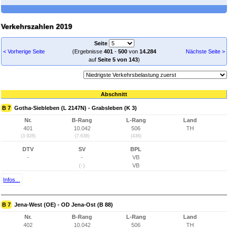
Verkehrszahlen 2019
Seite
< Vorherige Seite
(Ergebnisse
401
-
500
von
14.284
Nächste Seite >
auf
Seite 5 von 143
)
Abschnitt
B 7
Gotha-Siebleben (L 2147N) - Grabsleben (K 3)
Nr.
B-Rang
L-Rang
Land
401
10.042
506
TH
(3.928)
(7.638)
(436)
DTV
SV
BPL
-
-
VB
(-)
VB
Infos...
B 7
Jena-West (OE) - OD Jena-Ost (B 88)
Nr.
B-Rang
L-Rang
Land
402
10.042
506
TH