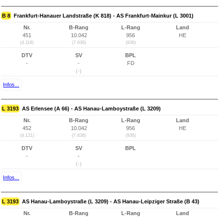
B 8
Frankfurt-Hanauer Landstraße (K 818) - AS Frankfurt-Mainkur (L 3001)
Nr.
B-Rang
L-Rang
Land
451
10.042
956
HE
(4.118)
(7.638)
(936)
DTV
SV
BPL
-
-
FD
(-)
Infos...
L 3193
AS Erlensee (A 66) - AS Hanau-Lamboystraße (L 3209)
Nr.
B-Rang
L-Rang
Land
452
10.042
956
HE
(4.121)
(7.638)
(936)
DTV
SV
BPL
-
-
(-)
Infos...
L 3193
AS Hanau-Lamboystraße (L 3209) - AS Hanau-Leipziger Straße (B 43)
Nr.
B-Rang
L-Rang
Land