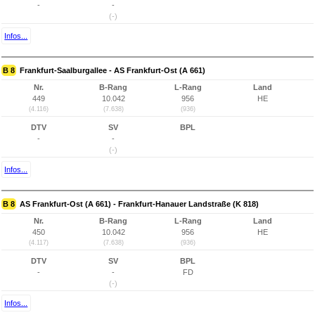
-
-
(-)
Infos...
B 8
Frankfurt-Saalburgallee - AS Frankfurt-Ost (A 661)
Nr.
B-Rang
L-Rang
Land
449
10.042
956
HE
(4.116)
(7.638)
(936)
DTV
SV
BPL
-
-
(-)
Infos...
B 8
AS Frankfurt-Ost (A 661) - Frankfurt-Hanauer Landstraße (K 818)
Nr.
B-Rang
L-Rang
Land
450
10.042
956
HE
(4.117)
(7.638)
(936)
DTV
SV
BPL
-
-
FD
(-)
Infos...