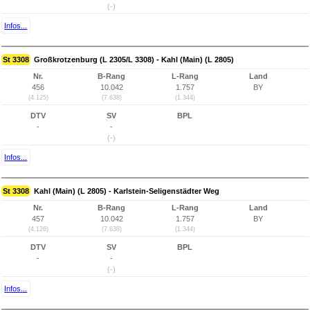
(-)
Infos...
St 3308
Großkrotzenburg (L 2305/L 3308) - Kahl (Main) (L 2805)
Nr.
B-Rang
L-Rang
Land
456
10.042
1.757
BY
(4.125)
(7.638)
(1.344)
DTV
SV
BPL
-
-
(-)
Infos...
St 3308
Kahl (Main) (L 2805) - Karlstein-Seligenstädter Weg
Nr.
B-Rang
L-Rang
Land
457
10.042
1.757
BY
(4.126)
(7.638)
(1.344)
DTV
SV
BPL
-
-
(-)
Infos...