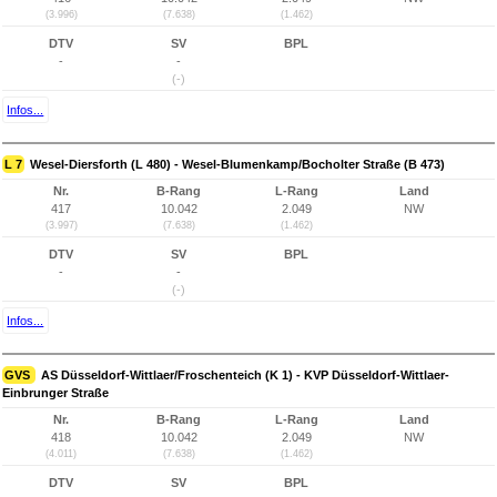
(3.996)
(7.638)
(1.462)
DTV
SV
BPL
-
-
(-)
Infos...
L 7
Wesel-Diersforth (L 480) - Wesel-Blumenkamp/Bocholter Straße (B 473)
Nr.
B-Rang
L-Rang
Land
417
10.042
2.049
NW
(3.997)
(7.638)
(1.462)
DTV
SV
BPL
-
-
(-)
Infos...
GVS
AS Düsseldorf-Wittlaer/Froschenteich (K 1) - KVP Düsseldorf-Wittlaer-
Einbrunger Straße
Nr.
B-Rang
L-Rang
Land
418
10.042
2.049
NW
(4.011)
(7.638)
(1.462)
DTV
SV
BPL