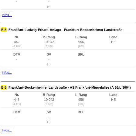
-
-
(-)
Infos...
B 8
Frankfurt-Ludwig-Erhard-Anlage - Frankfurt-Bockenheimer Landstraße
Nr.
B-Rang
L-Rang
Land
442
10.042
956
HE
(4.109)
(7.638)
(936)
DTV
SV
BPL
-
-
(-)
Infos...
B 8
Frankfurt-Bockenheimer Landstraße - AS Frankfurt-Miquelallee (A 66/L 3004)
Nr.
B-Rang
L-Rang
Land
443
10.042
956
HE
(4.110)
(7.638)
(936)
DTV
SV
BPL
-
-
(-)
Infos...