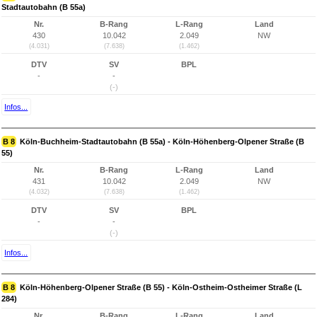
Stadtautobahn (B 55a)
Nr.
B-Rang
L-Rang
Land
430
10.042
2.049
NW
(4.031)
(7.638)
(1.462)
DTV
SV
BPL
-
-
(-)
Infos...
B 8
Köln-Buchheim-Stadtautobahn (B 55a) - Köln-Höhenberg-Olpener Straße (B
55)
Nr.
B-Rang
L-Rang
Land
431
10.042
2.049
NW
(4.032)
(7.638)
(1.462)
DTV
SV
BPL
-
-
(-)
Infos...
B 8
Köln-Höhenberg-Olpener Straße (B 55) - Köln-Ostheim-Ostheimer Straße (L
284)
Nr.
B-Rang
L-Rang
Land