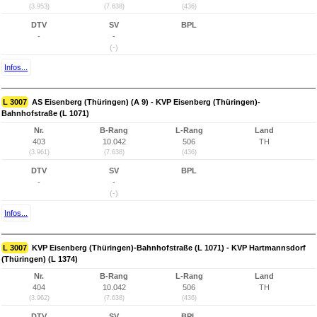
(3.953)
(7.638)
(436)
DTV
SV
BPL
-
-
(-)
Infos...
L 3007
AS Eisenberg (Thüringen) (A 9) - KVP Eisenberg (Thüringen)-
Bahnhofstraße (L 1071)
Nr.
B-Rang
L-Rang
Land
403
10.042
506
TH
(3.961)
(7.638)
(436)
DTV
SV
BPL
-
-
(-)
Infos...
L 3007
KVP Eisenberg (Thüringen)-Bahnhofstraße (L 1071) - KVP Hartmannsdorf
(Thüringen) (L 1374)
Nr.
B-Rang
L-Rang
Land
404
10.042
506
TH
(3.962)
(7.638)
(436)
DTV
SV
BPL