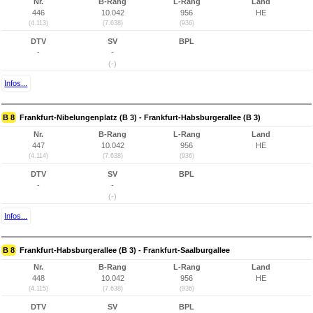
Nr.
B-Rang
L-Rang
Land
446
10.042
956
HE
(4.113)
(7.638)
(936)
DTV
SV
BPL
-
-
(-)
Infos...
B 8
Frankfurt-Nibelungenplatz (B 3) - Frankfurt-Habsburgerallee (B 3)
Nr.
B-Rang
L-Rang
Land
447
10.042
956
HE
(4.114)
(7.638)
(936)
DTV
SV
BPL
-
-
(-)
Infos...
B 8
Frankfurt-Habsburgerallee (B 3) - Frankfurt-Saalburgallee
Nr.
B-Rang
L-Rang
Land
448
10.042
956
HE
(4.115)
(7.638)
(936)
DTV
SV
BPL