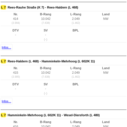
L 7
Rees-Rauhe Straße (K 7) - Rees-Haldern (L 468)
Nr.
B-Rang
L-Rang
Land
414
10.042
2.049
NW
(3.994)
(7.638)
(1.462)
DTV
SV
BPL
-
-
(-)
Infos...
L 7
Rees-Haldern (L 468) - Hamminkeln-Mehrhoog (L 602/K 11)
Nr.
B-Rang
L-Rang
Land
415
10.042
2.049
NW
(3.995)
(7.638)
(1.462)
DTV
SV
BPL
-
-
(-)
Infos...
L 7
Hamminkeln-Mehrhoog (L 602/K 11) - Wesel-Diersforth (L 480)
Nr.
B-Rang
L-Rang
Land
416
10.042
2.049
NW