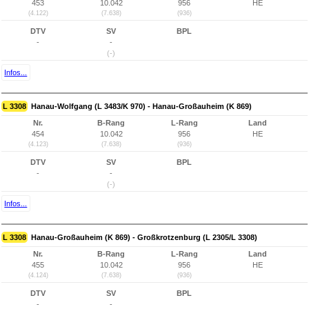
453
10.042
956
HE
(4.122)
(7.638)
(936)
DTV
SV
BPL
-
-
(-)
Infos...
L 3308
Hanau-Wolfgang (L 3483/K 970) - Hanau-Großauheim (K 869)
Nr.
B-Rang
L-Rang
Land
454
10.042
956
HE
(4.123)
(7.638)
(936)
DTV
SV
BPL
-
-
(-)
Infos...
L 3308
Hanau-Großauheim (K 869) - Großkrotzenburg (L 2305/L 3308)
Nr.
B-Rang
L-Rang
Land
455
10.042
956
HE
(4.124)
(7.638)
(936)
DTV
SV
BPL
-
-