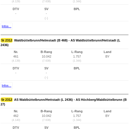
(4.129)
(7.638)
(1.344)
DTV
SV
BPL
-
-
(-)
Infos...
St 2312
Waldbüttelbrunn/Helmstadt (B 468) - AS Waldbüttelbrunn/Hettstadt (L
2436)
Nr.
B-Rang
L-Rang
Land
461
10.042
1.757
BY
(4.139)
(7.638)
(1.344)
DTV
SV
BPL
-
-
(-)
Infos...
St 2312
AS Waldbüttelbrunn/Hettstadt (L 2436) - AS Höchberg/Waldbüttelbrunn (B
27)
Nr.
B-Rang
L-Rang
Land
462
10.042
1.757
BY
(4.140)
(7.638)
(1.344)
DTV
SV
BPL