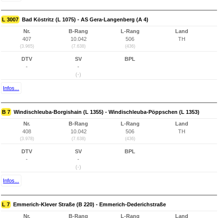
L 3007
Bad Köstritz (L 1075) - AS Gera-Langenberg (A 4)
Nr.
B-Rang
L-Rang
Land
407
10.042
506
TH
(3.965)
(7.638)
(436)
DTV
SV
BPL
-
-
(-)
Infos...
B 7
Windischleuba-Borgishain (L 1355) - Windischleuba-Pöppschen (L 1353)
Nr.
B-Rang
L-Rang
Land
408
10.042
506
TH
(3.978)
(7.638)
(436)
DTV
SV
BPL
-
-
(-)
Infos...
L 7
Emmerich-Klever Straße (B 220) - Emmerich-Dederichstraße
Nr.
B-Rang
L-Rang
Land