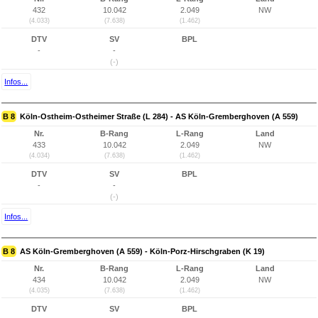
432
10.042
2.049
NW
(4.033)
(7.638)
(1.462)
DTV
SV
BPL
-
-
(-)
Infos...
B 8
Köln-Ostheim-Ostheimer Straße (L 284) - AS Köln-Gremberghoven (A 559)
Nr.
B-Rang
L-Rang
Land
433
10.042
2.049
NW
(4.034)
(7.638)
(1.462)
DTV
SV
BPL
-
-
(-)
Infos...
B 8
AS Köln-Gremberghoven (A 559) - Köln-Porz-Hirschgraben (K 19)
Nr.
B-Rang
L-Rang
Land
434
10.042
2.049
NW
(4.035)
(7.638)
(1.462)
DTV
SV
BPL