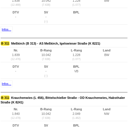
1.838
10.042
1.228
BW
(12.468)
(7.638)
(1.077)
DTV
SV
BPL
-
-
(-)
Infos...
B 311
Meßkirch (B 313) - AS Meßkirch, Igelswieser Straße (K 8221)
Nr.
B-Rang
L-Rang
Land
1.839
10.042
1.228
BW
(12.476)
(7.638)
(1.077)
DTV
SV
BPL
-
-
VB
(-)
Infos...
B 311
Krauchenwies (L 456), Bittelschießer Straße - OD Krauchenwies, Habsthaler
Straße (K 8241)
Nr.
B-Rang
L-Rang
Land
1.840
10.042
2.049
NW
(12.479)
(7.638)
(1.462)
DTV
SV
BPL