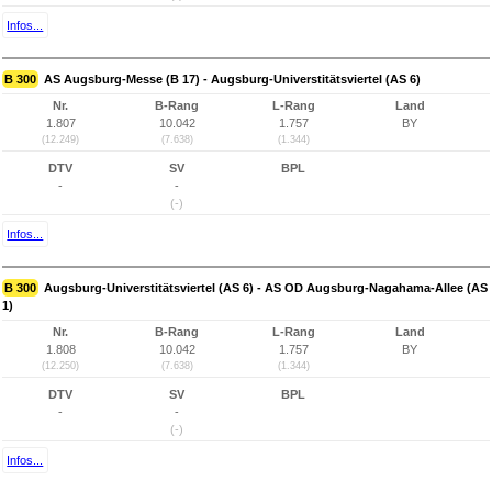
Infos...
B 300
AS Augsburg-Messe (B 17) - Augsburg-Universtitätsviertel (AS 6)
Nr.
B-Rang
L-Rang
Land
1.807
10.042
1.757
BY
(12.249)
(7.638)
(1.344)
DTV
SV
BPL
-
-
(-)
Infos...
B 300
Augsburg-Universtitätsviertel (AS 6) - AS OD Augsburg-Nagahama-Allee (AS
1)
Nr.
B-Rang
L-Rang
Land
1.808
10.042
1.757
BY
(12.250)
(7.638)
(1.344)
DTV
SV
BPL
-
-
(-)
Infos...