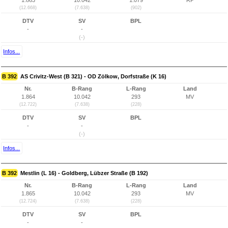
1.863
10.042
1.079
RP
(12.668)
(7.638)
(902)
DTV
SV
BPL
-
-
(-)
Infos...
B 392
AS Crivitz-West (B 321) - OD Zölkow, Dorfstraße (K 16)
Nr.
B-Rang
L-Rang
Land
1.864
10.042
293
MV
(12.722)
(7.638)
(228)
DTV
SV
BPL
-
-
(-)
Infos...
B 392
Mestlin (L 16) - Goldberg, Lübzer Straße (B 192)
Nr.
B-Rang
L-Rang
Land
1.865
10.042
293
MV
(12.724)
(7.638)
(228)
DTV
SV
BPL
-
-