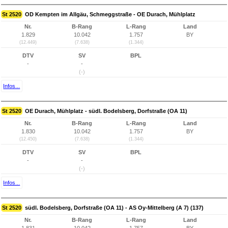
St 2520
OD Kempten im Allgäu, Schmeggstraße - OE Durach, Mühlplatz
Nr.
B-Rang
L-Rang
Land
1.829
10.042
1.757
BY
(12.449)
(7.638)
(1.344)
DTV
SV
BPL
-
-
(-)
Infos...
St 2520
OE Durach, Mühlplatz - südl. Bodelsberg, Dorfstraße (OA 11)
Nr.
B-Rang
L-Rang
Land
1.830
10.042
1.757
BY
(12.450)
(7.638)
(1.344)
DTV
SV
BPL
-
-
(-)
Infos...
St 2520
südl. Bodelsberg, Dorfstraße (OA 11) - AS Oy-Mittelberg (A 7) (137)
Nr.
B-Rang
L-Rang
Land