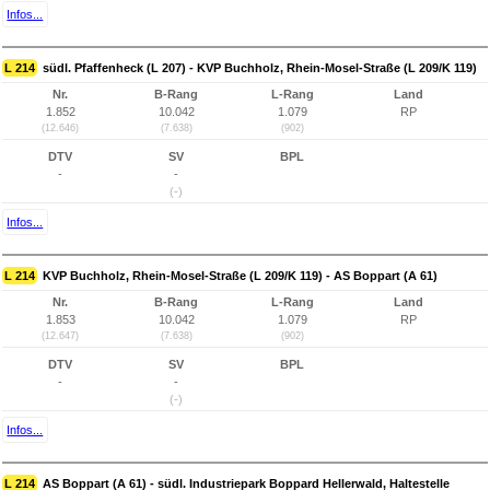
Infos...
L 214
südl. Pfaffenheck (L 207) - KVP Buchholz, Rhein-Mosel-Straße (L 209/K 119)
Nr.
B-Rang
L-Rang
Land
1.852
10.042
1.079
RP
(12.646)
(7.638)
(902)
DTV
SV
BPL
-
-
(-)
Infos...
L 214
KVP Buchholz, Rhein-Mosel-Straße (L 209/K 119) - AS Boppart (A 61)
Nr.
B-Rang
L-Rang
Land
1.853
10.042
1.079
RP
(12.647)
(7.638)
(902)
DTV
SV
BPL
-
-
(-)
Infos...
L 214
AS Boppart (A 61) - südl. Industriepark Boppard Hellerwald, Haltestelle