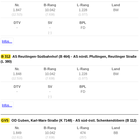
Nr.
B-Rang
L-Rang
Land
1.847
10.042
1.228
BW
(12.515)
(7.638)
(1.077)
DTV
SV
BPL
-
-
FD
(-)
Infos...
B 312
AS Reutlingen-Südbahnhof (B 464) - AS nördl. Pfullingen, Reutlinger Straße
(L 380)
Nr.
B-Rang
L-Rang
Land
1.848
10.042
1.228
BW
(12.516)
(7.638)
(1.077)
DTV
SV
BPL
-
-
FD
(-)
Infos...
GVS
OD Guben, Karl-Marx-Straße (K 7148) - AS süd-östl. Schenkendöbern (B 112)
Nr.
B-Rang
L-Rang
Land
1.849
10.042
474
BB
(12.612)
(7.638)
(357)