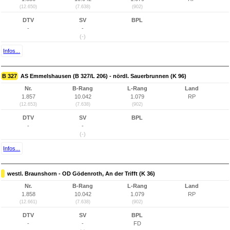
(12.650)
(7.638)
(902)
DTV
SV
BPL
-
-
(-)
Infos...
B 327
AS Emmelshausen (B 327/L 206) - nördl. Sauerbrunnen (K 96)
Nr.
B-Rang
L-Rang
Land
1.857
10.042
1.079
RP
(12.653)
(7.638)
(902)
DTV
SV
BPL
-
-
(-)
Infos...
westl. Braunshorn - OD Gödenroth, An der Trifft (K 36)
Nr.
B-Rang
L-Rang
Land
1.858
10.042
1.079
RP
(12.661)
(7.638)
(902)
DTV
SV
BPL
-
-
FD