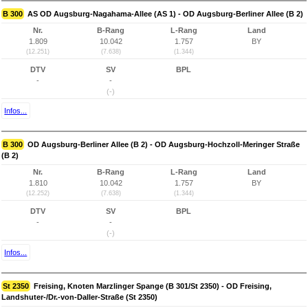
B 300
AS OD Augsburg-Nagahama-Allee (AS 1) - OD Augsburg-Berliner Allee (B 2)
Nr.
B-Rang
L-Rang
Land
1.809
10.042
1.757
BY
(12.251)
(7.638)
(1.344)
DTV
SV
BPL
-
-
(-)
Infos...
B 300
OD Augsburg-Berliner Allee (B 2) - OD Augsburg-Hochzoll-Meringer Straße
(B 2)
Nr.
B-Rang
L-Rang
Land
1.810
10.042
1.757
BY
(12.252)
(7.638)
(1.344)
DTV
SV
BPL
-
-
(-)
Infos...
St 2350
Freising, Knoten Marzlinger Spange (B 301/St 2350) - OD Freising,
Landshuter-/Dr.-von-Daller-Straße (St 2350)