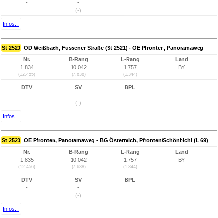
-
-
(-)
Infos...
St 2520
OD Weißbach, Füssener Straße (St 2521) - OE Pfronten, Panoramaweg
Nr.
B-Rang
L-Rang
Land
1.834
10.042
1.757
BY
(12.455)
(7.638)
(1.344)
DTV
SV
BPL
-
-
(-)
Infos...
St 2520
OE Pfronten, Panoramaweg - BG Österreich, Pfronten/Schönbichl (L 69)
Nr.
B-Rang
L-Rang
Land
1.835
10.042
1.757
BY
(12.456)
(7.638)
(1.344)
DTV
SV
BPL
-
-
(-)
Infos...