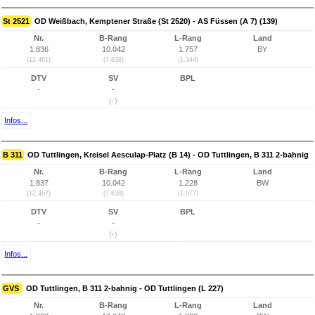
St 2521
OD Weißbach, Kemptener Straße (St 2520) - AS Füssen (A 7) (139)
Nr.
B-Rang
L-Rang
Land
1.836
10.042
1.757
BY
(12.461)
(7.638)
(1.344)
DTV
SV
BPL
-
-
(-)
Infos...
B 311
OD Tuttlingen, Kreisel Aesculap-Platz (B 14) - OD Tuttlingen, B 311 2-bahnig
Nr.
B-Rang
L-Rang
Land
1.837
10.042
1.228
BW
(12.467)
(7.638)
(1.077)
DTV
SV
BPL
-
-
(-)
Infos...
GVS
OD Tuttlingen, B 311 2-bahnig - OD Tuttlingen (L 227)
Nr.
B-Rang
L-Rang
Land