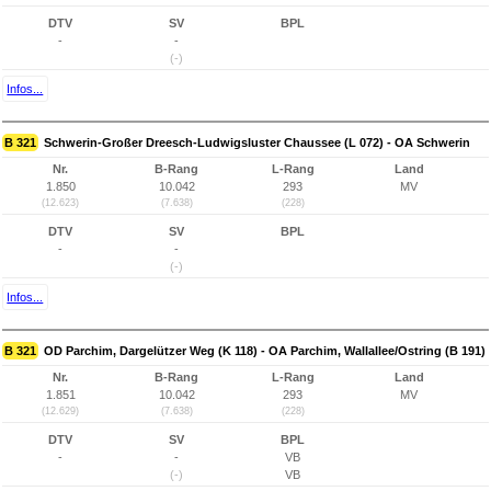
DTV
SV
BPL
-
-
(-)
Infos...
B 321
Schwerin-Großer Dreesch-Ludwigsluster Chaussee (L 072) - OA Schwerin
Nr.
B-Rang
L-Rang
Land
1.850
10.042
293
MV
(12.623)
(7.638)
(228)
DTV
SV
BPL
-
-
(-)
Infos...
B 321
OD Parchim, Dargelützer Weg (K 118) - OA Parchim, Wallallee/Ostring (B 191)
Nr.
B-Rang
L-Rang
Land
1.851
10.042
293
MV
(12.629)
(7.638)
(228)
DTV
SV
BPL
-
-
VB
(-)
VB