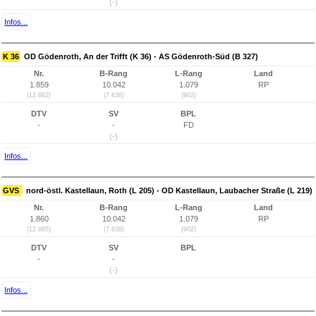
(-)
Infos...
K 36
OD Gödenroth, An der Trifft (K 36) - AS Gödenroth-Süd (B 327)
Nr.
B-Rang
L-Rang
Land
1.859
10.042
1.079
RP
(12.662)
(7.638)
(902)
DTV
SV
BPL
-
-
FD
(-)
Infos...
GVS
nord-östl. Kastellaun, Roth (L 205) - OD Kastellaun, Laubacher Straße (L 219)
Nr.
B-Rang
L-Rang
Land
1.860
10.042
1.079
RP
(12.665)
(7.638)
(902)
DTV
SV
BPL
-
-
(-)
Infos...