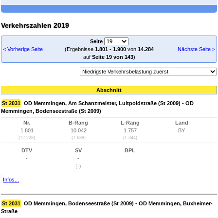
Verkehrszahlen 2019
Seite
< Vorherige Seite
(Ergebnisse
1.801
-
1.900
von
14.284
Nächste Seite >
auf
Seite 19 von 143
)
Abschnitt
St 2031
OD Memmingen, Am Schanzmeister, Luitpoldstraße (St 2009) - OD
Memmingen, Bodenseestraße (St 2009)
Nr.
B-Rang
L-Rang
Land
1.801
10.042
1.757
BY
(12.228)
(7.638)
(1.344)
DTV
SV
BPL
-
-
(-)
Infos...
St 2031
OD Memmingen, Bodenseestraße (St 2009) - OD Memmingen, Buxheimer-
Straße