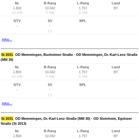
Nr.
B-Rang
L-Rang
Land
1.802
10.042
1.757
BY
(12.229)
(7.638)
(1.344)
DTV
SV
BPL
-
-
(-)
Infos...
St 2031
OD Memmingen, Buxheimer-Straße - OD Memmingen, Dr.-Karl-Lenz-Straße
(MM 30)
Nr.
B-Rang
L-Rang
Land
1.803
10.042
1.757
BY
(12.230)
(7.638)
(1.344)
DTV
SV
BPL
-
-
(-)
Infos...
St 2031
OD Memmingen, Dr.-Karl-Lenz-Straße (MM 30) - OD Steinheim, Egelseer
Straße (St 2013)
Nr.
B-Rang
L-Rang
Land
1.804
10.042
1.757
BY