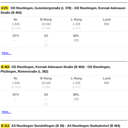
GVS
OD Reutlingen, Gutenbergstraße (L 378) - OD Reutlingen, Konrad-Adenauer-
Straße (B 464)
Nr.
B-Rang
L-Rang
Land
1.845
10.042
1.228
BW
(12.512)
(7.638)
(1.077)
DTV
SV
BPL
-
-
FD
(-)
Infos...
B 464
OD Reutlingen, Konrad-Adenauer-Straße (B 464) - OD Reutlingen,
Pfullingen, Römerstraße (L 382)
Nr.
B-Rang
L-Rang
Land
1.846
10.042
1.228
BW
(12.513)
(7.638)
(1.077)
DTV
SV
BPL
-
-
FD
(-)
Infos...
B 312
AS Reutlingen-Sondelfingen (B 28) - AS Reutlingen-Südbahnhof (B 464)