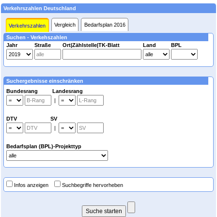
Verkehrszahlen Deutschland
Vergleich
Bedarfsplan 2016
Verkehrszahlen
Suchen - Verkehszahlen
Jahr
Straße
Ort|Zählstelle|TK-Blatt
Land
BPL
Suchergebnisse einschränken
Bundesrang Landesrang
|
DTV SV
|
Bedarfsplan (BPL)-Projekttyp
Infos anzeigen
Suchbegriffe hervorheben