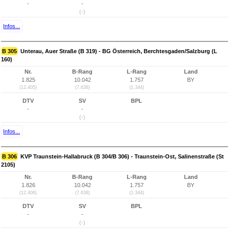
-
-
(-)
Infos...
B 305
Unterau, Auer Straße (B 319) - BG Österreich, Berchtesgaden/Salzburg (L
160)
Nr.
B-Rang
L-Rang
Land
1.825
10.042
1.757
BY
(12.405)
(7.638)
(1.344)
DTV
SV
BPL
-
-
(-)
Infos...
B 306
KVP Traunstein-Hallabruck (B 304/B 306) - Traunstein-Ost, Salinenstraße (St
2105)
Nr.
B-Rang
L-Rang
Land
1.826
10.042
1.757
BY
(12.406)
(7.638)
(1.344)
DTV
SV
BPL
-
-
(-)