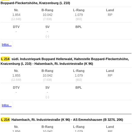
Boppard-Fleckertshöhe, Kratzenburg (L 210)
Nr.
B-Rang
L-Rang
Land
1.854
10.042
1.079
RP
(12.648)
(7.638)
(902)
DTV
SV
BPL
-
-
(-)
Infos...
L 214
südl. Industriepark Boppard Hellerwald, Haltestelle Boppard-Fleckertshöhe,
Kratzenburg (L 210) - Halsenbach, Ri. Industriestraße (K 96)
Nr.
B-Rang
L-Rang
Land
1.855
10.042
1.079
RP
(12.649)
(7.638)
(902)
DTV
SV
BPL
-
-
(-)
Infos...
L 214
Halsenbach, Ri. Industriestraße (K 96) - AS Emmelshausen (B 327/L 206)
Nr.
B-Rang
L-Rang
Land
1.856
10.042
1.079
RP