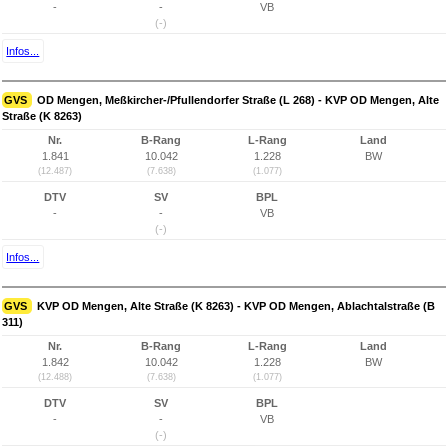
-
-
VB
(-)
Infos...
GVS
OD Mengen, Meßkircher-/Pfullendorfer Straße (L 268) - KVP OD Mengen, Alte
Straße (K 8263)
Nr.
B-Rang
L-Rang
Land
1.841
10.042
1.228
BW
(12.487)
(7.638)
(1.077)
DTV
SV
BPL
-
-
VB
(-)
Infos...
GVS
KVP OD Mengen, Alte Straße (K 8263) - KVP OD Mengen, Ablachtalstraße (B
311)
Nr.
B-Rang
L-Rang
Land
1.842
10.042
1.228
BW
(12.488)
(7.638)
(1.077)
DTV
SV
BPL
-
-
VB
(-)