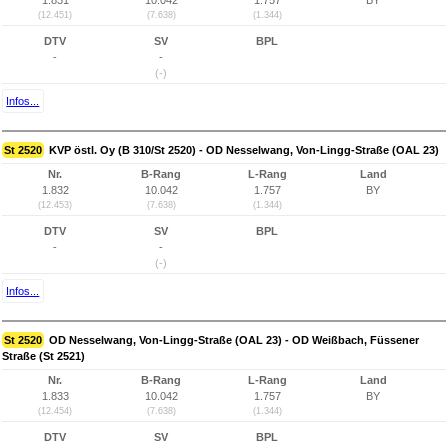
1.831
10.042
1.757
BY
(12.451)
(7.638)
(1.344)
DTV
SV
BPL
-
-
(-)
Infos...
St 2520
KVP östl. Oy (B 310/St 2520) - OD Nesselwang, Von-Lingg-Straße (OAL 23)
Nr.
B-Rang
L-Rang
Land
1.832
10.042
1.757
BY
(12.453)
(7.638)
(1.344)
DTV
SV
BPL
-
-
(-)
Infos...
St 2520
OD Nesselwang, Von-Lingg-Straße (OAL 23) - OD Weißbach, Füssener
Straße (St 2521)
Nr.
B-Rang
L-Rang
Land
1.833
10.042
1.757
BY
(12.454)
(7.638)
(1.344)
DTV
SV
BPL