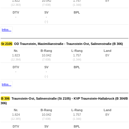
1.822
10.042
1.757
BY
(12.383)
(7.638)
(1.344)
DTV
SV
BPL
-
-
(-)
Infos...
St 2105
OD Traunstein, Maximilianstraße - Traunstein-Ost, Salinenstraße (B 306)
Nr.
B-Rang
L-Rang
Land
1.823
10.042
1.757
BY
(12.384)
(7.638)
(1.344)
DTV
SV
BPL
-
-
(-)
Infos...
B 306
Traunstein-Ost, Salinenstraße (St 2105) - KVP Traunstein-Hallabruck (B 304/B
306)
Nr.
B-Rang
L-Rang
Land
1.824
10.042
1.757
BY
(12.385)
(7.638)
(1.344)
DTV
SV
BPL