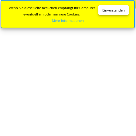
Diese Seite wird nicht mehr aktualisiert.
Zur neuen Seite
Wenn Sie diese Seite besuchen empfängt Ihr Computer
Einverstanden
eventuell ein oder mehrere Cookies.
Mehr Informationen