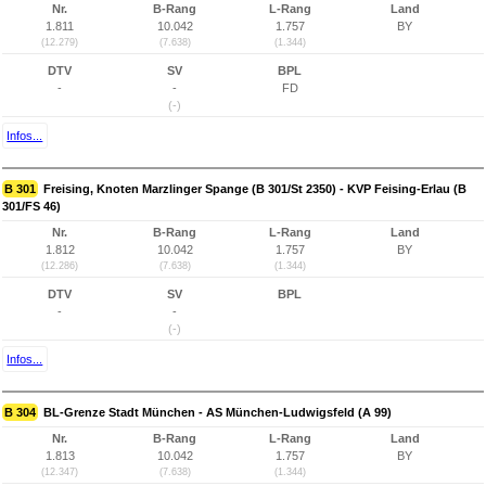
Nr.
B-Rang
L-Rang
Land
1.811
10.042
1.757
BY
(12.279)
(7.638)
(1.344)
DTV
SV
BPL
-
-
FD
(-)
Infos...
B 301
Freising, Knoten Marzlinger Spange (B 301/St 2350) - KVP Feising-Erlau (B
301/FS 46)
Nr.
B-Rang
L-Rang
Land
1.812
10.042
1.757
BY
(12.286)
(7.638)
(1.344)
DTV
SV
BPL
-
-
(-)
Infos...
B 304
BL-Grenze Stadt München - AS München-Ludwigsfeld (A 99)
Nr.
B-Rang
L-Rang
Land
1.813
10.042
1.757
BY
(12.347)
(7.638)
(1.344)