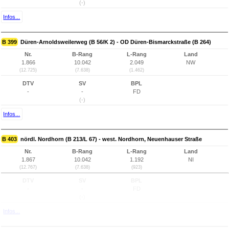
(-)
Infos...
B 399
Düren-Arnoldsweilerweg (B 56/K 2) - OD Düren-Bismarckstraße (B 264)
Nr.
B-Rang
L-Rang
Land
1.866
10.042
2.049
NW
(12.725)
(7.638)
(1.462)
DTV
SV
BPL
-
-
FD
(-)
Infos...
B 403
nördl. Nordhorn (B 213/L 67) - west. Nordhorn, Neuenhauser Straße
Nr.
B-Rang
L-Rang
Land
1.867
10.042
1.192
NI
(12.767)
(7.638)
(923)
DTV
SV
BPL
-
-
FD
(-)
Infos...