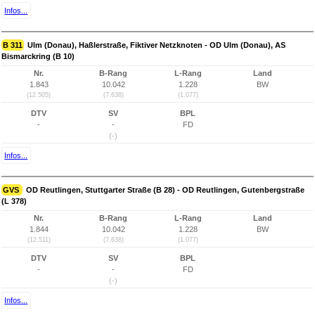
Infos...
B 311
Ulm (Donau), Haßlerstraße, Fiktiver Netzknoten - OD Ulm (Donau), AS
Bismarckring (B 10)
Nr.
B-Rang
L-Rang
Land
1.843
10.042
1.228
BW
(12.505)
(7.638)
(1.077)
DTV
SV
BPL
-
-
FD
(-)
Infos...
GVS
OD Reutlingen, Stuttgarter Straße (B 28) - OD Reutlingen, Gutenbergstraße
(L 378)
Nr.
B-Rang
L-Rang
Land
1.844
10.042
1.228
BW
(12.511)
(7.638)
(1.077)
DTV
SV
BPL
-
-
FD
(-)
Infos...