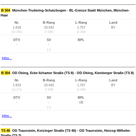
B 304
München-Trudering-Schatzbogen - BL-Grenze Stadt München, München-
Haar
Nr.
B-Rang
L-Rang
Land
1.818
10.042
1.757
BY
(12.352)
(7.638)
(1.344)
DTV
SV
BPL
-
-
(-)
Infos...
B 304
OD Obing, Ecke Ilzhamer Straße (TS 8) - OD Obing, Kienberger Straße (TS 8)
Nr.
B-Rang
L-Rang
Land
1.819
10.042
1.757
BY
(12.371)
(7.638)
(1.344)
DTV
SV
BPL
-
-
VB
(-)
Infos...
TS 46
OD Traunstein, Kotzinger Straße (TS 46) - OD Traunstein, Herzog-Wilhelm-
Straße (TS 2)