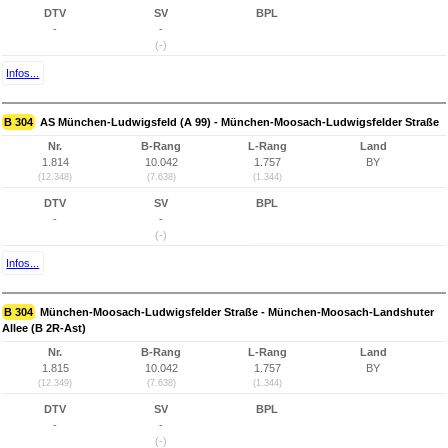
DTV
SV
BPL
-
-
(-)
Infos...
B 304
AS München-Ludwigsfeld (A 99) - München-Moosach-Ludwigsfelder Straße
Nr.
B-Rang
L-Rang
Land
1.814
10.042
1.757
BY
(12.348)
(7.638)
(1.344)
DTV
SV
BPL
-
-
(-)
Infos...
B 304
München-Moosach-Ludwigsfelder Straße - München-Moosach-Landshuter
Allee (B 2R-Ast)
Nr.
B-Rang
L-Rang
Land
1.815
10.042
1.757
BY
(12.349)
(7.638)
(1.344)
DTV
SV
BPL
-
-
(-)