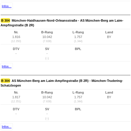
Infos...
B 304
München-Haidhausen-Nord-Orleansstraße - AS München-Berg am Laim-
Ampfingstraße (B 2R)
Nr.
B-Rang
L-Rang
Land
1.816
10.042
1.757
BY
(12.350)
(7.638)
(1.344)
DTV
SV
BPL
-
-
(-)
Infos...
B 304
AS München-Berg am Laim-Ampfingstraße (B 2R) - München-Trudering-
Schatzbogen
Nr.
B-Rang
L-Rang
Land
1.817
10.042
1.757
BY
(12.351)
(7.638)
(1.344)
DTV
SV
BPL
-
-
(-)
Infos...