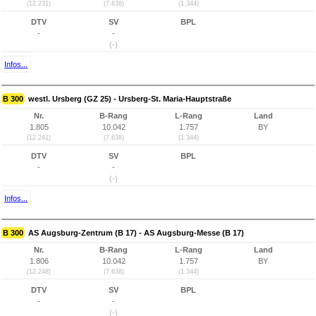
(12.231)
(7.638)
(1.344)
DTV
SV
BPL
-
-
(-)
Infos...
B 300
westl. Ursberg (GZ 25) - Ursberg-St. Maria-Hauptstraße
Nr.
B-Rang
L-Rang
Land
1.805
10.042
1.757
BY
(12.241)
(7.638)
(1.344)
DTV
SV
BPL
-
-
(-)
Infos...
B 300
AS Augsburg-Zentrum (B 17) - AS Augsburg-Messe (B 17)
Nr.
B-Rang
L-Rang
Land
1.806
10.042
1.757
BY
(12.248)
(7.638)
(1.344)
DTV
SV
BPL
-
-
(-)