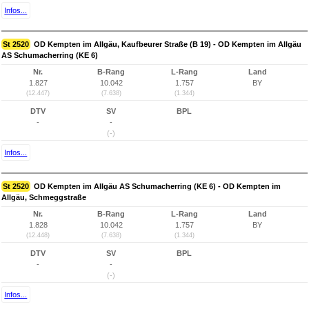
Infos...
St 2520
OD Kempten im Allgäu, Kaufbeurer Straße (B 19) - OD Kempten im Allgäu
AS Schumacherring (KE 6)
Nr.
B-Rang
L-Rang
Land
1.827
10.042
1.757
BY
(12.447)
(7.638)
(1.344)
DTV
SV
BPL
-
-
(-)
Infos...
St 2520
OD Kempten im Allgäu AS Schumacherring (KE 6) - OD Kempten im
Allgäu, Schmeggstraße
Nr.
B-Rang
L-Rang
Land
1.828
10.042
1.757
BY
(12.448)
(7.638)
(1.344)
DTV
SV
BPL
-
-
(-)
Infos...