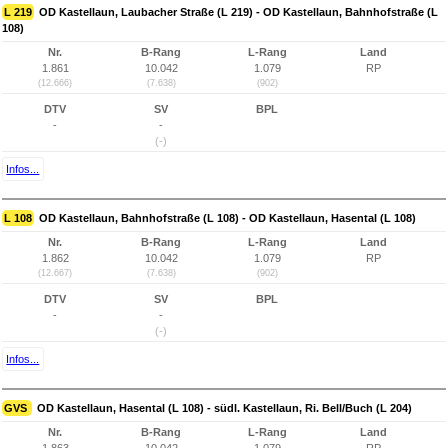
L 219
OD Kastellaun, Laubacher Straße (L 219) - OD Kastellaun, Bahnhofstraße (L
108)
Nr.
B-Rang
L-Rang
Land
1.861
10.042
1.079
RP
(12.666)
(7.638)
(902)
DTV
SV
BPL
-
-
(-)
Infos...
L 108
OD Kastellaun, Bahnhofstraße (L 108) - OD Kastellaun, Hasental (L 108)
Nr.
B-Rang
L-Rang
Land
1.862
10.042
1.079
RP
(12.667)
(7.638)
(902)
DTV
SV
BPL
-
-
(-)
Infos...
GVS
OD Kastellaun, Hasental (L 108) - südl. Kastellaun, Ri. Bell/Buch (L 204)
Nr.
B-Rang
L-Rang
Land