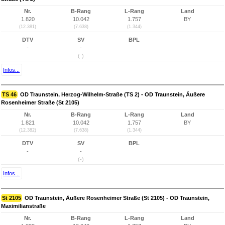
Nr.
B-Rang
L-Rang
Land
1.820
10.042
1.757
BY
(12.381)
(7.638)
(1.344)
DTV
SV
BPL
-
-
(-)
Infos...
TS 46
OD Traunstein, Herzog-Wilhelm-Straße (TS 2) - OD Traunstein, Äußere
Rosenheimer Straße (St 2105)
Nr.
B-Rang
L-Rang
Land
1.821
10.042
1.757
BY
(12.382)
(7.638)
(1.344)
DTV
SV
BPL
-
-
(-)
Infos...
St 2105
OD Traunstein, Äußere Rosenheimer Straße (St 2105) - OD Traunstein,
Maximilianstraße
Nr.
B-Rang
L-Rang
Land