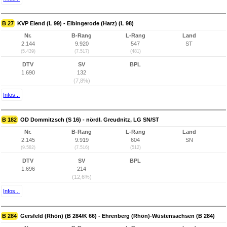
B 27
KVP Elend (L 99) - Elbingerode (Harz) (L 98)
Nr.
B-Rang
L-Rang
Land
2.144
9.920
547
ST
(5.439)
(7.517)
(481)
DTV
SV
BPL
1.690
132
(7,8%)
Infos...
B 182
OD Dommitzsch (S 16) - nördl. Greudnitz, LG SN/ST
Nr.
B-Rang
L-Rang
Land
2.145
9.919
604
SN
(9.582)
(7.516)
(512)
DTV
SV
BPL
1.696
214
(12,6%)
Infos...
B 284
Gersfeld (Rhön) (B 284/K 66) - Ehrenberg (Rhön)-Wüstensachsen (B 284)