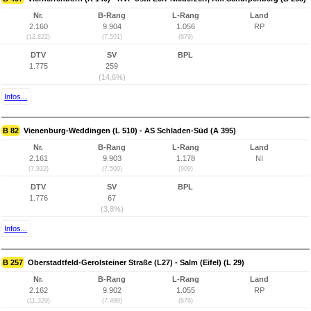
Nr.
B-Rang
L-Rang
Land
2.160
9.904
1.056
RP
(12.822)
(7.501)
(879)
DTV
SV
BPL
1.775
259
(14,6%)
Infos...
B 82
Vienenburg-Weddingen (L 510) - AS Schladen-Süd (A 395)
Nr.
B-Rang
L-Rang
Land
2.161
9.903
1.178
NI
(7.932)
(7.500)
(909)
DTV
SV
BPL
1.776
67
(3,8%)
Infos...
B 257
Oberstadtfeld-Gerolsteiner Straße (L27) - Salm (Eifel) (L 29)
Nr.
B-Rang
L-Rang
Land
2.162
9.902
1.055
RP
(11.329)
(7.499)
(878)