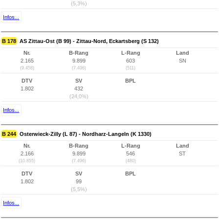
(5,3%)
Infos...
B 178
AS Zittau-Ost (B 99) - Zittau-Nord, Eckartsberg (S 132)
Nr.
B-Rang
L-Rang
Land
2.165
9.899
603
SN
(9.458)
(7.496)
(511)
DTV
SV
BPL
1.802
432
(24,0%)
Infos...
B 244
Osterwieck-Zilly (L 87) - Nordharz-Langeln (K 1330)
Nr.
B-Rang
L-Rang
Land
2.166
9.899
546
ST
(10.855)
(7.496)
(480)
DTV
SV
BPL
1.802
99
(5,5%)
Infos...