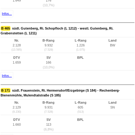
1.649
176
(10,7%)
Infos...
B 465
südl. Gutenberg, Ri. Schopfloch (L 1212) - westl. Gutenberg, Ri.
Grabenstetten (L 1211)
Nr.
B-Rang
L-Rang
Land
2.128
9.932
1.226
BW
(13.595)
(7.529)
(1.075)
DTV
SV
BPL
1.659
166
(10,0%)
Infos...
B 171
südl. Frauenstein, Ri. Hermersdorf/Erzgebirge (S 184) - Rechenberg-
Bienenmühle, Mulendtalstraße (S 185)
Nr.
B-Rang
L-Rang
Land
2.129
9.931
605
SN
(9.230)
(7.528)
(513)
DTV
SV
BPL
1.660
113
(6,8%)