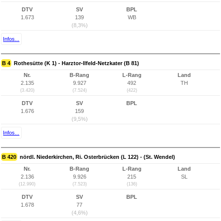
DTV
SV
BPL
1.673
139
WB
(8,3%)
Infos...
B 4
Rothesütte (K 1) - Harztor-Ilfeld-Netzkater (B 81)
Nr.
B-Rang
L-Rang
Land
2.135
9.927
492
TH
(3.420)
(7.524)
(422)
DTV
SV
BPL
1.676
159
(9,5%)
Infos...
B 420
nördl. Niederkirchen, Ri. Osterbrücken (L 122) - (St. Wendel)
Nr.
B-Rang
L-Rang
Land
2.136
9.926
215
SL
(12.990)
(7.523)
(136)
DTV
SV
BPL
1.678
77
(4,6%)