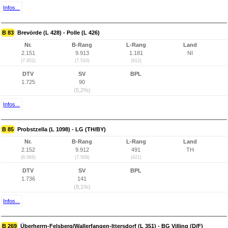
Infos...
B 83
Brevörde (L 428) - Polle (L 426)
Nr.
B-Rang
L-Rang
Land
2.151
9.913
1.181
NI
(7.952)
(7.510)
(912)
DTV
SV
BPL
1.725
90
(5,2%)
Infos...
B 85
Probstzella (L 1098) - LG (TH/BY)
Nr.
B-Rang
L-Rang
Land
2.152
9.912
491
TH
(8.068)
(7.509)
(421)
DTV
SV
BPL
1.736
141
(8,1%)
Infos...
B 269
Überherrn-Felsberg/Wallerfangen-Ittersdorf (L 351) - BG Villing (D/F)