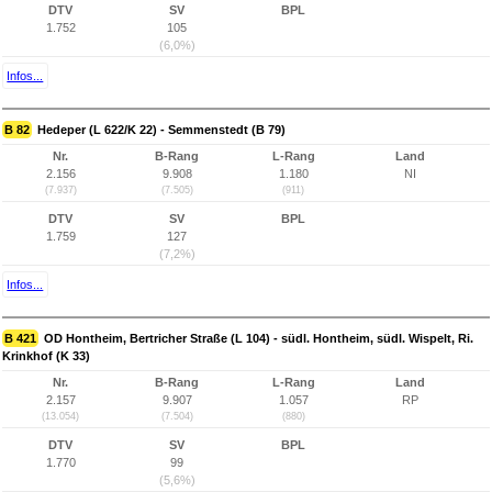
DTV
SV
BPL
1.752
105
(6,0%)
Infos...
B 82
Hedeper (L 622/K 22) - Semmenstedt (B 79)
Nr.
B-Rang
L-Rang
Land
2.156
9.908
1.180
NI
(7.937)
(7.505)
(911)
DTV
SV
BPL
1.759
127
(7,2%)
Infos...
B 421
OD Hontheim, Bertricher Straße (L 104) - südl. Hontheim, südl. Wispelt, Ri.
Krinkhof (K 33)
Nr.
B-Rang
L-Rang
Land
2.157
9.907
1.057
RP
(13.054)
(7.504)
(880)
DTV
SV
BPL
1.770
99
(5,6%)