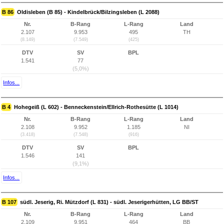
B 86
Oldisleben (B 85) - Kindelbrück/Bilzingsleben (L 2088)
Nr.
B-Rang
L-Rang
Land
2.107
9.953
495
TH
(8.149)
(7.549)
(425)
DTV
SV
BPL
1.541
77
(5,0%)
Infos...
B 4
Hohegeiß (L 602) - Benneckenstein/Ellrich-Rothesütte (L 1014)
Nr.
B-Rang
L-Rang
Land
2.108
9.952
1.185
NI
(3.418)
(7.548)
(916)
DTV
SV
BPL
1.546
141
(9,1%)
Infos...
B 107
südl. Jeserig, Ri. Mützdorf (L 831) - südl. Jeserigerhütten, LG BB/ST
Nr.
B-Rang
L-Rang
Land
2.109
9.951
464
BB