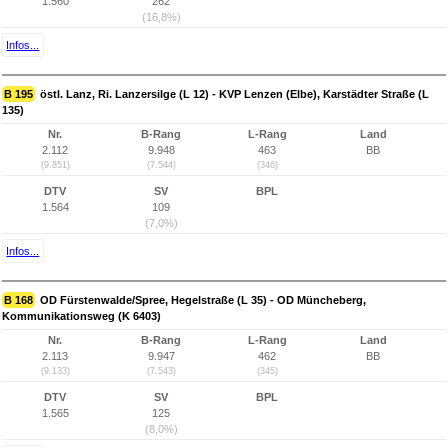
1.560
262
(16,8%)
Infos...
B 195
östl. Lanz, Ri. Lanzersilge (L 12) - KVP Lenzen (Elbe), Karstädter Straße (L
135)
Nr.
B-Rang
L-Rang
Land
2.112
9.948
463
BB
(9.851)
(7.544)
(346)
DTV
SV
BPL
1.564
109
(7,0%)
Infos...
B 168
OD Fürstenwalde/Spree, Hegelstraße (L 35) - OD Müncheberg,
Kommunikationsweg (K 6403)
Nr.
B-Rang
L-Rang
Land
2.113
9.947
462
BB
(9.133)
(7.543)
(345)
DTV
SV
BPL
1.565
125
(8,0%)