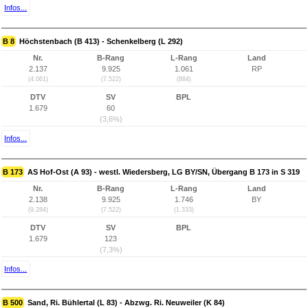
Infos...
B 8
Höchstenbach (B 413) - Schenkelberg (L 292)
Nr.
B-Rang
L-Rang
Land
2.137
9.925
1.061
RP
(4.061)
(7.522)
(884)
DTV
SV
BPL
1.679
60
(3,6%)
Infos...
B 173
AS Hof-Ost (A 93) - westl. Wiedersberg, LG BY/SN, Übergang B 173 in S 319
Nr.
B-Rang
L-Rang
Land
2.138
9.925
1.746
BY
(9.284)
(7.522)
(1.333)
DTV
SV
BPL
1.679
123
(7,3%)
Infos...
B 500
Sand, Ri. Bühlertal (L 83) - Abzwg. Ri. Neuweiler (K 84)