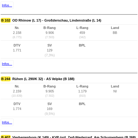
Infos...
B 102
OD Rhinow (L 17) - Großderschau, Lindenstraße (L 14)
Nr.
B-Rang
L-Rang
Land
2.158
9.906
459
BB
(8.775)
(7.503)
(342)
DTV
SV
BPL
1.771
129
(7,3%)
Infos...
B 244
Rühen (L 290/K 32) - AS Velpke (B 188)
Nr.
B-Rang
L-Rang
Land
2.159
9.905
1.179
NI
(10.839)
(7.502)
(910)
DTV
SV
BPL
1.774
169
(9,5%)
Infos...
B 407
Vierherrenborn (K 149) - KVP östl. Zerf-Niederzerf, Am Schurpenberg (B 268)