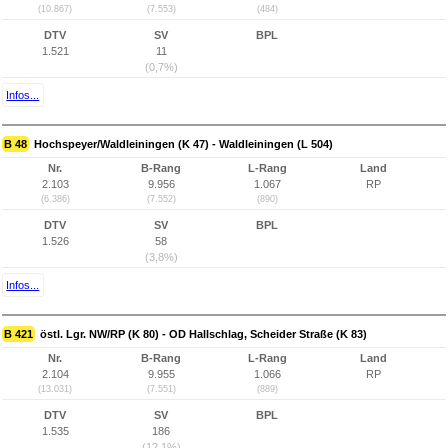
(10.867)
(7.553)
(484)
DTV
SV
BPL
1.521
11
(0,7%)
Infos...
B 48
Hochspeyer/Waldleiningen (K 47) - Waldleiningen (L 504)
Nr.
B-Rang
L-Rang
Land
2.103
9.956
1.067
RP
(6.386)
(7.552)
(890)
DTV
SV
BPL
1.526
58
(3,8%)
Infos...
B 421
östl. Lgr. NW/RP (K 80) - OD Hallschlag, Scheider Straße (K 83)
Nr.
B-Rang
L-Rang
Land
2.104
9.955
1.066
RP
(13.031)
(7.551)
(889)
DTV
SV
BPL
1.535
186
(12,1%)