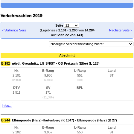
Verkehrszahlen 2019
Seite
< Vorherige Seite
(Ergebnisse
2.101
-
2.200
von
14.284
Nächste Seite >
auf
Seite 22 von 143
)
Abschnitt
B 182
nördl. Greudnitz, LG SN/ST - OD Pretzsch (Elbe) (L 128)
Nr.
B-Rang
L-Rang
Land
2.101
9.958
551
ST
(9.583)
(7.554)
(485)
DTV
SV
BPL
1.511
171
(11,3%)
Infos...
B 244
Elbingerode (Harz)-Hartenberg (K 1347) - Elbingerode (Harz) (B 27)
Nr.
B-Rang
L-Rang
Land
2.102
9.957
550
ST