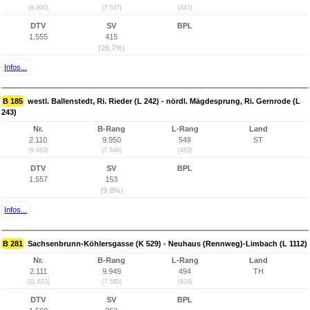
(8.900)
(7.547)
(347)
DTV
SV
BPL
1.555
415
(26,7%)
Infos...
B 185
westl. Ballenstedt, Ri. Rieder (L 242) - nördl. Mägdesprung, Ri. Gernrode (L
243)
Nr.
B-Rang
L-Rang
Land
2.110
9.950
549
ST
(9.683)
(7.546)
(483)
DTV
SV
BPL
1.557
153
(9,8%)
Infos...
B 281
Sachsenbrunn-Köhlersgasse (K 529) - Neuhaus (Rennweg)-Limbach (L 1112)
Nr.
B-Rang
L-Rang
Land
2.111
9.949
494
TH
(11.823)
(7.545)
(424)
DTV
SV
BPL