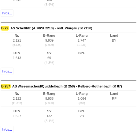
(8,4%)
Infos...
B 22
AS Scheßlitz (A 70/St 2210) - östl. Würgau (St 2190)
Nr.
B-Rang
L-Rang
Land
2.121
9.939
1.747
BY
(5.135)
(7.536)
(1.334)
DTV
SV
BPL
1.613
69
(4,3%)
Infos...
B 257
AS Wiesemscheid/Quiddelbach (B 258) - Kelberg-Rothenbach (K 87)
Nr.
B-Rang
L-Rang
Land
2.122
9.938
1.064
RP
(11.315)
(7.535)
(887)
DTV
SV
BPL
1.627
132
VB
(8,1%)
Infos...