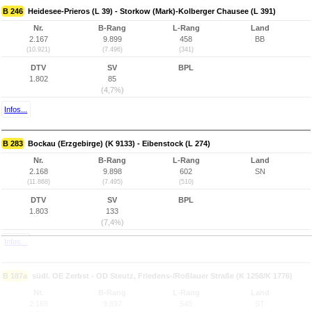
B 246
Heidesee-Prieros (L 39) - Storkow (Mark)-Kolberger Chausee (L 391)
Nr.
B-Rang
L-Rang
Land
2.167
9.899
458
BB
(10.921)
(7.496)
(341)
DTV
SV
BPL
1.802
85
(4,7%)
Infos...
B 283
Bockau (Erzgebirge) (K 9133) - Eibenstock (L 274)
Nr.
B-Rang
L-Rang
Land
2.168
9.898
602
SN
(11.868)
(7.495)
(510)
DTV
SV
BPL
1.803
133
(7,4%)
Infos...
B 187a
südl. OE Zerbst - OD Steutz, Friedens-/Roßlauer Straße (K 1258/K 1776)
Nr.
B-Rang
L-Rang
Land
2.169
9.897
545
ST