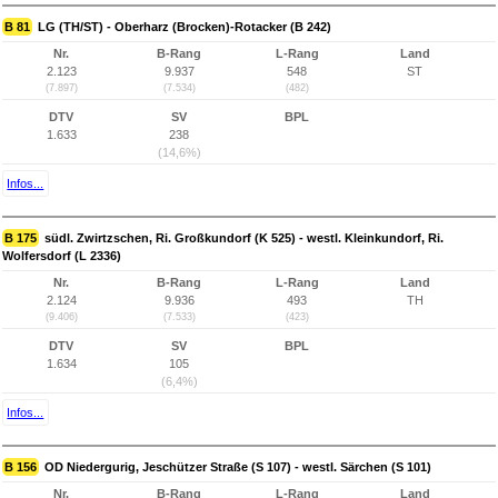
B 81
LG (TH/ST) - Oberharz (Brocken)-Rotacker (B 242)
Nr.
B-Rang
L-Rang
Land
2.123
9.937
548
ST
(7.897)
(7.534)
(482)
DTV
SV
BPL
1.633
238
(14,6%)
Infos...
B 175
südl. Zwirtzschen, Ri. Großkundorf (K 525) - westl. Kleinkundorf, Ri.
Wolfersdorf (L 2336)
Nr.
B-Rang
L-Rang
Land
2.124
9.936
493
TH
(9.406)
(7.533)
(423)
DTV
SV
BPL
1.634
105
(6,4%)
Infos...
B 156
OD Niedergurig, Jeschützer Straße (S 107) - westl. Särchen (S 101)
Nr.
B-Rang
L-Rang
Land