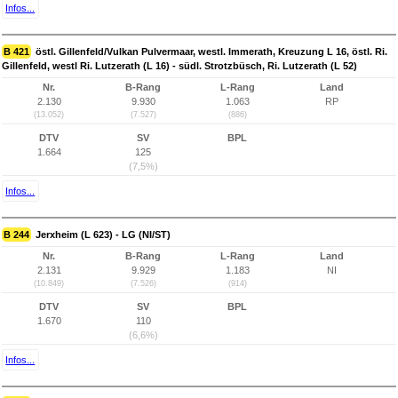
Infos...
B 421
östl. Gillenfeld/Vulkan Pulvermaar, westl. Immerath, Kreuzung L 16, östl. Ri.
Gillenfeld, westl Ri. Lutzerath (L 16) - südl. Strotzbüsch, Ri. Lutzerath (L 52)
Nr.
B-Rang
L-Rang
Land
2.130
9.930
1.063
RP
(13.052)
(7.527)
(886)
DTV
SV
BPL
1.664
125
(7,5%)
Infos...
B 244
Jerxheim (L 623) - LG (NI/ST)
Nr.
B-Rang
L-Rang
Land
2.131
9.929
1.183
NI
(10.849)
(7.526)
(914)
DTV
SV
BPL
1.670
110
(6,6%)
Infos...