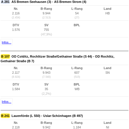
A 281
AS Bremen-Seehausen (3) - AS Bremen-Strom (4)
Nr.
B-Rang
L-Rang
Land
2.116
9.944
54
HB
(2.454)
(2.513)
(27)
DTV
SV
BPL
1.576
755
(47,9%)
Infos...
B 107
OD Colditz, Rochlitzer Straße/Gethainer Straße (S 44) - OD Rochlitz,
Gethainer Straße (B 7)
Nr.
B-Rang
L-Rang
Land
2.117
9.943
607
SN
(8.924)
(7.540)
(515)
DTV
SV
BPL
1.584
35
WB
(2,2%)
Infos...
B 241
Lauenförde (L 550) - Uslar-Schönhagen (B 497)
Nr.
B-Rang
L-Rang
Land
2.118
9.942
1.184
NI