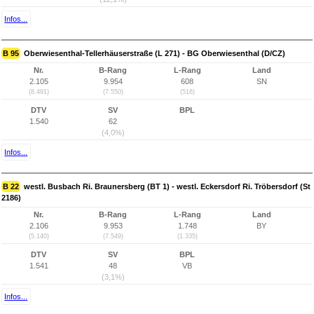
Infos...
B 95
Oberwiesenthal-Tellerhäuserstraße (L 271) - BG Oberwiesenthal (D/CZ)
Nr.
B-Rang
L-Rang
Land
2.105
9.954
608
SN
(8.491)
(7.550)
(516)
DTV
SV
BPL
1.540
62
(4,0%)
Infos...
B 22
westl. Busbach Ri. Braunersberg (BT 1) - westl. Eckersdorf Ri. Tröbersdorf (St
2186)
Nr.
B-Rang
L-Rang
Land
2.106
9.953
1.748
BY
(5.140)
(7.549)
(1.335)
DTV
SV
BPL
1.541
48
VB
(3,1%)
Infos...