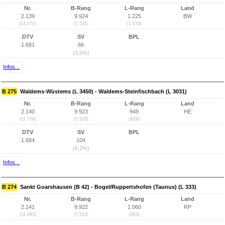
Nr.
B-Rang
L-Rang
Land
2.139
9.924
1.225
BW
(14.071)
(7.521)
(1.074)
DTV
SV
BPL
1.681
66
(3,9%)
Infos...
B 275
Waldems-Wüstems (L 3450) - Waldems-Steinfischbach (L 3031)
Nr.
B-Rang
L-Rang
Land
2.140
9.923
949
HE
(11.709)
(7.520)
(929)
DTV
SV
BPL
1.684
104
(6,2%)
Infos...
B 274
Sankt Goarshausen (B 42) - Bogel/Ruppertshofen (Taunus) (L 333)
Nr.
B-Rang
L-Rang
Land
2.141
9.922
1.060
RP
(11.683)
(7.519)
(883)