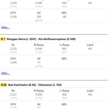
2.125
9.935
606
SN
(9.051)
(7.532)
(514)
DTV
SV
BPL
1.638
156
VB
(9,5%)
Infos...
B 7
Ringgau-Netra (L 3247) - Ifta-Wolfmannsgehau (K 500)
Nr.
B-Rang
L-Rang
Land
2.126
9.934
951
HE
(3.916)
(7.531)
(931)
DTV
SV
BPL
1.645
77
(4,7%)
Infos...
B 80
Bad Karlshafen (B 83) - Oberweser (L 763)
Nr.
B-Rang
L-Rang
Land
2.127
9.933
950
HE
(7.870)
(7.530)
(930)
DTV
SV
BPL