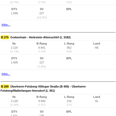
(10.750)
(7.539)
(915)
DTV
SV
BPL
1.596
227
(14,2%)
Infos...
B 275
Grebenhain - Herbstein-Altenschlirf (L 3182)
Nr.
B-Rang
L-Rang
Land
2.119
9.941
952
HE
(11.738)
(7.538)
(932)
DTV
SV
BPL
1.605
127
(7,9%)
Infos...
B 269
Überherrn-Felsberg-Villinger Straße (B 405) - Überherrn-
Felsberg/Wallerfangen-Ittersdorf (L 351)
Nr.
B-Rang
L-Rang
Land
2.120
9.940
216
SL
(11.605)
(7.537)
(137)
DTV
SV
BPL
1.611
135