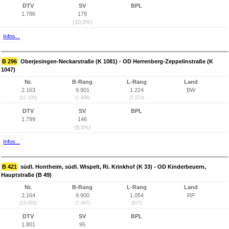
DTV
SV
BPL
1.786
179
(10,0%)
Infos...
B 296
Oberjesingen-Neckarstraße (K 1081) - OD Herrenberg-Zeppelinstraße (K
1047)
Nr.
B-Rang
L-Rang
Land
2.163
9.901
1.224
BW
(12.105)
(7.498)
(1.073)
DTV
SV
BPL
1.799
146
(8,1%)
Infos...
B 421
südl. Hontheim, südl. Wispelt, Ri. Krinkhof (K 33) - OD Kinderbeuern,
Hauptstraße (B 49)
Nr.
B-Rang
L-Rang
Land
2.164
9.900
1.054
RP
(13.055)
(7.497)
(877)
DTV
SV
BPL
1.801
95