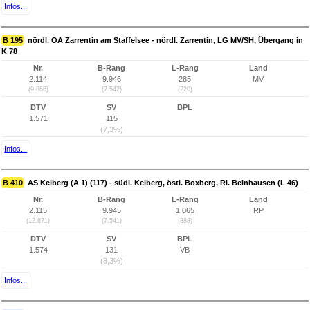
Infos...
B 195
nördl. OA Zarrentin am Staffelsee - nördl. Zarrentin, LG MV/SH, Übergang in
K 78
Nr.
B-Rang
L-Rang
Land
2.114
9.946
285
MV
(9.866)
(7.542)
(220)
DTV
SV
BPL
1.571
115
(7,3%)
Infos...
B 410
AS Kelberg (A 1) (117) - südl. Kelberg, östl. Boxberg, Ri. Beinhausen (L 46)
Nr.
B-Rang
L-Rang
Land
2.115
9.945
1.065
RP
(12.871)
(7.541)
(888)
DTV
SV
BPL
1.574
131
VB
(8,3%)
Infos...