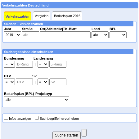
Verkehrszahlen Deutschland
Vergleich
Bedarfsplan 2016
Verkehrszahlen
Suchen - Verkehszahlen
Jahr
Straße
Ort|Zählstelle|TK-Blatt
Land
BPL
Suchergebnisse einschränken
Bundesrang Landesrang
|
DTV SV
|
Bedarfsplan (BPL)-Projekttyp
Infos anzeigen
Suchbegriffe hervorheben