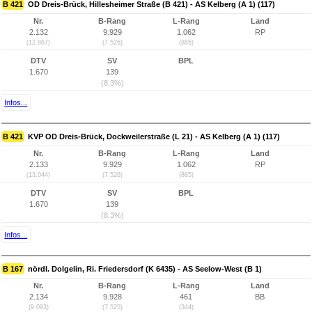
B 421
OD Dreis-Brück, Hillesheimer Straße (B 421) - AS Kelberg (A 1) (117)
Nr.
B-Rang
L-Rang
Land
2.132
9.929
1.062
RP
(12.867)
(7.526)
(885)
DTV
SV
BPL
1.670
139
(8,3%)
Infos...
B 421
KVP OD Dreis-Brück, Dockweilerstraße (L 21) - AS Kelberg (A 1) (117)
Nr.
B-Rang
L-Rang
Land
2.133
9.929
1.062
RP
(13.044)
(7.526)
(885)
DTV
SV
BPL
1.670
139
(8,3%)
Infos...
B 167
nördl. Dolgelin, Ri. Friedersdorf (K 6435) - AS Seelow-West (B 1)
Nr.
B-Rang
L-Rang
Land
2.134
9.928
461
BB
(9.093)
(7.525)
(344)