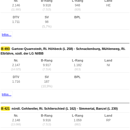
Nr.
B-Rang
L-Rang
Land
2.146
9.918
948
HE
(11.880)
(7.515)
(928)
DTV
SV
BPL
1.711
98
(5,7%)
Infos...
B 493
Gartow-Quarnstedt, Ri. Höhbeck (L 258) - Schnackenburg, Mühlenweg, Ri.
Elbfähre, südl. der LG NI/BB
Nr.
B-Rang
L-Rang
Land
2.147
9.917
1.182
NI
(14.025)
(7.514)
(913)
DTV
SV
BPL
1.716
187
(10,9%)
Infos...
B 421
nördl. Gehlweiler, Ri. Schlierschied (L 162) - Simmertal, Banzel (L 230)
Nr.
B-Rang
L-Rang
Land
2.148
9.916
1.059
RP
(13.068)
(7.513)
(882)