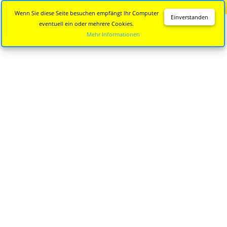
Diese Seite wird nicht mehr aktualisiert.
Zur neuen Seite
Wenn Sie diese Seite besuchen empfängt Ihr Computer
Einverstanden
eventuell ein oder mehrere Cookies.
Mehr Informationen