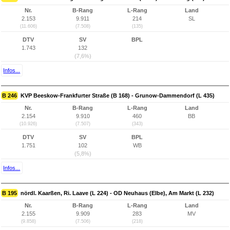
Nr.
B-Rang
L-Rang
Land
2.153
9.911
214
SL
(11.606)
(7.508)
(135)
DTV
SV
BPL
1.743
132
(7,6%)
Infos...
B 246
KVP Beeskow-Frankfurter Straße (B 168) - Grunow-Dammendorf (L 435)
Nr.
B-Rang
L-Rang
Land
2.154
9.910
460
BB
(10.926)
(7.507)
(343)
DTV
SV
BPL
1.751
102
WB
(5,8%)
Infos...
B 195
nördl. Kaarßen, Ri. Laave (L 224) - OD Neuhaus (Elbe), Am Markt (L 232)
Nr.
B-Rang
L-Rang
Land
2.155
9.909
283
MV
(9.858)
(7.506)
(218)