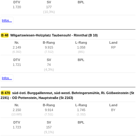
DTV
SV
BPL
1.720
177
(10,3%)
Infos...
B 48
Wilgartswiesen-Holzplatz Taubensuhl - Rinnthal (B 10)
Nr.
B-Rang
L-Rang
Land
2.149
9.915
1.058
RP
(6.392)
(7.512)
(881)
DTV
SV
BPL
1.721
74
(4,3%)
Infos...
B 470
süd-östl. Burggaillenreut, süd-westl. Behringersmühle, Ri. Gößweinstein (St
2191) - OD Pottenstein, Hauptstraße (St 2163)
Nr.
B-Rang
L-Rang
Land
2.150
9.914
1.745
BY
(13.695)
(7.511)
(1.332)
DTV
SV
BPL
1.723
157
(9,1%)