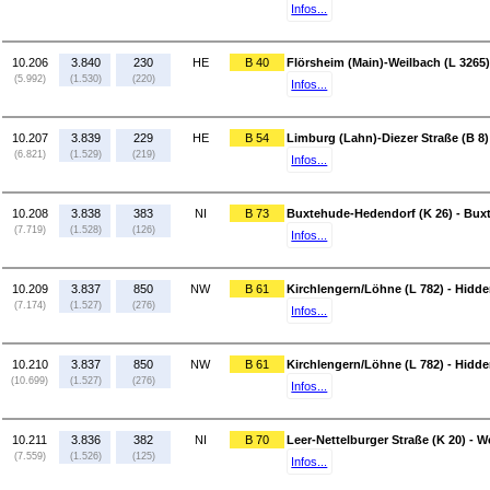
Infos...
10.206
3.840
230
HE
B 40
Flörsheim (Main)-Weilbach (L 3265)
(5.992)
(1.530)
(220)
Infos...
10.207
3.839
229
HE
B 54
Limburg (Lahn)-Diezer Straße (B 8)
(6.821)
(1.529)
(219)
Infos...
10.208
3.838
383
NI
B 73
Buxtehude-Hedendorf (K 26) - Buxt
(7.719)
(1.528)
(126)
Infos...
10.209
3.837
850
NW
B 61
Kirchlengern/Löhne (L 782) - Hidd
(7.174)
(1.527)
(276)
Infos...
10.210
3.837
850
NW
B 61
Kirchlengern/Löhne (L 782) - Hidd
(10.699)
(1.527)
(276)
Infos...
10.211
3.836
382
NI
B 70
Leer-Nettelburger Straße (K 20) -
(7.559)
(1.526)
(125)
Infos...