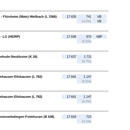
 - Flörsheim (Main)-Weilbach (L 3366)
17.635
741
VB
(4,2%)
VB
 - LG (HE/RP)
17.636
970
WB*
(5,5%)
ehude-Neukloster (K 26)
17.637
1.711
(9,7%)
enhausen-Eilshausen (L 782)
17.641
1.147
(6,5%)
enhausen-Eilshausen (L 782)
17.641
1.147
(6,5%)
 Westoverledingen-Folmhusen (B 438)
17.643
723
(4,1%)