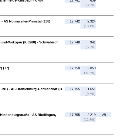
arienheide-Kalsbach (K 46)
17.741
639
(3,6%)
- AS Nonnweiler-Primstal (138)
17.742
2.324
(13,1%)
ünd-Wetzgau (K 3268) - Schwäbisch
17.748
941
(5,3%)
) (17)
17.750
2.059
(11,6%)
 191) - AS Oranienburg-Germendorf (B
17.755
1.651
(9,3%)
 Hindenburgstraße - AS Riedlingen,
17.755
2.219
VB
(12,5%)