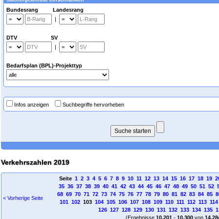
Bundesrang Landesrang
|
DTV SV
|
Bedarfsplan (BPL)-Projekttyp
Infos anzeigen
Suchbegriffe hervorheben
Verkehrszahlen 2019
Seite
1
2
3
4
5
6
7
8
9
10
11
12
13
14
15
16
17
18
19
2
35
36
37
38
39
40
41
42
43
44
45
46
47
48
49
50
51
52
68
69
70
71
72
73
74
75
76
77
78
79
80
81
82
83
84
85
8
< Vorherige Seite
101
102
103
104
105
106
107
108
109
110
111
112
113
114
126
127
128
129
130
131
132
133
134
135
1
(Ergebnisse
10.201
-
10.300
von
14.28