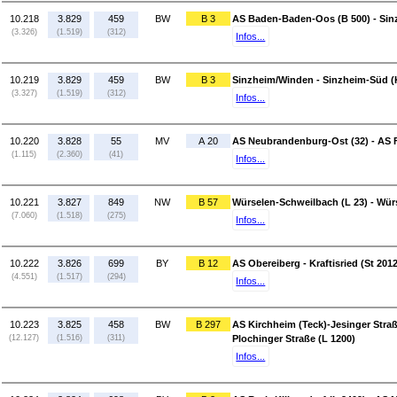
10.218
3.829
459
BW
B 3
AS Baden-Baden-Oos (B 500) - Si
(3.326)
(1.519)
(312)
Infos...
10.219
3.829
459
BW
B 3
Sinzheim/Winden - Sinzheim-Süd (
(3.327)
(1.519)
(312)
Infos...
10.220
3.828
55
MV
A 20
AS Neubrandenburg-Ost (32) - AS Fr
(1.115)
(2.360)
(41)
Infos...
10.221
3.827
849
NW
B 57
Würselen-Schweilbach (L 23) - Wür
(7.060)
(1.518)
(275)
Infos...
10.222
3.826
699
BY
B 12
AS Obereiberg - Kraftisried (St 2012
(4.551)
(1.517)
(294)
Infos...
10.223
3.825
458
BW
B 297
AS Kirchheim (Teck)-Jesinger Straß
(12.127)
(1.516)
(311)
Plochinger Straße (L 1200)
Infos...