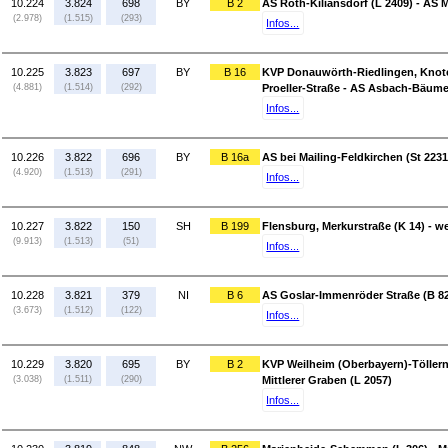
10.224
3.824
698
BY
B 2
AS Roth-Kiliansdorf (L 2409) - AS 
(2.978)
(1.515)
(293)
Infos...
10.225
3.823
697
BY
B 16
KVP Donauwörth-Riedlingen, Knoten
(4.881)
(1.514)
(292)
Proeller-Straße - AS Asbach-Bäume
Infos...
10.226
3.822
696
BY
B 16a
AS bei Mailing-Feldkirchen (St 2231)
(4.920)
(1.513)
(291)
Infos...
10.227
3.822
150
SH
B 199
Flensburg, Merkurstraße (K 14) - wes
(9.913)
(1.513)
(51)
Infos...
10.228
3.821
379
NI
B 6
AS Goslar-Immenröder Straße (B 82
(3.673)
(1.512)
(122)
Infos...
10.229
3.820
695
BY
B 2
KVP Weilheim (Oberbayern)-Töllern
(3.038)
(1.511)
(290)
Mittlerer Graben (L 2057)
Infos...