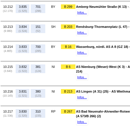
10.212
3.835
701
BY
B 299
Amberg-Neumühler Straße (K 13) 
(12.170)
(1.525)
(296)
Infos...
10.213
3.834
151
SH
B 203
Rendsburg-Thormannplatz (L 47) - 
(9.980)
(1.524)
(52)
Infos...
10.214
3.833
700
BY
B 16
Wasserburg, nördl. AS A 8 (GZ 18) 
(4.865)
(1.523)
(295)
Infos...
10.215
3.832
381
NI
B 6
AS Nienburg (Weser)-West (K 3) - A
(3.640)
(1.522)
(124)
214)
Infos...
10.216
3.831
380
NI
B 213
AS Lingen (A 31) (25) - AS Wiethm
(10.145)
(1.521)
(123)
Infos...
10.217
3.830
310
RP
B 267
AS Bad Neuenahr-Ahrweiler-Rotwei
(11.536)
(1.520)
(155)
(A 573/B 266) (2)
Infos...