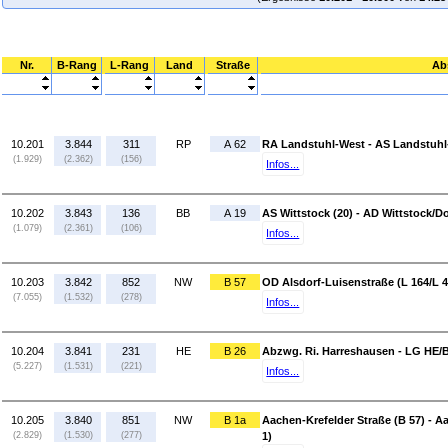
Nr.
B-Rang
L-Rang
Land
Straße
Ab
10.201
3.844
311
RP
A 62
RA Landstuhl-West - AS Landstuhl-
(1.929)
(2.362)
(156)
Infos...
10.202
3.843
136
BB
A 19
AS Wittstock (20) - AD Wittstock/D
(1.079)
(2.361)
(106)
Infos...
10.203
3.842
852
NW
B 57
OD Alsdorf-Luisenstraße (L 164/L 47
(7.055)
(1.532)
(278)
Infos...
10.204
3.841
231
HE
B 26
Abzwg. Ri. Harreshausen - LG HE/
(5.227)
(1.531)
(221)
Infos...
10.205
3.840
851
NW
B 1a
Aachen-Krefelder Straße (B 57) - A
(2.829)
(1.530)
(277)
1)