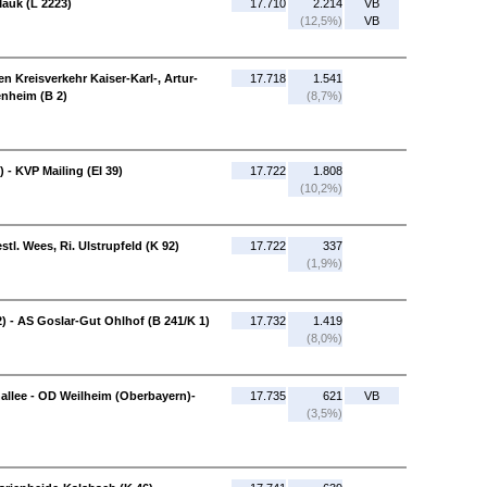
Mauk (L 2223)
17.710
2.214
VB
(12,5%)
VB
 Kreisverkehr Kaiser-Karl-, Artur-
17.718
1.541
nheim (B 2)
(8,7%)
 - KVP Mailing (EI 39)
17.722
1.808
(10,2%)
tl. Wees, Ri. Ulstrupfeld (K 92)
17.722
337
(1,9%)
) - AS Goslar-Gut Ohlhof (B 241/K 1)
17.732
1.419
(8,0%)
allee - OD Weilheim (Oberbayern)-
17.735
621
VB
(3,5%)