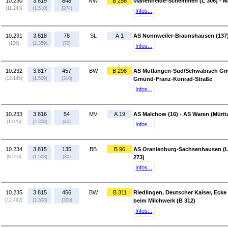
10.230
3.819
848
NW
B 256
Marienheide-Schemmen (L 306) - M
(11.243)
(1.510)
(274)
Infos...
10.231
3.818
78
SL
A 1
AS Nonnweiler-Braunshausen (137) 
(126)
(2.359)
(70)
Infos...
10.232
3.817
457
BW
B 298
AS Mutlangen-Süd/Schwäbisch Gm
(12.145)
(1.509)
(310)
Gmünd-Franz-Konrad-Straße
Infos...
10.233
3.816
54
MV
A 19
AS Malchow (16) - AS Waren (Müritz
(1.076)
(2.358)
(40)
Infos...
10.234
3.815
135
BB
B 96
AS Oranienburg-Sachsenhausen (L
(8.516)
(1.508)
(30)
273)
Infos...
10.235
3.815
456
BW
B 311
Riedlingen, Deutscher Kaiser, Ecke
(12.492)
(1.508)
(309)
beim Milchwerk (B 312)
Infos...