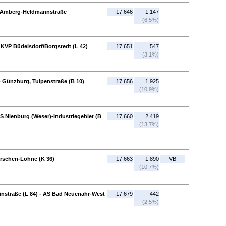
- Amberg-Heldmannstraße
17.646
1.147
(6,5%)
KVP Büdelsdorf/Borgstedt (L 42)
17.651
547
(3,1%)
- Günzburg, Tulpenstraße (B 10)
17.656
1.925
(10,9%)
S Nienburg (Weser)-Industriegebiet (B
17.660
2.419
(13,7%)
arschen-Lohne (K 36)
17.663
1.890
VB
(10,7%)
nstraße (L 84) - AS Bad Neuenahr-West
17.679
442
(2,5%)