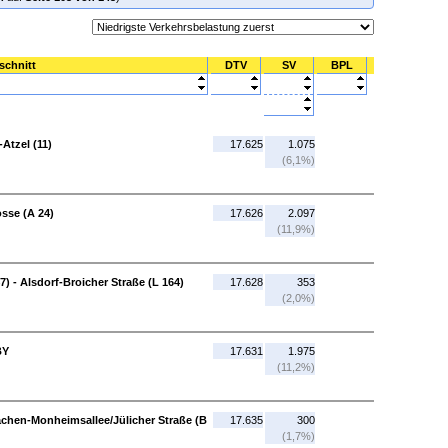
schnitt
DTV
SV
BPL
Atzel (11)
17.625
1.075
(6,1%)
osse (A 24)
17.626
2.097
(11,9%)
) - Alsdorf-Broicher Straße (L 164)
17.628
353
(2,0%)
BY
17.631
1.975
(11,2%)
achen-Monheimsallee/Jülicher Straße (B
17.635
300
(1,7%)