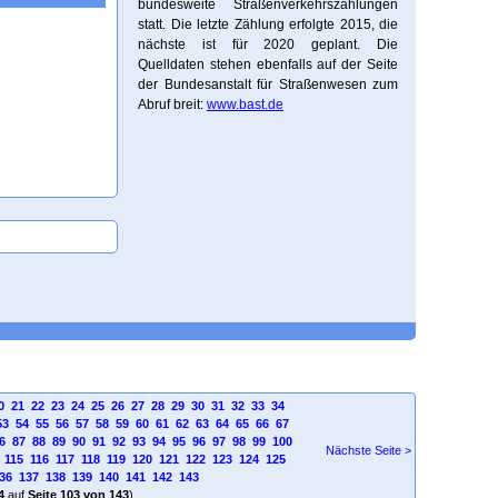
bundesweite Straßenverkehrszählungen
statt. Die letzte Zählung erfolgte 2015, die
nächste ist für 2020 geplant. Die
Quelldaten stehen ebenfalls auf der Seite
der Bundesanstalt für Straßenwesen zum
Abruf breit:
www.bast.de
0
21
22
23
24
25
26
27
28
29
30
31
32
33
34
53
54
55
56
57
58
59
60
61
62
63
64
65
66
67
6
87
88
89
90
91
92
93
94
95
96
97
98
99
100
Nächste Seite >
115
116
117
118
119
120
121
122
123
124
125
36
137
138
139
140
141
142
143
4
auf
Seite 103 von 143
)