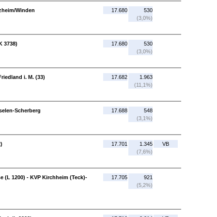
nzheim/Winden
17.680
530
(3,0%)
K 3738)
17.680
530
(3,0%)
iedland i. M. (33)
17.682
1.963
(11,1%)
selen-Scherberg
17.688
548
(3,1%)
)
17.701
1.345
VB
(7,6%)
e (L 1200) - KVP Kirchheim (Teck)-
17.705
921
(5,2%)