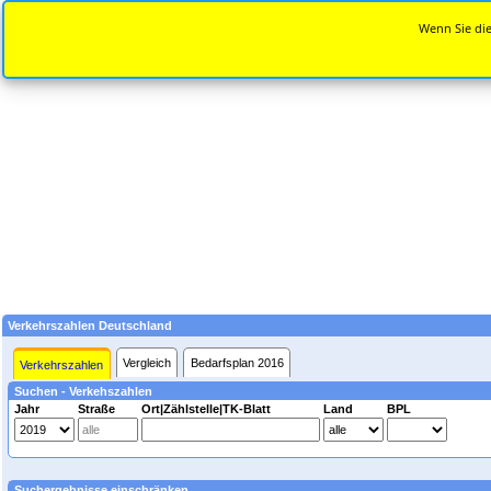
Wenn Sie die
Verkehrszahlen Deutschland
Vergleich
Bedarfsplan 2016
Verkehrszahlen
Suchen - Verkehszahlen
Jahr
Straße
Ort|Zählstelle|TK-Blatt
Land
BPL
Suchergebnisse einschränken