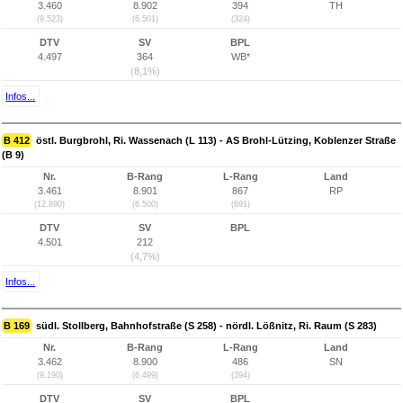
3.460
8.902
394
TH
(9.523)
(6.501)
(324)
DTV
SV
BPL
4.497
364
WB*
(8,1%)
Infos...
B 412
östl. Burgbrohl, Ri. Wassenach (L 113) - AS Brohl-Lützing, Koblenzer Straße
(B 9)
Nr.
B-Rang
L-Rang
Land
3.461
8.901
867
RP
(12.890)
(6.500)
(691)
DTV
SV
BPL
4.501
212
(4,7%)
Infos...
B 169
südl. Stollberg, Bahnhofstraße (S 258) - nördl. Lößnitz, Ri. Raum (S 283)
Nr.
B-Rang
L-Rang
Land
3.462
8.900
486
SN
(9.190)
(6.499)
(394)
DTV
SV
BPL