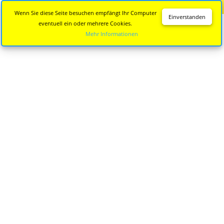
Diese Seite wird nicht mehr aktualisiert.
Zur neuen Seite
Wenn Sie diese Seite besuchen empfängt Ihr Computer
Einverstanden
eventuell ein oder mehrere Cookies.
Mehr Informationen