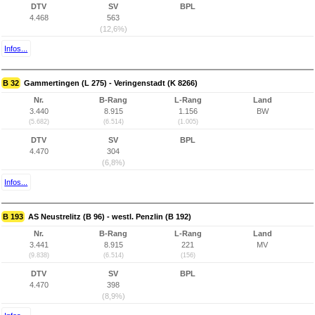
DTV
SV
BPL
4.468
563
(12,6%)
Infos...
B 32
Gammertingen (L 275) - Veringenstadt (K 8266)
Nr.
B-Rang
L-Rang
Land
3.440
8.915
1.156
BW
(5.682)
(6.514)
(1.005)
DTV
SV
BPL
4.470
304
(6,8%)
Infos...
B 193
AS Neustrelitz (B 96) - westl. Penzlin (B 192)
Nr.
B-Rang
L-Rang
Land
3.441
8.915
221
MV
(9.838)
(6.514)
(156)
DTV
SV
BPL
4.470
398
(8,9%)