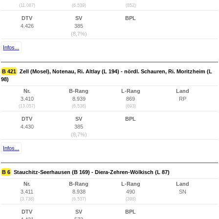
(11.087)
(6.539)
(852)
DTV
SV
BPL
4.426
385
(8,7%)
Infos...
B 421
Zell (Mosel), Notenau, Ri. Altlay (L 194) - nördl. Schauren, Ri. Moritzheim (L
98)
Nr.
B-Rang
L-Rang
Land
3.410
8.939
869
RP
(13.057)
(6.538)
(693)
DTV
SV
BPL
4.430
385
(8,7%)
Infos...
B 6
Stauchitz-Seerhausen (B 169) - Diera-Zehren-Wölkisch (L 87)
Nr.
B-Rang
L-Rang
Land
3.411
8.938
490
SN
(3.738)
(6.537)
(398)
DTV
SV
BPL