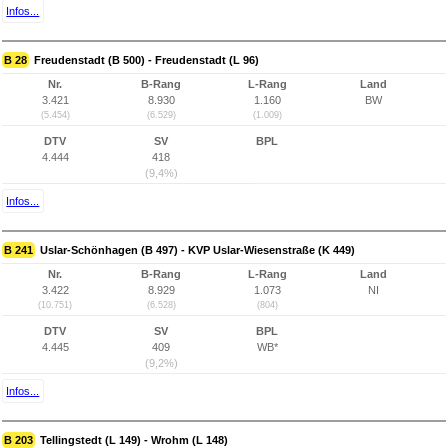
Infos...
B 28
Freudenstadt (B 500) - Freudenstadt (L 96)
Nr.
B-Rang
L-Rang
Land
3.421
8.930
1.160
BW
(5.454)
(6.529)
(1.009)
DTV
SV
BPL
4.444
418
(9,4%)
Infos...
B 241
Uslar-Schönhagen (B 497) - KVP Uslar-Wiesenstraße (K 449)
Nr.
B-Rang
L-Rang
Land
3.422
8.929
1.073
NI
(10.751)
(6.528)
(804)
DTV
SV
BPL
4.445
409
WB*
(9,2%)
Infos...
B 203
Tellingstedt (L 149) - Wrohm (L 148)