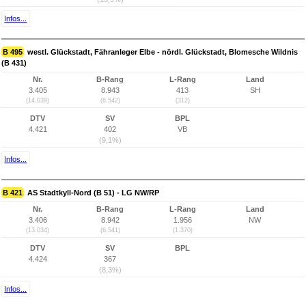
Infos...
B 495
westl. Glückstadt, Fähranleger Elbe - nördl. Glückstadt, Blomesche Wildnis
(B 431)
Nr.
B-Rang
L-Rang
Land
3.405
8.943
413
SH
(14.039)
(6.542)
(312)
DTV
SV
BPL
4.421
402
VB
(9,1%)
Infos...
B 421
AS Stadtkyll-Nord (B 51) - LG NW/RP
Nr.
B-Rang
L-Rang
Land
3.406
8.942
1.956
NW
(13.034)
(6.541)
(1.370)
DTV
SV
BPL
4.424
367
(8,3%)
Infos...