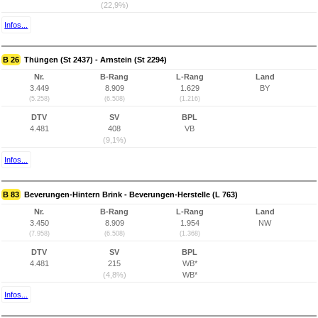
(22,9%)
Infos...
B 26
Thüngen (St 2437) - Arnstein (St 2294)
Nr.
B-Rang
L-Rang
Land
3.449
8.909
1.629
BY
(5.258)
(6.508)
(1.216)
DTV
SV
BPL
4.481
408
VB
(9,1%)
Infos...
B 83
Beverungen-Hintern Brink - Beverungen-Herstelle (L 763)
Nr.
B-Rang
L-Rang
Land
3.450
8.909
1.954
NW
(7.958)
(6.508)
(1.368)
DTV
SV
BPL
4.481
215
WB*
(4,8%)
WB*
Infos...