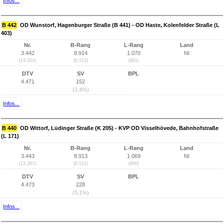
Infos...
B 442
OD Wunstorf, Hagenburger Straße (B 441) - OD Haste, Kolenfelder Straße (L
403)
Nr.
B-Rang
L-Rang
Land
3.442
8.914
1.070
NI
(13.310)
(6.513)
(801)
DTV
SV
BPL
4.471
152
(3,4%)
Infos...
B 440
OD Wittorf, Lüdinger Straße (K 205) - KVP OD Visselhövede, Bahnhofstraße
(L 171)
Nr.
B-Rang
L-Rang
Land
3.443
8.913
1.069
NI
(13.287)
(6.512)
(800)
DTV
SV
BPL
4.473
228
(5,1%)
Infos...