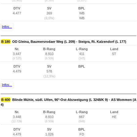
(11.961)
(6.510)
(1.217)
DTV
SV
BPL
4.477
269
WB
(6,0%)
WB
Infos...
B 180
OD Gleina, Baumersrodaer Weg (L 209) - Steigra, Ri. Kalzendorf (L 177)
Nr.
B-Rang
L-Rang
Land
3.447
8.910
411
ST
(9.535)
(6.509)
(345)
DTV
SV
BPL
4.479
578
(12,9%)
Infos...
B 400
Blinde Mühle, südl. Ulfen, 90°-Ost-Abzweigung (L 3248/K 9) - AS Wommen (A
4)
Nr.
B-Rang
L-Rang
Land
3.448
8.910
867
HE
(12.739)
(6.509)
(848)
DTV
SV
BPL
4.479
1.026
FD