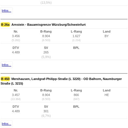
(13,5%)
Infos...
B 26a
Arnstein - Bauamtsgrenze Würzburg/Schweinfurt
Nr.
B-Rang
L-Rang
Land
3.456
8.904
1.627
BY
(5.282)
(6.503)
(1.214)
DTV
SV
BPL
4.489
265
(5,9%)
Infos...
B 450
Merxhausen, Landgraf-Philipp-Straße (L 3220) - OD Balhorn, Naumburger
Straße (L 3215)
Nr.
B-Rang
L-Rang
Land
3.457
8.904
866
HE
(13.364)
(6.503)
(847)
DTV
SV
BPL
4.489
301
(6,7%)
Infos...