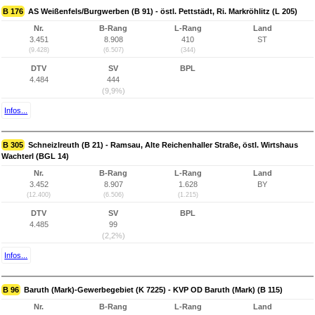
B 176
AS Weißenfels/Burgwerben (B 91) - östl. Pettstädt, Ri. Markröhlitz (L 205)
Nr.
B-Rang
L-Rang
Land
3.451
8.908
410
ST
(9.428)
(6.507)
(344)
DTV
SV
BPL
4.484
444
(9,9%)
Infos...
B 305
Schneizlreuth (B 21) - Ramsau, Alte Reichenhaller Straße, östl. Wirtshaus
Wachterl (BGL 14)
Nr.
B-Rang
L-Rang
Land
3.452
8.907
1.628
BY
(12.400)
(6.506)
(1.215)
DTV
SV
BPL
4.485
99
(2,2%)
Infos...
B 96
Baruth (Mark)-Gewerbegebiet (K 7225) - KVP OD Baruth (Mark) (B 115)
Nr.
B-Rang
L-Rang
Land