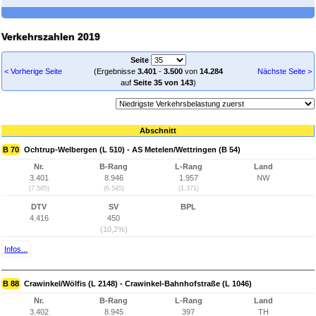
Verkehrszahlen 2019
Seite
< Vorherige Seite
(Ergebnisse
3.401
-
3.500
von
14.284
Nächste Seite >
auf
Seite 35 von 143
)
Abschnitt
B 70
Ochtrup-Welbergen (L 510) - AS Metelen/Wettringen (B 54)
Nr.
B-Rang
L-Rang
Land
3.401
8.946
1.957
NW
(7.585)
(6.545)
(1.371)
DTV
SV
BPL
4.416
450
(10,2%)
Infos...
B 88
Crawinkel/Wölfis (L 2148) - Crawinkel-Bahnhofstraße (L 1046)
Nr.
B-Rang
L-Rang
Land
3.402
8.945
397
TH