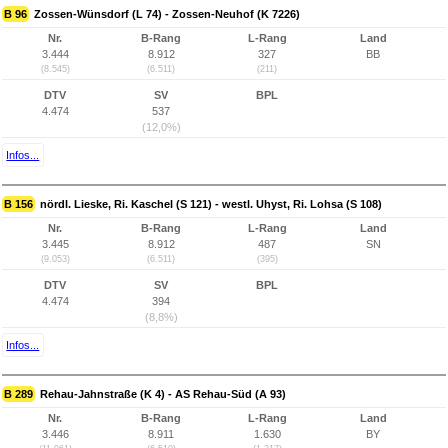
B 96
Zossen-Wünsdorf (L 74) - Zossen-Neuhof (K 7226)
Nr.
B-Rang
L-Rang
Land
3.444
8.912
327
BB
(8.545)
(6.511)
(211)
DTV
SV
BPL
4.474
537
(12,0%)
Infos...
B 156
nördl. Lieske, Ri. Kaschel (S 121) - westl. Uhyst, Ri. Lohsa (S 108)
Nr.
B-Rang
L-Rang
Land
3.445
8.912
487
SN
(9.053)
(6.511)
(395)
DTV
SV
BPL
4.474
394
(8,8%)
Infos...
B 289
Rehau-Jahnstraße (K 4) - AS Rehau-Süd (A 93)
Nr.
B-Rang
L-Rang
Land
3.446
8.911
1.630
BY