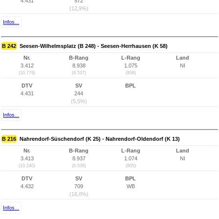
4.431
572
(12,9%)
Infos...
B 242
Seesen-Wilhelmsplatz (B 248) - Seesen-Herrhausen (K 58)
Nr.
B-Rang
L-Rang
Land
3.412
8.938
1.075
NI
(10.779)
(6.537)
(806)
DTV
SV
BPL
4.431
244
(5,5%)
Infos...
B 216
Nahrendorf-Süschendorf (K 25) - Nahrendorf-Oldendorf (K 13)
Nr.
B-Rang
L-Rang
Land
3.413
8.937
1.074
NI
(10.240)
(6.536)
(805)
DTV
SV
BPL
4.432
709
WB
(16,0%)
Infos...