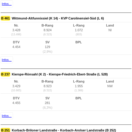
Infos...
B 461
Wittmund-Altfunnixsiel (K 14) - KVP Carolinensiel-Süd (L 6)
Nr.
B-Rang
L-Rang
Land
3.428
8.924
1.072
NI
(13.498)
(6.523)
(803)
DTV
SV
BPL
4.454
129
(2,9%)
Infos...
B 237
Kierspe-Rönsahl (K 2) - Kierspe-Friedrich-Ebert-Straße (L 528)
Nr.
B-Rang
L-Rang
Land
3.429
8.923
1.955
NW
(10.665)
(6.522)
(1.369)
DTV
SV
BPL
4.455
281
(6,3%)
Infos...
B 251
Korbach-Briloner Landstraße - Korbach-Arolser Landstraße (B 252)