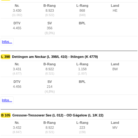
Nr.
B-Rang
L-Rang
Land
3.430
8.923
868
HE
(11.082)
(6.522)
(849)
DTV
SV
BPL
4.455
356
(8,0%)
Infos...
L 398
Dettingen am Neckar (L 398/L 410) - Ihlingen (K 4779)
Nr.
B-Rang
L-Rang
Land
3.431
8.922
1.158
BW
(4.677)
(6.521)
(1.007)
DTV
SV
BPL
4.456
214
(4,8%)
Infos...
B 105
Gressow-Tressower See (L 012) - OD Gägelow (L 1/K 22)
Nr.
B-Rang
L-Rang
Land
3.432
8.922
223
MV
(8.847)
(6.521)
(158)