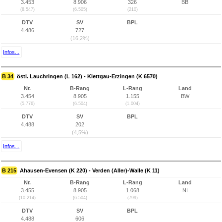
3.453
8.906
326
BB
(8.547)
(6.505)
(210)
DTV
SV
BPL
4.486
727
(16,2%)
Infos...
B 34
östl. Lauchringen (L 162) - Klettgau-Erzingen (K 6570)
Nr.
B-Rang
L-Rang
Land
3.454
8.905
1.155
BW
(5.776)
(6.504)
(1.004)
DTV
SV
BPL
4.488
202
(4,5%)
Infos...
B 215
Ahausen-Evensen (K 220) - Verden (Aller)-Walle (K 11)
Nr.
B-Rang
L-Rang
Land
3.455
8.905
1.068
NI
(10.214)
(6.504)
(799)
DTV
SV
BPL
4.488
606