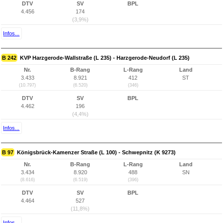
DTV
SV
BPL
4.456
174
(3,9%)
Infos...
B 242
KVP Harzgerode-Wallstraße (L 235) - Harzgerode-Neudorf (L 235)
Nr.
B-Rang
L-Rang
Land
3.433
8.921
412
ST
(10.797)
(6.520)
(346)
DTV
SV
BPL
4.462
196
(4,4%)
Infos...
B 97
Königsbrück-Kamenzer Straße (L 100) - Schwepnitz (K 9273)
Nr.
B-Rang
L-Rang
Land
3.434
8.920
488
SN
(8.616)
(6.519)
(396)
DTV
SV
BPL
4.464
527
(11,8%)
Infos...