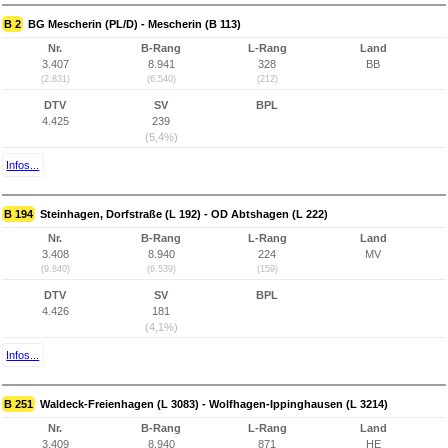
B 2
BG Mescherin (PL/D) - Mescherin (B 113)
Nr.
B-Rang
L-Rang
Land
3.407
8.941
328
BB
(2.831)
(6.540)
(212)
DTV
SV
BPL
4.425
239
(5,4%)
Infos...
B 194
Steinhagen, Dorfstraße (L 192) - OD Abtshagen (L 222)
Nr.
B-Rang
L-Rang
Land
3.408
8.940
224
MV
(9.840)
(6.539)
(159)
DTV
SV
BPL
4.426
181
(4,1%)
Infos...
B 251
Waldeck-Freienhagen (L 3083) - Wolfhagen-Ippinghausen (L 3214)
Nr.
B-Rang
L-Rang
Land
3.409
8.940
871
HE