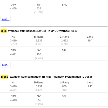
DTV
SV
BPL
4.438
524
(11,8%)
Infos...
B 26
Werneck-Mühlhausen (SW 13) - KVP OU Werneck (B 19)
Nr.
B-Rang
L-Rang
Land
3.419
8.932
1.632
BY
(5.260)
(6.531)
(1.219)
DTV
SV
BPL
4.441
195
(4,4%)
Infos...
B 251
Waldeck-Sachsenhausen (B 485) - Waldeck-Freienhagen (L 3083)
Nr.
B-Rang
L-Rang
Land
3.420
8.931
869
HE
(11.086)
(6.530)
(850)
DTV
SV
BPL
4.443
355
(8,0%)