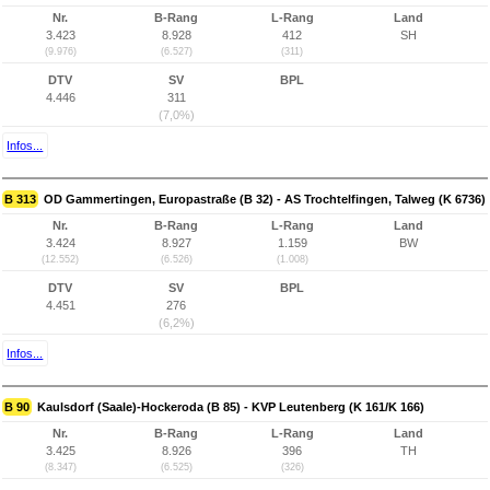
Nr.
B-Rang
L-Rang
Land
3.423
8.928
412
SH
(9.976)
(6.527)
(311)
DTV
SV
BPL
4.446
311
(7,0%)
Infos...
B 313
OD Gammertingen, Europastraße (B 32) - AS Trochtelfingen, Talweg (K 6736)
Nr.
B-Rang
L-Rang
Land
3.424
8.927
1.159
BW
(12.552)
(6.526)
(1.008)
DTV
SV
BPL
4.451
276
(6,2%)
Infos...
B 90
Kaulsdorf (Saale)-Hockeroda (B 85) - KVP Leutenberg (K 161/K 166)
Nr.
B-Rang
L-Rang
Land
3.425
8.926
396
TH
(8.347)
(6.525)
(326)