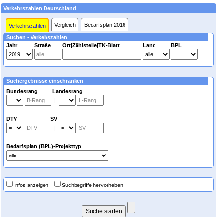
Verkehrszahlen Deutschland
Vergleich
Bedarfsplan 2016
Verkehrszahlen
Suchen - Verkehszahlen
Jahr
Straße
Ort|Zählstelle|TK-Blatt
Land
BPL
Suchergebnisse einschränken
Bundesrang Landesrang
|
DTV SV
|
Bedarfsplan (BPL)-Projekttyp
Infos anzeigen
Suchbegriffe hervorheben