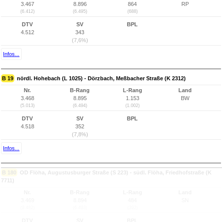
3.467
8.896
864
RP
(6.412)
(6.495)
(688)
DTV
SV
BPL
4.512
343
(7,6%)
Infos...
B 19
nördl. Hohebach (L 1025) - Dörzbach, Meßbacher Straße (K 2312)
Nr.
B-Rang
L-Rang
Land
3.468
8.895
1.153
BW
(5.013)
(6.494)
(1.002)
DTV
SV
BPL
4.518
352
(7,8%)
Infos...
B 180
OD Flöha, Augustusburger Straße (S 223) - südl. Flöha, Friedhofstraße (K
7711)
Nr.
B-Rang
L-Rang
Land
3.469
8.894
484
SN
(9.482)
(6.493)
(392)
DTV
SV
BPL