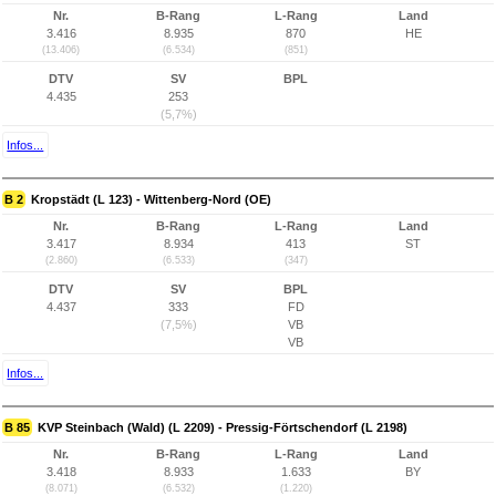
Nr.
B-Rang
L-Rang
Land
3.416
8.935
870
HE
(13.406)
(6.534)
(851)
DTV
SV
BPL
4.435
253
(5,7%)
Infos...
B 2
Kropstädt (L 123) - Wittenberg-Nord (OE)
Nr.
B-Rang
L-Rang
Land
3.417
8.934
413
ST
(2.860)
(6.533)
(347)
DTV
SV
BPL
4.437
333
FD
(7,5%)
VB
VB
Infos...
B 85
KVP Steinbach (Wald) (L 2209) - Pressig-Förtschendorf (L 2198)
Nr.
B-Rang
L-Rang
Land
3.418
8.933
1.633
BY
(8.071)
(6.532)
(1.220)