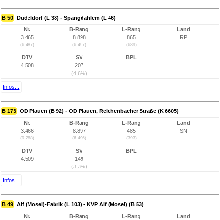
B 50
Dudeldorf (L 38) - Spangdahlem (L 46)
Nr.
B-Rang
L-Rang
Land
3.465
8.898
865
RP
(6.487)
(6.497)
(689)
DTV
SV
BPL
4.508
207
(4,6%)
Infos...
B 173
OD Plauen (B 92) - OD Plauen, Reichenbacher Straße (K 6605)
Nr.
B-Rang
L-Rang
Land
3.466
8.897
485
SN
(9.288)
(6.496)
(393)
DTV
SV
BPL
4.509
149
(3,3%)
Infos...
B 49
Alf (Mosel)-Fabrik (L 103) - KVP Alf (Mosel) (B 53)
Nr.
B-Rang
L-Rang
Land