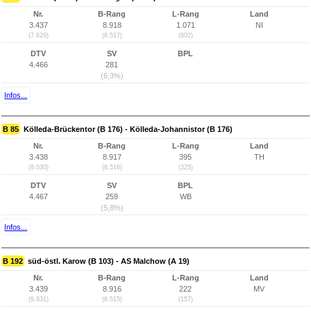
Nr.
B-Rang
L-Rang
Land
3.437
8.918
1.071
NI
(7.629)
(6.517)
(802)
DTV
SV
BPL
4.466
281
(6,3%)
Infos...
B 85
Kölleda-Brückentor (B 176) - Kölleda-Johannistor (B 176)
Nr.
B-Rang
L-Rang
Land
3.438
8.917
395
TH
(8.030)
(6.516)
(325)
DTV
SV
BPL
4.467
259
WB
(5,8%)
Infos...
B 192
süd-östl. Karow (B 103) - AS Malchow (A 19)
Nr.
B-Rang
L-Rang
Land
3.439
8.916
222
MV
(9.831)
(6.515)
(157)