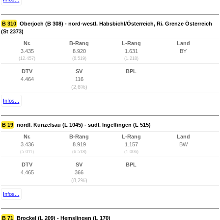
B 310
Oberjoch (B 308) - nord-westl. Habsbichl/Österreich, Ri. Grenze Österreich
(St 2373)
Nr.
B-Rang
L-Rang
Land
3.435
8.920
1.631
BY
(12.457)
(6.519)
(1.218)
DTV
SV
BPL
4.464
116
(2,6%)
Infos...
B 19
nördl. Künzelsau (L 1045) - südl. Ingelfingen (L 515)
Nr.
B-Rang
L-Rang
Land
3.436
8.919
1.157
BW
(5.011)
(6.518)
(1.006)
DTV
SV
BPL
4.465
366
(8,2%)
Infos...
B 71
Brockel (L 209) - Hemslingen (L 170)