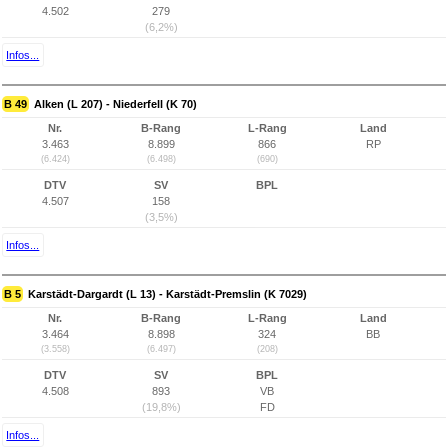
4.502
279
(6,2%)
Infos...
B 49
Alken (L 207) - Niederfell (K 70)
Nr.
B-Rang
L-Rang
Land
3.463
8.899
866
RP
(6.424)
(6.498)
(690)
DTV
SV
BPL
4.507
158
(3,5%)
Infos...
B 5
Karstädt-Dargardt (L 13) - Karstädt-Premslin (K 7029)
Nr.
B-Rang
L-Rang
Land
3.464
8.898
324
BB
(3.558)
(6.497)
(208)
DTV
SV
BPL
4.508
893
VB
(19,8%)
FD
Infos...