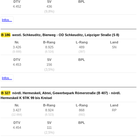
DTV
SV
BPL
4.452
436
(9,8%)
Infos...
B 186
westl. Schkeuditz, Bierweg - OD Schkeuditz, Leipziger Straße (S 8)
Nr.
B-Rang
L-Rang
Land
3.426
8.925
489
SN
(9.688)
(6.524)
(397)
DTV
SV
BPL
4.453
156
(3,5%)
Infos...
B 327
nördl. Hermeskeil, Abtei, Gewerbepark Römerstraße (B 407) - nördl.
Hermeskeil K 97/K 99 bis Kreisel
Nr.
B-Rang
L-Rang
Land
3.427
8.924
868
RP
(12.684)
(6.523)
(692)
DTV
SV
BPL
4.454
111
(2,5%)