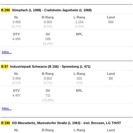
B 290
Stimpfach (L 1068) - Crailsheim-Jagstheim (L 1068)
Nr.
B-Rang
L-Rang
Land
3.458
8.903
1.154
BW
(11.971)
(6.502)
(1.003)
DTV
SV
BPL
4.490
189
(4,2%)
Infos...
B 97
Industriepark Schwarze (B 156) - Spremberg (L 471)
Nr.
B-Rang
L-Rang
Land
3.459
8.902
325
BB
(8.625)
(6.501)
(209)
DTV
SV
BPL
4.497
711
(15,8%)
Infos...
B 180
OD Meuselwitz, Mumsdorfer Straße (L 1063) - östl. Brossen, LG TH/ST
Nr.
B-Rang
L-Rang
Land