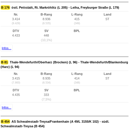
B 176
östl. Pettstädt, Ri. Markröhlitz (L 205) - Leiha, Freyburger Straße (L 179)
Nr.
B-Rang
L-Rang
Land
3.414
8.936
415
ST
(9.429)
(6.535)
(349)
DTV
SV
BPL
4.433
448
(10,1%)
Infos...
B 81
Thale-Wendefurth/Oberharz (Brocken) (L 96) - Thale-Wendefurth/Blankenburg
(Harz) (L 94)
Nr.
B-Rang
L-Rang
Land
3.415
8.935
414
ST
(7.900)
(6.534)
(348)
DTV
SV
BPL
4.435
333
(7,5%)
Infos...
B 454
AS Schwalmstadt-Treysa/Frankenhain (A 49/L 3155/K 102) - südl.
Schwalmstadt-Treysa (B 454)