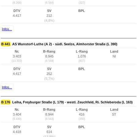
(8.268)
(6.544)
(327)
DTV
SV
BPL
4.417
212
(4,8%)
Infos...
B 441
AS Wunstorf-Luthe (A 2) - südl. Seelze, Almhorster Straße (L 390)
Nr.
B-Rang
L-Rang
Land
3.403
8.945
1.076
NI
(13.303)
(6.544)
(807)
DTV
SV
BPL
4.417
252
(5,7%)
Infos...
B 176
Leiha, Freyburger Straße (L 179) - westl. Zeuchfeld, Ri. Schleberoda (L 163)
Nr.
B-Rang
L-Rang
Land
3.404
8.944
416
ST
(9.430)
(6.543)
(350)
DTV
SV
BPL
4.418
614
(13,9%)