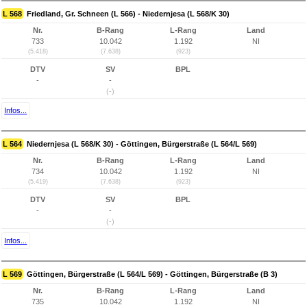
L 568
Friedland, Gr. Schneen (L 566) - Niedernjesa (L 568/K 30)
Nr.
B-Rang
L-Rang
Land
733
10.042
1.192
NI
(5.418)
(7.638)
(923)
DTV
SV
BPL
-
-
(-)
Infos...
L 564
Niedernjesa (L 568/K 30) - Göttingen, Bürgerstraße (L 564/L 569)
Nr.
B-Rang
L-Rang
Land
734
10.042
1.192
NI
(5.419)
(7.638)
(923)
DTV
SV
BPL
-
-
(-)
Infos...
L 569
Göttingen, Bürgerstraße (L 564/L 569) - Göttingen, Bürgerstraße (B 3)
Nr.
B-Rang
L-Rang
Land
735
10.042
1.192
NI