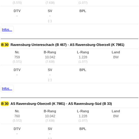
(5.570)
(7.638)
(1.077)
DTV
SV
BPL
-
-
(-)
Infos...
B 30
Ravensburg-Untereschach (B 467) - AS Ravensburg-Oberzell (K 7981)
Nr.
B-Rang
L-Rang
Land
759
10.042
1.228
BW
(5.571)
(7.638)
(1.077)
DTV
SV
BPL
-
-
(-)
Infos...
B 30
AS Ravensburg-Oberzell (K 7981) - AS Ravensburg-Süd (B 33)
Nr.
B-Rang
L-Rang
Land
760
10.042
1.228
BW
(5.572)
(7.638)
(1.077)
DTV
SV
BPL
-
-
(-)