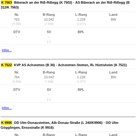
K 7563
Biberach an der Riß-Rißegg (K 7502) - AS Biberach an der Riß-Rißegg (B
312/K 7563)
Nr.
B-Rang
L-Rang
Land
763
10.042
1.228
BW
(5.590)
(7.638)
(1.077)
DTV
SV
BPL
-
-
(-)
Infos...
K 7522
KVP AS Achstetten (B 30) - Achstetten-Stetten, Ri. Hüttisheim (K 7521)
Nr.
B-Rang
L-Rang
Land
764
10.042
1.228
BW
(5.604)
(7.638)
(1.077)
DTV
SV
BPL
-
-
(-)
Infos...
K 9906
OD Ulm-Donaustetten, Alb-Donau-Straße (L 240/K9906) - OD Ulm-
Gögglingen, Ensostraße (K 9916)
Nr.
B-Rang
L-Rang
Land