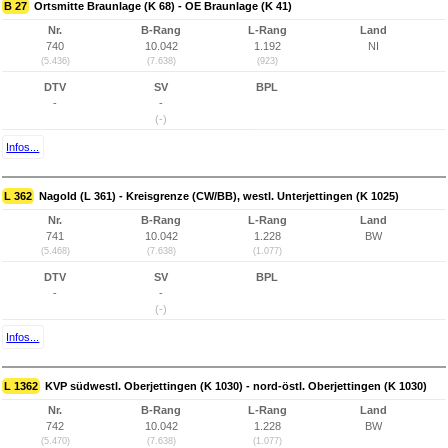
B 27
Ortsmitte Braunlage (K 68) - OE Braunlage (K 41)
Nr.
B-Rang
L-Rang
Land
740
10.042
1.192
NI
(5.436)
(7.638)
(923)
DTV
SV
BPL
-
-
(-)
Infos...
L 362
Nagold (L 361) - Kreisgrenze (CW/BB), westl. Unterjettingen (K 1025)
Nr.
B-Rang
L-Rang
Land
741
10.042
1.228
BW
(5.468)
(7.638)
(1.077)
DTV
SV
BPL
-
-
(-)
Infos...
L 1362
KVP südwestl. Oberjettingen (K 1030) - nord-östl. Oberjettingen (K 1030)
Nr.
B-Rang
L-Rang
Land
742
10.042
1.228
BW
(5.470)
(7.638)
(1.077)