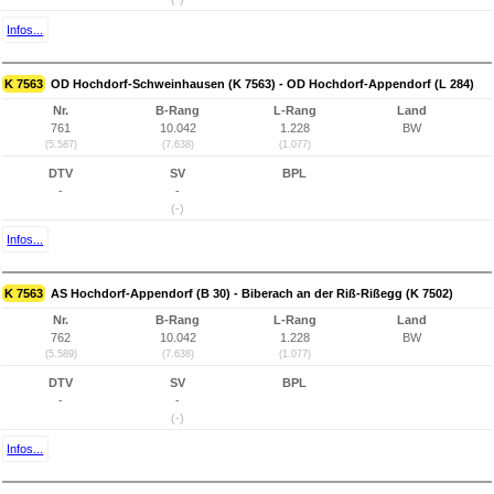
Infos...
K 7563
OD Hochdorf-Schweinhausen (K 7563) - OD Hochdorf-Appendorf (L 284)
Nr.
B-Rang
L-Rang
Land
761
10.042
1.228
BW
(5.587)
(7.638)
(1.077)
DTV
SV
BPL
-
-
(-)
Infos...
K 7563
AS Hochdorf-Appendorf (B 30) - Biberach an der Riß-Rißegg (K 7502)
Nr.
B-Rang
L-Rang
Land
762
10.042
1.228
BW
(5.589)
(7.638)
(1.077)
DTV
SV
BPL
-
-
(-)
Infos...