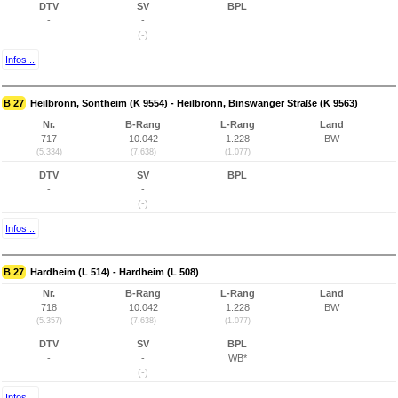
DTV
SV
BPL
-
-
(-)
Infos...
B 27
Heilbronn, Sontheim (K 9554) - Heilbronn, Binswanger Straße (K 9563)
Nr.
B-Rang
L-Rang
Land
717
10.042
1.228
BW
(5.334)
(7.638)
(1.077)
DTV
SV
BPL
-
-
(-)
Infos...
B 27
Hardheim (L 514) - Hardheim (L 508)
Nr.
B-Rang
L-Rang
Land
718
10.042
1.228
BW
(5.357)
(7.638)
(1.077)
DTV
SV
BPL
-
-
WB*
(-)
Infos...