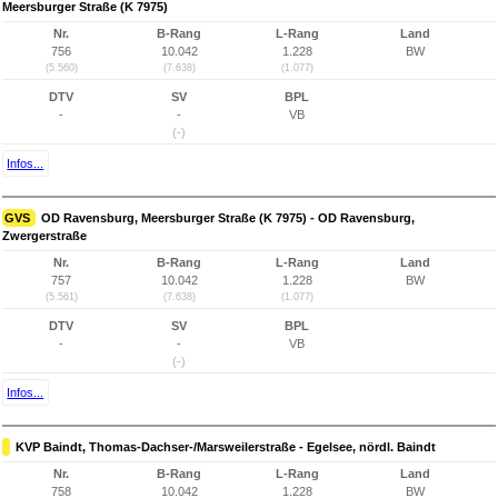
Meersburger Straße (K 7975)
Nr.
B-Rang
L-Rang
Land
756
10.042
1.228
BW
(5.560)
(7.638)
(1.077)
DTV
SV
BPL
-
-
VB
(-)
Infos...
GVS
OD Ravensburg, Meersburger Straße (K 7975) - OD Ravensburg,
Zwergerstraße
Nr.
B-Rang
L-Rang
Land
757
10.042
1.228
BW
(5.561)
(7.638)
(1.077)
DTV
SV
BPL
-
-
VB
(-)
Infos...
KVP Baindt, Thomas-Dachser-/Marsweilerstraße - Egelsee, nördl. Baindt
Nr.
B-Rang
L-Rang
Land
758
10.042
1.228
BW