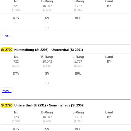
Nr.
B-Rang
L-Rang
Land
721
10.042
1.757
BY
(5.376)
(7.638)
(1.344)
DTV
SV
BPL
-
-
(-)
Infos...
St 2790
Hammelburg (St 2293) - Untererthal (St 2291)
Nr.
B-Rang
L-Rang
Land
722
10.042
1.757
BY
(5.377)
(7.638)
(1.344)
DTV
SV
BPL
-
-
(-)
Infos...
St 2790
Untererthal (St 2291) - Neuwirtshaus (St 2302)
Nr.
B-Rang
L-Rang
Land
723
10.042
1.757
BY
(5.378)
(7.638)
(1.344)
DTV
SV
BPL