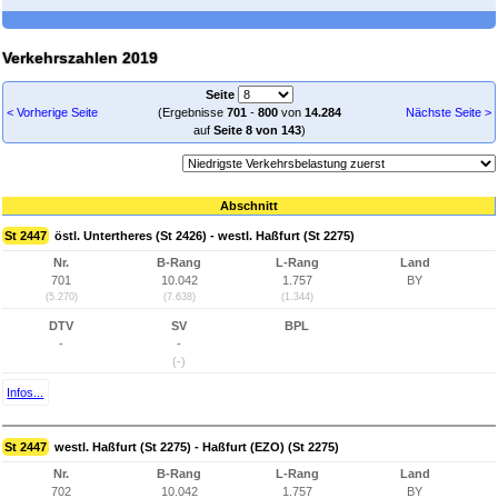
Verkehrszahlen 2019
Seite
< Vorherige Seite
(Ergebnisse
701
-
800
von
14.284
Nächste Seite >
auf
Seite 8 von 143
)
Abschnitt
St 2447
östl. Untertheres (St 2426) - westl. Haßfurt (St 2275)
Nr.
B-Rang
L-Rang
Land
701
10.042
1.757
BY
(5.270)
(7.638)
(1.344)
DTV
SV
BPL
-
-
(-)
Infos...
St 2447
westl. Haßfurt (St 2275) - Haßfurt (EZO) (St 2275)
Nr.
B-Rang
L-Rang
Land
702
10.042
1.757
BY