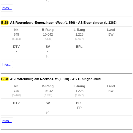
Infos...
B 28
AS Rottenburg-Ergenzingen-West (L 356) - AS Ergenzingen (L 1361)
Nr.
B-Rang
L-Rang
Land
745
10.042
1.228
BW
(5.484)
(7.638)
(1.077)
DTV
SV
BPL
-
-
(-)
Infos...
B 28
AS Rottenburg am Neckar-Ost (L 370) - AS Tübingen-Bühl
Nr.
B-Rang
L-Rang
Land
746
10.042
1.228
BW
(5.490)
(7.638)
(1.077)
DTV
SV
BPL
-
-
FD
(-)
Infos...