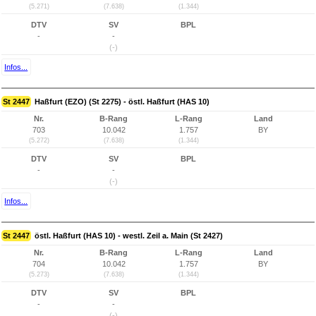
(5.271)
(7.638)
(1.344)
DTV
SV
BPL
-
-
(-)
Infos...
St 2447
Haßfurt (EZO) (St 2275) - östl. Haßfurt (HAS 10)
Nr.
B-Rang
L-Rang
Land
703
10.042
1.757
BY
(5.272)
(7.638)
(1.344)
DTV
SV
BPL
-
-
(-)
Infos...
St 2447
östl. Haßfurt (HAS 10) - westl. Zeil a. Main (St 2427)
Nr.
B-Rang
L-Rang
Land
704
10.042
1.757
BY
(5.273)
(7.638)
(1.344)
DTV
SV
BPL
-
-
(-)