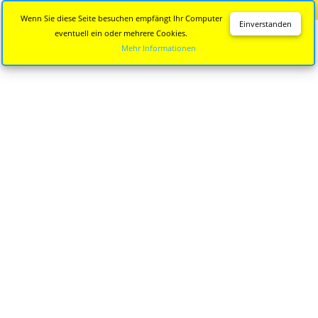
Diese Seite wird nicht mehr aktualisiert.
Zur neuen Seite
Wenn Sie diese Seite besuchen empfängt Ihr Computer
Einverstanden
eventuell ein oder mehrere Cookies.
Mehr Informationen