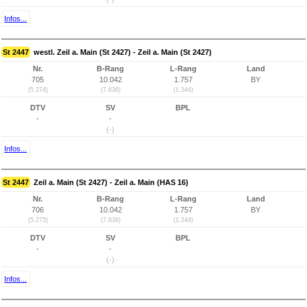
Infos...
St 2447
westl. Zeil a. Main (St 2427) - Zeil a. Main (St 2427)
Nr.
B-Rang
L-Rang
Land
705
10.042
1.757
BY
(5.274)
(7.638)
(1.344)
DTV
SV
BPL
-
-
(-)
Infos...
St 2447
Zeil a. Main (St 2427) - Zeil a. Main (HAS 16)
Nr.
B-Rang
L-Rang
Land
706
10.042
1.757
BY
(5.275)
(7.638)
(1.344)
DTV
SV
BPL
-
-
(-)
Infos...