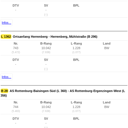
DTV
SV
BPL
-
-
(-)
Infos...
L 1362
Ortsanfang Herrenberg - Herrenberg, Mühlstraße (B 296)
Nr.
B-Rang
L-Rang
Land
743
10.042
1.228
BW
(5.472)
(7.638)
(1.077)
DTV
SV
BPL
-
-
(-)
Infos...
B 28
AS Rottenburg-Baisingen-Süd (L 360) - AS Rottenburg-Ergenzingen-West (L
356)
Nr.
B-Rang
L-Rang
Land
744
10.042
1.228
BW
(5.483)
(7.638)
(1.077)
DTV
SV
BPL
-
-
(-)