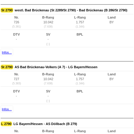
St 2790
westl. Bad Brückenau (St 2289/St 2790) - Bad Brückenau (B 286/St 2790)
Nr.
B-Rang
L-Rang
Land
726
10.042
1.757
BY
(5.381)
(7.638)
(1.344)
DTV
SV
BPL
-
-
(-)
Infos...
St 2790
AS Bad Brückenau-Volkers (A 7) - LG Bayern/Hessen
Nr.
B-Rang
L-Rang
Land
727
10.042
1.757
BY
(5.383)
(7.638)
(1.344)
DTV
SV
BPL
-
-
(-)
Infos...
L 2790
LG Bayern/Hessen - AS Döllbach (B 279)
Nr.
B-Rang
L-Rang
Land