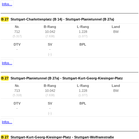
Infos...
B 27
Stuttgart-Charlottenplatz (B 14) - Stuttgart-Planietunnel (B 27a)
Nr.
B-Rang
L-Rang
Land
712
10.042
1.228
BW
(5.317)
(7.638)
(1.077)
DTV
SV
BPL
-
-
(-)
Infos...
B 27
Stuttgart-Planietunnel (B 27a) - Stuttgart-Kurt-Georg-Kiesinger-Platz
Nr.
B-Rang
L-Rang
Land
713
10.042
1.228
BW
(5.318)
(7.638)
(1.077)
DTV
SV
BPL
-
-
(-)
Infos...
B 27
Stuttgart-Kurt-Georg-Kiesinger-Platz - Stuttgart-Wolframstraße