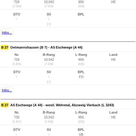
728
10.042
956
HE
(5.384)
(7.638)
(936)
DTV
SV
BPL
-
-
(-)
Infos...
B 27
Oetmannshausen (B 7) - AS Eschwege (A 44)
Nr.
B-Rang
L-Rang
Land
729
10.042
956
HE
(5.406)
(7.638)
(936)
DTV
SV
BPL
-
-
FD
(-)
Infos...
B 27
AS Eschwege (A 44) - westl. Wehretal, Abzweig Vierbach (L 3243)
Nr.
B-Rang
L-Rang
Land
730
10.042
956
HE
(5.407)
(7.638)
(936)
DTV
SV
BPL
-
-
VB