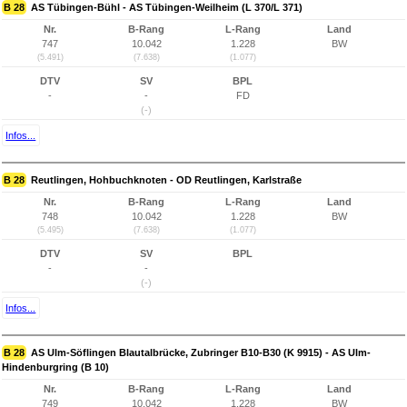
B 28
AS Tübingen-Bühl - AS Tübingen-Weilheim (L 370/L 371)
Nr.
B-Rang
L-Rang
Land
747
10.042
1.228
BW
(5.491)
(7.638)
(1.077)
DTV
SV
BPL
-
-
FD
(-)
Infos...
B 28
Reutlingen, Hohbuchknoten - OD Reutlingen, Karlstraße
Nr.
B-Rang
L-Rang
Land
748
10.042
1.228
BW
(5.495)
(7.638)
(1.077)
DTV
SV
BPL
-
-
(-)
Infos...
B 28
AS Ulm-Söflingen Blautalbrücke, Zubringer B10-B30 (K 9915) - AS Ulm-
Hindenburgring (B 10)
Nr.
B-Rang
L-Rang
Land
749
10.042
1.228
BW