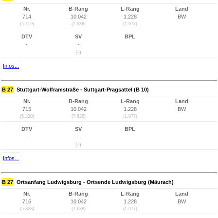
Nr.
B-Rang
L-Rang
Land
714
10.042
1.228
BW
(5.319)
(7.638)
(1.077)
DTV
SV
BPL
-
-
(-)
Infos...
B 27
Stuttgart-Wolframstraße - Suttgart-Pragsattel (B 10)
Nr.
B-Rang
L-Rang
Land
715
10.042
1.228
BW
(5.320)
(7.638)
(1.077)
DTV
SV
BPL
-
-
(-)
Infos...
B 27
Ortsanfang Ludwigsburg - Ortsende Ludwigsburg (Mäurach)
Nr.
B-Rang
L-Rang
Land
716
10.042
1.228
BW
(5.323)
(7.638)
(1.077)