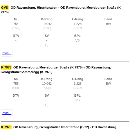
GVS
OD Ravensburg, Hirschgraben - OD Ravensburg, Meersburger Straße (K
7975)
Nr.
B-Rang
L-Rang
Land
754
10.042
1.228
BW
(5.557)
(7.638)
(1.077)
DTV
SV
BPL
-
-
VB
(-)
Infos...
K 7975
OD Ravensburg, Meersburger Straße (K 7975) - OD Ravensburg,
Georgstraße/Sommeregg (K 7975)
Nr.
B-Rang
L-Rang
Land
755
10.042
1.228
BW
(5.558)
(7.638)
(1.077)
DTV
SV
BPL
-
-
VB
(-)
Infos...
K 7975
OD Ravensburg, Georgstraße/Ulmer Straße (B 32) - OD Ravensburg,