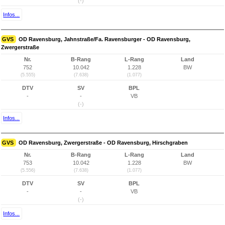
(-)
Infos...
GVS
OD Ravensburg, Jahnstraße/Fa. Ravensburger - OD Ravensburg,
Zwergerstraße
Nr.
B-Rang
L-Rang
Land
752
10.042
1.228
BW
(5.555)
(7.638)
(1.077)
DTV
SV
BPL
-
-
VB
(-)
Infos...
GVS
OD Ravensburg, Zwergerstraße - OD Ravensburg, Hirschgraben
Nr.
B-Rang
L-Rang
Land
753
10.042
1.228
BW
(5.556)
(7.638)
(1.077)
DTV
SV
BPL
-
-
VB
(-)
Infos...