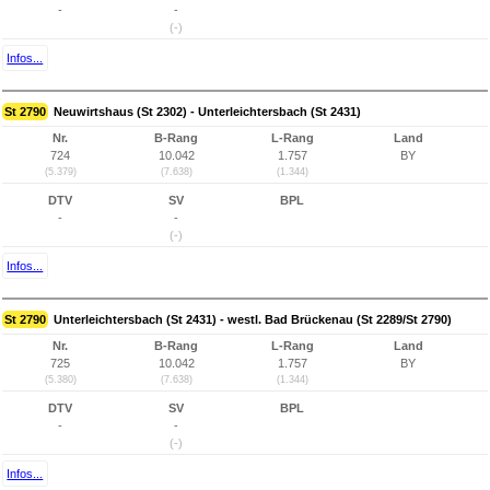
-
-
(-)
Infos...
St 2790
Neuwirtshaus (St 2302) - Unterleichtersbach (St 2431)
Nr.
B-Rang
L-Rang
Land
724
10.042
1.757
BY
(5.379)
(7.638)
(1.344)
DTV
SV
BPL
-
-
(-)
Infos...
St 2790
Unterleichtersbach (St 2431) - westl. Bad Brückenau (St 2289/St 2790)
Nr.
B-Rang
L-Rang
Land
725
10.042
1.757
BY
(5.380)
(7.638)
(1.344)
DTV
SV
BPL
-
-
(-)
Infos...