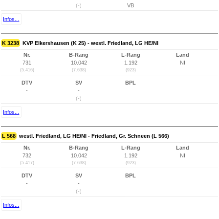
(-)
VB
Infos...
K 3238
KVP Elkershausen (K 25) - westl. Friedland, LG HE/NI
Nr.
B-Rang
L-Rang
Land
731
10.042
1.192
NI
(5.416)
(7.638)
(923)
DTV
SV
BPL
-
-
(-)
Infos...
L 568
westl. Friedland, LG HE/NI - Friedland, Gr. Schneen (L 566)
Nr.
B-Rang
L-Rang
Land
732
10.042
1.192
NI
(5.417)
(7.638)
(923)
DTV
SV
BPL
-
-
(-)
Infos...