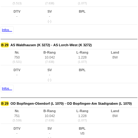
(5.513)
(7.638)
(1.077)
DTV
SV
BPL
-
-
(-)
Infos...
B 29
AS Waldhausen (K 3272) - AS Lorch-West (K 3272)
Nr.
B-Rang
L-Rang
Land
750
10.042
1.228
BW
(5.521)
(7.638)
(1.077)
DTV
SV
BPL
-
-
(-)
Infos...
B 29
OD Bopfingen-Oberdorf (L 1070) - OD Bopfingen-Am Stadtgraben (L 1070)
Nr.
B-Rang
L-Rang
Land
751
10.042
1.228
BW
(5.539)
(7.638)
(1.077)
DTV
SV
BPL
-
-
VB