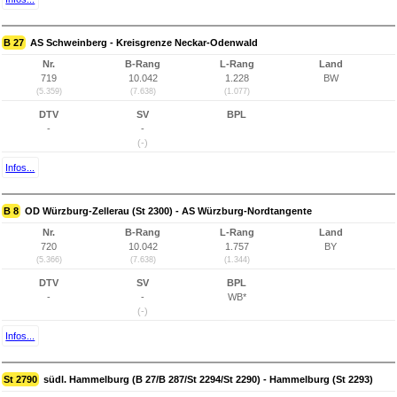
B 27
AS Schweinberg - Kreisgrenze Neckar-Odenwald
Nr.
B-Rang
L-Rang
Land
719
10.042
1.228
BW
(5.359)
(7.638)
(1.077)
DTV
SV
BPL
-
-
(-)
Infos...
B 8
OD Würzburg-Zellerau (St 2300) - AS Würzburg-Nordtangente
Nr.
B-Rang
L-Rang
Land
720
10.042
1.757
BY
(5.366)
(7.638)
(1.344)
DTV
SV
BPL
-
-
WB*
(-)
Infos...
St 2790
südl. Hammelburg (B 27/B 287/St 2294/St 2290) - Hammelburg (St 2293)