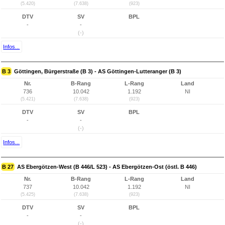
(5.420)
(7.638)
(923)
DTV
SV
BPL
-
-
(-)
Infos...
B 3
Göttingen, Bürgerstraße (B 3) - AS Göttingen-Lutteranger (B 3)
Nr.
B-Rang
L-Rang
Land
736
10.042
1.192
NI
(5.421)
(7.638)
(923)
DTV
SV
BPL
-
-
(-)
Infos...
B 27
AS Ebergötzen-West (B 446/L 523) - AS Ebergötzen-Ost (östl. B 446)
Nr.
B-Rang
L-Rang
Land
737
10.042
1.192
NI
(5.425)
(7.638)
(923)
DTV
SV
BPL
-
-
(-)