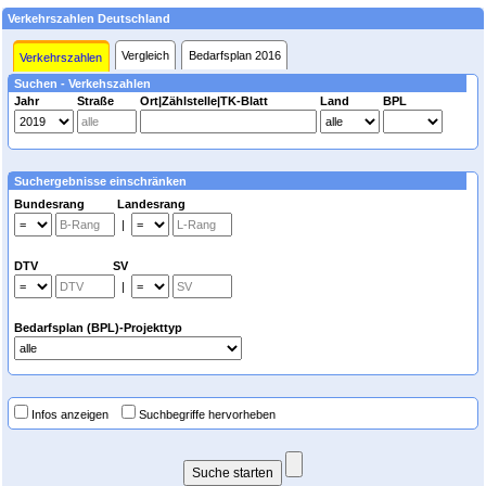
Verkehrszahlen Deutschland
Vergleich
Bedarfsplan 2016
Verkehrszahlen
Suchen - Verkehszahlen
Jahr
Straße
Ort|Zählstelle|TK-Blatt
Land
BPL
Suchergebnisse einschränken
Bundesrang Landesrang
|
DTV SV
|
Bedarfsplan (BPL)-Projekttyp
Infos anzeigen
Suchbegriffe hervorheben