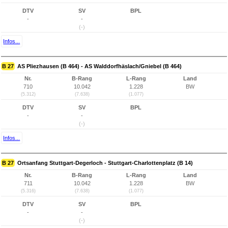
DTV
SV
BPL
-
-
(-)
Infos...
B 27
AS Pliezhausen (B 464) - AS Walddorfhäslach/Gniebel (B 464)
Nr.
B-Rang
L-Rang
Land
710
10.042
1.228
BW
(5.312)
(7.638)
(1.077)
DTV
SV
BPL
-
-
(-)
Infos...
B 27
Ortsanfang Stuttgart-Degerloch - Stuttgart-Charlottenplatz (B 14)
Nr.
B-Rang
L-Rang
Land
711
10.042
1.228
BW
(5.316)
(7.638)
(1.077)
DTV
SV
BPL
-
-
(-)