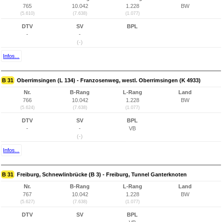
765
10.042
1.228
BW
(5.610)
(7.638)
(1.077)
DTV
SV
BPL
-
-
(-)
Infos...
B 31
Oberrimsingen (L 134) - Franzosenweg, westl. Oberrimsingen (K 4933)
Nr.
B-Rang
L-Rang
Land
766
10.042
1.228
BW
(5.624)
(7.638)
(1.077)
DTV
SV
BPL
-
-
VB
(-)
Infos...
B 31
Freiburg, Schnewlinbrücke (B 3) - Freiburg, Tunnel Ganterknoten
Nr.
B-Rang
L-Rang
Land
767
10.042
1.228
BW
(5.627)
(7.638)
(1.077)
DTV
SV
BPL