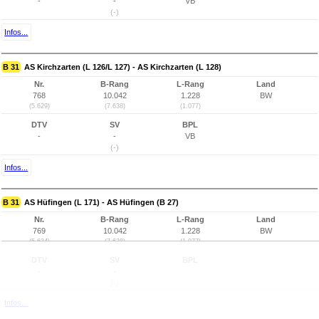
-
-
VB
(-)
Infos...
B 31
AS Kirchzarten (L 126/L 127) - AS Kirchzarten (L 128)
Nr.
B-Rang
L-Rang
Land
768
10.042
1.228
BW
(5.629)
(7.638)
(1.077)
DTV
SV
BPL
-
-
VB
(-)
Infos...
B 31
AS Hüfingen (L 171) - AS Hüfingen (B 27)
Nr.
B-Rang
L-Rang
Land
769
10.042
1.228
BW
(5.634)
(7.638)
(1.077)
DTV
SV
BPL
-
-
(-)
Infos...