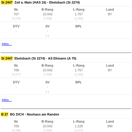
St 2447
Zeil a. Main (HAS 16) - Ebelsbach (St 2274)
Nr.
B-Rang
L-Rang
Land
707
10.042
1.757
BY
(5.276)
(7.638)
(1.344)
DTV
SV
BPL
-
-
(-)
Infos...
St 2447
Ebelsbach (St 2274) - AS Eltmann (A 70)
Nr.
B-Rang
L-Rang
Land
708
10.042
1.757
BY
(5.277)
(7.638)
(1.344)
DTV
SV
BPL
-
-
(-)
Infos...
B 27
BG D/CH - Neuhaus am Randen
Nr.
B-Rang
L-Rang
Land
709
10.042
1.228
BW
(5.288)
(7.638)
(1.077)