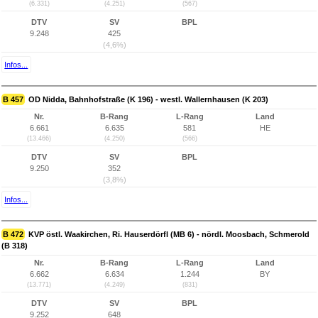
(6.331)
(4.251)
(567)
DTV
SV
BPL
9.248
425
(4,6%)
Infos...
B 457
OD Nidda, Bahnhofstraße (K 196) - westl. Wallernhausen (K 203)
Nr.
B-Rang
L-Rang
Land
6.661
6.635
581
HE
(13.466)
(4.250)
(566)
DTV
SV
BPL
9.250
352
(3,8%)
Infos...
B 472
KVP östl. Waakirchen, Ri. Hauserdörfl (MB 6) - nördl. Moosbach, Schmerold
(B 318)
Nr.
B-Rang
L-Rang
Land
6.662
6.634
1.244
BY
(13.771)
(4.249)
(831)
DTV
SV
BPL
9.252
648