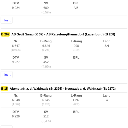
DTV
SV
BPL
9.224
600
VB
(6,5%)
Infos...
B 207
AS Groß Sarau (K 37) - AS Ratzeburg/Harmsdorf (Lauenburg) (B 208)
Nr.
B-Rang
L-Rang
Land
6.647
6.646
290
SH
(10.035)
(4.261)
(189)
DTV
SV
BPL
9.227
452
(4,9%)
Infos...
B 15
Altenstadt a. d. Waldnaab (St 2395) - Neustadt a. d. Waldnaab (St 2172)
Nr.
B-Rang
L-Rang
Land
6.648
6.645
1.245
BY
(4.802)
(4.260)
(832)
DTV
SV
BPL
9.229
212
(2,3%)