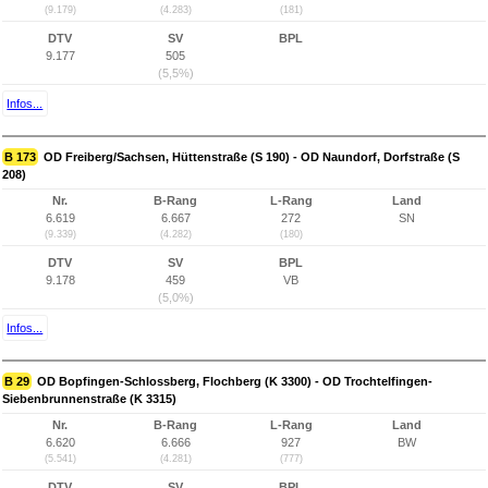
(9.179)
(4.283)
(181)
DTV
SV
BPL
9.177
505
(5,5%)
Infos...
B 173
OD Freiberg/Sachsen, Hüttenstraße (S 190) - OD Naundorf, Dorfstraße (S
208)
Nr.
B-Rang
L-Rang
Land
6.619
6.667
272
SN
(9.339)
(4.282)
(180)
DTV
SV
BPL
9.178
459
VB
(5,0%)
Infos...
B 29
OD Bopfingen-Schlossberg, Flochberg (K 3300) - OD Trochtelfingen-
Siebenbrunnenstraße (K 3315)
Nr.
B-Rang
L-Rang
Land
6.620
6.666
927
BW
(5.541)
(4.281)
(777)
DTV
SV
BPL