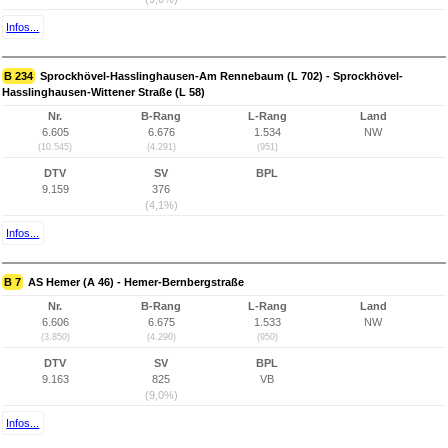
Infos...
B 234
Sprockhövel-Hasslinghausen-Am Rennebaum (L 702) - Sprockhövel-
Hasslinghausen-Wittener Straße (L 58)
Nr.
B-Rang
L-Rang
Land
6.605
6.676
1.534
NW
(10.545)
(4.291)
(951)
DTV
SV
BPL
9.159
376
(4,1%)
Infos...
B 7
AS Hemer (A 46) - Hemer-Bernbergstraße
Nr.
B-Rang
L-Rang
Land
6.606
6.675
1.533
NW
(3.850)
(4.290)
(950)
DTV
SV
BPL
9.163
825
VB
(9,0%)
Infos...