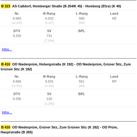
B 323
AS Caßdorf, Homberger Straße (B 254/K 45) - Homberg (Efze) (K 40)
Nr.
B-Rang
L-Rang
Land
6.665
6.632
580
HE
(12.635)
(4.247)
(565)
DTV
SV
BPL
9.255
731
(7,9%)
Infos...
B 410
OD Niederprüm, Hobergstraße (K 192) - OD Niederprüm, Grüner Sitz, Zum
Grünen Sitz (K 182)
Nr.
B-Rang
L-Rang
Land
6.666
6.631
551
RP
(12.851)
(4.246)
(386)
DTV
SV
BPL
9.256
120
(1,3%)
Infos...
B 410
OD Niederprüm, Grüner Sitz, Zum Grünen Sitz (K 182) - OD Prüm,
Hauptstraße (B 265)