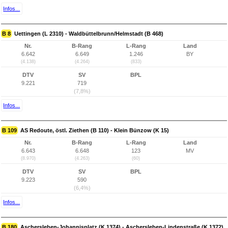
Infos...
B 8
Uettingen (L 2310) - Waldbüttelbrunn/Helmstadt (B 468)
Nr.
B-Rang
L-Rang
Land
6.642
6.649
1.246
BY
(4.138)
(4.264)
(833)
DTV
SV
BPL
9.221
719
(7,8%)
Infos...
B 109
AS Redoute, östl. Ziethen (B 110) - Klein Bünzow (K 15)
Nr.
B-Rang
L-Rang
Land
6.643
6.648
123
MV
(8.970)
(4.263)
(60)
DTV
SV
BPL
9.223
590
(6,4%)
Infos...
B 180
Aschersleben-Johannisplatz (K 1374) - Aschersleben-Lindenstraße (K 1372)