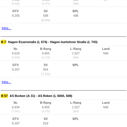
(6.824)
(4.271)
(388)
DTV
SV
BPL
9.205
598
WB
(6,5%)
Infos...
B 7
Hagen-Esserstraße (L 674) - Hagen-Iserlohner Straße (L 743)
Nr.
B-Rang
L-Rang
Land
6.633
6.655
1.527
NW
(3.848)
(4.270)
(944)
DTV
SV
BPL
9.207
654
(7,1%)
Infos...
B 67
AS Borken (A 31) - AS Reken (L 600/L 608)
Nr.
B-Rang
L-Rang
Land
6.634
6.655
1.527
NW
(7.501)
(4.270)
(944)
DTV
SV
BPL
9.207
819