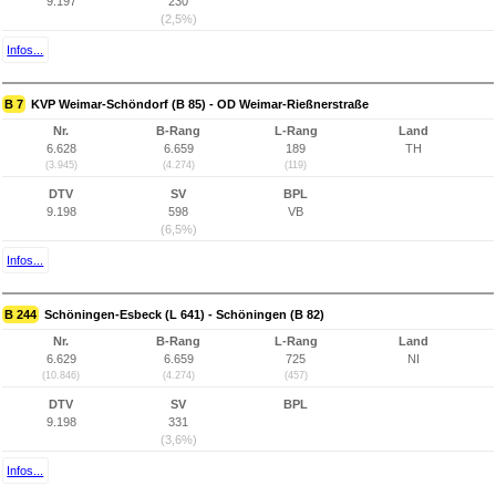
9.197
230
(2,5%)
Infos...
B 7
KVP Weimar-Schöndorf (B 85) - OD Weimar-Rießnerstraße
Nr.
B-Rang
L-Rang
Land
6.628
6.659
189
TH
(3.945)
(4.274)
(119)
DTV
SV
BPL
9.198
598
VB
(6,5%)
Infos...
B 244
Schöningen-Esbeck (L 641) - Schöningen (B 82)
Nr.
B-Rang
L-Rang
Land
6.629
6.659
725
NI
(10.846)
(4.274)
(457)
DTV
SV
BPL
9.198
331
(3,6%)
Infos...