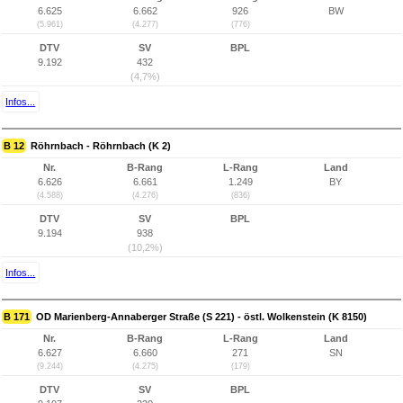
6.625
6.662
926
BW
(5.961)
(4.277)
(776)
DTV
SV
BPL
9.192
432
(4,7%)
Infos...
B 12
Röhrnbach - Röhrnbach (K 2)
Nr.
B-Rang
L-Rang
Land
6.626
6.661
1.249
BY
(4.588)
(4.276)
(836)
DTV
SV
BPL
9.194
938
(10,2%)
Infos...
B 171
OD Marienberg-Annaberger Straße (S 221) - östl. Wolkenstein (K 8150)
Nr.
B-Rang
L-Rang
Land
6.627
6.660
271
SN
(9.244)
(4.275)
(179)
DTV
SV
BPL