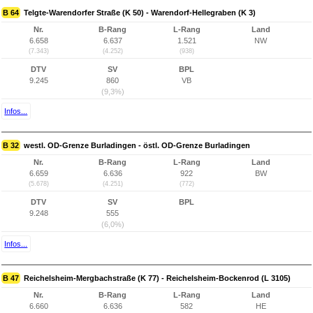
B 64
Telgte-Warendorfer Straße (K 50) - Warendorf-Hellegraben (K 3)
Nr.
B-Rang
L-Rang
Land
6.658
6.637
1.521
NW
(7.343)
(4.252)
(938)
DTV
SV
BPL
9.245
860
VB
(9,3%)
Infos...
B 32
westl. OD-Grenze Burladingen - östl. OD-Grenze Burladingen
Nr.
B-Rang
L-Rang
Land
6.659
6.636
922
BW
(5.678)
(4.251)
(772)
DTV
SV
BPL
9.248
555
(6,0%)
Infos...
B 47
Reichelsheim-Mergbachstraße (K 77) - Reichelsheim-Bockenrod (L 3105)
Nr.
B-Rang
L-Rang
Land
6.660
6.636
582
HE