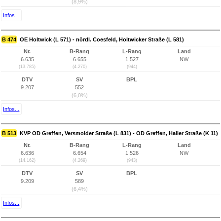
(8,9%)
Infos...
B 474
OE Holtwick (L 571) - nördl. Coesfeld, Holtwicker Straße (L 581)
Nr.
B-Rang
L-Rang
Land
6.635
6.655
1.527
NW
(13.785)
(4.270)
(944)
DTV
SV
BPL
9.207
552
(6,0%)
Infos...
B 513
KVP OD Greffen, Versmolder Straße (L 831) - OD Greffen, Haller Straße (K 11)
Nr.
B-Rang
L-Rang
Land
6.636
6.654
1.526
NW
(14.162)
(4.269)
(943)
DTV
SV
BPL
9.209
589
(6,4%)
Infos...