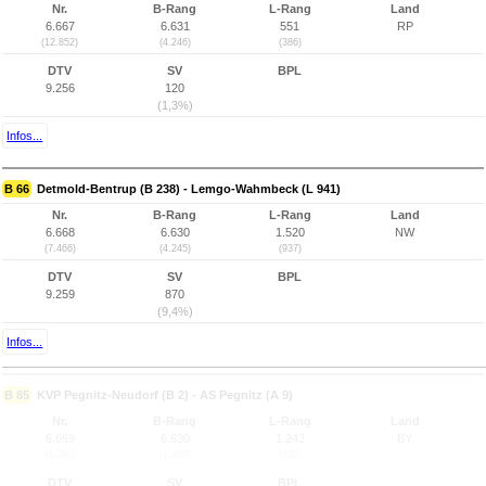
Nr.
B-Rang
L-Rang
Land
6.667
6.631
551
RP
(12.852)
(4.246)
(386)
DTV
SV
BPL
9.256
120
(1,3%)
Infos...
B 66
Detmold-Bentrup (B 238) - Lemgo-Wahmbeck (L 941)
Nr.
B-Rang
L-Rang
Land
6.668
6.630
1.520
NW
(7.466)
(4.245)
(937)
DTV
SV
BPL
9.259
870
(9,4%)
Infos...
B 85
KVP Pegnitz-Neudorf (B 2) - AS Pegnitz (A 9)
Nr.
B-Rang
L-Rang
Land
6.669
6.630
1.243
BY
(8.093)
(4.245)
(830)
DTV
SV
BPL