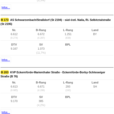
(5,3%)
Infos...
B 173
AS Schwarzenbach/Straßdorf (St 2194) - süd-östl. Naila, Ri. Selbitztalstraße
(St 2195)
Nr.
B-Rang
L-Rang
Land
6.612
6.672
1.251
BY
(9.274)
(4.287)
(838)
DTV
SV
BPL
9.167
1.073
(11,7%)
Infos...
B 203
KVP Eckernförde-Marienthaler Straße - Eckernförde-Borby-Schleswiger
Straße (B 76)
Nr.
B-Rang
L-Rang
Land
6.613
6.671
293
SH
(9.985)
(4.286)
(192)
DTV
SV
BPL
9.170
385
(4,2%)
Infos...