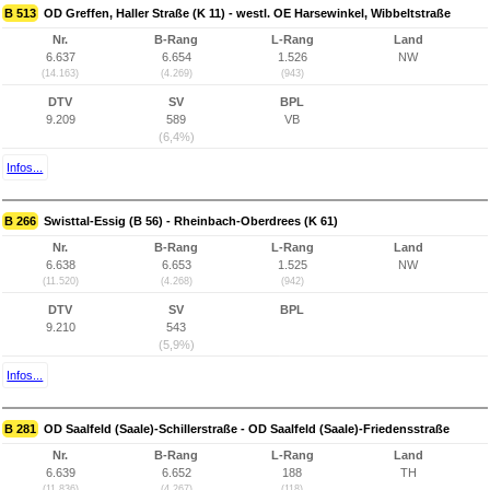
B 513
OD Greffen, Haller Straße (K 11) - westl. OE Harsewinkel, Wibbeltstraße
Nr.
B-Rang
L-Rang
Land
6.637
6.654
1.526
NW
(14.163)
(4.269)
(943)
DTV
SV
BPL
9.209
589
VB
(6,4%)
Infos...
B 266
Swisttal-Essig (B 56) - Rheinbach-Oberdrees (K 61)
Nr.
B-Rang
L-Rang
Land
6.638
6.653
1.525
NW
(11.520)
(4.268)
(942)
DTV
SV
BPL
9.210
543
(5,9%)
Infos...
B 281
OD Saalfeld (Saale)-Schillerstraße - OD Saalfeld (Saale)-Friedensstraße
Nr.
B-Rang
L-Rang
Land
6.639
6.652
188
TH
(11.836)
(4.267)
(118)