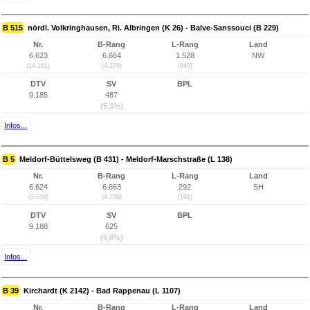
B 515
nördl. Volkringhausen, Ri. Albringen (K 26) - Balve-Sanssouci (B 229)
Nr.
B-Rang
L-Rang
Land
6.623
6.664
1.528
NW
(14.181)
(4.279)
(945)
DTV
SV
BPL
9.185
487
(5,3%)
Infos...
B 5
Meldorf-Büttelsweg (B 431) - Meldorf-Marschstraße (L 138)
Nr.
B-Rang
L-Rang
Land
6.624
6.663
292
SH
(3.519)
(4.278)
(191)
DTV
SV
BPL
9.188
625
(6,8%)
Infos...
B 39
Kirchardt (K 2142) - Bad Rappenau (L 1107)
Nr.
B-Rang
L-Rang
Land