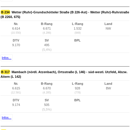
B 234
Wetter (Ruhr)-Grundschötteler Straße (B 226-Ast) - Wetter (Ruhr)-Ruhrstraße
(B 226/L 675)
Nr.
B-Rang
L-Rang
Land
6.614
6.671
1.532
NW
(10.550)
(4.286)
(949)
DTV
SV
BPL
9.170
495
(5,4%)
Infos...
B 317
Mambach (nördl. Atzenbach), Ortsstraße (L 146) - süd-westl. Utzfeld, Abzw.
Aitern (L 142)
Nr.
B-Rang
L-Rang
Land
6.615
6.670
928
BW
(12.591)
(4.285)
(778)
DTV
SV
BPL
9.174
505
(5,5%)
Infos...