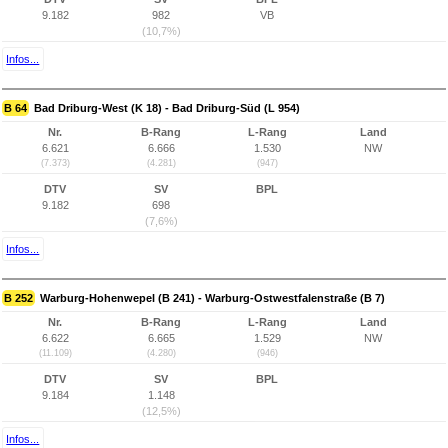
9.182
982
VB
(10,7%)
Infos...
B 64
Bad Driburg-West (K 18) - Bad Driburg-Süd (L 954)
Nr.
B-Rang
L-Rang
Land
6.621
6.666
1.530
NW
(7.373)
(4.281)
(947)
DTV
SV
BPL
9.182
698
(7,6%)
Infos...
B 252
Warburg-Hohenwepel (B 241) - Warburg-Ostwestfalenstraße (B 7)
Nr.
B-Rang
L-Rang
Land
6.622
6.665
1.529
NW
(11.109)
(4.280)
(946)
DTV
SV
BPL
9.184
1.148
(12,5%)
Infos...