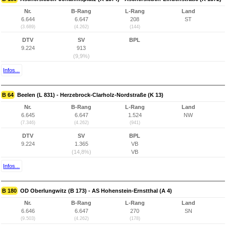
Nr.
B-Rang
L-Rang
Land
6.644
6.647
208
ST
(3.689)
(4.262)
(144)
DTV
SV
BPL
9.224
913
(9,9%)
Infos...
B 64
Beelen (L 831) - Herzebrock-Clarholz-Nordstraße (K 13)
Nr.
B-Rang
L-Rang
Land
6.645
6.647
1.524
NW
(7.346)
(4.262)
(941)
DTV
SV
BPL
9.224
1.365
VB
(14,8%)
VB
Infos...
B 180
OD Oberlungwitz (B 173) - AS Hohenstein-Ernstthal (A 4)
Nr.
B-Rang
L-Rang
Land
6.646
6.647
270
SN
(9.503)
(4.262)
(178)