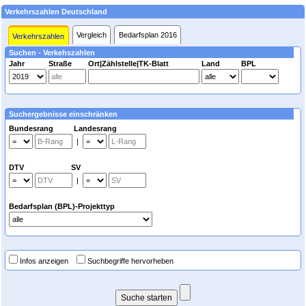
Verkehrszahlen Deutschland
Vergleich
Bedarfsplan 2016
Verkehrszahlen
Suchen - Verkehszahlen
Jahr
Straße
Ort|Zählstelle|TK-Blatt
Land
BPL
Suchergebnisse einschränken
Bundesrang Landesrang
|
DTV SV
|
Bedarfsplan (BPL)-Projekttyp
Infos anzeigen
Suchbegriffe hervorheben