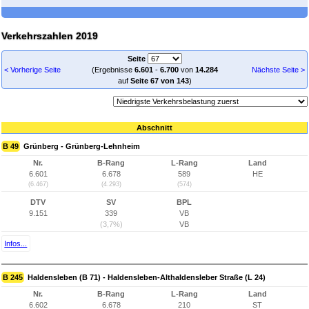
Verkehrszahlen 2019
Seite
< Vorherige Seite
(Ergebnisse
6.601
-
6.700
von
14.284
Nächste Seite >
auf
Seite 67 von 143
)
Abschnitt
B 49
Grünberg - Grünberg-Lehnheim
Nr.
B-Rang
L-Rang
Land
6.601
6.678
589
HE
(6.467)
(4.293)
(574)
DTV
SV
BPL
9.151
339
VB
(3,7%)
VB
Infos...
B 245
Haldensleben (B 71) - Haldensleben-Althaldensleber Straße (L 24)
Nr.
B-Rang
L-Rang
Land
6.602
6.678
210
ST