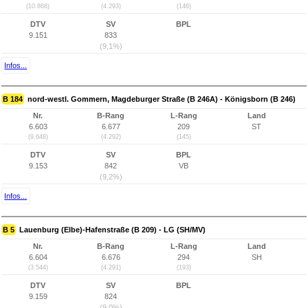
(10.868)
(4.293)
(146)
DTV
SV
BPL
9.151
833
(9,1%)
Infos...
B 184
nord-westl. Gommern, Magdeburger Straße (B 246A) - Königsborn (B 246)
Nr.
B-Rang
L-Rang
Land
6.603
6.677
209
ST
(9.648)
(4.292)
(145)
DTV
SV
BPL
9.153
842
VB
(9,2%)
Infos...
B 5
Lauenburg (Elbe)-Hafenstraße (B 209) - LG (SH/MV)
Nr.
B-Rang
L-Rang
Land
6.604
6.676
294
SH
(3.544)
(4.291)
(193)
DTV
SV
BPL
9.159
824
(9,0%)