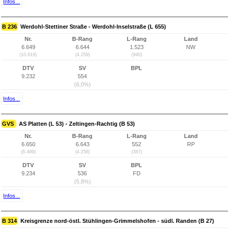
Infos...
B 236
Werdohl-Stettiner Straße - Werdohl-Inselstraße (L 655)
Nr.
B-Rang
L-Rang
Land
6.649
6.644
1.523
NW
(10.619)
(4.259)
(940)
DTV
SV
BPL
9.232
554
(6,0%)
Infos...
GVS
AS Platten (L 53) - Zeltingen-Rachtig (B 53)
Nr.
B-Rang
L-Rang
Land
6.650
6.643
552
RP
(6.499)
(4.258)
(387)
DTV
SV
BPL
9.234
536
FD
(5,8%)
Infos...
B 314
Kreisgrenze nord-östl. Stühlingen-Grimmelshofen - südl. Randen (B 27)