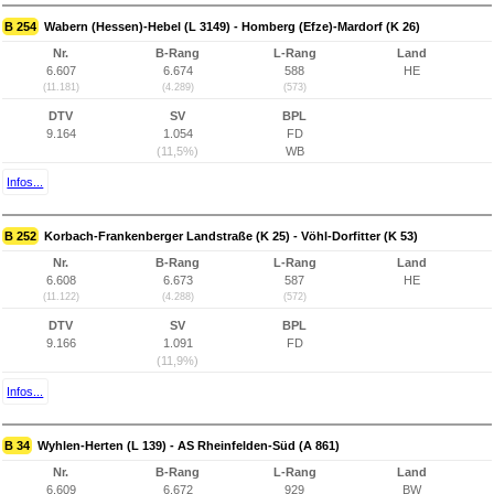
B 254
Wabern (Hessen)-Hebel (L 3149) - Homberg (Efze)-Mardorf (K 26)
Nr.
B-Rang
L-Rang
Land
6.607
6.674
588
HE
(11.181)
(4.289)
(573)
DTV
SV
BPL
9.164
1.054
FD
(11,5%)
WB
Infos...
B 252
Korbach-Frankenberger Landstraße (K 25) - Vöhl-Dorfitter (K 53)
Nr.
B-Rang
L-Rang
Land
6.608
6.673
587
HE
(11.122)
(4.288)
(572)
DTV
SV
BPL
9.166
1.091
FD
(11,9%)
Infos...
B 34
Wyhlen-Herten (L 139) - AS Rheinfelden-Süd (A 861)
Nr.
B-Rang
L-Rang
Land
6.609
6.672
929
BW