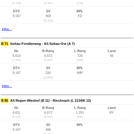
(5.759)
(4.287)
(779)
DTV
SV
BPL
9.167
468
FD
(5,1%)
Infos...
B 71
Soltau-Forellenweg - AS Soltau-Ost (A 7)
Nr.
B-Rang
L-Rang
Land
6.610
6.672
726
NI
(7.635)
(4.287)
(458)
DTV
SV
BPL
9.167
330
WB*
(3,6%)
Infos...
B 85
AS Regen-Wieshof (B 11) - Rinchnach (L 2134/K 12)
Nr.
B-Rang
L-Rang
Land
6.611
6.672
1.251
BY
(8.122)
(4.287)
(838)
DTV
SV
BPL
9.167
486