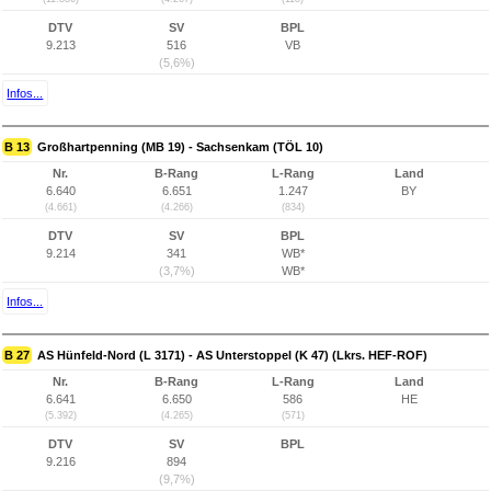
DTV
SV
BPL
9.213
516
VB
(5,6%)
Infos...
B 13
Großhartpenning (MB 19) - Sachsenkam (TÖL 10)
Nr.
B-Rang
L-Rang
Land
6.640
6.651
1.247
BY
(4.661)
(4.266)
(834)
DTV
SV
BPL
9.214
341
WB*
(3,7%)
WB*
Infos...
B 27
AS Hünfeld-Nord (L 3171) - AS Unterstoppel (K 47) (Lkrs. HEF-ROF)
Nr.
B-Rang
L-Rang
Land
6.641
6.650
586
HE
(5.392)
(4.265)
(571)
DTV
SV
BPL
9.216
894
(9,7%)