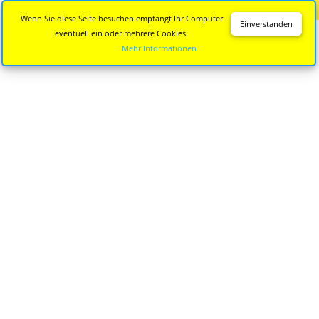
Diese Seite wird nicht mehr aktualisiert.
Zur neuen Seite
Wenn Sie diese Seite besuchen empfängt Ihr Computer
Einverstanden
eventuell ein oder mehrere Cookies.
Mehr Informationen