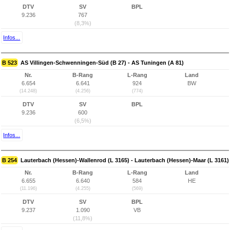
DTV
SV
BPL
9.236
767
(8,3%)
Infos...
B 523
AS Villingen-Schwenningen-Süd (B 27) - AS Tuningen (A 81)
Nr.
B-Rang
L-Rang
Land
6.654
6.641
924
BW
(14.248)
(4.256)
(774)
DTV
SV
BPL
9.236
600
(6,5%)
Infos...
B 254
Lauterbach (Hessen)-Wallenrod (L 3165) - Lauterbach (Hessen)-Maar (L 3161)
Nr.
B-Rang
L-Rang
Land
6.655
6.640
584
HE
(11.196)
(4.255)
(569)
DTV
SV
BPL
9.237
1.090
VB
(11,8%)