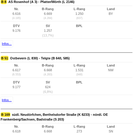
B 8
AS Rosenhof (A 3) - Pfatter/Wörth (L 2146)
Nr.
B-Rang
L-Rang
Land
6.616
6.669
1.250
BY
(4.195)
(4.284)
(837)
DTV
SV
BPL
9.176
1.257
(13,7%)
Infos...
B 51
Ostbevern (L 830) - Telgte (B 64/L 585)
Nr.
B-Rang
L-Rang
Land
6.617
6.668
1.531
NW
(6.553)
(4.283)
(948)
DTV
SV
BPL
9.177
624
(6,8%)
Infos...
B 169
südl. Neudörfchen, Berthelsdorfer Straße (K 8233) - nördl. OE
Frankenberg/Sachsen, Badstraße (S 203)
Nr.
B-Rang
L-Rang
Land
6.618
6.668
273
SN