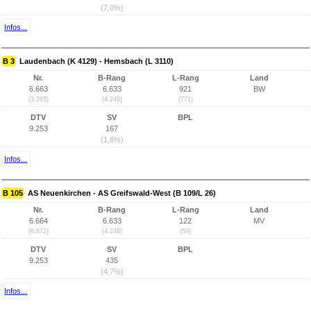
(7,0%)
Infos...
B 3
Laudenbach (K 4129) - Hemsbach (L 3110)
Nr.
B-Rang
L-Rang
Land
6.663
6.633
921
BW
(3.265)
(4.248)
(771)
DTV
SV
BPL
9.253
167
(1,8%)
Infos...
B 105
AS Neuenkirchen - AS Greifswald-West (B 109/L 26)
Nr.
B-Rang
L-Rang
Land
6.664
6.633
122
MV
(8.872)
(4.248)
(59)
DTV
SV
BPL
9.253
435
(4,7%)
Infos...