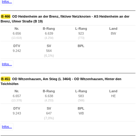
Infos...
B 466
OD Heidenheim an der Brenz, fiktiver Netzknoten - AS Heidenheim an der
Brenz, Ulmer Straße (B 19)
Nr.
B-Rang
L-Rang
Land
6.656
6.639
923
BW
(13.618)
(4.254)
(773)
DTV
SV
BPL
9.242
564
(6,1%)
Infos...
B 451
OD Witzenhausen, Am Stieg (L 3464) - OD Witzenhausen, Hinter den
Teichhöfen
Nr.
B-Rang
L-Rang
Land
6.657
6.638
583
HE
(13.378)
(4.253)
(568)
DTV
SV
BPL
9.243
647
WB
(7,0%)
Infos...