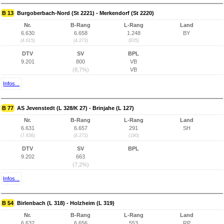
B 13
Burgoberbach-Nord (St 2221) - Merkendorf (St 2220)
Nr.
B-Rang
L-Rang
Land
6.630
6.658
1.248
BY
(4.615)
(4.273)
(835)
DTV
SV
BPL
9.201
800
VB
(8,7%)
VB
Infos...
B 77
AS Jevenstedt (L 328/K 27) - Brinjahe (L 127)
Nr.
B-Rang
L-Rang
Land
6.631
6.657
291
SH
(7.836)
(4.272)
(190)
DTV
SV
BPL
9.202
663
(7,2%)
Infos...
B 54
Birlenbach (L 318) - Holzheim (L 319)
Nr.
B-Rang
L-Rang
Land
6.632
6.656
553
RP