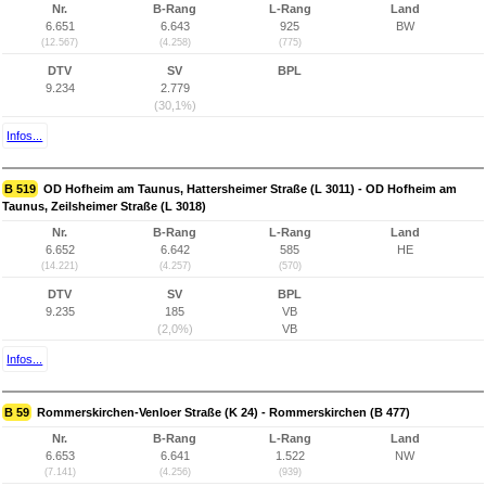
Nr.
B-Rang
L-Rang
Land
6.651
6.643
925
BW
(12.567)
(4.258)
(775)
DTV
SV
BPL
9.234
2.779
(30,1%)
Infos...
B 519
OD Hofheim am Taunus, Hattersheimer Straße (L 3011) - OD Hofheim am
Taunus, Zeilsheimer Straße (L 3018)
Nr.
B-Rang
L-Rang
Land
6.652
6.642
585
HE
(14.221)
(4.257)
(570)
DTV
SV
BPL
9.235
185
VB
(2,0%)
VB
Infos...
B 59
Rommerskirchen-Venloer Straße (K 24) - Rommerskirchen (B 477)
Nr.
B-Rang
L-Rang
Land
6.653
6.641
1.522
NW
(7.141)
(4.256)
(939)