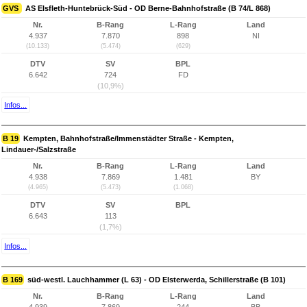
GVS
AS Elsfleth-Huntebrück-Süd - OD Berne-Bahnhofstraße (B 74/L 868)
Nr.
B-Rang
L-Rang
Land
4.937
7.870
898
NI
(10.133)
(5.474)
(629)
DTV
SV
BPL
6.642
724
FD
(10,9%)
Infos...
B 19
Kempten, Bahnhofstraße/Immenstädter Straße - Kempten,
Lindauer-/Salzstraße
Nr.
B-Rang
L-Rang
Land
4.938
7.869
1.481
BY
(4.965)
(5.473)
(1.068)
DTV
SV
BPL
6.643
113
(1,7%)
Infos...
B 169
süd-westl. Lauchhammer (L 63) - OD Elsterwerda, Schillerstraße (B 101)
Nr.
B-Rang
L-Rang
Land