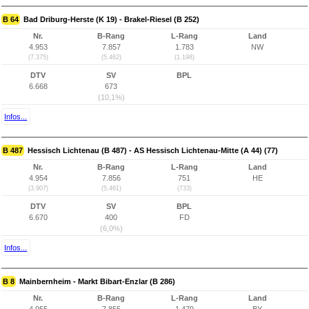
B 64
Bad Driburg-Herste (K 19) - Brakel-Riesel (B 252)
Nr.
B-Rang
L-Rang
Land
4.953
7.857
1.783
NW
(7.375)
(5.462)
(1.198)
DTV
SV
BPL
6.668
673
(10,1%)
Infos...
B 487
Hessisch Lichtenau (B 487) - AS Hessisch Lichtenau-Mitte (A 44) (77)
Nr.
B-Rang
L-Rang
Land
4.954
7.856
751
HE
(3.907)
(5.461)
(733)
DTV
SV
BPL
6.670
400
FD
(6,0%)
Infos...
B 8
Mainbernheim - Markt Bibart-Enzlar (B 286)
Nr.
B-Rang
L-Rang
Land