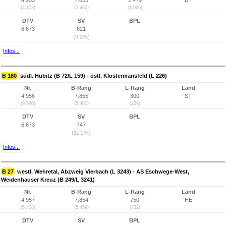
4.955
7.855
1.479
BY
(4.153)
(5.460)
(1.066)
DTV
SV
BPL
6.673
621
(9,3%)
Infos...
B 180
südl. Hübitz (B 72/L 159) - östl. Klostermansfeld (L 226)
Nr.
B-Rang
L-Rang
Land
4.956
7.855
300
ST
(9.546)
(5.460)
(236)
DTV
SV
BPL
6.673
747
(11,2%)
Infos...
B 27
westl. Wehretal, Abzweig Vierbach (L 3243) - AS Eschwege-West,
Weidenhauser Kreuz (B 249/L 3241)
Nr.
B-Rang
L-Rang
Land
4.957
7.854
750
HE
(5.408)
(5.459)
(732)
DTV
SV
BPL