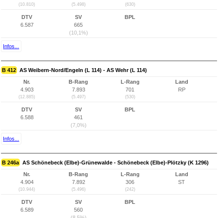
(10.810)
(5.498)
(630)
DTV
SV
BPL
6.587
665
(10,1%)
Infos...
B 412
AS Weibern-Nord/Engeln (L 114) - AS Wehr (L 114)
Nr.
B-Rang
L-Rang
Land
4.903
7.893
701
RP
(12.885)
(5.497)
(530)
DTV
SV
BPL
6.588
461
(7,0%)
Infos...
B 246a
AS Schönebeck (Elbe)-Grünewalde - Schönebeck (Elbe)-Plötzky (K 1296)
Nr.
B-Rang
L-Rang
Land
4.904
7.892
306
ST
(10.944)
(5.496)
(242)
DTV
SV
BPL
6.589
560
(8,5%)