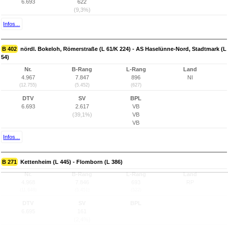
6.693
622
(9,3%)
Infos...
B 402
nördl. Bokeloh, Römerstraße (L 61/K 224) - AS Haselünne-Nord, Stadtmark (L
54)
Nr.
B-Rang
L-Rang
Land
4.967
7.847
896
NI
(12.755)
(5.452)
(627)
DTV
SV
BPL
6.693
2.617
VB
(39,1%)
VB
VB
Infos...
B 271
Kettenheim (L 445) - Flomborn (L 386)
Nr.
B-Rang
L-Rang
Land
4.968
7.846
693
RP
(11.648)
(5.451)
(522)
DTV
SV
BPL
6.695
161
(2,4%)