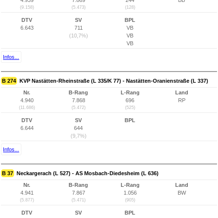
4.939
7.869
244
BB
(9.158)
(5.473)
(128)
DTV
SV
BPL
6.643
711
VB
(10,7%)
VB
VB
Infos...
B 274
KVP Nastätten-Rheinstraße (L 335/K 77) - Nastätten-Oranienstraße (L 337)
Nr.
B-Rang
L-Rang
Land
4.940
7.868
696
RP
(11.686)
(5.472)
(525)
DTV
SV
BPL
6.644
644
(9,7%)
Infos...
B 37
Neckargerach (L 527) - AS Mosbach-Diedesheim (L 636)
Nr.
B-Rang
L-Rang
Land
4.941
7.867
1.056
BW
(5.877)
(5.471)
(905)
DTV
SV
BPL