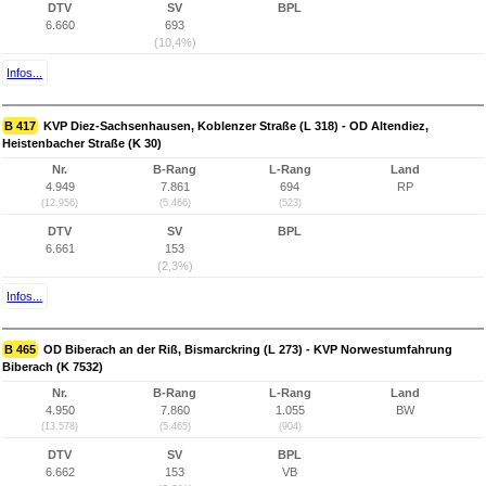
DTV
SV
BPL
6.660
693
(10,4%)
Infos...
B 417
KVP Diez-Sachsenhausen, Koblenzer Straße (L 318) - OD Altendiez,
Heistenbacher Straße (K 30)
Nr.
B-Rang
L-Rang
Land
4.949
7.861
694
RP
(12.956)
(5.466)
(523)
DTV
SV
BPL
6.661
153
(2,3%)
Infos...
B 465
OD Biberach an der Riß, Bismarckring (L 273) - KVP Norwestumfahrung
Biberach (K 7532)
Nr.
B-Rang
L-Rang
Land
4.950
7.860
1.055
BW
(13.578)
(5.465)
(904)
DTV
SV
BPL
6.662
153
VB