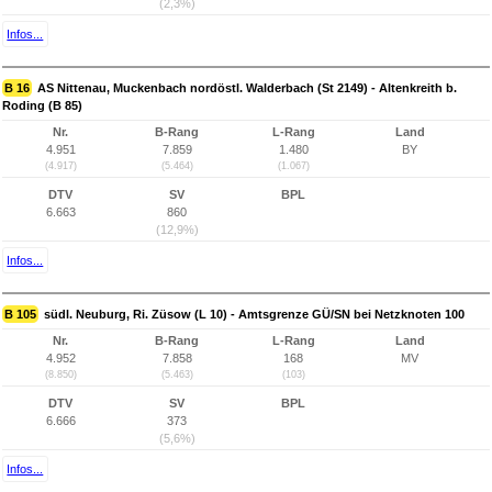
(2,3%)
Infos...
B 16
AS Nittenau, Muckenbach nordöstl. Walderbach (St 2149) - Altenkreith b.
Roding (B 85)
Nr.
B-Rang
L-Rang
Land
4.951
7.859
1.480
BY
(4.917)
(5.464)
(1.067)
DTV
SV
BPL
6.663
860
(12,9%)
Infos...
B 105
südl. Neuburg, Ri. Züsow (L 10) - Amtsgrenze GÜ/SN bei Netzknoten 100
Nr.
B-Rang
L-Rang
Land
4.952
7.858
168
MV
(8.850)
(5.463)
(103)
DTV
SV
BPL
6.666
373
(5,6%)
Infos...