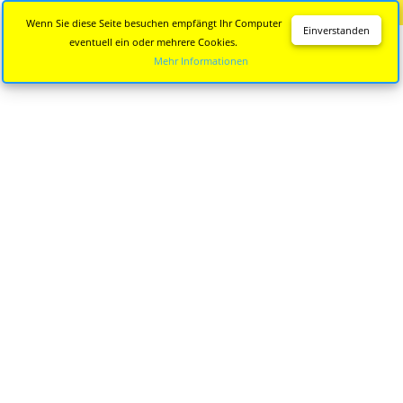
Diese Seite wird nicht mehr aktualisiert.
Zur neuen Seite
Wenn Sie diese Seite besuchen empfängt Ihr Computer
Einverstanden
eventuell ein oder mehrere Cookies.
Mehr Informationen