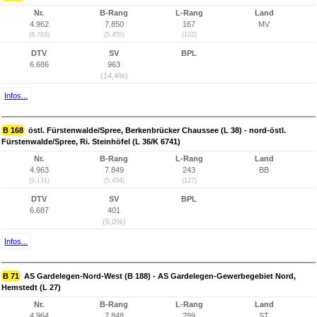
Nr.
B-Rang
L-Rang
Land
4.962
7.850
167
MV
(8.783)
(5.455)
(102)
DTV
SV
BPL
6.686
963
(14,4%)
Infos...
B 168
östl. Fürstenwalde/Spree, Berkenbrücker Chaussee (L 38) - nord-östl.
Fürstenwalde/Spree, Ri. Steinhöfel (L 36/K 6741)
Nr.
B-Rang
L-Rang
Land
4.963
7.849
243
BB
(9.131)
(5.454)
(127)
DTV
SV
BPL
6.687
401
(6,0%)
Infos...
B 71
AS Gardelegen-Nord-West (B 188) - AS Gardelegen-Gewerbegebiet Nord,
Hemstedt (L 27)
Nr.
B-Rang
L-Rang
Land
4.964
7.848
299
ST