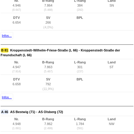
Nr.
B-Rang
L-Rang
Land
4.946
7.864
384
SN
(8.647)
(5.468)
(292)
DTV
SV
BPL
6.654
266
(4,0%)
Infos...
B 81
Kroppenstedt-Wilhelm-Friese-Straße (L 66) - Kroppenstedt-Straße der
Freundschaft (L 66)
Nr.
B-Rang
L-Rang
Land
4.947
7.863
301
ST
(7.914)
(5.467)
(237)
DTV
SV
BPL
6.658
792
(11,9%)
Infos...
A 46
AS Bestwig (71) - AS Olsberg (72)
Nr.
B-Rang
L-Rang
Land
4.948
7.862
1.784
NW
(1.691)
(2.499)
(591)