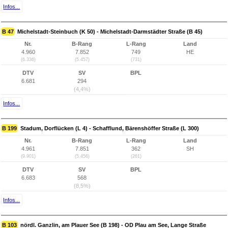
Infos...
B 47
Michelstadt-Steinbuch (K 50) - Michelstadt-Darmstädter Straße (B 45)
Nr.
B-Rang
L-Rang
Land
4.960
7.852
749
HE
(6.336)
(5.457)
(731)
DTV
SV
BPL
6.681
294
(4,4%)
Infos...
B 199
Stadum, Dorflücken (L 4) - Schafflund, Bärenshöffer Straße (L 300)
Nr.
B-Rang
L-Rang
Land
4.961
7.851
362
SH
(9.901)
(5.456)
(261)
DTV
SV
BPL
6.683
568
(8,5%)
Infos...
B 103
nördl. Ganzlin, am Plauer See (B 198) - OD Plau am See, Lange Straße