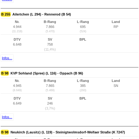
B 255
Ailertchen (L 294) - Rennerod (B 54)
Nr.
B-Rang
L-Rang
Land
4.944
7.866
695
RP
(11.218)
(5.470)
(524)
DTV
SV
BPL
6.648
758
(11,4%)
Infos...
B 98
KVP Sohland (Spree) (L 116) - Oppach (B 96)
Nr.
B-Rang
L-Rang
Land
4.945
7.865
385
SN
(8.649)
(5.469)
(293)
DTV
SV
BPL
6.649
246
(3,7%)
Infos...
B 98
Neukirch (Lausitz) (L 119) - Steinigtwolmsdorf-Weifaer Straße (K 7247)