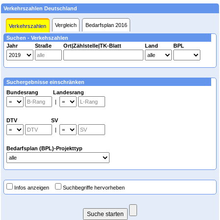
Verkehrszahlen Deutschland
Vergleich
Bedarfsplan 2016
Verkehrszahlen
Suchen - Verkehszahlen
Jahr
Straße
Ort|Zählstelle|TK-Blatt
Land
BPL
Suchergebnisse einschränken
Bundesrang Landesrang
|
DTV SV
|
Bedarfsplan (BPL)-Projekttyp
Infos anzeigen
Suchbegriffe hervorheben