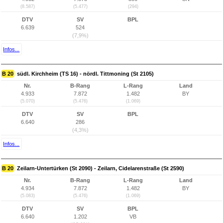
(8.587)
(5.477)
(294)
DTV
SV
BPL
6.639
524
(7,9%)
Infos...
B 20
südl. Kirchheim (TS 16) - nördl. Tittmoning (St 2105)
Nr.
B-Rang
L-Rang
Land
4.933
7.872
1.482
BY
(5.070)
(5.476)
(1.069)
DTV
SV
BPL
6.640
286
(4,3%)
Infos...
B 20
Zeilarn-Untertürken (St 2090) - Zeilarn, Cidelarenstraße (St 2590)
Nr.
B-Rang
L-Rang
Land
4.934
7.872
1.482
BY
(5.083)
(5.476)
(1.069)
DTV
SV
BPL
6.640
1.202
VB