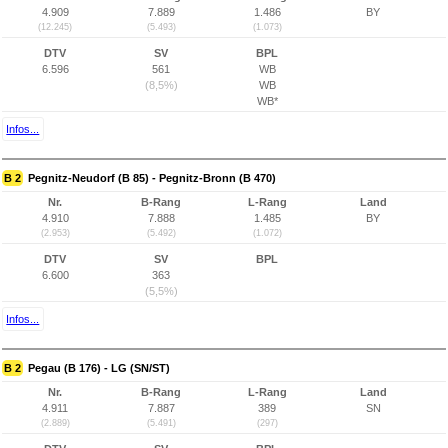
4.909
7.889
1.486
BY
(12.245)
(5.493)
(1.073)
DTV
SV
BPL
6.596
561
WB
(8,5%)
WB
WB*
Infos...
B 2
Pegnitz-Neudorf (B 85) - Pegnitz-Bronn (B 470)
Nr.
B-Rang
L-Rang
Land
4.910
7.888
1.485
BY
(2.953)
(5.492)
(1.072)
DTV
SV
BPL
6.600
363
(5,5%)
Infos...
B 2
Pegau (B 176) - LG (SN/ST)
Nr.
B-Rang
L-Rang
Land
4.911
7.887
389
SN
(2.889)
(5.491)
(297)