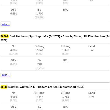
(7.664)
(5.453)
(235)
DTV
SV
BPL
6.691
1.700
(25,4%)
Infos...
B 307
östl. Neuhaus, Spitzingstraße (St 2077) - Aurach, Abzwg. Ri. Fischbachau (St
2077)
Nr.
B-Rang
L-Rang
Land
4.965
7.848
1.478
BY
(12.424)
(5.453)
(1.065)
DTV
SV
BPL
6.691
248
(3,7%)
Infos...
B 58
Dorsten-Wulfen (K 6) - Haltern am See-Lippramsdorf (K 55)
Nr.
B-Rang
L-Rang
Land
4.966
7.847
1.781
NW
(7.093)
(5.452)
(1.196)
DTV
SV
BPL