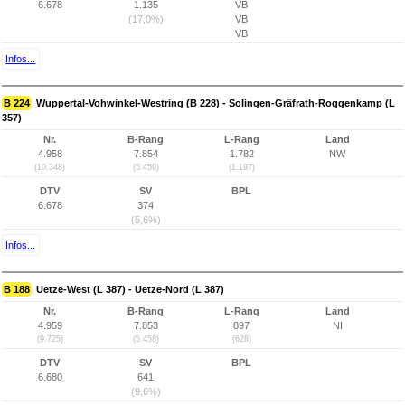
6.678
1.135
VB
(17,0%)
VB
VB
Infos...
B 224
Wuppertal-Vohwinkel-Westring (B 228) - Solingen-Gräfrath-Roggenkamp (L
357)
Nr.
B-Rang
L-Rang
Land
4.958
7.854
1.782
NW
(10.348)
(5.459)
(1.197)
DTV
SV
BPL
6.678
374
(5,6%)
Infos...
B 188
Uetze-West (L 387) - Uetze-Nord (L 387)
Nr.
B-Rang
L-Rang
Land
4.959
7.853
897
NI
(9.725)
(5.458)
(628)
DTV
SV
BPL
6.680
641
(9,6%)