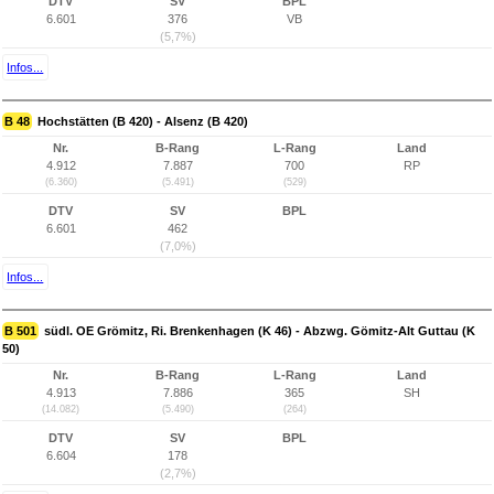
DTV
SV
BPL
6.601
376
VB
(5,7%)
Infos...
B 48
Hochstätten (B 420) - Alsenz (B 420)
Nr.
B-Rang
L-Rang
Land
4.912
7.887
700
RP
(6.360)
(5.491)
(529)
DTV
SV
BPL
6.601
462
(7,0%)
Infos...
B 501
südl. OE Grömitz, Ri. Brenkenhagen (K 46) - Abzwg. Gömitz-Alt Guttau (K
50)
Nr.
B-Rang
L-Rang
Land
4.913
7.886
365
SH
(14.082)
(5.490)
(264)
DTV
SV
BPL
6.604
178
(2,7%)