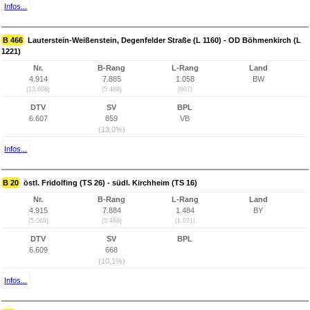
Infos...
B 466
Lauterstein-Weißenstein, Degenfelder Straße (L 1160) - OD Böhmenkirch (L
1221)
Nr.
B-Rang
L-Rang
Land
4.914
7.885
1.058
BW
(13.608)
(5.489)
(907)
DTV
SV
BPL
6.607
859
VB
(13,0%)
Infos...
B 20
östl. Fridolfing (TS 26) - südl. Kirchheim (TS 16)
Nr.
B-Rang
L-Rang
Land
4.915
7.884
1.484
BY
(5.069)
(5.488)
(1.071)
DTV
SV
BPL
6.609
668
(10,1%)
Infos...