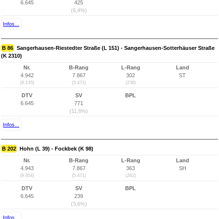
6.645
425
(6,4%)
Infos...
B 86
Sangerhausen-Riestedter Straße (L 151) - Sangerhausen-Sotterhäuser Straße
(K 2310)
Nr.
B-Rang
L-Rang
Land
4.942
7.867
302
ST
(8.135)
(5.471)
(238)
DTV
SV
BPL
6.645
771
(11,6%)
Infos...
B 202
Hohn (L 39) - Fockbek (K 98)
Nr.
B-Rang
L-Rang
Land
4.943
7.867
363
SH
(9.954)
(5.471)
(262)
DTV
SV
BPL
6.645
239
(3,6%)
Infos...