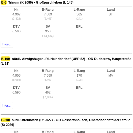
B 6
Trinum (K 2089) - Großpaschleben (L 148)
Nr.
B-Rang
L-Rang
Land
4.907
7.889
305
ST
(3.802)
(5.493)
(241)
DTV
SV
BPL
6.596
950
(14,4%)
Infos...
B 109
nördl. Altwigshagen, Ri. Heinrichshof (UER 52) - OD Ducherow, Hauptstraße
(L 31)
Nr.
B-Rang
L-Rang
Land
4.908
7.889
170
MV
(8.965)
(5.493)
(105)
DTV
SV
BPL
6.596
462
(7,0%)
Infos...
B 300
südl. Uttenhofen (St 2027) - OD Gessertshausen, Oberschönenfelder Straße
(St 2026)
Nr.
B-Rang
L-Rang
Land