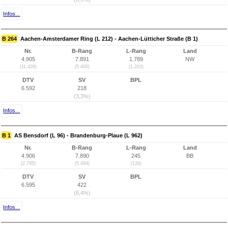
Infos...
B 264
Aachen-Amsterdamer Ring (L 212) - Aachen-Lütticher Straße (B 1)
Nr.
B-Rang
L-Rang
Land
4.905
7.891
1.789
NW
(11.426)
(5.495)
(1.203)
DTV
SV
BPL
6.592
218
(3,3%)
Infos...
B 1
AS Bensdorf (L 96) - Brandenburg-Plaue (L 962)
Nr.
B-Rang
L-Rang
Land
4.906
7.890
245
BB
(2.795)
(5.494)
(129)
DTV
SV
BPL
6.595
422
(6,4%)
Infos...