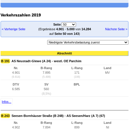
Verkehrszahlen 2019
Seite
< Vorherige Seite
(Ergebnisse
4.901
-
5.000
von
14.284
Nächste Seite >
auf
Seite 50 von 143
)
Abschnitt
B 191
AS Neustadt-Glewe (A 24) - westl. OE Parchim
Nr.
B-Rang
L-Rang
Land
4.901
7.895
171
MV
(9.814)
(5.499)
(106)
DTV
SV
BPL
6.585
560
(8,5%)
Infos...
B 243
Seesen-Bornhäuser Straße (B 248) - AS Seesen/Harz (A 7) (67)
Nr.
B-Rang
L-Rang
Land
4.902
7.894
899
NI