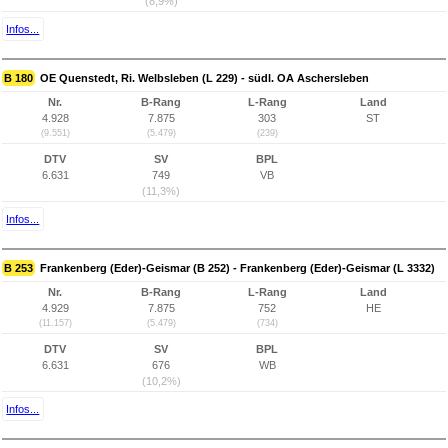
(8,9%)
Infos...
B 180
OE Quenstedt, Ri. Welbsleben (L 229) - südl. OA Aschersleben
Nr.
B-Rang
L-Rang
Land
4.928
7.875
303
ST
(9.551)
(5.479)
(239)
DTV
SV
BPL
6.631
749
VB
(11,3%)
Infos...
B 253
Frankenberg (Eder)-Geismar (B 252) - Frankenberg (Eder)-Geismar (L 3332)
Nr.
B-Rang
L-Rang
Land
4.929
7.875
752
HE
(11.157)
(5.479)
(734)
DTV
SV
BPL
6.631
676
WB
(10,2%)
Infos...