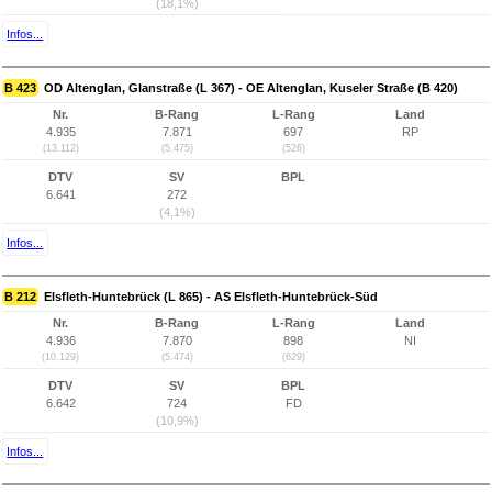
(18,1%)
Infos...
B 423
OD Altenglan, Glanstraße (L 367) - OE Altenglan, Kuseler Straße (B 420)
Nr.
B-Rang
L-Rang
Land
4.935
7.871
697
RP
(13.112)
(5.475)
(526)
DTV
SV
BPL
6.641
272
(4,1%)
Infos...
B 212
Elsfleth-Huntebrück (L 865) - AS Elsfleth-Huntebrück-Süd
Nr.
B-Rang
L-Rang
Land
4.936
7.870
898
NI
(10.129)
(5.474)
(629)
DTV
SV
BPL
6.642
724
FD
(10,9%)
Infos...