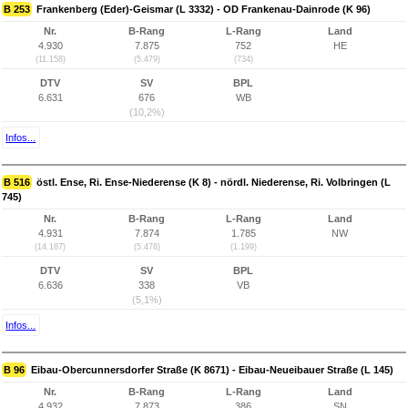
B 253
Frankenberg (Eder)-Geismar (L 3332) - OD Frankenau-Dainrode (K 96)
Nr.
B-Rang
L-Rang
Land
4.930
7.875
752
HE
(11.158)
(5.479)
(734)
DTV
SV
BPL
6.631
676
WB
(10,2%)
Infos...
B 516
östl. Ense, Ri. Ense-Niederense (K 8) - nördl. Niederense, Ri. Volbringen (L
745)
Nr.
B-Rang
L-Rang
Land
4.931
7.874
1.785
NW
(14.187)
(5.478)
(1.199)
DTV
SV
BPL
6.636
338
VB
(5,1%)
Infos...
B 96
Eibau-Obercunnersdorfer Straße (K 8671) - Eibau-Neueibauer Straße (L 145)
Nr.
B-Rang
L-Rang
Land
4.932
7.873
386
SN