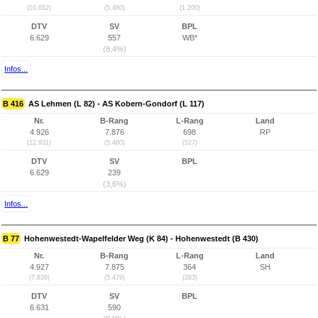
(10.652)
(5.480)
(1.200)
DTV
SV
BPL
6.629
557
WB*
(8,4%)
Infos...
B 416
AS Lehmen (L 82) - AS Kobern-Gondorf (L 117)
Nr.
B-Rang
L-Rang
Land
4.926
7.876
698
RP
(12.931)
(5.480)
(527)
DTV
SV
BPL
6.629
239
(3,6%)
Infos...
B 77
Hohenwestedt-Wapelfelder Weg (K 84) - Hohenwestedt (B 430)
Nr.
B-Rang
L-Rang
Land
4.927
7.875
364
SH
(7.839)
(5.479)
(263)
DTV
SV
BPL
6.631
590