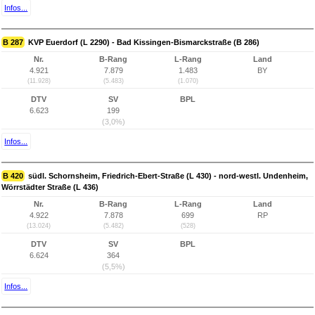
Infos...
B 287
KVP Euerdorf (L 2290) - Bad Kissingen-Bismarckstraße (B 286)
Nr.
B-Rang
L-Rang
Land
4.921
7.879
1.483
BY
(11.928)
(5.483)
(1.070)
DTV
SV
BPL
6.623
199
(3,0%)
Infos...
B 420
südl. Schornsheim, Friedrich-Ebert-Straße (L 430) - nord-westl. Undenheim,
Wörrstädter Straße (L 436)
Nr.
B-Rang
L-Rang
Land
4.922
7.878
699
RP
(13.024)
(5.482)
(528)
DTV
SV
BPL
6.624
364
(5,5%)
Infos...