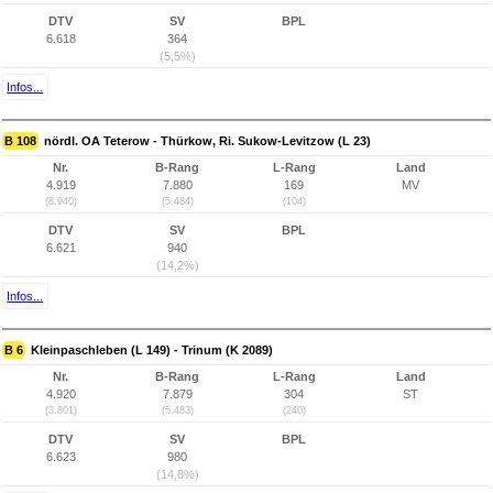
DTV
SV
BPL
6.618
364
(5,5%)
Infos...
B 108
nördl. OA Teterow - Thürkow, Ri. Sukow-Levitzow (L 23)
Nr.
B-Rang
L-Rang
Land
4.919
7.880
169
MV
(8.940)
(5.484)
(104)
DTV
SV
BPL
6.621
940
(14,2%)
Infos...
B 6
Kleinpaschleben (L 149) - Trinum (K 2089)
Nr.
B-Rang
L-Rang
Land
4.920
7.879
304
ST
(3.801)
(5.483)
(240)
DTV
SV
BPL
6.623
980
(14,8%)