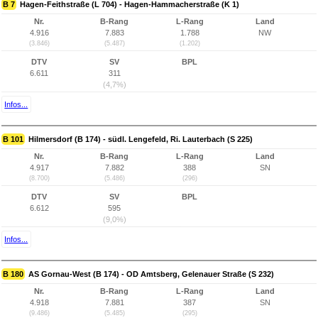
B 7
Hagen-Feithstraße (L 704) - Hagen-Hammacherstraße (K 1)
Nr.
B-Rang
L-Rang
Land
4.916
7.883
1.788
NW
(3.846)
(5.487)
(1.202)
DTV
SV
BPL
6.611
311
(4,7%)
Infos...
B 101
Hilmersdorf (B 174) - südl. Lengefeld, Ri. Lauterbach (S 225)
Nr.
B-Rang
L-Rang
Land
4.917
7.882
388
SN
(8.700)
(5.486)
(296)
DTV
SV
BPL
6.612
595
(9,0%)
Infos...
B 180
AS Gornau-West (B 174) - OD Amtsberg, Gelenauer Straße (S 232)
Nr.
B-Rang
L-Rang
Land
4.918
7.881
387
SN
(9.486)
(5.485)
(295)