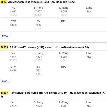
B 37
AS Mosbach-Diedesheim (L 636) - AS Mosbach (B 27)
Nr.
B-Rang
L-Rang
Land
4.923
7.877
1.057
BW
(5.878)
(5.481)
(906)
DTV
SV
BPL
6.626
358
(5,4%)
Infos...
B 239
AS Höxter-Fürstenau (K 59) - westl. Höxter-Brenkhausen (K 59)
Nr.
B-Rang
L-Rang
Land
4.924
7.877
1.787
NW
(10.733)
(5.481)
(1.201)
DTV
SV
BPL
6.626
523
(7,9%)
Infos...
B 237
Remscheid-Bergisch Born-Am Eichholz (L 80) - Hückeswagen-Wiehagen (K
3)
Nr.
B-Rang
L-Rang
Land
4.925
7.876
1.786
NW