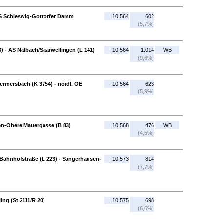
AS Schleswig-Gottorfer Damm
10.564
602
(5,7%)
) - AS Nalbach/Saarwellingen (L 141)
10.564
1.014
WB
(9,6%)
ermersbach (K 3754) - nördl. OE
10.564
623
(5,9%)
en-Obere Mauergasse (B 83)
10.568
476
WB
(4,5%)
Bahnhofstraße (L 223) - Sangerhausen-
10.573
814
(7,7%)
ing (St 2111/R 20)
10.575
698
(6,6%)