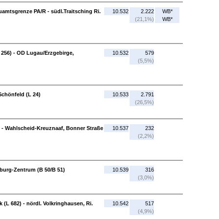
uamtsgrenze PA/R - südl.Traitsching Ri.
10.532
2.222
WB*
(21,1%)
WB*
256) - OD Lugau/Erzgebirge,
10.532
579
(5,5%)
-Schönfeld (L 24)
10.533
2.791
(26,5%)
9) - Wahlscheid-Kreuznaaf, Bonner Straße
10.537
232
(2,2%)
tburg-Zentrum (B 50/B 51)
10.539
316
(3,0%)
(L 682) - nördl. Volkringhausen, Ri.
10.542
517
(4,9%)