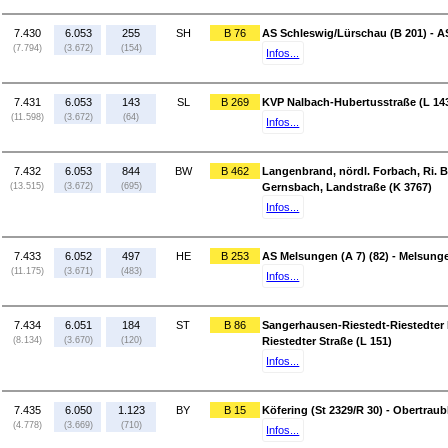
7.430
6.053
255
SH
B 76
AS Schleswig/Lürschau (B 201) - 
(7.794)
(3.672)
(154)
Infos...
7.431
6.053
143
SL
B 269
KVP Nalbach-Hubertusstraße (L 143
(11.598)
(3.672)
(64)
Infos...
7.432
6.053
844
BW
B 462
Langenbrand, nördl. Forbach, Ri. B
(13.515)
(3.672)
(695)
Gernsbach, Landstraße (K 3767)
Infos...
7.433
6.052
497
HE
B 253
AS Melsungen (A 7) (82) - Melsung
(11.175)
(3.671)
(483)
Infos...
7.434
6.051
184
ST
B 86
Sangerhausen-Riestedt-Riestedter 
(8.134)
(3.670)
(120)
Riestedter Straße (L 151)
Infos...
7.435
6.050
1.123
BY
B 15
Köfering (St 2329/R 30) - Obertraubl
(4.778)
(3.669)
(710)
Infos...