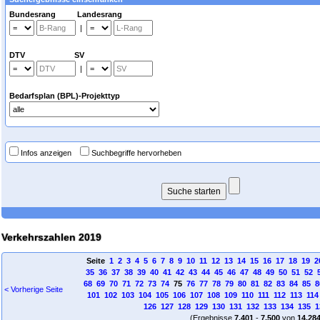
Bundesrang Landesrang
|
DTV SV
|
Bedarfsplan (BPL)-Projekttyp
Infos anzeigen
Suchbegriffe hervorheben
Verkehrszahlen 2019
Seite
1
2
3
4
5
6
7
8
9
10
11
12
13
14
15
16
17
18
19
2
35
36
37
38
39
40
41
42
43
44
45
46
47
48
49
50
51
52
68
69
70
71
72
73
74
75
76
77
78
79
80
81
82
83
84
85
8
< Vorherige Seite
101
102
103
104
105
106
107
108
109
110
111
112
113
114
126
127
128
129
130
131
132
133
134
135
1
(Ergebnisse
7.401
-
7.500
von
14.28