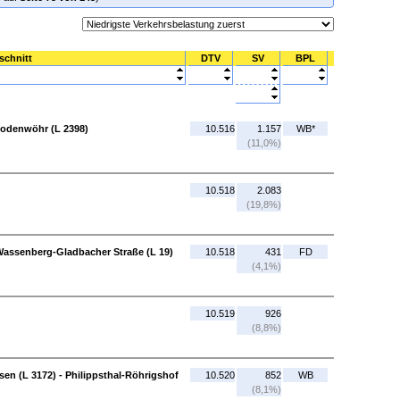
schnitt
DTV
SV
BPL
Bodenwöhr (L 2398)
10.516
1.157
WB*
(11,0%)
10.518
2.083
(19,8%)
assenberg-Gladbacher Straße (L 19)
10.518
431
FD
(4,1%)
10.519
926
(8,8%)
en (L 3172) - Philippsthal-Röhrigshof
10.520
852
WB
(8,1%)