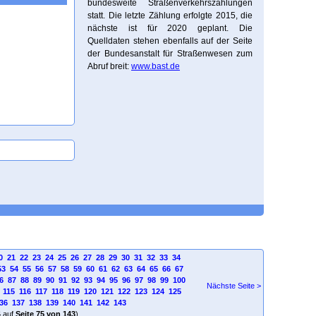
bundesweite Straßenverkehrszählungen
statt. Die letzte Zählung erfolgte 2015, die
nächste ist für 2020 geplant. Die
Quelldaten stehen ebenfalls auf der Seite
der Bundesanstalt für Straßenwesen zum
Abruf breit:
www.bast.de
0
21
22
23
24
25
26
27
28
29
30
31
32
33
34
53
54
55
56
57
58
59
60
61
62
63
64
65
66
67
6
87
88
89
90
91
92
93
94
95
96
97
98
99
100
Nächste Seite >
115
116
117
118
119
120
121
122
123
124
125
36
137
138
139
140
141
142
143
4
auf
Seite 75 von 143
)