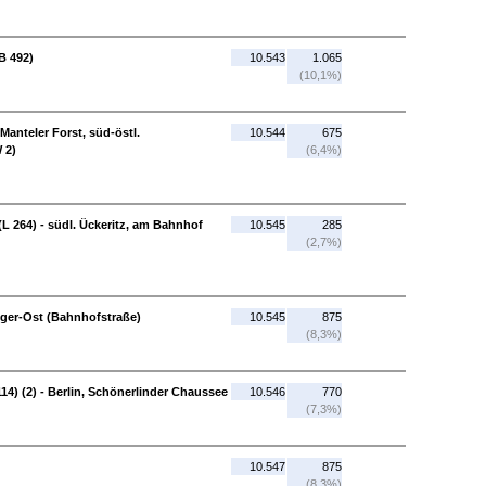
B 492)
10.543
1.065
(10,1%)
anteler Forst, süd-östl.
10.544
675
 2)
(6,4%)
(L 264) - südl. Ückeritz, am Bahnhof
10.545
285
(2,7%)
iger-Ost (Bahnhofstraße)
10.545
875
(8,3%)
14) (2) - Berlin, Schönerlinder Chaussee
10.546
770
(7,3%)
10.547
875
(8,3%)