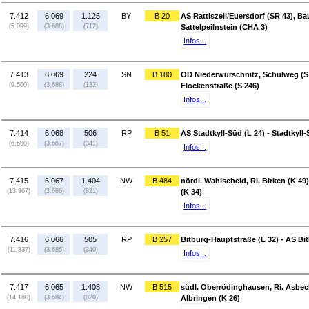
7.412
6.069
1.125
BY
B 20
AS Rattiszell/Euersdorf (SR 43), Ba
(5.099)
(3.688)
(712)
Sattelpeilnstein (CHA 3)
Infos...
7.413
6.069
224
SN
B 180
OD Niederwürschnitz, Schulweg (S 
(9.500)
(3.688)
(132)
Flockenstraße (S 246)
Infos...
7.414
6.068
506
RP
B 51
AS Stadtkyll-Süd (L 24) - Stadtkyll
(6.600)
(3.687)
(341)
Infos...
7.415
6.067
1.404
NW
B 484
nördl. Wahlscheid, Ri. Birken (K 4
(13.967)
(3.686)
(821)
(K 34)
Infos...
7.416
6.066
505
RP
B 257
Bitburg-Hauptstraße (L 32) - AS Bi
(11.337)
(3.685)
(340)
Infos...
7.417
6.065
1.403
NW
B 515
südl. Oberrödinghausen, Ri. Asbeck 
(14.180)
(3.684)
(820)
Albringen (K 26)