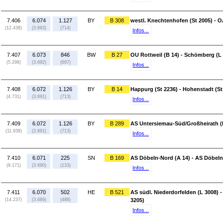
7.406
6.074
1.127
BY
B 308
westl. Knechtenhofen (St 2005) - O
(12.438)
(3.693)
(714)
Infos...
7.407
6.073
846
BW
B 27
OU Rottweil (B 14) - Schömberg (L
(5.298)
(3.692)
(697)
Infos...
7.408
6.072
1.126
BY
B 14
Happurg (St 2236) - Hohenstadt (St
(4.731)
(3.691)
(713)
Infos...
7.409
6.072
1.126
BY
B 289
AS Untersiemau-Süd/Großheirath (B
(11.938)
(3.691)
(713)
Infos...
7.410
6.071
225
SN
B 169
AS Döbeln-Nord (A 14) - AS Döbeln
(9.171)
(3.690)
(133)
Infos...
7.411
6.070
502
HE
B 521
AS südl. Niederdorfelden (L 3008) -
(14.237)
(3.689)
(488)
3205)
Infos...