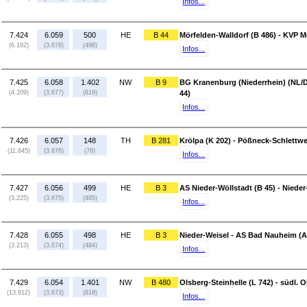
Infos...
7.424
6.059
500
HE
B 44
Mörfelden-Walldorf (B 486) - KVP M
(6.192)
(3.678)
(486)
Infos...
7.425
6.058
1.402
NW
B 9
BG Kranenburg (Niederrhein) (NL/D
(4.209)
(3.677)
(819)
44)
Infos...
7.426
6.057
148
TH
B 281
Krölpa (K 202) - Pößneck-Schlettwe
(11.845)
(3.676)
(78)
Infos...
7.427
6.056
499
HE
B 3
AS Nieder-Wöllstadt (B 45) - Nieder
(3.225)
(3.675)
(485)
Infos...
7.428
6.055
498
HE
B 3
Nieder-Weisel - AS Bad Nauheim (A
(3.213)
(3.674)
(484)
Infos...
7.429
6.054
1.401
NW
B 480
Olsberg-Steinhelle (L 742) - südl. O
(13.912)
(3.673)
(818)
Infos...