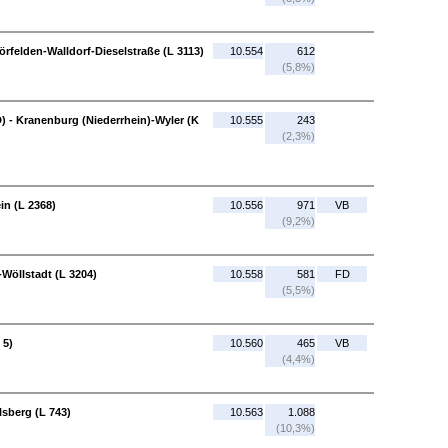
örfelden-Walldorf-Dieselstraße (L 3113)
10.554
612
(5,8%)
) - Kranenburg (Niederrhein)-Wyler (K
10.555
243
(2,3%)
in (L 2368)
10.556
971
VB
(9,2%)
-Wöllstadt (L 3204)
10.558
581
FD
(5,5%)
 5)
10.560
465
VB
(4,4%)
lsberg (L 743)
10.563
1.088
(10,3%)