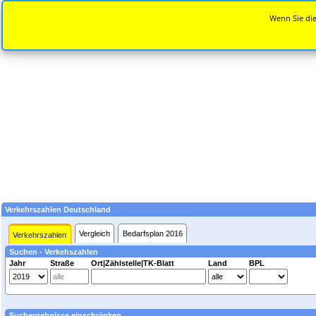
Wenn Sie die
Verkehrszahlen Deutschland
Vergleich
Bedarfsplan 2016
Verkehrszahlen
Suchen - Verkehszahlen
Jahr
Straße
Ort|Zählstelle|TK-Blatt
Land
BPL
Suchergebnisse einschränken