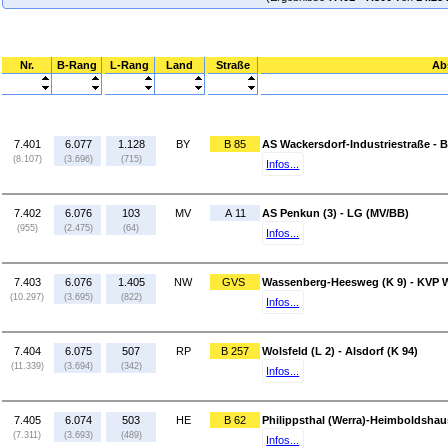
Nr.
B-Rang
L-Rang
Land
Straße
Ab
7.401
6.077
1.128
BY
B 85
AS Wackersdorf-Industriestraße - 
(8.107)
(3.696)
(715)
Infos...
7.402
6.076
103
MV
A 11
AS Penkun (3) - LG (MV/BB)
(955)
(2.475)
(64)
Infos...
7.403
6.076
1.405
NW
GVS
Wassenberg-Heesweg (K 9) - KVP W
(10.297)
(3.695)
(822)
Infos...
7.404
6.075
507
RP
B 257
Wolsfeld (L 2) - Alsdorf (K 94)
(11.339)
(3.694)
(342)
Infos...
7.405
6.074
503
HE
B 62
Philippsthal (Werra)-Heimboldshaus
(7.311)
(3.693)
(489)
Infos...