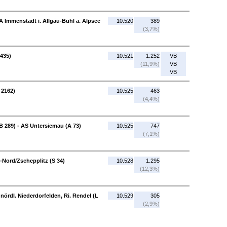
A Immenstadt i. Allgäu-Bühl a. Alpsee
10.520
389
(3,7%)
 435)
10.521
1.252
VB
(11,9%)
VB
VB
 2162)
10.525
463
(4,4%)
 289) - AS Untersiemau (A 73)
10.525
747
(7,1%)
-Nord/Zschepplitz (S 34)
10.528
1.295
(12,3%)
 nördl. Niederdorfelden, Ri. Rendel (L
10.529
305
(2,9%)