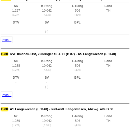
Nr.
B-Rang
L-Rang
Land
1.237
10.042
506
TH
(8.274)
(7.638)
(436)
DTV
SV
BPL
-
-
(-)
Infos...
B 88
KVP Ilmenau-Ost, Zubringer zu A 71 (B 87) - AS Langewiesen (L 1140)
Nr.
B-Rang
L-Rang
Land
1.238
10.042
506
TH
(8.275)
(7.638)
(436)
DTV
SV
BPL
-
-
(-)
Infos...
B 88
AS Langewiesen (L 1140) - süd-östl. Langewiesen, Abzwg. alte B 88
Nr.
B-Rang
L-Rang
Land
1.239
10.042
506
TH
(8.276)
(7.638)
(436)