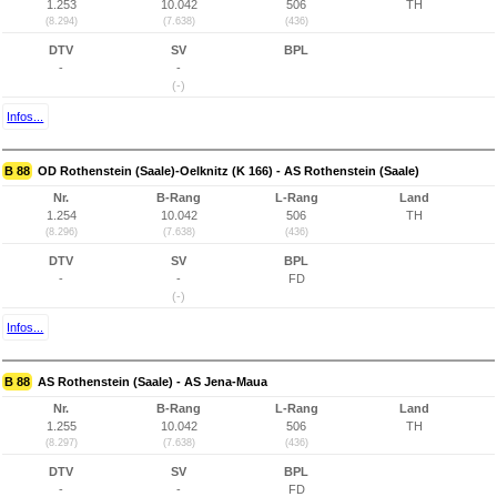
1.253
10.042
506
TH
(8.294)
(7.638)
(436)
DTV
SV
BPL
-
-
(-)
Infos...
B 88
OD Rothenstein (Saale)-Oelknitz (K 166) - AS Rothenstein (Saale)
Nr.
B-Rang
L-Rang
Land
1.254
10.042
506
TH
(8.296)
(7.638)
(436)
DTV
SV
BPL
-
-
FD
(-)
Infos...
B 88
AS Rothenstein (Saale) - AS Jena-Maua
Nr.
B-Rang
L-Rang
Land
1.255
10.042
506
TH
(8.297)
(7.638)
(436)
DTV
SV
BPL
-
-
FD