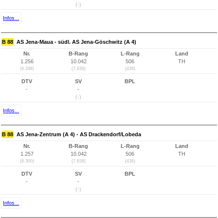
(-)
Infos...
B 88
AS Jena-Maua - südl. AS Jena-Göschwitz (A 4)
Nr.
B-Rang
L-Rang
Land
1.256
10.042
506
TH
(8.298)
(7.638)
(436)
DTV
SV
BPL
-
-
(-)
Infos...
B 88
AS Jena-Zentrum (A 4) - AS Drackendorf/Lobeda
Nr.
B-Rang
L-Rang
Land
1.257
10.042
506
TH
(8.300)
(7.638)
(436)
DTV
SV
BPL
-
-
(-)
Infos...