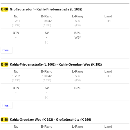
B 88
Großeutersdorf - Kahla-Friedensstraße (L 1062)
Nr.
B-Rang
L-Rang
Land
1.251
10.042
506
TH
(8.292)
(7.638)
(436)
DTV
SV
BPL
-
-
WB*
(-)
Infos...
B 88
Kahla-Friedensstraße (L 1062) - Kahla-Greudaer Weg (K 192)
Nr.
B-Rang
L-Rang
Land
1.252
10.042
506
TH
(8.293)
(7.638)
(436)
DTV
SV
BPL
-
-
(-)
Infos...
B 88
Kahla-Greudaer Weg (K 192) - Großpürschütz (K 166)
Nr.
B-Rang
L-Rang
Land