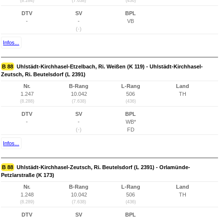
(8.284)
(7.638)
(436)
DTV
SV
BPL
-
-
VB
(-)
Infos...
B 88
Uhlstädt-Kirchhasel-Etzelbach, Ri. Weißen (K 119) - Uhlstädt-Kirchhasel-
Zeutsch, Ri. Beutelsdorf (L 2391)
Nr.
B-Rang
L-Rang
Land
1.247
10.042
506
TH
(8.288)
(7.638)
(436)
DTV
SV
BPL
-
-
WB*
(-)
FD
Infos...
B 88
Uhlstädt-Kirchhasel-Zeutsch, Ri. Beutelsdorf (L 2391) - Orlamünde-
Petzlarstraße (K 173)
Nr.
B-Rang
L-Rang
Land
1.248
10.042
506
TH
(8.289)
(7.638)
(436)
DTV
SV
BPL