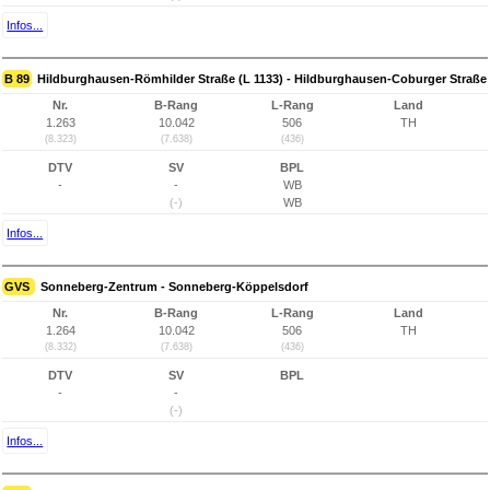
Infos...
B 89
Hildburghausen-Römhilder Straße (L 1133) - Hildburghausen-Coburger Straße
Nr.
B-Rang
L-Rang
Land
1.263
10.042
506
TH
(8.323)
(7.638)
(436)
DTV
SV
BPL
-
-
WB
(-)
WB
Infos...
GVS
Sonneberg-Zentrum - Sonneberg-Köppelsdorf
Nr.
B-Rang
L-Rang
Land
1.264
10.042
506
TH
(8.332)
(7.638)
(436)
DTV
SV
BPL
-
-
(-)
Infos...