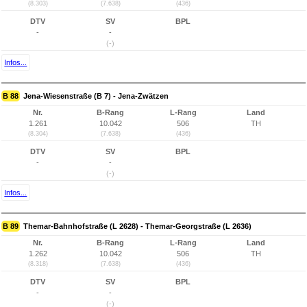
(8.303)
(7.638)
(436)
DTV
SV
BPL
-
-
(-)
Infos...
B 88
Jena-Wiesenstraße (B 7) - Jena-Zwätzen
Nr.
B-Rang
L-Rang
Land
1.261
10.042
506
TH
(8.304)
(7.638)
(436)
DTV
SV
BPL
-
-
(-)
Infos...
B 89
Themar-Bahnhofstraße (L 2628) - Themar-Georgstraße (L 2636)
Nr.
B-Rang
L-Rang
Land
1.262
10.042
506
TH
(8.318)
(7.638)
(436)
DTV
SV
BPL
-
-
(-)