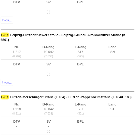
DTV
SV
BPL
-
-
(-)
Infos...
B 87
Leipzig-Lützner/Kiewer Straße - Leipzig-Grünau-Großmiltritzer Straße (K
6561)
Nr.
B-Rang
L-Rang
Land
1.217
10.042
617
SN
(8.207)
(7.638)
(525)
DTV
SV
BPL
-
-
(-)
Infos...
B 87
Lützen-Merseburger Straße (L 184) - Lützen-Pappenheimstraße (L 184/L 189)
Nr.
B-Rang
L-Rang
Land
1.218
10.042
567
ST
(8.211)
(7.638)
(501)
DTV
SV
BPL
-
-
(-)