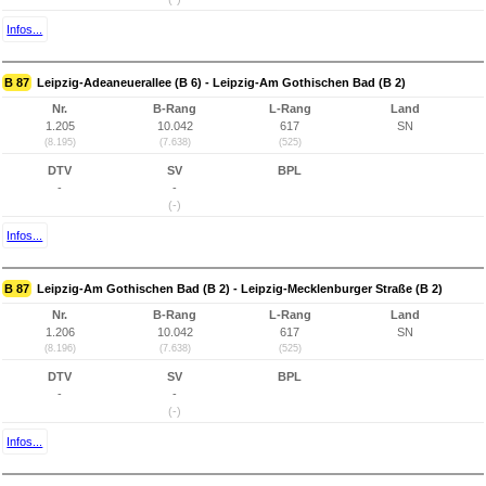
Infos...
B 87
Leipzig-Adeaneuerallee (B 6) - Leipzig-Am Gothischen Bad (B 2)
Nr.
B-Rang
L-Rang
Land
1.205
10.042
617
SN
(8.195)
(7.638)
(525)
DTV
SV
BPL
-
-
(-)
Infos...
B 87
Leipzig-Am Gothischen Bad (B 2) - Leipzig-Mecklenburger Straße (B 2)
Nr.
B-Rang
L-Rang
Land
1.206
10.042
617
SN
(8.196)
(7.638)
(525)
DTV
SV
BPL
-
-
(-)
Infos...