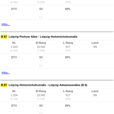
(8.192)
(7.638)
(525)
DTV
SV
BPL
-
-
(-)
Infos...
B 87
Leipzig-Poritzer Allee - Leipzig-Hohentichelnstraße
Nr.
B-Rang
L-Rang
Land
1.203
10.042
617
SN
(8.193)
(7.638)
(525)
DTV
SV
BPL
-
-
(-)
Infos...
B 87
Leipzig-Hohentichelnstraße - Leipzig-Adeaneuerallee (B 6)
Nr.
B-Rang
L-Rang
Land
1.204
10.042
617
SN
(8.194)
(7.638)
(525)
DTV
SV
BPL
-
-
(-)