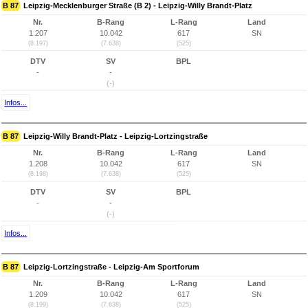
B 87
Leipzig-Mecklenburger Straße (B 2) - Leipzig-Willy Brandt-Platz
Nr.
B-Rang
L-Rang
Land
1.207
10.042
617
SN
(8.197)
(7.638)
(525)
DTV
SV
BPL
-
-
(-)
Infos...
B 87
Leipzig-Willy Brandt-Platz - Leipzig-Lortzingstraße
Nr.
B-Rang
L-Rang
Land
1.208
10.042
617
SN
(8.198)
(7.638)
(525)
DTV
SV
BPL
-
-
(-)
Infos...
B 87
Leipzig-Lortzingstraße - Leipzig-Am Sportforum
Nr.
B-Rang
L-Rang
Land
1.209
10.042
617
SN
(8.199)
(7.638)
(525)