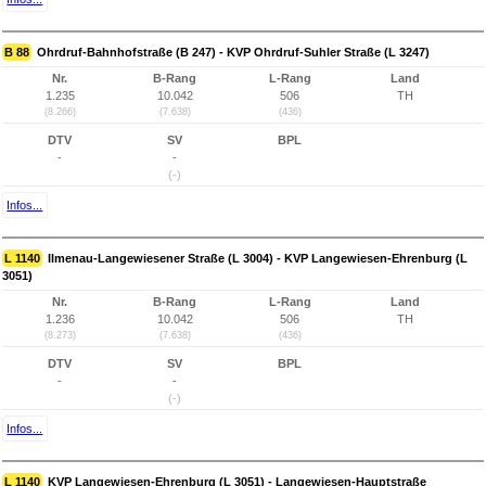
B 88
Ohrdruf-Bahnhofstraße (B 247) - KVP Ohrdruf-Suhler Straße (L 3247)
Nr.
B-Rang
L-Rang
Land
1.235
10.042
506
TH
(8.266)
(7.638)
(436)
DTV
SV
BPL
-
-
(-)
Infos...
L 1140
Ilmenau-Langewiesener Straße (L 3004) - KVP Langewiesen-Ehrenburg (L
3051)
Nr.
B-Rang
L-Rang
Land
1.236
10.042
506
TH
(8.273)
(7.638)
(436)
DTV
SV
BPL
-
-
(-)
Infos...
L 1140
KVP Langewiesen-Ehrenburg (L 3051) - Langewiesen-Hauptstraße