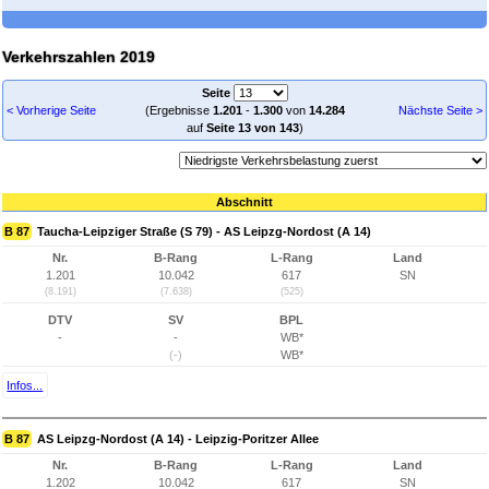
Verkehrszahlen 2019
Seite
< Vorherige Seite
(Ergebnisse
1.201
-
1.300
von
14.284
Nächste Seite >
auf
Seite 13 von 143
)
Abschnitt
B 87
Taucha-Leipziger Straße (S 79) - AS Leipzg-Nordost (A 14)
Nr.
B-Rang
L-Rang
Land
1.201
10.042
617
SN
(8.191)
(7.638)
(525)
DTV
SV
BPL
-
-
WB*
(-)
WB*
Infos...
B 87
AS Leipzg-Nordost (A 14) - Leipzig-Poritzer Allee
Nr.
B-Rang
L-Rang
Land
1.202
10.042
617
SN