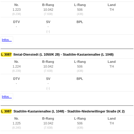
Nr.
B-Rang
L-Rang
Land
1.223
10.042
506
TH
(8.238)
(7.638)
(436)
DTV
SV
BPL
-
-
(-)
Infos...
L 3087
Ilmtal-Dienstedt (L 1050/K 28) - Stadtilm-Kastanienallee (L 1048)
Nr.
B-Rang
L-Rang
Land
1.224
10.042
506
TH
(8.239)
(7.638)
(436)
DTV
SV
BPL
-
-
(-)
Infos...
L 3087
Stadtilm-Kastanienallee (L 1048) - Stadtilm-Niederwillinger Straße (K 2)
Nr.
B-Rang
L-Rang
Land
1.225
10.042
506
TH
(8.240)
(7.638)
(436)