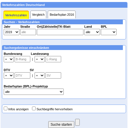
Verkehrszahlen Deutschland
Vergleich
Bedarfsplan 2016
Verkehrszahlen
Suchen - Verkehszahlen
Jahr
Straße
Ort|Zählstelle|TK-Blatt
Land
BPL
Suchergebnisse einschränken
Bundesrang Landesrang
|
DTV SV
|
Bedarfsplan (BPL)-Projekttyp
Infos anzeigen
Suchbegriffe hervorheben