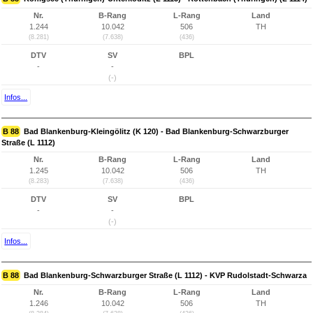
Nr.
B-Rang
L-Rang
Land
1.244
10.042
506
TH
(8.281)
(7.638)
(436)
DTV
SV
BPL
-
-
(-)
Infos...
B 88
Bad Blankenburg-Kleingölitz (K 120) - Bad Blankenburg-Schwarzburger
Straße (L 1112)
Nr.
B-Rang
L-Rang
Land
1.245
10.042
506
TH
(8.283)
(7.638)
(436)
DTV
SV
BPL
-
-
(-)
Infos...
B 88
Bad Blankenburg-Schwarzburger Straße (L 1112) - KVP Rudolstadt-Schwarza
Nr.
B-Rang
L-Rang
Land
1.246
10.042
506
TH