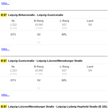
Infos...
B 87
Leipzig-Birkenstraße - Leipzig-Goetzstraße
Nr.
B-Rang
L-Rang
Land
1.212
10.042
617
SN
(8.202)
(7.638)
(525)
DTV
SV
BPL
-
-
(-)
Infos...
B 87
Leipzig-Goetzstraße - Leipzig-Lützner/Merseburger Straße
Nr.
B-Rang
L-Rang
Land
1.213
10.042
617
SN
(8.203)
(7.638)
(525)
DTV
SV
BPL
-
-
(-)
Infos...
B 87
Leipzig-Lützner/Merseburger Straße - Leipzig-Ludwig-Hupferld-Straße (B 181)