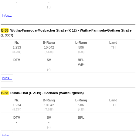
-
-
(-)
Infos...
B 88
Wutha-Farnroda-Mosbacher Straße (K 12) - Wutha-Farnroda-Gothaer Straße
(L 3007)
Nr.
B-Rang
L-Rang
Land
1.233
10.042
506
TH
(8.251)
(7.638)
(436)
DTV
SV
BPL
-
-
WB*
(-)
Infos...
B 88
Ruhla-Thal (L 2119) - Seebach (Wartburgkreis)
Nr.
B-Rang
L-Rang
Land
1.234
10.042
506
TH
(8.254)
(7.638)
(436)
DTV
SV
BPL
-
-
(-)
Infos...