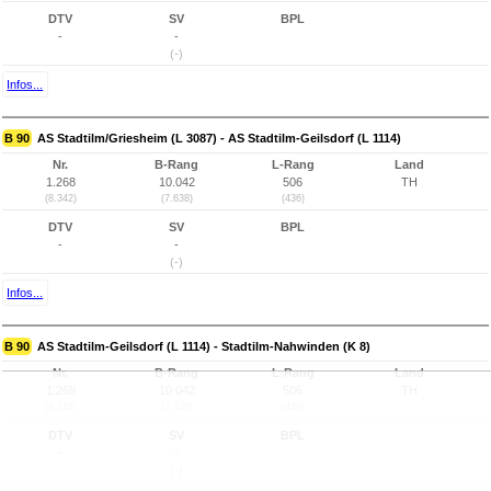
DTV
SV
BPL
-
-
(-)
Infos...
B 90
AS Stadtilm/Griesheim (L 3087) - AS Stadtilm-Geilsdorf (L 1114)
Nr.
B-Rang
L-Rang
Land
1.268
10.042
506
TH
(8.342)
(7.638)
(436)
DTV
SV
BPL
-
-
(-)
Infos...
B 90
AS Stadtilm-Geilsdorf (L 1114) - Stadtilm-Nahwinden (K 8)
Nr.
B-Rang
L-Rang
Land
1.269
10.042
506
TH
(8.343)
(7.638)
(436)
DTV
SV
BPL
-
-
(-)