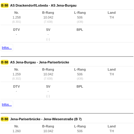
B 88
AS Drackendorf/Lobeda - AS Jena-Burgau
Nr.
B-Rang
L-Rang
Land
1.258
10.042
506
TH
(8.301)
(7.638)
(436)
DTV
SV
BPL
-
-
(-)
Infos...
B 88
AS Jena-Burgau - Jena-Pariserbrücke
Nr.
B-Rang
L-Rang
Land
1.259
10.042
506
TH
(8.302)
(7.638)
(436)
DTV
SV
BPL
-
-
(-)
Infos...
B 88
Jena-Pariserbrücke - Jena-Wiesenstraße (B 7)
Nr.
B-Rang
L-Rang
Land
1.260
10.042
506
TH