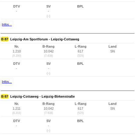
DTV
SV
BPL
-
-
(-)
Infos...
B 87
Leipzig-Am Sportforum - Leipzig-Cottaweg
Nr.
B-Rang
L-Rang
Land
1.210
10.042
617
SN
(8.200)
(7.638)
(525)
DTV
SV
BPL
-
-
(-)
Infos...
B 87
Leipzig-Cottaweg - Leipzig-Birkenstraße
Nr.
B-Rang
L-Rang
Land
1.211
10.042
617
SN
(8.201)
(7.638)
(525)
DTV
SV
BPL
-
-
(-)