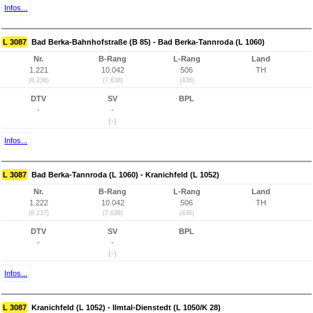
Infos...
L 3087
Bad Berka-Bahnhofstraße (B 85) - Bad Berka-Tannroda (L 1060)
Nr.
B-Rang
L-Rang
Land
1.221
10.042
506
TH
(8.236)
(7.638)
(436)
DTV
SV
BPL
-
-
(-)
Infos...
L 3087
Bad Berka-Tannroda (L 1060) - Kranichfeld (L 1052)
Nr.
B-Rang
L-Rang
Land
1.222
10.042
506
TH
(8.237)
(7.638)
(436)
DTV
SV
BPL
-
-
(-)
Infos...
L 3087
Kranichfeld (L 1052) - Ilmtal-Dienstedt (L 1050/K 28)