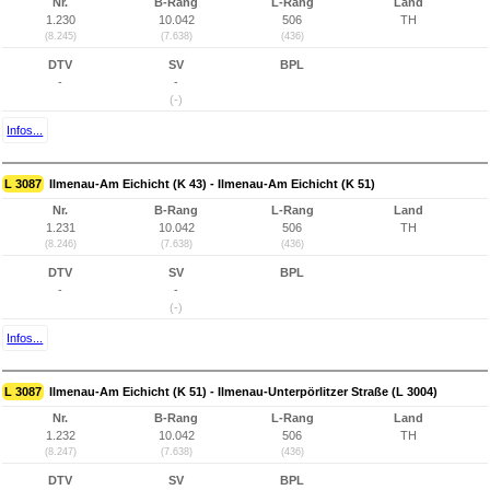
Nr.
B-Rang
L-Rang
Land
1.230
10.042
506
TH
(8.245)
(7.638)
(436)
DTV
SV
BPL
-
-
(-)
Infos...
L 3087
Ilmenau-Am Eichicht (K 43) - Ilmenau-Am Eichicht (K 51)
Nr.
B-Rang
L-Rang
Land
1.231
10.042
506
TH
(8.246)
(7.638)
(436)
DTV
SV
BPL
-
-
(-)
Infos...
L 3087
Ilmenau-Am Eichicht (K 51) - Ilmenau-Unterpörlitzer Straße (L 3004)
Nr.
B-Rang
L-Rang
Land
1.232
10.042
506
TH
(8.247)
(7.638)
(436)
DTV
SV
BPL