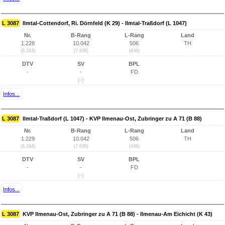
L 3087
Ilmtal-Cottendorf, Ri. Dörnfeld (K 29) - Ilmtal-Traßdorf (L 1047)
Nr.
B-Rang
L-Rang
Land
1.228
10.042
506
TH
(8.243)
(7.638)
(436)
DTV
SV
BPL
-
-
FD
(-)
Infos...
L 3087
Ilmtal-Traßdorf (L 1047) - KVP Ilmenau-Ost, Zubringer zu A 71 (B 88)
Nr.
B-Rang
L-Rang
Land
1.229
10.042
506
TH
(8.244)
(7.638)
(436)
DTV
SV
BPL
-
-
FD
(-)
Infos...
L 3087
KVP Ilmenau-Ost, Zubringer zu A 71 (B 88) - Ilmenau-Am Eichicht (K 43)