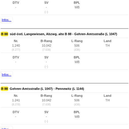
DTV
SV
BPL
-
-
WB
(-)
Infos...
B 88
süd-östl. Langewiesen, Abzwg. alte B 88 - Gehren-Amtsstraße (L 1047)
Nr.
B-Rang
L-Rang
Land
1.240
10.042
506
TH
(8.277)
(7.638)
(436)
DTV
SV
BPL
-
-
WB
(-)
Infos...
B 88
Gehren-Amtsstraße (L 1047) - Pennewitz (L 1144)
Nr.
B-Rang
L-Rang
Land
1.241
10.042
506
TH
(8.278)
(7.638)
(436)
DTV
SV
BPL
-
-
WB
(-)