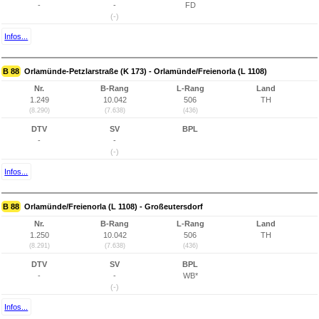
-
-
FD
(-)
Infos...
B 88
Orlamünde-Petzlarstraße (K 173) - Orlamünde/Freienorla (L 1108)
Nr.
B-Rang
L-Rang
Land
1.249
10.042
506
TH
(8.290)
(7.638)
(436)
DTV
SV
BPL
-
-
(-)
Infos...
B 88
Orlamünde/Freienorla (L 1108) - Großeutersdorf
Nr.
B-Rang
L-Rang
Land
1.250
10.042
506
TH
(8.291)
(7.638)
(436)
DTV
SV
BPL
-
-
WB*
(-)
Infos...