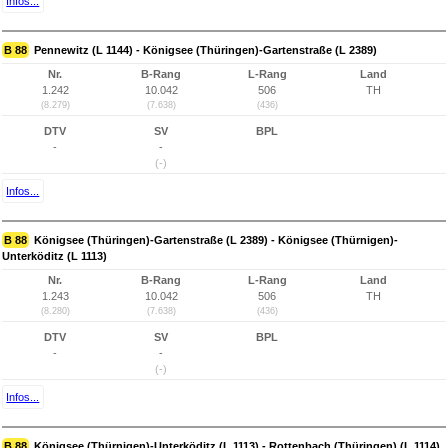
Infos...
B 88
Pennewitz (L 1144) - Königsee (Thüringen)-Gartenstraße (L 2389)
Nr.
B-Rang
L-Rang
Land
1.242
10.042
506
TH
(8.279)
(7.638)
(436)
DTV
SV
BPL
-
-
(-)
Infos...
B 88
Königsee (Thüringen)-Gartenstraße (L 2389) - Königsee (Thürnigen)-
Unterköditz (L 1113)
Nr.
B-Rang
L-Rang
Land
1.243
10.042
506
TH
(8.280)
(7.638)
(436)
DTV
SV
BPL
-
-
(-)
Infos...
B 88
Königsee (Thürnigen)-Unterköditz (L 1113) - Rottenbach (Thüringen) (L 1114)