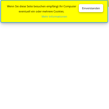
Diese Seite wird nicht mehr aktualisiert.
Zur neuen Seite
Wenn Sie diese Seite besuchen empfängt Ihr Computer
Einverstanden
eventuell ein oder mehrere Cookies.
Mehr Informationen