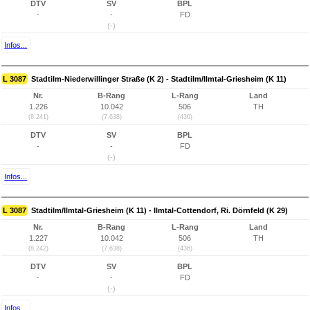
DTV
SV
BPL
-
-
FD
(-)
Infos...
L 3087
Stadtilm-Niederwillinger Straße (K 2) - Stadtilm/Ilmtal-Griesheim (K 11)
Nr.
B-Rang
L-Rang
Land
1.226
10.042
506
TH
(8.241)
(7.638)
(436)
DTV
SV
BPL
-
-
FD
(-)
Infos...
L 3087
Stadtilm/Ilmtal-Griesheim (K 11) - Ilmtal-Cottendorf, Ri. Dörnfeld (K 29)
Nr.
B-Rang
L-Rang
Land
1.227
10.042
506
TH
(8.242)
(7.638)
(436)
DTV
SV
BPL
-
-
FD
(-)
Infos...