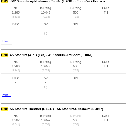
B 89
KVP Sonneberg-Neuhäuser Straße (L 2661) - Föritz-Weidhausen
Nr.
B-Rang
L-Rang
Land
1.265
10.042
506
TH
(8.335)
(7.638)
(436)
DTV
SV
BPL
-
-
(-)
Infos...
B 90
AS Stadtilm (A 71) (14b) - AS Stadtilm-Traßdorf (L 1047)
Nr.
B-Rang
L-Rang
Land
1.266
10.042
506
TH
(8.340)
(7.638)
(436)
DTV
SV
BPL
-
-
(-)
Infos...
B 90
AS Stadtilm-Traßdorf (L 1047) - AS Stadtilm/Griesheim (L 3087)
Nr.
B-Rang
L-Rang
Land
1.267
10.042
506
TH
(8.341)
(7.638)
(436)