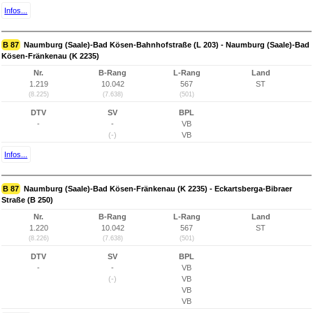
Infos...
B 87
Naumburg (Saale)-Bad Kösen-Bahnhofstraße (L 203) - Naumburg (Saale)-Bad
Kösen-Fränkenau (K 2235)
Nr.
B-Rang
L-Rang
Land
1.219
10.042
567
ST
(8.225)
(7.638)
(501)
DTV
SV
BPL
-
-
VB
(-)
VB
Infos...
B 87
Naumburg (Saale)-Bad Kösen-Fränkenau (K 2235) - Eckartsberga-Bibraer
Straße (B 250)
Nr.
B-Rang
L-Rang
Land
1.220
10.042
567
ST
(8.226)
(7.638)
(501)
DTV
SV
BPL
-
-
VB
(-)
VB
VB
VB