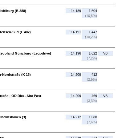
ilsbiburg (B 388)
14.189
1.504
(10,6%)
ttensen-Süd (L 402)
14.191
1.447
(10,2%)
 Legoland Günzburg (Legodrive)
14.196
1.022
VB
(7,2%)
n-Nordstraße (K 16)
14.209
412
(2,9%)
traße - OD Diez, Alte Post
14.209
469
VB
(3,3%)
ilhelmshaven (3)
14.212
1.080
(7,6%)