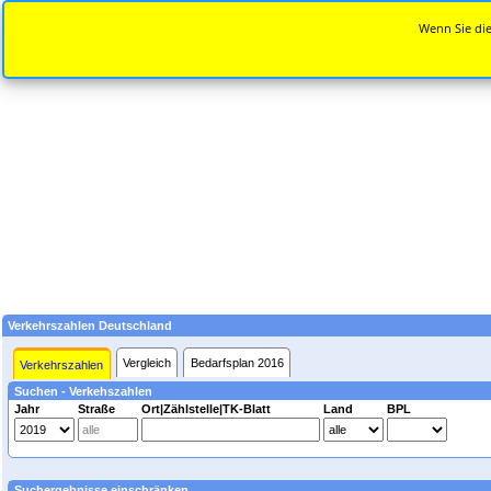
Wenn Sie die
Verkehrszahlen Deutschland
Vergleich
Bedarfsplan 2016
Verkehrszahlen
Suchen - Verkehszahlen
Jahr
Straße
Ort|Zählstelle|TK-Blatt
Land
BPL
Suchergebnisse einschränken