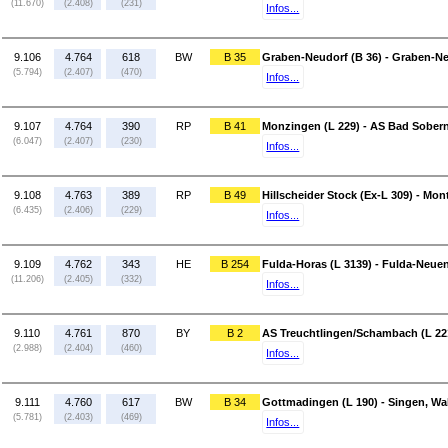
(11.670)
(2.408)
(231)
Infos...
9.106
4.764
618
BW
B 35
Graben-Neudorf (B 36) - Graben-Ne
(5.794)
(2.407)
(470)
Infos...
9.107
4.764
390
RP
B 41
Monzingen (L 229) - AS Bad Sober
(6.047)
(2.407)
(230)
Infos...
9.108
4.763
389
RP
B 49
Hillscheider Stock (Ex-L 309) - Mon
(6.435)
(2.406)
(229)
Infos...
9.109
4.762
343
HE
B 254
Fulda-Horas (L 3139) - Fulda-Neuen
(11.206)
(2.405)
(332)
Infos...
9.110
4.761
870
BY
B 2
AS Treuchtlingen/Schambach (L 2216
(2.988)
(2.404)
(460)
Infos...
9.111
4.760
617
BW
B 34
Gottmadingen (L 190) - Singen, Wal
(5.781)
(2.403)
(469)
Infos...