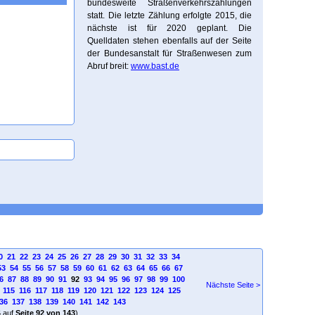
bundesweite Straßenverkehrszählungen
statt. Die letzte Zählung erfolgte 2015, die
nächste ist für 2020 geplant. Die
Quelldaten stehen ebenfalls auf der Seite
der Bundesanstalt für Straßenwesen zum
Abruf breit:
www.bast.de
0
21
22
23
24
25
26
27
28
29
30
31
32
33
34
53
54
55
56
57
58
59
60
61
62
63
64
65
66
67
6
87
88
89
90
91
92
93
94
95
96
97
98
99
100
Nächste Seite >
115
116
117
118
119
120
121
122
123
124
125
36
137
138
139
140
141
142
143
4
auf
Seite 92 von 143
)