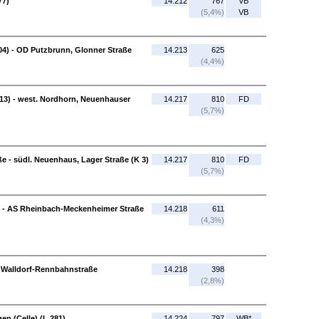
77)
14.212
767
VB
(5,4%)
VB
04) - OD Putzbrunn, Glonner Straße
14.213
625
(4,4%)
13) - west. Nordhorn, Neuenhauser
14.217
810
FD
(5,7%)
e - südl. Neuenhaus, Lager Straße (K 3)
14.217
810
FD
(5,7%)
) - AS Rheinbach-Meckenheimer Straße
14.218
611
(4,3%)
P Walldorf-Rennbahnstraße
14.218
398
(2,8%)
en (Celle) (L 281)
14.224
797
WB*