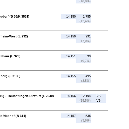
(10,8%)
udorf (B 36/K 3531)
14.150
1.755
(12,4%)
nheim-West (L 232)
14.150
991
(7,0%)
tabaur (L 329)
14.151
99
(0,7%)
berg (L 3139)
14.155
495
(3,5%)
) - Treuchtlingen-Dietfurt (L 2230)
14.156
2.194
VB
(15,5%)
VB
dfriedhof (B 314)
14.157
538
(3,8%)