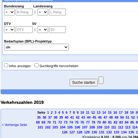
Bundesrang Landesrang
|
DTV SV
|
Bedarfsplan (BPL)-Projekttyp
Infos anzeigen
Suchbegriffe hervorheben
Verkehrszahlen 2019
Seite
1
2
3
4
5
6
7
8
9
10
11
12
13
14
15
16
17
18
19
2
35
36
37
38
39
40
41
42
43
44
45
46
47
48
49
50
51
52
68
69
70
71
72
73
74
75
76
77
78
79
80
81
82
83
84
85
8
< Vorherige Seite
101
102
103
104
105
106
107
108
109
110
111
112
113
114
126
127
128
129
130
131
132
133
134
135
1
(Ergebnisse
9.101
-
9.200
von
14.28