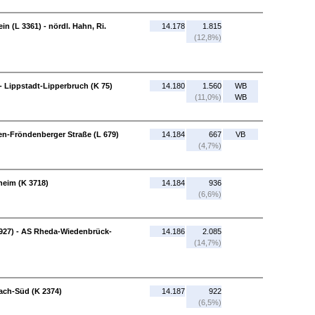
n (L 3361) - nördl. Hahn, Ri.
14.178
1.815
(12,8%)
- Lippstadt-Lipperbruch (K 75)
14.180
1.560
WB
(11,0%)
WB
n-Fröndenberger Straße (L 679)
14.184
667
VB
(4,7%)
gheim (K 3718)
14.184
936
(6,6%)
927) - AS Rheda-Wiedenbrück-
14.186
2.085
(14,7%)
bach-Süd (K 2374)
14.187
922
(6,5%)