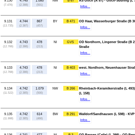
9.130
4.745
1.080
NW
B 67
AS Goch (A 57) - Goch-Südring (L 
(7.476)
(2.388)
(501)
Infos...
9.131
4.744
867
BY
B 471
OD Haar, Wasserburger Straße (B 3
(13.735)
(2.387)
(457)
Infos...
9.132
4.743
478
NI
GVS
OD Nordhorn, Lingener Straße (B 2
(12.766)
(2.386)
(213)
Straße
Infos...
9.133
4.743
478
NI
B 403
west. Nordhorn, Neuenhauser Straß
(12.768)
(2.386)
(213)
Infos...
9.134
4.742
1.079
NW
B 266
Rheinbach-Keramikerstraße (L 493
(11.522)
(2.385)
(500)
(L 158)
Infos...
9.135
4.742
614
BW
B 291
Walldorf/Sandhausen (L 598) - KV
(11.998)
(2.385)
(466)
Infos...
9.136
4.741
477
NI
B 3
OD Bergen (Celle) (L 298) - OD Berg