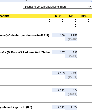
schnitt
DTV
SV
BPL
weser)-Oldenburger Heerstraße (B 211)
14.136
1.951
(13,8%)
ße (B 110) - AS Redoute, östl. Ziethen
14.137
792
(5,6%)
14.139
2.135
(15,1%)
14.141
3.677
(26,0%)
enheim/Lingenfeld (B 9)
14.141
1.527