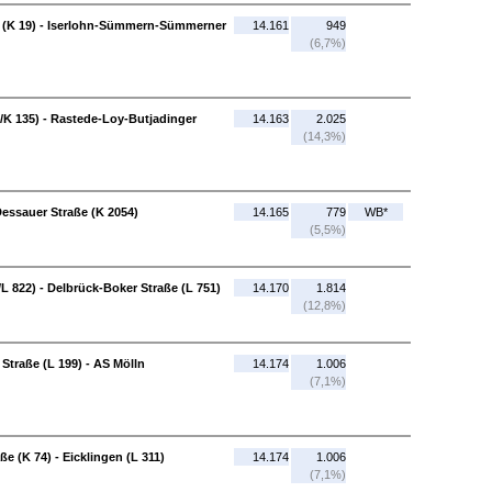
e (K 19) - Iserlohn-Sümmern-Sümmerner
14.161
949
(6,7%)
K 135) - Rastede-Loy-Butjadinger
14.163
2.025
(14,3%)
 Dessauer Straße (K 2054)
14.165
779
WB*
(5,5%)
L 822) - Delbrück-Boker Straße (L 751)
14.170
1.814
(12,8%)
Straße (L 199) - AS Mölln
14.174
1.006
(7,1%)
e (K 74) - Eicklingen (L 311)
14.174
1.006
(7,1%)