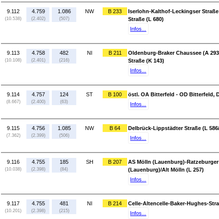
9.112
4.759
1.086
NW
B 233
Iserlohn-Kalthof-Leckingser Straß
(10.538)
(2.402)
(507)
Straße (L 680)
Infos...
9.113
4.758
482
NI
B 211
Oldenburg-Braker Chaussee (A 293/
(10.108)
(2.401)
(216)
Straße (K 143)
Infos...
9.114
4.757
124
ST
B 100
östl. OA Bitterfeld - OD Bitterfeld,
(8.667)
(2.400)
(63)
Infos...
9.115
4.756
1.085
NW
B 64
Delbrück-Lippstädter Straße (L 586/
(7.362)
(2.399)
(506)
Infos...
9.116
4.755
185
SH
B 207
AS Mölln (Lauenburg)-Ratzeburger 
(10.038)
(2.398)
(84)
(Lauenburg)/Alt Mölln (L 257)
Infos...
9.117
4.755
481
NI
B 214
Celle-Altencelle-Baker-Hughes-Straß
(10.201)
(2.398)
(215)
Infos...