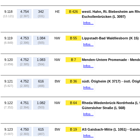
9.118
4.754
342
HE
B 426
westl. Hahn, Ri. Biebesheim am Rhei
(13.121)
(2.397)
(331)
Eschollenbrücken (L 3097)
Infos...
9.119
4.753
1.084
NW
B 55
Lippstadt-Bad Waldliesborn (K 15) 
(6.849)
(2.396)
(505)
Infos...
9.120
4.752
1.083
NW
B 7
Menden-Untere Promenade - Mende
(3.859)
(2.395)
(504)
Infos...
9.121
4.752
616
BW
B 36
südl. Ötigheim (K 3717) - östl. Öti
(5.827)
(2.395)
(468)
Infos...
9.122
4.751
1.082
NW
B 64
Rheda-Wiedenbrück-Nordrheda (L 
(7.352)
(2.394)
(503)
Gütersloher Straße (L 568)
Infos...
9.123
4.750
615
BW
B 19
AS Gaisbach-Mitte (L 1051) - Gais
(5.007)
(2.393)
(467)
Infos...