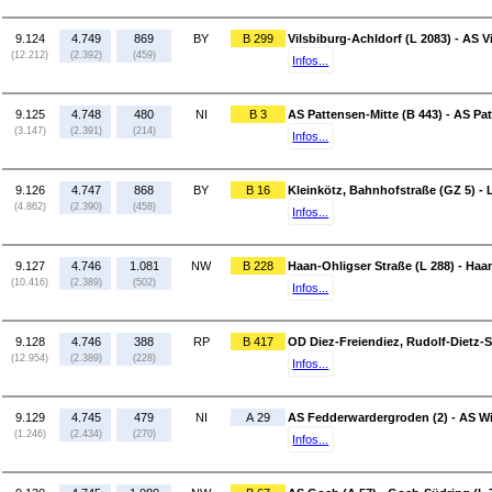
9.124
4.749
869
BY
B 299
Vilsbiburg-Achldorf (L 2083) - AS V
(12.212)
(2.392)
(459)
Infos...
9.125
4.748
480
NI
B 3
AS Pattensen-Mitte (B 443) - AS Pa
(3.147)
(2.391)
(214)
Infos...
9.126
4.747
868
BY
B 16
Kleinkötz, Bahnhofstraße (GZ 5) -
(4.862)
(2.390)
(458)
Infos...
9.127
4.746
1.081
NW
B 228
Haan-Ohligser Straße (L 288) - Haa
(10.416)
(2.389)
(502)
Infos...
9.128
4.746
388
RP
B 417
OD Diez-Freiendiez, Rudolf-Dietz-S
(12.954)
(2.389)
(228)
Infos...
9.129
4.745
479
NI
A 29
AS Fedderwardergroden (2) - AS W
(1.246)
(2.434)
(270)
Infos...