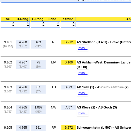
Nr.
B-Rang
L-Rang
Land
Straße
Ab
9.101
4.768
483
NI
B 212
AS Stadland (B 437) - Brake (Unter
(10.126)
(2.410)
(217)
Infos...
9.102
4.767
75
MV
B 109
AS Anklam-West, Demminer Landstra
(8.969)
(2.409)
(19)
(B 110)
Infos...
9.103
4.766
87
TH
A 73
AD Suhl (1) - AS Suhl-Zentrum (2)
(2.102)
(2.436)
(67)
Infos...
9.104
4.765
1.087
NW
A 57
AS Kleve (2) - AS Goch (3)
(1.755)
(2.435)
(585)
Infos...
9.105
4.765
391
RP
B 272
Schwegenheim (L 507) - AS Schweg