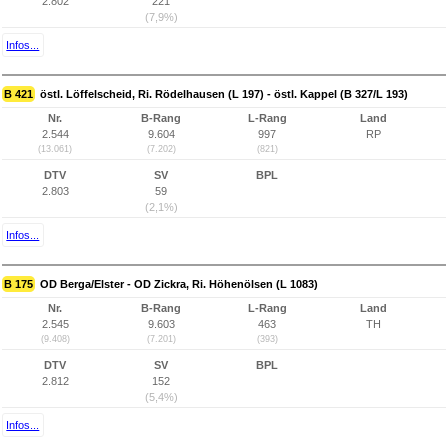
2.802
221
(7,9%)
Infos...
B 421
östl. Löffelscheid, Ri. Rödelhausen (L 197) - östl. Kappel (B 327/L 193)
Nr.
B-Rang
L-Rang
Land
2.544
9.604
997
RP
(13.061)
(7.202)
(821)
DTV
SV
BPL
2.803
59
(2,1%)
Infos...
B 175
OD Berga/Elster - OD Zickra, Ri. Höhenölsen (L 1083)
Nr.
B-Rang
L-Rang
Land
2.545
9.603
463
TH
(9.408)
(7.201)
(393)
DTV
SV
BPL
2.812
152
(5,4%)
Infos...