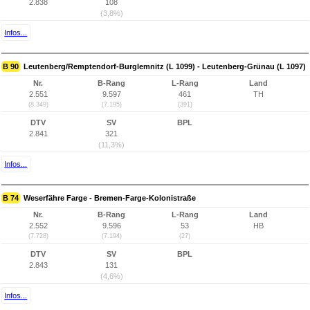
2.838
108
(3,8%)
Infos...
B 90
Leutenberg/Remptendorf-Burglemnitz (L 1099) - Leutenberg-Grünau (L 1097)
Nr.
B-Rang
L-Rang
Land
2.551
9.597
461
TH
(8.349)
(7.195)
(391)
DTV
SV
BPL
2.841
321
(11,3%)
Infos...
B 74
Weserfähre Farge - Bremen-Farge-Kolonistraße
Nr.
B-Rang
L-Rang
Land
2.552
9.596
53
HB
(7.728)
(7.194)
(27)
DTV
SV
BPL
2.843
131
(4,6%)
Infos...