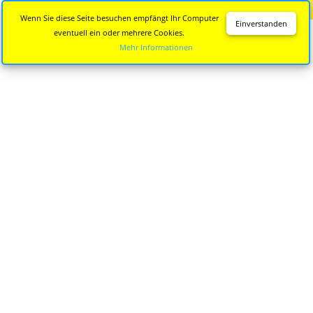
Diese Seite wird nicht mehr aktualisiert.
Zur neuen Seite
Wenn Sie diese Seite besuchen empfängt Ihr Computer
Einverstanden
eventuell ein oder mehrere Cookies.
Mehr Informationen