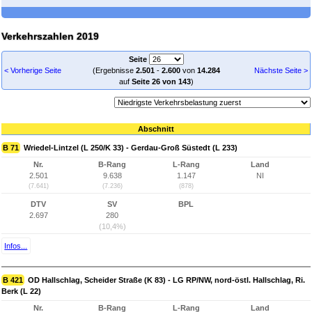
Verkehrszahlen 2019
Seite
< Vorherige Seite
(Ergebnisse
2.501
-
2.600
von
14.284
Nächste Seite >
auf
Seite 26 von 143
)
Abschnitt
B 71
Wriedel-Lintzel (L 250/K 33) - Gerdau-Groß Süstedt (L 233)
Nr.
B-Rang
L-Rang
Land
2.501
9.638
1.147
NI
(7.641)
(7.236)
(878)
DTV
SV
BPL
2.697
280
(10,4%)
Infos...
B 421
OD Hallschlag, Scheider Straße (K 83) - LG RP/NW, nord-östl. Hallschlag, Ri.
Berk (L 22)
Nr.
B-Rang
L-Rang
Land