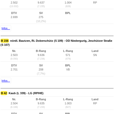
2.502
9.637
1.004
RP
(13.032)
(7.235)
(828)
DTV
SV
BPL
2.699
275
(10,2%)
Infos...
B 156
nördl. Bautzen, Ri. Doberschütz (S 109) - OD Niedergurig, Jeschützer Straße
(S 107)
Nr.
B-Rang
L-Rang
Land
2.503
9.636
571
SN
(9.050)
(7.234)
(479)
DTV
SV
BPL
2.701
208
VB
(7,7%)
Infos...
B 42
Kaub (L 339) - LG (RP/HE)
Nr.
B-Rang
L-Rang
Land
2.504
9.635
1.003
RP
(6.106)
(7.233)
(827)
DTV
SV
BPL