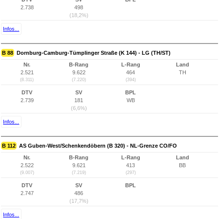
2.738
498
(18,2%)
Infos...
B 88
Dornburg-Camburg-Tümplinger Straße (K 144) - LG (TH/ST)
Nr.
B-Rang
L-Rang
Land
2.521
9.622
464
TH
(8.311)
(7.220)
(394)
DTV
SV
BPL
2.739
181
WB
(6,6%)
Infos...
B 112
AS Guben-West/Schenkendöbern (B 320) - NL-Grenze CO/FO
Nr.
B-Rang
L-Rang
Land
2.522
9.621
413
BB
(9.007)
(7.219)
(297)
DTV
SV
BPL
2.747
486
(17,7%)
Infos...