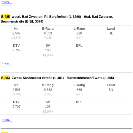
Infos...
B 485
westl. Bad Zwesten, Ri. Bergfreiheit (L 3296) - östl. Bad Zwesten,
Brunnenstraße (B 3/L 3074)
Nr.
B-Rang
L-Rang
Land
2.507
9.633
926
HE
(13.976)
(7.231)
(907)
DTV
SV
BPL
2.706
108
(4,0%)
Infos...
B 283
Zwota-Schönecker Straße (L 301) - Markneukirchen/Zwota (L 305)
Nr.
B-Rang
L-Rang
Land
2.508
9.632
569
SN
(11.876)
(7.230)
(477)
DTV
SV
BPL
2.707
103
(3,8%)
Infos...