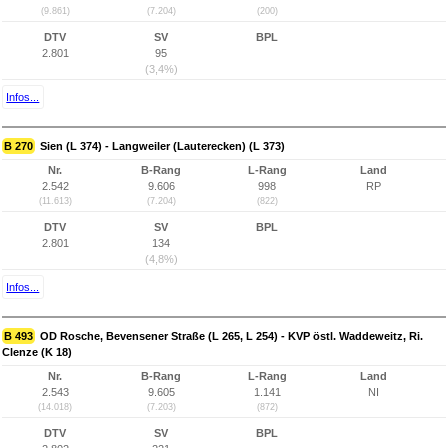
(9.861)
(7.204)
(200)
DTV
SV
BPL
2.801
95
(3,4%)
Infos...
B 270
Sien (L 374) - Langweiler (Lauterecken) (L 373)
Nr.
B-Rang
L-Rang
Land
2.542
9.606
998
RP
(11.613)
(7.204)
(822)
DTV
SV
BPL
2.801
134
(4,8%)
Infos...
B 493
OD Rosche, Bevensener Straße (L 265, L 254) - KVP östl. Waddeweitz, Ri.
Clenze (K 18)
Nr.
B-Rang
L-Rang
Land
2.543
9.605
1.141
NI
(14.018)
(7.203)
(872)
DTV
SV
BPL