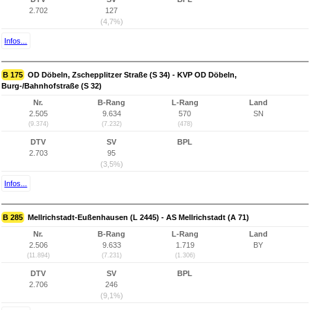
2.702
127
(4,7%)
Infos...
B 175
OD Döbeln, Zschepplitzer Straße (S 34) - KVP OD Döbeln,
Burg-/Bahnhofstraße (S 32)
Nr.
B-Rang
L-Rang
Land
2.505
9.634
570
SN
(9.374)
(7.232)
(478)
DTV
SV
BPL
2.703
95
(3,5%)
Infos...
B 285
Mellrichstadt-Eußenhausen (L 2445) - AS Mellrichstadt (A 71)
Nr.
B-Rang
L-Rang
Land
2.506
9.633
1.719
BY
(11.894)
(7.231)
(1.306)
DTV
SV
BPL
2.706
246
(9,1%)