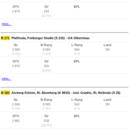
DTV
SV
BPL
2.874
193
(6,7%)
Infos...
B 171
Pfaffroda, Freiberger Straße (S 215) - OA Olbernhau
Nr.
B-Rang
L-Rang
Land
2.565
9.584
564
SN
(9.234)
(7.182)
(472)
DTV
SV
BPL
2.876
256
(8,9%)
Infos...
B 183
Arzberg-Kötten, Ri. Blumberg (K 8915) - östl. Graditz, Ri. Beilrode (S 25)
Nr.
B-Rang
L-Rang
Land
2.566
9.583
563
SN
(9.594)
(7.181)
(471)
DTV
SV
BPL
2.881
539
(18,7%)