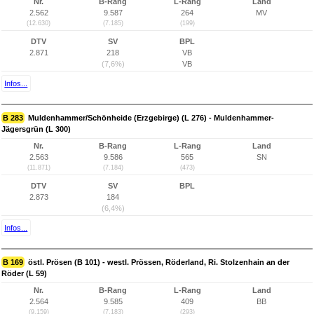
Nr.
B-Rang
L-Rang
Land
2.562
9.587
264
MV
(12.630)
(7.185)
(199)
DTV
SV
BPL
2.871
218
VB
(7,6%)
VB
Infos...
B 283
Muldenhammer/Schönheide (Erzgebirge) (L 276) - Muldenhammer-
Jägersgrün (L 300)
Nr.
B-Rang
L-Rang
Land
2.563
9.586
565
SN
(11.871)
(7.184)
(473)
DTV
SV
BPL
2.873
184
(6,4%)
Infos...
B 169
östl. Prösen (B 101) - westl. Prössen, Röderland, Ri. Stolzenhain an der
Röder (L 59)
Nr.
B-Rang
L-Rang
Land
2.564
9.585
409
BB
(9.159)
(7.183)
(293)