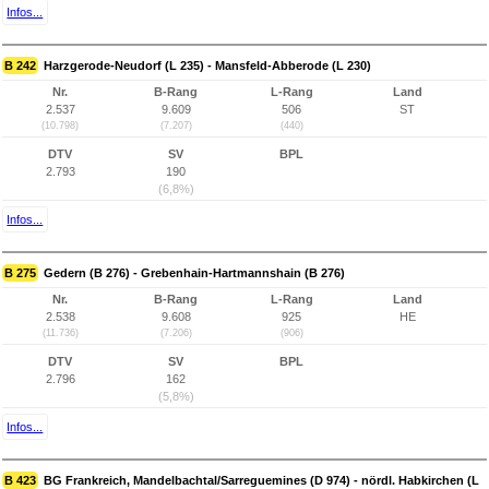
Infos...
B 242
Harzgerode-Neudorf (L 235) - Mansfeld-Abberode (L 230)
Nr.
B-Rang
L-Rang
Land
2.537
9.609
506
ST
(10.798)
(7.207)
(440)
DTV
SV
BPL
2.793
190
(6,8%)
Infos...
B 275
Gedern (B 276) - Grebenhain-Hartmannshain (B 276)
Nr.
B-Rang
L-Rang
Land
2.538
9.608
925
HE
(11.736)
(7.206)
(906)
DTV
SV
BPL
2.796
162
(5,8%)
Infos...
B 423
BG Frankreich, Mandelbachtal/Sarreguemines (D 974) - nördl. Habkirchen (L