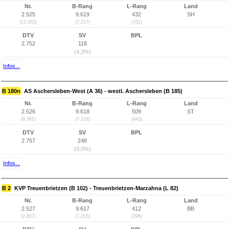
Nr.
B-Rang
L-Rang
Land
2.525
9.619
432
SH
(13.202)
(7.217)
(331)
DTV
SV
BPL
2.752
118
(4,3%)
Infos...
B 180n
AS Aschersleben-West (A 36) - westl. Aschersleben (B 185)
Nr.
B-Rang
L-Rang
Land
2.526
9.618
509
ST
(9.561)
(7.216)
(443)
DTV
SV
BPL
2.757
248
(9,0%)
Infos...
B 2
KVP Treuenbrietzen (B 102) - Treuenbrietzen-Marzahna (L 82)
Nr.
B-Rang
L-Rang
Land
2.527
9.617
412
BB
(2.857)
(7.215)
(296)