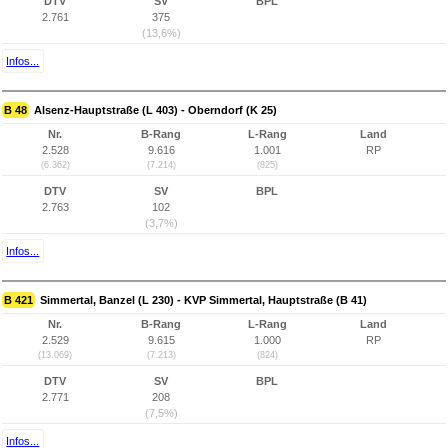
DTV
SV
BPL
2.761
375
(13,6%)
Infos...
B 48
Alsenz-Hauptstraße (L 403) - Oberndorf (K 25)
Nr.
B-Rang
L-Rang
Land
2.528
9.616
1.001
RP
(6.362)
(7.214)
(825)
DTV
SV
BPL
2.763
102
(3,7%)
Infos...
B 421
Simmertal, Banzel (L 230) - KVP Simmertal, Hauptstraße (B 41)
Nr.
B-Rang
L-Rang
Land
2.529
9.615
1.000
RP
(13.069)
(7.213)
(824)
DTV
SV
BPL
2.771
208
(7,5%)
Infos...