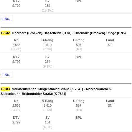
DTV
SV
BPL
2.792
282
(10,1%)
Infos...
B 242
Oberharz (Brocken)-Hasselfelde (B 81) - Oberharz (Brocken)-Stiege (L 95)
Nr.
B-Rang
L-Rang
Land
2.535
9.610
507
ST
(10.793)
(7.208)
(441)
DTV
SV
BPL
2.792
254
(9,1%)
Infos...
B 283
Markneukirchen-Klingenthaler Straße (K 7841) - Markneukirchen-
Siebenbrunn-Breitenfelder Straße (K 7841)
Nr.
B-Rang
L-Rang
Land
2.536
9.610
567
SN
(11.878)
(7.208)
(475)
DTV
SV
BPL
2.792
134
(4,8%)