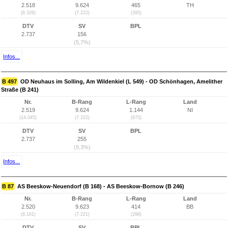
2.518
9.624
465
TH
(8.326)
(7.222)
(395)
DTV
SV
BPL
2.737
156
(5,7%)
Infos...
B 497
OD Neuhaus im Solling, Am Wildenkiel (L 549) - OD Schönhagen, Amelither
Straße (B 241)
Nr.
B-Rang
L-Rang
Land
2.519
9.624
1.144
NI
(14.045)
(7.222)
(875)
DTV
SV
BPL
2.737
255
(9,3%)
Infos...
B 87
AS Beeskow-Neuendorf (B 168) - AS Beeskow-Bornow (B 246)
Nr.
B-Rang
L-Rang
Land
2.520
9.623
414
BB
(8.161)
(7.221)
(298)
DTV
SV
BPL