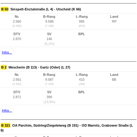
B 50
Sinspelt-Enztalstraße (L 4) - Utscheid (K 66)
Nr.
B-Rang
L-Rang
Land
2.560
9.588
995
RP
(6.480)
(7.186)
(819)
DTV
SV
BPL
2.870
146
(5,1%)
Infos...
B 2
Mescherin (B 113) - Gartz (Oder) (L 27)
Nr.
B-Rang
L-Rang
Land
2.561
9.587
410
BB
(2.832)
(7.185)
(294)
DTV
SV
BPL
2.871
399
(13,9%)
Infos...
B 321
OA Parchim, Südring/Ziegeleiweg (B 191) - OD Marnitz, Grabower Straße (L
8)