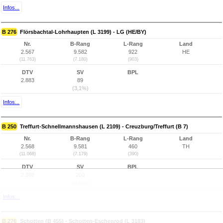
Infos...
B 276
Flörsbachtal-Lohrhaupten (L 3199) - LG (HE/BY)
Nr.
B-Rang
L-Rang
Land
2.567
9.582
922
HE
(11.763)
(7.180)
(903)
DTV
SV
BPL
2.883
89
(3,1%)
Infos...
B 250
Treffurt-Schnellmannshausen (L 2109) - Creuzburg/Treffurt (B 7)
Nr.
B-Rang
L-Rang
Land
2.568
9.581
460
TH
(11.068)
(7.179)
(390)
DTV
SV
BPL
2.889
260
(9,0%)
Infos...
B 276
Schotten (B 455) - Schotten-Eschenrod (L 3183)