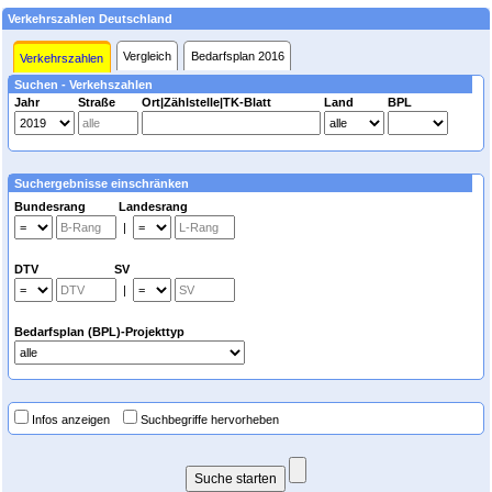
Verkehrszahlen Deutschland
Vergleich
Bedarfsplan 2016
Verkehrszahlen
Suchen - Verkehszahlen
Jahr
Straße
Ort|Zählstelle|TK-Blatt
Land
BPL
Suchergebnisse einschränken
Bundesrang Landesrang
|
DTV SV
|
Bedarfsplan (BPL)-Projekttyp
Infos anzeigen
Suchbegriffe hervorheben