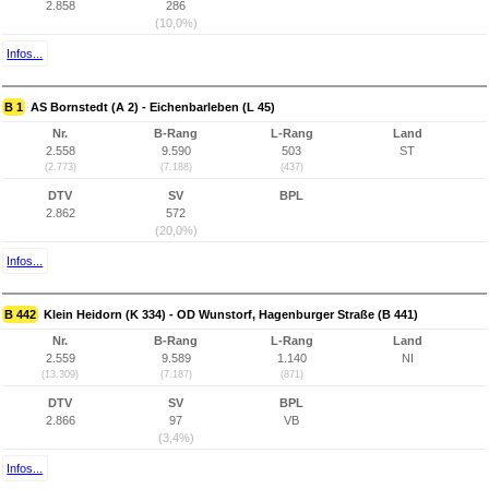
2.858
286
(10,0%)
Infos...
B 1
AS Bornstedt (A 2) - Eichenbarleben (L 45)
Nr.
B-Rang
L-Rang
Land
2.558
9.590
503
ST
(2.773)
(7.188)
(437)
DTV
SV
BPL
2.862
572
(20,0%)
Infos...
B 442
Klein Heidorn (K 334) - OD Wunstorf, Hagenburger Straße (B 441)
Nr.
B-Rang
L-Rang
Land
2.559
9.589
1.140
NI
(13.309)
(7.187)
(871)
DTV
SV
BPL
2.866
97
VB
(3,4%)
Infos...