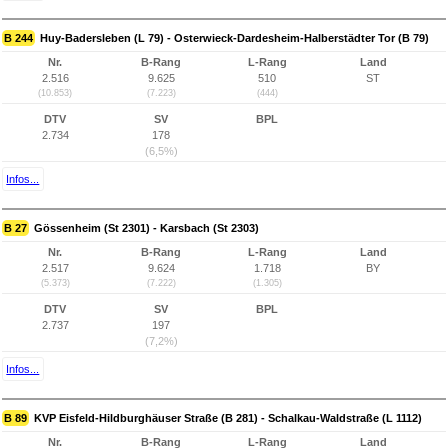
B 244
Huy-Badersleben (L 79) - Osterwieck-Dardesheim-Halberstädter Tor (B 79)
Nr.
B-Rang
L-Rang
Land
2.516
9.625
510
ST
(10.853)
(7.223)
(444)
DTV
SV
BPL
2.734
178
(6,5%)
Infos...
B 27
Gössenheim (St 2301) - Karsbach (St 2303)
Nr.
B-Rang
L-Rang
Land
2.517
9.624
1.718
BY
(5.373)
(7.222)
(1.305)
DTV
SV
BPL
2.737
197
(7,2%)
Infos...
B 89
KVP Eisfeld-Hildburghäuser Straße (B 281) - Schalkau-Waldstraße (L 1112)
Nr.
B-Rang
L-Rang
Land