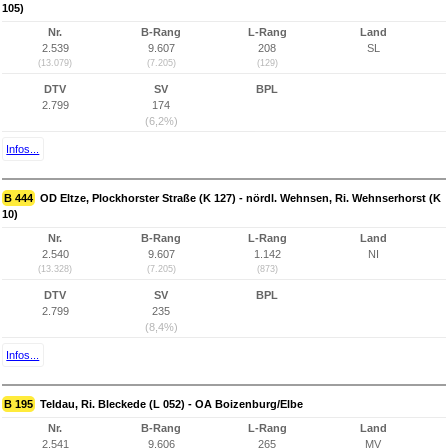
105)
Nr.
B-Rang
L-Rang
Land
2.539
9.607
208
SL
(13.079)
(7.205)
(129)
DTV
SV
BPL
2.799
174
(6,2%)
Infos...
B 444
OD Eltze, Plockhorster Straße (K 127) - nördl. Wehnsen, Ri. Wehnserhorst (K
10)
Nr.
B-Rang
L-Rang
Land
2.540
9.607
1.142
NI
(13.328)
(7.205)
(873)
DTV
SV
BPL
2.799
235
(8,4%)
Infos...
B 195
Teldau, Ri. Bleckede (L 052) - OA Boizenburg/Elbe
Nr.
B-Rang
L-Rang
Land
2.541
9.606
265
MV