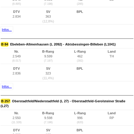
(8.895)
(7.198)
(295)
DTV
SV
BPL
2.834
363
(12,8%)
Infos...
B 84
Ebeleben-Allmenhausen (L 2092) - Abtsbessingen-Billeben (L1041)
Nr.
B-Rang
L-Rang
Land
2.549
9.599
462
TH
(8.017)
(7.197)
(392)
DTV
SV
BPL
2.836
323
(11,4%)
Infos...
B 257
Oberstadtfeld/Niederstadtfeld (L 27) - Oberstadtfeld-Gerolsteiner Straße
(L27)
Nr.
B-Rang
L-Rang
Land
2.550
9.598
996
RP
(11.328)
(7.196)
(820)
DTV
SV
BPL