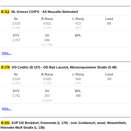
B 112
NL-Grenze CO/FO - AS Neuzelle-Steinsdorf
Nr.
B-Rang
L-Rang
Land
2.523
9.621
413
BB
(9.008)
(7.219)
(297)
DTV
SV
BPL
2.747
486
(17,7%)
Infos...
B 176
OD Colditz (B 107) - OD Bad Lausick, Wüstungssteiner Straße (S 48)
Nr.
B-Rang
L-Rang
Land
2.524
9.620
568
SN
(9.420)
(7.218)
(476)
DTV
SV
BPL
2.751
253
WB
(9,2%)
Infos...
B 431
KVP OD Brokdorf, Osterende (L 170) - östl. Großwisch, westl. Wewelsfleth,
Henneke-Wulf-Straße (L 136)