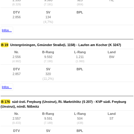
2.555
9.593
923
HE
(6.329)
(7.191)
(904)
DTV
SV
BPL
2.856
134
(4,7%)
Infos...
B 19
Untergröningen, Gmünder Straße(L 1158) - Laufen am Kocher (K 3247)
Nr.
B-Rang
L-Rang
Land
2.556
9.592
1.211
BW
(4.992)
(7.190)
(1.060)
DTV
SV
BPL
2.857
320
(11,2%)
Infos...
B 176
süd-östl. Freyburg (Unstrut), Ri. Markröhlitz (S 207) - KVP südl. Freyburg
(Unstrut), nördl. Nißmitz
Nr.
B-Rang
L-Rang
Land
2.557
9.591
504
ST
(9.433)
(7.189)
(438)
DTV
SV
BPL