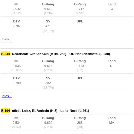
Nr.
B-Rang
L-Rang
Land
2.532
9.612
1.717
BY
(12.192)
(7.210)
(1.304)
DTV
SV
BPL
2.787
421
(15,1%)
Infos...
B 244
Dedelstorf-Großer Kain (B 4/L 282) - OD Hankensbüttel (L 280)
Nr.
B-Rang
L-Rang
Land
2.533
9.611
1.143
NI
(10.832)
(7.209)
(874)
DTV
SV
BPL
2.790
382
(13,7%)
Infos...
B 194
nördl. Loitz, Ri. Vorbein (K 8) - Loitz-Nord (L 261)
Nr.
B-Rang
L-Rang
Land
2.534
9.610
266
MV
(9.845)
(7.208)
(201)