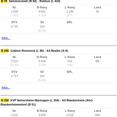
B 79
Semmenstedt (B 82) - Roklum (L 622)
Nr.
B-Rang
L-Rang
Land
2.509
9.631
1.146
NI
(7.851)
(7.229)
(877)
DTV
SV
BPL
2.710
114
(4,2%)
Infos...
B 246
Gräben-Rottstock (L 85) - AS Beelitz (A 9)
Nr.
B-Rang
L-Rang
Land
2.510
9.630
415
BB
(10.911)
(7.228)
(299)
DTV
SV
BPL
2.717
152
(5,6%)
Infos...
B 258
KVP Nettersheim-Marmagen (L 204) - AS Blankenheim (Ahr)-
Blankenheimerdorf (B 51)
Nr.
B-Rang
L-Rang
Land
2.511
9.629
2.018
NW