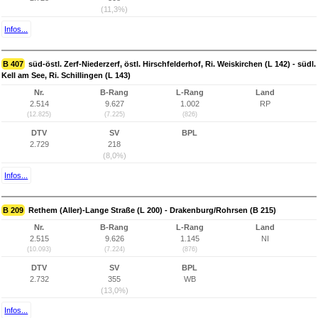
(11,3%)
Infos...
B 407
süd-östl. Zerf-Niederzerf, östl. Hirschfelderhof, Ri. Weiskirchen (L 142) - südl.
Kell am See, Ri. Schillingen (L 143)
Nr.
B-Rang
L-Rang
Land
2.514
9.627
1.002
RP
(12.825)
(7.225)
(826)
DTV
SV
BPL
2.729
218
(8,0%)
Infos...
B 209
Rethem (Aller)-Lange Straße (L 200) - Drakenburg/Rohrsen (B 215)
Nr.
B-Rang
L-Rang
Land
2.515
9.626
1.145
NI
(10.093)
(7.224)
(876)
DTV
SV
BPL
2.732
355
WB
(13,0%)
Infos...