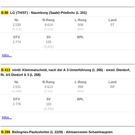
B 88
LG (TH/ST) - Naumburg (Saale)-Prießnitz (L 201)
Nr.
B-Rang
L-Rang
Land
2.530
9.614
508
ST
(8.312)
(7.212)
(442)
DTV
SV
BPL
2.774
155
(5,6%)
Infos...
B 413
nördl. Kleinmaischeid, nach der A 3-Unterführung (L 266) - westl. Dierdorf,
Ri. AS Diedorf A 3 (L 258)
Nr.
B-Rang
L-Rang
Land
2.531
9.613
999
RP
(12.899)
(7.211)
(823)
DTV
SV
BPL
2.776
119
(4,3%)
Infos...
B 299
Beilngries-Paulushofen (L 2229) - Altmannstein-Schamhaupten