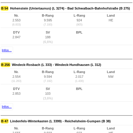
B 54
Hohenstein (Untertaunus) (L 3274) - Bad Schwalbach-Bahnhofstraße (B 275)
Nr.
B-Rang
L-Rang
Land
2.553
9.595
924
HE
(6.833)
(7.193)
(905)
DTV
SV
BPL
2.847
188
(6,6%)
Infos...
B 256
Windeck-Rosbach (L 333) - Windeck-Hundhausen (L 312)
Nr.
B-Rang
L-Rang
Land
2.554
9.594
2.017
NW
(11.263)
(7.192)
(1.430)
DTV
SV
BPL
2.853
103
(3,6%)
Infos...
B 47
Lindenfels-Winterkasten (L 3399) - Reichelsheim-Gumpen (B 38)
Nr.
B-Rang
L-Rang
Land