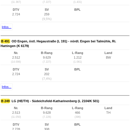
(11.367)
(7.227)
(1.431)
DTV
SV
BPL
2.724
259
(9,5%)
Infos...
B 491
OD Engen, östl. Hegaustraße (L 191) - nördl. Engen bei Talmühle, Ri.
Hattingen (K 6179)
Nr.
B-Rang
L-Rang
Land
2.512
9.629
1.212
BW
(14.006)
(7.227)
(1.061)
DTV
SV
BPL
2.724
202
(7,4%)
Infos...
B 249
LG (HE/TH) - Südeichsfeld-Katharinenberg (L 2104/K 501)
Nr.
B-Rang
L-Rang
Land
2.513
9.628
466
TH
(11.050)
(7.226)
(396)
DTV
SV
BPL
2.728
308