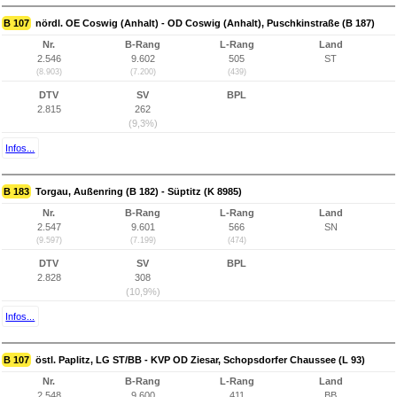
B 107
nördl. OE Coswig (Anhalt) - OD Coswig (Anhalt), Puschkinstraße (B 187)
Nr.
B-Rang
L-Rang
Land
2.546
9.602
505
ST
(8.903)
(7.200)
(439)
DTV
SV
BPL
2.815
262
(9,3%)
Infos...
B 183
Torgau, Außenring (B 182) - Süptitz (K 8985)
Nr.
B-Rang
L-Rang
Land
2.547
9.601
566
SN
(9.597)
(7.199)
(474)
DTV
SV
BPL
2.828
308
(10,9%)
Infos...
B 107
östl. Paplitz, LG ST/BB - KVP OD Ziesar, Schopsdorfer Chaussee (L 93)
Nr.
B-Rang
L-Rang
Land
2.548
9.600
411
BB