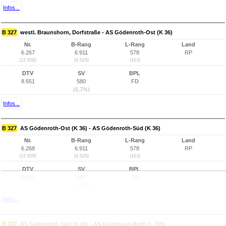
Infos...
B 327
westl. Braunshorn, Dorfstraße - AS Gödenroth-Ost (K 36)
Nr.
B-Rang
L-Rang
Land
6.267
6.911
578
RP
(12.658)
(4.524)
(413)
DTV
SV
BPL
8.651
580
FD
(6,7%)
Infos...
B 327
AS Gödenroth-Ost (K 36) - AS Gödenroth-Süd (K 36)
Nr.
B-Rang
L-Rang
Land
6.268
6.911
578
RP
(12.659)
(4.524)
(413)
DTV
SV
BPL
8.651
580
FD
(6,7%)
Infos...
B 327
AS Gödenroth-Süd (K 36) - AS Kastellaun-Roth (L 205)