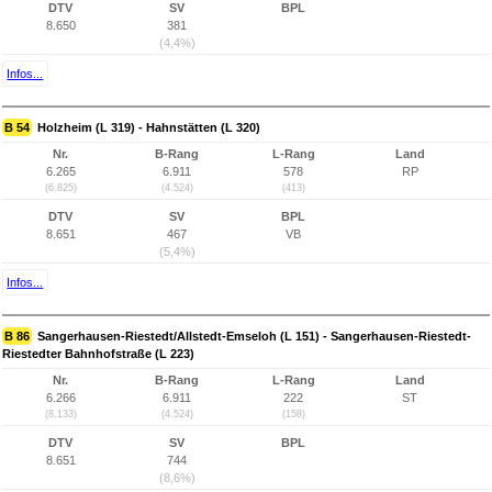
DTV
SV
BPL
8.650
381
(4,4%)
Infos...
B 54
Holzheim (L 319) - Hahnstätten (L 320)
Nr.
B-Rang
L-Rang
Land
6.265
6.911
578
RP
(6.825)
(4.524)
(413)
DTV
SV
BPL
8.651
467
VB
(5,4%)
Infos...
B 86
Sangerhausen-Riestedt/Allstedt-Emseloh (L 151) - Sangerhausen-Riestedt-
Riestedter Bahnhofstraße (L 223)
Nr.
B-Rang
L-Rang
Land
6.266
6.911
222
ST
(8.133)
(4.524)
(158)
DTV
SV
BPL
8.651
744
(8,6%)