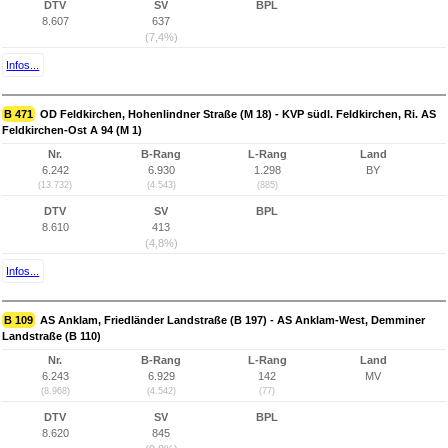
DTV
SV
BPL
8.607
637
(7,4%)
Infos...
B 471
OD Feldkirchen, Hohenlindner Straße (M 18) - KVP südl. Feldkirchen, Ri. AS
Feldkirchen-Ost A 94 (M 1)
Nr.
B-Rang
L-Rang
Land
6.242
6.930
1.298
BY
(13.732)
(4.543)
(885)
DTV
SV
BPL
8.610
413
(4,8%)
Infos...
B 109
AS Anklam, Friedländer Landstraße (B 197) - AS Anklam-West, Demminer
Landstraße (B 110)
Nr.
B-Rang
L-Rang
Land
6.243
6.929
142
MV
(8.968)
(4.542)
(77)
DTV
SV
BPL
8.620
845