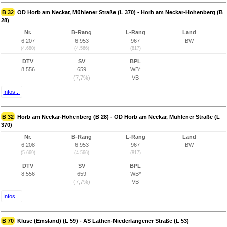
B 32
OD Horb am Neckar, Mühlener Straße (L 370) - Horb am Neckar-Hohenberg (B
28)
Nr.
B-Rang
L-Rang
Land
6.207
6.953
967
BW
(4.680)
(4.566)
(817)
DTV
SV
BPL
8.556
659
WB*
(7,7%)
VB
Infos...
B 32
Horb am Neckar-Hohenberg (B 28) - OD Horb am Neckar, Mühlener Straße (L
370)
Nr.
B-Rang
L-Rang
Land
6.208
6.953
967
BW
(5.669)
(4.566)
(817)
DTV
SV
BPL
8.556
659
WB*
(7,7%)
VB
Infos...
B 70
Kluse (Emsland) (L 59) - AS Lathen-Niederlangener Straße (L 53)