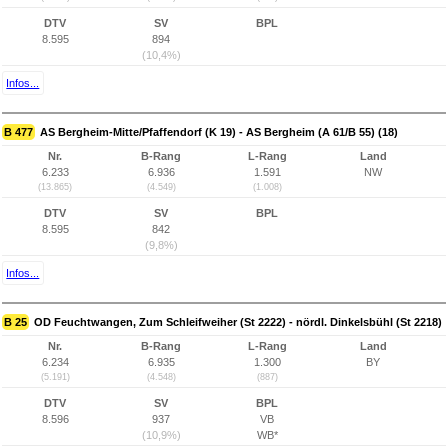
DTV
SV
BPL
8.595
894
(10,4%)
Infos...
B 477
AS Bergheim-Mitte/Pfaffendorf (K 19) - AS Bergheim (A 61/B 55) (18)
Nr.
B-Rang
L-Rang
Land
6.233
6.936
1.591
NW
(13.865)
(4.549)
(1.008)
DTV
SV
BPL
8.595
842
(9,8%)
Infos...
B 25
OD Feuchtwangen, Zum Schleifweiher (St 2222) - nördl. Dinkelsbühl (St 2218)
Nr.
B-Rang
L-Rang
Land
6.234
6.935
1.300
BY
(5.191)
(4.548)
(887)
DTV
SV
BPL
8.596
937
VB
(10,9%)
WB*