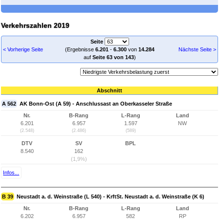
Verkehrszahlen 2019
Seite
< Vorherige Seite
(Ergebnisse
6.201
-
6.300
von
14.284
Nächste Seite >
auf
Seite 63 von 143
)
Abschnitt
A 562
AK Bonn-Ost (A 59) - Anschlussast an Oberkasseler Straße
Nr.
B-Rang
L-Rang
Land
6.201
6.957
1.597
NW
(2.548)
(2.486)
(589)
DTV
SV
BPL
8.540
162
(1,9%)
Infos...
B 39
Neustadt a. d. Weinstraße (L 540) - KrftSt. Neustadt a. d. Weinstraße (K 6)
Nr.
B-Rang
L-Rang
Land
6.202
6.957
582
RP