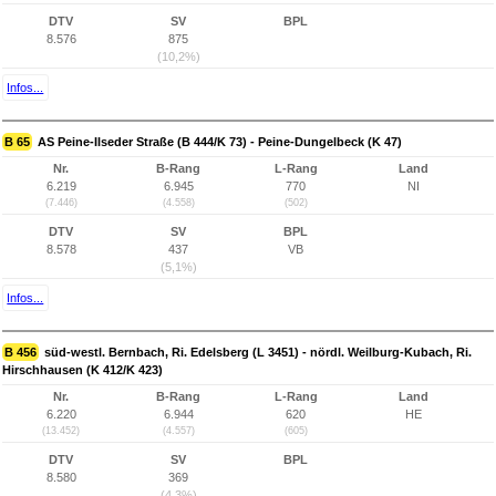
DTV
SV
BPL
8.576
875
(10,2%)
Infos...
B 65
AS Peine-Ilseder Straße (B 444/K 73) - Peine-Dungelbeck (K 47)
Nr.
B-Rang
L-Rang
Land
6.219
6.945
770
NI
(7.446)
(4.558)
(502)
DTV
SV
BPL
8.578
437
VB
(5,1%)
Infos...
B 456
süd-westl. Bernbach, Ri. Edelsberg (L 3451) - nördl. Weilburg-Kubach, Ri.
Hirschhausen (K 412/K 423)
Nr.
B-Rang
L-Rang
Land
6.220
6.944
620
HE
(13.452)
(4.557)
(605)
DTV
SV
BPL
8.580
369
(4,3%)