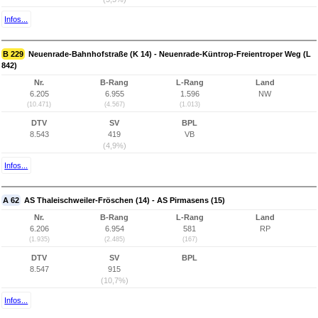
Infos...
B 229
Neuenrade-Bahnhofstraße (K 14) - Neuenrade-Küntrop-Freientroper Weg (L
842)
Nr.
B-Rang
L-Rang
Land
6.205
6.955
1.596
NW
(10.471)
(4.567)
(1.013)
DTV
SV
BPL
8.543
419
VB
(4,9%)
Infos...
A 62
AS Thaleischweiler-Fröschen (14) - AS Pirmasens (15)
Nr.
B-Rang
L-Rang
Land
6.206
6.954
581
RP
(1.935)
(2.485)
(167)
DTV
SV
BPL
8.547
915
(10,7%)
Infos...