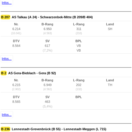
Infos...
B 207
AS Talkau (A 24) - Schwarzenbek-Mitte (B 209/B 404)
Nr.
B-Rang
L-Rang
Land
6.214
6.950
311
SH
(10.041)
(4.563)
(210)
DTV
SV
BPL
8.564
617
VB
(7,2%)
VB
Infos...
B 2
AS Gera-Bieblach - Gera (B 92)
Nr.
B-Rang
L-Rang
Land
6.215
6.949
202
TH
(2.902)
(4.562)
(132)
DTV
SV
BPL
8.565
463
(5,4%)
Infos...
B 236
Lennestadt-Grevenbrück (B 55) - Lennestadt-Meggen (L 715)