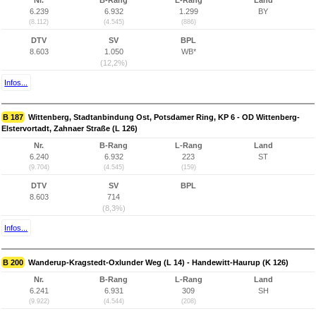
Nr.
B-Rang
L-Rang
Land
6.239
6.932
1.299
BY
(8.112)
(4.545)
(886)
DTV
SV
BPL
8.603
1.050
WB*
(12,2%)
Infos...
B 187
Wittenberg, Stadtanbindung Ost, Potsdamer Ring, KP 6 - OD Wittenberg-
Elstervortadt, Zahnaer Straße (L 126)
Nr.
B-Rang
L-Rang
Land
6.240
6.932
223
ST
(9.704)
(4.545)
(159)
DTV
SV
BPL
8.603
714
(8,3%)
Infos...
B 200
Wanderup-Kragstedt-Oxlunder Weg (L 14) - Handewitt-Haurup (K 126)
Nr.
B-Rang
L-Rang
Land
6.241
6.931
309
SH
(9.922)
(4.544)
(208)