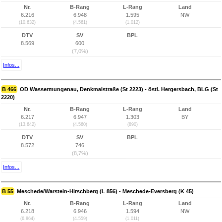
Nr.
B-Rang
L-Rang
Land
6.216
6.948
1.595
NW
(10.632)
(4.561)
(1.012)
DTV
SV
BPL
8.569
600
(7,0%)
Infos...
B 466
OD Wassermungenau, Denkmalstraße (St 2223) - östl. Hergersbach, BLG (St
2220)
Nr.
B-Rang
L-Rang
Land
6.217
6.947
1.303
BY
(13.642)
(4.560)
(890)
DTV
SV
BPL
8.572
746
(8,7%)
Infos...
B 55
Meschede/Warstein-Hirschberg (L 856) - Meschede-Eversberg (K 45)
Nr.
B-Rang
L-Rang
Land
6.218
6.946
1.594
NW
(6.864)
(4.559)
(1.011)