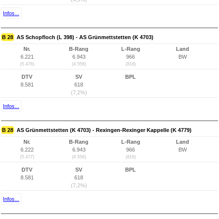
Infos...
B 28
AS Schopfloch (L 398) - AS Grünmettstetten (K 4703)
Nr.
B-Rang
L-Rang
Land
6.221
6.943
966
BW
(5.476)
(4.556)
(816)
DTV
SV
BPL
8.581
618
(7,2%)
Infos...
B 28
AS Grünmettstetten (K 4703) - Rexingen-Rexinger Kappelle (K 4779)
Nr.
B-Rang
L-Rang
Land
6.222
6.943
966
BW
(5.477)
(4.556)
(816)
DTV
SV
BPL
8.581
618
(7,2%)
Infos...