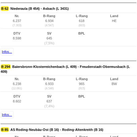
B 62
Niederaula (B 454) - Asbach (L 3431)
Nr.
B-Rang
L-Rang
Land
6.237
6.934
618
HE
(7.303)
(4.547)
(603)
DTV
SV
BPL
8.598
645
(7,5%)
Infos...
B 294
Baiersbronn-Klosterreichenbach (L 409) - Freudenstadt-Obermusbach (L
409)
Nr.
B-Rang
L-Rang
Land
6.238
6.933
965
BW
(12.061)
(4.546)
(815)
DTV
SV
BPL
8.602
637
(7,4%)
Infos...
B 85
AS Roding-Neubäu-Ost (B 16) - Roding-Altenkreith (B 16)