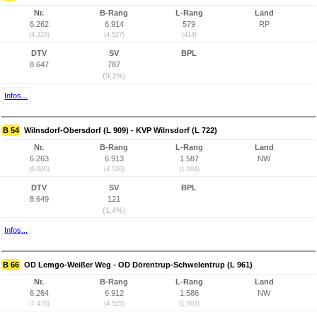
Nr.
B-Rang
L-Rang
Land
6.262
6.914
579
RP
(4.329)
(4.527)
(414)
DTV
SV
BPL
8.647
787
(9,1%)
Infos...
B 54
Wilnsdorf-Obersdorf (L 909) - KVP Wilnsdorf (L 722)
Nr.
B-Rang
L-Rang
Land
6.263
6.913
1.587
NW
(6.800)
(4.526)
(1.004)
DTV
SV
BPL
8.649
121
(1,4%)
Infos...
B 66
OD Lemgo-Weißer Weg - OD Dörentrup-Schwelentrup (L 961)
Nr.
B-Rang
L-Rang
Land
6.264
6.912
1.586
NW
(7.470)
(4.525)
(1.003)