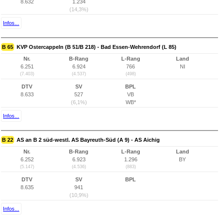
8.632
1.234
(14,3%)
Infos...
B 65
KVP Ostercappeln (B 51/B 218) - Bad Essen-Wehrendorf (L 85)
Nr.
B-Rang
L-Rang
Land
6.251
6.924
766
NI
(7.403)
(4.537)
(498)
DTV
SV
BPL
8.633
527
VB
(6,1%)
WB*
Infos...
B 22
AS an B 2 süd-westl. AS Bayreuth-Süd (A 9) - AS Aichig
Nr.
B-Rang
L-Rang
Land
6.252
6.923
1.296
BY
(5.147)
(4.536)
(883)
DTV
SV
BPL
8.635
941
(10,9%)
Infos...