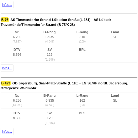
Infos...
B 76
AS Timmendorfer Strand-Lübecker Straße (L 181) - AS Lübeck-
Travemünde/Timmendorfer Strand (B 75/K 28)
Nr.
B-Rang
L-Rang
Land
6.235
6.935
310
SH
(7.827)
(4.548)
(209)
DTV
SV
BPL
8.596
129
(1,5%)
Infos...
B 423
OD Jägersburg, Saar-Pfalz-Straße (L 118) - LG SL/RP nördl. Jägersburg,
Ortsgrenze Waldmohr
Nr.
B-Rang
L-Rang
Land
6.236
6.935
162
SL
(13.098)
(4.548)
(83)
DTV
SV
BPL
8.596
129
(1,5%)
Infos...