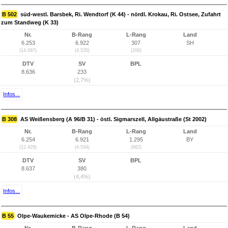
B 502
süd-westl. Barsbek, Ri. Wendtorf (K 44) - nördl. Krokau, Ri. Ostsee, Zufahrt
zum Standweg (K 33)
Nr.
B-Rang
L-Rang
Land
6.253
6.922
307
SH
(14.097)
(4.535)
(206)
DTV
SV
BPL
8.636
233
(2,7%)
Infos...
B 308
AS Weißensberg (A 96/B 31) - östl. Sigmarszell, Allgäustraße (St 2002)
Nr.
B-Rang
L-Rang
Land
6.254
6.921
1.295
BY
(12.429)
(4.534)
(882)
DTV
SV
BPL
8.637
380
(4,4%)
Infos...
B 55
Olpe-Waukemicke - AS Olpe-Rhode (B 54)