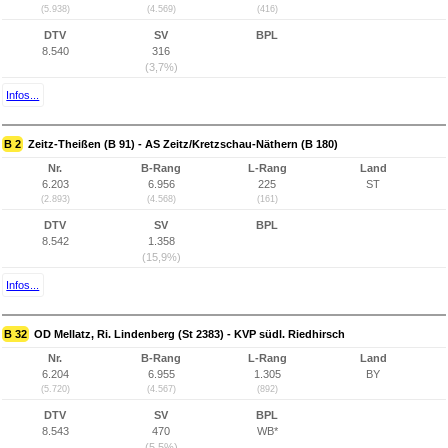
(5.938)
(4.569)
(416)
DTV
SV
BPL
8.540
316
(3,7%)
Infos...
B 2
Zeitz-Theißen (B 91) - AS Zeitz/Kretzschau-Näthern (B 180)
Nr.
B-Rang
L-Rang
Land
6.203
6.956
225
ST
(2.893)
(4.568)
(161)
DTV
SV
BPL
8.542
1.358
(15,9%)
Infos...
B 32
OD Mellatz, Ri. Lindenberg (St 2383) - KVP südl. Riedhirsch
Nr.
B-Rang
L-Rang
Land
6.204
6.955
1.305
BY
(5.720)
(4.567)
(892)
DTV
SV
BPL
8.543
470
WB*
(5,5%)