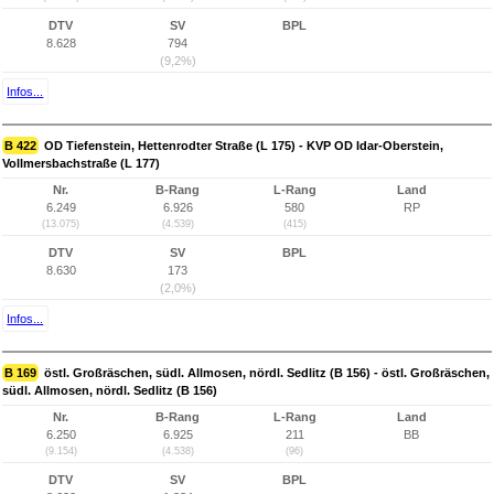
DTV
SV
BPL
8.628
794
(9,2%)
Infos...
B 422
OD Tiefenstein, Hettenrodter Straße (L 175) - KVP OD Idar-Oberstein,
Vollmersbachstraße (L 177)
Nr.
B-Rang
L-Rang
Land
6.249
6.926
580
RP
(13.075)
(4.539)
(415)
DTV
SV
BPL
8.630
173
(2,0%)
Infos...
B 169
östl. Großräschen, südl. Allmosen, nördl. Sedlitz (B 156) - östl. Großräschen,
südl. Allmosen, nördl. Sedlitz (B 156)
Nr.
B-Rang
L-Rang
Land
6.250
6.925
211
BB
(9.154)
(4.538)
(96)
DTV
SV
BPL