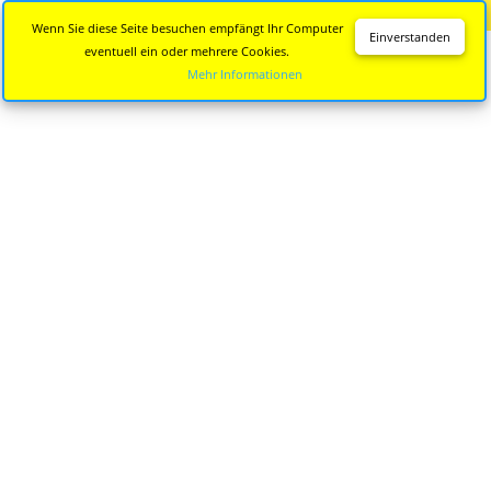
Diese Seite wird nicht mehr aktualisiert.
Zur neuen Seite
Wenn Sie diese Seite besuchen empfängt Ihr Computer
Einverstanden
eventuell ein oder mehrere Cookies.
Mehr Informationen