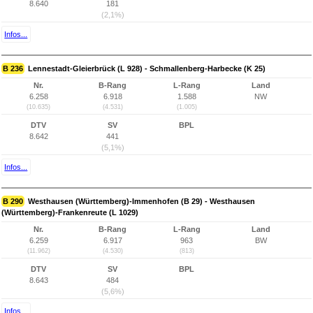
8.640
181
(2,1%)
Infos...
B 236
Lennestadt-Gleierbrück (L 928) - Schmallenberg-Harbecke (K 25)
Nr.
B-Rang
L-Rang
Land
6.258
6.918
1.588
NW
(10.635)
(4.531)
(1.005)
DTV
SV
BPL
8.642
441
(5,1%)
Infos...
B 290
Westhausen (Württemberg)-Immenhofen (B 29) - Westhausen
(Württemberg)-Frankenreute (L 1029)
Nr.
B-Rang
L-Rang
Land
6.259
6.917
963
BW
(11.962)
(4.530)
(813)
DTV
SV
BPL
8.643
484
(5,6%)
Infos...