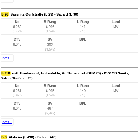
B 96
Sassnitz-Dorfstraße (L 29) - Sagard (L 30)
Nr.
B-Rang
L-Rang
Land
6.260
6.916
141
MV
(8.493)
(4.529)
(76)
DTV
SV
BPL
8.645
303
(3,5%)
Infos...
B 110
östl. Broderstorf, Hohenfelde, Ri. Thulendorf (DBR 20) - KVP OD Sanitz,
Sülzer Straße (L 19)
Nr.
B-Rang
L-Rang
Land
6.261
6.915
140
MV
(8.977)
(4.528)
(75)
DTV
SV
BPL
8.646
467
(5,4%)
Infos...
B 9
Alsheim (L 438) - Eich (L 440)