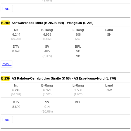
(9,8%)
Infos...
B 209
Schwarzenbek-Mitte (B 207/B 404) - Wangelau (L 205)
Nr.
B-Rang
L-Rang
Land
6.244
6.929
308
SH
(10.064)
(4.542)
(207)
DTV
SV
BPL
8.620
465
VB
(5,4%)
VB
Infos...
B 239
AS Rahden-Osnabrücker Straße (K 58) - AS Espelkamp-Nord (L 770)
Nr.
B-Rang
L-Rang
Land
6.245
6.929
1.590
NW
(10.687)
(4.542)
(1.007)
DTV
SV
BPL
8.620
914
(10,6%)
Infos...