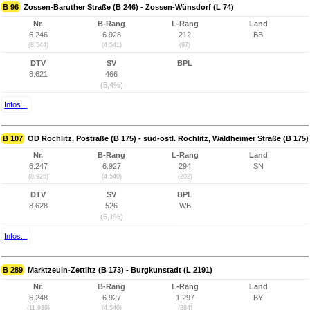
B 96
Zossen-Baruther Straße (B 246) - Zossen-Wünsdorf (L 74)
Nr.
B-Rang
L-Rang
Land
6.246
6.928
212
BB
(8.544)
(4.541)
(97)
DTV
SV
BPL
8.621
466
(5,4%)
Infos...
B 107
OD Rochlitz, Postraße (B 175) - süd-östl. Rochlitz, Waldheimer Straße (B 175)
Nr.
B-Rang
L-Rang
Land
6.247
6.927
294
SN
(8.926)
(4.540)
(202)
DTV
SV
BPL
8.628
526
WB
(6,1%)
Infos...
B 289
Marktzeuln-Zettlitz (B 173) - Burgkunstadt (L 2191)
Nr.
B-Rang
L-Rang
Land
6.248
6.927
1.297
BY
(11.939)
(4.540)
(884)