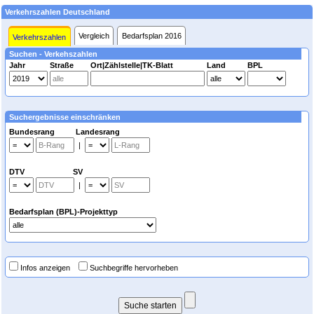
Verkehrszahlen Deutschland
Vergleich
Bedarfsplan 2016
Verkehrszahlen
Suchen - Verkehszahlen
Jahr
Straße
Ort|Zählstelle|TK-Blatt
Land
BPL
Suchergebnisse einschränken
Bundesrang Landesrang
|
DTV SV
|
Bedarfsplan (BPL)-Projekttyp
Infos anzeigen
Suchbegriffe hervorheben