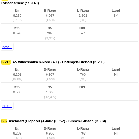
Loisachstraße (St 2061)
Nr.
B-Rang
L-Rang
Land
6.230
6.937
1.301
BY
(5.187)
(4.550)
(888)
DTV
SV
BPL
8.593
284
FD
(3,3%)
Infos...
B 213
AS Wildeshausen-Nord (A 1) - Dötlingen-Brettorf (K 236)
Nr.
B-Rang
L-Rang
Land
6.231
6.937
768
NI
(10.167)
(4.550)
(500)
DTV
SV
BPL
8.593
1.066
(12,4%)
Infos...
B 6
Asendorf (Diepholz)-Graue (L 352) - Binnen-Glissen (B 214)
Nr.
B-Rang
L-Rang
Land
6.232
6.936
767
NI
(3.637)
(4.549)
(499)