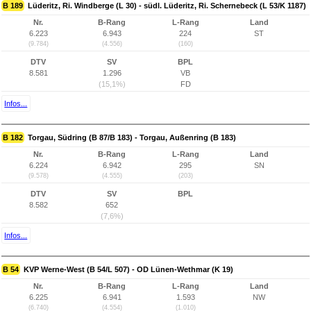
B 189
Lüderitz, Ri. Windberge (L 30) - südl. Lüderitz, Ri. Schernebeck (L 53/K 1187)
Nr.
B-Rang
L-Rang
Land
6.223
6.943
224
ST
(9.784)
(4.556)
(160)
DTV
SV
BPL
8.581
1.296
VB
(15,1%)
FD
Infos...
B 182
Torgau, Südring (B 87/B 183) - Torgau, Außenring (B 183)
Nr.
B-Rang
L-Rang
Land
6.224
6.942
295
SN
(9.578)
(4.555)
(203)
DTV
SV
BPL
8.582
652
(7,6%)
Infos...
B 54
KVP Werne-West (B 54/L 507) - OD Lünen-Wethmar (K 19)
Nr.
B-Rang
L-Rang
Land
6.225
6.941
1.593
NW
(6.740)
(4.554)
(1.010)