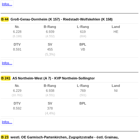
Infos...
B 44
Groß-Gerau-Dornheim (K 157) - Riedstadt-Wolfskehlen (K 158)
Nr.
B-Rang
L-Rang
Land
6.228
6.939
619
HE
(6.199)
(4.552)
(604)
DTV
SV
BPL
8.591
455
VB
(5,3%)
Infos...
B 241
AS Northeim-West (A 7) - KVP Northeim-Sollingtor
Nr.
B-Rang
L-Rang
Land
6.229
6.938
769
NI
(10.761)
(4.551)
(501)
DTV
SV
BPL
8.592
378
(4,4%)
Infos...
B 23
westl. OE Garmisch-Partenkirchen, Zugspitzstraße - östl. Grainau,