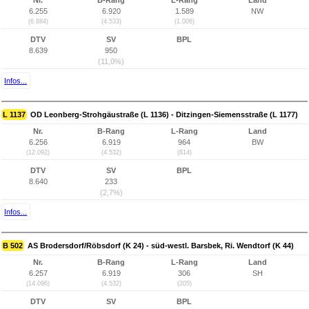
Nr.
B-Rang
L-Rang
Land
6.255
6.920
1.589
NW
(6.884)
(4.533)
(1.006)
DTV
SV
BPL
8.639
950
(11,0%)
Infos...
L 1137
OD Leonberg-Strohgäustraße (L 1136) - Ditzingen-Siemensstraße (L 1177)
Nr.
B-Rang
L-Rang
Land
6.256
6.919
964
BW
(12.092)
(4.532)
(814)
DTV
SV
BPL
8.640
233
(2,7%)
Infos...
B 502
AS Brodersdorf/Röbsdorf (K 24) - süd-westl. Barsbek, Ri. Wendtorf (K 44)
Nr.
B-Rang
L-Rang
Land
6.257
6.919
306
SH
(14.096)
(4.532)
(205)
DTV
SV
BPL