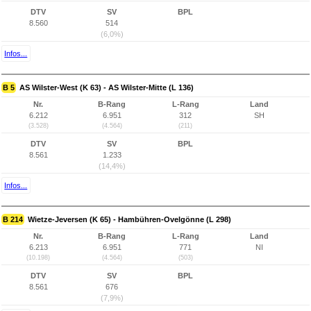
DTV
SV
BPL
8.560
514
(6,0%)
Infos...
B 5
AS Wilster-West (K 63) - AS Wilster-Mitte (L 136)
Nr.
B-Rang
L-Rang
Land
6.212
6.951
312
SH
(3.528)
(4.564)
(211)
DTV
SV
BPL
8.561
1.233
(14,4%)
Infos...
B 214
Wietze-Jeversen (K 65) - Hambühren-Ovelgönne (L 298)
Nr.
B-Rang
L-Rang
Land
6.213
6.951
771
NI
(10.198)
(4.564)
(503)
DTV
SV
BPL
8.561
676
(7,9%)