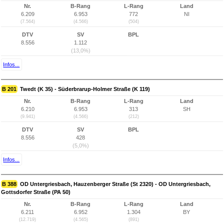
Nr.
B-Rang
L-Rang
Land
6.209
6.953
772
NI
(7.564)
(4.566)
(504)
DTV
SV
BPL
8.556
1.112
(13,0%)
Infos...
B 201
Twedt (K 35) - Süderbrarup-Holmer Straße (K 119)
Nr.
B-Rang
L-Rang
Land
6.210
6.953
313
SH
(9.941)
(4.566)
(212)
DTV
SV
BPL
8.556
428
(5,0%)
Infos...
B 388
OD Untergriesbach, Hauzenberger Straße (St 2320) - OD Untergriesbach,
Gottsdorfer Straße (PA 50)
Nr.
B-Rang
L-Rang
Land
6.211
6.952
1.304
BY
(12.719)
(4.565)
(891)