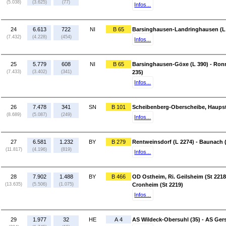
(5.038)
(3.625)
(77)
Infos...
24
6.613
722
NI
B 65
Barsinghausen-Landringhausen (L 
(7.432)
(4.228)
(454)
Infos...
25
5.779
608
NI
B 65
Barsinghausen-Göxe (L 390) - Ron
(7.433)
(3.402)
(341)
235)
Infos...
26
7.478
341
SN
B 101
Scheibenberg-Oberscheibe, Haupstr
(8.689)
(5.087)
(249)
Infos...
27
6.581
1.232
BY
B 279
Rentweinsdorf (L 2274) - Baunach 
(11.817)
(4.196)
(819)
Infos...
28
7.902
1.488
BY
B 466
OD Ostheim, Ri. Geilsheim (St 2218
(13.635)
(5.506)
(1.075)
Cronheim (St 2219)
Infos...
29
1.977
32
HE
A 4
AS Wildeck-Obersuhl (35) - AS Ger