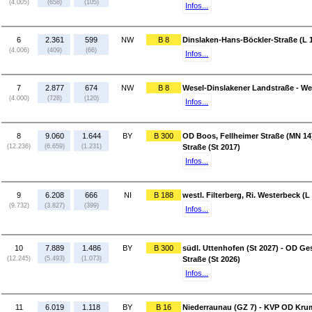
(4.005)
(658)
(105)
Infos...
6
2.361
599
NW
B 8
Dinslaken-Hans-Böckler-Straße (L 1
(4.006)
(409)
(66)
Infos...
7
2.877
674
NW
B 8
Wesel-Dinslakener Landstraße - We
(4.000)
(728)
(120)
Infos...
8
9.060
1.644
BY
B 300
OD Boos, Fellheimer Straße (MN 14
(12.236)
(6.659)
(1.231)
Straße (St 2017)
Infos...
9
6.208
666
NI
B 188
westl. Filterberg, Ri. Westerbeck (
(9.732)
(3.827)
(399)
Infos...
10
7.889
1.486
BY
B 300
südl. Uttenhofen (St 2027) - OD G
(12.245)
(5.493)
(1.073)
Straße (St 2026)
Infos...
11
6.019
1.118
BY
B 16
Niederraunau (GZ 7) - KVP OD Kru