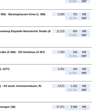
(8,8%)
WB*
392) - Barsinghausen-Göxe (L 390)
9.284
752
WB
(8,1%)
WB*
nenberg-Empelde-Nenndorfer Straße (K
11.215
650
WB
(5,8%)
WB*
aße (S 268) - OD Schlettau (S 267)
7.453
440
WB
(5,9%)
WB*
(L 2277)
9.351
430
WB
(4,6%)
WB*
) - AS westl. Unterwurmbach, Ri.
6.572
1.032
WB
(15,7%)
WB*
stungen (36)
37.971
9.986
WB