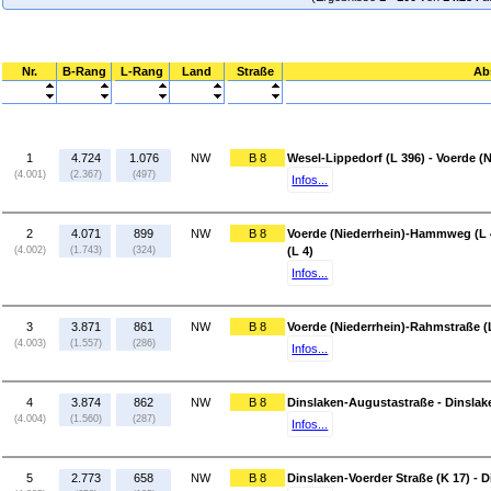
Nr.
B-Rang
L-Rang
Land
Straße
Ab
1
4.724
1.076
NW
B 8
Wesel-Lippedorf (L 396) - Voerde 
(4.001)
(2.367)
(497)
Infos...
2
4.071
899
NW
B 8
Voerde (Niederrhein)-Hammweg (L 4
(4.002)
(1.743)
(324)
(L 4)
Infos...
3
3.871
861
NW
B 8
Voerde (Niederrhein)-Rahmstraße (
(4.003)
(1.557)
(286)
Infos...
4
3.874
862
NW
B 8
Dinslaken-Augustastraße - Dinslake
(4.004)
(1.560)
(287)
Infos...
5
2.773
658
NW
B 8
Dinslaken-Voerder Straße (K 17) - 