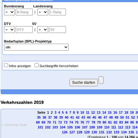
Bundesrang Landesrang
|
DTV SV
|
Bedarfsplan (BPL)-Projekttyp
Infos anzeigen
Suchbegriffe hervorheben
Verkehrszahlen 2019
Seite 1
2
3
4
5
6
7
8
9
10
11
12
13
14
15
16
17
18
19
2
35
36
37
38
39
40
41
42
43
44
45
46
47
48
49
50
51
52
68
69
70
71
72
73
74
75
76
77
78
79
80
81
82
83
84
85
8
< Vorherige Seite
101
102
103
104
105
106
107
108
109
110
111
112
113
114
126
127
128
129
130
131
132
133
134
135
1
(Ergebnisse
1
-
100
von
14.284
a