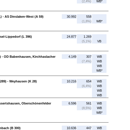
(2,4%)
WB*
) - AS Dinslaken-West (A 59)
30.992
558
(1,8%)
WB*
sel-Lippedorf (L 396)
24.877
1.269
(5,1%)
VB
) - OD Babenhausen, Kirchhaslacher
4.149
307
WB
(7,4%)
WB
WB
WB*
L 289) - Weyhausen (K 28)
10.216
654
WB
(6,4%)
WB
WB
WB
essertshausen, Oberschönenfelder
6.596
561
WB
(8,5%)
WB
WB*
mbach (B 300)
10.636
447
WB