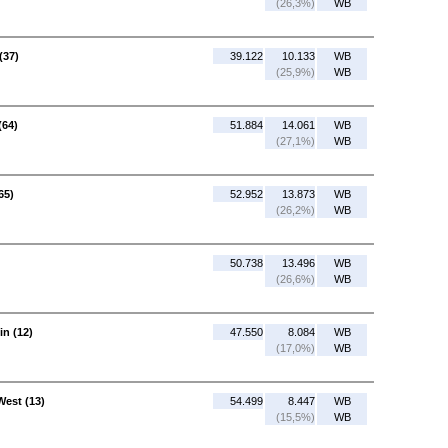
(26,3%)
WB
(37)
39.122
10.133
WB
(25,9%)
WB
(64)
51.884
14.061
WB
(27,1%)
WB
65)
52.952
13.873
WB
(26,2%)
WB
50.738
13.496
WB
(26,6%)
WB
in (12)
47.550
8.084
WB
(17,0%)
WB
West (13)
54.499
8.447
WB
(15,5%)
WB