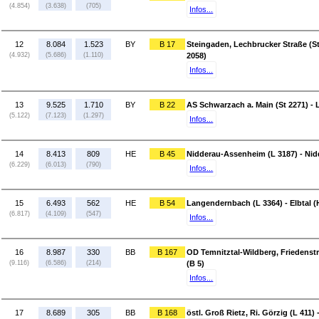
(4.854)
(3.638)
(705)
Infos...
12
8.084
1.523
BY
B 17
Steingaden, Lechbrucker Straße (St 
(4.932)
(5.686)
(1.110)
2058)
Infos...
13
9.525
1.710
BY
B 22
AS Schwarzach a. Main (St 2271) - 
(5.122)
(7.123)
(1.297)
Infos...
14
8.413
809
HE
B 45
Nidderau-Assenheim (L 3187) - Nid
(6.229)
(6.013)
(790)
Infos...
15
6.493
562
HE
B 54
Langendernbach (L 3364) - Elbtal 
(6.817)
(4.109)
(547)
Infos...
16
8.987
330
BB
B 167
OD Temnitztal-Wildberg, Friedenst
(9.116)
(6.586)
(214)
(B 5)
Infos...
17
8.689
305
BB
B 168
östl. Groß Rietz, Ri. Görzig (L 411)