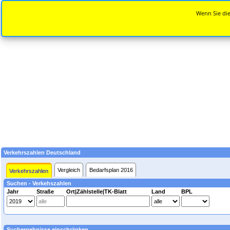
Wenn Sie die
Verkehrszahlen Deutschland
Vergleich
Bedarfsplan 2016
Verkehrszahlen
Suchen - Verkehszahlen
Jahr
Straße
Ort|Zählstelle|TK-Blatt
Land
BPL
Suchergebnisse einschränken