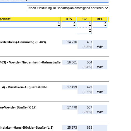
schnitt
DTV
SV
BPL
(Niederrhein)-Hammweg (L 463)
14.276
457
(3,2%)
WB*
63) - Voerde (Niederrhein)-Rahmstraße
16.601
564
(3,4%)
WB*
L 4) - Dinslaken-Augustastraße
17.499
472
(2,7%)
WB*
n-Voerder Straße (K 17)
17.470
507
(2,9%)
WB*
Dinslaken-Hans-Böckler-Straße (L 1)
25.973
623