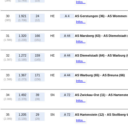
(384)
(1.745)
(15)
Infos...
30
1.921
24
HE
A 4
AS Gerstungen (36) - AS Wommen 
(385)
(1.706)
(12)
Infos...
31
1.320
166
HE
A 44
AS Marsberg (63) - AS Diemelstadt 
(1.586)
(1.230)
(151)
Infos...
32
1.272
159
HE
A 44
AS Diemelstadt (64) - AS Warburg (
(1.587)
(1.190)
(145)
Infos...
33
1.367
171
HE
A 44
AS Warburg (65) - AS Breuna (66)
(1.588)
(1.273)
(156)
Infos...
34
1.492
39
SN
A 72
AS Zwickau-Ost (11) - AS Hartenste
(2.088)
(1.378)
(39)
Infos...
35
1.205
29
SN
A 72
AS Hartenstein (12) - AS Stollberg-
(2.089)
(1.130)
(29)
Infos...