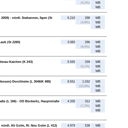
(4,2%)
WB
WB
2059) - nördl. Staltannen, Ilgen (St
6.210
298
WB
(4,8%)
WB
WB
Laub (St 2260)
3.083
296
WB
(9,6%)
WB
WB
derau-Kaichen (K 243)
5.555
339
WB
(6,1%)
WB
WB
(Hessen)-Dorchheim (L 3046/K 489)
9.551
1.032
WB
(10,8%)
WB
WB
raße (L 166) - OD Bückwitz, Hauptstraße
4.335
312
WB
(7,2%)
WB
WB
 - nördl. Alt Golm, Ri. Neu Golm (L 412)
4.979
538
WB