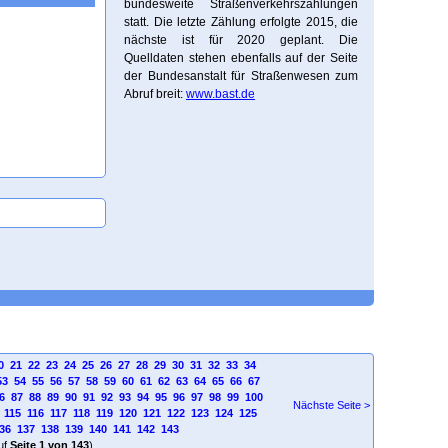
bundesweite Straßenverkehrszählungen
statt. Die letzte Zählung erfolgte 2015, die
nächste ist für 2020 geplant. Die
Quelldaten stehen ebenfalls auf der Seite
der Bundesanstalt für Straßenwesen zum
Abruf breit:
www.bast.de
0
21
22
23
24
25
26
27
28
29
30
31
32
33
34
53
54
55
56
57
58
59
60
61
62
63
64
65
66
67
6
87
88
89
90
91
92
93
94
95
96
97
98
99
100
Nächste Seite >
115
116
117
118
119
120
121
122
123
124
125
36
137
138
139
140
141
142
143
uf
Seite 1 von 143
)