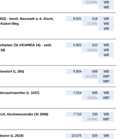
(10,8%)
WB
WB
52) - westl. Neustadt a. d. Aisch,
8.831
618
WB
f-Kühnl-Weg
(7,0%)
WB
WB
ktplatz (St 2414/NEA 14) - südl.
6.853
610
WB
 18)
(8,9%)
WB
WB
lendorf (L 265)
4.904
696
WB
(14,2%)
WB*
WB*
iedersachswerfen (L 1037)
7.024
695
WB
(9,9%)
WB*
orf, Hochwiesstraße (St 2008)
7.710
339
WB
(4,4%)
WB*
eutor (L 2619)
10.675
939
WB