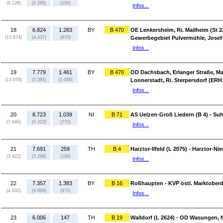
(9.128)
(6.289)
(189)
Infos...
18
6.824
1.283
BY
B 470
OE Lenkersheim, Ri. Mailheim (St 22
(13.674)
(4.437)
(870)
Gewerbegebiet Pulvermühle, Jose
Infos...
19
7.779
1.461
BY
B 470
OD Dachsbach, Erlanger Straße, Mar
(13.679)
(5.384)
(1.048)
Lonnerstadt, Ri. Sterpersdorf (ERH
Infos...
20
8.723
1.039
NI
B 71
AS Uelzen-Groß Liedern (B 4) - Suh
(7.646)
(6.323)
(770)
Infos...
21
7.691
259
TH
B 4
Harztor-Ilfeld (L 2075) - Harztor-N
(3.422)
(5.296)
(189)
Infos...
22
7.357
1.383
BY
B 16
Roßhaupten - KVP östl. Marktoberd
(4.832)
(4.968)
(970)
Infos...
23
6.006
147
TH
B 19
Walldorf (L 2624) - OD Wasungen, N