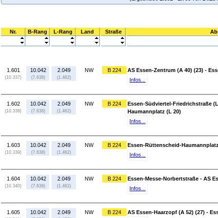
Nr.
B-Rang
L-Rang
Land
Straße
Ab
1.601
10.042
2.049
NW
B 224
AS Essen-Zentrum (A 40) (23) - Ess
(10.337)
(7.638)
(1.462)
Infos...
1.602
10.042
2.049
NW
B 224
Essen-Südviertel-Friedrichstraße (
(10.338)
(7.638)
(1.462)
Haumannplatz (L 20)
Infos...
1.603
10.042
2.049
NW
B 224
Essen-Rüttenscheid-Haumannplatz 
(10.339)
(7.638)
(1.462)
Infos...
1.604
10.042
2.049
NW
B 224
Essen-Messe-Norbertstraße - AS Es
(10.340)
(7.638)
(1.462)
Infos...
1.605
10.042
2.049
NW
B 224
AS Essen-Haarzopf (A 52) (27) - E