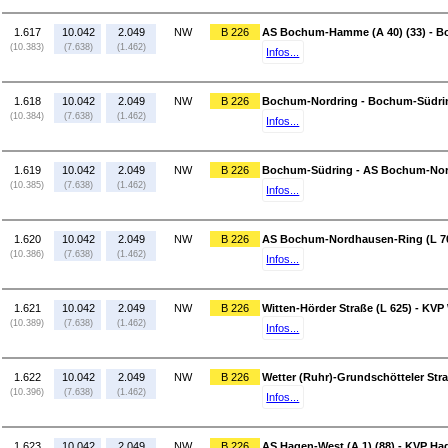
1.617
10.042
2.049
NW
B 226
AS Bochum-Hamme (A 40) (33) - B
(10.383)
(7.638)
(1.462)
Infos...
1.618
10.042
2.049
NW
B 226
Bochum-Nordring - Bochum-Südri
(10.384)
(7.638)
(1.462)
Infos...
1.619
10.042
2.049
NW
B 226
Bochum-Südring - AS Bochum-Nor
(10.385)
(7.638)
(1.462)
Infos...
1.620
10.042
2.049
NW
B 226
AS Bochum-Nordhausen-Ring (L 705
(10.386)
(7.638)
(1.462)
Infos...
1.621
10.042
2.049
NW
B 226
Witten-Hörder Straße (L 625) - KVP
(10.389)
(7.638)
(1.462)
Infos...
1.622
10.042
2.049
NW
B 226
Wetter (Ruhr)-Grundschötteler Stra
(10.396)
(7.638)
(1.462)
Infos...
1.623
10.042
2.049
NW
B 226
AS Hagen-West (A 1) (88) - KVP Ha