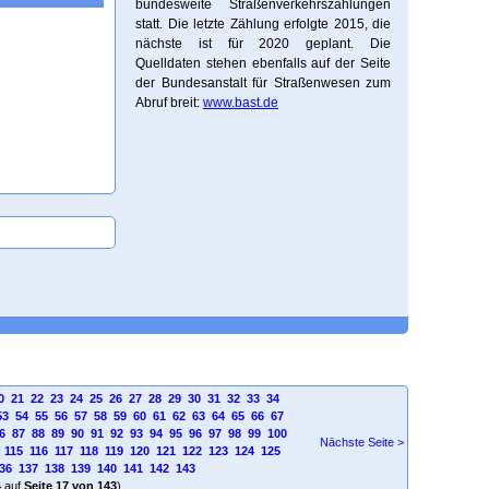
bundesweite Straßenverkehrszählungen
statt. Die letzte Zählung erfolgte 2015, die
nächste ist für 2020 geplant. Die
Quelldaten stehen ebenfalls auf der Seite
der Bundesanstalt für Straßenwesen zum
Abruf breit:
www.bast.de
0
21
22
23
24
25
26
27
28
29
30
31
32
33
34
53
54
55
56
57
58
59
60
61
62
63
64
65
66
67
6
87
88
89
90
91
92
93
94
95
96
97
98
99
100
Nächste Seite >
115
116
117
118
119
120
121
122
123
124
125
36
137
138
139
140
141
142
143
4
auf
Seite 17 von 143
)