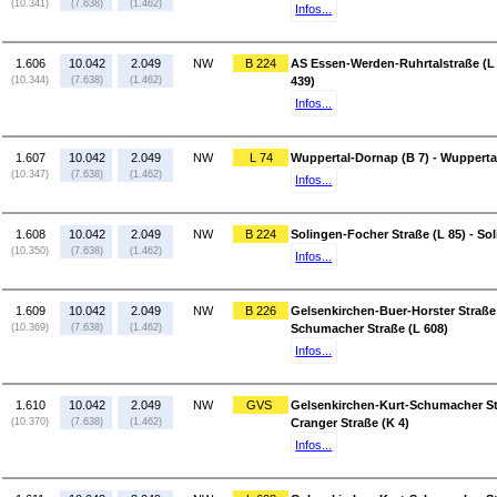
(10.341)
(7.638)
(1.462)
Infos...
1.606
10.042
2.049
NW
B 224
AS Essen-Werden-Ruhrtalstraße (L
(10.344)
(7.638)
(1.462)
439)
Infos...
1.607
10.042
2.049
NW
L 74
Wuppertal-Dornap (B 7) - Wuppert
(10.347)
(7.638)
(1.462)
Infos...
1.608
10.042
2.049
NW
B 224
Solingen-Focher Straße (L 85) - So
(10.350)
(7.638)
(1.462)
Infos...
1.609
10.042
2.049
NW
B 226
Gelsenkirchen-Buer-Horster Straße 
(10.369)
(7.638)
(1.462)
Schumacher Straße (L 608)
Infos...
1.610
10.042
2.049
NW
GVS
Gelsenkirchen-Kurt-Schumacher Str
(10.370)
(7.638)
(1.462)
Cranger Straße (K 4)
Infos...