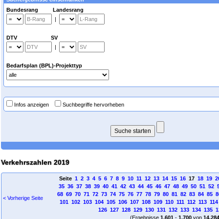
Bundesrang Landesrang
|
DTV SV
|
Bedarfsplan (BPL)-Projekttyp
Infos anzeigen
Suchbegriffe hervorheben
Verkehrszahlen 2019
Seite
1
2
3
4
5
6
7
8
9
10
11
12
13
14
15
16
17
18
19
2
35
36
37
38
39
40
41
42
43
44
45
46
47
48
49
50
51
52
68
69
70
71
72
73
74
75
76
77
78
79
80
81
82
83
84
85
8
< Vorherige Seite
101
102
103
104
105
106
107
108
109
110
111
112
113
114
126
127
128
129
130
131
132
133
134
135
1
(Ergebnisse
1.601
-
1.700
von
14.28