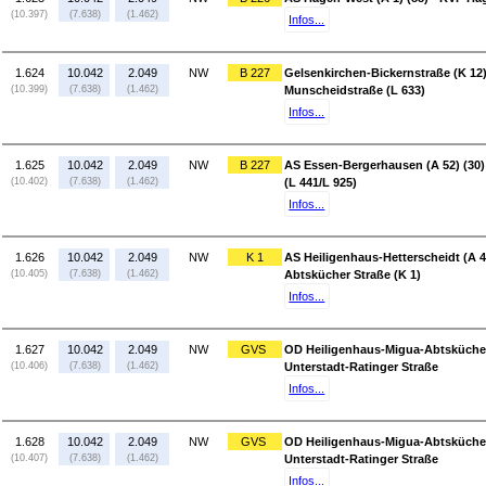
(10.397)
(7.638)
(1.462)
Infos...
1.624
10.042
2.049
NW
B 227
Gelsenkirchen-Bickernstraße (K 12
(10.399)
(7.638)
(1.462)
Munscheidstraße (L 633)
Infos...
1.625
10.042
2.049
NW
B 227
AS Essen-Bergerhausen (A 52) (30)
(10.402)
(7.638)
(1.462)
(L 441/L 925)
Infos...
1.626
10.042
2.049
NW
K 1
AS Heiligenhaus-Hetterscheidt (A 4
(10.405)
(7.638)
(1.462)
Abtskücher Straße (K 1)
Infos...
1.627
10.042
2.049
NW
GVS
OD Heiligenhaus-Migua-Abtskücher 
(10.406)
(7.638)
(1.462)
Unterstadt-Ratinger Straße
Infos...
1.628
10.042
2.049
NW
GVS
OD Heiligenhaus-Migua-Abtskücher 
(10.407)
(7.638)
(1.462)
Unterstadt-Ratinger Straße
Infos...