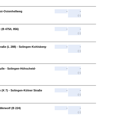
st-Ostenhellweg
-
-
(-)
 (B 475/L 856)
-
-
(-)
aße (L 288) - Solingen-Kohlsberg-
-
-
(-)
lle - Solingen-Höhscheid-
-
-
(-)
(K 7) - Solingen-Kölner Straße
-
-
(-)
Werwolf (B 224)
-
-
(-)