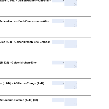
aße (L 608) - Gelsenkirchen-Vom-Stein-
-
-
(-)
 Gelsenkirchen-Emil-Zimmermann-Allee
-
-
(-)
ee (K 4) - Gelsenkirchen-Erle-Cranger
-
-
(-)
(B 226) - Gelsenkirchen-Erle-
-
-
(-)
 (L 644) - AS Herne-Crange (A 42)
-
-
(-)
AS Bochum-Hamme (A 40) (33)
-
-
(-)