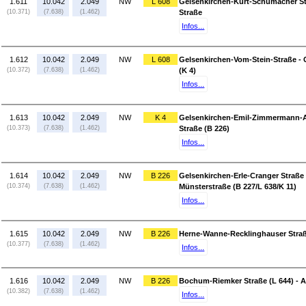
1.611
10.042
2.049
NW
L 608
Gelsenkirchen-Kurt-Schumacher Str
(10.371)
(7.638)
(1.462)
Straße
Infos...
1.612
10.042
2.049
NW
L 608
Gelsenkirchen-Vom-Stein-Straße -
(10.372)
(7.638)
(1.462)
(K 4)
Infos...
1.613
10.042
2.049
NW
K 4
Gelsenkirchen-Emil-Zimmermann-All
(10.373)
(7.638)
(1.462)
Straße (B 226)
Infos...
1.614
10.042
2.049
NW
B 226
Gelsenkirchen-Erle-Cranger Straße 
(10.374)
(7.638)
(1.462)
Münsterstraße (B 227/L 638/K 11)
Infos...
1.615
10.042
2.049
NW
B 226
Herne-Wanne-Recklinghauser Straße
(10.377)
(7.638)
(1.462)
Infos...
1.616
10.042
2.049
NW
B 226
Bochum-Riemker Straße (L 644) - 
(10.382)
(7.638)
(1.462)
Infos...