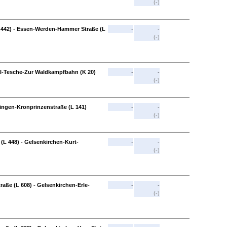
(-)
 442) - Essen-Werden-Hammer Straße (L
-
-
(-)
al-Tesche-Zur Waldkampfbahn (K 20)
-
-
(-)
lingen-Kronprinzenstraße (L 141)
-
-
(-)
(L 448) - Gelsenkirchen-Kurt-
-
-
(-)
aße (L 608) - Gelsenkirchen-Erle-
-
-
(-)