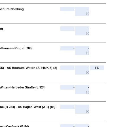
ochum-Nordring
-
-
(-)
ng
-
-
(-)
dhausen-Ring (L 705)
-
-
(-)
) - AS Bochum-Witten (A 448/K 8) (8)
-
-
FD
(-)
 Witten-Herbeder Straße (L 924)
-
-
(-)
ße (B 234) - AS Hagen-West (A 1) (88)
-
-
(-)
gen-Kuafpark (B 54)
-
-