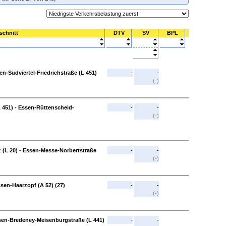
schnitt
DTV
SV
BPL
en-Südviertel-Friedrichstraße (L 451)
-
-
(-)
L 451) - Essen-Rüttenscheid-
-
-
(-)
(L 20) - Essen-Messe-Norbertstraße
-
-
(-)
sen-Haarzopf (A 52) (27)
-
-
(-)
ssen-Bredeney-Meisenburgstraße (L 441)
-
-