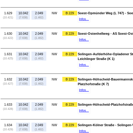
1.629
10.042
2.049
NW
B 229
Soest-Opmünder Weg (L 747) - Soe
(10.421)
(7.638)
(1.462)
Infos...
1.630
10.042
2.049
NW
B 229
Soest-Ostenhellweg - AS Soest-Ost
(10.422)
(7.638)
(1.462)
Infos...
1.631
10.042
2.049
NW
B 229
Solingen-Aufderhöhe-Opladener Str
(10.425)
(7.638)
(1.462)
Leichlinger Straße (K 1)
Infos...
1.632
10.042
2.049
NW
B 229
Solingen-Höhscheid-Bauermannsku
(10.427)
(7.638)
(1.462)
Platzhofstraße (K 7)
Infos...
1.633
10.042
2.049
NW
B 229
Solingen-Höhscheid-Platzhofstraße 
(10.428)
(7.638)
(1.462)
Infos...
1.634
10.042
2.049
NW
B 229
Solingen-Kölner Straße - Solingen-
(10.429)
(7.638)
(1.462)
Infos...