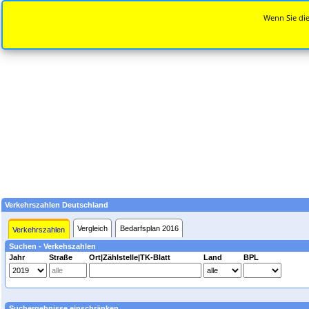
Wenn Sie die
Verkehrszahlen Deutschland
Vergleich
Bedarfsplan 2016
Verkehrszahlen
Suchen - Verkehszahlen
Jahr
Straße
Ort|Zählstelle|TK-Blatt
Land
BPL
Suchergebnisse einschränken