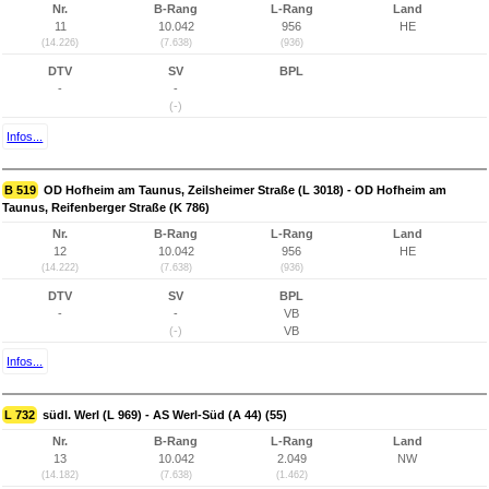
Nr.
B-Rang
L-Rang
Land
11
10.042
956
HE
(14.226)
(7.638)
(936)
DTV
SV
BPL
-
-
(-)
Infos...
B 519
OD Hofheim am Taunus, Zeilsheimer Straße (L 3018) - OD Hofheim am
Taunus, Reifenberger Straße (K 786)
Nr.
B-Rang
L-Rang
Land
12
10.042
956
HE
(14.222)
(7.638)
(936)
DTV
SV
BPL
-
-
VB
(-)
VB
Infos...
L 732
südl. Werl (L 969) - AS Werl-Süd (A 44) (55)
Nr.
B-Rang
L-Rang
Land
13
10.042
2.049
NW
(14.182)
(7.638)
(1.462)