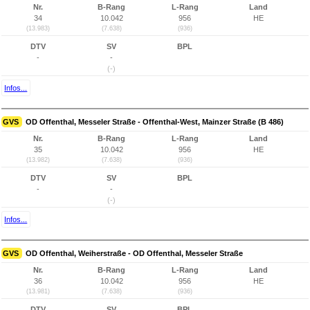
Nr.
B-Rang
L-Rang
Land
34
10.042
956
HE
(13.983)
(7.638)
(936)
DTV
SV
BPL
-
-
(-)
Infos...
GVS
OD Offenthal, Messeler Straße - Offenthal-West, Mainzer Straße (B 486)
Nr.
B-Rang
L-Rang
Land
35
10.042
956
HE
(13.982)
(7.638)
(936)
DTV
SV
BPL
-
-
(-)
Infos...
GVS
OD Offenthal, Weiherstraße - OD Offenthal, Messeler Straße
Nr.
B-Rang
L-Rang
Land
36
10.042
956
HE
(13.981)
(7.638)
(936)
DTV
SV
BPL