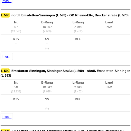
Infos...
L 593
nördl. Emsdetten-Sinningen (L 593) - OD Rheine-Elte, Brückenstraße (L 578)
Nr.
B-Rang
L-Rang
Land
57
10.042
2.049
NW
(13.840)
(7.638)
(1.462)
DTV
SV
BPL
-
-
(-)
Infos...
L 590
Emsdetten-Sinningen, Sinninger Straße (L 590) - nördl. Emsdetten-Sinningen
(L 593)
Nr.
B-Rang
L-Rang
Land
58
10.042
2.049
NW
(13.839)
(7.638)
(1.462)
DTV
SV
BPL
-
-
(-)
Infos...