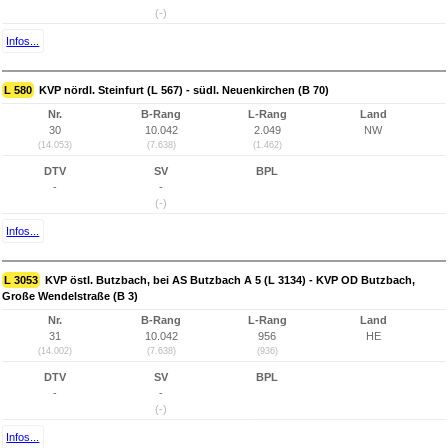
(-)
Infos...
L 580
KVP nördl. Steinfurt (L 567) - südl. Neuenkirchen (B 70)
Nr.
B-Rang
L-Rang
Land
30
10.042
2.049
NW
(14.053)
(7.638)
(1.462)
DTV
SV
BPL
-
-
(-)
Infos...
L 3053
KVP östl. Butzbach, bei AS Butzbach A 5 (L 3134) - KVP OD Butzbach,
Große Wendelstraße (B 3)
Nr.
B-Rang
L-Rang
Land
31
10.042
956
HE
(14.002)
(7.638)
(936)
DTV
SV
BPL
-
-
(-)
Infos...