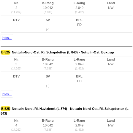
Nr.
B-Rang
L-Rang
Land
2
10.042
2.049
NW
(14.264)
(7.638)
(1.462)
DTV
SV
BPL
-
-
FD
(-)
Infos...
B 525
Nuttuln-Nord-Ost, Ri. Schapdetten (L 843) - Nottuln-Ost, Buxtrup
Nr.
B-Rang
L-Rang
Land
3
10.042
2.049
NW
(14.263)
(7.638)
(1.462)
DTV
SV
BPL
-
-
FD
(-)
Infos...
B 525
Nottuln-Nord, Ri. Havixbeck (L 874) - Nuttuln-Nord-Ost, Ri. Schapdetten (L
843)
Nr.
B-Rang
L-Rang
Land
4
10.042
2.049
NW
(14.262)
(7.638)
(1.462)