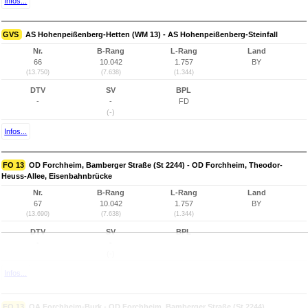
Infos...
GVS
AS Hohenpeißenberg-Hetten (WM 13) - AS Hohenpeißenberg-Steinfall
Nr.
B-Rang
L-Rang
Land
66
10.042
1.757
BY
(13.750)
(7.638)
(1.344)
DTV
SV
BPL
-
-
FD
(-)
Infos...
FO 13
OD Forchheim, Bamberger Straße (St 2244) - OD Forchheim, Theodor-
Heuss-Allee, Eisenbahnbrücke
Nr.
B-Rang
L-Rang
Land
67
10.042
1.757
BY
(13.690)
(7.638)
(1.344)
DTV
SV
BPL
-
-
(-)
Infos...
FO 13
OA Forchheim-Burk - OD Forchheim, Bamberger Straße (St 2244)