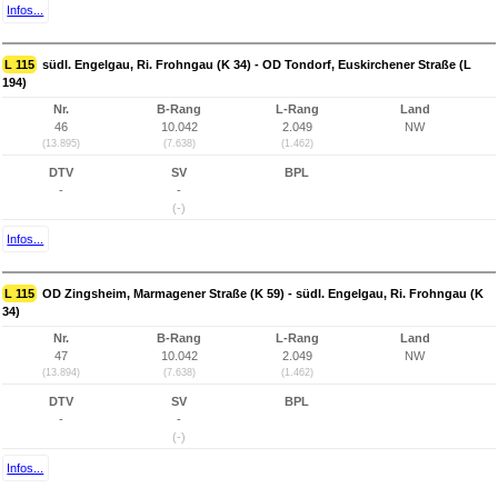
Infos...
L 115
südl. Engelgau, Ri. Frohngau (K 34) - OD Tondorf, Euskirchener Straße (L
194)
Nr.
B-Rang
L-Rang
Land
46
10.042
2.049
NW
(13.895)
(7.638)
(1.462)
DTV
SV
BPL
-
-
(-)
Infos...
L 115
OD Zingsheim, Marmagener Straße (K 59) - südl. Engelgau, Ri. Frohngau (K
34)
Nr.
B-Rang
L-Rang
Land
47
10.042
2.049
NW
(13.894)
(7.638)
(1.462)
DTV
SV
BPL
-
-
(-)
Infos...