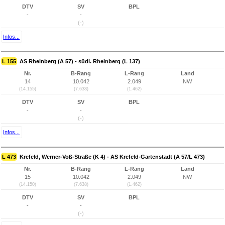
DTV
SV
BPL
-
-
(-)
Infos...
L 155
AS Rheinberg (A 57) - südl. Rheinberg (L 137)
Nr.
B-Rang
L-Rang
Land
14
10.042
2.049
NW
(14.155)
(7.638)
(1.462)
DTV
SV
BPL
-
-
(-)
Infos...
L 473
Krefeld, Werner-Voß-Straße (K 4) - AS Krefeld-Gartenstadt (A 57/L 473)
Nr.
B-Rang
L-Rang
Land
15
10.042
2.049
NW
(14.150)
(7.638)
(1.462)
DTV
SV
BPL
-
-
(-)