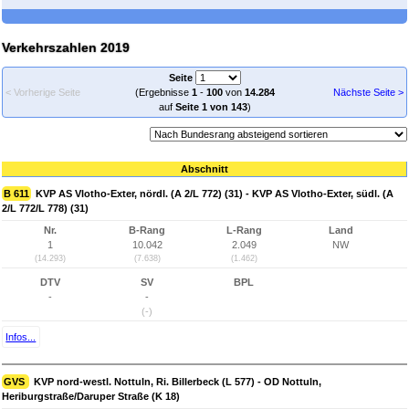
Verkehrszahlen 2019
Seite
< Vorherige Seite
(Ergebnisse
1
-
100
von
14.284
Nächste Seite >
auf
Seite 1 von 143
)
Abschnitt
B 611
KVP AS Vlotho-Exter, nördl. (A 2/L 772) (31) - KVP AS Vlotho-Exter, südl. (A
2/L 772/L 778) (31)
Nr.
B-Rang
L-Rang
Land
1
10.042
2.049
NW
(14.293)
(7.638)
(1.462)
DTV
SV
BPL
-
-
(-)
Infos...
GVS
KVP nord-westl. Nottuln, Ri. Billerbeck (L 577) - OD Nottuln,
Heriburgstraße/Daruper Straße (K 18)