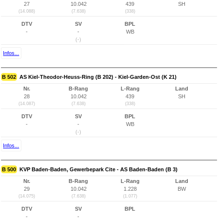
27
10.042
439
SH
(14.088)
(7.638)
(338)
DTV
SV
BPL
-
-
WB
(-)
Infos...
B 502
AS Kiel-Theodor-Heuss-Ring (B 202) - Kiel-Garden-Ost (K 21)
Nr.
B-Rang
L-Rang
Land
28
10.042
439
SH
(14.087)
(7.638)
(338)
DTV
SV
BPL
-
-
WB
(-)
Infos...
B 500
KVP Baden-Baden, Gewerbepark Cite - AS Baden-Baden (B 3)
Nr.
B-Rang
L-Rang
Land
29
10.042
1.228
BW
(14.075)
(7.638)
(1.077)
DTV
SV
BPL
-
-