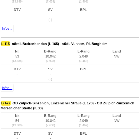
(13.889)
(7.638)
(1.462)
DTV
SV
BPL
-
-
(-)
Infos...
L 115
nördl. Breitenbenden (L 165) - südl. Vussem, Ri. Bergheim
Nr.
B-Rang
L-Rang
Land
53
10.042
2.049
NW
(13.888)
(7.638)
(1.462)
DTV
SV
BPL
-
-
(-)
Infos...
B 477
OD Zülpich-Sinzenich, Linzenicher Straße (L 178) - OD Zülpich-Sinzernich,
Merzenicher Straße (K 30)
Nr.
B-Rang
L-Rang
Land
54
10.042
2.049
NW
(13.880)
(7.638)
(1.462)
DTV
SV
BPL
-
-