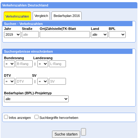
Verkehrszahlen Deutschland
Vergleich
Bedarfsplan 2016
Verkehrszahlen
Suchen - Verkehszahlen
Jahr
Straße
Ort|Zählstelle|TK-Blatt
Land
BPL
Suchergebnisse einschränken
Bundesrang Landesrang
|
DTV SV
|
Bedarfsplan (BPL)-Projekttyp
Infos anzeigen
Suchbegriffe hervorheben