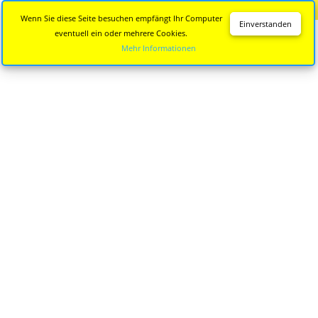
Diese Seite wird nicht mehr aktualisiert.
Zur neuen Seite
Wenn Sie diese Seite besuchen empfängt Ihr Computer
Einverstanden
eventuell ein oder mehrere Cookies.
Mehr Informationen