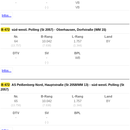
-
-
VB
(-)
VB
Infos...
B 472
süd-westl. Polling (St 2057) - Oberhausen, Dorfstraße (WM 15)
Nr.
B-Rang
L-Rang
Land
64
10.042
1.757
BY
(13.757)
(7.638)
(1.344)
DTV
SV
BPL
-
-
WB
(-)
Infos...
B 472
AS Peißenberg-Nord, Hauptstraße (St 2058/WM 13) - süd-westl. Polling (St
2057)
Nr.
B-Rang
L-Rang
Land
65
10.042
1.757
BY
(13.756)
(7.638)
(1.344)
DTV
SV
BPL
-
-
(-)