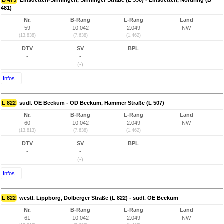
B 475
Emsdetten-Sinningen, Sinninger Straße (L 590) - Emsdetten, Nordring (B
481)
Nr.
B-Rang
L-Rang
Land
59
10.042
2.049
NW
(13.838)
(7.638)
(1.462)
DTV
SV
BPL
-
-
(-)
Infos...
L 822
südl. OE Beckum - OD Beckum, Hammer Straße (L 507)
Nr.
B-Rang
L-Rang
Land
60
10.042
2.049
NW
(13.813)
(7.638)
(1.462)
DTV
SV
BPL
-
-
(-)
Infos...
L 822
westl. Lippborg, Dolberger Straße (L 822) - südl. OE Beckum
Nr.
B-Rang
L-Rang
Land
61
10.042
2.049
NW