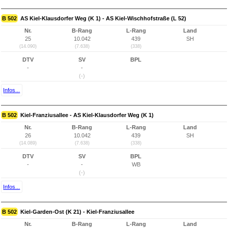
B 502
AS Kiel-Klausdorfer Weg (K 1) - AS Kiel-Wischhofstraße (L 52)
Nr.
B-Rang
L-Rang
Land
25
10.042
439
SH
(14.090)
(7.638)
(338)
DTV
SV
BPL
-
-
(-)
Infos...
B 502
Kiel-Franziusallee - AS Kiel-Klausdorfer Weg (K 1)
Nr.
B-Rang
L-Rang
Land
26
10.042
439
SH
(14.089)
(7.638)
(338)
DTV
SV
BPL
-
-
WB
(-)
Infos...
B 502
Kiel-Garden-Ost (K 21) - Kiel-Franziusallee
Nr.
B-Rang
L-Rang
Land