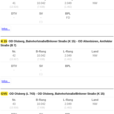
41
10.042
2.049
NW
(13.924)
(7.638)
(1.462)
DTV
SV
BPL
-
-
FD
(-)
Infos...
K 15
OD Olsberg, Bahnhofstraße/Briloner Straße (K 15) - OD Altenbüren, Antfelder
Straße (B 7)
Nr.
B-Rang
L-Rang
Land
42
10.042
2.049
NW
(13.917)
(7.638)
(1.462)
DTV
SV
BPL
-
-
(-)
Infos...
GVS
OD Olsberg (L 743) - OD Olsberg, Bahnhofstraße/Briloner Straße (K 15)
Nr.
B-Rang
L-Rang
Land
43
10.042
2.049
NW
(13.916)
(7.638)
(1.462)