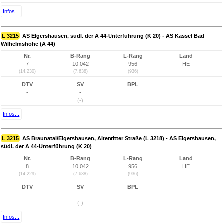
Infos...
L 3215
AS Elgershausen, südl. der A 44-Unterführung (K 20) - AS Kassel Bad
Wilhelmshöhe (A 44)
Nr.
B-Rang
L-Rang
Land
7
10.042
956
HE
(14.230)
(7.638)
(936)
DTV
SV
BPL
-
-
(-)
Infos...
L 3215
AS Braunatal/Elgershausen, Altenritter Straße (L 3218) - AS Elgershausen,
südl. der A 44-Unterführung (K 20)
Nr.
B-Rang
L-Rang
Land
8
10.042
956
HE
(14.229)
(7.638)
(936)
DTV
SV
BPL
-
-
(-)
Infos...