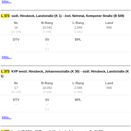
Infos...
L 373
südl. Hinsbeck, Landstraße (K 1) - östl. Nettetal, Kempener Straße (B 509)
Nr.
B-Rang
L-Rang
Land
16
10.042
2.049
NW
(14.139)
(7.638)
(1.462)
DTV
SV
BPL
-
-
(-)
Infos...
L 373
KVP westl. Hinsbeck, Johannesstraße (K 30) - südl. Hinsbeck, Landstraße (K
1)
Nr.
B-Rang
L-Rang
Land
17
10.042
2.049
NW
(14.138)
(7.638)
(1.462)
DTV
SV
BPL
-
-
(-)
Infos...