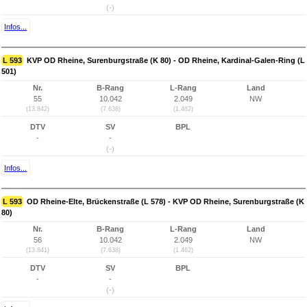
(-)
Infos...
L 593
KVP OD Rheine, Surenburgstraße (K 80) - OD Rheine, Kardinal-Galen-Ring (L
501)
Nr.
B-Rang
L-Rang
Land
55
10.042
2.049
NW
(13.842)
(7.638)
(1.462)
DTV
SV
BPL
-
-
(-)
Infos...
L 593
OD Rheine-Elte, Brückenstraße (L 578) - KVP OD Rheine, Surenburgstraße (K
80)
Nr.
B-Rang
L-Rang
Land
56
10.042
2.049
NW
(13.841)
(7.638)
(1.462)
DTV
SV
BPL
-
-
(-)