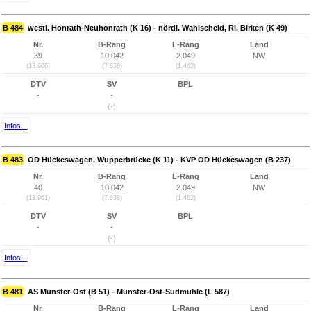
B 484
westl. Honrath-Neuhonrath (K 16) - nördl. Wahlscheid, Ri. Birken (K 49)
Nr.
B-Rang
L-Rang
Land
39
10.042
2.049
NW
(13.966)
(7.638)
(1.462)
DTV
SV
BPL
-
-
(-)
Infos...
B 483
OD Hückeswagen, Wupperbrücke (K 11) - KVP OD Hückeswagen (B 237)
Nr.
B-Rang
L-Rang
Land
40
10.042
2.049
NW
(13.961)
(7.638)
(1.462)
DTV
SV
BPL
-
-
(-)
Infos...
B 481
AS Münster-Ost (B 51) - Münster-Ost-Sudmühle (L 587)
Nr.
B-Rang
L-Rang
Land