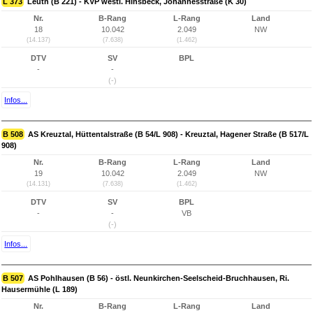
L 373
Leuth (B 221) - KVP westl. Hinsbeck, Johannesstraße (K 30)
Nr.
B-Rang
L-Rang
Land
18
10.042
2.049
NW
(14.137)
(7.638)
(1.462)
DTV
SV
BPL
-
-
(-)
Infos...
B 508
AS Kreuztal, Hüttentalstraße (B 54/L 908) - Kreuztal, Hagener Straße (B 517/L
908)
Nr.
B-Rang
L-Rang
Land
19
10.042
2.049
NW
(14.131)
(7.638)
(1.462)
DTV
SV
BPL
-
-
VB
(-)
Infos...
B 507
AS Pohlhausen (B 56) - östl. Neunkirchen-Seelscheid-Bruchhausen, Ri.
Hausermühle (L 189)
Nr.
B-Rang
L-Rang
Land