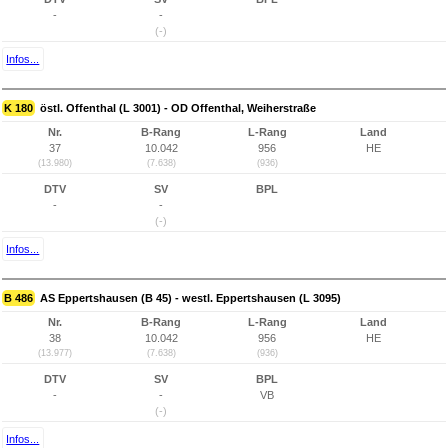
-
-
(-)
Infos...
K 180
östl. Offenthal (L 3001) - OD Offenthal, Weiherstraße
Nr.
B-Rang
L-Rang
Land
37
10.042
956
HE
(13.980)
(7.638)
(936)
DTV
SV
BPL
-
-
(-)
Infos...
B 486
AS Eppertshausen (B 45) - westl. Eppertshausen (L 3095)
Nr.
B-Rang
L-Rang
Land
38
10.042
956
HE
(13.977)
(7.638)
(936)
DTV
SV
BPL
-
-
VB
(-)
Infos...