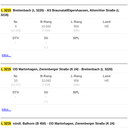
L 3215
Breitenbach (L 3220) - AS Braunatal/Elgershausen, Altenritter Straße (L
3218)
Nr.
B-Rang
L-Rang
Land
9
10.042
956
HE
(14.228)
(7.638)
(936)
DTV
SV
BPL
-
-
(-)
Infos...
L 3215
OD Martinhagen, Zierenberger Straße (K 24) - Breitenbach (L 3220)
Nr.
B-Rang
L-Rang
Land
10
10.042
956
HE
(14.227)
(7.638)
(936)
DTV
SV
BPL
-
-
(-)
Infos...
L 3215
nördl. Balhorn (B 450) - OD Martinhagen, Zierenberger Straße (K 24)