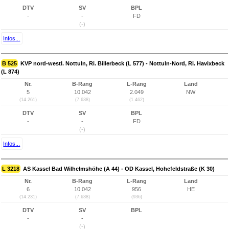
DTV
SV
BPL
-
-
FD
(-)
Infos...
B 525
KVP nord-westl. Nottuln, Ri. Billerbeck (L 577) - Nottuln-Nord, Ri. Havixbeck
(L 874)
Nr.
B-Rang
L-Rang
Land
5
10.042
2.049
NW
(14.261)
(7.638)
(1.462)
DTV
SV
BPL
-
-
FD
(-)
Infos...
L 3218
AS Kassel Bad Wilhelmshöhe (A 44) - OD Kassel, Hohefeldstraße (K 30)
Nr.
B-Rang
L-Rang
Land
6
10.042
956
HE
(14.231)
(7.638)
(936)
DTV
SV
BPL
-
-
(-)