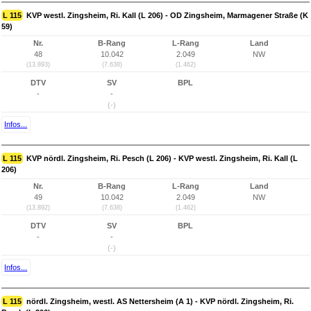
L 115
KVP westl. Zingsheim, Ri. Kall (L 206) - OD Zingsheim, Marmagener Straße (K
59)
Nr.
B-Rang
L-Rang
Land
48
10.042
2.049
NW
(13.893)
(7.638)
(1.462)
DTV
SV
BPL
-
-
(-)
Infos...
L 115
KVP nördl. Zingsheim, Ri. Pesch (L 206) - KVP westl. Zingsheim, Ri. Kall (L
206)
Nr.
B-Rang
L-Rang
Land
49
10.042
2.049
NW
(13.892)
(7.638)
(1.462)
DTV
SV
BPL
-
-
(-)
Infos...
L 115
nördl. Zingsheim, westl. AS Nettersheim (A 1) - KVP nördl. Zingsheim, Ri.