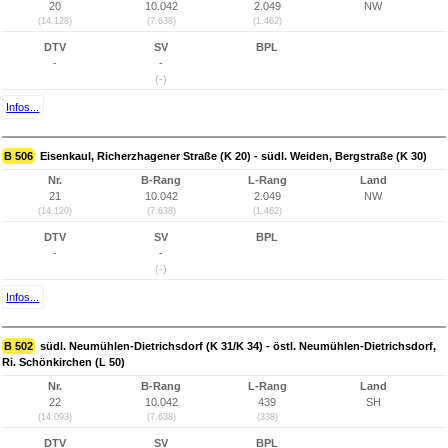
20
10.042
2.049
NW
(14.128)
(7.638)
(1.462)
DTV
SV
BPL
-
-
(-)
Infos...
B 506
Eisenkaul, Richerzhagener Straße (K 20) - südl. Weiden, Bergstraße (K 30)
Nr.
B-Rang
L-Rang
Land
21
10.042
2.049
NW
(14.120)
(7.638)
(1.462)
DTV
SV
BPL
-
-
(-)
Infos...
B 502
südl. Neumühlen-Dietrichsdorf (K 31/K 34) - östl. Neumühlen-Dietrichsdorf,
Ri. Schönkirchen (L 50)
Nr.
B-Rang
L-Rang
Land
22
10.042
439
SH
(14.093)
(7.638)
(338)
DTV
SV
BPL