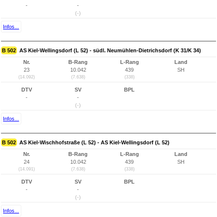
-
-
(-)
Infos...
B 502
AS Kiel-Wellingsdorf (L 52) - südl. Neumühlen-Dietrichsdorf (K 31/K 34)
Nr.
B-Rang
L-Rang
Land
23
10.042
439
SH
(14.092)
(7.638)
(338)
DTV
SV
BPL
-
-
(-)
Infos...
B 502
AS Kiel-Wischhofstraße (L 52) - AS Kiel-Wellingsdorf (L 52)
Nr.
B-Rang
L-Rang
Land
24
10.042
439
SH
(14.091)
(7.638)
(338)
DTV
SV
BPL
-
-
(-)
Infos...