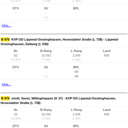
(13.812)
(7.638)
(1.462)
DTV
SV
BPL
-
-
(-)
Infos...
B 475
KVP OD Lippetal-Oestinghausen, Hovestädter Straße (L 738) - Lippetal-
Oestinghausen, Deilweg (L 636)
Nr.
B-Rang
L-Rang
Land
62
10.042
2.049
NW
(13.807)
(7.638)
(1.462)
DTV
SV
BPL
-
-
VB
(-)
VB
Infos...
B 475
nördl. Soest, Willingheppen (K 37) - KVP OD Lippetal-Oestinghausen,
Hovestädter Straße (L 738)
Nr.
B-Rang
L-Rang
Land
63
10.042
2.049
NW
(13.806)
(7.638)
(1.462)
DTV
SV
BPL