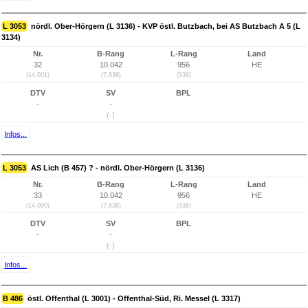
L 3053
nördl. Ober-Hörgern (L 3136) - KVP östl. Butzbach, bei AS Butzbach A 5 (L
3134)
Nr.
B-Rang
L-Rang
Land
32
10.042
956
HE
(14.001)
(7.638)
(936)
DTV
SV
BPL
-
-
(-)
Infos...
L 3053
AS Lich (B 457) ? - nördl. Ober-Hörgern (L 3136)
Nr.
B-Rang
L-Rang
Land
33
10.042
956
HE
(14.000)
(7.638)
(936)
DTV
SV
BPL
-
-
(-)
Infos...
B 486
östl. Offenthal (L 3001) - Offenthal-Süd, Ri. Messel (L 3317)