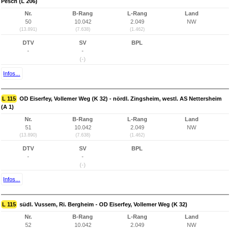
Pesch (L 206)
Nr.
B-Rang
L-Rang
Land
50
10.042
2.049
NW
(13.891)
(7.638)
(1.462)
DTV
SV
BPL
-
-
(-)
Infos...
L 115
OD Eiserfey, Vollemer Weg (K 32) - nördl. Zingsheim, westl. AS Nettersheim
(A 1)
Nr.
B-Rang
L-Rang
Land
51
10.042
2.049
NW
(13.890)
(7.638)
(1.462)
DTV
SV
BPL
-
-
(-)
Infos...
L 115
südl. Vussem, Ri. Bergheim - OD Eiserfey, Vollemer Weg (K 32)
Nr.
B-Rang
L-Rang
Land
52
10.042
2.049
NW