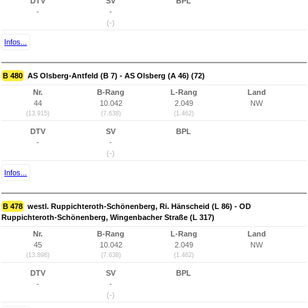
DTV
SV
BPL
-
-
(-)
Infos...
B 480
AS Olsberg-Antfeld (B 7) - AS Olsberg (A 46) (72)
Nr.
B-Rang
L-Rang
Land
44
10.042
2.049
NW
(13.915)
(7.638)
(1.462)
DTV
SV
BPL
-
-
(-)
Infos...
B 478
westl. Ruppichteroth-Schönenberg, Ri. Hänscheid (L 86) - OD
Ruppichteroth-Schönenberg, Wingenbacher Straße (L 317)
Nr.
B-Rang
L-Rang
Land
45
10.042
2.049
NW
(13.898)
(7.638)
(1.462)
DTV
SV
BPL
-
-
(-)