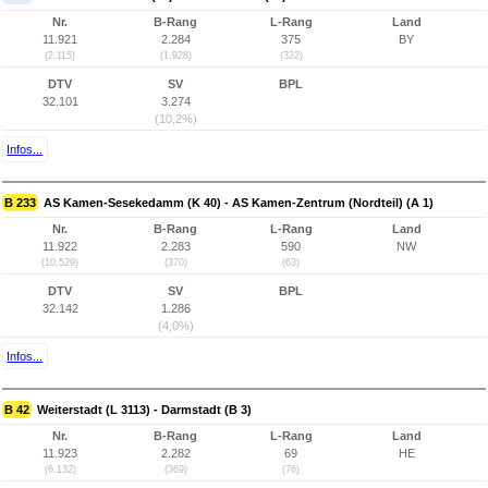
Nr.
B-Rang
L-Rang
Land
11.921
2.284
375
BY
(2.115)
(1.928)
(322)
DTV
SV
BPL
32.101
3.274
(10,2%)
Infos...
B 233
AS Kamen-Sesekedamm (K 40) - AS Kamen-Zentrum (Nordteil) (A 1)
Nr.
B-Rang
L-Rang
Land
11.922
2.283
590
NW
(10.529)
(370)
(63)
DTV
SV
BPL
32.142
1.286
(4,0%)
Infos...
B 42
Weiterstadt (L 3113) - Darmstadt (B 3)
Nr.
B-Rang
L-Rang
Land
11.923
2.282
69
HE
(6.132)
(369)
(76)