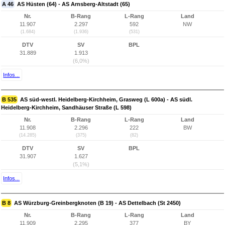
A 46
AS Hüsten (64) - AS Arnsberg-Altstadt (65)
Nr.
B-Rang
L-Rang
Land
11.907
2.297
592
NW
(1.684)
(1.936)
(531)
DTV
SV
BPL
31.889
1.913
(6,0%)
Infos...
B 535
AS süd-westl. Heidelberg-Kirchheim, Grasweg (L 600a) - AS südl.
Heidelberg-Kirchheim, Sandhäuser Straße (L 598)
Nr.
B-Rang
L-Rang
Land
11.908
2.296
222
BW
(14.285)
(375)
(82)
DTV
SV
BPL
31.907
1.627
(5,1%)
Infos...
B 8
AS Würzburg-Greinbergknoten (B 19) - AS Dettelbach (St 2450)
Nr.
B-Rang
L-Rang
Land
11.909
2.295
377
BY