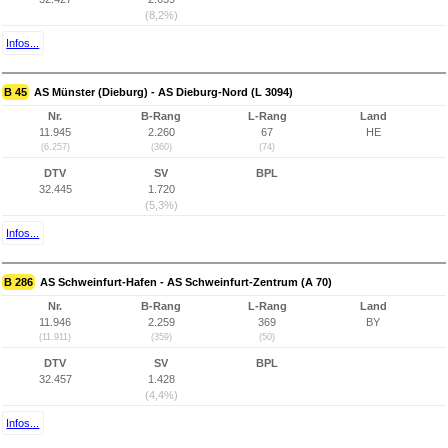
(8,2%)
Infos...
B 45
AS Münster (Dieburg) - AS Dieburg-Nord (L 3094)
Nr.
B-Rang
L-Rang
Land
11.945
2.260
67
HE
(6.257)
(360)
(74)
DTV
SV
BPL
32.445
1.720
(5,3%)
Infos...
B 286
AS Schweinfurt-Hafen - AS Schweinfurt-Zentrum (A 70)
Nr.
B-Rang
L-Rang
Land
11.946
2.259
369
BY
(11.911)
(359)
(50)
DTV
SV
BPL
32.457
1.428
(4,4%)
Infos...