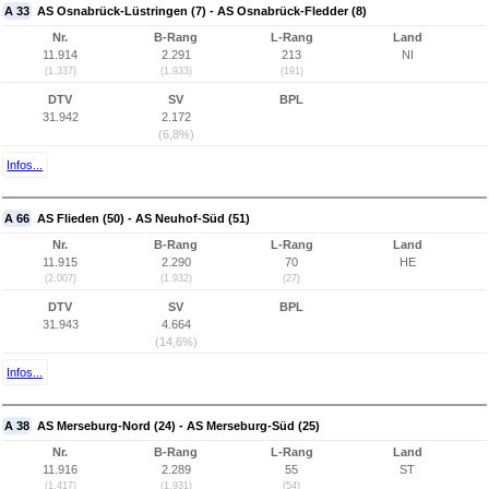
A 33
AS Osnabrück-Lüstringen (7) - AS Osnabrück-Fledder (8)
Nr.
B-Rang
L-Rang
Land
11.914
2.291
213
NI
(1.337)
(1.933)
(191)
DTV
SV
BPL
31.942
2.172
(6,8%)
Infos...
A 66
AS Flieden (50) - AS Neuhof-Süd (51)
Nr.
B-Rang
L-Rang
Land
11.915
2.290
70
HE
(2.007)
(1.932)
(27)
DTV
SV
BPL
31.943
4.664
(14,6%)
Infos...
A 38
AS Merseburg-Nord (24) - AS Merseburg-Süd (25)
Nr.
B-Rang
L-Rang
Land
11.916
2.289
55
ST
(1.417)
(1.931)
(54)