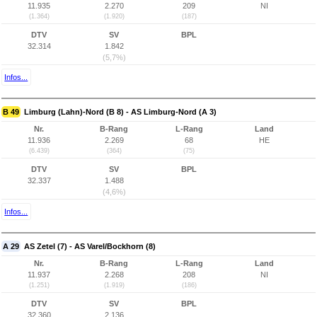
11.935
2.270
209
NI
(1.364)
(1.920)
(187)
DTV
SV
BPL
32.314
1.842
(5,7%)
Infos...
B 49
Limburg (Lahn)-Nord (B 8) - AS Limburg-Nord (A 3)
Nr.
B-Rang
L-Rang
Land
11.936
2.269
68
HE
(6.439)
(364)
(75)
DTV
SV
BPL
32.337
1.488
(4,6%)
Infos...
A 29
AS Zetel (7) - AS Varel/Bockhorn (8)
Nr.
B-Rang
L-Rang
Land
11.937
2.268
208
NI
(1.251)
(1.919)
(186)
DTV
SV
BPL
32.360
2.136