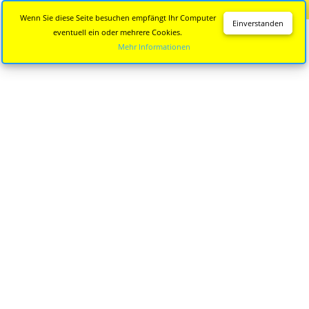
Diese Seite wird nicht mehr aktualisiert.
Zur neuen Seite
Wenn Sie diese Seite besuchen empfängt Ihr Computer
Einverstanden
eventuell ein oder mehrere Cookies.
Mehr Informationen