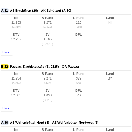
A 31
AS Emsbüren (26) - AK Schüttorf (A 30)
Nr.
B-Rang
L-Rang
Land
11.933
2.272
210
NI
(1.319)
(1.921)
(188)
DTV
SV
BPL
32.287
4.165
(12,9%)
Infos...
B 12
Passau, Kachletstraße (St 2125) - OA Passau
Nr.
B-Rang
L-Rang
Land
11.934
2.271
372
BY
(4.582)
(365)
(52)
DTV
SV
BPL
32.305
1.098
VB
(3,4%)
Infos...
A 36
AS Wolfenbüttel-Nord (4) - AS Wolfenbüttel-Nordwest (5)
Nr.
B-Rang
L-Rang
Land