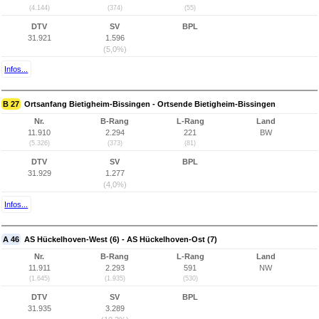
(4.144)
(374)
(55)
DTV
SV
BPL
31.921
1.596
(5,0%)
Infos...
B 27
Ortsanfang Bietigheim-Bissingen - Ortsende Bietigheim-Bissingen
Nr.
B-Rang
L-Rang
Land
11.910
2.294
221
BW
(5.326)
(373)
(81)
DTV
SV
BPL
31.929
1.277
(4,0%)
Infos...
A 46
AS Hückelhoven-West (6) - AS Hückelhoven-Ost (7)
Nr.
B-Rang
L-Rang
Land
11.911
2.293
591
NW
(1.645)
(1.935)
(530)
DTV
SV
BPL
31.935
3.289