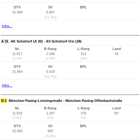
DTV
SV
BPL
31.959
6.807
(21,3%)
Infos...
A 31
AK Schüttorf (A 30) - AS Schüttorf-Ost (28)
Nr.
B-Rang
L-Rang
Land
11.917
2.288
212
NI
(1.320)
(1.930)
(190)
DTV
SV
BPL
31.964
5.018
(15,7%)
Infos...
B 2
München-Pasing-Lortzingstraße - München-Pasing-Offenbachstraße
Nr.
B-Rang
L-Rang
Land
11.918
2.287
376
BY
(3.022)
(372)
(54)
DTV
SV
BPL
32.000
992
(3,1%)