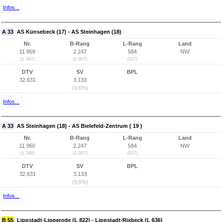
Infos...
A 33
AS Künsebeck (17) - AS Steinhagen (18)
Nr.
B-Rang
L-Rang
Land
11.959
2.247
584
NW
(1.347)
(1.907)
(527)
DTV
SV
BPL
32.631
3.133
(9,6%)
Infos...
A 33
AS Steinhagen (18) - AS Bielefeld-Zentrum ( 19 )
Nr.
B-Rang
L-Rang
Land
11.960
2.247
584
NW
(1.348)
(1.907)
(527)
DTV
SV
BPL
32.631
3.133
(9,6%)
Infos...
B 55
Lippstadt-Lipperode (L 822) - Lippstadt-Rixbeck (L 636)