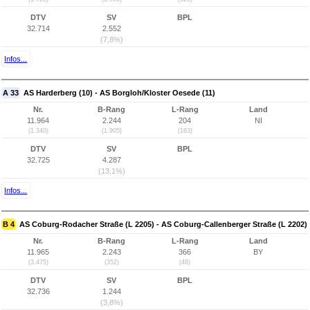
DTV
SV
BPL
32.714
2.552
(7,8%)
Infos...
A 33
AS Harderberg (10) - AS Borgloh/Kloster Oesede (11)
Nr.
B-Rang
L-Rang
Land
11.964
2.244
204
NI
(1.340)
(1.905)
(183)
DTV
SV
BPL
32.725
4.287
(13,1%)
Infos...
B 4
AS Coburg-Rodacher Straße (L 2205) - AS Coburg-Callenberger Straße (L 2202)
Nr.
B-Rang
L-Rang
Land
11.965
2.243
366
BY
(3.475)
(352)
(48)
DTV
SV
BPL
32.736
1.244
(3,8%)