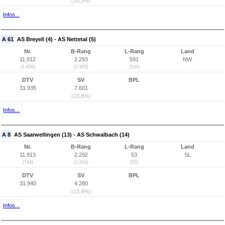
(10,3%)
Infos...
A 61
AS Breyell (4) - AS Nettetal (5)
Nr.
B-Rang
L-Rang
Land
11.912
2.293
591
NW
(1.856)
(1.935)
(530)
DTV
SV
BPL
31.935
7.601
(23,8%)
Infos...
A 8
AS Saarwellingen (13) - AS Schwalbach (14)
Nr.
B-Rang
L-Rang
Land
11.913
2.292
53
SL
(744)
(1.934)
(53)
DTV
SV
BPL
31.940
4.280
(13,4%)
Infos...