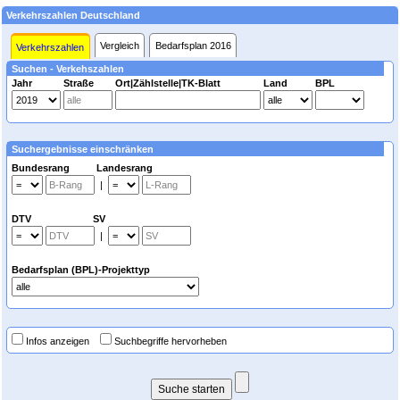
Verkehrszahlen Deutschland
Vergleich
Bedarfsplan 2016
Verkehrszahlen
Suchen - Verkehszahlen
Jahr
Straße
Ort|Zählstelle|TK-Blatt
Land
BPL
Suchergebnisse einschränken
Bundesrang Landesrang
|
DTV SV
|
Bedarfsplan (BPL)-Projekttyp
Infos anzeigen
Suchbegriffe hervorheben