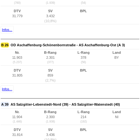
(760)
(1.939)
(54)
DTV
SV
BPL
31.779
3.432
(10,8%)
Infos...
B 26
OD Aschaffenburg-Schönenbornstraße - AS Aschaffenburg-Ost (A 3)
Nr.
B-Rang
L-Rang
Land
11.903
2.301
378
BY
(5.237)
(377)
(56)
DTV
SV
BPL
31.805
859
(2,7%)
Infos...
A 39
AS Salzgitter-Lebenstedt-Nord (39) - AS Salzgitter-Watenstedt (40)
Nr.
B-Rang
L-Rang
Land
11.904
2.300
214
NI
(1.446)
(1.938)
(192)
DTV
SV
BPL
31.814
3.436
(10,8%)