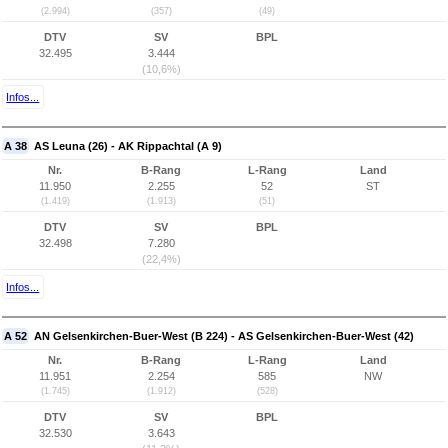
(2.994)
(357)
(49)
DTV
SV
BPL
32.495
3.444
(10,6%)
Infos...
A 38
AS Leuna (26) - AK Rippachtal (A 9)
Nr.
B-Rang
L-Rang
Land
11.950
2.255
52
ST
(1.419)
(1.913)
(51)
DTV
SV
BPL
32.498
7.280
(22,4%)
Infos...
A 52
AN Gelsenkirchen-Buer-West (B 224) - AS Gelsenkirchen-Buer-West (42)
Nr.
B-Rang
L-Rang
Land
11.951
2.254
585
NW
(1.745)
(1.912)
(528)
DTV
SV
BPL
32.530
3.643