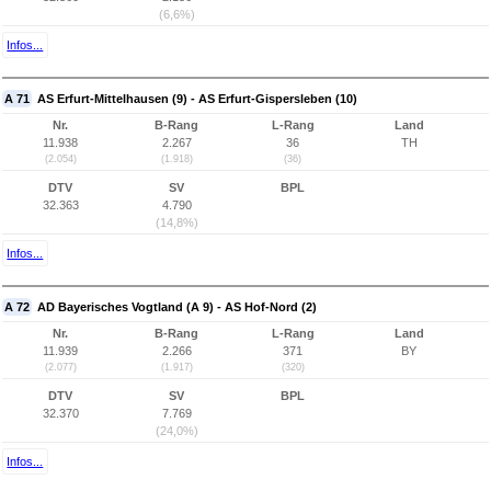
(6,6%)
Infos...
A 71
AS Erfurt-Mittelhausen (9) - AS Erfurt-Gispersleben (10)
Nr.
B-Rang
L-Rang
Land
11.938
2.267
36
TH
(2.054)
(1.918)
(36)
DTV
SV
BPL
32.363
4.790
(14,8%)
Infos...
A 72
AD Bayerisches Vogtland (A 9) - AS Hof-Nord (2)
Nr.
B-Rang
L-Rang
Land
11.939
2.266
371
BY
(2.077)
(1.917)
(320)
DTV
SV
BPL
32.370
7.769
(24,0%)
Infos...