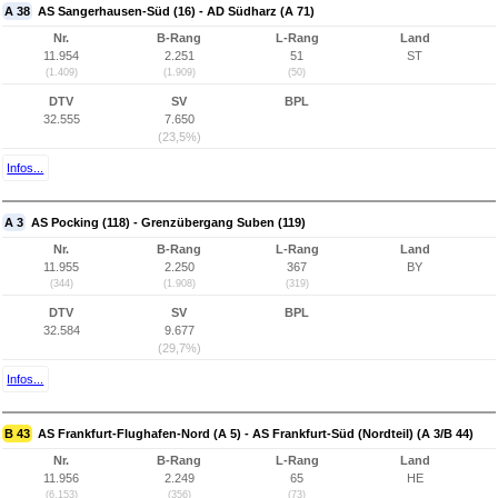
A 38
AS Sangerhausen-Süd (16) - AD Südharz (A 71)
Nr.
B-Rang
L-Rang
Land
11.954
2.251
51
ST
(1.409)
(1.909)
(50)
DTV
SV
BPL
32.555
7.650
(23,5%)
Infos...
A 3
AS Pocking (118) - Grenzübergang Suben (119)
Nr.
B-Rang
L-Rang
Land
11.955
2.250
367
BY
(344)
(1.908)
(319)
DTV
SV
BPL
32.584
9.677
(29,7%)
Infos...
B 43
AS Frankfurt-Flughafen-Nord (A 5) - AS Frankfurt-Süd (Nordteil) (A 3/B 44)
Nr.
B-Rang
L-Rang
Land
11.956
2.249
65
HE
(6.153)
(356)
(73)