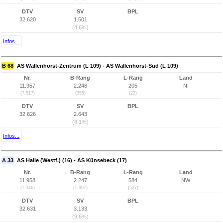
DTV
SV
BPL
32.620
1.501
(4,6%)
Infos...
B 68
AS Wallenhorst-Zentrum (L 109) - AS Wallenhorst-Süd (L 109)
Nr.
B-Rang
L-Rang
Land
11.957
2.248
205
NI
(7.517)
(355)
(22)
DTV
SV
BPL
32.626
2.643
(8,1%)
Infos...
A 33
AS Halle (Westf.) (16) - AS Künsebeck (17)
Nr.
B-Rang
L-Rang
Land
11.958
2.247
584
NW
(1.346)
(1.907)
(527)
DTV
SV
BPL
32.631
3.133
(9,6%)