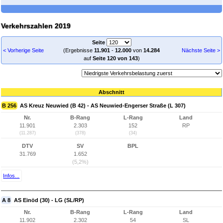
Verkehrszahlen 2019
Seite
< Vorherige Seite
(Ergebnisse
11.901
-
12.000
von
14.284
Nächste Seite >
auf
Seite 120 von 143
)
Abschnitt
B 256
AS Kreuz Neuwied (B 42) - AS Neuwied-Engerser Straße (L 307)
Nr.
B-Rang
L-Rang
Land
11.901
2.303
152
RP
(11.287)
(378)
(34)
DTV
SV
BPL
31.769
1.652
(5,2%)
Infos...
A 8
AS Einöd (30) - LG (SL/RP)
Nr.
B-Rang
L-Rang
Land
11.902
2.302
54
SL