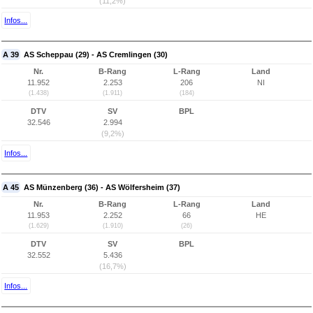
(11,2%)
Infos...
A 39
AS Scheppau (29) - AS Cremlingen (30)
Nr.
B-Rang
L-Rang
Land
11.952
2.253
206
NI
(1.438)
(1.911)
(184)
DTV
SV
BPL
32.546
2.994
(9,2%)
Infos...
A 45
AS Münzenberg (36) - AS Wölfersheim (37)
Nr.
B-Rang
L-Rang
Land
11.953
2.252
66
HE
(1.629)
(1.910)
(26)
DTV
SV
BPL
32.552
5.436
(16,7%)
Infos...