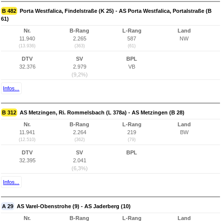
B 482
Porta Westfalica, Findelstraße (K 25) - AS Porta Westfalica, Portalstraße (B
61)
Nr.
B-Rang
L-Rang
Land
11.940
2.265
587
NW
(13.936)
(363)
(61)
DTV
SV
BPL
32.376
2.979
VB
(9,2%)
Infos...
B 312
AS Metzingen, Ri. Rommelsbach (L 378a) - AS Metzingen (B 28)
Nr.
B-Rang
L-Rang
Land
11.941
2.264
219
BW
(12.510)
(362)
(79)
DTV
SV
BPL
32.395
2.041
(6,3%)
Infos...
A 29
AS Varel-Obenstrohe (9) - AS Jaderberg (10)
Nr.
B-Rang
L-Rang
Land