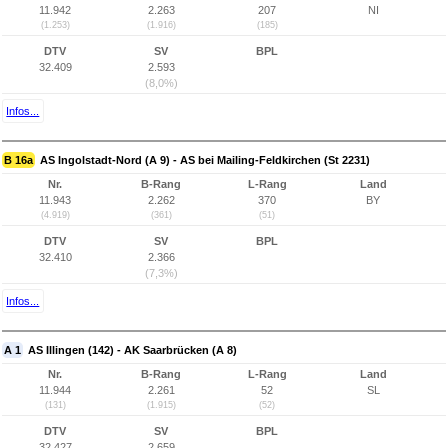
11.942
2.263
207
NI
(1.253)
(1.916)
(185)
DTV
SV
BPL
32.409
2.593
(8,0%)
Infos...
B 16a
AS Ingolstadt-Nord (A 9) - AS bei Mailing-Feldkirchen (St 2231)
Nr.
B-Rang
L-Rang
Land
11.943
2.262
370
BY
(4.919)
(361)
(51)
DTV
SV
BPL
32.410
2.366
(7,3%)
Infos...
A 1
AS Illingen (142) - AK Saarbrücken (A 8)
Nr.
B-Rang
L-Rang
Land
11.944
2.261
52
SL
(131)
(1.915)
(52)
DTV
SV
BPL
32.427
2.659