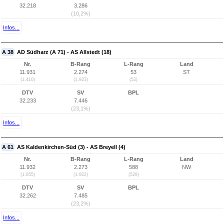
32.218
3.286
(10,2%)
Infos...
A 38
AD Südharz (A 71) - AS Allstedt (18)
Nr.
B-Rang
L-Rang
Land
11.931
2.274
53
ST
(1.410)
(1.923)
(52)
DTV
SV
BPL
32.233
7.446
(23,1%)
Infos...
A 61
AS Kaldenkirchen-Süd (3) - AS Breyell (4)
Nr.
B-Rang
L-Rang
Land
11.932
2.273
588
NW
(1.855)
(1.922)
(529)
DTV
SV
BPL
32.262
7.485
(23,2%)
Infos...