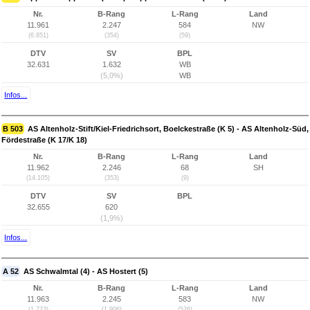
Nr.
B-Rang
L-Rang
Land
11.961
2.247
584
NW
(6.851)
(354)
(59)
DTV
SV
BPL
32.631
1.632
WB
(5,0%)
WB
Infos...
B 503
AS Altenholz-Stift/Kiel-Friedrichsort, Boelckestraße (K 5) - AS Altenholz-Süd,
Fördestraße (K 17/K 18)
Nr.
B-Rang
L-Rang
Land
11.962
2.246
68
SH
(14.105)
(353)
(9)
DTV
SV
BPL
32.655
620
(1,9%)
Infos...
A 52
AS Schwalmtal (4) - AS Hostert (5)
Nr.
B-Rang
L-Rang
Land
11.963
2.245
583
NW
(1.723)
(1.906)
(526)