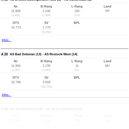
Nr.
B-Rang
L-Rang
Land
11.968
2.240
150
RP
(1.952)
(1.904)
(118)
DTV
SV
BPL
32.773
1.770
(5,4%)
Infos...
A 20
AS Bad Doberan (13) - AS Rostock-West (14)
Nr.
B-Rang
L-Rang
Land
11.969
2.239
11
MV
(1.097)
(1.903)
(11)
DTV
SV
BPL
32.796
3.509
(10,7%)
Infos...
A 29
AS Varel/Bockhorn (8) - AS Varel-Obenstrohe (9)
Nr.
B-Rang
L-Rang
Land
11.970
2.239
203
NI
(1.252)
(1.903)
(182)