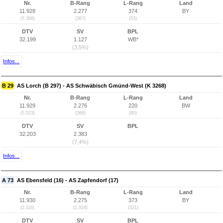
Nr.
B-Rang
L-Rang
Land
11.928
2.277
374
BY
(5.368)
(367)
(53)
DTV
SV
BPL
32.199
1.127
WB*
(3,5%)
Infos...
B 29
AS Lorch (B 297) - AS Schwäbisch Gmünd-West (K 3268)
Nr.
B-Rang
L-Rang
Land
11.929
2.276
220
BW
(5.523)
(366)
(80)
DTV
SV
BPL
32.203
2.383
(7,4%)
Infos...
A 73
AS Ebensfeld (16) - AS Zapfendorf (17)
Nr.
B-Rang
L-Rang
Land
11.930
2.275
373
BY
(2.116)
(1.924)
(321)
DTV
SV
BPL