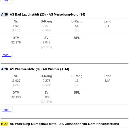
Infos...
A 38
AS Bad Lauchstädt (23) - AS Merseburg-Nord (24)
Nr.
B-Rang
L-Rang
Land
11.926
2.279
54
ST
(1.416)
(1.926)
(53)
DTV
SV
BPL
32.179
7.047
(21,9%)
Infos...
A 20
AS Wismar-Mitte (8) - AK Wismar (A 14)
Nr.
B-Rang
L-Rang
Land
11.927
2.278
13
MV
(1.092)
(1.925)
(13)
DTV
SV
BPL
32.193
3.895
(12,1%)
Infos...
B 27
AS Würzburg-Dürbachau-Mitte - AS Veitshöchheim-Nord/Friedhofstraße