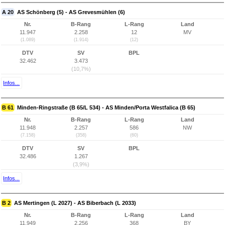
A 20
AS Schönberg (5) - AS Grevesmühlen (6)
Nr.
B-Rang
L-Rang
Land
11.947
2.258
12
MV
(1.089)
(1.914)
(12)
DTV
SV
BPL
32.462
3.473
(10,7%)
Infos...
B 61
Minden-Ringstraße (B 65/L 534) - AS Minden/Porta Westfalica (B 65)
Nr.
B-Rang
L-Rang
Land
11.948
2.257
586
NW
(7.158)
(358)
(60)
DTV
SV
BPL
32.486
1.267
(3,9%)
Infos...
B 2
AS Mertingen (L 2027) - AS Biberbach (L 2033)
Nr.
B-Rang
L-Rang
Land
11.949
2.256
368
BY