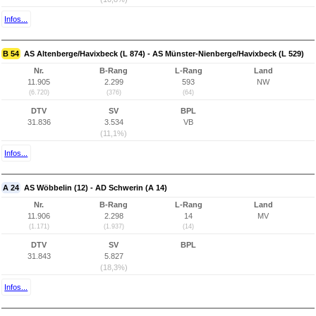
Infos...
B 54
AS Altenberge/Havixbeck (L 874) - AS Münster-Nienberge/Havixbeck (L 529)
Nr.
B-Rang
L-Rang
Land
11.905
2.299
593
NW
(6.720)
(376)
(64)
DTV
SV
BPL
31.836
3.534
VB
(11,1%)
Infos...
A 24
AS Wöbbelin (12) - AD Schwerin (A 14)
Nr.
B-Rang
L-Rang
Land
11.906
2.298
14
MV
(1.171)
(1.937)
(14)
DTV
SV
BPL
31.843
5.827
(18,3%)
Infos...