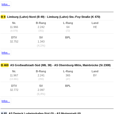
Infos...
B 8
Limburg (Lahn)-Nord (B 49) - Limburg (Lahn)-Ste.-Foy-Straße (K 470)
Nr.
B-Rang
L-Rang
Land
11.966
2.242
64
HE
(4.079)
(351)
(72)
DTV
SV
BPL
32.752
1.343
(4,1%)
Infos...
B 469
AS Großwallstadt-Süd (MIL 38) - AS Obernburg-Mitte, Mainbrücke (St 2308)
Nr.
B-Rang
L-Rang
Land
11.967
2.241
365
BY
(13.661)
(350)
(47)
DTV
SV
BPL
32.772
2.097
(6,4%)
Infos...
A 65
AS Dreieck Ludwigshafen-Süd (5) - AS Mutterstadt (6)