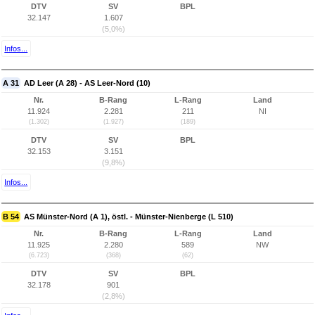
DTV
SV
BPL
32.147
1.607
(5,0%)
Infos...
A 31
AD Leer (A 28) - AS Leer-Nord (10)
Nr.
B-Rang
L-Rang
Land
11.924
2.281
211
NI
(1.302)
(1.927)
(189)
DTV
SV
BPL
32.153
3.151
(9,8%)
Infos...
B 54
AS Münster-Nord (A 1), östl. - Münster-Nienberge (L 510)
Nr.
B-Rang
L-Rang
Land
11.925
2.280
589
NW
(6.723)
(368)
(62)
DTV
SV
BPL
32.178
901
(2,8%)