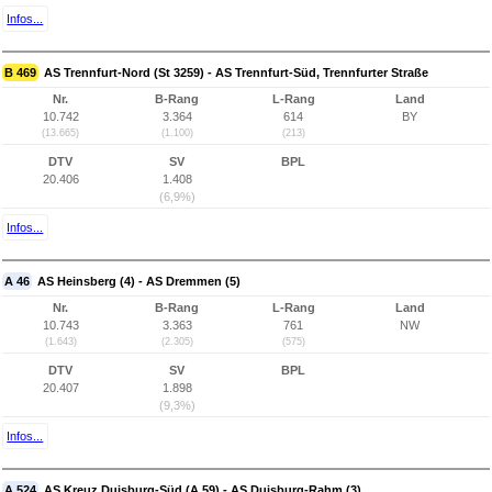
Infos...
B 469
AS Trennfurt-Nord (St 3259) - AS Trennfurt-Süd, Trennfurter Straße
Nr.
B-Rang
L-Rang
Land
10.742
3.364
614
BY
(13.665)
(1.100)
(213)
DTV
SV
BPL
20.406
1.408
(6,9%)
Infos...
A 46
AS Heinsberg (4) - AS Dremmen (5)
Nr.
B-Rang
L-Rang
Land
10.743
3.363
761
NW
(1.643)
(2.305)
(575)
DTV
SV
BPL
20.407
1.898
(9,3%)
Infos...
A 524
AS Kreuz Duisburg-Süd (A 59) - AS Duisburg-Rahm (3)