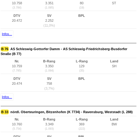
10.758
3.351
80
ST
(3.784)
(1.095)
(19)
DTV
SV
BPL
20.472
2.252
(11,0%)
Infos...
B 76
AS Schleswig-Gottorfer Damm - AS Schleswig-Friedrichsberg-Busdorfer
Straße (B 77)
Nr.
B-Rang
L-Rang
Land
10.759
3.350
129
SH
(7.795)
(1.094)
(35)
DTV
SV
BPL
20.474
758
(3,7%)
Infos...
B 33
nördl. Oberteuringen, Bitzenhofen (K 7734) - Ravensburg, Weststadt (L 288)
Nr.
B-Rang
L-Rang
Land
10.760
3.349
369
BW
(5.754)
(1.093)
(222)
DTV
SV
BPL