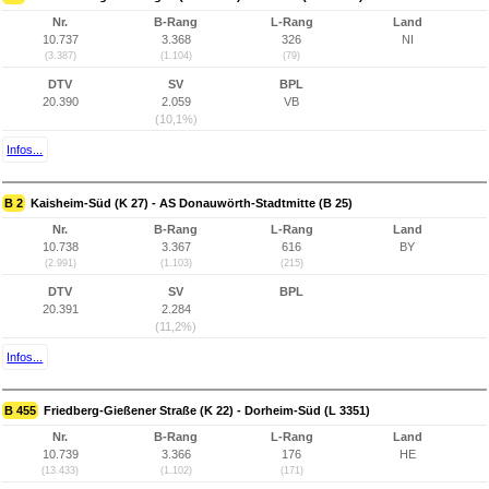
Nr.
B-Rang
L-Rang
Land
10.737
3.368
326
NI
(3.387)
(1.104)
(79)
DTV
SV
BPL
20.390
2.059
VB
(10,1%)
Infos...
B 2
Kaisheim-Süd (K 27) - AS Donauwörth-Stadtmitte (B 25)
Nr.
B-Rang
L-Rang
Land
10.738
3.367
616
BY
(2.991)
(1.103)
(215)
DTV
SV
BPL
20.391
2.284
(11,2%)
Infos...
B 455
Friedberg-Gießener Straße (K 22) - Dorheim-Süd (L 3351)
Nr.
B-Rang
L-Rang
Land
10.739
3.366
176
HE
(13.433)
(1.102)
(171)