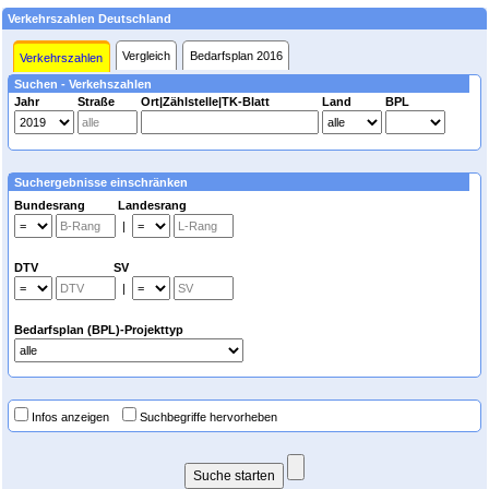
Verkehrszahlen Deutschland
Vergleich
Bedarfsplan 2016
Verkehrszahlen
Suchen - Verkehszahlen
Jahr
Straße
Ort|Zählstelle|TK-Blatt
Land
BPL
Suchergebnisse einschränken
Bundesrang Landesrang
|
DTV SV
|
Bedarfsplan (BPL)-Projekttyp
Infos anzeigen
Suchbegriffe hervorheben