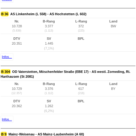
B 36
AS Linkenheim (L 558) - AS Hochstetten (L 602)
Nr.
B-Rang
L-Rang
Land
10.728
3.377
372
BW
(5.839)
(1.113)
(225)
DTV
SV
BPL
20.351
1.445
(7,1%)
Infos...
B 304
OD Vaterstetten, Möschenfelder Straße (EBE 17) - AS westl. Zorneding, Ri.
Harthausen (St 2081)
Nr.
B-Rang
L-Rang
Land
10.729
3.376
617
BY
(12.357)
(1.112)
(216)
DTV
SV
BPL
20.362
1.262
(6,2%)
Infos...
B 9
Mainz-Weisenau - AS Mainz-Laubenheim (A 60)