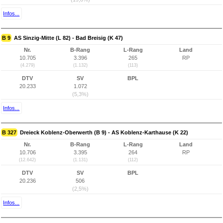
Infos...
B 9
AS Sinzig-Mitte (L 82) - Bad Breisig (K 47)
Nr.
B-Rang
L-Rang
Land
10.705
3.396
265
RP
(4.279)
(1.132)
(113)
DTV
SV
BPL
20.233
1.072
(5,3%)
Infos...
B 327
Dreieck Koblenz-Oberwerth (B 9) - AS Koblenz-Karthause (K 22)
Nr.
B-Rang
L-Rang
Land
10.706
3.395
264
RP
(12.642)
(1.131)
(112)
DTV
SV
BPL
20.236
506
(2,5%)
Infos...