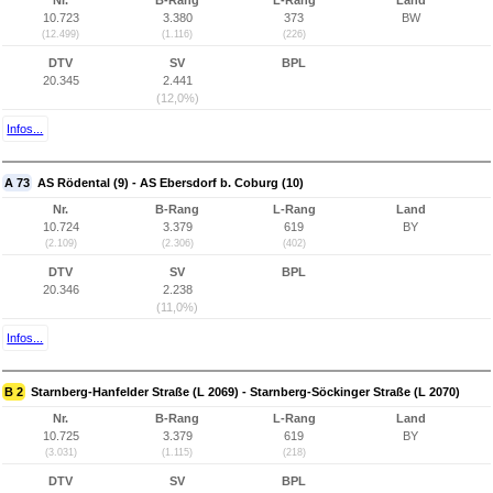
Nr.
B-Rang
L-Rang
Land
10.723
3.380
373
BW
(12.499)
(1.116)
(226)
DTV
SV
BPL
20.345
2.441
(12,0%)
Infos...
A 73
AS Rödental (9) - AS Ebersdorf b. Coburg (10)
Nr.
B-Rang
L-Rang
Land
10.724
3.379
619
BY
(2.109)
(2.306)
(402)
DTV
SV
BPL
20.346
2.238
(11,0%)
Infos...
B 2
Starnberg-Hanfelder Straße (L 2069) - Starnberg-Söckinger Straße (L 2070)
Nr.
B-Rang
L-Rang
Land
10.725
3.379
619
BY
(3.031)
(1.115)
(218)
DTV
SV
BPL