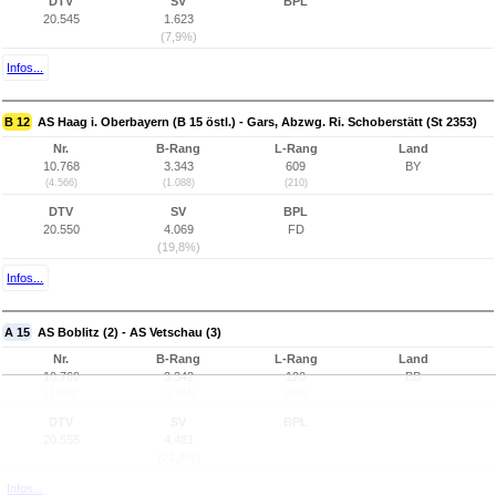
DTV
SV
BPL
20.545
1.623
(7,9%)
Infos...
B 12
AS Haag i. Oberbayern (B 15 östl.) - Gars, Abzwg. Ri. Schoberstätt (St 2353)
Nr.
B-Rang
L-Rang
Land
10.768
3.343
609
BY
(4.566)
(1.088)
(210)
DTV
SV
BPL
20.550
4.069
FD
(19,8%)
Infos...
A 15
AS Boblitz (2) - AS Vetschau (3)
Nr.
B-Rang
L-Rang
Land
10.769
3.342
120
BB
(1.048)
(2.294)
(102)
DTV
SV
BPL
20.555
4.481
(21,8%)
Infos...