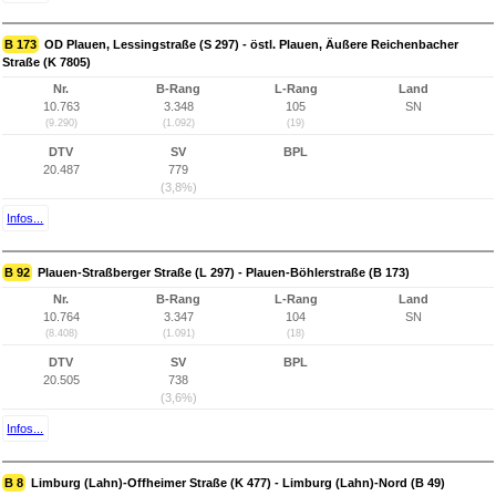
B 173
OD Plauen, Lessingstraße (S 297) - östl. Plauen, Äußere Reichenbacher
Straße (K 7805)
Nr.
B-Rang
L-Rang
Land
10.763
3.348
105
SN
(9.290)
(1.092)
(19)
DTV
SV
BPL
20.487
779
(3,8%)
Infos...
B 92
Plauen-Straßberger Straße (L 297) - Plauen-Böhlerstraße (B 173)
Nr.
B-Rang
L-Rang
Land
10.764
3.347
104
SN
(8.408)
(1.091)
(18)
DTV
SV
BPL
20.505
738
(3,6%)
Infos...
B 8
Limburg (Lahn)-Offheimer Straße (K 477) - Limburg (Lahn)-Nord (B 49)