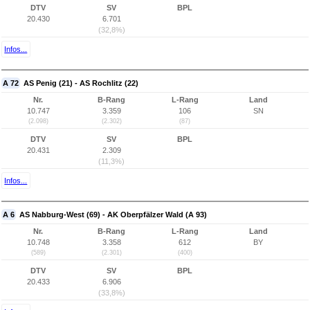
DTV
SV
BPL
20.430
6.701
(32,8%)
Infos...
A 72
AS Penig (21) - AS Rochlitz (22)
Nr.
B-Rang
L-Rang
Land
10.747
3.359
106
SN
(2.098)
(2.302)
(87)
DTV
SV
BPL
20.431
2.309
(11,3%)
Infos...
A 6
AS Nabburg-West (69) - AK Oberpfälzer Wald (A 93)
Nr.
B-Rang
L-Rang
Land
10.748
3.358
612
BY
(589)
(2.301)
(400)
DTV
SV
BPL
20.433
6.906
(33,8%)