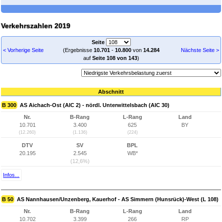
Verkehrszahlen 2019
Seite
< Vorherige Seite
(Ergebnisse
10.701
-
10.800
von
14.284
Nächste Seite >
auf
Seite 108 von 143
)
Abschnitt
B 300
AS Aichach-Ost (AIC 2) - nördl. Unterwittelsbach (AIC 30)
Nr.
B-Rang
L-Rang
Land
10.701
3.400
625
BY
(12.260)
(1.136)
(224)
DTV
SV
BPL
20.195
2.545
WB*
(12,6%)
Infos...
B 50
AS Nannhausen/Unzenberg, Kauerhof - AS Simmern (Hunsrück)-West (L 108)
Nr.
B-Rang
L-Rang
Land
10.702
3.399
266
RP