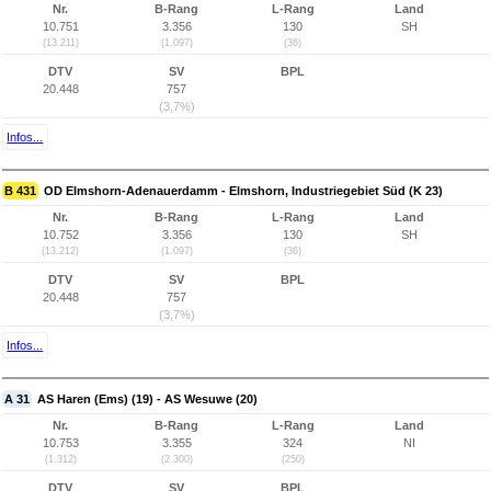
Nr.
B-Rang
L-Rang
Land
10.751
3.356
130
SH
(13.211)
(1.097)
(36)
DTV
SV
BPL
20.448
757
(3,7%)
Infos...
B 431
OD Elmshorn-Adenauerdamm - Elmshorn, Industriegebiet Süd (K 23)
Nr.
B-Rang
L-Rang
Land
10.752
3.356
130
SH
(13.212)
(1.097)
(36)
DTV
SV
BPL
20.448
757
(3,7%)
Infos...
A 31
AS Haren (Ems) (19) - AS Wesuwe (20)
Nr.
B-Rang
L-Rang
Land
10.753
3.355
324
NI
(1.312)
(2.300)
(250)
DTV
SV
BPL