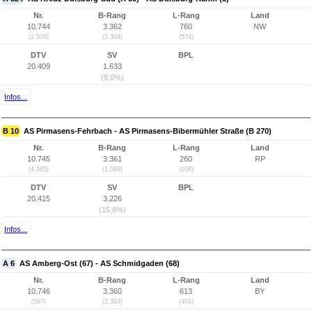
Nr.
B-Rang
L-Rang
Land
10.744
3.362
760
NW
(2.509)
(2.304)
(574)
DTV
SV
BPL
20.409
1.633
(8,0%)
Infos...
B 10
AS Pirmasens-Fehrbach - AS Pirmasens-Bibermühler Straße (B 270)
Nr.
B-Rang
L-Rang
Land
10.745
3.361
260
RP
(4.385)
(1.099)
(108)
DTV
SV
BPL
20.415
3.226
(15,8%)
Infos...
A 6
AS Amberg-Ost (67) - AS Schmidgaden (68)
Nr.
B-Rang
L-Rang
Land
10.746
3.360
613
BY
(587)
(2.303)
(401)