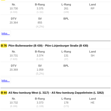
Nr.
B-Rang
L-Rang
Land
10.730
3.375
261
RP
(4.316)
(1.111)
(109)
DTV
SV
BPL
20.364
855
(4,2%)
Infos...
B 76
Plön-Bullenwarder (B 430) - Plön-Lütjenburger Straße (B 430)
Nr.
B-Rang
L-Rang
Land
10.731
3.374
131
SH
(7.820)
(1.110)
(37)
DTV
SV
BPL
20.369
1.059
(5,2%)
Infos...
B 44
AS Neu-Isenburg-West (L 3117) - AS Neu-Isenburg-Zeppelinheim (L 3262)
Nr.
B-Rang
L-Rang
Land
10.732
3.373
178
HE
(6.189)
(1.109)
(173)