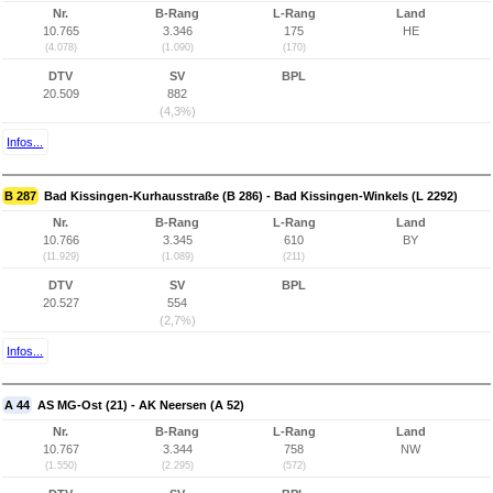
Nr.
B-Rang
L-Rang
Land
10.765
3.346
175
HE
(4.078)
(1.090)
(170)
DTV
SV
BPL
20.509
882
(4,3%)
Infos...
B 287
Bad Kissingen-Kurhausstraße (B 286) - Bad Kissingen-Winkels (L 2292)
Nr.
B-Rang
L-Rang
Land
10.766
3.345
610
BY
(11.929)
(1.089)
(211)
DTV
SV
BPL
20.527
554
(2,7%)
Infos...
A 44
AS MG-Ost (21) - AK Neersen (A 52)
Nr.
B-Rang
L-Rang
Land
10.767
3.344
758
NW
(1.550)
(2.295)
(572)