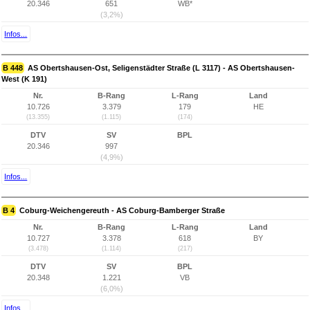
20.346
651
WB*
(3,2%)
Infos...
B 448
AS Obertshausen-Ost, Seligenstädter Straße (L 3117) - AS Obertshausen-
West (K 191)
Nr.
B-Rang
L-Rang
Land
10.726
3.379
179
HE
(13.355)
(1.115)
(174)
DTV
SV
BPL
20.346
997
(4,9%)
Infos...
B 4
Coburg-Weichengereuth - AS Coburg-Bamberger Straße
Nr.
B-Rang
L-Rang
Land
10.727
3.378
618
BY
(3.478)
(1.114)
(217)
DTV
SV
BPL
20.348
1.221
VB
(6,0%)
Infos...