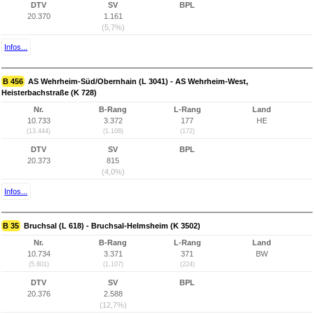
DTV
SV
BPL
20.370
1.161
(5,7%)
Infos...
B 456
AS Wehrheim-Süd/Obernhain (L 3041) - AS Wehrheim-West,
Heisterbachstraße (K 728)
Nr.
B-Rang
L-Rang
Land
10.733
3.372
177
HE
(13.444)
(1.108)
(172)
DTV
SV
BPL
20.373
815
(4,0%)
Infos...
B 35
Bruchsal (L 618) - Bruchsal-Helmsheim (K 3502)
Nr.
B-Rang
L-Rang
Land
10.734
3.371
371
BW
(5.801)
(1.107)
(224)
DTV
SV
BPL
20.376
2.588
(12,7%)