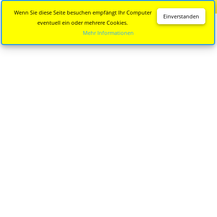
Diese Seite wird nicht mehr aktualisiert.
Zur neuen Seite
Wenn Sie diese Seite besuchen empfängt Ihr Computer
Einverstanden
eventuell ein oder mehrere Cookies.
Mehr Informationen