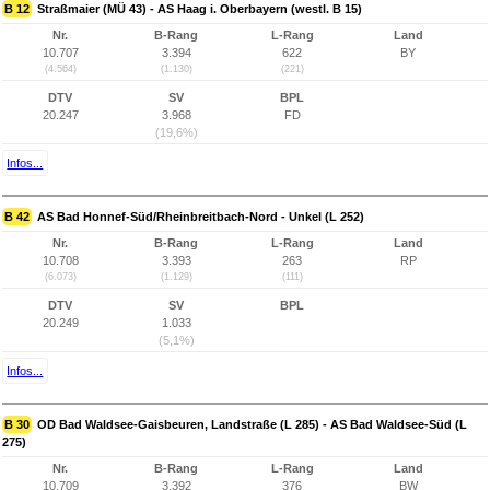
B 12
Straßmaier (MÜ 43) - AS Haag i. Oberbayern (westl. B 15)
Nr.
B-Rang
L-Rang
Land
10.707
3.394
622
BY
(4.564)
(1.130)
(221)
DTV
SV
BPL
20.247
3.968
FD
(19,6%)
Infos...
B 42
AS Bad Honnef-Süd/Rheinbreitbach-Nord - Unkel (L 252)
Nr.
B-Rang
L-Rang
Land
10.708
3.393
263
RP
(6.073)
(1.129)
(111)
DTV
SV
BPL
20.249
1.033
(5,1%)
Infos...
B 30
OD Bad Waldsee-Gaisbeuren, Landstraße (L 285) - AS Bad Waldsee-Süd (L
275)
Nr.
B-Rang
L-Rang
Land
10.709
3.392
376
BW