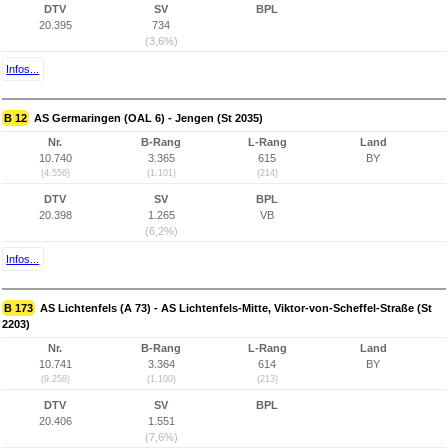
DTV
SV
BPL
20.395
734
(3,6%)
Infos...
B 12
AS Germaringen (OAL 6) - Jengen (St 2035)
Nr.
B-Rang
L-Rang
Land
10.740
3.365
615
BY
(4.556)
(1.101)
(214)
DTV
SV
BPL
20.398
1.265
VB
(6,2%)
Infos...
B 173
AS Lichtenfels (A 73) - AS Lichtenfels-Mitte, Viktor-von-Scheffel-Straße (St
2203)
Nr.
B-Rang
L-Rang
Land
10.741
3.364
614
BY
(9.258)
(1.100)
(213)
DTV
SV
BPL
20.406
1.551
(7,6%)