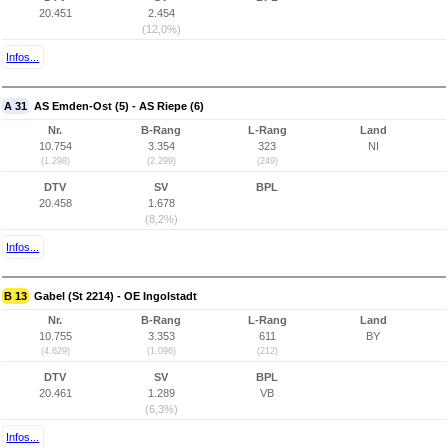
20.451
2.454
(12,0%)
Infos...
A 31
AS Emden-Ost (5) - AS Riepe (6)
Nr.
B-Rang
L-Rang
Land
10.754
3.354
323
NI
(1.298)
(2.299)
(249)
DTV
SV
BPL
20.458
1.678
(8,2%)
Infos...
B 13
Gabel (St 2214) - OE Ingolstadt
Nr.
B-Rang
L-Rang
Land
10.755
3.353
611
BY
(4.629)
(1.096)
(212)
DTV
SV
BPL
20.461
1.289
VB
(6,3%)
Infos...