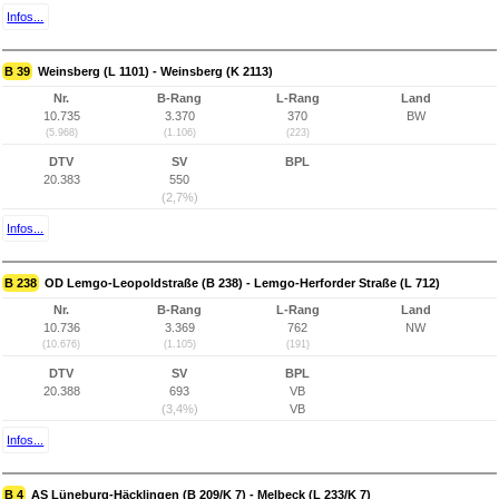
Infos...
B 39
Weinsberg (L 1101) - Weinsberg (K 2113)
Nr.
B-Rang
L-Rang
Land
10.735
3.370
370
BW
(5.968)
(1.106)
(223)
DTV
SV
BPL
20.383
550
(2,7%)
Infos...
B 238
OD Lemgo-Leopoldstraße (B 238) - Lemgo-Herforder Straße (L 712)
Nr.
B-Rang
L-Rang
Land
10.736
3.369
762
NW
(10.676)
(1.105)
(191)
DTV
SV
BPL
20.388
693
VB
(3,4%)
VB
Infos...
B 4
AS Lüneburg-Häcklingen (B 209/K 7) - Melbeck (L 233/K 7)