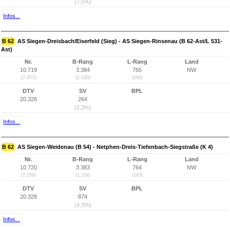
(7,5%)
Infos...
B 62
AS Siegen-Dreisbach/Eiserfeld (Sieg) - AS Siegen-Rinsenau (B 62-Ast/L 531-
Ast)
Nr.
B-Rang
L-Rang
Land
10.719
3.384
765
NW
(7.257)
(1.120)
(194)
DTV
SV
BPL
20.326
264
(1,3%)
Infos...
B 62
AS Siegen-Weidenau (B 54) - Netphen-Dreis-Tiefenbach-Siegstraße (K 4)
Nr.
B-Rang
L-Rang
Land
10.720
3.383
764
NW
(7.259)
(1.119)
(193)
DTV
SV
BPL
20.328
874
(4,3%)
Infos...