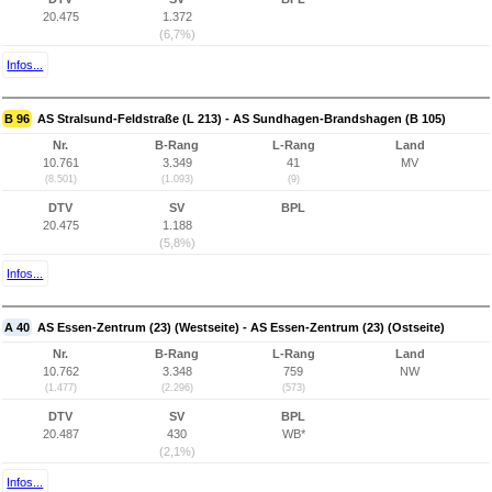
20.475
1.372
(6,7%)
Infos...
B 96
AS Stralsund-Feldstraße (L 213) - AS Sundhagen-Brandshagen (B 105)
Nr.
B-Rang
L-Rang
Land
10.761
3.349
41
MV
(8.501)
(1.093)
(9)
DTV
SV
BPL
20.475
1.188
(5,8%)
Infos...
A 40
AS Essen-Zentrum (23) (Westseite) - AS Essen-Zentrum (23) (Ostseite)
Nr.
B-Rang
L-Rang
Land
10.762
3.348
759
NW
(1.477)
(2.296)
(573)
DTV
SV
BPL
20.487
430
WB*
(2,1%)
Infos...