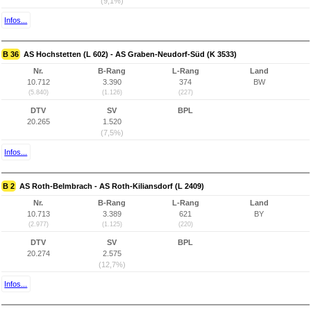
(9,1%)
Infos...
B 36
AS Hochstetten (L 602) - AS Graben-Neudorf-Süd (K 3533)
Nr.
B-Rang
L-Rang
Land
10.712
3.390
374
BW
(5.840)
(1.126)
(227)
DTV
SV
BPL
20.265
1.520
(7,5%)
Infos...
B 2
AS Roth-Belmbrach - AS Roth-Kiliansdorf (L 2409)
Nr.
B-Rang
L-Rang
Land
10.713
3.389
621
BY
(2.977)
(1.125)
(220)
DTV
SV
BPL
20.274
2.575
(12,7%)
Infos...