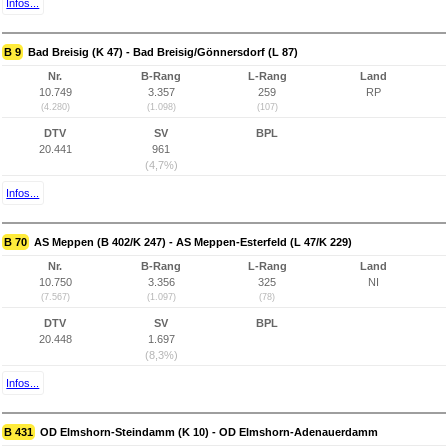
Infos...
B 9
Bad Breisig (K 47) - Bad Breisig/Gönnersdorf (L 87)
Nr.
B-Rang
L-Rang
Land
10.749
3.357
259
RP
(4.280)
(1.098)
(107)
DTV
SV
BPL
20.441
961
(4,7%)
Infos...
B 70
AS Meppen (B 402/K 247) - AS Meppen-Esterfeld (L 47/K 229)
Nr.
B-Rang
L-Rang
Land
10.750
3.356
325
NI
(7.567)
(1.097)
(78)
DTV
SV
BPL
20.448
1.697
(8,3%)
Infos...
B 431
OD Elmshorn-Steindamm (K 10) - OD Elmshorn-Adenauerdamm