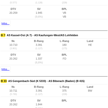
(5.577)
(1.128)
(229)
DTV
SV
BPL
20.259
1.945
VB
(9,6%)
VB
Infos...
B 7
AS Kassel-Ost (A 7) - AS Kaufungen-West/AS Lohfelden
Nr.
B-Rang
L-Rang
Land
10.710
3.391
180
HE
(3.901)
(1.127)
(175)
DTV
SV
BPL
20.262
1.337
FD
(6,6%)
Infos...
B 33
AS Gengenbach-Süd (K 5333) - AS Biberach (Baden) (B 415)
Nr.
B-Rang
L-Rang
Land
10.711
3.391
375
BW
(5.730)
(1.127)
(228)
DTV
SV
BPL
20.262
1.844