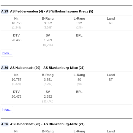
A 29
AS Fedderwarden (4) - AS Wilhelmshavener Kreuz (5)
Nr.
B-Rang
L-Rang
Land
10.756
3.352
322
NI
(1.248)
(2.298)
(248)
DTV
SV
BPL
20.466
1.269
(6,2%)
Infos...
A 36
AS Halberstadt (20) - AS Blankenburg-Mitte (21)
Nr.
B-Rang
L-Rang
Land
10.757
3.351
80
ST
(1.379)
(2.297)
(68)
DTV
SV
BPL
20.472
2.252
(11,0%)
Infos...
A 36
AS Halberstadt (20) - AS Blankenburg-Mitte (21)
Nr.
B-Rang
L-Rang
Land