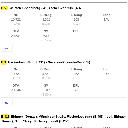
B 57
Würselen-Scherberg - AS Aachen-Zentrum (A 4)
Nr.
B-Rang
L-Rang
Land
10.721
3.382
763
NW
(7.061)
(1.118)
(192)
DTV
SV
BPL
20.334
630
(3,1%)
Infos...
B 9
Nackenheim-Süd (L 431) - Nierstein-Rheinstraße (K 45)
Nr.
B-Rang
L-Rang
Land
10.722
3.381
262
RP
(4.320)
(1.117)
(110)
DTV
SV
BPL
20.344
1.017
VB
(5,0%)
Infos...
B 311
Ehingen (Donau), Münsinger Straße, Fischerkreuzung (B 465) - östl. Ehingen
(Donau), Neue Steige, Ri. Nasgenstadt (L 259)