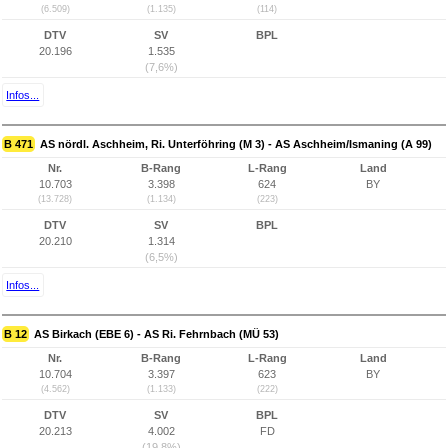
(6.509)
(1.135)
(114)
DTV
SV
BPL
20.196
1.535
(7,6%)
Infos...
B 471
AS nördl. Aschheim, Ri. Unterföhring (M 3) - AS Aschheim/Ismaning (A 99)
Nr.
B-Rang
L-Rang
Land
10.703
3.398
624
BY
(13.728)
(1.134)
(223)
DTV
SV
BPL
20.210
1.314
(6,5%)
Infos...
B 12
AS Birkach (EBE 6) - AS Ri. Fehrnbach (MÜ 53)
Nr.
B-Rang
L-Rang
Land
10.704
3.397
623
BY
(4.562)
(1.133)
(222)
DTV
SV
BPL
20.213
4.002
FD
(19,8%)