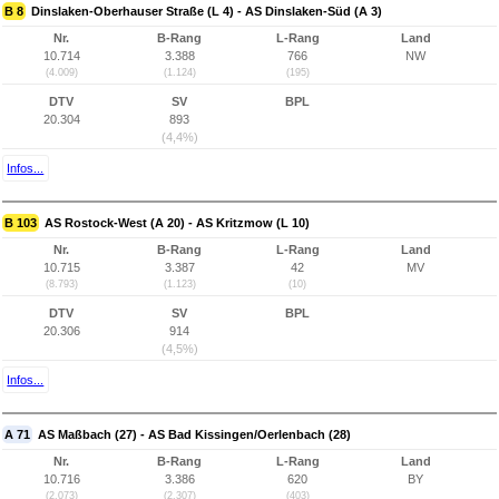
B 8
Dinslaken-Oberhauser Straße (L 4) - AS Dinslaken-Süd (A 3)
Nr.
B-Rang
L-Rang
Land
10.714
3.388
766
NW
(4.009)
(1.124)
(195)
DTV
SV
BPL
20.304
893
(4,4%)
Infos...
B 103
AS Rostock-West (A 20) - AS Kritzmow (L 10)
Nr.
B-Rang
L-Rang
Land
10.715
3.387
42
MV
(8.793)
(1.123)
(10)
DTV
SV
BPL
20.306
914
(4,5%)
Infos...
A 71
AS Maßbach (27) - AS Bad Kissingen/Oerlenbach (28)
Nr.
B-Rang
L-Rang
Land
10.716
3.386
620
BY
(2.073)
(2.307)
(403)