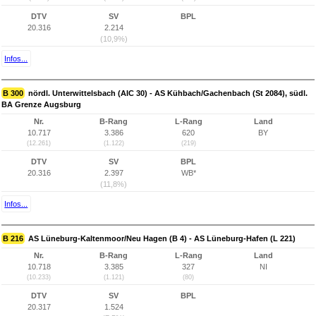
DTV
SV
BPL
20.316
2.214
(10,9%)
Infos...
B 300
nördl. Unterwittelsbach (AIC 30) - AS Kühbach/Gachenbach (St 2084), südl.
BA Grenze Augsburg
Nr.
B-Rang
L-Rang
Land
10.717
3.386
620
BY
(12.261)
(1.122)
(219)
DTV
SV
BPL
20.316
2.397
WB*
(11,8%)
Infos...
B 216
AS Lüneburg-Kaltenmoor/Neu Hagen (B 4) - AS Lüneburg-Hafen (L 221)
Nr.
B-Rang
L-Rang
Land
10.718
3.385
327
NI
(10.233)
(1.121)
(80)
DTV
SV
BPL
20.317
1.524