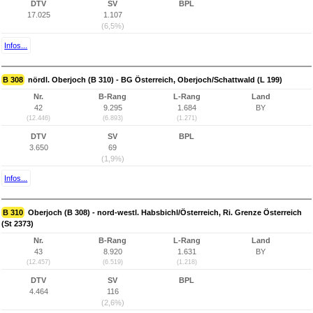
DTV
SV
BPL
17.025
1.107
(6,5%)
Infos...
B 308
nördl. Oberjoch (B 310) - BG Österreich, Oberjoch/Schattwald (L 199)
Nr.
B-Rang
L-Rang
Land
42
9.295
1.684
BY
(12.446)
(6.893)
(1.271)
DTV
SV
BPL
3.650
69
(1,9%)
Infos...
B 310
Oberjoch (B 308) - nord-westl. Habsbichl/Österreich, Ri. Grenze Österreich
(St 2373)
Nr.
B-Rang
L-Rang
Land
43
8.920
1.631
BY
(12.457)
(6.519)
(1.218)
DTV
SV
BPL
4.464
116
(2,6%)