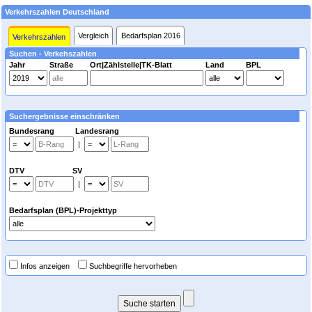
Verkehrszahlen Deutschland
Vergleich
Bedarfsplan 2016
Verkehrszahlen
Suchen - Verkehszahlen
Jahr
Straße
Ort|Zählstelle|TK-Blatt
Land
BPL
Suchergebnisse einschränken
Bundesrang Landesrang
|
DTV SV
|
Bedarfsplan (BPL)-Projekttyp
Infos anzeigen
Suchbegriffe hervorheben