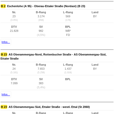
B 2
Eschenlohe (A 95) - Oberau-Ettaler Straße (Nordast) (B 23)
Nr.
B-Rang
L-Rang
Land
23
3.174
569
BY
(3.051)
(958)
(178)
DTV
SV
BPL
21.828
982
WB*
(4,5%)
FD
Infos...
B 23
AS Oberammergau-Nord, Rottenbucher Straße - AS Oberammergau-Süd,
Ettaler Straße
Nr.
B-Rang
L-Rang
Land
24
7.653
1.437
BY
(5.181)
(5.258)
(1.024)
DTV
SV
BPL
7.099
383
(5,4%)
Infos...
B 23
AS Oberammergau-Süd, Ettaler Straße - westl. Ettal (St 2060)
Nr.
B-Rang
L-Rang
Land