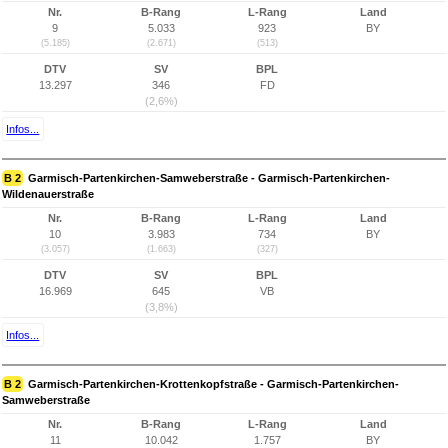
Nr.
B-Rang
L-Rang
Land
9
5.033
923
BY
(5.185)
(2.671)
(513)
DTV
SV
BPL
13.297
346
FD
(2,6%)
Infos...
B 2
Garmisch-Partenkirchen-Samweberstraße - Garmisch-Partenkirchen-
Wildenauerstraße
Nr.
B-Rang
L-Rang
Land
10
3.983
734
BY
(3.057)
(1.663)
(327)
DTV
SV
BPL
16.969
645
VB
(3,8%)
Infos...
B 2
Garmisch-Partenkirchen-Krottenkopfstraße - Garmisch-Partenkirchen-
Samweberstraße
Nr.
B-Rang
L-Rang
Land
11
10.042
1.757
BY