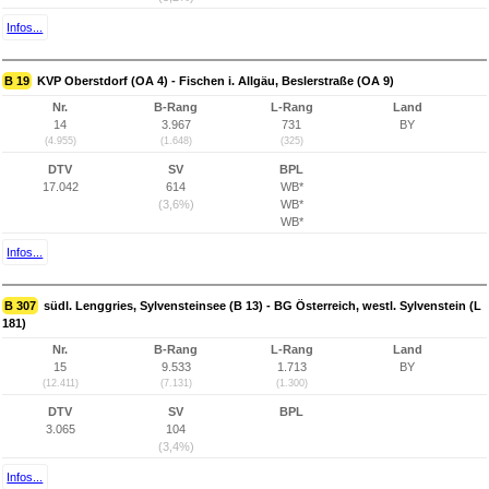
Infos...
B 19
KVP Oberstdorf (OA 4) - Fischen i. Allgäu, Beslerstraße (OA 9)
Nr.
B-Rang
L-Rang
Land
14
3.967
731
BY
(4.955)
(1.648)
(325)
DTV
SV
BPL
17.042
614
WB*
(3,6%)
WB*
WB*
Infos...
B 307
südl. Lenggries, Sylvensteinsee (B 13) - BG Österreich, westl. Sylvenstein (L
181)
Nr.
B-Rang
L-Rang
Land
15
9.533
1.713
BY
(12.411)
(7.131)
(1.300)
DTV
SV
BPL
3.065
104
(3,4%)
Infos...