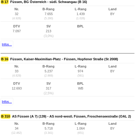
B 17
Füssen, BG Österreich - südl. Schwangau (B 16)
Nr.
B-Rang
L-Rang
Land
32
7.655
1.439
BY
(4.926)
(5.260)
(1.026)
DTV
SV
BPL
7.097
213
(3,0%)
Infos...
B 16
Füssen, Kaiser-Maximilian-Platz - Füssen, Hopfener Straße (St 2008)
Nr.
B-Rang
L-Rang
Land
33
5.237
974
BY
(4.829)
(2.869)
(561)
DTV
SV
BPL
12.693
317
WB
(2,5%)
Infos...
B 310
AS Füssen (A 7) (139) - AS nord-westl. Füssen, Froschenseestraße (OAL 2)
Nr.
B-Rang
L-Rang
Land
34
5.718
1.064
BY
(12.462)
(3.341)
(651)