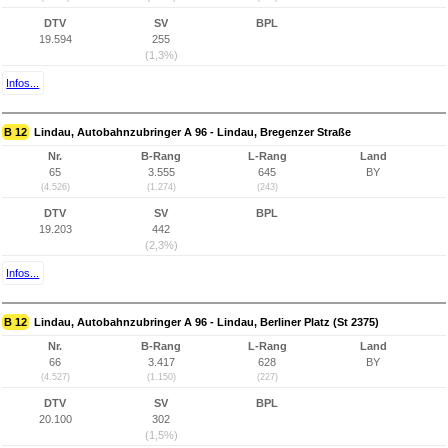
DTV
SV
BPL
19.594
255
(1,3%)
Infos...
B 12
Lindau, Autobahnzubringer A 96 - Lindau, Bregenzer Straße
Nr.
B-Rang
L-Rang
Land
65
3.555
645
BY
(4.526)
(1.274)
(243)
DTV
SV
BPL
19.203
442
(2,3%)
Infos...
B 12
Lindau, Autobahnzubringer A 96 - Lindau, Berliner Platz (St 2375)
Nr.
B-Rang
L-Rang
Land
66
3.417
628
BY
(4.527)
(1.150)
(227)
DTV
SV
BPL
20.100
302
(1,5%)