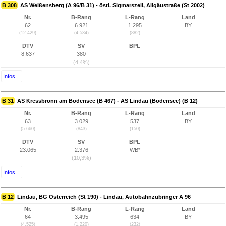
B 308
AS Weißensberg (A 96/B 31) - östl. Sigmarszell, Allgäustraße (St 2002)
Nr.
B-Rang
L-Rang
Land
62
6.921
1.295
BY
(12.429)
(4.534)
(882)
DTV
SV
BPL
8.637
380
(4,4%)
Infos...
B 31
AS Kressbronn am Bodensee (B 467) - AS Lindau (Bodensee) (B 12)
Nr.
B-Rang
L-Rang
Land
63
3.029
537
BY
(5.660)
(843)
(150)
DTV
SV
BPL
23.065
2.376
WB*
(10,3%)
Infos...
B 12
Lindau, BG Österreich (St 190) - Lindau, Autobahnzubringer A 96
Nr.
B-Rang
L-Rang
Land
64
3.495
634
BY
(4.525)
(1.220)
(232)