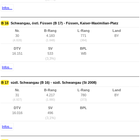
Infos...
B 16
Schwangau, östl. Füssen (B 17) - Füssen, Kaiser-Maximilian-Platz
Nr.
B-Rang
L-Rang
Land
30
4.183
771
BY
(4.828)
(1.848)
(364)
DTV
SV
BPL
16.151
533
WB
(3,3%)
Infos...
B 17
südl. Schwangau (B 16) - südl. Schwangau (St 2008)
Nr.
B-Rang
L-Rang
Land
31
4.217
780
BY
(4.927)
(1.880)
(373)
DTV
SV
BPL
16.016
496
(3,1%)
Infos...