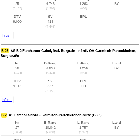
25
6.746
1.263
BY
(5.182)
(4.360)
(850)
DTV
SV
BPL
9.009
414
(4,6%)
Infos...
B 23
AS B 2 Farchanter Gabel, östl. Burgrain - nördl. OA Garmisch-Partenkirchen,
Burgstraße
Nr.
B-Rang
L-Rang
Land
26
6.698
1.256
BY
(5.184)
(4.313)
(843)
DTV
SV
BPL
9.113
337
FD
(3,7%)
Infos...
B 2
AS Farchant-Nord - Garmisch-Partenkirchen-Mitte (B 23)
Nr.
B-Rang
L-Rang
Land
27
10.042
1.757
BY
(3.054)
(7.638)
(1.344)