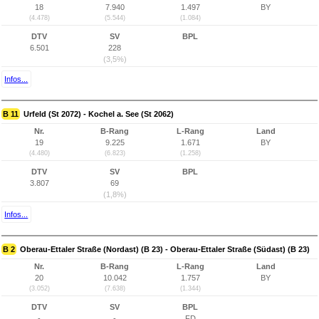
18
7.940
1.497
BY
(4.478)
(5.544)
(1.084)
DTV
SV
BPL
6.501
228
(3,5%)
Infos...
B 11
Urfeld (St 2072) - Kochel a. See (St 2062)
Nr.
B-Rang
L-Rang
Land
19
9.225
1.671
BY
(4.480)
(6.823)
(1.258)
DTV
SV
BPL
3.807
69
(1,8%)
Infos...
B 2
Oberau-Ettaler Straße (Nordast) (B 23) - Oberau-Ettaler Straße (Südast) (B 23)
Nr.
B-Rang
L-Rang
Land
20
10.042
1.757
BY
(3.052)
(7.638)
(1.344)
DTV
SV
BPL
-
-
FD