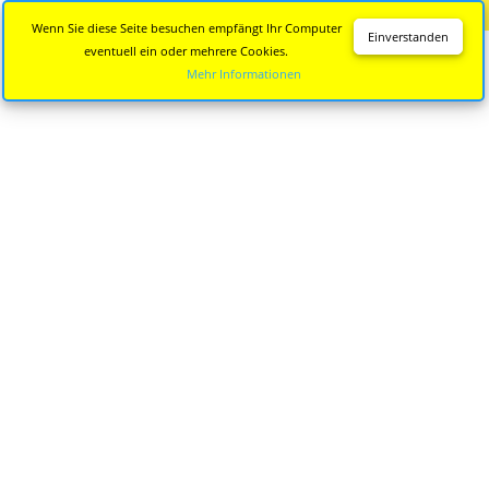
Diese Seite wird nicht mehr aktualisiert.
Zur neuen Seite
Wenn Sie diese Seite besuchen empfängt Ihr Computer
Einverstanden
eventuell ein oder mehrere Cookies.
Mehr Informationen