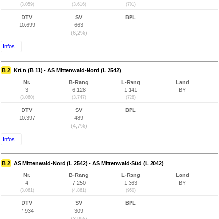
(3.059)
(3.616)
(701)
DTV
SV
BPL
10.699
663
(6,2%)
Infos...
B 2
Krün (B 11) - AS Mittenwald-Nord (L 2542)
Nr.
B-Rang
L-Rang
Land
3
6.128
1.141
BY
(3.060)
(3.747)
(728)
DTV
SV
BPL
10.397
489
(4,7%)
Infos...
B 2
AS Mittenwald-Nord (L 2542) - AS Mittenwald-Süd (L 2042)
Nr.
B-Rang
L-Rang
Land
4
7.250
1.363
BY
(3.061)
(4.861)
(950)
DTV
SV
BPL
7.934
309
(3,9%)