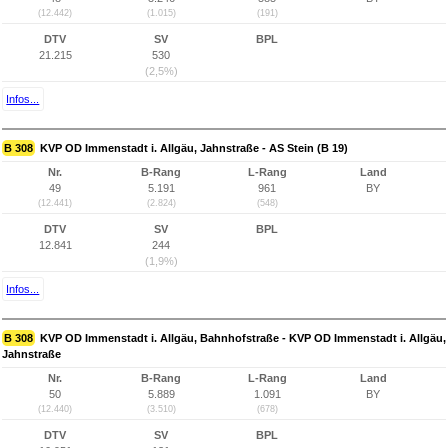
(12.442)
(1.015)
(191)
DTV
SV
BPL
21.215
530
(2,5%)
Infos...
B 308
KVP OD Immenstadt i. Allgäu, Jahnstraße - AS Stein (B 19)
Nr.
B-Rang
L-Rang
Land
49
5.191
961
BY
(12.441)
(2.824)
(548)
DTV
SV
BPL
12.841
244
(1,9%)
Infos...
B 308
KVP OD Immenstadt i. Allgäu, Bahnhofstraße - KVP OD Immenstadt i. Allgäu,
Jahnstraße
Nr.
B-Rang
L-Rang
Land
50
5.889
1.091
BY
(12.440)
(3.510)
(678)
DTV
SV
BPL