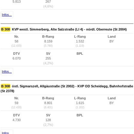
5.813
267
(4,6%)
Infos...
B 308
KVP westl. Simmerberg, Alte Salzstraße (LI 4) - nördl. Oberreute (St 2004)
Nr.
B-Rang
L-Rang
Land
58
8.159
1.532
BY
(12.435)
(5.760)
(1.119)
DTV
SV
BPL
6.070
255
(4,2%)
Infos...
B 308
östl. Sigmarszell, Allgäustraße (St 2002) - KVP OD Scheidegg, Bahnhofstraße
(St 2378)
Nr.
B-Rang
L-Rang
Land
59
8.801
1.615
BY
(12.430)
(6.401)
(1.202)
DTV
SV
BPL
4.730
128
(2,7%)
Infos...