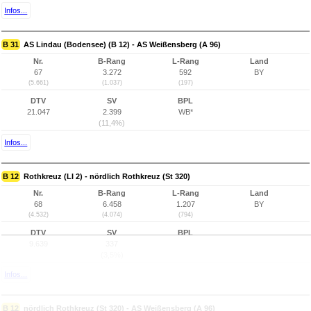
Infos...
B 31
AS Lindau (Bodensee) (B 12) - AS Weißensberg (A 96)
Nr.
B-Rang
L-Rang
Land
67
3.272
592
BY
(5.661)
(1.037)
(197)
DTV
SV
BPL
21.047
2.399
WB*
(11,4%)
Infos...
B 12
Rothkreuz (LI 2) - nördlich Rothkreuz (St 320)
Nr.
B-Rang
L-Rang
Land
68
6.458
1.207
BY
(4.532)
(4.074)
(794)
DTV
SV
BPL
9.639
337
(3,5%)
Infos...
B 12
nördlich Rothkreuz (St 320) - AS Weißensberg (A 96)