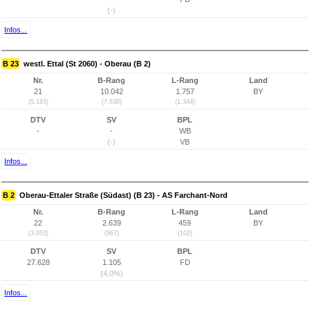
(-)
Infos...
B 23
westl. Ettal (St 2060) - Oberau (B 2)
Nr.
B-Rang
L-Rang
Land
21
10.042
1.757
BY
(5.183)
(7.638)
(1.344)
DTV
SV
BPL
-
-
WB
(-)
VB
Infos...
B 2
Oberau-Ettaler Straße (Südast) (B 23) - AS Farchant-Nord
Nr.
B-Rang
L-Rang
Land
22
2.639
459
BY
(3.053)
(567)
(102)
DTV
SV
BPL
27.628
1.105
FD
(4,0%)
Infos...