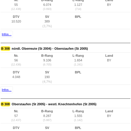
Nr.
B-Rang
L-Rang
Land
55
6.074
1.127
BY
(12.438)
(3.693)
(714)
DTV
SV
BPL
10.520
389
(3,7%)
Infos...
B 308
nördl. Oberreute (St 2004) - Oberstaufen (St 2005)
Nr.
B-Rang
L-Rang
Land
56
9.106
1.654
BY
(12.436)
(6.705)
(1.241)
DTV
SV
BPL
4.048
190
(4,7%)
Infos...
B 308
Oberstaufen (St 2005) - westl. Knechtenhofen (St 2005)
Nr.
B-Rang
L-Rang
Land
57
8.287
1.555
BY
(12.437)
(5.887)
(1.142)
DTV
SV
BPL