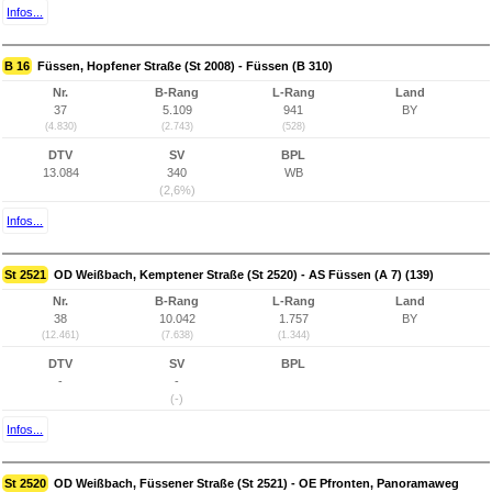
Infos...
B 16
Füssen, Hopfener Straße (St 2008) - Füssen (B 310)
Nr.
B-Rang
L-Rang
Land
37
5.109
941
BY
(4.830)
(2.743)
(528)
DTV
SV
BPL
13.084
340
WB
(2,6%)
Infos...
St 2521
OD Weißbach, Kemptener Straße (St 2520) - AS Füssen (A 7) (139)
Nr.
B-Rang
L-Rang
Land
38
10.042
1.757
BY
(12.461)
(7.638)
(1.344)
DTV
SV
BPL
-
-
(-)
Infos...
St 2520
OD Weißbach, Füssener Straße (St 2521) - OE Pfronten, Panoramaweg