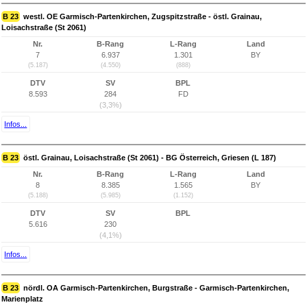
B 23
westl. OE Garmisch-Partenkirchen, Zugspitzstraße - östl. Grainau,
Loisachstraße (St 2061)
Nr.
B-Rang
L-Rang
Land
7
6.937
1.301
BY
(5.187)
(4.550)
(888)
DTV
SV
BPL
8.593
284
FD
(3,3%)
Infos...
B 23
östl. Grainau, Loisachstraße (St 2061) - BG Österreich, Griesen (L 187)
Nr.
B-Rang
L-Rang
Land
8
8.385
1.565
BY
(5.188)
(5.985)
(1.152)
DTV
SV
BPL
5.616
230
(4,1%)
Infos...
B 23
nördl. OA Garmisch-Partenkirchen, Burgstraße - Garmisch-Partenkirchen,
Marienplatz