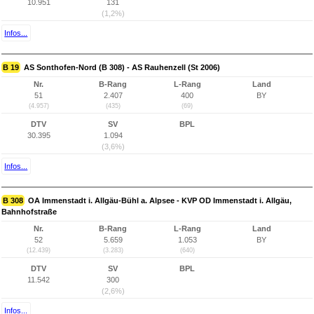
10.951
131
(1,2%)
Infos...
B 19
AS Sonthofen-Nord (B 308) - AS Rauhenzell (St 2006)
Nr.
B-Rang
L-Rang
Land
51
2.407
400
BY
(4.957)
(435)
(69)
DTV
SV
BPL
30.395
1.094
(3,6%)
Infos...
B 308
OA Immenstadt i. Allgäu-Bühl a. Alpsee - KVP OD Immenstadt i. Allgäu,
Bahnhofstraße
Nr.
B-Rang
L-Rang
Land
52
5.659
1.053
BY
(12.439)
(3.283)
(640)
DTV
SV
BPL
11.542
300
(2,6%)
Infos...