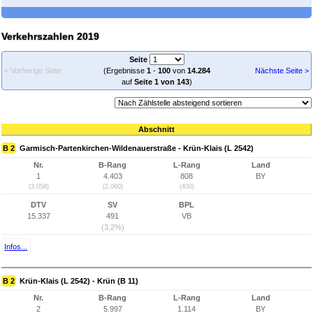
Verkehrszahlen 2019
Seite
< Vorherige Seite
(Ergebnisse
1
-
100
von
14.284
Nächste Seite >
auf
Seite 1 von 143
)
Abschnitt
B 2
Garmisch-Partenkirchen-Wildenauerstraße - Krün-Klais (L 2542)
Nr.
B-Rang
L-Rang
Land
1
4.403
808
BY
(3.058)
(2.060)
(400)
DTV
SV
BPL
15.337
491
VB
(3,2%)
Infos...
B 2
Krün-Klais (L 2542) - Krün (B 11)
Nr.
B-Rang
L-Rang
Land
2
5.997
1.114
BY