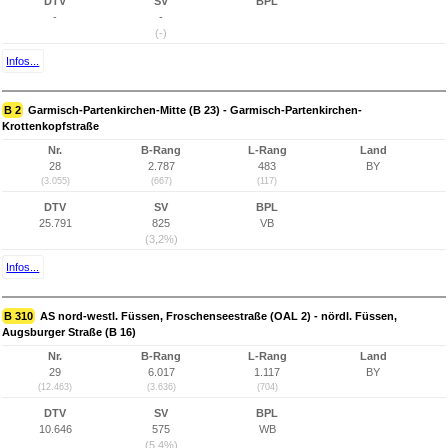
DTV
SV
BPL
-
-
(-)
Infos...
B 2
Garmisch-Partenkirchen-Mitte (B 23) - Garmisch-Partenkirchen-
Krottenkopfstraße
Nr.
B-Rang
L-Rang
Land
28
2.787
483
BY
(3.055)
(667)
(117)
DTV
SV
BPL
25.791
825
VB
(3,2%)
Infos...
B 310
AS nord-westl. Füssen, Froschenseestraße (OAL 2) - nördl. Füssen,
Augsburger Straße (B 16)
Nr.
B-Rang
L-Rang
Land
29
6.017
1.117
BY
(12.463)
(3.636)
(704)
DTV
SV
BPL
10.646
575
WB
(5,4%)