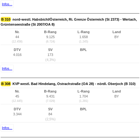
Infos...
B 310
nord-westl. Habsbichl/Österreich, Ri. Grenze Österreich (St 2373) - Wertach,
Grüntenseestraße (St 2007/OA 8)
Nr.
B-Rang
L-Rang
Land
44
9.125
1.658
BY
(12.458)
(6.724)
(1.245)
DTV
SV
BPL
4.016
173
(4,3%)
Infos...
B 308
KVP westl. Bad Hindelang, Ostrachstraße (OA 28) - nördl. Oberjoch (B 310)
Nr.
B-Rang
L-Rang
Land
45
9.431
1.704
BY
(12.445)
(7.029)
(1.291)
DTV
SV
BPL
3.344
84
(2,5%)
Infos...