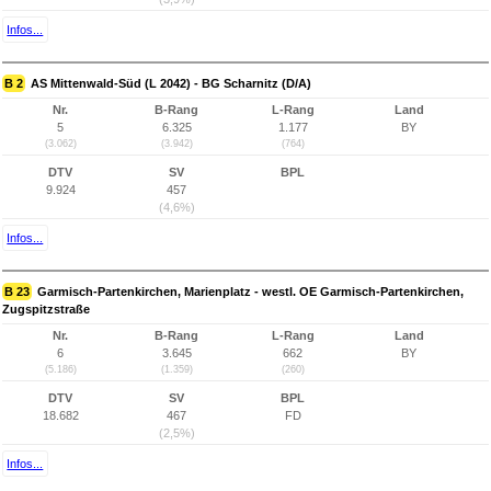
Infos...
B 2
AS Mittenwald-Süd (L 2042) - BG Scharnitz (D/A)
Nr.
B-Rang
L-Rang
Land
5
6.325
1.177
BY
(3.062)
(3.942)
(764)
DTV
SV
BPL
9.924
457
(4,6%)
Infos...
B 23
Garmisch-Partenkirchen, Marienplatz - westl. OE Garmisch-Partenkirchen,
Zugspitzstraße
Nr.
B-Rang
L-Rang
Land
6
3.645
662
BY
(5.186)
(1.359)
(260)
DTV
SV
BPL
18.682
467
FD
(2,5%)
Infos...