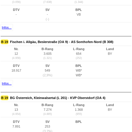
(3.056)
(7.638)
(1.344)
DTV
SV
BPL
-
-
VB
(-)
Infos...
B 19
Fischen i. Allgäu, Beslerstraße (OA 9) - AS Sonthofen-Nord (B 308)
Nr.
B-Rang
L-Rang
Land
12
3.605
654
BY
(4.956)
(1.321)
(252)
DTV
SV
BPL
18.917
549
WB*
(2,9%)
WB*
Infos...
B 19
BG Österreich, Kleinwalsertal (L 201) - KVP Oberstdorf (OA 4)
Nr.
B-Rang
L-Rang
Land
13
7.274
1.368
BY
(4.954)
(4.885)
(955)
DTV
SV
BPL
7.891
253
(3,2%)