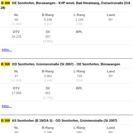
B 308
OE Sonthofen, Binswangen - KVP westl. Bad Hindelang, Ostrachstraße (OA
28)
Nr.
B-Rang
L-Rang
Land
46
6.198
1.156
BY
(12.444)
(3.817)
(743)
DTV
SV
BPL
10.235
297
(2,9%)
Infos...
B 308
OD Sonthofen, Grüntenstraße (St 2007) - OE Sonthofen, Binswangen
Nr.
B-Rang
L-Rang
Land
47
3.962
730
BY
(12.443)
(1.644)
(324)
DTV
SV
BPL
17.068
461
(2,7%)
Infos...
B 308
AS Sonthofen (B 19/OA 5) - OD Sonthofen, Grüntenstraße (St 2007)
Nr.
B-Rang
L-Rang
Land
48
3.246
585
BY