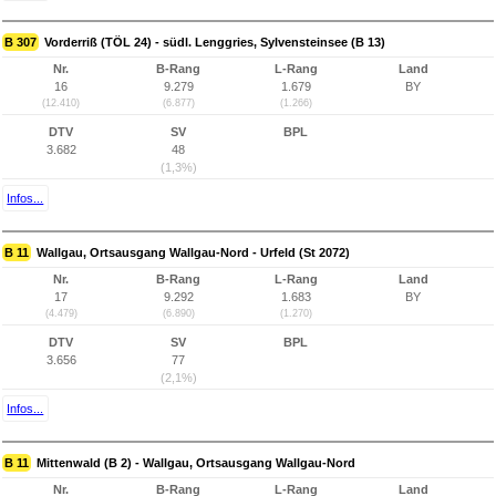
B 307
Vorderriß (TÖL 24) - südl. Lenggries, Sylvensteinsee (B 13)
Nr.
B-Rang
L-Rang
Land
16
9.279
1.679
BY
(12.410)
(6.877)
(1.266)
DTV
SV
BPL
3.682
48
(1,3%)
Infos...
B 11
Wallgau, Ortsausgang Wallgau-Nord - Urfeld (St 2072)
Nr.
B-Rang
L-Rang
Land
17
9.292
1.683
BY
(4.479)
(6.890)
(1.270)
DTV
SV
BPL
3.656
77
(2,1%)
Infos...
B 11
Mittenwald (B 2) - Wallgau, Ortsausgang Wallgau-Nord
Nr.
B-Rang
L-Rang
Land