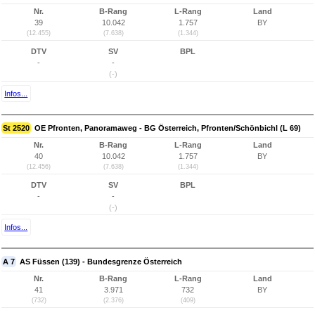
Nr.
B-Rang
L-Rang
Land
39
10.042
1.757
BY
(12.455)
(7.638)
(1.344)
DTV
SV
BPL
-
-
(-)
Infos...
St 2520
OE Pfronten, Panoramaweg - BG Österreich, Pfronten/Schönbichl (L 69)
Nr.
B-Rang
L-Rang
Land
40
10.042
1.757
BY
(12.456)
(7.638)
(1.344)
DTV
SV
BPL
-
-
(-)
Infos...
A 7
AS Füssen (139) - Bundesgrenze Österreich
Nr.
B-Rang
L-Rang
Land
41
3.971
732
BY
(732)
(2.376)
(409)