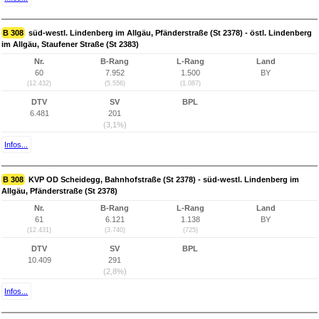
B 308
süd-westl. Lindenberg im Allgäu, Pfänderstraße (St 2378) - östl. Lindenberg
im Allgäu, Staufener Straße (St 2383)
Nr.
B-Rang
L-Rang
Land
60
7.952
1.500
BY
(12.432)
(5.556)
(1.087)
DTV
SV
BPL
6.481
201
(3,1%)
Infos...
B 308
KVP OD Scheidegg, Bahnhofstraße (St 2378) - süd-westl. Lindenberg im
Allgäu, Pfänderstraße (St 2378)
Nr.
B-Rang
L-Rang
Land
61
6.121
1.138
BY
(12.431)
(3.740)
(725)
DTV
SV
BPL
10.409
291
(2,8%)
Infos...